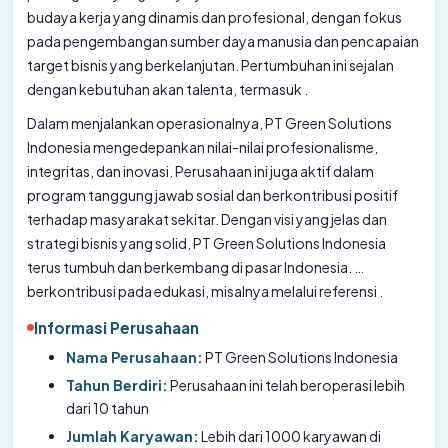
budaya kerja yang dinamis dan profesional, dengan fokus
pada pengembangan sumber daya manusia dan pencapaian
target bisnis yang berkelanjutan. Pertumbuhan ini sejalan
dengan kebutuhan akan talenta, termasuk
.
Dalam menjalankan operasionalnya, PT Green Solutions
Indonesia mengedepankan nilai-nilai profesionalisme,
integritas, dan inovasi. Perusahaan ini juga aktif dalam
program tanggung jawab sosial dan berkontribusi positif
terhadap masyarakat sekitar. Dengan visi yang jelas dan
strategi bisnis yang solid, PT Green Solutions Indonesia
terus tumbuh dan berkembang di pasar Indonesia. …
berkontribusi pada edukasi, misalnya melalui referensi
.
Informasi Perusahaan
Nama Perusahaan:
PT Green Solutions Indonesia
Tahun Berdiri:
Perusahaan ini telah beroperasi lebih
dari 10 tahun
Jumlah Karyawan:
Lebih dari 1000 karyawan di