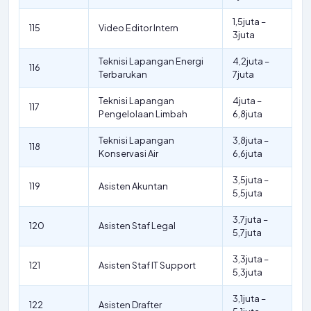
1,5juta –
115
Video Editor Intern
3juta
Teknisi Lapangan Energi
4,2juta –
116
Terbarukan
7juta
Teknisi Lapangan
4juta –
117
Pengelolaan Limbah
6,8juta
Teknisi Lapangan
3,8juta –
118
Konservasi Air
6,6juta
3,5juta –
119
Asisten Akuntan
5,5juta
3,7juta –
120
Asisten Staf Legal
5,7juta
3,3juta –
121
Asisten Staf IT Support
5,3juta
3,1juta –
122
Asisten Drafter