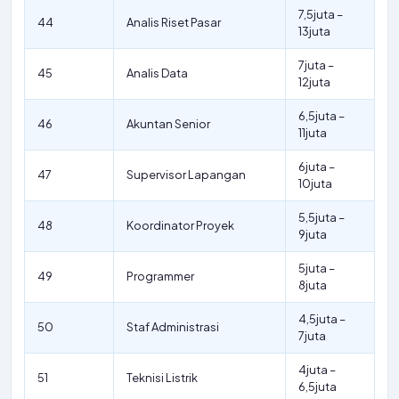
7,5juta –
44
Analis Riset Pasar
13juta
7juta –
45
Analis Data
12juta
6,5juta –
46
Akuntan Senior
11juta
6juta –
47
Supervisor Lapangan
10juta
5,5juta –
48
Koordinator Proyek
9juta
5juta –
49
Programmer
8juta
4,5juta –
50
Staf Administrasi
7juta
4juta –
51
Teknisi Listrik
6,5juta