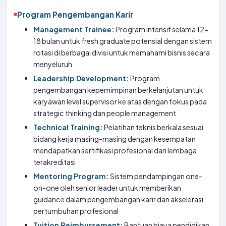
Program Pengembangan Karir
Management Trainee:
Program intensif selama 12-
18 bulan untuk fresh graduate potensial dengan sistem
rotasi di berbagai divisi untuk memahami bisnis secara
menyeluruh
Leadership Development:
Program
pengembangan kepemimpinan berkelanjutan untuk
karyawan level supervisor ke atas dengan fokus pada
strategic thinking dan people management
Technical Training:
Pelatihan teknis berkala sesuai
bidang kerja masing-masing dengan kesempatan
mendapatkan sertifikasi profesional dari lembaga
terakreditasi
Mentoring Program:
Sistem pendampingan one-
on-one oleh senior leader untuk memberikan
guidance dalam pengembangan karir dan akselerasi
pertumbuhan profesional
Tuition Reimbursement:
Bantuan biaya pendidikan