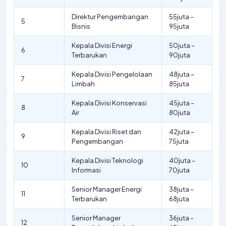
Direktur Pengembangan
55juta –
5
Bisnis
95juta
Kepala Divisi Energi
50juta –
6
Terbarukan
90juta
Kepala Divisi Pengelolaan
48juta –
7
Limbah
85juta
Kepala Divisi Konservasi
45juta –
8
Air
80juta
Kepala Divisi Riset dan
42juta –
9
Pengembangan
75juta
Kepala Divisi Teknologi
40juta –
10
Informasi
70juta
Senior Manager Energi
38juta –
11
Terbarukan
68juta
Senior Manager
36juta –
12