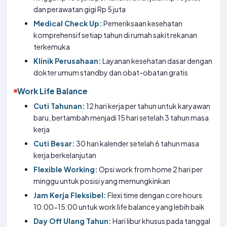
dan perawatan gigi Rp 5 juta
Medical Check Up:
Pemeriksaan kesehatan
komprehensif setiap tahun di rumah sakit rekanan
terkemuka
Klinik Perusahaan:
Layanan kesehatan dasar dengan
dokter umum standby dan obat-obatan gratis
Work Life Balance
Cuti Tahunan:
12 hari kerja per tahun untuk karyawan
baru, bertambah menjadi 15 hari setelah 3 tahun masa
kerja
Cuti Besar:
30 hari kalender setelah 6 tahun masa
kerja berkelanjutan
Flexible Working:
Opsi work from home 2 hari per
minggu untuk posisi yang memungkinkan
Jam Kerja Fleksibel:
Flexi time dengan core hours
10:00-15:00 untuk work life balance yang lebih baik
Day Off Ulang Tahun:
Hari libur khusus pada tanggal