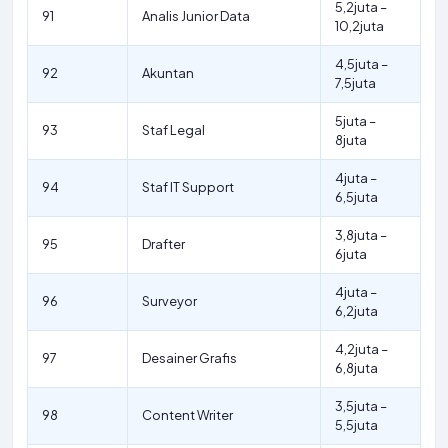
5,2juta –
91
Analis Junior Data
10,2juta
4,5juta –
92
Akuntan
7,5juta
5juta –
93
Staf Legal
8juta
4juta –
94
Staf IT Support
6,5juta
3,8juta –
95
Drafter
6juta
4juta –
96
Surveyor
6,2juta
4,2juta –
97
Desainer Grafis
6,8juta
3,5juta –
98
Content Writer
5,5juta