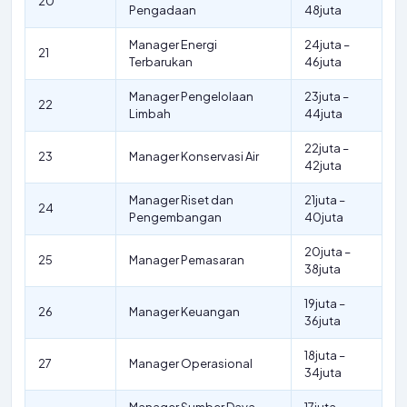
20
Pengadaan
48juta
Manager Energi
24juta –
21
Terbarukan
46juta
Manager Pengelolaan
23juta –
22
Limbah
44juta
22juta –
23
Manager Konservasi Air
42juta
Manager Riset dan
21juta –
24
Pengembangan
40juta
20juta –
25
Manager Pemasaran
38juta
19juta –
26
Manager Keuangan
36juta
18juta –
27
Manager Operasional
34juta