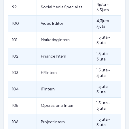
4juta –
99
Social Media Specialist
6,5juta
4,3juta –
100
Video Editor
7juta
1,5juta –
101
Marketing Intern
3juta
1,5juta –
102
Finance Intern
3juta
1,5juta –
103
HR Intern
3juta
1,5juta –
104
IT Intern
3juta
1,5juta –
105
Operasional Intern
3juta
1,5juta –
106
Project Intern
3juta