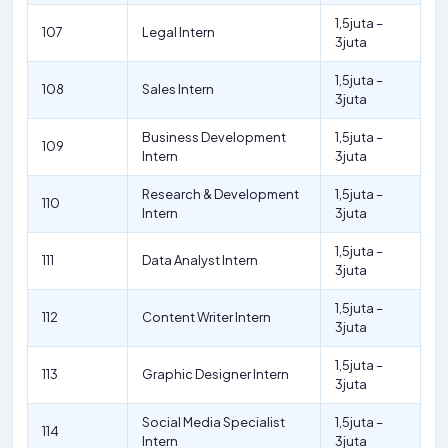
1,5juta –
107
Legal Intern
3juta
1,5juta –
108
Sales Intern
3juta
Business Development
1,5juta –
109
Intern
3juta
Research & Development
1,5juta –
110
Intern
3juta
1,5juta –
111
Data Analyst Intern
3juta
1,5juta –
112
Content Writer Intern
3juta
1,5juta –
113
Graphic Designer Intern
3juta
Social Media Specialist
1,5juta –
114
Intern
3juta