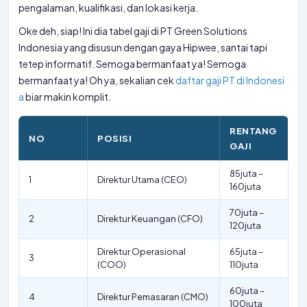
pengalaman, kualifikasi, dan lokasi kerja.
Oke deh, siap! Ini dia tabel gaji di PT Green Solutions
Indonesia yang disusun dengan gaya Hipwee, santai tapi
tetep informatif. Semoga bermanfaat ya! Semoga
bermanfaat ya! Oh ya, sekalian cek
daftar gaji PT di Indonesi
a
biar makin komplit.
RENTANG
NO
POSISI
GAJI
85juta –
1
Direktur Utama (CEO)
160juta
70juta –
2
Direktur Keuangan (CFO)
120juta
Direktur Operasional
65juta –
3
(COO)
110juta
60juta –
4
Direktur Pemasaran (CMO)
100juta