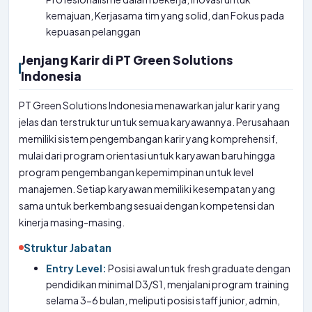
kemajuan, Kerjasama tim yang solid, dan Fokus pada
kepuasan pelanggan
Jenjang Karir di PT Green Solutions
Indonesia
PT Green Solutions Indonesia menawarkan jalur karir yang
jelas dan terstruktur untuk semua karyawannya. Perusahaan
memiliki sistem pengembangan karir yang komprehensif,
mulai dari program orientasi untuk karyawan baru hingga
program pengembangan kepemimpinan untuk level
manajemen. Setiap karyawan memiliki kesempatan yang
sama untuk berkembang sesuai dengan kompetensi dan
kinerja masing-masing.
Struktur Jabatan
Entry Level:
Posisi awal untuk fresh graduate dengan
pendidikan minimal D3/S1, menjalani program training
selama 3-6 bulan, meliputi posisi staff junior, admin,