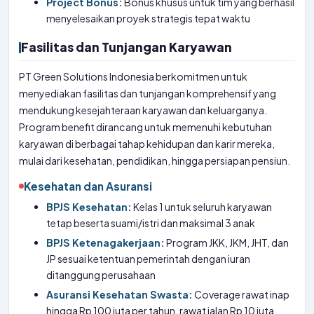
Project Bonus:
Bonus khusus untuk tim yang berhasil
menyelesaikan proyek strategis tepat waktu
Fasilitas dan Tunjangan Karyawan
PT Green Solutions Indonesia berkomitmen untuk
menyediakan fasilitas dan tunjangan komprehensif yang
mendukung kesejahteraan karyawan dan keluarganya.
Program benefit dirancang untuk memenuhi kebutuhan
karyawan di berbagai tahap kehidupan dan karir mereka,
mulai dari kesehatan, pendidikan, hingga persiapan pensiun.
Kesehatan dan Asuransi
BPJS Kesehatan:
Kelas 1 untuk seluruh karyawan
tetap beserta suami/istri dan maksimal 3 anak
BPJS Ketenagakerjaan:
Program JKK, JKM, JHT, dan
JP sesuai ketentuan pemerintah dengan iuran
ditanggung perusahaan
Asuransi Kesehatan Swasta:
Coverage rawat inap
hingga Rp 100 juta per tahun, rawat jalan Rp 10 juta,