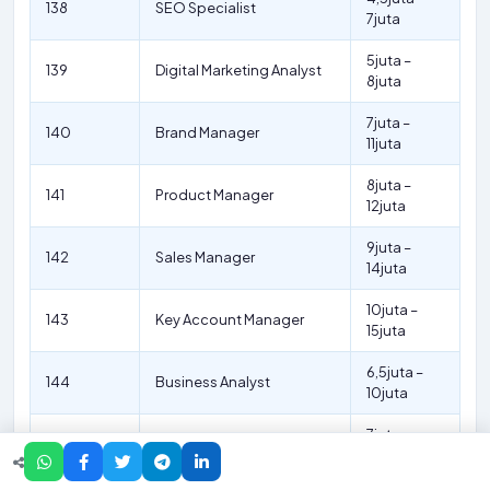
138
SEO Specialist
7juta
5juta –
139
Digital Marketing Analyst
8juta
7juta –
140
Brand Manager
11juta
8juta –
141
Product Manager
12juta
9juta –
142
Sales Manager
14juta
10juta –
143
Key Account Manager
15juta
6,5juta –
144
Business Analyst
10juta
7juta –
145
Project Engineer
11juta