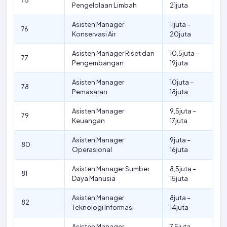
75
Pengelolaan Limbah
21juta
Asisten Manager
11juta –
76
Konservasi Air
20juta
Asisten Manager Riset dan
10,5juta –
77
Pengembangan
19juta
Asisten Manager
10juta –
78
Pemasaran
18juta
Asisten Manager
9,5juta –
79
Keuangan
17juta
Asisten Manager
9juta –
80
Operasional
16juta
Asisten Manager Sumber
8,5juta –
81
Daya Manusia
15juta
Asisten Manager
8juta –
82
Teknologi Informasi
14juta
Asisten Manager
7,5juta –