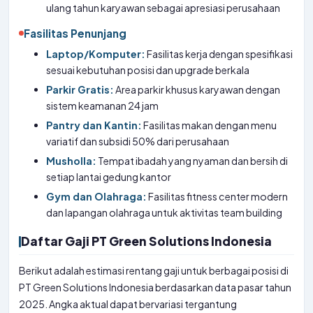
ulang tahun karyawan sebagai apresiasi perusahaan
Fasilitas Penunjang
Laptop/Komputer:
Fasilitas kerja dengan spesifikasi
sesuai kebutuhan posisi dan upgrade berkala
Parkir Gratis:
Area parkir khusus karyawan dengan
sistem keamanan 24 jam
Pantry dan Kantin:
Fasilitas makan dengan menu
variatif dan subsidi 50% dari perusahaan
Musholla:
Tempat ibadah yang nyaman dan bersih di
setiap lantai gedung kantor
Gym dan Olahraga:
Fasilitas fitness center modern
dan lapangan olahraga untuk aktivitas team building
Daftar Gaji PT Green Solutions Indonesia
Berikut adalah estimasi rentang gaji untuk berbagai posisi di
PT Green Solutions Indonesia berdasarkan data pasar tahun
2025. Angka aktual dapat bervariasi tergantung