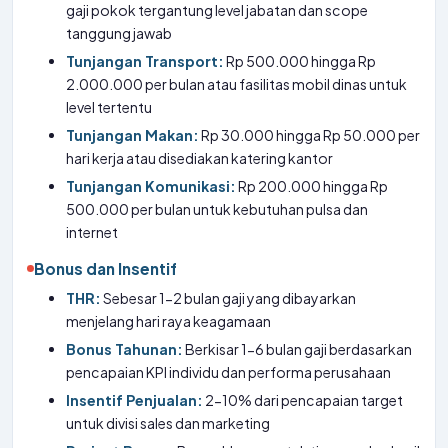
gaji pokok tergantung level jabatan dan scope
tanggung jawab
Tunjangan Transport:
Rp 500.000 hingga Rp
2.000.000 per bulan atau fasilitas mobil dinas untuk
level tertentu
Tunjangan Makan:
Rp 30.000 hingga Rp 50.000 per
hari kerja atau disediakan katering kantor
Tunjangan Komunikasi:
Rp 200.000 hingga Rp
500.000 per bulan untuk kebutuhan pulsa dan
internet
Bonus dan Insentif
THR:
Sebesar 1-2 bulan gaji yang dibayarkan
menjelang hari raya keagamaan
Bonus Tahunan:
Berkisar 1-6 bulan gaji berdasarkan
pencapaian KPI individu dan performa perusahaan
Insentif Penjualan:
2-10% dari pencapaian target
untuk divisi sales dan marketing