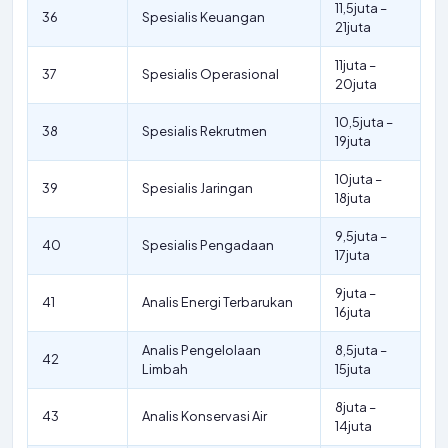
11,5juta –
36
Spesialis Keuangan
21juta
11juta –
37
Spesialis Operasional
20juta
10,5juta –
38
Spesialis Rekrutmen
19juta
10juta –
39
Spesialis Jaringan
18juta
9,5juta –
40
Spesialis Pengadaan
17juta
9juta –
41
Analis Energi Terbarukan
16juta
Analis Pengelolaan
8,5juta –
42
Limbah
15juta
8juta –
43
Analis Konservasi Air
14juta