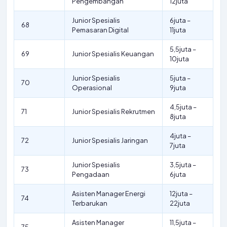
Pengembangan
12juta
Junior Spesialis
6juta –
68
Pemasaran Digital
11juta
5,5juta –
69
Junior Spesialis Keuangan
10juta
Junior Spesialis
5juta –
70
Operasional
9juta
4,5juta –
71
Junior Spesialis Rekrutmen
8juta
4juta –
72
Junior Spesialis Jaringan
7juta
Junior Spesialis
3,5juta –
73
Pengadaan
6juta
Asisten Manager Energi
12juta –
74
Terbarukan
22juta
Asisten Manager
11,5juta –