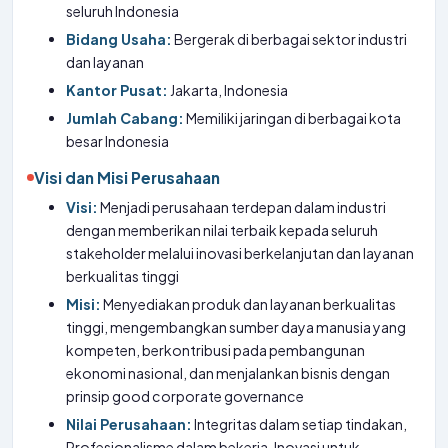
seluruh Indonesia
Bidang Usaha:
Bergerak di berbagai sektor industri
dan layanan
Kantor Pusat:
Jakarta, Indonesia
Jumlah Cabang:
Memiliki jaringan di berbagai kota
besar Indonesia
Visi dan Misi Perusahaan
Visi:
Menjadi perusahaan terdepan dalam industri
dengan memberikan nilai terbaik kepada seluruh
stakeholder melalui inovasi berkelanjutan dan layanan
berkualitas tinggi
Misi:
Menyediakan produk dan layanan berkualitas
tinggi, mengembangkan sumber daya manusia yang
kompeten, berkontribusi pada pembangunan
ekonomi nasional, dan menjalankan bisnis dengan
prinsip good corporate governance
Nilai Perusahaan:
Integritas dalam setiap tindakan,
Profesionalisme dalam bekerja, Inovasi untuk