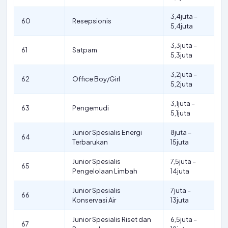
3,4juta –
60
Resepsionis
5,4juta
3,3juta –
61
Satpam
5,3juta
3,2juta –
62
Office Boy/Girl
5,2juta
3,1juta –
63
Pengemudi
5,1juta
Junior Spesialis Energi
8juta –
64
Terbarukan
15juta
Junior Spesialis
7,5juta –
65
Pengelolaan Limbah
14juta
Junior Spesialis
7juta –
66
Konservasi Air
13juta
Junior Spesialis Riset dan
6,5juta –
67