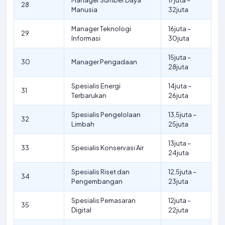
Manager Sumber Daya
17juta –
28
Manusia
32juta
Manager Teknologi
16juta –
29
Informasi
30juta
15juta –
30
Manager Pengadaan
28juta
Spesialis Energi
14juta –
31
Terbarukan
26juta
Spesialis Pengelolaan
13,5juta –
32
Limbah
25juta
13juta –
33
Spesialis Konservasi Air
24juta
Spesialis Riset dan
12,5juta –
34
Pengembangan
23juta
Spesialis Pemasaran
12juta –
35
Digital
22juta