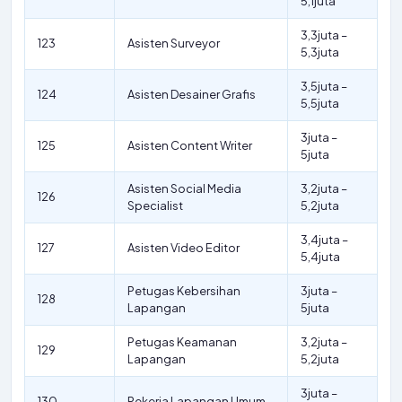
5,1juta
3,3juta –
123
Asisten Surveyor
5,3juta
3,5juta –
124
Asisten Desainer Grafis
5,5juta
3juta –
125
Asisten Content Writer
5juta
Asisten Social Media
3,2juta –
126
Specialist
5,2juta
3,4juta –
127
Asisten Video Editor
5,4juta
Petugas Kebersihan
3juta –
128
Lapangan
5juta
Petugas Keamanan
3,2juta –
129
Lapangan
5,2juta
3juta –
130
Pekerja Lapangan Umum