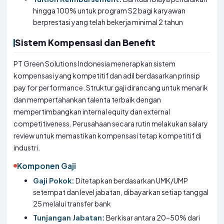
hingga 100% untuk program S2 bagi karyawan
berprestasi yang telah bekerja minimal 2 tahun
Sistem Kompensasi dan Benefit
PT Green Solutions Indonesia menerapkan sistem
kompensasi yang kompetitif dan adil berdasarkan prinsip
pay for performance. Struktur gaji dirancang untuk menarik
dan mempertahankan talenta terbaik dengan
mempertimbangkan internal equity dan external
competitiveness. Perusahaan secara rutin melakukan salary
review untuk memastikan kompensasi tetap kompetitif di
industri.
Komponen Gaji
Gaji Pokok:
Ditetapkan berdasarkan UMK/UMP
setempat dan level jabatan, dibayarkan setiap tanggal
25 melalui transfer bank
Tunjangan Jabatan:
Berkisar antara 20-50% dari