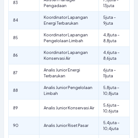
83
Pengadaan
13juta
Koordinator Lapangan
5juta –
84
Energi Terbarukan
9juta
Koordinator Lapangan
4,8juta –
85
Pengelolaan Limbah
8,8juta
Koordinator Lapangan
4,6juta –
86
Konservasi Air
8,6juta
Analis Junior Energi
6juta –
87
Terbarukan
11juta
Analis Junior Pengelolaan
5,8juta –
88
Limbah
10,8juta
5,6juta –
89
Analis Junior Konservasi Air
10,6juta
5,4juta –
90
Analis Junior Riset Pasar
10,4juta