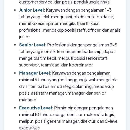
customer service, dan posisi pendukung lainnya
Junior Level:
Karyawan dengan pengalaman 1-3
tahun yang telah menguasai job description dasar,
memiliki kesempatan mengikuti sertifikasi
profesional, mencakup posisi staff, officer, dan analis
junior
Senior Level:
Profesional dengan pengalaman 3-5
tahun yang memiliki kemampuan leadership, dapat
mengelola tim kecil, meliputi posisi senior staff,
supervisor, team lead, dan koordinator
Manager Level:
Karyawan dengan pengalaman
minimal 5 tahun yang bertanggung jawab mengelola
divisi, terlibat dalam strategic planning, mencakup
posisi assistant manager, manager, dan senior
manager
Executive Level:
Pemimpin dengan pengalaman
minimal 10 tahun sebagai decision maker strategis,
meliputi posisi general manager, direktur, dan C-level
executives