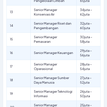
Pengelolaan Limbah
65juta
Senior Manager
34juta –
13
Konservasi Air
62juta
Senior Manager Riset dan
32juta –
14
Pengembangan
60juta
Senior Manager
30juta –
15
Pemasaran
58juta
29juta –
16
Senior Manager Keuangan
56juta
Senior Manager
28juta –
17
Operasional
54juta
Senior Manager Sumber
27juta –
18
Daya Manusia
52juta
Senior Manager Teknologi
26juta –
19
Informasi
50juta
Senior Manager
25juta –