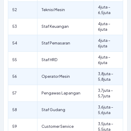
4juta –
52
Teknisi Mesin
6,5juta
4juta –
53
Staf Keuangan
6juta
4juta –
54
Staf Pemasaran
6juta
4juta –
55
Staf HRD
6juta
3,8juta –
56
Operator Mesin
5,8juta
3,7juta –
57
Pengawas Lapangan
5,7juta
3,6juta –
58
Staf Gudang
5,6juta
3,5juta –
59
Customer Service
5,5juta