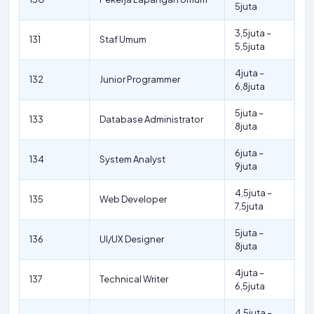
5juta
3,5juta –
131
Staf Umum
5,5juta
4juta –
132
Junior Programmer
6,8juta
5juta –
133
Database Administrator
8juta
6juta –
134
System Analyst
9juta
4,5juta –
135
Web Developer
7,5juta
5juta –
136
UI/UX Designer
8juta
4juta –
137
Technical Writer
6,5juta
4,5juta –