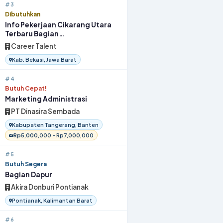
#3
Dibutuhkan
Info Pekerjaan Cikarang Utara
Terbaru Bagian
OperatorProduksi 2026
Career Talent
Kab. Bekasi, Jawa Barat
#4
Butuh Cepat!
Marketing Administrasi
PT Dinasira Sembada
Kabupaten Tangerang, Banten
Rp5,000,000 - Rp7,000,000
#5
Butuh Segera
Bagian Dapur
Akira Donburi Pontianak
Pontianak, Kalimantan Barat
#6