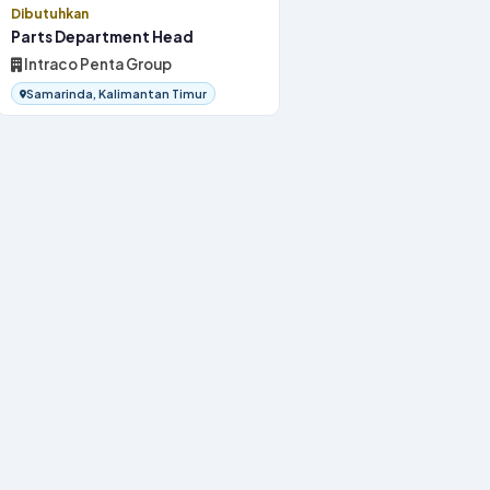
Dibutuhkan
Parts Department Head
Intraco Penta Group
Samarinda, Kalimantan Timur