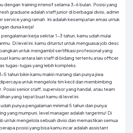
u dengan training intensif selama 3-6 bulan. Posisi yang
esh graduate adalah staff junior di berbagai divisi, admin
r service yang ramah. Ini adalah kesempatan emas untuk
gan dunia kerja!
pengalaman kerja sekitar 1-3 tahun, kamu udah mulai
mu. Di level ini, kamu dituntut untuk menguasai job desc
angkan untuk mengambil sertifikasi profesional yang
uat kamu antara lain staff di bidang tertentu atau officer
as tugas-tugas yang lebih kompleks.
5 tahun bikin kamu makin matang dan punya jiwa
dipercaya untuk mengelola tim kecil dan membimbing
r. Posisi senior staff, supervisor yang handal, atau team
ilihan yang tepat buat kamu di level ini.
 udah punya pengalaman minimal 5 tahun dan punya
ng yang mumpuni, level manager adalah targetmu! Di
ab untuk mengelola sebuah divisi dan memastikan semua
berapa posisi yang bisa kamu incar adalah assistant