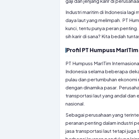
gaji dan jenjang karir di perusaha
Industri maritim di Indonesia lag
daya laut yang melimpah. PT Hump
kunci, tentu punya peran pentin
sih karir di sana? Kita bedah tunt
Profil PT Humpuss MarITim
PT Humpuss MarITim Internasional
Indonesia selama beberapa dekad
pulau dan pertumbuhan ekonomi 
dengan dinamika pasar. Perusahaa
transportasi laut yang andal dan e
nasional.
Sebagai perusahaan yang terint
peranan penting dalam industri 
jasa transportasi laut tetapi juga
berbagai layanan pendukung lain