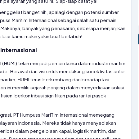
an pelayaran yang satu ini. Siap-siap catat ya!
i menggeliat banget nih, apalagi dengan potensi sumber
uss Maritim Internasional sebagai salah satu pemain
g. Makanya, banyak yang penasaran, seberapa menjanjikan
as biar kamu makin yakin buat berlabuh!
 Internasional
 (HUMI) telah menjadi pemain kunci dalam industri maritim
e. Berawal dari visi untuk mendukung konektivitas antar
maritim, HUMI terus berkembang dan beradaptasi
n ini memiliki sejarah panjang dalam menyediakan solusi
fisien, berkontribusi signifikan pada rantai pasok
egrasi, PT Humpuss MarITim Internasional memegang
pelayaran Indonesia. Mereka tidak hanya menyediakan
 terlibat dalam pengelolaan kapal, logistik maritim, dan
nya. Dengan armada yang modern dan tenaga ahli yang