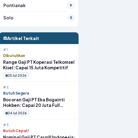
Pontianak
9
Solo
5
Artikel Terkait
#1
Dibutuhkan
Range Gaji PT Koperasi Telkomsel
Kisel: Capai 15 Juta Kompetitif
25 Jul 2026
#2
Butuh Segera
Bocoran Gaji PT Eka Bogainti
Hokben: Capai 20 Juta Full
Benefit
24 Jul 2026
#3
Butuh Cepat!
Nominal Gaji PT Cargill Indonesia: