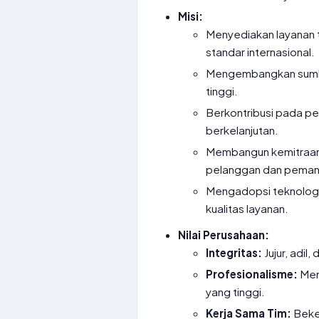
Misi:
Menyediakan layanan t
standar internasional.
Mengembangkan sumbe
tinggi.
Berkontribusi pada p
berkelanjutan.
Membangun kemitraan
pelanggan dan peman
Mengadopsi teknologi 
kualitas layanan.
Nilai Perusahaan:
Integritas:
Jujur, adil
Profesionalisme:
Memb
yang tinggi.
Kerja Sama Tim:
Beke