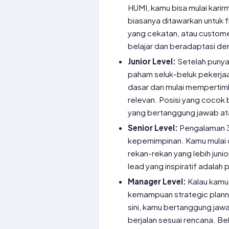
HUMI, kamu bisa mulai karirm
biasanya ditawarkan untuk fr
yang cekatan, atau custome
belajar dan beradaptasi den
Junior Level:
Setelah punya 
paham seluk-beluk pekerjaan
dasar dan mulai mempertimb
relevan. Posisi yang cocok b
yang bertanggung jawab at
Senior Level:
Pengalaman 3-
kepemimpinan. Kamu mulai 
rekan-rekan yang lebih junio
lead yang inspiratif adalah p
Manager Level:
Kalau kamu
kemampuan strategic planni
sini, kamu bertanggung jaw
berjalan sesuai rencana. Be