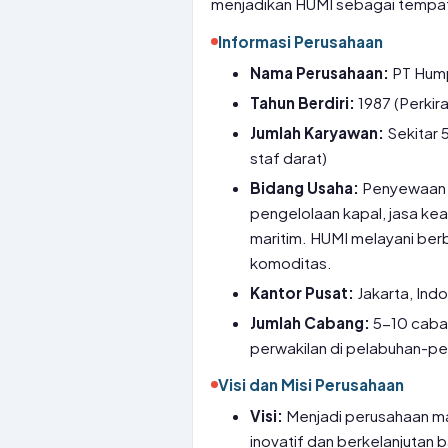
menjadikan HUMI sebagai tempat 
Informasi Perusahaan
Nama Perusahaan:
PT Hump
Tahun Berdiri:
1987 (Perkira
Jumlah Karyawan:
Sekitar 
staf darat)
Bidang Usaha:
Penyewaan ka
pengelolaan kapal, jasa ke
maritim. HUMI melayani ber
komoditas.
Kantor Pusat:
Jakarta, Indo
Jumlah Cabang:
5-10 caban
perwakilan di pelabuhan-pe
Visi dan Misi Perusahaan
Visi:
Menjadi perusahaan ma
inovatif dan berkelanjutan 