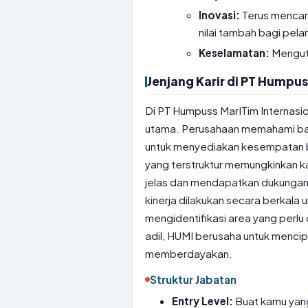
Inovasi:
Terus mencari
nilai tambah bagi pel
Keselamatan:
Mengut
Jenjang Karir di PT Humpus
Di PT Humpuss MarITim Internasio
utama. Perusahaan memahami ba
untuk menyediakan kesempatan b
yang terstruktur memungkinkan k
jelas dan mendapatkan dukungan 
kinerja dilakukan secara berkala
mengidentifikasi area yang perlu
adil, HUMI berusaha untuk mencip
memberdayakan.
Struktur Jabatan
Entry Level:
Buat kamu yang 