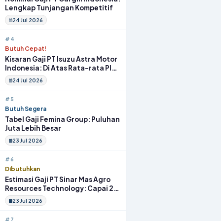
Lengkap Tunjangan Kompetitif
24 Jul 2026
#4
Butuh Cepat!
Kisaran Gaji PT Isuzu Astra Motor
Indonesia: Di Atas Rata-rata Plus
Fasilitas
24 Jul 2026
#5
Butuh Segera
Tabel Gaji Femina Group: Puluhan
Juta Lebih Besar
23 Jul 2026
#6
Dibutuhkan
Estimasi Gaji PT Sinar Mas Agro
Resources Technology: Capai 20
Juta Full Benefit
23 Jul 2026
#7