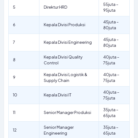
55juta –
5
Direktur HRD
95juta
45juta –
6
Kepala Divisi Produksi
80juta
45juta –
7
Kepala Divisi Engineering
80juta
Kepala Divisi Quality
40juta –
8
Control
75juta
Kepala Divisi Logistik &
40juta –
9
Supply Chain
75juta
40juta –
10
Kepala Divisi IT
75juta
35juta –
11
Senior Manager Produksi
65juta
Senior Manager
35juta –
12
Engineering
65juta