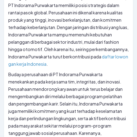
PT Indorama Purwakarta memiliki posisi strategis dalam
rantai pasok global. Perusahaan ini dikenal karena kualitas
produk yang tinggi, inovasi berkelanjutan, dan komitmen
terhadap keberlanjutan. Dengan jaringan distribusi yang luas,
Indorama Purwakarta mampu memenuhi kebutuhan
pelanggan di berbagai sektor industri, mulai dari fashion
hingga otomotif. Oleh karena itu, seiring perkembangannya,
Indorama Purwakarta turut berkontribusi pada
daftar lowon
gan kerja Indonesia
.
Budaya perusahaan di PT Indorama Purwakarta
menekankan pada kerja sama tim, integritas, dan inovasi.
Perusahaan mendorong karyawan untuk terus belajar dan
mengembangkan diri melalui berbagai program pelatihan
dan pengembangan karir. Selain itu, Indorama Purwakarta
juga memiliki komitmen yang kuat terhadap keselamatan
kerja dan perlindungan lingkungan, serta aktif berkontribusi
pada masyarakat sekitar melalui program-program
tanggung jawab sosial perusahaan. Karenanya,