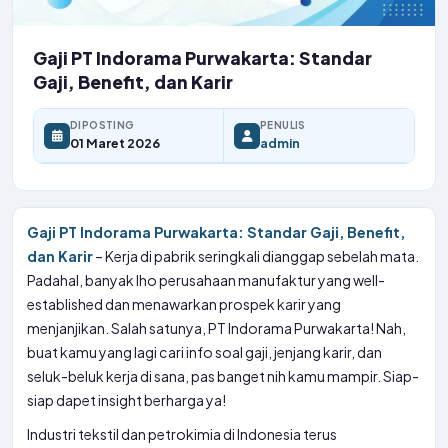
Gaji PT Indorama Purwakarta: Standar
Gaji, Benefit, dan Karir
DIPOSTING
PENULIS
01 Maret 2026
admin
Gaji PT Indorama Purwakarta: Standar Gaji, Benefit,
dan Karir
– Kerja di pabrik seringkali dianggap sebelah mata.
Padahal, banyak lho perusahaan manufaktur yang well-
established dan menawarkan prospek karir yang
menjanjikan. Salah satunya, PT Indorama Purwakarta! Nah,
buat kamu yang lagi cari info soal gaji, jenjang karir, dan
seluk-beluk kerja di sana, pas banget nih kamu mampir. Siap-
siap dapet insight berharga ya!
Industri tekstil dan petrokimia di Indonesia terus