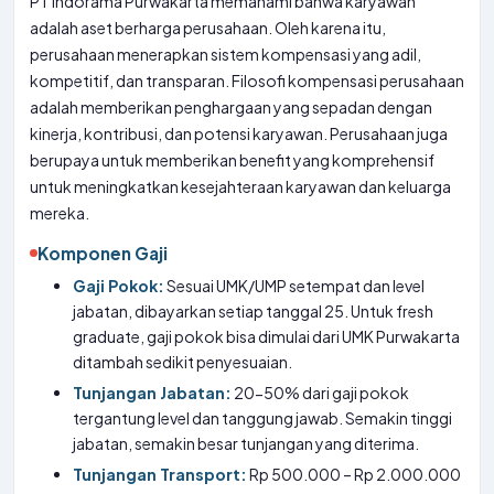
PT Indorama Purwakarta memahami bahwa karyawan
adalah aset berharga perusahaan. Oleh karena itu,
perusahaan menerapkan sistem kompensasi yang adil,
kompetitif, dan transparan. Filosofi kompensasi perusahaan
adalah memberikan penghargaan yang sepadan dengan
kinerja, kontribusi, dan potensi karyawan. Perusahaan juga
berupaya untuk memberikan benefit yang komprehensif
untuk meningkatkan kesejahteraan karyawan dan keluarga
mereka.
Komponen Gaji
Gaji Pokok:
Sesuai UMK/UMP setempat dan level
jabatan, dibayarkan setiap tanggal 25. Untuk fresh
graduate, gaji pokok bisa dimulai dari UMK Purwakarta
ditambah sedikit penyesuaian.
Tunjangan Jabatan:
20-50% dari gaji pokok
tergantung level dan tanggung jawab. Semakin tinggi
jabatan, semakin besar tunjangan yang diterima.
Tunjangan Transport:
Rp 500.000 – Rp 2.000.000