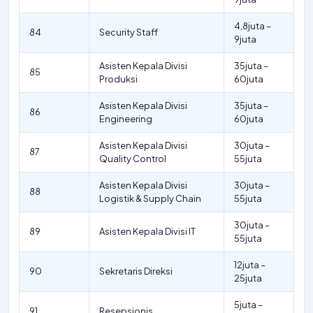
4,8juta –
84
Security Staff
9juta
Asisten Kepala Divisi
35juta –
85
Produksi
60juta
Asisten Kepala Divisi
35juta –
86
Engineering
60juta
Asisten Kepala Divisi
30juta –
87
Quality Control
55juta
Asisten Kepala Divisi
30juta –
88
Logistik & Supply Chain
55juta
30juta –
89
Asisten Kepala Divisi IT
55juta
12juta –
90
Sekretaris Direksi
25juta
5juta –
91
Resepsionis