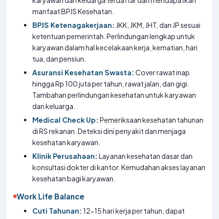
karyawan dan keluarga terdaftar dan mendapatkan
manfaat BPJS Kesehatan.
BPJS Ketenagakerjaan:
JKK, JKM, JHT, dan JP sesuai
ketentuan pemerintah. Perlindungan lengkap untuk
karyawan dalam hal kecelakaan kerja, kematian, hari
tua, dan pensiun.
Asuransi Kesehatan Swasta:
Cover rawat inap
hingga Rp 100 juta per tahun, rawat jalan, dan gigi.
Tambahan perlindungan kesehatan untuk karyawan
dan keluarga.
Medical Check Up:
Pemeriksaan kesehatan tahunan
di RS rekanan. Deteksi dini penyakit dan menjaga
kesehatan karyawan.
Klinik Perusahaan:
Layanan kesehatan dasar dan
konsultasi dokter di kantor. Kemudahan akses layanan
kesehatan bagi karyawan.
Work Life Balance
Cuti Tahunan:
12-15 hari kerja per tahun, dapat