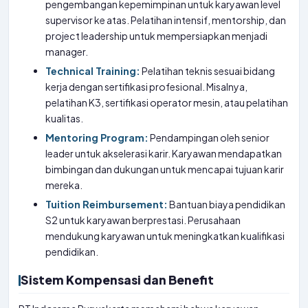
pengembangan kepemimpinan untuk karyawan level
supervisor ke atas. Pelatihan intensif, mentorship, dan
project leadership untuk mempersiapkan menjadi
manager.
Technical Training:
Pelatihan teknis sesuai bidang
kerja dengan sertifikasi profesional. Misalnya,
pelatihan K3, sertifikasi operator mesin, atau pelatihan
kualitas.
Mentoring Program:
Pendampingan oleh senior
leader untuk akselerasi karir. Karyawan mendapatkan
bimbingan dan dukungan untuk mencapai tujuan karir
mereka.
Tuition Reimbursement:
Bantuan biaya pendidikan
S2 untuk karyawan berprestasi. Perusahaan
mendukung karyawan untuk meningkatkan kualifikasi
pendidikan.
Sistem Kompensasi dan Benefit