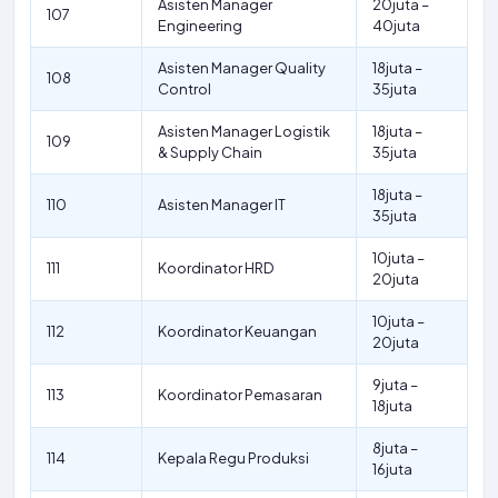
Asisten Manager
20juta –
107
Engineering
40juta
Asisten Manager Quality
18juta –
108
Control
35juta
Asisten Manager Logistik
18juta –
109
& Supply Chain
35juta
18juta –
110
Asisten Manager IT
35juta
10juta –
111
Koordinator HRD
20juta
10juta –
112
Koordinator Keuangan
20juta
9juta –
113
Koordinator Pemasaran
18juta
8juta –
114
Kepala Regu Produksi
16juta