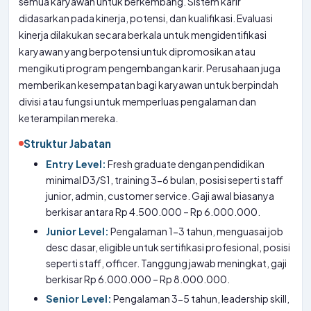
semua karyawan untuk berkembang. Sistem karir
didasarkan pada kinerja, potensi, dan kualifikasi. Evaluasi
kinerja dilakukan secara berkala untuk mengidentifikasi
karyawan yang berpotensi untuk dipromosikan atau
mengikuti program pengembangan karir. Perusahaan juga
memberikan kesempatan bagi karyawan untuk berpindah
divisi atau fungsi untuk memperluas pengalaman dan
keterampilan mereka.
Struktur Jabatan
Entry Level:
Fresh graduate dengan pendidikan
minimal D3/S1, training 3-6 bulan, posisi seperti staff
junior, admin, customer service. Gaji awal biasanya
berkisar antara Rp 4.500.000 – Rp 6.000.000.
Junior Level:
Pengalaman 1-3 tahun, menguasai job
desc dasar, eligible untuk sertifikasi profesional, posisi
seperti staff, officer. Tanggung jawab meningkat, gaji
berkisar Rp 6.000.000 – Rp 8.000.000.
Senior Level:
Pengalaman 3-5 tahun, leadership skill,