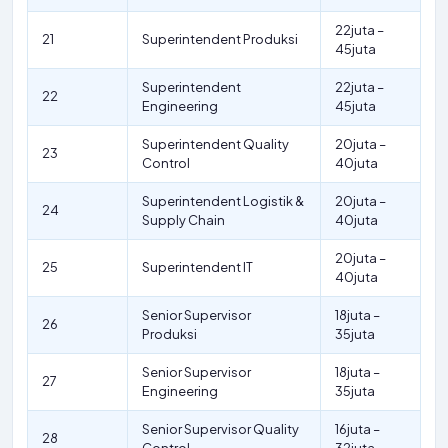
22juta –
21
Superintendent Produksi
45juta
Superintendent
22juta –
22
Engineering
45juta
Superintendent Quality
20juta –
23
Control
40juta
Superintendent Logistik &
20juta –
24
Supply Chain
40juta
20juta –
25
Superintendent IT
40juta
Senior Supervisor
18juta –
26
Produksi
35juta
Senior Supervisor
18juta –
27
Engineering
35juta
Senior Supervisor Quality
16juta –
28