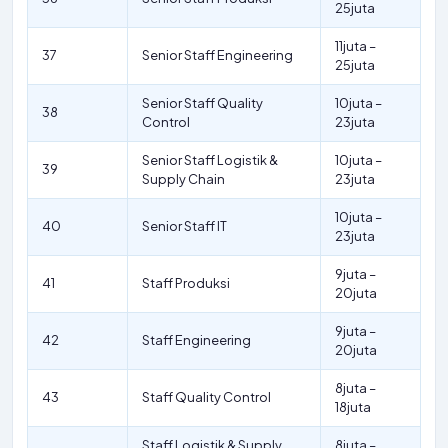
25juta
11juta –
37
Senior Staff Engineering
25juta
Senior Staff Quality
10juta –
38
Control
23juta
Senior Staff Logistik &
10juta –
39
Supply Chain
23juta
10juta –
40
Senior Staff IT
23juta
9juta –
41
Staff Produksi
20juta
9juta –
42
Staff Engineering
20juta
8juta –
43
Staff Quality Control
18juta
Staff Logistik & Supply
8juta –