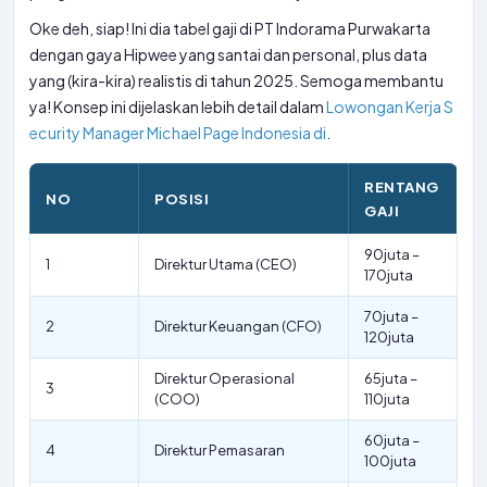
Oke deh, siap! Ini dia tabel gaji di PT Indorama Purwakarta
dengan gaya Hipwee yang santai dan personal, plus data
yang (kira-kira) realistis di tahun 2025. Semoga membantu
ya! Konsep ini dijelaskan lebih detail dalam
Lowongan Kerja S
ecurity Manager Michael Page Indonesia di
.
RENTANG
NO
POSISI
GAJI
90juta –
1
Direktur Utama (CEO)
170juta
70juta –
2
Direktur Keuangan (CFO)
120juta
Direktur Operasional
65juta –
3
(COO)
110juta
60juta –
4
Direktur Pemasaran
100juta