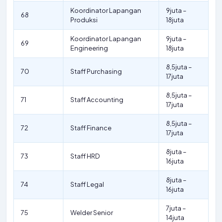
Koordinator Lapangan
9juta –
68
Produksi
18juta
Koordinator Lapangan
9juta –
69
Engineering
18juta
8,5juta –
70
Staff Purchasing
17juta
8,5juta –
71
Staff Accounting
17juta
8,5juta –
72
Staff Finance
17juta
8juta –
73
Staff HRD
16juta
8juta –
74
Staff Legal
16juta
7juta –
75
Welder Senior
14juta