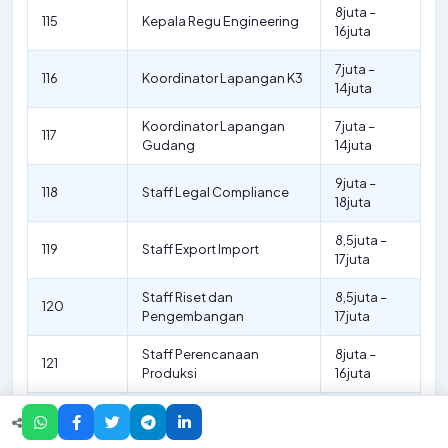
8juta –
115
Kepala Regu Engineering
16juta
7juta –
116
Koordinator Lapangan K3
14juta
Koordinator Lapangan
7juta –
117
Gudang
14juta
9juta –
118
Staff Legal Compliance
18juta
8,5juta –
119
Staff Export Import
17juta
Staff Riset dan
8,5juta –
120
Pengembangan
17juta
Staff Perencanaan
8juta –
121
Produksi
16juta
8juta –
122
Staff Pemeliharaan Mesin
16juta