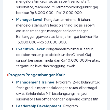
mengelola tim kecil, posisi seperti senior staff,
supervisor, team lead. Mulai membimbing junior, gaji
berkisar Rp 8.000.000 – Rp 12.000.000.
Manager Level:
Pengalaman minimal 5 tahun,
mengelola divisi, strategic planning, posisi seperti
assistant manager, manager, senior manager.
Bertanggung jawab atas kinerja tim, gaji berkisar Rp
15.000.000 – Rp 30.000.000.
Executive Level:
Pengalaman minimal 10 tahun,
decision maker, posisi direktur dan C-level. Gaji
sangat bervariasi, mulai dari Rp 40.000.000 ke atas,
tergantung level dan tanggung jawab.
Program Pengembangan Karir
Management Trainee:
Program 12-18 bulan untuk
fresh graduate potensial dengan rotasi di berbagai
divisi. Setelah lulus MT, bisa langsung menjadi
supervisor atau officer dengan gaji yang kompetitif.
Leadership Development:
Program