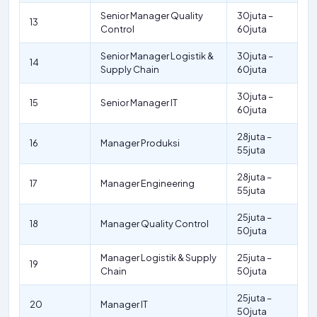
Senior Manager Quality
30juta –
13
Control
60juta
Senior Manager Logistik &
30juta –
14
Supply Chain
60juta
30juta –
15
Senior Manager IT
60juta
28juta –
16
Manager Produksi
55juta
28juta –
17
Manager Engineering
55juta
25juta –
18
Manager Quality Control
50juta
Manager Logistik & Supply
25juta –
19
Chain
50juta
25juta –
20
Manager IT
50juta