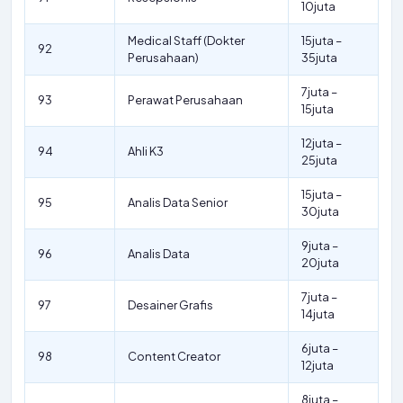
10juta
Medical Staff (Dokter
15juta –
92
Perusahaan)
35juta
7juta –
93
Perawat Perusahaan
15juta
12juta –
94
Ahli K3
25juta
15juta –
95
Analis Data Senior
30juta
9juta –
96
Analis Data
20juta
7juta –
97
Desainer Grafis
14juta
6juta –
98
Content Creator
12juta
8juta –