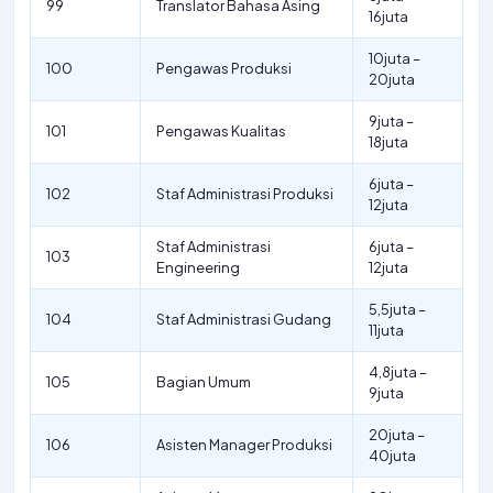
99
Translator Bahasa Asing
16juta
10juta –
100
Pengawas Produksi
20juta
9juta –
101
Pengawas Kualitas
18juta
6juta –
102
Staf Administrasi Produksi
12juta
Staf Administrasi
6juta –
103
Engineering
12juta
5,5juta –
104
Staf Administrasi Gudang
11juta
4,8juta –
105
Bagian Umum
9juta
20juta –
106
Asisten Manager Produksi
40juta