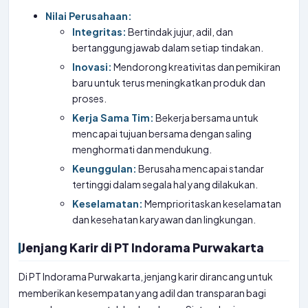
Nilai Perusahaan:
Integritas:
Bertindak jujur, adil, dan
bertanggung jawab dalam setiap tindakan.
Inovasi:
Mendorong kreativitas dan pemikiran
baru untuk terus meningkatkan produk dan
proses.
Kerja Sama Tim:
Bekerja bersama untuk
mencapai tujuan bersama dengan saling
menghormati dan mendukung.
Keunggulan:
Berusaha mencapai standar
tertinggi dalam segala hal yang dilakukan.
Keselamatan:
Memprioritaskan keselamatan
dan kesehatan karyawan dan lingkungan.
Jenjang Karir di PT Indorama Purwakarta
Di PT Indorama Purwakarta, jenjang karir dirancang untuk
memberikan kesempatan yang adil dan transparan bagi