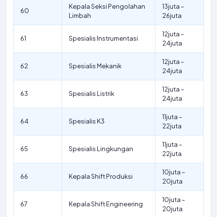
Kepala Seksi Pengolahan
13juta –
60
Limbah
26juta
12juta –
61
Spesialis Instrumentasi
24juta
12juta –
62
Spesialis Mekanik
24juta
12juta –
63
Spesialis Listrik
24juta
11juta –
64
Spesialis K3
22juta
11juta –
65
Spesialis Lingkungan
22juta
10juta –
66
Kepala Shift Produksi
20juta
10juta –
67
Kepala Shift Engineering
20juta