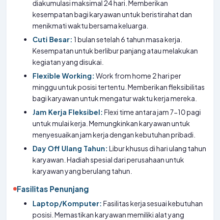
diakumulasi maksimal 24 hari. Memberikan
kesempatan bagi karyawan untuk beristirahat dan
menikmati waktu bersama keluarga.
Cuti Besar:
1 bulan setelah 6 tahun masa kerja.
Kesempatan untuk berlibur panjang atau melakukan
kegiatan yang disukai.
Flexible Working:
Work from home 2 hari per
minggu untuk posisi tertentu. Memberikan fleksibilitas
bagi karyawan untuk mengatur waktu kerja mereka.
Jam Kerja Fleksibel:
Flexi time antara jam 7-10 pagi
untuk mulai kerja. Memungkinkan karyawan untuk
menyesuaikan jam kerja dengan kebutuhan pribadi.
Day Off Ulang Tahun:
Libur khusus di hari ulang tahun
karyawan. Hadiah spesial dari perusahaan untuk
karyawan yang berulang tahun.
Fasilitas Penunjang
Laptop/Komputer:
Fasilitas kerja sesuai kebutuhan
posisi. Memastikan karyawan memiliki alat yang