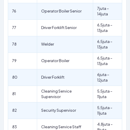
7juta –
76
Operator Boiler Senior
14juta
6,5juta –
77
Driver Forklift Senior
13juta
6,5juta –
78
Welder
13juta
6,5juta –
79
Operator Boiler
13juta
6juta –
80
Driver Forklift
12juta
Cleaning Service
5,5juta –
81
Supervisor
11juta
5,5juta –
82
Security Supervisor
11juta
4,8juta –
83
Cleaning Service Staff
9juta