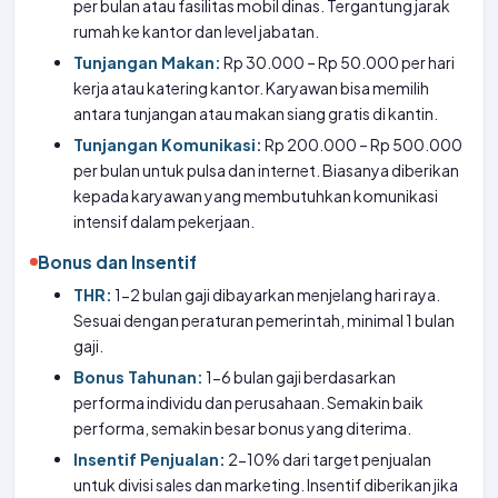
per bulan atau fasilitas mobil dinas. Tergantung jarak
rumah ke kantor dan level jabatan.
Tunjangan Makan:
Rp 30.000 – Rp 50.000 per hari
kerja atau katering kantor. Karyawan bisa memilih
antara tunjangan atau makan siang gratis di kantin.
Tunjangan Komunikasi:
Rp 200.000 – Rp 500.000
per bulan untuk pulsa dan internet. Biasanya diberikan
kepada karyawan yang membutuhkan komunikasi
intensif dalam pekerjaan.
Bonus dan Insentif
THR:
1-2 bulan gaji dibayarkan menjelang hari raya.
Sesuai dengan peraturan pemerintah, minimal 1 bulan
gaji.
Bonus Tahunan:
1-6 bulan gaji berdasarkan
performa individu dan perusahaan. Semakin baik
performa, semakin besar bonus yang diterima.
Insentif Penjualan:
2-10% dari target penjualan
untuk divisi sales dan marketing. Insentif diberikan jika