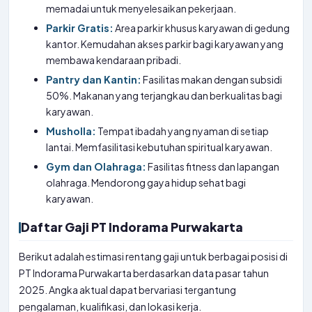
memadai untuk menyelesaikan pekerjaan.
Parkir Gratis:
Area parkir khusus karyawan di gedung
kantor. Kemudahan akses parkir bagi karyawan yang
membawa kendaraan pribadi.
Pantry dan Kantin:
Fasilitas makan dengan subsidi
50%. Makanan yang terjangkau dan berkualitas bagi
karyawan.
Musholla:
Tempat ibadah yang nyaman di setiap
lantai. Memfasilitasi kebutuhan spiritual karyawan.
Gym dan Olahraga:
Fasilitas fitness dan lapangan
olahraga. Mendorong gaya hidup sehat bagi
karyawan.
Daftar Gaji PT Indorama Purwakarta
Berikut adalah estimasi rentang gaji untuk berbagai posisi di
PT Indorama Purwakarta berdasarkan data pasar tahun
2025. Angka aktual dapat bervariasi tergantung
pengalaman, kualifikasi, dan lokasi kerja.