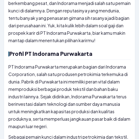
berkembang pesat, dan Indorama menjadi salah satu pemain
kunci di dalamnya. Dengan reputasinya yang mendunia,
tentu banyak yang penasaran gimana sih rasanya jadi bagian
dari perusahaan ini. Yuk, kita kulik lebih dalam soal gaji dan
prospek karir di PT Indorama Purwakarta, biar kamu makin
mantap dalam menentukan pilihan karirmu!
Profil PT Indorama Purwakarta
PT Indorama Purwakarta merupakan bagian dari Indorama
Corporation, salah satu produsen petrokimia terkemuka di
dunia. Pabrik di Purwakarta ini memiliki peran vital dalam
memproduksi berbagai produk tekstil dan bahan baku
industri lainnya. Sejak didirikan, Indorama Purwakarta terus
berinvestasi dalam teknologi dan sumber daya manusia
untuk meningkatkan kapasitas produksi dan kualitas
produknya, serta memperluas jangkauan pasar baik di dalam
maupun luar negeri.
Sebagai pemain kunci dalam industri petrokimia dan tekstil,