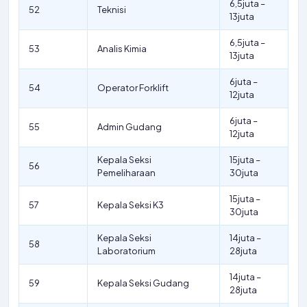
6,5juta –
52
Teknisi
13juta
6,5juta –
53
Analis Kimia
13juta
6juta –
54
Operator Forklift
12juta
6juta –
55
Admin Gudang
12juta
Kepala Seksi
15juta –
56
Pemeliharaan
30juta
15juta –
57
Kepala Seksi K3
30juta
Kepala Seksi
14juta –
58
Laboratorium
28juta
14juta –
59
Kepala Seksi Gudang
28juta