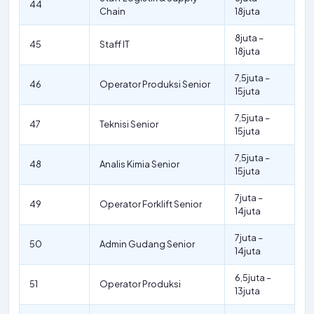
44
Chain
18juta
8juta –
45
Staff IT
18juta
7,5juta –
46
Operator Produksi Senior
15juta
7,5juta –
47
Teknisi Senior
15juta
7,5juta –
48
Analis Kimia Senior
15juta
7juta –
49
Operator Forklift Senior
14juta
7juta –
50
Admin Gudang Senior
14juta
6,5juta –
51
Operator Produksi
13juta