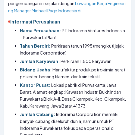
pengembangan ini sejalan dengan
Lowongan Kerja Engineeri
ng Manager Michael Page Indonesia di
.
Informasi Perusahaan
Nama Perusahaan:
PT Indorama Ventures Indonesia
– Purwakarta Plant
Tahun Berdiri:
Perkiraan tahun 1995 (mengikuti jejak
Indorama Corporation)
Jumlah Karyawan:
Perkiraan 1.500 karyawan
Bidang Usaha:
Manufaktur produk petrokimia, serat
poliester, benang filamen, dan kain tekstil
Kantor Pusat:
Lokasi pabrik di Purwakarta, Jawa
Barat. Alamat lengkap: Kawasan Industri Bukit Indah
Purwakarta Blok A-II, Desa Cikampek, Kec. Cikampek,
Kab. Karawang, Jawa Barat 41373
Jumlah Cabang:
Indorama Corporation memiliki
banyak cabang di seluruh dunia, namun untuk PT
Indorama Purwakarta fokus pada operasional di