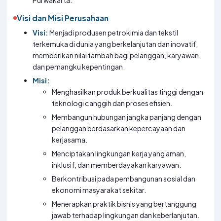
Purwakarta.
Visi dan Misi Perusahaan
Visi:
Menjadi produsen petrokimia dan tekstil
terkemuka di dunia yang berkelanjutan dan inovatif,
memberikan nilai tambah bagi pelanggan, karyawan,
dan pemangku kepentingan.
Misi:
Menghasilkan produk berkualitas tinggi dengan
teknologi canggih dan proses efisien.
Membangun hubungan jangka panjang dengan
pelanggan berdasarkan kepercayaan dan
kerjasama.
Menciptakan lingkungan kerja yang aman,
inklusif, dan memberdayakan karyawan.
Berkontribusi pada pembangunan sosial dan
ekonomi masyarakat sekitar.
Menerapkan praktik bisnis yang bertanggung
jawab terhadap lingkungan dan keberlanjutan.