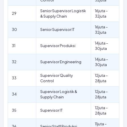
Control
32juta
Senior Supervisor Logistik
16juta –
29
& Supply Chain
32juta
16juta –
30
Senior Supervisor IT
32juta
14juta –
31
Supervisor Produksi
30juta
14juta –
32
Supervisor Engineering
30juta
Supervisor Quality
12juta –
33
Control
28juta
Supervisor Logistik &
12juta –
34
Supply Chain
28juta
12juta –
35
Supervisor IT
28juta
11juta –
36
Senior Staff Produksi