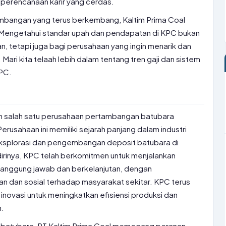
 perencanaan karir yang cerdas.
tambangan yang terus berkembang, Kaltim Prima Coal
. Mengetahui standar upah dan pendapatan di KPC bukan
n, tetapi juga bagi perusahaan yang ingin menarik dan
ari kita telaah lebih dalam tentang tren gaji dan sistem
KPC.
ah salah satu perusahaan pertambangan batubara
Perusahaan ini memiliki sejarah panjang dalam industri
ksplorasi dan pengembangan deposit batubara di
dirinya, KPC telah berkomitmen untuk menjalankan
anggung jawab dan berkelanjutan, dengan
 dan sosial terhadap masyarakat sekitar. KPC terus
 inovasi untuk meningkatkan efisiensi produksi dan
n.
i batubara, PT Kaltim Prima Coal memegang peranan