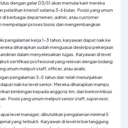
lulus dengan gelar D3/S1 akan memulai karir mereka
an pelatihan intensif selama 3-6 bulan. Posisi yang umum
junior di berbagai departemen, admin, atau customer
ah mempelajari proses bisnis dan mengembangkan
ki pengalaman kerja 1-3 tahun, karyawan dapat naik ke
i, mereka diharapkan sudah menguasai deskripsi pekerjaan
ndirian dalam menyelesaikan tugas. Karyawan di level
ikuti sertifikasi profesional yang relevan dengan bidang
g umum meliputi staff, officer, atau analis.
gan pengalaman 3-5 tahun dan telah menunjukkan
pat naik ke level senior. Mereka diharapkan mampu
rikan bimbingan kepada anggota tim, dan berkontribusi
. Posisi yang umum meliputi senior staff, supervisor,
.
pai level manager, dibutuhkan pengalaman minimal 5
ial yang terbukti. Karyawan di level ini bertanggung