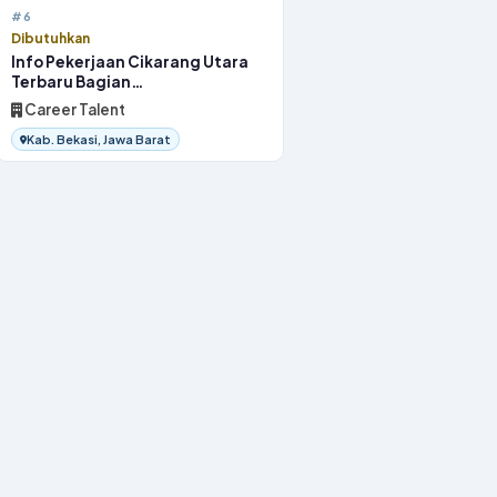
#6
Dibutuhkan
Info Pekerjaan Cikarang Utara
Terbaru Bagian
OperatorProduksi 2026
Career Talent
Kab. Bekasi, Jawa Barat