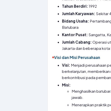
Tahun Berdiri:
1992
Jumlah Karyawan:
Sekitar 
Bidang Usaha:
Pertambanga
Batubara
Kantor Pusat:
Sangatta, Ka
Jumlah Cabang:
Operasi ut
Jakarta dan beberapa kota 
Visi dan Misi Perusahaan
Visi:
Menjadi perusahaan p
berkelanjutan, memberikan 
berkontribusi pada pemban
Misi:
Menghasilkan batubara
jawab.
Menerapkan praktik p