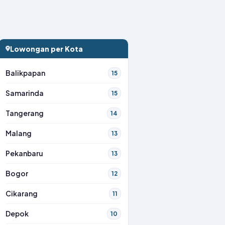
Lowongan per Kota
Balikpapan
15
Samarinda
15
Tangerang
14
Malang
13
Pekanbaru
13
Bogor
12
Cikarang
11
Depok
10