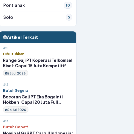
Pontianak
10
Solo
5
Artikel Terkait
#1
Dibutuhkan
Range Gaji PT Koperasi Telkomsel
Kisel: Capai 15 Juta Kompetitif
25 Jul 2026
#2
Butuh Segera
Bocoran Gaji PT Eka Bogainti
Hokben: Capai 20 Juta Full
Benefit
24 Jul 2026
#3
Butuh Cepat!
Nominal Gaji PT Cargill Indonesia: