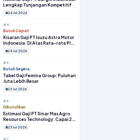
Lengkap Tunjangan Kompetitif
24 Jul 2026
#4
Butuh Cepat!
Kisaran Gaji PT Isuzu Astra Motor
Indonesia: Di Atas Rata-rata Plus
Fasilitas
24 Jul 2026
#5
Butuh Segera
Tabel Gaji Femina Group: Puluhan
Juta Lebih Besar
23 Jul 2026
#6
Dibutuhkan
Estimasi Gaji PT Sinar Mas Agro
Resources Technology: Capai 20
Juta Full Benefit
23 Jul 2026
#7