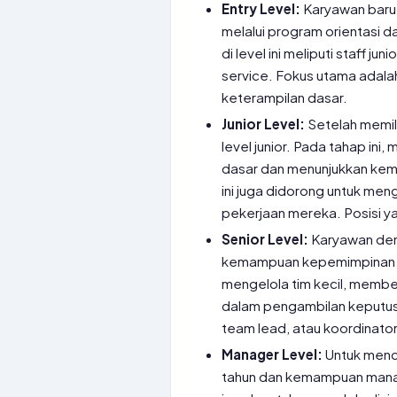
Entry Level:
Karyawan baru 
melalui program orientasi d
di level ini meliputi staff 
service. Fokus utama adal
keterampilan dasar.
Junior Level:
Setelah memili
level junior. Pada tahap in
dasar dan menunjukkan kema
ini juga didorong untuk meng
pekerjaan mereka. Posisi yan
Senior Level:
Karyawan den
kemampuan kepemimpinan da
mengelola tim kecil, membe
dalam pengambilan keputusan
team lead, atau koordinator
Manager Level:
Untuk menca
tahun dan kemampuan manajer