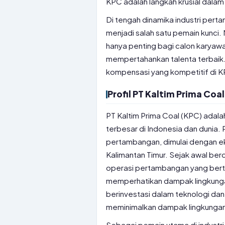
KPC adalah langkah krusial dalam
Di tengah dinamika industri per
menjadi salah satu pemain kunci
hanya penting bagi calon karyawa
mempertahankan talenta terbaik. M
kompensasi yang kompetitif di 
Profil PT Kaltim Prima Coal
PT Kaltim Prima Coal (KPC) adal
terbesar di Indonesia dan dunia. 
pertambangan, dimulai dengan e
Kalimantan Timur. Sejak awal ber
operasi pertambangan yang bert
memperhatikan dampak lingkungan
berinvestasi dalam teknologi dan
meminimalkan dampak lingkunga
Sebagai pemain utama di industr