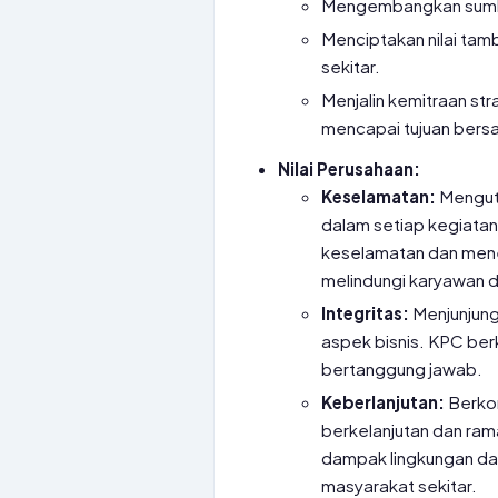
Mengembangkan sumbe
Menciptakan nilai ta
sekitar.
Menjalin kemitraan st
mencapai tujuan bers
Nilai Perusahaan:
Keselamatan:
Menguta
dalam setiap kegiatan
keselamatan dan mene
melindungi karyawan d
Integritas:
Menjunjung 
aspek bisnis. KPC ber
bertanggung jawab.
Keberlanjutan:
Berkom
berkelanjutan dan ra
dampak lingkungan da
masyarakat sekitar.