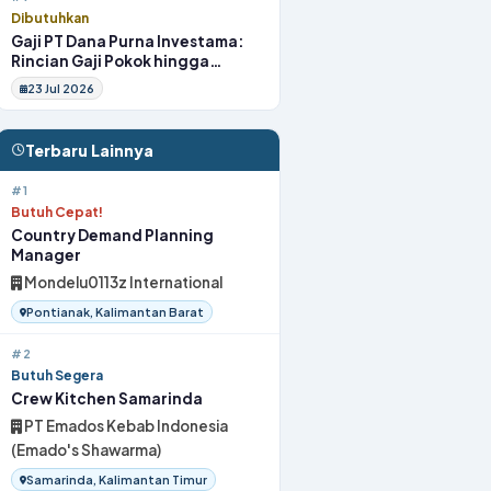
Dibutuhkan
Gaji PT Dana Purna Investama:
Rincian Gaji Pokok hingga
Fasilitas
23 Jul 2026
Terbaru Lainnya
#1
Butuh Cepat!
Country Demand Planning
Manager
Mondelu0113z International
Pontianak, Kalimantan Barat
#2
Butuh Segera
Crew Kitchen Samarinda
PT Emados Kebab Indonesia
(Emado's Shawarma)
Samarinda, Kalimantan Timur