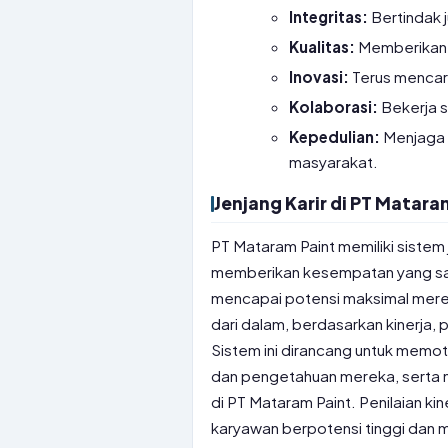
Integritas:
Bertindak j
Kualitas:
Memberikan y
Inovasi:
Terus mencari
Kolaborasi:
Bekerja 
Kepedulian:
Menjaga l
masyarakat.
Jenjang Karir di PT Matara
PT Mataram Paint memiliki sistem 
memberikan kesempatan yang sa
mencapai potensi maksimal mere
dari dalam, berdasarkan kinerja,
Sistem ini dirancang untuk memot
dan pengetahuan mereka, serta me
di PT Mataram Paint. Penilaian ki
karyawan berpotensi tinggi dan