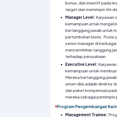
bonus, dan insentif pada l
target dan memimpin tim de
Manager Level:
Karyawan d
kemampuan untuk mengelola
bertanggung jawab untuk m
pertumbuhan bisnis. Posisi 
senior manager di berbagai
mencerminkan tanggung jaw
terhadap perusahaan.
Executive Level:
Karyawan 
kemampuan untuk membuat 
Mereka bertanggung jawab u
umum diisi adalah direktur
dan paket kompensasi pada 
mereka sebagai pemimpin 
Program Pengembangan Karir
Management Trainee:
Prog