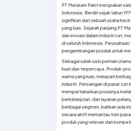
PT Mataram Paint merupakan sala
Indonesia. Berdiri sejak tahun 1
signifikan dari sebuah usaha keci
yang luas. Sejarah panjang PT Ma
dan inovasi dalam industri cat, m
di seluruh Indonesia. Perusahaan 
pengembangan produk untuk mem
Sebagai salah satu pemain utama d
kuat dan terpercaya. Produk-prod
warna yang luas, melayani berbag
industri. Persaingan di pasar cat
mempertahankan posisinya melalu
berkelanjutan, dan layanan pela
berbagai segmen, bahkan ada ins
secara aktif memantau tren pas
produk yang relevan dan kompetit