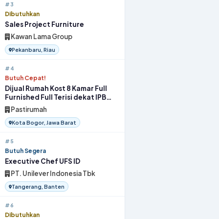
#3
Dibutuhkan
Sales Project Furniture
Kawan Lama Group
Pekanbaru, Riau
#4
Butuh Cepat!
Dijual Rumah Kost 8 Kamar Full
Furnished Full Terisi dekat IPB
Bogor
Pastirumah
Kota Bogor, Jawa Barat
#5
Butuh Segera
Executive Chef UFS ID
PT. Unilever Indonesia Tbk
Tangerang, Banten
#6
Dibutuhkan