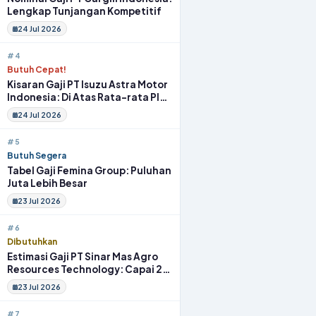
Lengkap Tunjangan Kompetitif
24 Jul 2026
#4
Butuh Cepat!
Kisaran Gaji PT Isuzu Astra Motor
Indonesia: Di Atas Rata-rata Plus
Fasilitas
24 Jul 2026
#5
Butuh Segera
Tabel Gaji Femina Group: Puluhan
Juta Lebih Besar
23 Jul 2026
#6
Dibutuhkan
Estimasi Gaji PT Sinar Mas Agro
Resources Technology: Capai 20
Juta Full Benefit
23 Jul 2026
#7