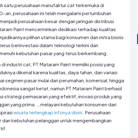
h satu perusahaan manufaktur cat terkemuka di
970-an, perusahaan ini telah mengalami pertumbuhan
l menjadi perusahaan besar dengan jaringan distribusi
taram Paint mencerminkan dedikasi terhadap kualitas
enjadikannya pilihan utama bagi konsumen dan mitra bisnis
terus berinvestasi dalam teknologi terkini dan
enuhi kebutuhan pasar yang terus berkembang.
i industri cat, PT Mataram Paint memiliki posisi yang
uknya dikenal karena kualitas, daya tahan, dan variasi
ai segmen pasar mulai dari perumahan, komersial, hingga
 Indonesia sangat ketat, namun PT Mataram Paint berhasil
i strategi pemasaran yang efektif, inovasi produk yang
nggan yang prima. …melayani kebutuhan konsumen dari
pirasi
wisata terlengkap infonya disini
. Perusahaan
ar dan kebutuhan pelanggan untuk mengembangkan
if.