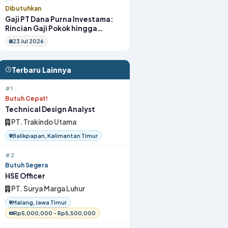
Dibutuhkan
Gaji PT Dana Purna Investama:
Rincian Gaji Pokok hingga
Fasilitas
23 Jul 2026
Terbaru Lainnya
#1
Butuh Cepat!
Technical Design Analyst
PT. Trakindo Utama
Balikpapan, Kalimantan Timur
#2
Butuh Segera
HSE Officer
PT. Surya Marga Luhur
Malang, Jawa Timur
Rp5,000,000 - Rp5,500,000