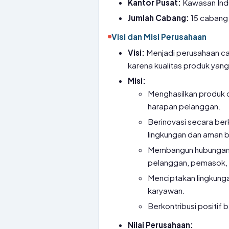
Kantor Pusat:
Kawasan Indu
Jumlah Cabang:
15 cabang 
Visi dan Misi Perusahaan
Visi:
Menjadi perusahaan cat
karena kualitas produk yang
Misi:
Menghasilkan produk c
harapan pelanggan.
Berinovasi secara ber
lingkungan dan aman 
Membangun hubungan 
pelanggan, pemasok, d
Menciptakan lingkung
karyawan.
Berkontribusi positif 
Nilai Perusahaan: