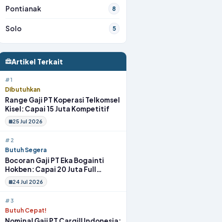
Pontianak
8
Solo
5
Artikel Terkait
#1
Dibutuhkan
Range Gaji PT Koperasi Telkomsel
Kisel: Capai 15 Juta Kompetitif
25 Jul 2026
#2
Butuh Segera
Bocoran Gaji PT Eka Bogainti
Hokben: Capai 20 Juta Full
Benefit
24 Jul 2026
#3
Butuh Cepat!
Nominal Gaji PT Cargill Indonesia: