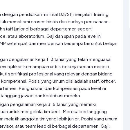
 dengan pendidikan minimal D3/S1, menjalani training
untuk memahami proses bisnis dan budaya perusahaan.
ah staff junior di berbagai departemen seperti
ce, atau laboratorium. Gaji dan upah pada level ini
MP setempat dan memberikan kesempatan untuk belajar
an pengalaman kerja 1-3 tahun yang telah menguasai
menunjukkan kemampuan untuk bekerja secara mandiri.
kuti sertifikasi profesional yang relevan dengan bidang
ompetensi. Posisi yang umum diisi adalah staff, officer,
artemen. Penghasilan dan kompensasi pada level ini
tanggung jawab dan kontribusi mereka.
gan pengalaman kerja 3-5 tahun yang memiliki
puan untuk mengelola tim kecil. Mereka bertanggung
 melatih anggota tim yang lebih junior. Posisi yang umum
upervisor, atau team lead di berbagai departemen. Gaji,