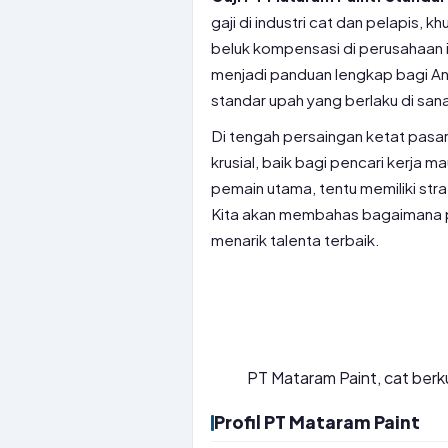
gaji di industri cat dan pelapis, 
beluk kompensasi di perusahaan ini,
menjadi panduan lengkap bagi And
standar upah yang berlaku di san
Di tengah persaingan ketat pasa
krusial, baik bagi pencari kerja 
pemain utama, tentu memiliki str
Kita akan membahas bagaimana pe
menarik talenta terbaik.
PT Mataram Paint, cat berku
Profil PT Mataram Paint