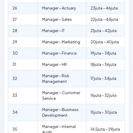
26
Manager – Actuary
23juta – 46juta
27
Manager – Sales
22juta – 44juta
28
Manager – IT
21juta – 42juta
29
Manager – Marketing
20juta – 40juta
30
Manager – Finance
19juta – 38juta
31
Manager – HR
18juta – 36juta
Manager – Risk
32
17juta – 34juta
Management
Manager – Customer
33
16juta – 32juta
Service
Manager – Business
34
15juta – 30juta
Development
Manager – Internal
35
14,5juta – 29juta
Audit