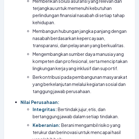
Memberikan solusi asuransi yang relevan dan
terjangkau untuk memenuhi kebutuhan
perlindungan finansial nasabah di setiap tahap
kehidupan.
Membangun hubungan jangka panjang dengan
nasabah berdasarkan kepercayaan,
transparansi, dan pelayanan yang berkualitas.
Mengembangkan sumber daya manusia yang
kompeten dan profesional, serta menciptakan
lingkungan kerja yang inklusif dan suportif.
Berkontribusi pada pembangunan masyarakat
yang berkelanjutan melalui kegiatan sosial dan
tanggung jawab perusahaan.
Nilai Perusahaan:
Integritas:
Bertindak jujur, etis, dan
bertanggung jawab dalam setiap tindakan.
Keberanian:
Berani mengambil risiko yang
terukur dan berinovasi untuk mencapai hasil