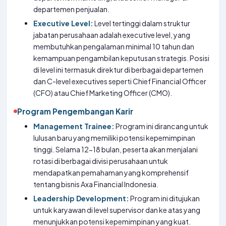
departemen penjualan.
Executive Level:
Level tertinggi dalam struktur
jabatan perusahaan adalah executive level, yang
membutuhkan pengalaman minimal 10 tahun dan
kemampuan pengambilan keputusan strategis. Posisi
di level ini termasuk direktur di berbagai departemen
dan C-level executives seperti Chief Financial Officer
(CFO) atau Chief Marketing Officer (CMO).
Program Pengembangan Karir
Management Trainee:
Program ini dirancang untuk
lulusan baru yang memiliki potensi kepemimpinan
tinggi. Selama 12-18 bulan, peserta akan menjalani
rotasi di berbagai divisi perusahaan untuk
mendapatkan pemahaman yang komprehensif
tentang bisnis Axa Financial Indonesia.
Leadership Development:
Program ini ditujukan
untuk karyawan di level supervisor dan ke atas yang
menunjukkan potensi kepemimpinan yang kuat.