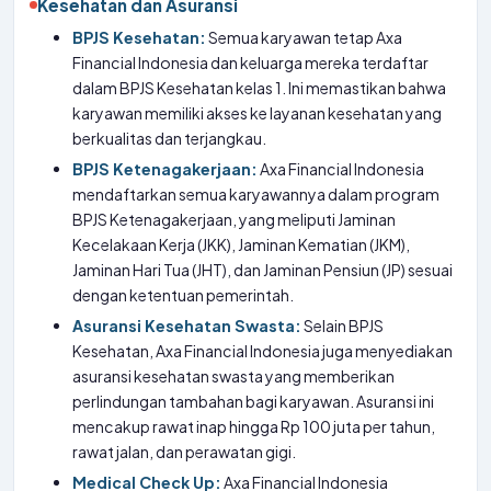
Kesehatan dan Asuransi
BPJS Kesehatan:
Semua karyawan tetap Axa
Financial Indonesia dan keluarga mereka terdaftar
dalam BPJS Kesehatan kelas 1. Ini memastikan bahwa
karyawan memiliki akses ke layanan kesehatan yang
berkualitas dan terjangkau.
BPJS Ketenagakerjaan:
Axa Financial Indonesia
mendaftarkan semua karyawannya dalam program
BPJS Ketenagakerjaan, yang meliputi Jaminan
Kecelakaan Kerja (JKK), Jaminan Kematian (JKM),
Jaminan Hari Tua (JHT), dan Jaminan Pensiun (JP) sesuai
dengan ketentuan pemerintah.
Asuransi Kesehatan Swasta:
Selain BPJS
Kesehatan, Axa Financial Indonesia juga menyediakan
asuransi kesehatan swasta yang memberikan
perlindungan tambahan bagi karyawan. Asuransi ini
mencakup rawat inap hingga Rp 100 juta per tahun,
rawat jalan, dan perawatan gigi.
Medical Check Up:
Axa Financial Indonesia