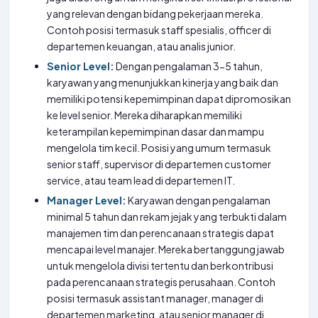
yang relevan dengan bidang pekerjaan mereka.
Contoh posisi termasuk staff spesialis, officer di
departemen keuangan, atau analis junior.
Senior Level:
Dengan pengalaman 3-5 tahun,
karyawan yang menunjukkan kinerja yang baik dan
memiliki potensi kepemimpinan dapat dipromosikan
ke level senior. Mereka diharapkan memiliki
keterampilan kepemimpinan dasar dan mampu
mengelola tim kecil. Posisi yang umum termasuk
senior staff, supervisor di departemen customer
service, atau team lead di departemen IT.
Manager Level:
Karyawan dengan pengalaman
minimal 5 tahun dan rekam jejak yang terbukti dalam
manajemen tim dan perencanaan strategis dapat
mencapai level manajer. Mereka bertanggung jawab
untuk mengelola divisi tertentu dan berkontribusi
pada perencanaan strategis perusahaan. Contoh
posisi termasuk assistant manager, manager di
departemen marketing, atau senior manager di