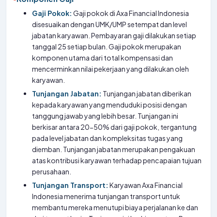
Gaji Pokok:
Gaji pokok di Axa Financial Indonesia
disesuaikan dengan UMK/UMP setempat dan level
jabatan karyawan. Pembayaran gaji dilakukan setiap
tanggal 25 setiap bulan. Gaji pokok merupakan
komponen utama dari total kompensasi dan
mencerminkan nilai pekerjaan yang dilakukan oleh
karyawan.
Tunjangan Jabatan:
Tunjangan jabatan diberikan
kepada karyawan yang menduduki posisi dengan
tanggung jawab yang lebih besar. Tunjangan ini
berkisar antara 20-50% dari gaji pokok, tergantung
pada level jabatan dan kompleksitas tugas yang
diemban. Tunjangan jabatan merupakan pengakuan
atas kontribusi karyawan terhadap pencapaian tujuan
perusahaan.
Tunjangan Transport:
Karyawan Axa Financial
Indonesia menerima tunjangan transport untuk
membantu mereka menutupi biaya perjalanan ke dan