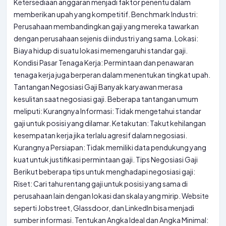
Ketersediaan anggaran menjadi faktor penentu dalam
memberikan upah yang kompetitif. Benchmark Industri:
Perusahaan membandingkan gaji yang mereka tawarkan
dengan perusahaan sejenis di industri yang sama. Lokasi:
Biaya hidup di suatu lokasi memengaruhi standar gaji.
Kondisi Pasar Tenaga Kerja: Permintaan dan penawaran
tenaga kerja juga berperan dalam menentukan tingkat upah.
Tantangan Negosiasi Gaji Banyak karyawan merasa
kesulitan saat negosiasi gaji. Beberapa tantangan umum
meliputi: Kurangnya Informasi: Tidak mengetahui standar
gaji untuk posisi yang dilamar. Ketakutan: Takut kehilangan
kesempatan kerja jika terlalu agresif dalam negosiasi.
Kurangnya Persiapan: Tidak memiliki data pendukung yang
kuat untuk justifikasi permintaan gaji. Tips Negosiasi Gaji
Berikut beberapa tips untuk menghadapi negosiasi gaji:
Riset: Cari tahu rentang gaji untuk posisi yang sama di
perusahaan lain dengan lokasi dan skala yang mirip. Website
seperti Jobstreet, Glassdoor, dan LinkedIn bisa menjadi
sumber informasi. Tentukan Angka Ideal dan Angka Minimal: