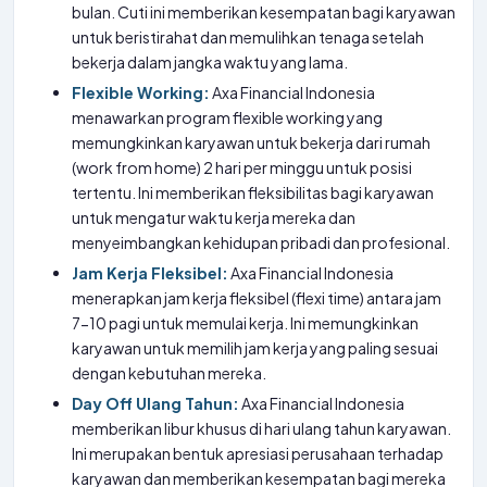
bulan. Cuti ini memberikan kesempatan bagi karyawan
untuk beristirahat dan memulihkan tenaga setelah
bekerja dalam jangka waktu yang lama.
Flexible Working:
Axa Financial Indonesia
menawarkan program flexible working yang
memungkinkan karyawan untuk bekerja dari rumah
(work from home) 2 hari per minggu untuk posisi
tertentu. Ini memberikan fleksibilitas bagi karyawan
untuk mengatur waktu kerja mereka dan
menyeimbangkan kehidupan pribadi dan profesional.
Jam Kerja Fleksibel:
Axa Financial Indonesia
menerapkan jam kerja fleksibel (flexi time) antara jam
7-10 pagi untuk memulai kerja. Ini memungkinkan
karyawan untuk memilih jam kerja yang paling sesuai
dengan kebutuhan mereka.
Day Off Ulang Tahun:
Axa Financial Indonesia
memberikan libur khusus di hari ulang tahun karyawan.
Ini merupakan bentuk apresiasi perusahaan terhadap
karyawan dan memberikan kesempatan bagi mereka