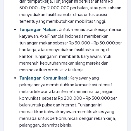
dari tempat kerja. Tunjangan ini berkisar antara Rp
500.000 – Rp 2.000.000 per bulan, atau perusahaan
menyediakan fasilitas mobil dinas untuk posisi
tertentu yang membutuhkan mobilitas tinggi.
Tunjangan Makan:
Untuk memastikan kesejahteraan
karyawan, Axa Financial Indonesia memberikan
tunjangan makan sebesar Rp 30.000 – Rp 50.000 per
hari kerja, atau menyediakan fasilitas katering di
kantor. Tunjangan ini membantu karyawan untuk
memenuhi kebutuhan makan siang mereka dan
meningkatkan produktivitas kerja.
Tunjangan Komunikasi:
Karyawan yang
pekerjaannya membutuhkan komunikasi intensif
melalui telepon atau internet menerima tunjangan
komunikasi sebesar Rp 200.000 – Rp 500.000 per
bulan untuk pulsa dan internet. Tunjangan ini
memastikan bahwa karyawan memiliki akses yang
memadai untuk berkomunikasi dengan rekan kerja,
pelanggan, dan mitra bisnis.