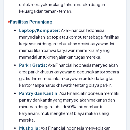
untuk merayakan ulang tahun mereka dengan
keluarga dan teman-teman.
Fasilitas Penunjang
Laptop/Komputer:
Axa Financial Indonesia
menyediakan laptop atau komputer sebagai fasilitas
kerja sesuai dengan kebutuhan posisi karyawan. Ini
memastikan bahwa karyawan memiliki alat yang
memadai untuk menjalankan tugas mereka.
Parkir Gratis:
Axa Financial Indonesia menyediakan
area parkir khusus karyawan di gedung kantor secara
gratis. Ini memudahkan karyawan untuk datang ke
kantor tanpa harus khawatir tentang biaya parkir.
Pantry dan Kantin:
Axa Financial Indonesia memiliki
pantry dan kantin yang menyediakan makanan dan
minuman dengan subsidi 50%. Ini membantu
karyawan untuk menghemat biaya makan siang
mereka.
Musholla:
Axa Financial Indonesia menyediakan