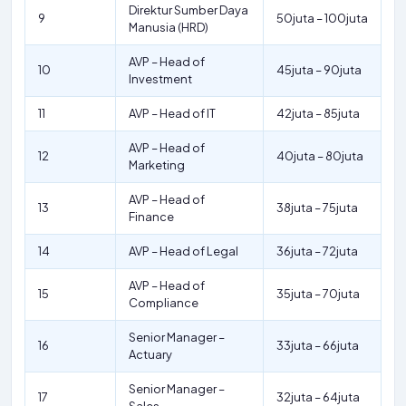
Direktur Sumber Daya
9
50juta – 100juta
Manusia (HRD)
AVP – Head of
10
45juta – 90juta
Investment
11
AVP – Head of IT
42juta – 85juta
AVP – Head of
12
40juta – 80juta
Marketing
AVP – Head of
13
38juta – 75juta
Finance
14
AVP – Head of Legal
36juta – 72juta
AVP – Head of
15
35juta – 70juta
Compliance
Senior Manager –
16
33juta – 66juta
Actuary
Senior Manager –
17
32juta – 64juta