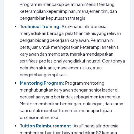
Program ini mencakup pelatihan intensif tentang
keterampilan kepemimpinan, manajemen tim, dan
pengambilan keputusan strategis.
Technical Training:
Axa Financial Indonesia
menyediakan berbagai pelatihan teknis yang relevan
dengan bidang pekerjaan karyawan. Pelatihan ini
bertujuan untuk meningkatkan keterampilan teknis
karyawan dan membantu mereka mendapatkan
sertifikasi profesional yang diakui industri. Contohnya
pelatihan aktuaria, manajemen risiko, atau
pengembangan aplikasi.
Mentoring Program:
Program mentoring
menghubungkan karyawan dengan senior leader di
perusahaan yang bertindak sebagai mentor mereka.
Mentor memberikan bimbingan, dukungan, dan saran
karir untuk membantu mentee mencapai tujuan
profesional mereka.
Tuition Reimbursement:
Axa Financial Indonesia
memberikan bantuan biaya pendidikan S2 kepada