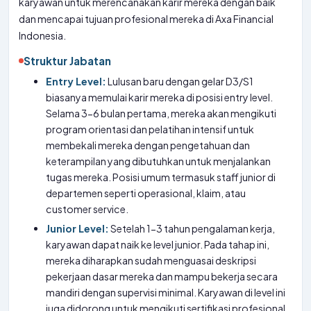
karyawan untuk merencanakan karir mereka dengan baik
dan mencapai tujuan profesional mereka di Axa Financial
Indonesia.
Struktur Jabatan
Entry Level:
Lulusan baru dengan gelar D3/S1
biasanya memulai karir mereka di posisi entry level.
Selama 3-6 bulan pertama, mereka akan mengikuti
program orientasi dan pelatihan intensif untuk
membekali mereka dengan pengetahuan dan
keterampilan yang dibutuhkan untuk menjalankan
tugas mereka. Posisi umum termasuk staff junior di
departemen seperti operasional, klaim, atau
customer service.
Junior Level:
Setelah 1-3 tahun pengalaman kerja,
karyawan dapat naik ke level junior. Pada tahap ini,
mereka diharapkan sudah menguasai deskripsi
pekerjaan dasar mereka dan mampu bekerja secara
mandiri dengan supervisi minimal. Karyawan di level ini
juga didorong untuk mengikuti sertifikasi profesional