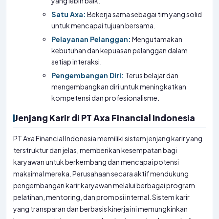
yang lebih baik.
Satu Axa:
Bekerja sama sebagai tim yang solid
untuk mencapai tujuan bersama.
Pelayanan Pelanggan:
Mengutamakan
kebutuhan dan kepuasan pelanggan dalam
setiap interaksi.
Pengembangan Diri:
Terus belajar dan
mengembangkan diri untuk meningkatkan
kompetensi dan profesionalisme.
Jenjang Karir di PT Axa Financial Indonesia
PT Axa Financial Indonesia memiliki sistem jenjang karir yang
terstruktur dan jelas, memberikan kesempatan bagi
karyawan untuk berkembang dan mencapai potensi
maksimal mereka. Perusahaan secara aktif mendukung
pengembangan karir karyawan melalui berbagai program
pelatihan, mentoring, dan promosi internal. Sistem karir
yang transparan dan berbasis kinerja ini memungkinkan