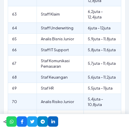
12,8juta
6,2juta –
63
Staff Klaim
12,4juta
64
Staff Underwriting
6juta – 12juta
65
Analis Bisnis Junior
5,9juta – 11,8juta
66
Staff IT Support
5,8juta – 11,6juta
Staf Komunikasi
67
5,7juta – 11,4juta
Pemasaran
68
Staf Keuangan
5,6juta – 11,2juta
69
Staf HR
5,5juta – 11juta
5,4juta –
70
Analis Risiko Junior
10,8juta
Perwakilan Layanan
5,3juta –
71
Pelanggan
10,6juta