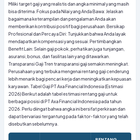
Miliki target gaji yang realistis dan angka minimal yang masih
bisa diterima. Fokus pada Nilai yang Anda Bawa: Jelaskan
bagaimana keterampilan dan pengalaman Anda akan
memberikan kontribusi positif bagi perusahaan. Bersikap
Profesional dan Percaya Diri: Tunjukkan bahwa Anda layak
mendapatkan kompensasi yang sesuai. Pertimbangkan
Benefit Lain: Selain gaji pokok, perhatikan juga tunjangan,
asuransi, bonus, dan fasilitas lain yang ditawarkan.
Transparansi Gaji Tren transparansi gaji semakin meningkat.
Perusahaan yang terbuka mengenai rentang gaji cenderung
lebih menarik bagi pencari kerja dan meningkatkan kepuasan
karyawan. Tabel Gaji PT Axa Financial Indonesia (Estimasi
2026) Berikut adalah tabel estimasi rentang gaji untuk
berbagai posisi di PT Axa Financial Indonesia pada tahun
2026. Perlu diingat bahwa angka ini bersifat perkiraan dan
dapat bervariasi tergantung pada faktor-faktor yang telah
disebutkan sebelumnya.
RENTANG