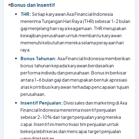
Bonus dan Insentif
THR:
Setiap karyawan Axa Financial Indonesia
menerima Tunjangan Hari Raya (THR) sebesar 1-2 bulan
gaji menjelang hari raya keagamaan. THR merupakan
kewajiban perusahaan untuk membantu karyawan
memenuhi kebutuhan mereka selama perayaan hari
raya.
Bonus Tahunan:
Axa Financial Indonesia memberikan
bonus tahunan kepada karyawan berdasarkan
performa individu dan perusahaan. Bonus ini berkisar
antara 1-6 bulan gaji dan merupakan bentuk apresiasi
atas kontribusi karyawan terhadap pencapaian tujuan
perusahaan.
Insentif Penjualan:
Divisi sales dan marketing di Axa
Financial Indonesia menerima insentif penjualan
sebesar 2-10% dari target penjualan yang mereka
capai. Insentif ini memotivasi tim penjualan untuk
bekerja lebih keras dan mencapai target penjualan
yang ditetapkan.