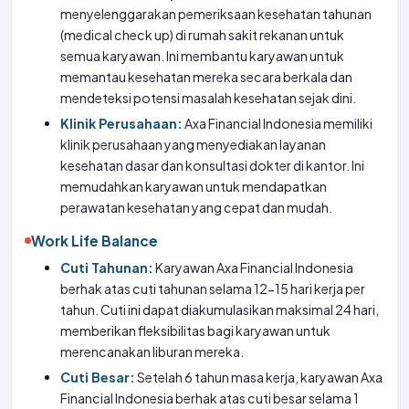
menyelenggarakan pemeriksaan kesehatan tahunan
(medical check up) di rumah sakit rekanan untuk
semua karyawan. Ini membantu karyawan untuk
memantau kesehatan mereka secara berkala dan
mendeteksi potensi masalah kesehatan sejak dini.
Klinik Perusahaan:
Axa Financial Indonesia memiliki
klinik perusahaan yang menyediakan layanan
kesehatan dasar dan konsultasi dokter di kantor. Ini
memudahkan karyawan untuk mendapatkan
perawatan kesehatan yang cepat dan mudah.
Work Life Balance
Cuti Tahunan:
Karyawan Axa Financial Indonesia
berhak atas cuti tahunan selama 12-15 hari kerja per
tahun. Cuti ini dapat diakumulasikan maksimal 24 hari,
memberikan fleksibilitas bagi karyawan untuk
merencanakan liburan mereka.
Cuti Besar:
Setelah 6 tahun masa kerja, karyawan Axa
Financial Indonesia berhak atas cuti besar selama 1