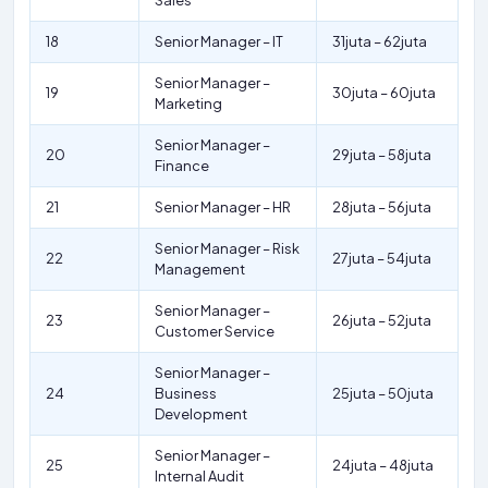
Sales
18
Senior Manager – IT
31juta – 62juta
Senior Manager –
19
30juta – 60juta
Marketing
Senior Manager –
20
29juta – 58juta
Finance
21
Senior Manager – HR
28juta – 56juta
Senior Manager – Risk
22
27juta – 54juta
Management
Senior Manager –
23
26juta – 52juta
Customer Service
Senior Manager –
24
Business
25juta – 50juta
Development
Senior Manager –
25
24juta – 48juta
Internal Audit