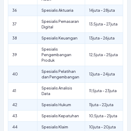
36
Spesialis Aktuaria
14juta – 28juta
Spesialis Pemasaran
37
13,5juta – 27juta
Digital
38
Spesialis Keuangan
13juta – 26juta
Spesialis
39
Pengembangan
12,5juta – 25juta
Produk
Spesialis Pelatihan
40
12juta – 24juta
dan Pengembangan
Spesialis Analisis
41
11,5juta – 23juta
Data
42
Spesialis Hukum
11juta – 22juta
43
Spesialis Kepatuhan
10,5juta – 21juta
44
Spesialis Klaim
10juta – 20juta