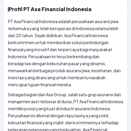
Profil PT Axa Financial Indonesia
PT Axa Financial Indonesia adalah perusahaan asuransi jiwa
terkemuka yang telah beroperasi di Indonesia selama lebih
dari 20 tahun. Sejak didirikan, Axa Financial Indonesia
berkomitmen untuk memberikan solusi perlindungan
finansial yang inovatif dan terpercaya bagi masyarakat
Indonesia. Perusahaan ini terus berkembang dan
beradaptasi dengan kebutuhan pasar yang dinamis,
menawarkan berbagai produk asuransi jiwa, kesehatan, dan
investasi yang dirancang untuk membantu nasabah
mencapai tujuan finansial mereka.
Sebagai bagian dari Axa Group, salah satu grup asuransi dan
manajemen aset terbesar di dunia, PT Axa Financial Indonesia
memiliki posisi yang kuat di industri asuransi Indonesia.
Perusahaan ini dikenal dengan reputasinya yang solid,
kekuatan finansial yang stabil, dan komitmennya terhadap
pelayanan pelanggan yang berkualitas. Axa Financial