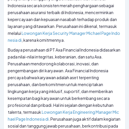
Indonesia secara konsisten meraih penghargaan sebagai
perusahaan asuransi terbaik di Indonesia, mencerminkan
kepercayaan dan kepuasan nasabah terhadap produk dan
layanan yang ditawarkan. Perusahaan ini dikenal, termasuk
melalui
Lowongan Kerja Security Manager Michael Page Indo
nesia di
, karena komitmennya.
Budaya perusahaan di PT Axa Financial Indonesia didasarkan
pada nilai-nilai integritas, keberanian, dan satu Axa.
Perusahaan mendorong kolaborasi, inovasi, dan
pengembangan diri karyawan. Axa Financial Indonesia
percaya bahwa karyawan adalah aset terpenting
perusahaan, dan berkomitmen untuk menciptakan
lingkungan kerja yang inklusif, suportif, dan memberikan
kesempatan bagi karyawan untuk berkembang secara
profesional dan pribadi. Hal ini sejalan dengan kebutuhan
talenta, termasuk
Lowongan Kerja Engineering Manager Mic
hael Page Indonesia di
. Perusahaan juga aktif dalam kegiatan
sosial dan tanggung jawab perusahaan, berkontribusi pada