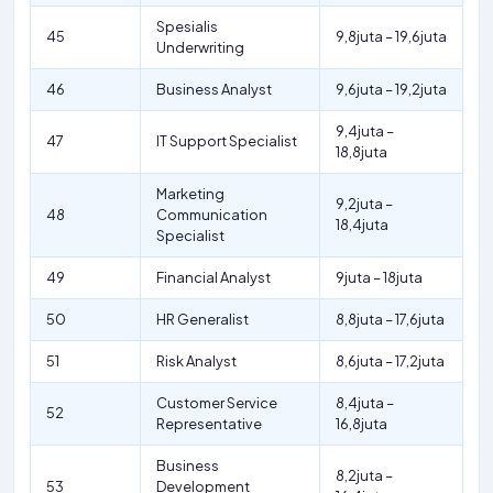
Spesialis
45
9,8juta – 19,6juta
Underwriting
46
Business Analyst
9,6juta – 19,2juta
9,4juta –
47
IT Support Specialist
18,8juta
Marketing
9,2juta –
48
Communication
18,4juta
Specialist
49
Financial Analyst
9juta – 18juta
50
HR Generalist
8,8juta – 17,6juta
51
Risk Analyst
8,6juta – 17,2juta
Customer Service
8,4juta –
52
Representative
16,8juta
Business
8,2juta –
53
Development