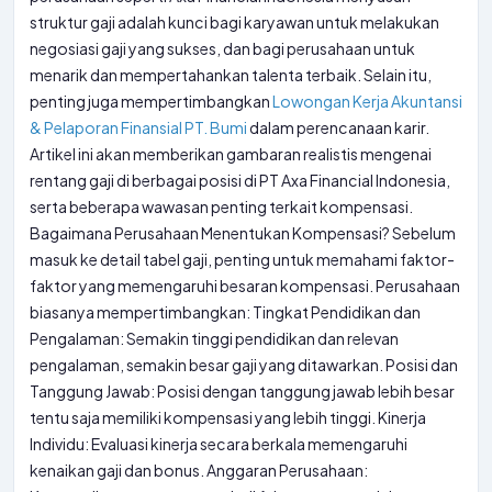
struktur gaji adalah kunci bagi karyawan untuk melakukan
negosiasi gaji yang sukses, dan bagi perusahaan untuk
menarik dan mempertahankan talenta terbaik. Selain itu,
penting juga mempertimbangkan
Lowongan Kerja Akuntansi
& Pelaporan Finansial PT. Bumi
dalam perencanaan karir.
Artikel ini akan memberikan gambaran realistis mengenai
rentang gaji di berbagai posisi di PT Axa Financial Indonesia,
serta beberapa wawasan penting terkait kompensasi.
Bagaimana Perusahaan Menentukan Kompensasi? Sebelum
masuk ke detail tabel gaji, penting untuk memahami faktor-
faktor yang memengaruhi besaran kompensasi. Perusahaan
biasanya mempertimbangkan: Tingkat Pendidikan dan
Pengalaman: Semakin tinggi pendidikan dan relevan
pengalaman, semakin besar gaji yang ditawarkan. Posisi dan
Tanggung Jawab: Posisi dengan tanggung jawab lebih besar
tentu saja memiliki kompensasi yang lebih tinggi. Kinerja
Individu: Evaluasi kinerja secara berkala memengaruhi
kenaikan gaji dan bonus. Anggaran Perusahaan: