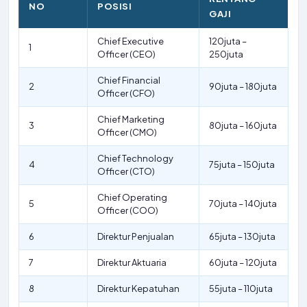
NO
POSISI
GAJI
Chief Executive
120juta –
1
Officer (CEO)
250juta
Chief Financial
2
90juta – 180juta
Officer (CFO)
Chief Marketing
3
80juta – 160juta
Officer (CMO)
Chief Technology
4
75juta – 150juta
Officer (CTO)
Chief Operating
5
70juta – 140juta
Officer (COO)
6
Direktur Penjualan
65juta – 130juta
7
Direktur Aktuaria
60juta – 120juta
8
Direktur Kepatuhan
55juta – 110juta