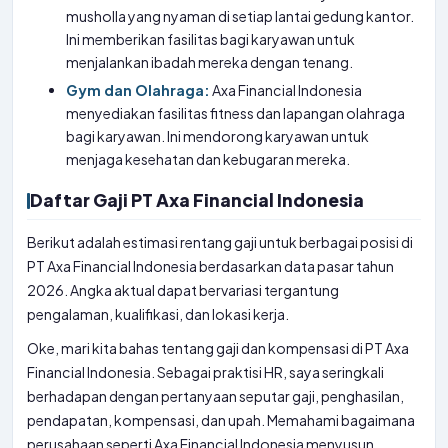
musholla yang nyaman di setiap lantai gedung kantor.
Ini memberikan fasilitas bagi karyawan untuk
menjalankan ibadah mereka dengan tenang.
Gym dan Olahraga:
Axa Financial Indonesia
menyediakan fasilitas fitness dan lapangan olahraga
bagi karyawan. Ini mendorong karyawan untuk
menjaga kesehatan dan kebugaran mereka.
Daftar Gaji PT Axa Financial Indonesia
Berikut adalah estimasi rentang gaji untuk berbagai posisi di
PT Axa Financial Indonesia berdasarkan data pasar tahun
2026. Angka aktual dapat bervariasi tergantung
pengalaman, kualifikasi, dan lokasi kerja.
Oke, mari kita bahas tentang gaji dan kompensasi di PT Axa
Financial Indonesia. Sebagai praktisi HR, saya seringkali
berhadapan dengan pertanyaan seputar gaji, penghasilan,
pendapatan, kompensasi, dan upah. Memahami bagaimana
perusahaan seperti Axa Financial Indonesia menyusun