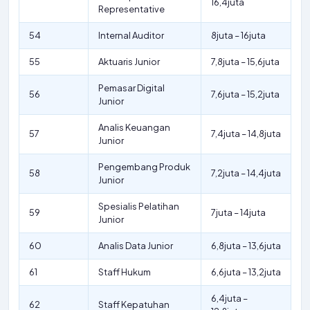
16,4juta
Representative
54
Internal Auditor
8juta – 16juta
55
Aktuaris Junior
7,8juta – 15,6juta
Pemasar Digital
56
7,6juta – 15,2juta
Junior
Analis Keuangan
57
7,4juta – 14,8juta
Junior
Pengembang Produk
58
7,2juta – 14,4juta
Junior
Spesialis Pelatihan
59
7juta – 14juta
Junior
60
Analis Data Junior
6,8juta – 13,6juta
61
Staff Hukum
6,6juta – 13,2juta
6,4juta –
62
Staff Kepatuhan