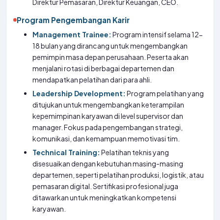
Direktur Pemasaran, Direktur Keuangan, CEO.
Program Pengembangan Karir
Management Trainee:
Program intensif selama 12-
18 bulan yang dirancang untuk mengembangkan
pemimpin masa depan perusahaan. Peserta akan
menjalani rotasi di berbagai departemen dan
mendapatkan pelatihan dari para ahli.
Leadership Development:
Program pelatihan yang
ditujukan untuk mengembangkan keterampilan
kepemimpinan karyawan di level supervisor dan
manager. Fokus pada pengembangan strategi,
komunikasi, dan kemampuan memotivasi tim.
Technical Training:
Pelatihan teknis yang
disesuaikan dengan kebutuhan masing-masing
departemen, seperti pelatihan produksi, logistik, atau
pemasaran digital. Sertifikasi profesional juga
ditawarkan untuk meningkatkan kompetensi
karyawan.