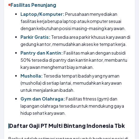
Fasilitas Penunjang
Laptop/Komputer:
Perusahaan menyediakan
fasilitas kerja berupa laptop atau komputer sesuai
dengan kebutuhan posisi masing-masing karyawan.
Parkir Gratis:
Tersedia area parkir khusus karyawan di
gedung kantor, memudahkan akses ke tempat kerja.
Pantry dan Kantin:
Fasilitas makan dengan subsidi
50% tersedia di pantry dan kantin kantor, membantu
karyawan menghemat biaya makan.
Musholla:
Tersedia tempat ibadah yang nyaman
(musholla) di setiap lantai, memudahkan karyawan
untuk menjalankan ibadah.
Gym dan Olahraga:
Fasilitas fitness (gym) dan
lapangan olahraga tersedia untuk mendukung gaya
hidup sehat karyawan.
Daftar Gaji PT Multi Bintang Indonesia Tbk
Berikut adalah estimasi rentang gaji untuk berbagai posisi di