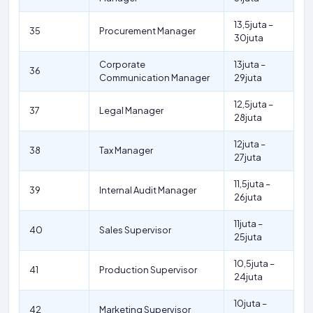
13,5juta –
35
Procurement Manager
30juta
Corporate
13juta –
36
Communication Manager
29juta
12,5juta –
37
Legal Manager
28juta
12juta –
38
Tax Manager
27juta
11,5juta –
39
Internal Audit Manager
26juta
11juta –
40
Sales Supervisor
25juta
10,5juta –
41
Production Supervisor
24juta
10juta –
42
Marketing Supervisor