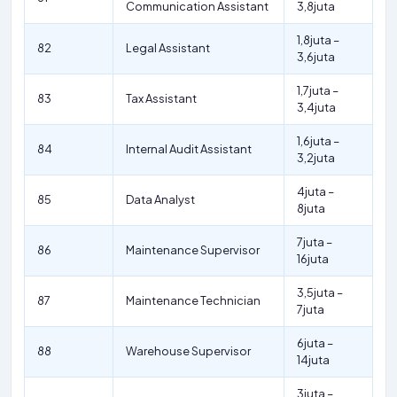
Communication Assistant
3,8juta
1,8juta –
82
Legal Assistant
3,6juta
1,7juta –
83
Tax Assistant
3,4juta
1,6juta –
84
Internal Audit Assistant
3,2juta
4juta –
85
Data Analyst
8juta
7juta –
86
Maintenance Supervisor
16juta
3,5juta –
87
Maintenance Technician
7juta
6juta –
88
Warehouse Supervisor
14juta
3juta –