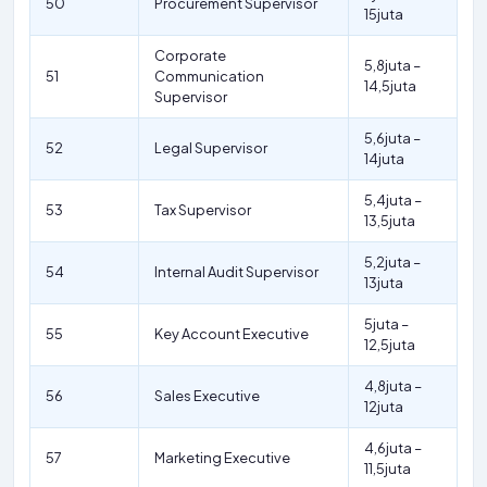
50
Procurement Supervisor
15juta
Corporate
5,8juta –
51
Communication
14,5juta
Supervisor
5,6juta –
52
Legal Supervisor
14juta
5,4juta –
53
Tax Supervisor
13,5juta
5,2juta –
54
Internal Audit Supervisor
13juta
5juta –
55
Key Account Executive
12,5juta
4,8juta –
56
Sales Executive
12juta
4,6juta –
57
Marketing Executive
11,5juta