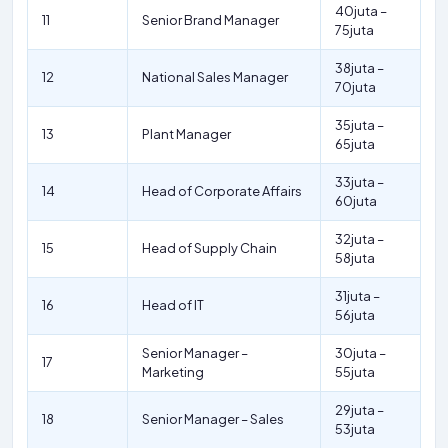
40juta –
11
Senior Brand Manager
75juta
38juta –
12
National Sales Manager
70juta
35juta –
13
Plant Manager
65juta
33juta –
14
Head of Corporate Affairs
60juta
32juta –
15
Head of Supply Chain
58juta
31juta –
16
Head of IT
56juta
Senior Manager –
30juta –
17
Marketing
55juta
29juta –
18
Senior Manager – Sales
53juta