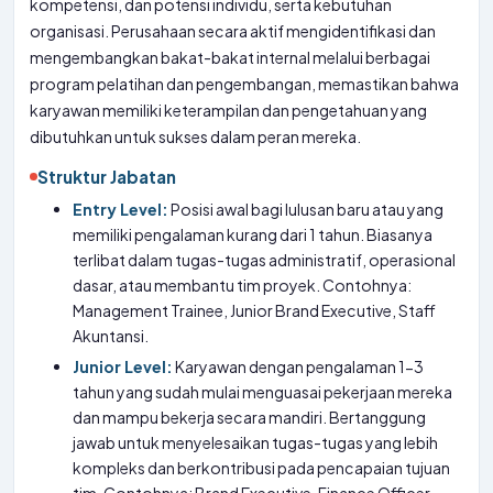
kompetensi, dan potensi individu, serta kebutuhan
organisasi. Perusahaan secara aktif mengidentifikasi dan
mengembangkan bakat-bakat internal melalui berbagai
program pelatihan dan pengembangan, memastikan bahwa
karyawan memiliki keterampilan dan pengetahuan yang
dibutuhkan untuk sukses dalam peran mereka.
Struktur Jabatan
Entry Level:
Posisi awal bagi lulusan baru atau yang
memiliki pengalaman kurang dari 1 tahun. Biasanya
terlibat dalam tugas-tugas administratif, operasional
dasar, atau membantu tim proyek. Contohnya:
Management Trainee, Junior Brand Executive, Staff
Akuntansi.
Junior Level:
Karyawan dengan pengalaman 1-3
tahun yang sudah mulai menguasai pekerjaan mereka
dan mampu bekerja secara mandiri. Bertanggung
jawab untuk menyelesaikan tugas-tugas yang lebih
kompleks dan berkontribusi pada pencapaian tujuan