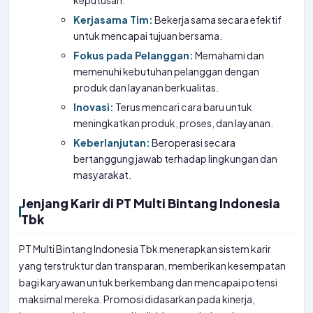
keputusan.
Kerjasama Tim:
Bekerja sama secara efektif
untuk mencapai tujuan bersama.
Fokus pada Pelanggan:
Memahami dan
memenuhi kebutuhan pelanggan dengan
produk dan layanan berkualitas.
Inovasi:
Terus mencari cara baru untuk
meningkatkan produk, proses, dan layanan.
Keberlanjutan:
Beroperasi secara
bertanggung jawab terhadap lingkungan dan
masyarakat.
Jenjang Karir di PT Multi Bintang Indonesia
Tbk
PT Multi Bintang Indonesia Tbk menerapkan sistem karir
yang terstruktur dan transparan, memberikan kesempatan
bagi karyawan untuk berkembang dan mencapai potensi
maksimal mereka. Promosi didasarkan pada kinerja,