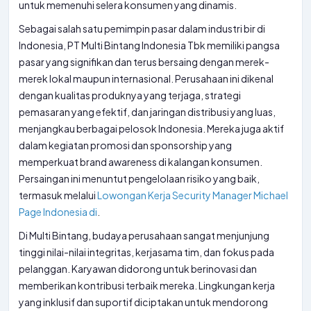
untuk memenuhi selera konsumen yang dinamis.
Sebagai salah satu pemimpin pasar dalam industri bir di
Indonesia, PT Multi Bintang Indonesia Tbk memiliki pangsa
pasar yang signifikan dan terus bersaing dengan merek-
merek lokal maupun internasional. Perusahaan ini dikenal
dengan kualitas produknya yang terjaga, strategi
pemasaran yang efektif, dan jaringan distribusi yang luas,
menjangkau berbagai pelosok Indonesia. Mereka juga aktif
dalam kegiatan promosi dan sponsorship yang
memperkuat brand awareness di kalangan konsumen.
Persaingan ini menuntut pengelolaan risiko yang baik,
termasuk melalui
Lowongan Kerja Security Manager Michael
Page Indonesia di
.
Di Multi Bintang, budaya perusahaan sangat menjunjung
tinggi nilai-nilai integritas, kerjasama tim, dan fokus pada
pelanggan. Karyawan didorong untuk berinovasi dan
memberikan kontribusi terbaik mereka. Lingkungan kerja
yang inklusif dan suportif diciptakan untuk mendorong