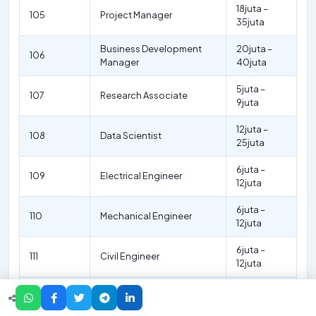
18juta –
105
Project Manager
35juta
Business Development
20juta –
106
Manager
40juta
5juta –
107
Research Associate
9juta
12juta –
108
Data Scientist
25juta
6juta –
109
Electrical Engineer
12juta
6juta –
110
Mechanical Engineer
12juta
6juta –
111
Civil Engineer
12juta
6juta –
112
Chemical Engineer
12juta