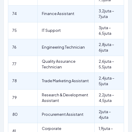
3,2juta –
74
Finance Assistant
7juta
3juta –
75
IT Support
6,5juta
2,8juta –
76
Engineering Technician
6juta
Quality Assurance
2,6juta –
77
Technician
5,5juta
2,4juta –
78
Trade Marketing Assistant
5juta
Research & Development
2,2juta –
79
Assistant
4,5juta
2juta –
80
Procurement Assistant
4juta
Corporate
1,9juta –
81