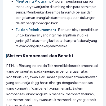
Mentoring Program:
Program pendampingan di
mana karyawan junior dibimbing oleh para pemimpin
senior. Memberikan kesempatan untuk belajar dari
pengalaman orang lain dan mendapatkan dukungan
dalam pengembangan karir.
Tuition Reimbursement:
Bantuan biaya pendidikan
untuk karyawan yang ingin melanjutkan studi ke
jenjang S2 atau mengikuti pelatihan profesional yang
relevan dengan pekerjaan mereka.
Sistem Kompensasi dan Benefit
PT Multi Bintang Indonesia Tbk memiliki filosofi kompensasi
yang berorientasi pada kinerja dan penghargaan atas
kontribusi karyawan. Perusahaan percaya bahwa karyawan
yang berkinerja tinggi harus dihargai dengan kompensasi
yang kompetitif dan benefit yang menarik. Sistem
kompensasi dirancang untuk menarik, mempertahankan,
dan memotivasi karyawan untuk memberikan yang terbaik
bagi perusahaan.