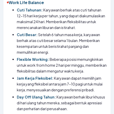
Work Life Balance
Cuti Tahunan:
Karyawan berhak atas cuti tahunan
12-15 hari kerja per tahun, yang dapat diakumulasikan
maksimal 24 hari. Memberikan fleksibilitas untuk
merencanakan liburan dan istirahat.
Cuti Besar:
Setelah 6 tahun masa kerja, karyawan
berhak atas cuti besar selama 1 bulan. Memberikan
kesempatan untuk beristirahat panjang dan
memulihkan energi.
Flexible Working:
Beberapa posisi memungkinkan
untuk work from home 2 hari per minggu, memberikan
fleksibilitas dalam mengatur waktu kerja.
Jam Kerja Fleksibel:
Karyawan dapat memilih jam
kerja yang fleksibel antara jam 7-10 pagi untuk mulai
kerja, menyesuaikan dengan preferensi pribadi.
Day Off Ulang Tahun:
Karyawan berhak libur khusus
di hari ulang tahun mereka, sebagai bentuk apresiasi
dan perhatian dari perusahaan.