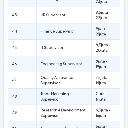
23juta
9,5juta –
43
HR Supervisor
22juta
9juta –
44
Finance Supervisor
21juta
8,5juta –
45
IT Supervisor
20juta
8juta –
46
Engineering Supervisor
19juta
Quality Assurance
7,5juta –
47
Supervisor
18juta
Trade Marketing
7juta –
48
Supervisor
17juta
Research & Development
6,5juta –
49
Supervisor
16juta
6juta –