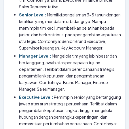
tim. Contohnya: Brand Executive, Finance Officer,
Sales Representative.
Senior Level:
Memiliki pengalaman 3-5 tahun dengan
keahlian yang mendalam di bidangnya. Mampu
memimpin tim kecil, memberikan pelatihan kepada
junior, dan berkontribusi pada pengambilan keputusan
strategis. Contohnya: Senior Brand Executive,
Supervisor Keuangan, Key Account Manager.
Manager Level:
Mengelola tim yang lebih besar dan
bertanggung jawab atas pencapaian tujuan
departemen. Terlibat dalam perencanaan strategis,
pengambilan keputusan, dan pengembangan
karyawan. Contohnya: Brand Manager, Finance
Manager, Sales Manager.
Executive Level:
Pemimpin senior yang bertanggung
jawab atas arah strategis perusahaan. Terlibat dalam
pengambilan keputusan tingkat tinggi, mengelola
hubungan dengan pemangku kepentingan, dan
memastikan pertumbuhan perusahaan. Contohnya: