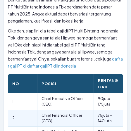
PT Multi Bintang Indonesia Tbk berdasarkan data pasar
tahun 2025. Angka aktual dapat bervariasi tergantung
pengalaman, kualifikasi, dan lokasi kerja.
Oke deh, siap! Ini dia tabel gaji di PT Multi Bintang Indonesia
Tbk. dengan gaya santai ala Hipwee, semoga bermanfaat
ya! Oke deh, siap! Ini dia tabel gaji di PT Multi Bintang
Indonesia Tbk. dengan gaya santai ala Hipwee, semoga
bermanfaat ya! Oh ya, sekalian buat referensi, cek juga
dafta
r gaji PT di
daftar gaji PT di Indonesia
RENTANG
NO
POSISI
GAJI
Chief Executive Officer
90juta –
1
(CEO)
175juta
Chief Financial Officer
75juta –
2
(CFO)
140juta