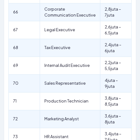
Corporate
2,8juta –
66
Communication Executive
7juta
2,6juta –
67
Legal Executive
6,5juta
2,4juta –
68
Tax Executive
6juta
2,2juta –
69
Internal Audit Executive
5,5juta
4juta –
70
Sales Representative
9juta
3,8juta –
71
Production Technician
8,5juta
3,6juta –
72
Marketing Analyst
8juta
3,4juta –
73
HR Assistant
7,5juta