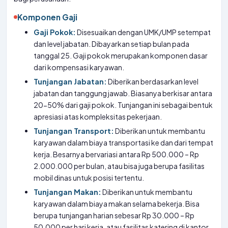
Komponen Gaji
Gaji Pokok:
Disesuaikan dengan UMK/UMP setempat
dan level jabatan. Dibayarkan setiap bulan pada
tanggal 25. Gaji pokok merupakan komponen dasar
dari kompensasi karyawan.
Tunjangan Jabatan:
Diberikan berdasarkan level
jabatan dan tanggung jawab. Biasanya berkisar antara
20-50% dari gaji pokok. Tunjangan ini sebagai bentuk
apresiasi atas kompleksitas pekerjaan.
Tunjangan Transport:
Diberikan untuk membantu
karyawan dalam biaya transportasi ke dan dari tempat
kerja. Besarnya bervariasi antara Rp 500.000 – Rp
2.000.000 per bulan, atau bisa juga berupa fasilitas
mobil dinas untuk posisi tertentu.
Tunjangan Makan:
Diberikan untuk membantu
karyawan dalam biaya makan selama bekerja. Bisa
berupa tunjangan harian sebesar Rp 30.000 – Rp
50.000 per hari kerja, atau fasilitas katering di kantor.