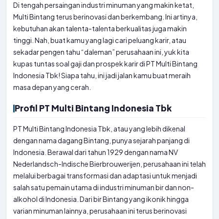
Di tengah persaingan industri minuman yang makin ketat,
Multi Bintang terus berinovasi dan berkembang. Ini artinya,
kebutuhan akan talenta-talenta berkualitas juga makin
tinggi. Nah, buat kamu yang lagi cari peluang karir, atau
sekadar pengen tahu “daleman” perusahaan ini, yuk kita
kupas tuntas soal gaji dan prospek karir di PT Multi Bintang
Indonesia Tbk! Siapa tahu, ini jadi jalan kamu buat meraih
masa depan yang cerah.
Profil PT Multi Bintang Indonesia Tbk
PT Multi Bintang Indonesia Tbk, atau yang lebih dikenal
dengan nama dagang Bintang, punya sejarah panjang di
Indonesia. Berawal dari tahun 1929 dengan nama NV
Nederlandsch-Indische Bierbrouwerijen, perusahaan ini telah
melalui berbagai transformasi dan adaptasi untuk menjadi
salah satu pemain utama di industri minuman bir dan non-
alkohol di Indonesia. Dari bir Bintang yang ikonik hingga
varian minuman lainnya, perusahaan ini terus berinovasi