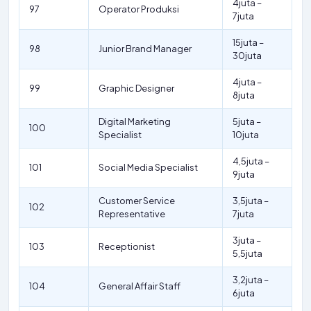
4juta –
97
Operator Produksi
7juta
15juta –
98
Junior Brand Manager
30juta
4juta –
99
Graphic Designer
8juta
Digital Marketing
5juta –
100
Specialist
10juta
4,5juta –
101
Social Media Specialist
9juta
Customer Service
3,5juta –
102
Representative
7juta
3juta –
103
Receptionist
5,5juta
3,2juta –
104
General Affair Staff
6juta