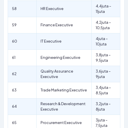
4,4juta –
58
HR Executive
11juta
4,2juta –
59
Finance Executive
10,5juta
4juta –
60
IT Executive
10juta
3,8juta –
61
Engineering Executive
9,5juta
Quality Assurance
3,6juta –
62
Executive
9juta
3,4juta –
63
Trade Marketing Executive
8,5juta
Research & Development
3,2juta –
64
Executive
8juta
3juta –
65
Procurement Executive
7,5juta