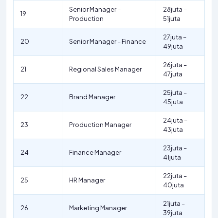
Senior Manager –
28juta –
19
Production
51juta
27juta –
20
Senior Manager – Finance
49juta
26juta –
21
Regional Sales Manager
47juta
25juta –
22
Brand Manager
45juta
24juta –
23
Production Manager
43juta
23juta –
24
Finance Manager
41juta
22juta –
25
HR Manager
40juta
21juta –
26
Marketing Manager
39juta