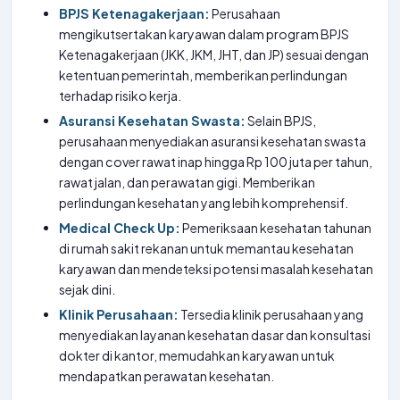
BPJS Ketenagakerjaan:
Perusahaan
mengikutsertakan karyawan dalam program BPJS
Ketenagakerjaan (JKK, JKM, JHT, dan JP) sesuai dengan
ketentuan pemerintah, memberikan perlindungan
terhadap risiko kerja.
Asuransi Kesehatan Swasta:
Selain BPJS,
perusahaan menyediakan asuransi kesehatan swasta
dengan cover rawat inap hingga Rp 100 juta per tahun,
rawat jalan, dan perawatan gigi. Memberikan
perlindungan kesehatan yang lebih komprehensif.
Medical Check Up:
Pemeriksaan kesehatan tahunan
di rumah sakit rekanan untuk memantau kesehatan
karyawan dan mendeteksi potensi masalah kesehatan
sejak dini.
Klinik Perusahaan:
Tersedia klinik perusahaan yang
menyediakan layanan kesehatan dasar dan konsultasi
dokter di kantor, memudahkan karyawan untuk
mendapatkan perawatan kesehatan.