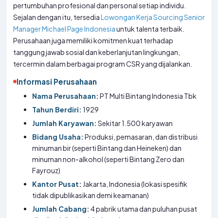
pertumbuhan profesional dan personal setiap individu.
Sejalan dengan itu, tersedia
Lowongan Kerja Sourcing Senior
Manager Michael Page Indonesia
untuk talenta terbaik.
Perusahaan juga memiliki komitmen kuat terhadap
tanggung jawab sosial dan keberlanjutan lingkungan,
tercermin dalam berbagai program CSR yang dijalankan.
Informasi Perusahaan
Nama Perusahaan:
PT Multi Bintang Indonesia Tbk
Tahun Berdiri:
1929
Jumlah Karyawan:
Sekitar 1.500 karyawan
Bidang Usaha:
Produksi, pemasaran, dan distribusi
minuman bir (seperti Bintang dan Heineken) dan
minuman non-alkohol (seperti Bintang Zero dan
Fayrouz)
Kantor Pusat:
Jakarta, Indonesia (lokasi spesifik
tidak dipublikasikan demi keamanan)
Jumlah Cabang:
4 pabrik utama dan puluhan pusat