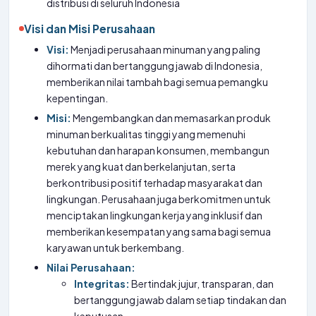
distribusi di seluruh Indonesia
Visi dan Misi Perusahaan
Visi:
Menjadi perusahaan minuman yang paling
dihormati dan bertanggung jawab di Indonesia,
memberikan nilai tambah bagi semua pemangku
kepentingan.
Misi:
Mengembangkan dan memasarkan produk
minuman berkualitas tinggi yang memenuhi
kebutuhan dan harapan konsumen, membangun
merek yang kuat dan berkelanjutan, serta
berkontribusi positif terhadap masyarakat dan
lingkungan. Perusahaan juga berkomitmen untuk
menciptakan lingkungan kerja yang inklusif dan
memberikan kesempatan yang sama bagi semua
karyawan untuk berkembang.
Nilai Perusahaan:
Integritas:
Bertindak jujur, transparan, dan
bertanggung jawab dalam setiap tindakan dan