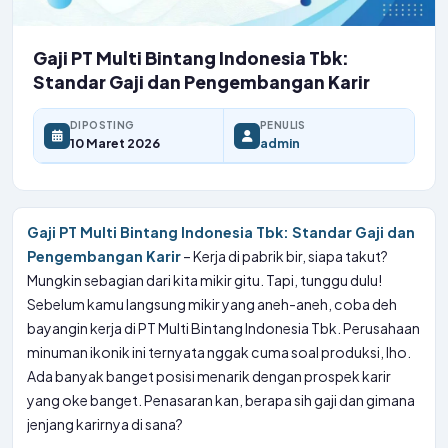
Gaji PT Multi Bintang Indonesia Tbk:
Standar Gaji dan Pengembangan Karir
DIPOSTING
PENULIS
10 Maret 2026
admin
Gaji PT Multi Bintang Indonesia Tbk: Standar Gaji dan
Pengembangan Karir
– Kerja di pabrik bir, siapa takut?
Mungkin sebagian dari kita mikir gitu. Tapi, tunggu dulu!
Sebelum kamu langsung mikir yang aneh-aneh, coba deh
bayangin kerja di PT Multi Bintang Indonesia Tbk. Perusahaan
minuman ikonik ini ternyata nggak cuma soal produksi, lho.
Ada banyak banget posisi menarik dengan prospek karir
yang oke banget. Penasaran kan, berapa sih gaji dan gimana
jenjang karirnya di sana?