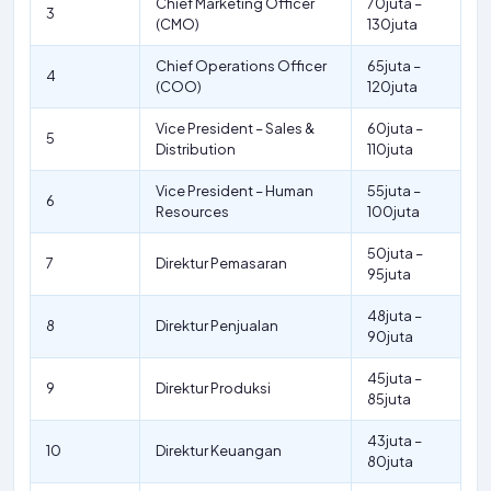
Chief Marketing Officer
70juta –
3
(CMO)
130juta
Chief Operations Officer
65juta –
4
(COO)
120juta
Vice President – Sales &
60juta –
5
Distribution
110juta
Vice President – Human
55juta –
6
Resources
100juta
50juta –
7
Direktur Pemasaran
95juta
48juta –
8
Direktur Penjualan
90juta
45juta –
9
Direktur Produksi
85juta
43juta –
10
Direktur Keuangan
80juta