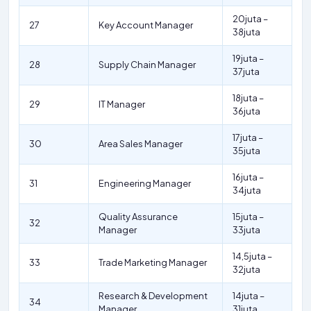
20juta –
27
Key Account Manager
38juta
19juta –
28
Supply Chain Manager
37juta
18juta –
29
IT Manager
36juta
17juta –
30
Area Sales Manager
35juta
16juta –
31
Engineering Manager
34juta
Quality Assurance
15juta –
32
Manager
33juta
14,5juta –
33
Trade Marketing Manager
32juta
Research & Development
14juta –
34
Manager
31juta