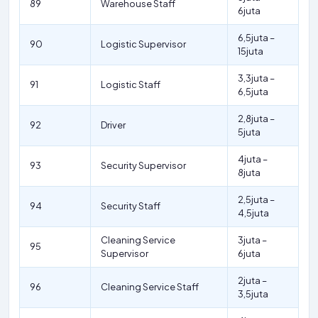
89
Warehouse Staff
6juta
6,5juta –
90
Logistic Supervisor
15juta
3,3juta –
91
Logistic Staff
6,5juta
2,8juta –
92
Driver
5juta
4juta –
93
Security Supervisor
8juta
2,5juta –
94
Security Staff
4,5juta
Cleaning Service
3juta –
95
Supervisor
6juta
2juta –
96
Cleaning Service Staff
3,5juta