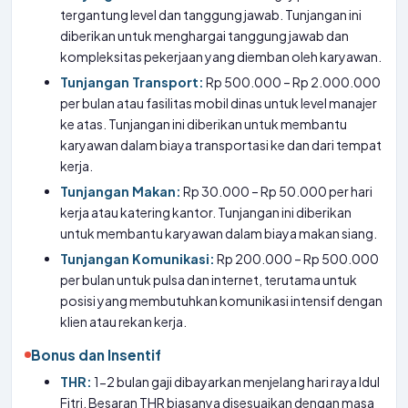
tergantung level dan tanggung jawab. Tunjangan ini
diberikan untuk menghargai tanggung jawab dan
kompleksitas pekerjaan yang diemban oleh karyawan.
Tunjangan Transport:
Rp 500.000 – Rp 2.000.000
per bulan atau fasilitas mobil dinas untuk level manajer
ke atas. Tunjangan ini diberikan untuk membantu
karyawan dalam biaya transportasi ke dan dari tempat
kerja.
Tunjangan Makan:
Rp 30.000 – Rp 50.000 per hari
kerja atau katering kantor. Tunjangan ini diberikan
untuk membantu karyawan dalam biaya makan siang.
Tunjangan Komunikasi:
Rp 200.000 – Rp 500.000
per bulan untuk pulsa dan internet, terutama untuk
posisi yang membutuhkan komunikasi intensif dengan
klien atau rekan kerja.
Bonus dan Insentif
THR:
1-2 bulan gaji dibayarkan menjelang hari raya Idul
Fitri. Besaran THR biasanya disesuaikan dengan masa