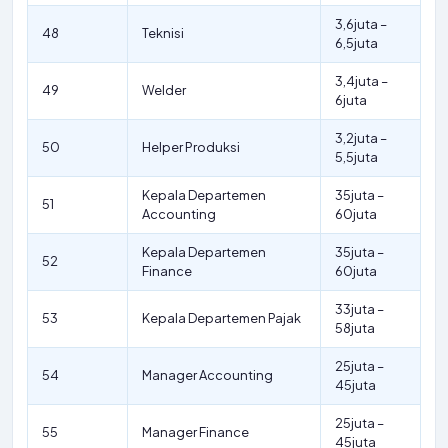
3,6juta –
48
Teknisi
6,5juta
3,4juta –
49
Welder
6juta
3,2juta –
50
Helper Produksi
5,5juta
Kepala Departemen
35juta –
51
Accounting
60juta
Kepala Departemen
35juta –
52
Finance
60juta
33juta –
53
Kepala Departemen Pajak
58juta
25juta –
54
Manager Accounting
45juta
25juta –
55
Manager Finance
45juta