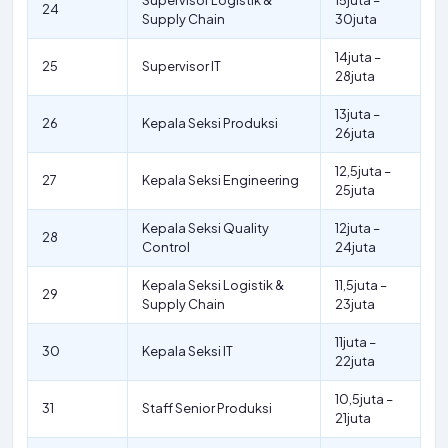
Supervisor Logistik &
15juta –
24
Supply Chain
30juta
14juta –
25
Supervisor IT
28juta
13juta –
26
Kepala Seksi Produksi
26juta
12,5juta –
27
Kepala Seksi Engineering
25juta
Kepala Seksi Quality
12juta –
28
Control
24juta
Kepala Seksi Logistik &
11,5juta –
29
Supply Chain
23juta
11juta –
30
Kepala Seksi IT
22juta
10,5juta –
31
Staff Senior Produksi
21juta