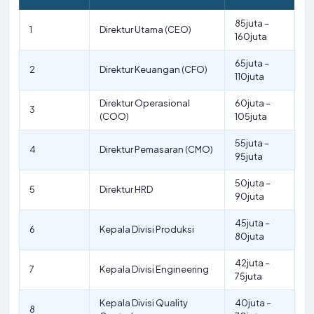
85juta –
1
Direktur Utama (CEO)
160juta
65juta –
2
Direktur Keuangan (CFO)
110juta
Direktur Operasional
60juta –
3
(COO)
105juta
55juta –
4
Direktur Pemasaran (CMO)
95juta
50juta –
5
Direktur HRD
90juta
45juta –
6
Kepala Divisi Produksi
80juta
42juta –
7
Kepala Divisi Engineering
75juta
Kepala Divisi Quality
40juta –
8