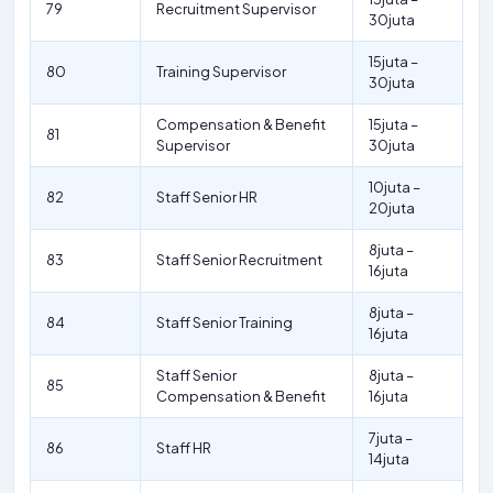
79
Recruitment Supervisor
30juta
15juta –
80
Training Supervisor
30juta
Compensation & Benefit
15juta –
81
Supervisor
30juta
10juta –
82
Staff Senior HR
20juta
8juta –
83
Staff Senior Recruitment
16juta
8juta –
84
Staff Senior Training
16juta
Staff Senior
8juta –
85
Compensation & Benefit
16juta
7juta –
86
Staff HR
14juta