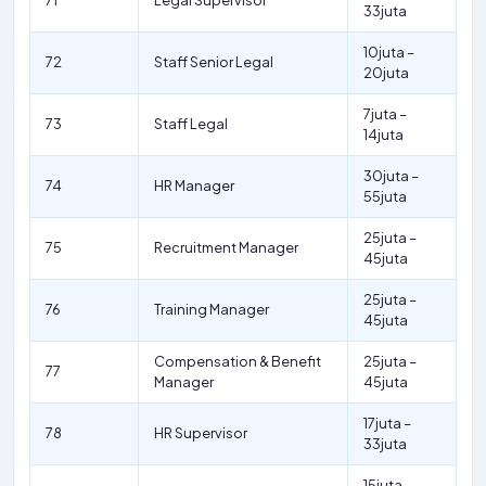
71
Legal Supervisor
33juta
10juta –
72
Staff Senior Legal
20juta
7juta –
73
Staff Legal
14juta
30juta –
74
HR Manager
55juta
25juta –
75
Recruitment Manager
45juta
25juta –
76
Training Manager
45juta
Compensation & Benefit
25juta –
77
Manager
45juta
17juta –
78
HR Supervisor
33juta
15juta –