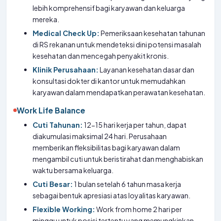
lebih komprehensif bagi karyawan dan keluarga
mereka.
Medical Check Up:
Pemeriksaan kesehatan tahunan
di RS rekanan untuk mendeteksi dini potensi masalah
kesehatan dan mencegah penyakit kronis.
Klinik Perusahaan:
Layanan kesehatan dasar dan
konsultasi dokter di kantor untuk memudahkan
karyawan dalam mendapatkan perawatan kesehatan.
Work Life Balance
Cuti Tahunan:
12-15 hari kerja per tahun, dapat
diakumulasi maksimal 24 hari. Perusahaan
memberikan fleksibilitas bagi karyawan dalam
mengambil cuti untuk beristirahat dan menghabiskan
waktu bersama keluarga.
Cuti Besar:
1 bulan setelah 6 tahun masa kerja
sebagai bentuk apresiasi atas loyalitas karyawan.
Flexible Working:
Work from home 2 hari per
minggu untuk posisi tertentu yang memungkinkan