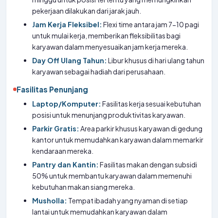
pekerjaan dilakukan dari jarak jauh.
Jam Kerja Fleksibel:
Flexi time antara jam 7-10 pagi
untuk mulai kerja, memberikan fleksibilitas bagi
karyawan dalam menyesuaikan jam kerja mereka.
Day Off Ulang Tahun:
Libur khusus di hari ulang tahun
karyawan sebagai hadiah dari perusahaan.
Fasilitas Penunjang
Laptop/Komputer:
Fasilitas kerja sesuai kebutuhan
posisi untuk menunjang produktivitas karyawan.
Parkir Gratis:
Area parkir khusus karyawan di gedung
kantor untuk memudahkan karyawan dalam memarkir
kendaraan mereka.
Pantry dan Kantin:
Fasilitas makan dengan subsidi
50% untuk membantu karyawan dalam memenuhi
kebutuhan makan siang mereka.
Musholla:
Tempat ibadah yang nyaman di setiap
lantai untuk memudahkan karyawan dalam