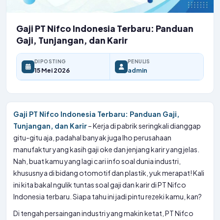
Gaji PT Nifco Indonesia Terbaru: Panduan
Gaji, Tunjangan, dan Karir
DIPOSTING
PENULIS
15 Mei 2026
admin
Gaji PT Nifco Indonesia Terbaru: Panduan Gaji,
Tunjangan, dan Karir
– Kerja di pabrik seringkali dianggap
gitu-gitu aja, padahal banyak juga lho perusahaan
manufaktur yang kasih gaji oke dan jenjang karir yang jelas.
Nah, buat kamu yang lagi cari info soal dunia industri,
khususnya di bidang otomotif dan plastik, yuk merapat! Kali
ini kita bakal ngulik tuntas soal gaji dan karir di PT Nifco
Indonesia terbaru. Siapa tahu ini jadi pintu rezeki kamu, kan?
Di tengah persaingan industri yang makin ketat, PT Nifco