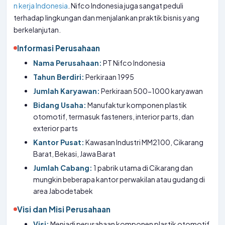
n kerja Indonesia
. Nifco Indonesia juga sangat peduli
terhadap lingkungan dan menjalankan praktik bisnis yang
berkelanjutan.
Informasi Perusahaan
Nama Perusahaan:
PT Nifco Indonesia
Tahun Berdiri:
Perkiraan 1995
Jumlah Karyawan:
Perkiraan 500-1000 karyawan
Bidang Usaha:
Manufaktur komponen plastik
otomotif, termasuk fasteners, interior parts, dan
exterior parts
Kantor Pusat:
Kawasan Industri MM2100, Cikarang
Barat, Bekasi, Jawa Barat
Jumlah Cabang:
1 pabrik utama di Cikarang dan
mungkin beberapa kantor perwakilan atau gudang di
area Jabodetabek
Visi dan Misi Perusahaan
Visi:
Menjadi perusahaan komponen plastik otomotif