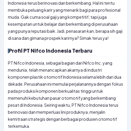
Indonesia terus berinovasi dan berkembang. Hal ini tentu
membuka peluang karir yang menarik bagi para profesional
muda. Gak cuma soal gaji yang kompetitif, tapi juga
kesempatan untuk belajar dan berkembang di perusahaan
yang punya reputasi baik. Jadi, penasaran kan, berapa sih gaji
di sana dan gimana prospek karirnya? Simak terus ya!
Profil PT Nifco Indonesia Terbaru
PT Nifco Indonesia, sebagai bagian dari Nifco Inc. yang
mendunia, telah menancapkan akarnya di industri
komponen plastik otomotif Indonesia selama lebih dari dua
dekade. Perusahaan ini memulai perjalanannya dengan fokus
pada produksi komponen berkualitas tinggi untuk
memenuhi kebutuhan pasar otomotif yang berkembang
pesat di Indonesia. Seiring waktu, PT Nifco Indonesia terus
berinovasi dan memperluas lini produknya, menjalin
kemitraan strategis dengan berbagai produsen otomotif
terkemuka.