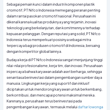
Sebagai pemain kunci dalam industri komponen plastik
otomotif, PT Nifco Indonesia memegang peranan penting
dalam rantai pasokan otomotif nasional. Perusahaan ini
dikenal karena kualitas produknya yang terjamin, inovasi
teknologi yang berkelanjutan, dan komitmennya terhadap
kepuasan pelanggan. Dengan reputasi yang solid, PT Nifco
Indonesia terus memperkuat posisinya sebagai mitra
terpercaya bagi produsen otomotif di Indonesia, bersaing
dengan kompetitor global lainnya.
Budaya kerja di PT Nifco Indonesia sangat menjunjung tinggi
nilai-nilai profesionalisme, kerja tim, dan inovasi. Perusahaan
ini percaya bahwa karyawan adalah aset berharga, sehingga
senantiasa berinvestasi dalam pengembangan sumber daya
manusia. Lingkungan kerja yang suportif dan inklusif
diciptakan untuk mendorong karyawan untuk berkembang,
berkontribusi, dan mencapai potensi maksimal mereka.
Karenanya, perusahaan terus berinvestasi pada
pengembangan karyawan, termasuk melalui
daftar lowonga