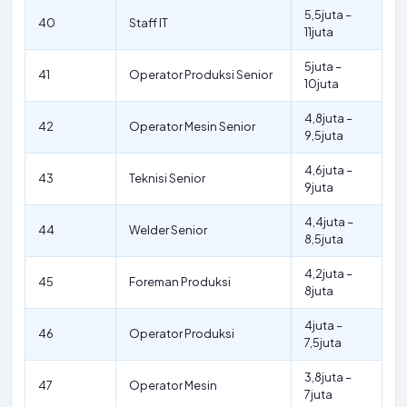
5,5juta –
40
Staff IT
11juta
5juta –
41
Operator Produksi Senior
10juta
4,8juta –
42
Operator Mesin Senior
9,5juta
4,6juta –
43
Teknisi Senior
9juta
4,4juta –
44
Welder Senior
8,5juta
4,2juta –
45
Foreman Produksi
8juta
4juta –
46
Operator Produksi
7,5juta
3,8juta –
47
Operator Mesin
7juta