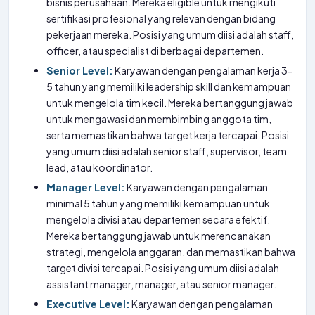
bisnis perusahaan. Mereka eligible untuk mengikuti
sertifikasi profesional yang relevan dengan bidang
pekerjaan mereka. Posisi yang umum diisi adalah staff,
officer, atau specialist di berbagai departemen.
Senior Level:
Karyawan dengan pengalaman kerja 3-
5 tahun yang memiliki leadership skill dan kemampuan
untuk mengelola tim kecil. Mereka bertanggung jawab
untuk mengawasi dan membimbing anggota tim,
serta memastikan bahwa target kerja tercapai. Posisi
yang umum diisi adalah senior staff, supervisor, team
lead, atau koordinator.
Manager Level:
Karyawan dengan pengalaman
minimal 5 tahun yang memiliki kemampuan untuk
mengelola divisi atau departemen secara efektif.
Mereka bertanggung jawab untuk merencanakan
strategi, mengelola anggaran, dan memastikan bahwa
target divisi tercapai. Posisi yang umum diisi adalah
assistant manager, manager, atau senior manager.
Executive Level:
Karyawan dengan pengalaman