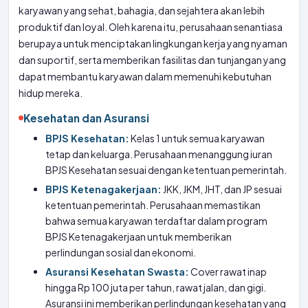
karyawan yang sehat, bahagia, dan sejahtera akan lebih
produktif dan loyal. Oleh karena itu, perusahaan senantiasa
berupaya untuk menciptakan lingkungan kerja yang nyaman
dan suportif, serta memberikan fasilitas dan tunjangan yang
dapat membantu karyawan dalam memenuhi kebutuhan
hidup mereka.
Kesehatan dan Asuransi
BPJS Kesehatan:
Kelas 1 untuk semua karyawan
tetap dan keluarga. Perusahaan menanggung iuran
BPJS Kesehatan sesuai dengan ketentuan pemerintah.
BPJS Ketenagakerjaan:
JKK, JKM, JHT, dan JP sesuai
ketentuan pemerintah. Perusahaan memastikan
bahwa semua karyawan terdaftar dalam program
BPJS Ketenagakerjaan untuk memberikan
perlindungan sosial dan ekonomi.
Asuransi Kesehatan Swasta:
Cover rawat inap
hingga Rp 100 juta per tahun, rawat jalan, dan gigi.
Asuransi ini memberikan perlindungan kesehatan yang