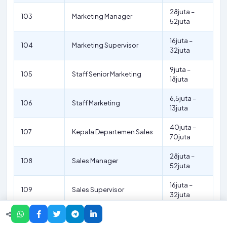
28juta –
103
Marketing Manager
52juta
16juta –
104
Marketing Supervisor
32juta
9juta –
105
Staff Senior Marketing
18juta
6,5juta –
106
Staff Marketing
13juta
40juta –
107
Kepala Departemen Sales
70juta
28juta –
108
Sales Manager
52juta
16juta –
109
Sales Supervisor
32juta
9juta –
110
Staff Senior Sales
18juta