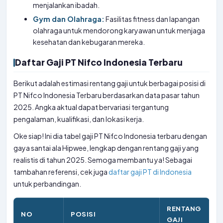
menjalankan ibadah.
Gym dan Olahraga:
Fasilitas fitness dan lapangan
olahraga untuk mendorong karyawan untuk menjaga
kesehatan dan kebugaran mereka.
Daftar Gaji PT Nifco Indonesia Terbaru
Berikut adalah estimasi rentang gaji untuk berbagai posisi di
PT Nifco Indonesia Terbaru berdasarkan data pasar tahun
2025. Angka aktual dapat bervariasi tergantung
pengalaman, kualifikasi, dan lokasi kerja.
Oke siap! Ini dia tabel gaji PT Nifco Indonesia terbaru dengan
gaya santai ala Hipwee, lengkap dengan rentang gaji yang
realistis di tahun 2025. Semoga membantu ya! Sebagai
tambahan referensi, cek juga
daftar gaji PT di Indonesia
untuk perbandingan.
RENTANG
NO
POSISI
GAJI