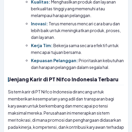
Kualitas:
Menghasilkan produk dan layanan
berkualitas tinggi yang memenuhi atau
melampaui harapan pelanggan.
Inovasi:
Terus menerus mencari cara baru dan
lebih baik untuk meningkatkan produk, proses,
dan layanan.
Kerja Tim:
Bekerja sama secara efektif untuk
mencapai tujuan bersama.
Kepuasan Pelanggan:
Prioritaskan kebutuhan
dan harapan pelanggan dalam segala hal.
Jenjang Karir di PT Nifco Indonesia Terbaru
Sistem karir di PT Nifco Indonesia dirancang untuk
memberikan kesempatan yang adil dan transparan bagi
karyawan untuk berkembang dan mencapai potensi
maksimal mereka. Perusahaan ini menerapkan sistem
meritokrasi, di mana promosi dan penghargaan didasarkan
pada kinerja, kompetensi, dan kontribusi karyawan terhadap