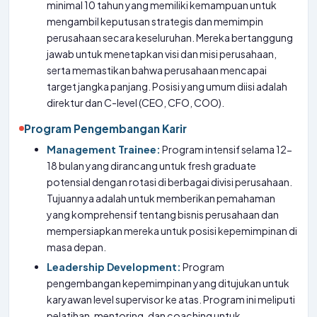
minimal 10 tahun yang memiliki kemampuan untuk
mengambil keputusan strategis dan memimpin
perusahaan secara keseluruhan. Mereka bertanggung
jawab untuk menetapkan visi dan misi perusahaan,
serta memastikan bahwa perusahaan mencapai
target jangka panjang. Posisi yang umum diisi adalah
direktur dan C-level (CEO, CFO, COO).
Program Pengembangan Karir
Management Trainee:
Program intensif selama 12-
18 bulan yang dirancang untuk fresh graduate
potensial dengan rotasi di berbagai divisi perusahaan.
Tujuannya adalah untuk memberikan pemahaman
yang komprehensif tentang bisnis perusahaan dan
mempersiapkan mereka untuk posisi kepemimpinan di
masa depan.
Leadership Development:
Program
pengembangan kepemimpinan yang ditujukan untuk
karyawan level supervisor ke atas. Program ini meliputi
pelatihan, mentoring, dan coaching untuk