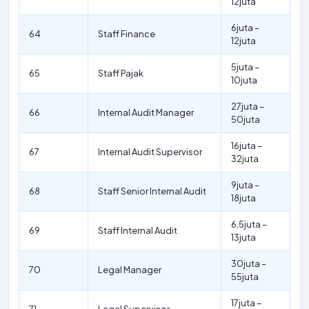
12juta
6juta –
64
Staff Finance
12juta
5juta –
65
Staff Pajak
10juta
27juta –
66
Internal Audit Manager
50juta
16juta –
67
Internal Audit Supervisor
32juta
9juta –
68
Staff Senior Internal Audit
18juta
6,5juta –
69
Staff Internal Audit
13juta
30juta –
70
Legal Manager
55juta
17juta –