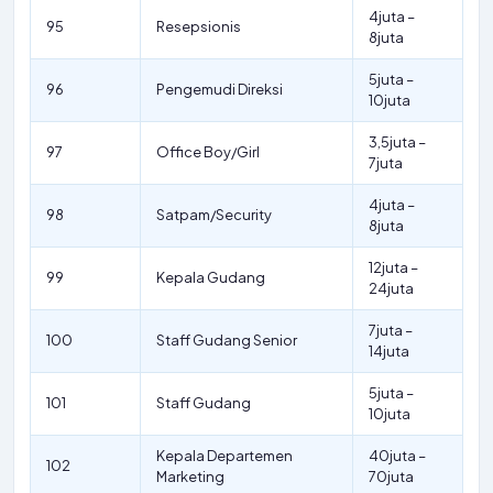
4juta –
95
Resepsionis
8juta
5juta –
96
Pengemudi Direksi
10juta
3,5juta –
97
Office Boy/Girl
7juta
4juta –
98
Satpam/Security
8juta
12juta –
99
Kepala Gudang
24juta
7juta –
100
Staff Gudang Senior
14juta
5juta –
101
Staff Gudang
10juta
Kepala Departemen
40juta –
102
Marketing
70juta