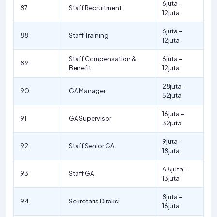
6juta –
87
Staff Recruitment
12juta
6juta –
88
Staff Training
12juta
Staff Compensation &
6juta –
89
Benefit
12juta
28juta –
90
GA Manager
52juta
16juta –
91
GA Supervisor
32juta
9juta –
92
Staff Senior GA
18juta
6,5juta –
93
Staff GA
13juta
8juta –
94
Sekretaris Direksi
16juta