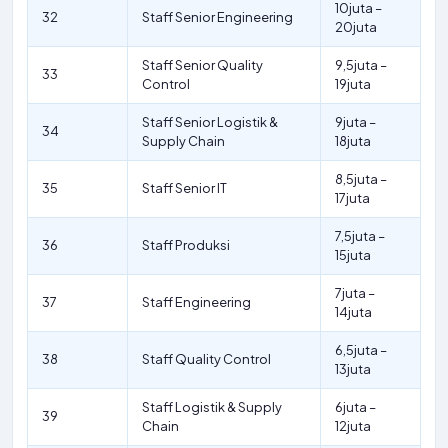
10juta –
32
Staff Senior Engineering
20juta
Staff Senior Quality
9,5juta –
33
Control
19juta
Staff Senior Logistik &
9juta –
34
Supply Chain
18juta
8,5juta –
35
Staff Senior IT
17juta
7,5juta –
36
Staff Produksi
15juta
7juta –
37
Staff Engineering
14juta
6,5juta –
38
Staff Quality Control
13juta
Staff Logistik & Supply
6juta –
39
Chain
12juta