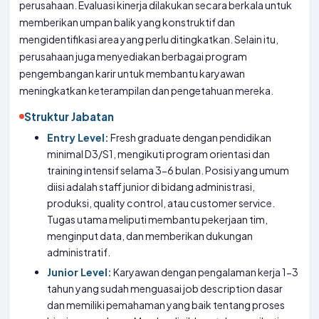
perusahaan. Evaluasi kinerja dilakukan secara berkala untuk
memberikan umpan balik yang konstruktif dan
mengidentifikasi area yang perlu ditingkatkan. Selain itu,
perusahaan juga menyediakan berbagai program
pengembangan karir untuk membantu karyawan
meningkatkan keterampilan dan pengetahuan mereka.
Struktur Jabatan
Entry Level:
Fresh graduate dengan pendidikan
minimal D3/S1, mengikuti program orientasi dan
training intensif selama 3-6 bulan. Posisi yang umum
diisi adalah staff junior di bidang administrasi,
produksi, quality control, atau customer service.
Tugas utama meliputi membantu pekerjaan tim,
menginput data, dan memberikan dukungan
administratif.
Junior Level:
Karyawan dengan pengalaman kerja 1-3
tahun yang sudah menguasai job description dasar
dan memiliki pemahaman yang baik tentang proses