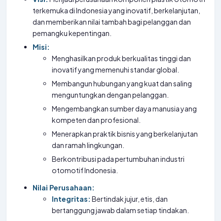
terkemuka di Indonesia yang inovatif, berkelanjutan,
dan memberikan nilai tambah bagi pelanggan dan
pemangku kepentingan.
Misi:
Menghasilkan produk berkualitas tinggi dan
inovatif yang memenuhi standar global.
Membangun hubungan yang kuat dan saling
menguntungkan dengan pelanggan.
Mengembangkan sumber daya manusia yang
kompeten dan profesional.
Menerapkan praktik bisnis yang berkelanjutan
dan ramah lingkungan.
Berkontribusi pada pertumbuhan industri
otomotif Indonesia.
Nilai Perusahaan:
Integritas:
Bertindak jujur, etis, dan
bertanggung jawab dalam setiap tindakan.