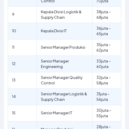
Control
70juta
Kepala Divisi Logistik &
38juta –
9
Supply Chain
68juta
36juta –
10
Kepala Divisi IT
65juta
35juta –
11
Senior Manager Produksi
62juta
Senior Manager
33juta –
12
Engineering
60juta
Senior Manager Quality
32juta –
13
Control
58juta
Senior Manager Logistik &
31juta –
14
Supply Chain
56juta
30juta –
15
Senior Manager IT
55juta
28juta –