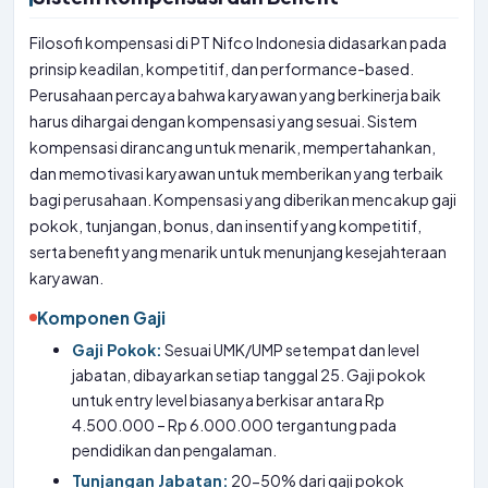
Filosofi kompensasi di PT Nifco Indonesia didasarkan pada
prinsip keadilan, kompetitif, dan performance-based.
Perusahaan percaya bahwa karyawan yang berkinerja baik
harus dihargai dengan kompensasi yang sesuai. Sistem
kompensasi dirancang untuk menarik, mempertahankan,
dan memotivasi karyawan untuk memberikan yang terbaik
bagi perusahaan. Kompensasi yang diberikan mencakup gaji
pokok, tunjangan, bonus, dan insentif yang kompetitif,
serta benefit yang menarik untuk menunjang kesejahteraan
karyawan.
Komponen Gaji
Gaji Pokok:
Sesuai UMK/UMP setempat dan level
jabatan, dibayarkan setiap tanggal 25. Gaji pokok
untuk entry level biasanya berkisar antara Rp
4.500.000 – Rp 6.000.000 tergantung pada
pendidikan dan pengalaman.
Tunjangan Jabatan:
20-50% dari gaji pokok