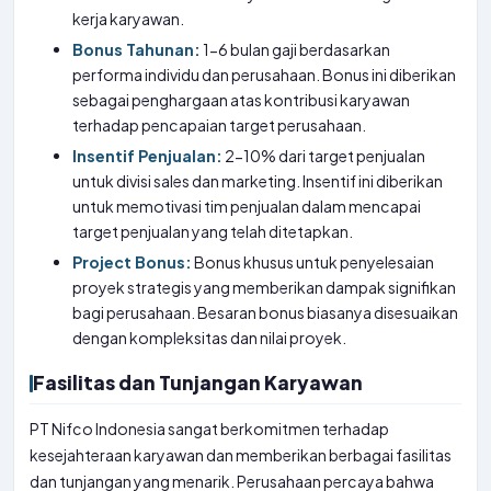
kerja karyawan.
Bonus Tahunan:
1-6 bulan gaji berdasarkan
performa individu dan perusahaan. Bonus ini diberikan
sebagai penghargaan atas kontribusi karyawan
terhadap pencapaian target perusahaan.
Insentif Penjualan:
2-10% dari target penjualan
untuk divisi sales dan marketing. Insentif ini diberikan
untuk memotivasi tim penjualan dalam mencapai
target penjualan yang telah ditetapkan.
Project Bonus:
Bonus khusus untuk penyelesaian
proyek strategis yang memberikan dampak signifikan
bagi perusahaan. Besaran bonus biasanya disesuaikan
dengan kompleksitas dan nilai proyek.
Fasilitas dan Tunjangan Karyawan
PT Nifco Indonesia sangat berkomitmen terhadap
kesejahteraan karyawan dan memberikan berbagai fasilitas
dan tunjangan yang menarik. Perusahaan percaya bahwa