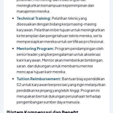
meningkatkan kemampuan kepemimpinan dan
manajemen mereka.
Technical Training:
Pelatihan teknis yang
disesuaikan dengan bidang kerja masing-masing
karyawan. Pelatihan ini bertujuan untuk meningkatkan
keterampilan dan pengetahuan teknis mereka, serta
mempersiapkan mereka untuk sertifikasi profesional.
Mentoring Program:
Program pendampingan oleh
senior leader yang berpengalaman untuk akselerasi
karir karyawan. Mentor akan memberikan bimbingan,
saran, dan dukungan untuk membantu mentee
mencapai tujuan karir mereka.
Tuition Reimbursement:
Bantuan biaya pendidikan
S2 untuk karyawan berprestasi yang ingin melanjutkan
pendidikan ke jenjang yang lebih tinggi. Program ini
merupakan bentuk dukungan perusahaan terhadap
pengembangan sumber daya manusia.
Sistem Kompensasi dan Benefit