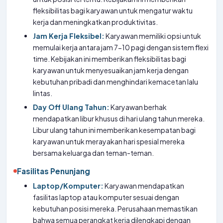
fleksibilitas bagi karyawan untuk mengatur waktu
kerja dan meningkatkan produktivitas.
Jam Kerja Fleksibel:
Karyawan memiliki opsi untuk
memulai kerja antara jam 7-10 pagi dengan sistem flexi
time. Kebijakan ini memberikan fleksibilitas bagi
karyawan untuk menyesuaikan jam kerja dengan
kebutuhan pribadi dan menghindari kemacetan lalu
lintas.
Day Off Ulang Tahun:
Karyawan berhak
mendapatkan libur khusus di hari ulang tahun mereka.
Libur ulang tahun ini memberikan kesempatan bagi
karyawan untuk merayakan hari spesial mereka
bersama keluarga dan teman-teman.
Fasilitas Penunjang
Laptop/Komputer:
Karyawan mendapatkan
fasilitas laptop atau komputer sesuai dengan
kebutuhan posisi mereka. Perusahaan memastikan
bahwa semua perangkat kerja dilengkapi dengan