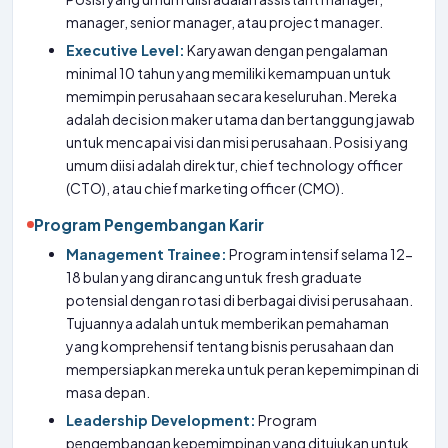
manager, senior manager, atau project manager.
Executive Level:
Karyawan dengan pengalaman
minimal 10 tahun yang memiliki kemampuan untuk
memimpin perusahaan secara keseluruhan. Mereka
adalah decision maker utama dan bertanggung jawab
untuk mencapai visi dan misi perusahaan. Posisi yang
umum diisi adalah direktur, chief technology officer
(CTO), atau chief marketing officer (CMO).
Program Pengembangan Karir
Management Trainee:
Program intensif selama 12-
18 bulan yang dirancang untuk fresh graduate
potensial dengan rotasi di berbagai divisi perusahaan.
Tujuannya adalah untuk memberikan pemahaman
yang komprehensif tentang bisnis perusahaan dan
mempersiapkan mereka untuk peran kepemimpinan di
masa depan.
Leadership Development:
Program
pengembangan kepemimpinan yang ditujukan untuk