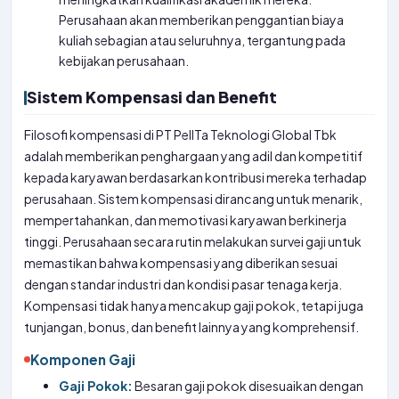
Perusahaan akan memberikan penggantian biaya
kuliah sebagian atau seluruhnya, tergantung pada
kebijakan perusahaan.
Sistem Kompensasi dan Benefit
Filosofi kompensasi di PT PelITa Teknologi Global Tbk
adalah memberikan penghargaan yang adil dan kompetitif
kepada karyawan berdasarkan kontribusi mereka terhadap
perusahaan. Sistem kompensasi dirancang untuk menarik,
mempertahankan, dan memotivasi karyawan berkinerja
tinggi. Perusahaan secara rutin melakukan survei gaji untuk
memastikan bahwa kompensasi yang diberikan sesuai
dengan standar industri dan kondisi pasar tenaga kerja.
Kompensasi tidak hanya mencakup gaji pokok, tetapi juga
tunjangan, bonus, dan benefit lainnya yang komprehensif.
Komponen Gaji
Gaji Pokok:
Besaran gaji pokok disesuaikan dengan