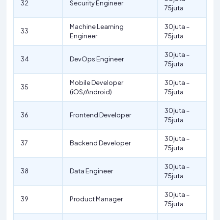
32
Security Engineer
75juta
Machine Learning
30juta –
33
Engineer
75juta
30juta –
34
DevOps Engineer
75juta
Mobile Developer
30juta –
35
(iOS/Android)
75juta
30juta –
36
Frontend Developer
75juta
30juta –
37
Backend Developer
75juta
30juta –
38
Data Engineer
75juta
30juta –
39
Product Manager
75juta