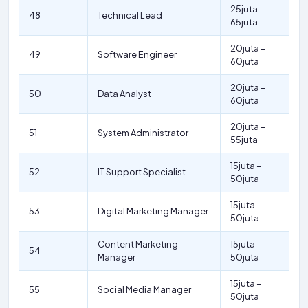
25juta –
48
Technical Lead
65juta
20juta –
49
Software Engineer
60juta
20juta –
50
Data Analyst
60juta
20juta –
51
System Administrator
55juta
15juta –
52
IT Support Specialist
50juta
15juta –
53
Digital Marketing Manager
50juta
Content Marketing
15juta –
54
Manager
50juta
15juta –
55
Social Media Manager
50juta