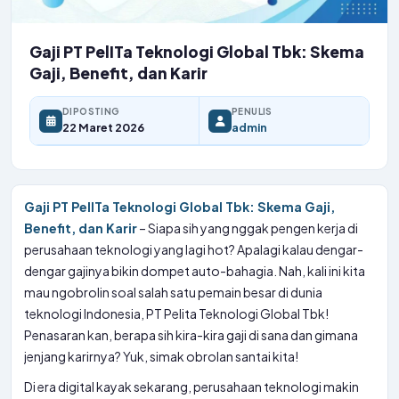
Gaji PT PelITa Teknologi Global Tbk: Skema
Gaji, Benefit, dan Karir
DIPOSTING
PENULIS
22 Maret 2026
admin
Gaji PT PelITa Teknologi Global Tbk: Skema Gaji,
Benefit, dan Karir
– Siapa sih yang nggak pengen kerja di
perusahaan teknologi yang lagi hot? Apalagi kalau dengar-
dengar gajinya bikin dompet auto-bahagia. Nah, kali ini kita
mau ngobrolin soal salah satu pemain besar di dunia
teknologi Indonesia, PT Pelita Teknologi Global Tbk!
Penasaran kan, berapa sih kira-kira gaji di sana dan gimana
jenjang karirnya? Yuk, simak obrolan santai kita!
Di era digital kayak sekarang, perusahaan teknologi makin