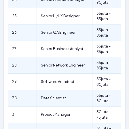
90juta
35juta –
25
Senior UI/UX Designer
85juta
35juta –
26
Senior QA Engineer
85juta
35juta –
27
Senior Business Analyst
85juta
35juta –
28
Senior Network Engineer
85juta
35juta –
29
Software Architect
80juta
35juta –
30
Data Scientist
80juta
30juta –
31
Project Manager
75juta
30juta –