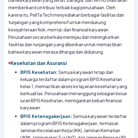
bahwa karyawan yang sehat, bahagia, dan termotivasi akan
memberikan kontribusi terbaik bagi perusahaan. Oleh
karena itu, PelITa Tech menyediakan berbagai fasilitas dan
tunjangan yang komprehensif untuk mendukung
kesejahteraan fisik, mental, dan finansial karyawan.
Perusahaan secara berkala meninjau dan meningkatkan
fasilitas dan tunjangan yang diberikan untuk memastikan
bahwa karyawan merasa dihargai dan didukung.
Kesehatan dan Asuransi
BPJS Kesehatan:
Semua karyawan tetap dan
keluarga terdaftar dalam program BPJS Kesehatan
kelas 1, memastikan akses ke layanan kesehatan yang
berkualitas. Perusahaan menanggung sebagian besar
iuran BPJS Kesehatan, meringankan beban finansial
karyawan.
BPJS Ketenagakerjaan:
Semua karyawan terdaftar
dalam program BPJS Ketenagakerjaan, termasuk
Jaminan Kecelakaan Kerja (JKK), Jaminan Kematian
(JKM), Jaminan Hari Tua (JHT), dan Jaminan Pensiun (JP)