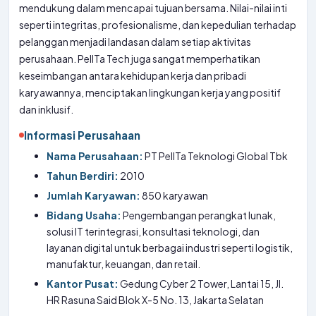
mendukung dalam mencapai tujuan bersama. Nilai-nilai inti
seperti integritas, profesionalisme, dan kepedulian terhadap
pelanggan menjadi landasan dalam setiap aktivitas
perusahaan. PelITa Tech juga sangat memperhatikan
keseimbangan antara kehidupan kerja dan pribadi
karyawannya, menciptakan lingkungan kerja yang positif
dan inklusif.
Informasi Perusahaan
Nama Perusahaan:
PT PelITa Teknologi Global Tbk
Tahun Berdiri:
2010
Jumlah Karyawan:
850 karyawan
Bidang Usaha:
Pengembangan perangkat lunak,
solusi IT terintegrasi, konsultasi teknologi, dan
layanan digital untuk berbagai industri seperti logistik,
manufaktur, keuangan, dan retail.
Kantor Pusat:
Gedung Cyber 2 Tower, Lantai 15, Jl.
HR Rasuna Said Blok X-5 No. 13, Jakarta Selatan