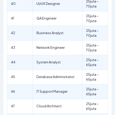
25juta –
40
UI/UX Designer
70juta
25juta –
41
QA Engineer
70juta
25juta –
42
Business Analyst
70juta
25juta –
43
Network Engineer
70juta
25juta –
44
System Analyst
65juta
25juta –
45
Database Administrator
65juta
25juta –
46
IT Support Manager
65juta
25juta –
47
Cloud Architect
65juta