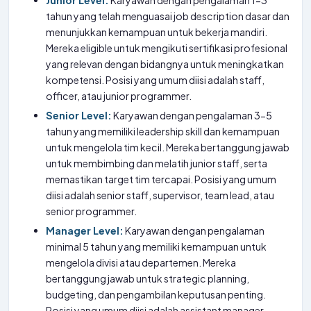
Junior Level:
Karyawan dengan pengalaman 1-3
tahun yang telah menguasai job description dasar dan
menunjukkan kemampuan untuk bekerja mandiri.
Mereka eligible untuk mengikuti sertifikasi profesional
yang relevan dengan bidangnya untuk meningkatkan
kompetensi. Posisi yang umum diisi adalah staff,
officer, atau junior programmer.
Senior Level:
Karyawan dengan pengalaman 3-5
tahun yang memiliki leadership skill dan kemampuan
untuk mengelola tim kecil. Mereka bertanggung jawab
untuk membimbing dan melatih junior staff, serta
memastikan target tim tercapai. Posisi yang umum
diisi adalah senior staff, supervisor, team lead, atau
senior programmer.
Manager Level:
Karyawan dengan pengalaman
minimal 5 tahun yang memiliki kemampuan untuk
mengelola divisi atau departemen. Mereka
bertanggung jawab untuk strategic planning,
budgeting, dan pengambilan keputusan penting.
Posisi yang umum diisi adalah assistant manager,