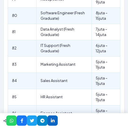
9juta
Software Engineer (Fresh
8juta –
80
Graduate)
15juta
Data Analyst (Fresh
7juta –
81
Graduate)
14juta
IT Support (Fresh
6juta –
82
Graduate)
12juta
5juta –
83
Marketing Assistant
11juta
5juta –
84
Sales Assistant
11juta
5juta –
85
HR Assistant
11juta
5juta –
86
Finance Assistant
11juta
Content Writer (Entry
5juta –