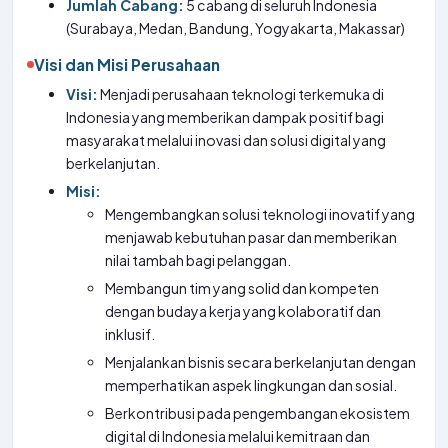
Jumlah Cabang:
5 cabang di seluruh Indonesia
(Surabaya, Medan, Bandung, Yogyakarta, Makassar)
Visi dan Misi Perusahaan
Visi:
Menjadi perusahaan teknologi terkemuka di
Indonesia yang memberikan dampak positif bagi
masyarakat melalui inovasi dan solusi digital yang
berkelanjutan.
Misi:
Mengembangkan solusi teknologi inovatif yang
menjawab kebutuhan pasar dan memberikan
nilai tambah bagi pelanggan.
Membangun tim yang solid dan kompeten
dengan budaya kerja yang kolaboratif dan
inklusif.
Menjalankan bisnis secara berkelanjutan dengan
memperhatikan aspek lingkungan dan sosial.
Berkontribusi pada pengembangan ekosistem
digital di Indonesia melalui kemitraan dan