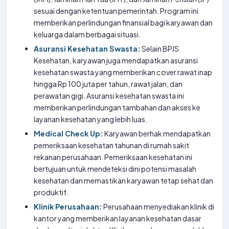
sesuai dengan ketentuan pemerintah. Program ini
memberikan perlindungan finansial bagi karyawan dan
keluarga dalam berbagai situasi.
Asuransi Kesehatan Swasta:
Selain BPJS
Kesehatan, karyawan juga mendapatkan asuransi
kesehatan swasta yang memberikan cover rawat inap
hingga Rp 100 juta per tahun, rawat jalan, dan
perawatan gigi. Asuransi kesehatan swasta ini
memberikan perlindungan tambahan dan akses ke
layanan kesehatan yang lebih luas.
Medical Check Up:
Karyawan berhak mendapatkan
pemeriksaan kesehatan tahunan di rumah sakit
rekanan perusahaan. Pemeriksaan kesehatan ini
bertujuan untuk mendeteksi dini potensi masalah
kesehatan dan memastikan karyawan tetap sehat dan
produktif.
Klinik Perusahaan:
Perusahaan menyediakan klinik di
kantor yang memberikan layanan kesehatan dasar