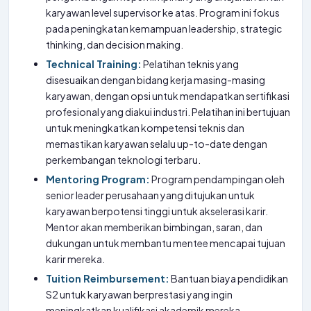
karyawan level supervisor ke atas. Program ini fokus
pada peningkatan kemampuan leadership, strategic
thinking, dan decision making.
Technical Training:
Pelatihan teknis yang
disesuaikan dengan bidang kerja masing-masing
karyawan, dengan opsi untuk mendapatkan sertifikasi
profesional yang diakui industri. Pelatihan ini bertujuan
untuk meningkatkan kompetensi teknis dan
memastikan karyawan selalu up-to-date dengan
perkembangan teknologi terbaru.
Mentoring Program:
Program pendampingan oleh
senior leader perusahaan yang ditujukan untuk
karyawan berpotensi tinggi untuk akselerasi karir.
Mentor akan memberikan bimbingan, saran, dan
dukungan untuk membantu mentee mencapai tujuan
karir mereka.
Tuition Reimbursement:
Bantuan biaya pendidikan
S2 untuk karyawan berprestasi yang ingin
meningkatkan kualifikasi akademik mereka.