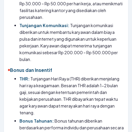
Rp 30.000 – Rp 50.000 per hari kerja, atau menikmati
fasilitas katering kantor yang disediakan oleh
perusahaan.
Tunjangan Komunikasi:
Tunjangan komunikasi
diberikan untuk membantu karyawan dalam biaya
pulsa dan internet yang digunakan untuk keperluan
pekerjaan. Karyawan dapat menerima tunjangan
komunikasi sebesar Rp 200.000 – Rp 500.000 per
bulan.
Bonus dan Insentif
THR:
Tunjangan Hari Raya (THR) diberikan menjelang
hari raya keagamaan. Besaran THR adalah 1-2 bulan
gaji, sesuai dengan ketentuan pemerintah dan
kebijakan perusahaan. THR dibayarkan tepat waktu
agar karyawan dapat merayakan hari raya dengan
tenang.
Bonus Tahunan:
Bonus tahunan diberikan
berdasarkan performa individu dan perusahaan secara