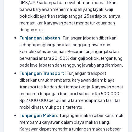
UMK/UMP setempat dan level jabatan, memastikan
bahwa karyawan menerima upah yang layak. Gaji
pokok dibayarkan setiap tanggal 25 setiap bulannya,
memastikan karyawan dapat mengatur keuangan
dengan baik.
Tunjangan Jabatan:
Tunjangan jabatan diberikan
sebagai penghargaan atas tanggung jawab dan
kompleksitas pekerjaan. Besaran tunjangan jabatan
bervariasi antara 20-50% dari gaji pokok, tergantung
pada level jabatan dan tanggung jawab yang diemban.
Tunjangan Transport:
Tunjangan transport
diberikan untuk membantu karyawan dalam biaya
transportasi ke dan dari tempat kerja. Karyawan dapat
menerima tunjangan transport sebesar Rp 500.000 –
Rp 2.000.000 per bulan, atau mendapatkan fasilitas
mobil dinas untuk posisi tertentu.
Tunjangan Makan:
Tunjangan makan diberikan untuk
membantu karyawan dalam biaya makan siang.
Karyawan dapat menerima tunjangan makan sebesar