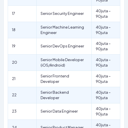
90juta
40juta –
17
Senior Security Engineer
90juta
Senior Machine Learning
40juta –
18
Engineer
90juta
40juta –
19
Senior DevOps Engineer
90juta
Senior Mobile Developer
40juta –
20
(iOS/Android)
90juta
Senior Frontend
40juta –
21
Developer
90juta
Senior Backend
40juta –
22
Developer
90juta
40juta –
23
Senior Data Engineer
90juta
40juta –
24
Senior Product Manager