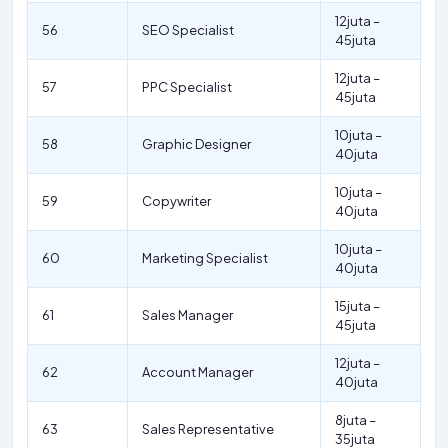
12juta –
56
SEO Specialist
45juta
12juta –
57
PPC Specialist
45juta
10juta –
58
Graphic Designer
40juta
10juta –
59
Copywriter
40juta
10juta –
60
Marketing Specialist
40juta
15juta –
61
Sales Manager
45juta
12juta –
62
Account Manager
40juta
8juta –
63
Sales Representative
35juta