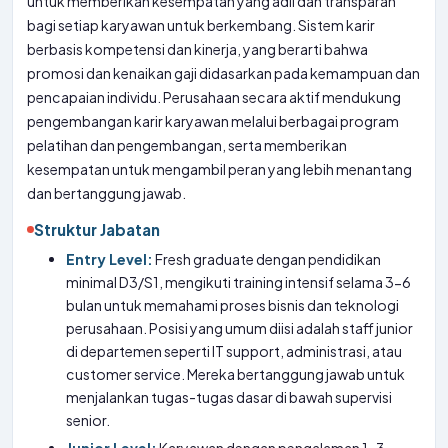
untuk memberikan kesempatan yang adil dan transparan
bagi setiap karyawan untuk berkembang. Sistem karir
berbasis kompetensi dan kinerja, yang berarti bahwa
promosi dan kenaikan gaji didasarkan pada kemampuan dan
pencapaian individu. Perusahaan secara aktif mendukung
pengembangan karir karyawan melalui berbagai program
pelatihan dan pengembangan, serta memberikan
kesempatan untuk mengambil peran yang lebih menantang
dan bertanggung jawab.
Struktur Jabatan
Entry Level:
Fresh graduate dengan pendidikan
minimal D3/S1, mengikuti training intensif selama 3-6
bulan untuk memahami proses bisnis dan teknologi
perusahaan. Posisi yang umum diisi adalah staff junior
di departemen seperti IT support, administrasi, atau
customer service. Mereka bertanggung jawab untuk
menjalankan tugas-tugas dasar di bawah supervisi
senior.