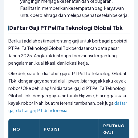
yang ingin menjaga kesehatan dan kebugaran.
Fasilitas ini memberikan kesempatan bagi karyawan
untuk berolahraga dan melepas penat setelah bekerja.
Daftar Gaji PT PelITa Teknologi Global Tbk
Berikut adalah estimasi rentang gaji untuk berbagai posisi di
PT PelITa Teknologi Global Tbk berdasarkan data pasar
tahun 2025. Angka aktual dapat bervariasi tergantung
pengalaman, kualifikasi, dan lokasi kerja.
Oke deh, siap! Ini dia tabel gaji di PT PelITa Teknologi Global
Tbk. dengan gaya santai ala Hipwee, biar nggak kaku kayak
robot! Oke deh, siap! Ini dia tabel gaji di PT PelITa Teknologi
Global Tbk. dengan gaya santai ala Hipwee, biar nggak kaku
kayak robot! Nah, buat referensi tambahan, cek juga
daftar
gaji
daftar gaji PT di Indonesia
RENTANG
NO
POSISI
GAJI