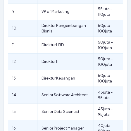
55juta –
9
VP of Marketing
110juta
Direktur Pengembangan
50juta –
10
Bisnis
100juta
50juta –
11
Direktur HRD
100juta
50juta –
12
Direktur IT
100juta
50juta –
13
Direktur Keuangan
100juta
45juta –
14
Senior Software Architect
95juta
45juta –
15
Senior Data Scientist
95juta
40juta –
16
Senior Project Manager