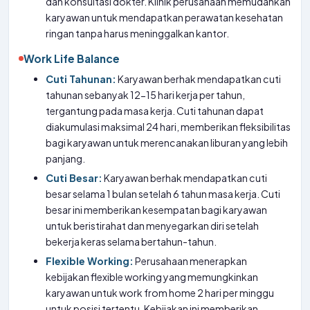
dan konsultasi dokter. Klinik perusahaan memudahkan
karyawan untuk mendapatkan perawatan kesehatan
ringan tanpa harus meninggalkan kantor.
Work Life Balance
Cuti Tahunan:
Karyawan berhak mendapatkan cuti
tahunan sebanyak 12-15 hari kerja per tahun,
tergantung pada masa kerja. Cuti tahunan dapat
diakumulasi maksimal 24 hari, memberikan fleksibilitas
bagi karyawan untuk merencanakan liburan yang lebih
panjang.
Cuti Besar:
Karyawan berhak mendapatkan cuti
besar selama 1 bulan setelah 6 tahun masa kerja. Cuti
besar ini memberikan kesempatan bagi karyawan
untuk beristirahat dan menyegarkan diri setelah
bekerja keras selama bertahun-tahun.
Flexible Working:
Perusahaan menerapkan
kebijakan flexible working yang memungkinkan
karyawan untuk work from home 2 hari per minggu
untuk posisi tertentu. Kebijakan ini memberikan