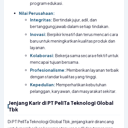
program edukasi.
Nilai Perusahaan:
Integritas:
Bertindak jujur, adil, dan
bertanggung jawab dalam setiap tindakan.
Inovasi:
Berpikir kreatif dan terus mencari cara
baru untuk meningkatkan kualitas produk dan
layanan.
Kolaborasi:
Bekerja sama secara efektif untuk
mencapai tujuan bersama.
Profesionalisme:
Memberikan layanan terbaik
dengan standar kualitas yang tinggi.
Kepedulian:
Memperhatikan kebutuhan
pelanggan, karyawan, dan masyarakat sekitar.
Jenjang Karir di PT PelITa Teknologi Global
Tbk
Di PT PelITa Teknologi Global Tbk, jenjang karir dirancang