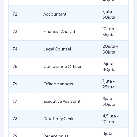
7juta –
72
Accountant
30juta
10juta –
73
Financial Analyst
35juta
20juta –
74
Legal Counsel
50juta
15juta –
75
Compliance Officer
40juta
7juta –
76
Office Manager
25juta
8juta –
77
Executive Assistant
30juta
4,5juta –
78
Data Entry Clerk
10juta
4juta –
79
Receptionist