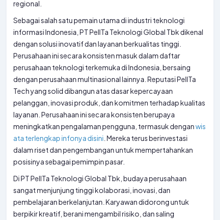
regional.
Sebagai salah satu pemain utama di industri teknologi
informasi Indonesia, PT PelITa Teknologi Global Tbk dikenal
dengan solusi inovatif dan layanan berkualitas tinggi.
Perusahaan ini secara konsisten masuk dalam daftar
perusahaan teknologi terkemuka di Indonesia, bersaing
dengan perusahaan multinasional lainnya. Reputasi PelITa
Tech yang solid dibangun atas dasar kepercayaan
pelanggan, inovasi produk, dan komitmen terhadap kualitas
layanan. Perusahaan ini secara konsisten berupaya
meningkatkan pengalaman pengguna, termasuk dengan
wis
ata terlengkap infonya disini
. Mereka terus berinvestasi
dalam riset dan pengembangan untuk mempertahankan
posisinya sebagai pemimpin pasar.
Di PT PelITa Teknologi Global Tbk, budaya perusahaan
sangat menjunjung tinggi kolaborasi, inovasi, dan
pembelajaran berkelanjutan. Karyawan didorong untuk
berpikir kreatif, berani mengambil risiko, dan saling