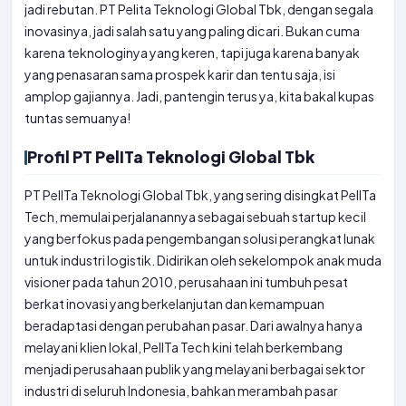
jadi rebutan. PT Pelita Teknologi Global Tbk, dengan segala
inovasinya, jadi salah satu yang paling dicari. Bukan cuma
karena teknologinya yang keren, tapi juga karena banyak
yang penasaran sama prospek karir dan tentu saja, isi
amplop gajiannya. Jadi, pantengin terus ya, kita bakal kupas
tuntas semuanya!
Profil PT PelITa Teknologi Global Tbk
PT PelITa Teknologi Global Tbk, yang sering disingkat PelITa
Tech, memulai perjalanannya sebagai sebuah startup kecil
yang berfokus pada pengembangan solusi perangkat lunak
untuk industri logistik. Didirikan oleh sekelompok anak muda
visioner pada tahun 2010, perusahaan ini tumbuh pesat
berkat inovasi yang berkelanjutan dan kemampuan
beradaptasi dengan perubahan pasar. Dari awalnya hanya
melayani klien lokal, PelITa Tech kini telah berkembang
menjadi perusahaan publik yang melayani berbagai sektor
industri di seluruh Indonesia, bahkan merambah pasar