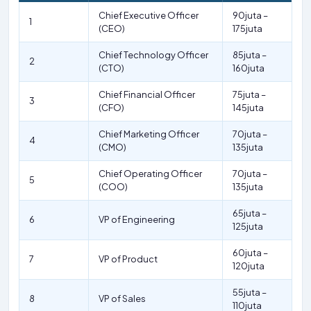
Chief Executive Officer
90juta –
1
(CEO)
175juta
Chief Technology Officer
85juta –
2
(CTO)
160juta
Chief Financial Officer
75juta –
3
(CFO)
145juta
Chief Marketing Officer
70juta –
4
(CMO)
135juta
Chief Operating Officer
70juta –
5
(COO)
135juta
65juta –
6
VP of Engineering
125juta
60juta –
7
VP of Product
120juta
55juta –
8
VP of Sales
110juta