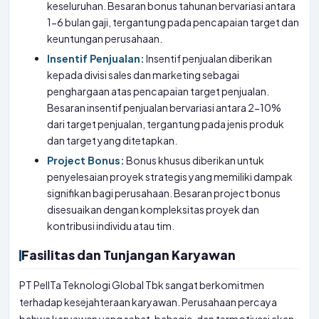
keseluruhan. Besaran bonus tahunan bervariasi antara
1-6 bulan gaji, tergantung pada pencapaian target dan
keuntungan perusahaan.
Insentif Penjualan:
Insentif penjualan diberikan
kepada divisi sales dan marketing sebagai
penghargaan atas pencapaian target penjualan.
Besaran insentif penjualan bervariasi antara 2-10%
dari target penjualan, tergantung pada jenis produk
dan target yang ditetapkan.
Project Bonus:
Bonus khusus diberikan untuk
penyelesaian proyek strategis yang memiliki dampak
signifikan bagi perusahaan. Besaran project bonus
disesuaikan dengan kompleksitas proyek dan
kontribusi individu atau tim.
Fasilitas dan Tunjangan Karyawan
PT PelITa Teknologi Global Tbk sangat berkomitmen
terhadap kesejahteraan karyawan. Perusahaan percaya