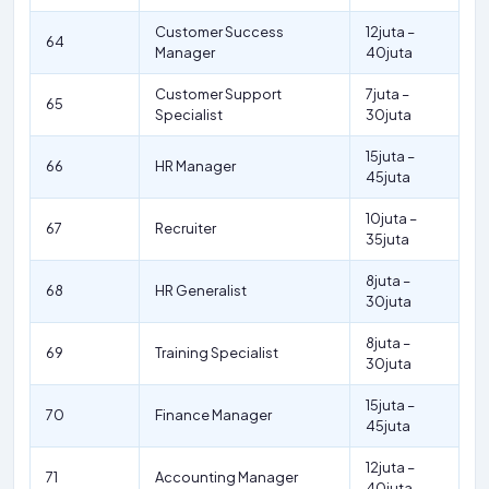
Customer Success
12juta –
64
Manager
40juta
Customer Support
7juta –
65
Specialist
30juta
15juta –
66
HR Manager
45juta
10juta –
67
Recruiter
35juta
8juta –
68
HR Generalist
30juta
8juta –
69
Training Specialist
30juta
15juta –
70
Finance Manager
45juta
12juta –
71
Accounting Manager
40juta