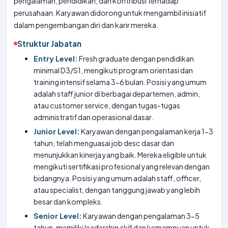
pengalaman, pendidikan, dan kontribusi terhadap
perusahaan. Karyawan didorong untuk mengambil inisiatif
dalam pengembangan diri dan karir mereka.
Struktur Jabatan
Entry Level:
Fresh graduate dengan pendidikan
minimal D3/S1, mengikuti program orientasi dan
training intensif selama 3-6 bulan. Posisi yang umum
adalah staff junior di berbagai departemen, admin,
atau customer service, dengan tugas-tugas
administratif dan operasional dasar.
Junior Level:
Karyawan dengan pengalaman kerja 1-3
tahun, telah menguasai job desc dasar dan
menunjukkan kinerja yang baik. Mereka eligible untuk
mengikuti sertifikasi profesional yang relevan dengan
bidangnya. Posisi yang umum adalah staff, officer,
atau specialist, dengan tanggung jawab yang lebih
besar dan kompleks.
Senior Level:
Karyawan dengan pengalaman 3-5
tahun, memiliki leadership skill dan kemampuan untuk