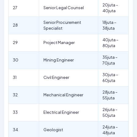
20juta –
27
Senior Legal Counsel
40juta
Senior Procurement
18juta –
28
Specialist
38juta
40juta –
29
Project Manager
80juta
35juta –
30
Mining Engineer
70juta
30juta –
31
Civil Engineer
60juta
28juta –
32
Mechanical Engineer
55juta
26juta –
33
Electrical Engineer
50juta
24juta –
34
Geologist
48juta