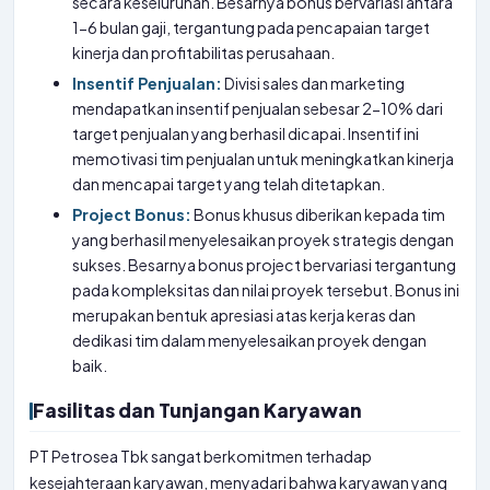
secara keseluruhan. Besarnya bonus bervariasi antara
1-6 bulan gaji, tergantung pada pencapaian target
kinerja dan profitabilitas perusahaan.
Insentif Penjualan:
Divisi sales dan marketing
mendapatkan insentif penjualan sebesar 2-10% dari
target penjualan yang berhasil dicapai. Insentif ini
memotivasi tim penjualan untuk meningkatkan kinerja
dan mencapai target yang telah ditetapkan.
Project Bonus:
Bonus khusus diberikan kepada tim
yang berhasil menyelesaikan proyek strategis dengan
sukses. Besarnya bonus project bervariasi tergantung
pada kompleksitas dan nilai proyek tersebut. Bonus ini
merupakan bentuk apresiasi atas kerja keras dan
dedikasi tim dalam menyelesaikan proyek dengan
baik.
Fasilitas dan Tunjangan Karyawan
PT Petrosea Tbk sangat berkomitmen terhadap
kesejahteraan karyawan, menyadari bahwa karyawan yang