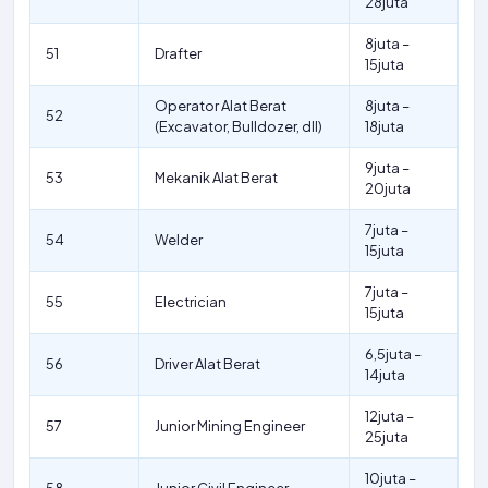
28juta
8juta –
51
Drafter
15juta
Operator Alat Berat
8juta –
52
(Excavator, Bulldozer, dll)
18juta
9juta –
53
Mekanik Alat Berat
20juta
7juta –
54
Welder
15juta
7juta –
55
Electrician
15juta
6,5juta –
56
Driver Alat Berat
14juta
12juta –
57
Junior Mining Engineer
25juta
10juta –