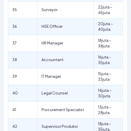
22juta –
35
Surveyor
45juta
20juta –
36
HSE Officer
40juta
18juta –
37
HR Manager
38juta
16juta –
38
Accountant
35juta
15juta –
39
IT Manager
33juta
14juta –
40
Legal Counsel
30juta
13juta –
41
Procurement Specialist
28juta
18juta –
42
Supervisor Produksi
35juta