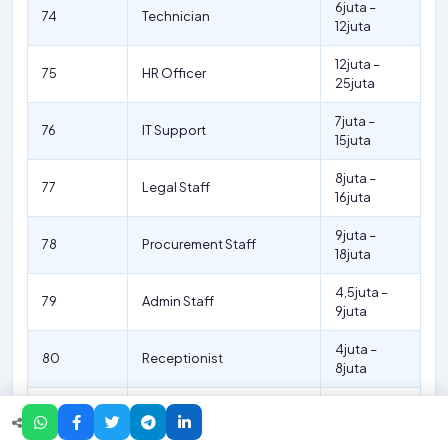
6juta –
74
Technician
12juta
12juta –
75
HR Officer
25juta
7juta –
76
IT Support
15juta
8juta –
77
Legal Staff
16juta
9juta –
78
Procurement Staff
18juta
4,5juta –
79
Admin Staff
9juta
4juta –
80
Receptionist
8juta
5juta –
81
Secretary
10juta