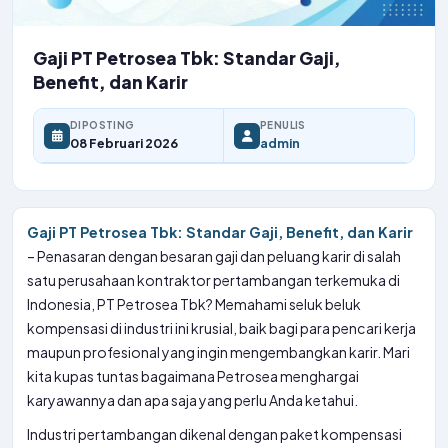
Gaji PT Petrosea Tbk: Standar Gaji,
Benefit, dan Karir
DIPOSTING
PENULIS
08 Februari 2026
admin
Gaji PT Petrosea Tbk: Standar Gaji, Benefit, dan Karir
– Penasaran dengan besaran gaji dan peluang karir di salah
satu perusahaan kontraktor pertambangan terkemuka di
Indonesia, PT Petrosea Tbk? Memahami seluk beluk
kompensasi di industri ini krusial, baik bagi para pencari kerja
maupun profesional yang ingin mengembangkan karir. Mari
kita kupas tuntas bagaimana Petrosea menghargai
karyawannya dan apa saja yang perlu Anda ketahui.
Industri pertambangan dikenal dengan paket kompensasi