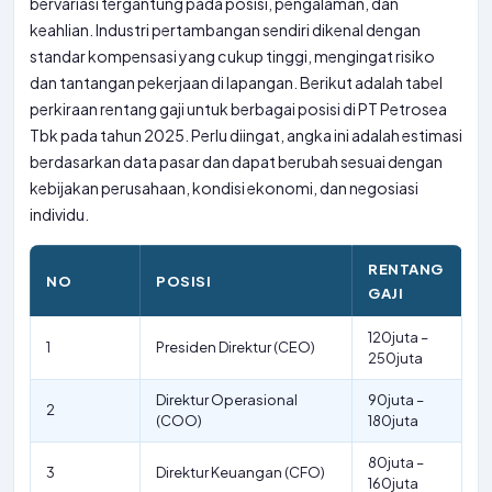
bervariasi tergantung pada posisi, pengalaman, dan
keahlian. Industri pertambangan sendiri dikenal dengan
standar kompensasi yang cukup tinggi, mengingat risiko
dan tantangan pekerjaan di lapangan. Berikut adalah tabel
perkiraan rentang gaji untuk berbagai posisi di PT Petrosea
Tbk pada tahun 2025. Perlu diingat, angka ini adalah estimasi
berdasarkan data pasar dan dapat berubah sesuai dengan
kebijakan perusahaan, kondisi ekonomi, dan negosiasi
individu.
RENTANG
NO
POSISI
GAJI
120juta –
1
Presiden Direktur (CEO)
250juta
Direktur Operasional
90juta –
2
(COO)
180juta
80juta –
3
Direktur Keuangan (CFO)
160juta