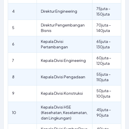
75juta –
4
Direktur Engineering
150juta
Direktur Pengembangan
70juta –
5
Bisnis
140juta
Kepala Divisi
65juta –
6
Pertambangan
130juta
60juta –
7
Kepala Divisi Engineering
120juta
55juta –
8
Kepala Divisi Pengadaan
110juta
50juta –
9
Kepala Divisi Konstruksi
100juta
Kepala Divisi HSE
45juta –
10
(Kesehatan, Keselamatan,
90juta
dan Lingkungan)