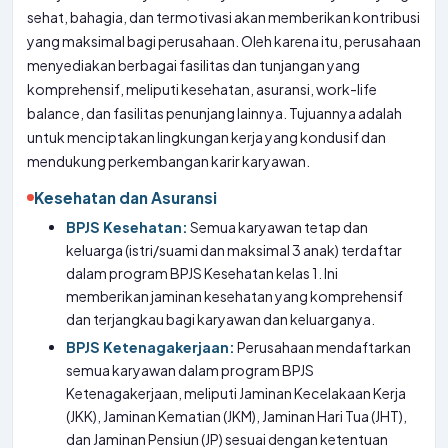
sehat, bahagia, dan termotivasi akan memberikan kontribusi
yang maksimal bagi perusahaan. Oleh karena itu, perusahaan
menyediakan berbagai fasilitas dan tunjangan yang
komprehensif, meliputi kesehatan, asuransi, work-life
balance, dan fasilitas penunjang lainnya. Tujuannya adalah
untuk menciptakan lingkungan kerja yang kondusif dan
mendukung perkembangan karir karyawan.
Kesehatan dan Asuransi
BPJS Kesehatan:
Semua karyawan tetap dan
keluarga (istri/suami dan maksimal 3 anak) terdaftar
dalam program BPJS Kesehatan kelas 1. Ini
memberikan jaminan kesehatan yang komprehensif
dan terjangkau bagi karyawan dan keluarganya.
BPJS Ketenagakerjaan:
Perusahaan mendaftarkan
semua karyawan dalam program BPJS
Ketenagakerjaan, meliputi Jaminan Kecelakaan Kerja
(JKK), Jaminan Kematian (JKM), Jaminan Hari Tua (JHT),
dan Jaminan Pensiun (JP) sesuai dengan ketentuan