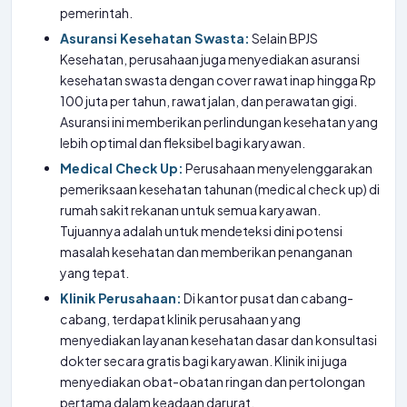
pemerintah.
Asuransi Kesehatan Swasta:
Selain BPJS
Kesehatan, perusahaan juga menyediakan asuransi
kesehatan swasta dengan cover rawat inap hingga Rp
100 juta per tahun, rawat jalan, dan perawatan gigi.
Asuransi ini memberikan perlindungan kesehatan yang
lebih optimal dan fleksibel bagi karyawan.
Medical Check Up:
Perusahaan menyelenggarakan
pemeriksaan kesehatan tahunan (medical check up) di
rumah sakit rekanan untuk semua karyawan.
Tujuannya adalah untuk mendeteksi dini potensi
masalah kesehatan dan memberikan penanganan
yang tepat.
Klinik Perusahaan:
Di kantor pusat dan cabang-
cabang, terdapat klinik perusahaan yang
menyediakan layanan kesehatan dasar dan konsultasi
dokter secara gratis bagi karyawan. Klinik ini juga
menyediakan obat-obatan ringan dan pertolongan
pertama dalam keadaan darurat.