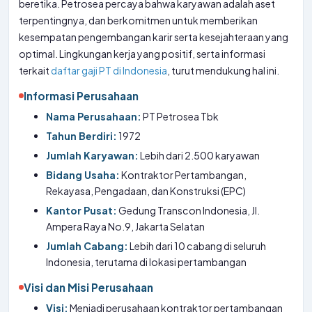
beretika. Petrosea percaya bahwa karyawan adalah aset
terpentingnya, dan berkomitmen untuk memberikan
kesempatan pengembangan karir serta kesejahteraan yang
optimal. Lingkungan kerja yang positif, serta informasi
terkait
daftar gaji PT di Indonesia
, turut mendukung hal ini.
Informasi Perusahaan
Nama Perusahaan:
PT Petrosea Tbk
Tahun Berdiri:
1972
Jumlah Karyawan:
Lebih dari 2.500 karyawan
Bidang Usaha:
Kontraktor Pertambangan,
Rekayasa, Pengadaan, dan Konstruksi (EPC)
Kantor Pusat:
Gedung Transcon Indonesia, Jl.
Ampera Raya No.9, Jakarta Selatan
Jumlah Cabang:
Lebih dari 10 cabang di seluruh
Indonesia, terutama di lokasi pertambangan
Visi dan Misi Perusahaan
Visi:
Menjadi perusahaan kontraktor pertambangan