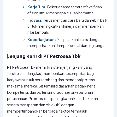
Kerja Tim:
Bekerja sama secara efektif dan
efisien untuk mencapai tujuan bersama.
Inovasi:
Terus mencari cara baru dan lebih baik
untuk meningkatkan kinerja dan memberikan
nilai tambah.
Keberlanjutan:
Menjalankan bisnis dengan
memperhatikan dampak sosial dan lingkungan.
Jenjang Karir di PT Petrosea Tbk
PT Petrosea Tbk memiliki sistem jenjang karir yang
terstruktur dan jelas, memberikan kesempatan bagi
karyawan untuk berkembang dan mencapai potensi
maksimal mereka. Sistem ini didasarkan pada kinerja,
kompetensi, dan potensi individu, serta kebutuhan
perusahaan. Promosi dan peningkatan karir dilakukan
secara transparan dan objektif, dengan
mempertimbangkan berbagai faktor termasuk