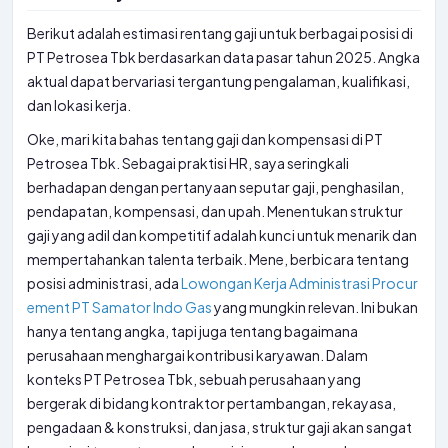
Berikut adalah estimasi rentang gaji untuk berbagai posisi di
PT Petrosea Tbk berdasarkan data pasar tahun 2025. Angka
aktual dapat bervariasi tergantung pengalaman, kualifikasi,
dan lokasi kerja.
Oke, mari kita bahas tentang gaji dan kompensasi di PT
Petrosea Tbk. Sebagai praktisi HR, saya seringkali
berhadapan dengan pertanyaan seputar gaji, penghasilan,
pendapatan, kompensasi, dan upah. Menentukan struktur
gaji yang adil dan kompetitif adalah kunci untuk menarik dan
mempertahankan talenta terbaik. Mene, berbicara tentang
posisi administrasi, ada
Lowongan Kerja Administrasi Procur
ement PT Samator Indo Gas
yang mungkin relevan. Ini bukan
hanya tentang angka, tapi juga tentang bagaimana
perusahaan menghargai kontribusi karyawan. Dalam
konteks PT Petrosea Tbk, sebuah perusahaan yang
bergerak di bidang kontraktor pertambangan, rekayasa,
pengadaan & konstruksi, dan jasa, struktur gaji akan sangat