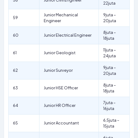
58
Junior Civil Engineer
22juta
Junior Mechanical
9juta –
59
Engineer
20juta
8juta –
60
Junior Electrical Engineer
18juta
11juta –
61
Junior Geologist
24juta
9juta –
62
Junior Surveyor
20juta
8juta –
63
Junior HSE Officer
18juta
7juta –
64
Junior HR Officer
16juta
6,5juta –
65
Junior Accountant
15juta
6juta –