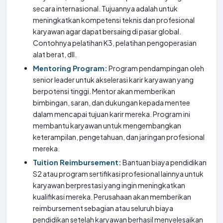
secara internasional. Tujuannya adalah untuk
meningkatkan kompetensi teknis dan profesional
karyawan agar dapat bersaing di pasar global.
Contohnya pelatihan K3, pelatihan pengoperasian
alat berat, dll.
Mentoring Program:
Program pendampingan oleh
senior leader untuk akselerasi karir karyawan yang
berpotensi tinggi. Mentor akan memberikan
bimbingan, saran, dan dukungan kepada mentee
dalam mencapai tujuan karir mereka. Program ini
membantu karyawan untuk mengembangkan
keterampilan, pengetahuan, dan jaringan profesional
mereka.
Tuition Reimbursement:
Bantuan biaya pendidikan
S2 atau program sertifikasi profesional lainnya untuk
karyawan berprestasi yang ingin meningkatkan
kualifikasi mereka. Perusahaan akan memberikan
reimbursement sebagian atau seluruh biaya
pendidikan setelah karyawan berhasil menyelesaikan