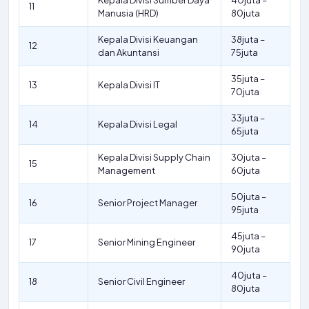
Kepala Divisi Sumber Daya
40juta –
11
Manusia (HRD)
80juta
Kepala Divisi Keuangan
38juta –
12
dan Akuntansi
75juta
35juta –
13
Kepala Divisi IT
70juta
33juta –
14
Kepala Divisi Legal
65juta
Kepala Divisi Supply Chain
30juta –
15
Management
60juta
50juta –
16
Senior Project Manager
95juta
45juta –
17
Senior Mining Engineer
90juta
40juta –
18
Senior Civil Engineer
80juta