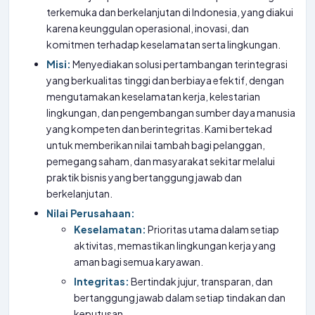
terkemuka dan berkelanjutan di Indonesia, yang diakui
karena keunggulan operasional, inovasi, dan
komitmen terhadap keselamatan serta lingkungan.
Misi:
Menyediakan solusi pertambangan terintegrasi
yang berkualitas tinggi dan berbiaya efektif, dengan
mengutamakan keselamatan kerja, kelestarian
lingkungan, dan pengembangan sumber daya manusia
yang kompeten dan berintegritas. Kami bertekad
untuk memberikan nilai tambah bagi pelanggan,
pemegang saham, dan masyarakat sekitar melalui
praktik bisnis yang bertanggung jawab dan
berkelanjutan.
Nilai Perusahaan:
Keselamatan:
Prioritas utama dalam setiap
aktivitas, memastikan lingkungan kerja yang
aman bagi semua karyawan.
Integritas:
Bertindak jujur, transparan, dan
bertanggung jawab dalam setiap tindakan dan
keputusan.