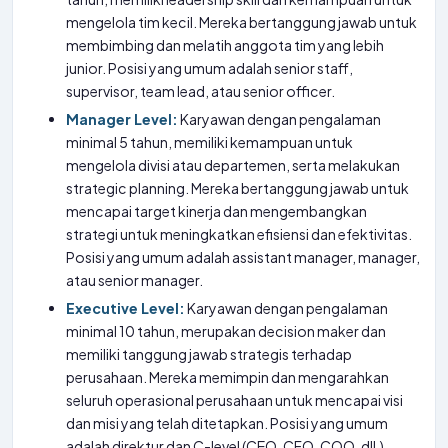
mengelola tim kecil. Mereka bertanggung jawab untuk
membimbing dan melatih anggota tim yang lebih
junior. Posisi yang umum adalah senior staff,
supervisor, team lead, atau senior officer.
Manager Level:
Karyawan dengan pengalaman
minimal 5 tahun, memiliki kemampuan untuk
mengelola divisi atau departemen, serta melakukan
strategic planning. Mereka bertanggung jawab untuk
mencapai target kinerja dan mengembangkan
strategi untuk meningkatkan efisiensi dan efektivitas.
Posisi yang umum adalah assistant manager, manager,
atau senior manager.
Executive Level:
Karyawan dengan pengalaman
minimal 10 tahun, merupakan decision maker dan
memiliki tanggung jawab strategis terhadap
perusahaan. Mereka memimpin dan mengarahkan
seluruh operasional perusahaan untuk mencapai visi
dan misi yang telah ditetapkan. Posisi yang umum
adalah direktur dan C-level (CEO, CFO, COO, dll.).