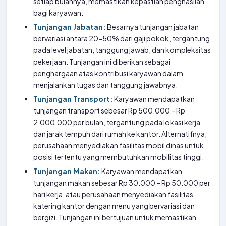
setiap bulannya, memastikan kepastian penghasilan
bagi karyawan.
Tunjangan Jabatan:
Besarnya tunjangan jabatan
bervariasi antara 20-50% dari gaji pokok, tergantung
pada level jabatan, tanggung jawab, dan kompleksitas
pekerjaan. Tunjangan ini diberikan sebagai
penghargaan atas kontribusi karyawan dalam
menjalankan tugas dan tanggung jawabnya.
Tunjangan Transport:
Karyawan mendapatkan
tunjangan transport sebesar Rp 500.000 – Rp
2.000.000 per bulan, tergantung pada lokasi kerja
dan jarak tempuh dari rumah ke kantor. Alternatifnya,
perusahaan menyediakan fasilitas mobil dinas untuk
posisi tertentu yang membutuhkan mobilitas tinggi.
Tunjangan Makan:
Karyawan mendapatkan
tunjangan makan sebesar Rp 30.000 – Rp 50.000 per
hari kerja, atau perusahaan menyediakan fasilitas
katering kantor dengan menu yang bervariasi dan
bergizi. Tunjangan ini bertujuan untuk memastikan