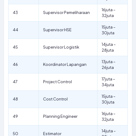
16juta –
43
Supervisor Pemeliharaan
32juta
15juta –
44
Supervisor HSE
30juta
14juta –
45
Supervisor Logistik
28juta
13juta –
46
Koordinator Lapangan
26juta
17juta –
47
Project Control
34juta
15juta –
48
Cost Control
30juta
16juta –
49
Planning Engineer
32juta
14juta –
50
Estimator