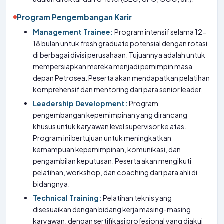
Program Pengembangan Karir
Management Trainee:
Program intensif selama 12-
18 bulan untuk fresh graduate potensial dengan rotasi
di berbagai divisi perusahaan. Tujuannya adalah untuk
mempersiapkan mereka menjadi pemimpin masa
depan Petrosea. Peserta akan mendapatkan pelatihan
komprehensif dan mentoring dari para senior leader.
Leadership Development:
Program
pengembangan kepemimpinan yang dirancang
khusus untuk karyawan level supervisor ke atas.
Program ini bertujuan untuk meningkatkan
kemampuan kepemimpinan, komunikasi, dan
pengambilan keputusan. Peserta akan mengikuti
pelatihan, workshop, dan coaching dari para ahli di
bidangnya.
Technical Training:
Pelatihan teknis yang
disesuaikan dengan bidang kerja masing-masing
karyawan, dengan sertifikasi profesional yang diakui