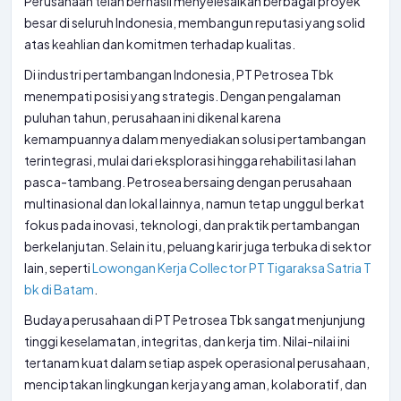
Perusahaan telah berhasil menyelesaikan berbagai proyek
besar di seluruh Indonesia, membangun reputasi yang solid
atas keahlian dan komitmen terhadap kualitas.
Di industri pertambangan Indonesia, PT Petrosea Tbk
menempati posisi yang strategis. Dengan pengalaman
puluhan tahun, perusahaan ini dikenal karena
kemampuannya dalam menyediakan solusi pertambangan
terintegrasi, mulai dari eksplorasi hingga rehabilitasi lahan
pasca-tambang. Petrosea bersaing dengan perusahaan
multinasional dan lokal lainnya, namun tetap unggul berkat
fokus pada inovasi, teknologi, dan praktik pertambangan
berkelanjutan. Selain itu, peluang karir juga terbuka di sektor
lain, seperti
Lowongan Kerja Collector PT Tigaraksa Satria T
bk di Batam
.
Budaya perusahaan di PT Petrosea Tbk sangat menjunjung
tinggi keselamatan, integritas, dan kerja tim. Nilai-nilai ini
tertanam kuat dalam setiap aspek operasional perusahaan,
menciptakan lingkungan kerja yang aman, kolaboratif, dan