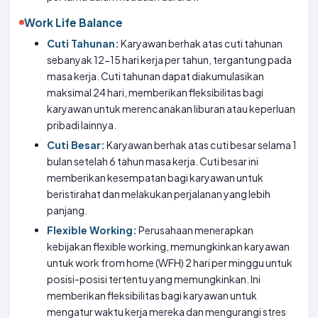
Work Life Balance
Cuti Tahunan:
Karyawan berhak atas cuti tahunan
sebanyak 12-15 hari kerja per tahun, tergantung pada
masa kerja. Cuti tahunan dapat diakumulasikan
maksimal 24 hari, memberikan fleksibilitas bagi
karyawan untuk merencanakan liburan atau keperluan
pribadi lainnya.
Cuti Besar:
Karyawan berhak atas cuti besar selama 1
bulan setelah 6 tahun masa kerja. Cuti besar ini
memberikan kesempatan bagi karyawan untuk
beristirahat dan melakukan perjalanan yang lebih
panjang.
Flexible Working:
Perusahaan menerapkan
kebijakan flexible working, memungkinkan karyawan
untuk work from home (WFH) 2 hari per minggu untuk
posisi-posisi tertentu yang memungkinkan. Ini
memberikan fleksibilitas bagi karyawan untuk
mengatur waktu kerja mereka dan mengurangi stres