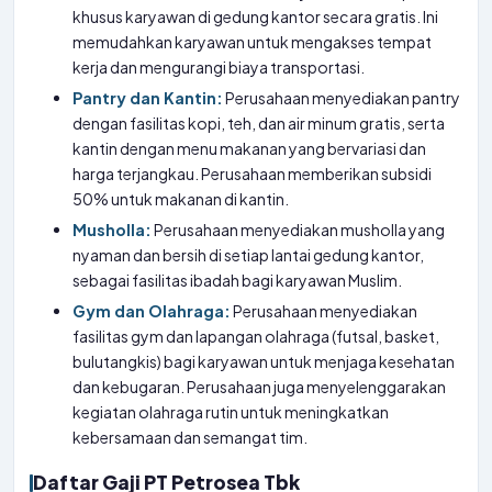
khusus karyawan di gedung kantor secara gratis. Ini
memudahkan karyawan untuk mengakses tempat
kerja dan mengurangi biaya transportasi.
Pantry dan Kantin:
Perusahaan menyediakan pantry
dengan fasilitas kopi, teh, dan air minum gratis, serta
kantin dengan menu makanan yang bervariasi dan
harga terjangkau. Perusahaan memberikan subsidi
50% untuk makanan di kantin.
Musholla:
Perusahaan menyediakan musholla yang
nyaman dan bersih di setiap lantai gedung kantor,
sebagai fasilitas ibadah bagi karyawan Muslim.
Gym dan Olahraga:
Perusahaan menyediakan
fasilitas gym dan lapangan olahraga (futsal, basket,
bulutangkis) bagi karyawan untuk menjaga kesehatan
dan kebugaran. Perusahaan juga menyelenggarakan
kegiatan olahraga rutin untuk meningkatkan
kebersamaan dan semangat tim.
Daftar Gaji PT Petrosea Tbk