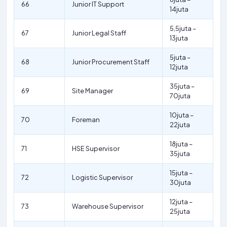
66
Junior IT Support
14juta
5,5juta –
67
Junior Legal Staff
13juta
5juta –
68
Junior Procurement Staff
12juta
35juta –
69
Site Manager
70juta
10juta –
70
Foreman
22juta
18juta –
71
HSE Supervisor
35juta
15juta –
72
Logistic Supervisor
30juta
12juta –
73
Warehouse Supervisor
25juta