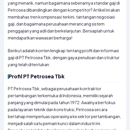
yang menarik, namun bagaimana sebenarnya standar gaji di
Petrosea dibandingkan dengan kompetitor? Artikel ini akan
membahas tren kompensasi terkini, tantangan negosiasi
gaji, dan bagaimana perusahaan merancang sistem
penggajian yang adil dan berkelanjutan. Bersiaplah untuk
mendapatkan wawasan berharga!
Berikut adalah konten lengkap tentang profil dan informasi
gaji di PT Petrosea Tbk, dengan gaya penulisan dan struktur
yang telah ditentukan:
Profil PT Petrosea Tbk
PT Petrosea Tbk, sebagai perusahaan kontraktor
pertambangan terkemuka di Indonesia, memiliki sejarah
panjang yang dimulai pada tahun 1972. Awalnya berfokus
pada layanan teknik dan konstruksi, Petrosea secara
bertahap memperluas operasinya ke sektor pertambangan,
menjadi salah satu pemain kunci dalam industri ini.