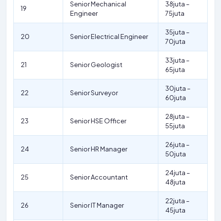
Senior Mechanical
38juta –
19
Engineer
75juta
35juta –
20
Senior Electrical Engineer
70juta
33juta –
21
Senior Geologist
65juta
30juta –
22
Senior Surveyor
60juta
28juta –
23
Senior HSE Officer
55juta
26juta –
24
Senior HR Manager
50juta
24juta –
25
Senior Accountant
48juta
22juta –
26
Senior IT Manager
45juta