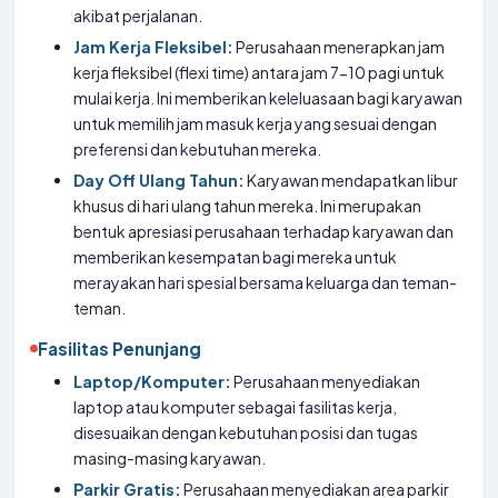
akibat perjalanan.
Jam Kerja Fleksibel:
Perusahaan menerapkan jam
kerja fleksibel (flexi time) antara jam 7-10 pagi untuk
mulai kerja. Ini memberikan keleluasaan bagi karyawan
untuk memilih jam masuk kerja yang sesuai dengan
preferensi dan kebutuhan mereka.
Day Off Ulang Tahun:
Karyawan mendapatkan libur
khusus di hari ulang tahun mereka. Ini merupakan
bentuk apresiasi perusahaan terhadap karyawan dan
memberikan kesempatan bagi mereka untuk
merayakan hari spesial bersama keluarga dan teman-
teman.
Fasilitas Penunjang
Laptop/Komputer:
Perusahaan menyediakan
laptop atau komputer sebagai fasilitas kerja,
disesuaikan dengan kebutuhan posisi dan tugas
masing-masing karyawan.
Parkir Gratis:
Perusahaan menyediakan area parkir