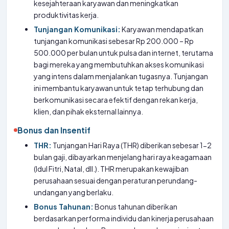
kesejahteraan karyawan dan meningkatkan
produktivitas kerja.
Tunjangan Komunikasi:
Karyawan mendapatkan
tunjangan komunikasi sebesar Rp 200.000 – Rp
500.000 per bulan untuk pulsa dan internet, terutama
bagi mereka yang membutuhkan akses komunikasi
yang intens dalam menjalankan tugasnya. Tunjangan
ini membantu karyawan untuk tetap terhubung dan
berkomunikasi secara efektif dengan rekan kerja,
klien, dan pihak eksternal lainnya.
Bonus dan Insentif
THR:
Tunjangan Hari Raya (THR) diberikan sebesar 1-2
bulan gaji, dibayarkan menjelang hari raya keagamaan
(Idul Fitri, Natal, dll.). THR merupakan kewajiban
perusahaan sesuai dengan peraturan perundang-
undangan yang berlaku.
Bonus Tahunan:
Bonus tahunan diberikan
berdasarkan performa individu dan kinerja perusahaan