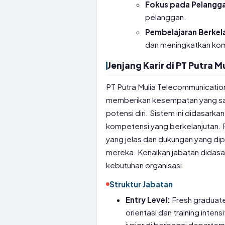
Fokus pada Pelangg
pelanggan.
Pembelajaran Berkel
dan meningkatkan ko
Jenjang Karir di PT Putra
PT Putra Mulia Telecommunication 
memberikan kesempatan yang s
potensi diri. Sistem ini didasark
kompetensi yang berkelanjutan. 
yang jelas dan dukungan yang dip
mereka. Kenaikan jabatan didasar
kebutuhan organisasi.
Struktur Jabatan
Entry Level:
Fresh graduate
orientasi dan training inten
junior di berbagai departem