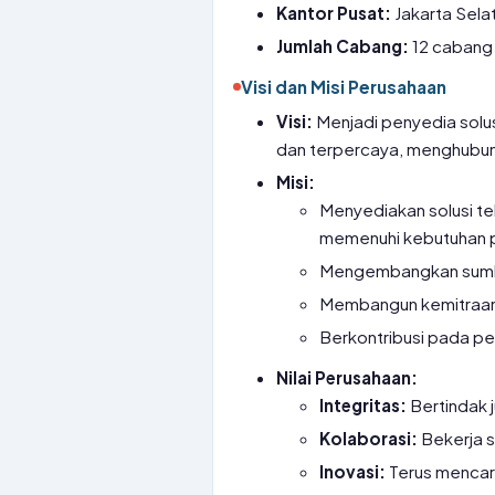
Kantor Pusat:
Jakarta Selat
Jumlah Cabang:
12 cabang 
Visi dan Misi Perusahaan
Visi:
Menjadi penyedia solus
dan terpercaya, menghubung
Misi:
Menyediakan solusi tel
memenuhi kebutuhan 
Mengembangkan sumbe
Membangun kemitraan
Berkontribusi pada pe
Nilai Perusahaan:
Integritas:
Bertindak 
Kolaborasi:
Bekerja s
Inovasi:
Terus mencari