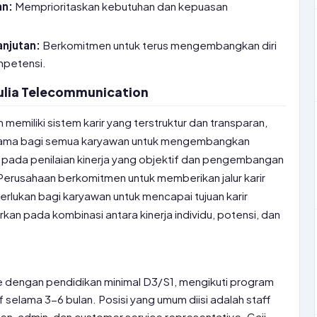
an:
Memprioritaskan kebutuhan dan kepuasan
anjutan:
Berkomitmen untuk terus mengembangkan diri
mpetensi.
 Mulia Telecommunication
memiliki sistem karir yang terstruktur dan transparan,
ama bagi semua karyawan untuk mengembangkan
an pada penilaian kinerja yang objektif dan pengembangan
Perusahaan berkomitmen untuk memberikan jalur karir
erlukan bagi karyawan untuk mencapai tujuan karir
kan pada kombinasi antara kinerja individu, potensi, dan
 dengan pendidikan minimal D3/S1, mengikuti program
sif selama 3-6 bulan. Posisi yang umum diisi adalah staff
en, admin, dan customer service representative. Gaji