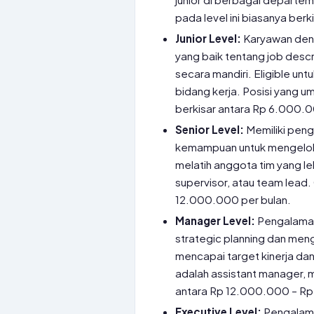
pada level ini biasanya be
Junior Level:
Karyawan deng
yang baik tentang job des
secara mandiri. Eligible unt
bidang kerja. Posisi yang umu
berkisar antara Rp 6.000.
Senior Level:
Memiliki peng
kemampuan untuk mengelola
melatih anggota tim yang leb
supervisor, atau team lead.
12.000.000 per bulan.
Manager Level:
Pengalaman 
strategic planning dan men
mencapai target kinerja da
adalah assistant manager, m
antara Rp 12.000.000 – Rp
Executive Level:
Pengalaman