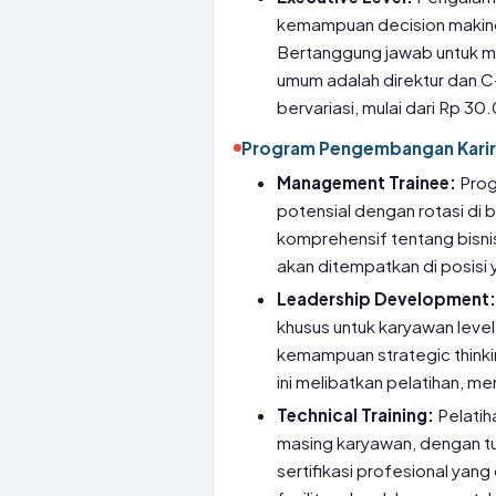
kemampuan decision making
Bertanggung jawab untuk me
umum adalah direktur dan C-
bervariasi, mulai dari Rp 3
Program Pengembangan Karir
Management Trainee:
Prog
potensial dengan rotasi di
komprehensif tentang bisn
akan ditempatkan di posisi
Leadership Development
khusus untuk karyawan level
kemampuan strategic think
ini melibatkan pelatihan, me
Technical Training:
Pelatih
masing karyawan, dengan t
sertifikasi profesional yan