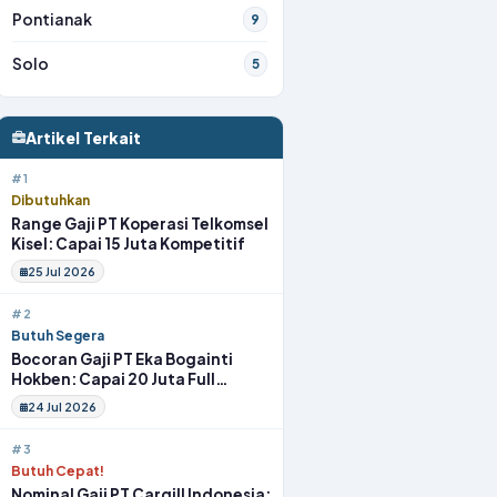
Pontianak
9
Solo
5
Artikel Terkait
#1
Dibutuhkan
Range Gaji PT Koperasi Telkomsel
Kisel: Capai 15 Juta Kompetitif
25 Jul 2026
#2
Butuh Segera
Bocoran Gaji PT Eka Bogainti
Hokben: Capai 20 Juta Full
Benefit
24 Jul 2026
#3
Butuh Cepat!
Nominal Gaji PT Cargill Indonesia: