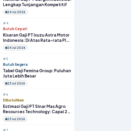
Lengkap Tunjangan Kompetitif
24 Jul 2026
#4
Butuh Cepat!
Kisaran Gaji PT Isuzu Astra Motor
Indonesia: Di Atas Rata-rata Plus
Fasilitas
24 Jul 2026
#5
Butuh Segera
Tabel Gaji Femina Group: Puluhan
Juta Lebih Besar
23 Jul 2026
#6
Dibutuhkan
Estimasi Gaji PT Sinar Mas Agro
Resources Technology: Capai 20
Juta Full Benefit
23 Jul 2026
#7