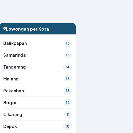
Lowongan per Kota
Balikpapan
15
Samarinda
15
Tangerang
14
Malang
13
Pekanbaru
13
Bogor
12
Cikarang
11
Depok
10