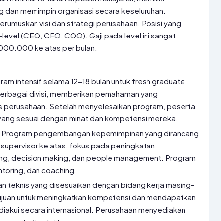
 dan memimpin organisasi secara keseluruhan.
rumuskan visi dan strategi perusahaan. Posisi yang
level (CEO, CFO, COO). Gaji pada level ini sangat
0.000.000 ke atas per bulan.
ram intensif selama 12-18 bulan untuk fresh graduate
 berbagai divisi, memberikan pemahaman yang
is perusahaan. Setelah menyelesaikan program, peserta
 yang sesuai dengan minat dan kompetensi mereka.
:
Program pengembangan kepemimpinan yang dirancang
 supervisor ke atas, fokus pada peningkatan
ing, decision making, dan people management. Program
ntoring, dan coaching.
an teknis yang disesuaikan dengan bidang kerja masing-
ujuan untuk meningkatkan kompetensi dan mendapatkan
g diakui secara internasional. Perusahaan menyediakan