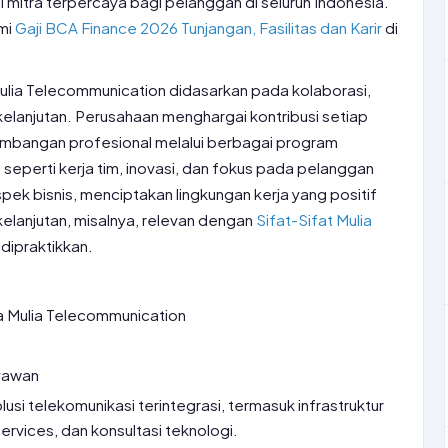
mitra terpercaya bagi pelanggan di seluruh Indonesia.
mi
Gaji BCA Finance 2026 Tunjangan, Fasilitas dan Karir
di
ulia Telecommunication didasarkan pada kolaborasi,
kelanjutan. Perusahaan menghargai kontribusi setiap
bangan profesional melalui berbagai program
lai seperti kerja tim, inovasi, dan fokus pada pelanggan
pek bisnis, menciptakan lingkungan kerja yang positif
elanjutan, misalnya, relevan dengan
Sifat-Sifat Mulia
dipraktikkan.
a Mulia Telecommunication
yawan
usi telekomunikasi terintegrasi, termasuk infrastruktur
ervices, dan konsultasi teknologi.