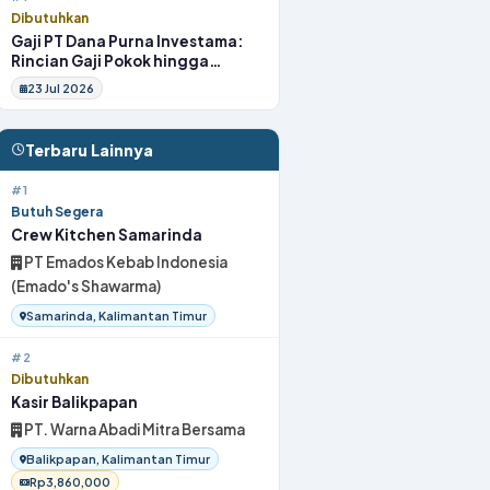
Dibutuhkan
Gaji PT Dana Purna Investama:
Rincian Gaji Pokok hingga
Fasilitas
23 Jul 2026
Terbaru Lainnya
#1
Butuh Segera
Crew Kitchen Samarinda
PT Emados Kebab Indonesia
(Emado's Shawarma)
Samarinda, Kalimantan Timur
#2
Dibutuhkan
Kasir Balikpapan
PT. Warna Abadi Mitra Bersama
Balikpapan, Kalimantan Timur
Rp3,860,000