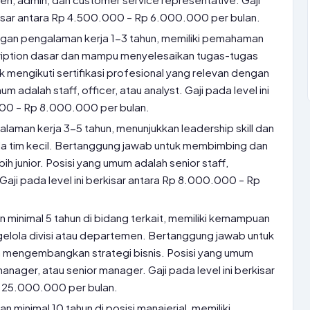
rkisar antara Rp 4.500.000 – Rp 6.000.000 per bulan.
an pengalaman kerja 1-3 tahun, memiliki pemahaman
cription dasar dan mampu menyelesaikan tugas-tugas
uk mengikuti sertifikasi profesional yang relevan dengan
m adalah staff, officer, atau analyst. Gaji pada level ini
000 – Rp 8.000.000 per bulan.
alaman kerja 3-5 tahun, menunjukkan leadership skill dan
 tim kecil. Bertanggung jawab untuk membimbing dan
ih junior. Posisi yang umum adalah senior staff,
 Gaji pada level ini berkisar antara Rp 8.000.000 – Rp
minimal 5 tahun di bidang terkait, memiliki kemampuan
gelola divisi atau departemen. Bertanggung jawab untuk
n mengembangkan strategi bisnis. Posisi yang umum
anager, atau senior manager. Gaji pada level ini berkisar
 25.000.000 per bulan.
 minimal 10 tahun di posisi manajerial, memiliki