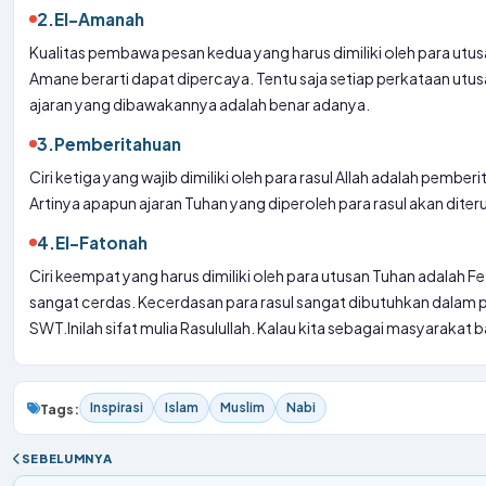
2.
El-Amanah
Kualitas pembawa pesan kedua yang harus dimiliki oleh para utu
Amane berarti dapat dipercaya. Tentu saja setiap perkataan utu
ajaran yang dibawakannya adalah benar adanya.
3.
Pemberitahuan
Ciri ketiga yang wajib dimiliki oleh para rasul Allah adalah pemberita
Artinya apapun ajaran Tuhan yang diperoleh para rasul akan dit
4.
El-Fatonah
Ciri keempat yang harus dimiliki oleh para utusan Tuhan adalah F
sangat cerdas. Kecerdasan para rasul sangat dibutuhkan dalam pe
SWT.
Inilah sifat mulia Rasulullah. Kalau kita sebagai masyarakat b
Inspirasi
Islam
Muslim
Nabi
Tags:
SEBELUMNYA