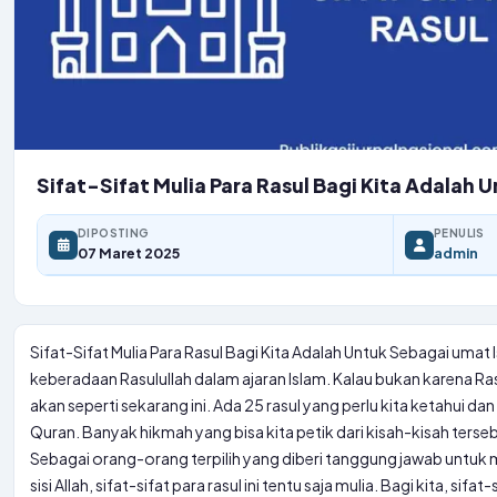
Sifat-Sifat Mulia Para Rasul Bagi Kita Adalah Un
DIPOSTING
PENULIS
07 Maret 2025
admin
Sifat-Sifat Mulia Para Rasul Bagi Kita Adalah Untuk Sebagai umat I
keberadaan Rasulullah dalam ajaran Islam. Kalau bukan karena Ras
akan seperti sekarang ini. Ada 25 rasul yang perlu kita ketahui dan
Quran. Banyak hikmah yang bisa kita petik dari kisah-kisah tersebu
Sebagai orang-orang terpilih yang diberi tanggung jawab untuk 
sisi Allah, sifat-sifat para rasul ini tentu saja mulia. Bagi kita, sifat