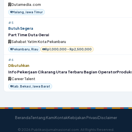
Dutamedia.com
Malang, Jawa Timur
#5
Butuh Segera
Part Time Duta Gerai
Sahabat Yatim Kota Pekanbaru
Pekanbaru, Riau
Rp1,000,000 - Rp2,500,000
#6
Dibutuhkan
Info Pekerjaan Cikarang Utara Terbaru Bagian OperatorProduk
Career Talent
Kab. Bekasi, Jawa Barat
Beranda
Tentang Kami
Kontak
Kebijakan Privasi
Disclaimer
© 2026 Publikasijurnalnasional.com. All Rights Reserved.