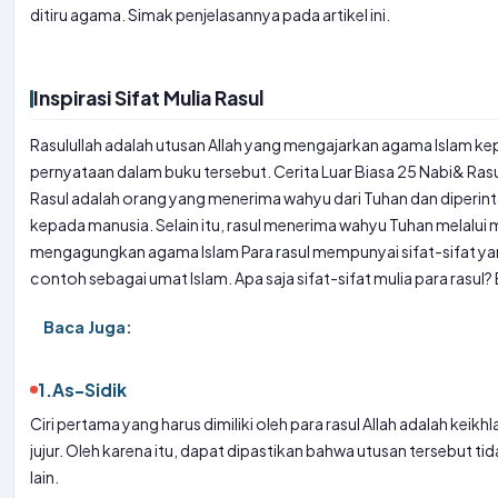
ditiru agama. Simak penjelasannya pada artikel ini.
Inspirasi Sifat Mulia Rasul
Rasulullah adalah utusan Allah yang mengajarkan agama Islam kep
pernyataan dalam buku tersebut. Cerita Luar Biasa 25 Nabi
& Rasu
Rasul adalah orang yang menerima wahyu dari Tuhan dan diper
kepada manusia. Selain itu, rasul menerima wahyu Tuhan melalui mi
mengagungkan agama Islam Para rasul mempunyai sifat-sifat yan
contoh sebagai umat Islam. Apa saja sifat-sifat mulia para rasul? B
Baca Juga:
1.
As-Sidik
Ciri pertama yang harus dimiliki oleh para rasul Allah adalah keikhla
jujur. Oleh karena itu, dapat dipastikan bahwa utusan tersebut 
lain.