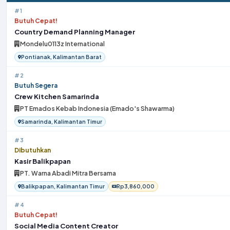
#1
Butuh Cepat!
Country Demand Planning Manager
Mondelu0113z International
Pontianak, Kalimantan Barat
#2
Butuh Segera
Crew Kitchen Samarinda
PT Emados Kebab Indonesia (Emado's Shawarma)
Samarinda, Kalimantan Timur
#3
Dibutuhkan
Kasir Balikpapan
PT. Warna Abadi Mitra Bersama
Balikpapan, Kalimantan Timur
Rp3,860,000
#4
Butuh Cepat!
Social Media Content Creator