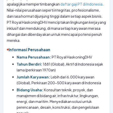
apalagi jika mempertimbangkan
daftar gaji PT di Indonesia
.
Nilai-nilai perusahaan seperti integritas, profesionalisme,
dan rasa hormat dijunjung tinggi dalam setiap aspek bisnis.
PT Royal HaskoningDHV menciptakan lingkungan kerja yang
inklusif dan mendukung, di mana setiap karyawan merasa
dihargai dan diberdayakan untuk mencapai potensi penuh
mereka.
Informasi Perusahaan
Nama Perusahaan:
PT Royal HaskoningDHV
Tahun Berdiri:
1881 (Global), Aktif di Indonesia sejak
lama (perkiraan 1970an)
Jumlah Karyawan:
Lebih dari 6.000 karyawan
(Global), Perkiraan 200-500 karyawan di Indonesia
Bidang Usaha:
Konsultan teknik, proyek, dan
manajemen di bidang air, infrastruktur, lingkungan,
energi, dan maritim. Menyediakan solusi untuk
perencanaan, desain, konstruksi, dan pengelolaan