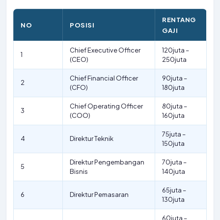
RENTANG
NO
POSISI
GAJI
Chief Executive Officer
120juta –
1
(CEO)
250juta
Chief Financial Officer
90juta –
2
(CFO)
180juta
Chief Operating Officer
80juta –
3
(COO)
160juta
75juta –
4
Direktur Teknik
150juta
Direktur Pengembangan
70juta –
5
Bisnis
140juta
65juta –
6
Direktur Pemasaran
130juta
60juta –