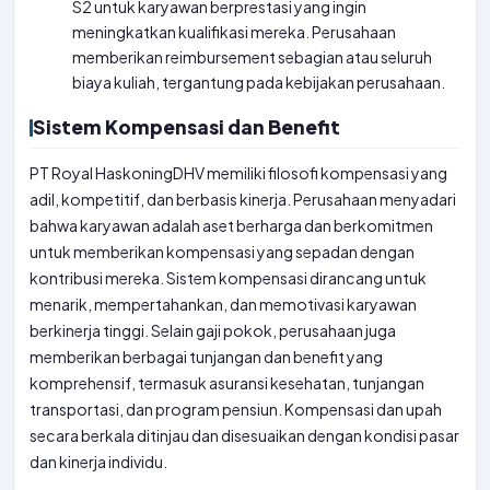
S2 untuk karyawan berprestasi yang ingin
meningkatkan kualifikasi mereka. Perusahaan
memberikan reimbursement sebagian atau seluruh
biaya kuliah, tergantung pada kebijakan perusahaan.
Sistem Kompensasi dan Benefit
PT Royal HaskoningDHV memiliki filosofi kompensasi yang
adil, kompetitif, dan berbasis kinerja. Perusahaan menyadari
bahwa karyawan adalah aset berharga dan berkomitmen
untuk memberikan kompensasi yang sepadan dengan
kontribusi mereka. Sistem kompensasi dirancang untuk
menarik, mempertahankan, dan memotivasi karyawan
berkinerja tinggi. Selain gaji pokok, perusahaan juga
memberikan berbagai tunjangan dan benefit yang
komprehensif, termasuk asuransi kesehatan, tunjangan
transportasi, dan program pensiun. Kompensasi dan upah
secara berkala ditinjau dan disesuaikan dengan kondisi pasar
dan kinerja individu.