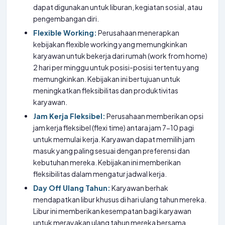
dapat digunakan untuk liburan, kegiatan sosial, atau
pengembangan diri.
Flexible Working:
Perusahaan menerapkan
kebijakan flexible working yang memungkinkan
karyawan untuk bekerja dari rumah (work from home)
2 hari per minggu untuk posisi-posisi tertentu yang
memungkinkan. Kebijakan ini bertujuan untuk
meningkatkan fleksibilitas dan produktivitas
karyawan.
Jam Kerja Fleksibel:
Perusahaan memberikan opsi
jam kerja fleksibel (flexi time) antara jam 7-10 pagi
untuk memulai kerja. Karyawan dapat memilih jam
masuk yang paling sesuai dengan preferensi dan
kebutuhan mereka. Kebijakan ini memberikan
fleksibilitas dalam mengatur jadwal kerja.
Day Off Ulang Tahun:
Karyawan berhak
mendapatkan libur khusus di hari ulang tahun mereka.
Libur ini memberikan kesempatan bagi karyawan
untuk merayakan ulang tahun mereka bersama