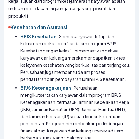
kerja. Tujuan dari program kesejahteraan karyawan adalah
untuk menciptakan lingkungan kerja yang positif dan
produktif.
Kesehatan dan Asuransi
BPJS Kesehatan:
Semua karyawan tetap dan
keluarga mereka terdaftar dalam program BPJS
Kesehatan dengan kelas 1. Ini memastikan bahwa
karyawan dan keluarga mereka mendapatkan akses
ke layanan kesehatan yang berkualitas dan terjangkau.
Perusahaan juga membantu dalam proses
pendaftaran dan pembayaran iuran BPJS Kesehatan.
BPJS Ketenagakerjaan:
Perusahaan
mengikutsertakan karyawan dalam program BPJS
Ketenagakerjaan, termasuk Jaminan Kecelakaan Kerja
(JKK), Jaminan Kematian (JKM), Jaminan Hari Tua (JHT),
dan Jaminan Pensiun (JP) sesuai dengan ketentuan
pemerintah. Program ini memberikan perlindungan
finansial bagi karyawan dan keluarga mereka dalam
berbagai situasi yang tidak terduga.