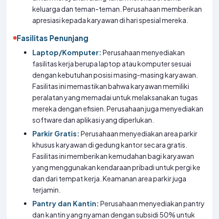
keluarga dan teman-teman. Perusahaan memberikan
apresiasi kepada karyawan di hari spesial mereka.
Fasilitas Penunjang
Laptop/Komputer:
Perusahaan menyediakan
fasilitas kerja berupa laptop atau komputer sesuai
dengan kebutuhan posisi masing-masing karyawan.
Fasilitas ini memastikan bahwa karyawan memiliki
peralatan yang memadai untuk melaksanakan tugas
mereka dengan efisien. Perusahaan juga menyediakan
software dan aplikasi yang diperlukan.
Parkir Gratis:
Perusahaan menyediakan area parkir
khusus karyawan di gedung kantor secara gratis.
Fasilitas ini memberikan kemudahan bagi karyawan
yang menggunakan kendaraan pribadi untuk pergi ke
dan dari tempat kerja. Keamanan area parkir juga
terjamin.
Pantry dan Kantin:
Perusahaan menyediakan pantry
dan kantin yang nyaman dengan subsidi 50% untuk