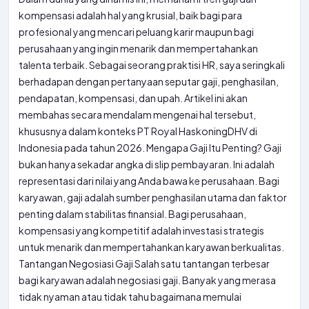
kompensasi adalah hal yang krusial, baik bagi para
profesional yang mencari peluang karir maupun bagi
perusahaan yang ingin menarik dan mempertahankan
talenta terbaik. Sebagai seorang praktisi HR, saya seringkali
berhadapan dengan pertanyaan seputar gaji, penghasilan,
pendapatan, kompensasi, dan upah. Artikel ini akan
membahas secara mendalam mengenai hal tersebut,
khususnya dalam konteks PT Royal HaskoningDHV di
Indonesia pada tahun 2026. Mengapa Gaji Itu Penting? Gaji
bukan hanya sekadar angka di slip pembayaran. Ini adalah
representasi dari nilai yang Anda bawa ke perusahaan. Bagi
karyawan, gaji adalah sumber penghasilan utama dan faktor
penting dalam stabilitas finansial. Bagi perusahaan,
kompensasi yang kompetitif adalah investasi strategis
untuk menarik dan mempertahankan karyawan berkualitas.
Tantangan Negosiasi Gaji Salah satu tantangan terbesar
bagi karyawan adalah negosiasi gaji. Banyak yang merasa
tidak nyaman atau tidak tahu bagaimana memulai