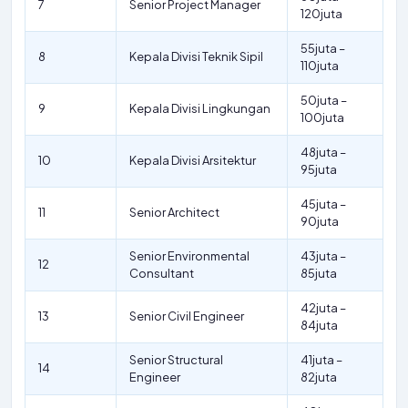
7
Senior Project Manager
120juta
55juta –
8
Kepala Divisi Teknik Sipil
110juta
50juta –
9
Kepala Divisi Lingkungan
100juta
48juta –
10
Kepala Divisi Arsitektur
95juta
45juta –
11
Senior Architect
90juta
Senior Environmental
43juta –
12
Consultant
85juta
42juta –
13
Senior Civil Engineer
84juta
Senior Structural
41juta –
14
Engineer
82juta