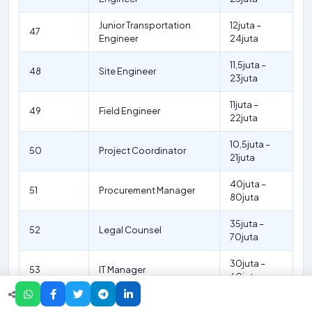
Junior Transportation
12juta –
47
Engineer
24juta
11,5juta –
48
Site Engineer
23juta
11juta –
49
Field Engineer
22juta
10,5juta –
50
Project Coordinator
21juta
40juta –
51
Procurement Manager
80juta
35juta –
52
Legal Counsel
70juta
30juta –
53
IT Manager
60juta
28juta –
54
HR Manager