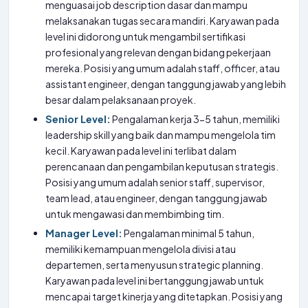
menguasai job description dasar dan mampu
melaksanakan tugas secara mandiri. Karyawan pada
level ini didorong untuk mengambil sertifikasi
profesional yang relevan dengan bidang pekerjaan
mereka. Posisi yang umum adalah staff, officer, atau
assistant engineer, dengan tanggung jawab yang lebih
besar dalam pelaksanaan proyek.
Senior Level:
Pengalaman kerja 3-5 tahun, memiliki
leadership skill yang baik dan mampu mengelola tim
kecil. Karyawan pada level ini terlibat dalam
perencanaan dan pengambilan keputusan strategis.
Posisi yang umum adalah senior staff, supervisor,
team lead, atau engineer, dengan tanggung jawab
untuk mengawasi dan membimbing tim.
Manager Level:
Pengalaman minimal 5 tahun,
memiliki kemampuan mengelola divisi atau
departemen, serta menyusun strategic planning.
Karyawan pada level ini bertanggung jawab untuk
mencapai target kinerja yang ditetapkan. Posisi yang