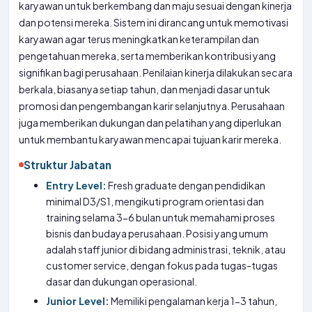
karyawan untuk berkembang dan maju sesuai dengan kinerja
dan potensi mereka. Sistem ini dirancang untuk memotivasi
karyawan agar terus meningkatkan keterampilan dan
pengetahuan mereka, serta memberikan kontribusi yang
signifikan bagi perusahaan. Penilaian kinerja dilakukan secara
berkala, biasanya setiap tahun, dan menjadi dasar untuk
promosi dan pengembangan karir selanjutnya. Perusahaan
juga memberikan dukungan dan pelatihan yang diperlukan
untuk membantu karyawan mencapai tujuan karir mereka.
Struktur Jabatan
Entry Level:
Fresh graduate dengan pendidikan
minimal D3/S1, mengikuti program orientasi dan
training selama 3-6 bulan untuk memahami proses
bisnis dan budaya perusahaan. Posisi yang umum
adalah staff junior di bidang administrasi, teknik, atau
customer service, dengan fokus pada tugas-tugas
dasar dan dukungan operasional.
Junior Level:
Memiliki pengalaman kerja 1-3 tahun,