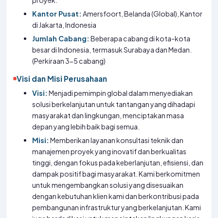
proyek.
Kantor Pusat:
Amersfoort, Belanda (Global), Kantor
di Jakarta, Indonesia
Jumlah Cabang:
Beberapa cabang di kota-kota
besar di Indonesia, termasuk Surabaya dan Medan.
(Perkiraan 3-5 cabang)
Visi dan Misi Perusahaan
Visi:
Menjadi pemimpin global dalam menyediakan
solusi berkelanjutan untuk tantangan yang dihadapi
masyarakat dan lingkungan, menciptakan masa
depan yang lebih baik bagi semua.
Misi:
Memberikan layanan konsultasi teknik dan
manajemen proyek yang inovatif dan berkualitas
tinggi, dengan fokus pada keberlanjutan, efisiensi, dan
dampak positif bagi masyarakat. Kami berkomitmen
untuk mengembangkan solusi yang disesuaikan
dengan kebutuhan klien kami dan berkontribusi pada
pembangunan infrastruktur yang berkelanjutan. Kami