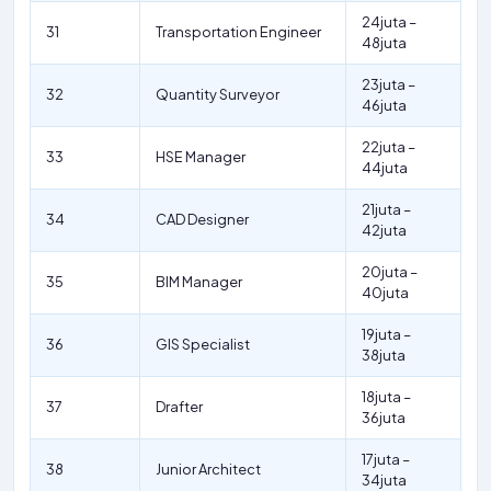
24juta –
31
Transportation Engineer
48juta
23juta –
32
Quantity Surveyor
46juta
22juta –
33
HSE Manager
44juta
21juta –
34
CAD Designer
42juta
20juta –
35
BIM Manager
40juta
19juta –
36
GIS Specialist
38juta
18juta –
37
Drafter
36juta
17juta –
38
Junior Architect
34juta