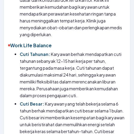
dasar dan konsultasi dokter di kantor. Klinik ini
memberikan kemudahan bagi karyawan untuk
mendapatkan perawatan kesehatan ringan tanpa
harus meninggalkan tempat kerja. Klinik juga
menyediakan obat-obatan dan perlengkapan medis
yang diperlukan.
Work Life Balance
Cuti Tahunan:
Karyawan berhak mendapatkan cuti
tahunan sebanyak 12-15 hari kerja per tahun,
tergantung pada masa kerja. Cuti tahunan dapat
diakumulasi maksimal 24 hari, sehingga karyawan
memiliki fleksibilitas dalam merencanakan liburan
mereka. Perusahaan juga memberikan kemudahan
dalam proses pengajuan cuti.
Cuti Besar:
Karyawan yang telah bekerja selama 6
tahun berhak mendapatkan cuti besar selama 1 bulan.
Cuti besar ini memberikan kesempatan bagi karyawan
untuk beristirahat dan memulihkan energi setelah
bekerja keras selama bertahun-tahun. Cuti besar