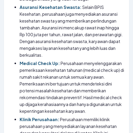
Asuransi Kesehatan Swasta:
Selain BPJS
Kesehatan, perusahaan juga menyediakan asuransi
kesehatan swasta yang memberikan perlindungan
tambahan. Asuransi ini mencakup rawat inap hingga
Rp 100 juta per tahun, rawat jalan, dan perawatan gigi.
Dengan asuransi kesehatan swasta, karyawan dapat
mengakses layanan kesehatan yang lebih luas dan
berkualitas.
Medical Check Up:
Perusahaan menyelenggarakan
pemeriksaan kesehatan tahunan (medical check up) di
rumah sakit rekanan untuk semua karyawan.
Pemeriksaan ini bertujuan untuk mendeteksi dini
potensi masalah kesehatan dan memberikan
rekomendasi tindakan preventif. Hasil medical check
up dijaga kerahasiaannya dan hanya digunakan untuk
kepentingan kesehatan karyawan.
Klinik Perusahaan:
Perusahaan memiliki klinik
perusahaan yang menyediakan layanan kesehatan