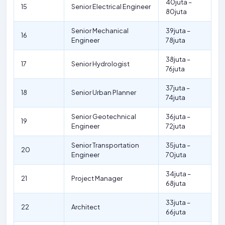
40juta –
15
Senior Electrical Engineer
80juta
Senior Mechanical
39juta –
16
Engineer
78juta
38juta –
17
Senior Hydrologist
76juta
37juta –
18
Senior Urban Planner
74juta
Senior Geotechnical
36juta –
19
Engineer
72juta
Senior Transportation
35juta –
20
Engineer
70juta
34juta –
21
Project Manager
68juta
33juta –
22
Architect
66juta