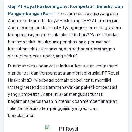
Gaji PT Royal Haskoningdhv: Kompetitif, Benefit, dan
Pengembangan Karir
– Penasaran berapa gaji yang bisa
Anda dapatkan di PT Royal HaskoningDHV? Atau mungkin
Anda seorang profesional HR yang ingin merancang sistem
kompensasi yang menarik talenta terbaik? Mari kita bedah
bersama seluk-beluk dunia penghasilan di perusahaan
konsultan teknik ternama ini, dari berbagai posisi hingga
strategi negosiasi upah yang efektif.
Di tengah persaingan ketat industri konsultan, memahami
standar gaji dan tren pendapatan menjadi krusial. PT Royal
HaskoningDHV, sebagai pemain global, tentu memiliki
strategi tersendiri dalam menawarkan paket kompensasi
yang kompetitif. Artikel ini akan mengupas tuntas
bagaimana perusahaan ini menarik dan mempertahankan
talenta melalui sistem penggajian yang adil dan
berkelanjutan.