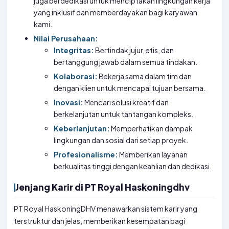
juga berdedikasi untuk menciptakan lingkungan kerja
yang inklusif dan memberdayakan bagi karyawan
kami.
Nilai Perusahaan:
Integritas:
Bertindak jujur, etis, dan
bertanggung jawab dalam semua tindakan.
Kolaborasi:
Bekerja sama dalam tim dan
dengan klien untuk mencapai tujuan bersama.
Inovasi:
Mencari solusi kreatif dan
berkelanjutan untuk tantangan kompleks.
Keberlanjutan:
Memperhatikan dampak
lingkungan dan sosial dari setiap proyek.
Profesionalisme:
Memberikan layanan
berkualitas tinggi dengan keahlian dan dedikasi.
Jenjang Karir di PT Royal Haskoningdhv
PT Royal HaskoningDHV menawarkan sistem karir yang
terstruktur dan jelas, memberikan kesempatan bagi