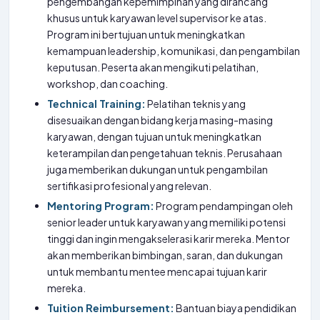
pengembangan kepemimpinan yang dirancang
khusus untuk karyawan level supervisor ke atas.
Program ini bertujuan untuk meningkatkan
kemampuan leadership, komunikasi, dan pengambilan
keputusan. Peserta akan mengikuti pelatihan,
workshop, dan coaching.
Technical Training:
Pelatihan teknis yang
disesuaikan dengan bidang kerja masing-masing
karyawan, dengan tujuan untuk meningkatkan
keterampilan dan pengetahuan teknis. Perusahaan
juga memberikan dukungan untuk pengambilan
sertifikasi profesional yang relevan.
Mentoring Program:
Program pendampingan oleh
senior leader untuk karyawan yang memiliki potensi
tinggi dan ingin mengakselerasi karir mereka. Mentor
akan memberikan bimbingan, saran, dan dukungan
untuk membantu mentee mencapai tujuan karir
mereka.
Tuition Reimbursement:
Bantuan biaya pendidikan