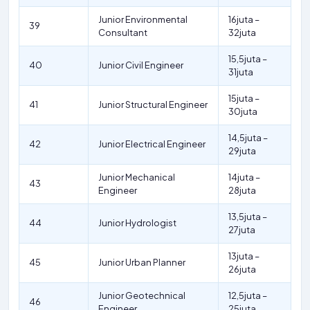
Junior Environmental
16juta –
39
Consultant
32juta
15,5juta –
40
Junior Civil Engineer
31juta
15juta –
41
Junior Structural Engineer
30juta
14,5juta –
42
Junior Electrical Engineer
29juta
Junior Mechanical
14juta –
43
Engineer
28juta
13,5juta –
44
Junior Hydrologist
27juta
13juta –
45
Junior Urban Planner
26juta
Junior Geotechnical
12,5juta –
46
Engineer
25juta