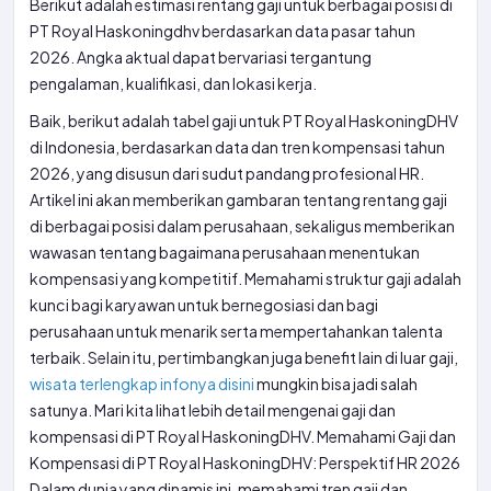
Berikut adalah estimasi rentang gaji untuk berbagai posisi di
PT Royal Haskoningdhv berdasarkan data pasar tahun
2026. Angka aktual dapat bervariasi tergantung
pengalaman, kualifikasi, dan lokasi kerja.
Baik, berikut adalah tabel gaji untuk PT Royal HaskoningDHV
di Indonesia, berdasarkan data dan tren kompensasi tahun
2026, yang disusun dari sudut pandang profesional HR.
Artikel ini akan memberikan gambaran tentang rentang gaji
di berbagai posisi dalam perusahaan, sekaligus memberikan
wawasan tentang bagaimana perusahaan menentukan
kompensasi yang kompetitif. Memahami struktur gaji adalah
kunci bagi karyawan untuk bernegosiasi dan bagi
perusahaan untuk menarik serta mempertahankan talenta
terbaik. Selain itu, pertimbangkan juga benefit lain di luar gaji,
wisata terlengkap infonya disini
mungkin bisa jadi salah
satunya. Mari kita lihat lebih detail mengenai gaji dan
kompensasi di PT Royal HaskoningDHV. Memahami Gaji dan
Kompensasi di PT Royal HaskoningDHV: Perspektif HR 2026
Dalam dunia yang dinamis ini, memahami tren gaji dan