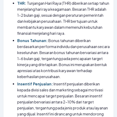
THR:
Tunjangan Hari Raya (THR) diberikan setiap tahun
menjelang hari raya keagamaan. Besaran THR adalah
1-2 bulan gaji, sesuai dengan peraturan pemerintah
dan kebijakan perusahaan. THR bertujuan untuk
membantu karyawan dalam memenuhi kebutuhan
finansial menjelang hari raya.
Bonus Tahunan:
Bonus tahunan diberikan
berdasarkan performa individu dan perusahaan secara
keseluruhan. Besaran bonus tahunan bervariasi antara
1-6 bulan gaji, tergantung pada pencapaian target
kinerja yang ditetapkan. Bonus ini merupakan bentuk
apresiasi atas kontribusi karyawan terhadap
keberhasilan perusahaan.
Insentif Penjualan:
Insentif penjualan diberikan
kepada divisi sales dan marketing sebagai motivasi
untuk mencapai target penjualan. Besaran insentif
penjualan bervariasi antara 2-10% dari target
penjualan, tergantung pada jenis produk atau layanan
yang dijual. Insentif ini dirancang untuk mendorong