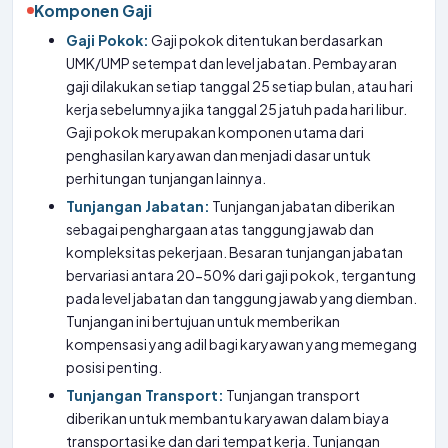
Komponen Gaji
Gaji Pokok:
Gaji pokok ditentukan berdasarkan
UMK/UMP setempat dan level jabatan. Pembayaran
gaji dilakukan setiap tanggal 25 setiap bulan, atau hari
kerja sebelumnya jika tanggal 25 jatuh pada hari libur.
Gaji pokok merupakan komponen utama dari
penghasilan karyawan dan menjadi dasar untuk
perhitungan tunjangan lainnya.
Tunjangan Jabatan:
Tunjangan jabatan diberikan
sebagai penghargaan atas tanggung jawab dan
kompleksitas pekerjaan. Besaran tunjangan jabatan
bervariasi antara 20-50% dari gaji pokok, tergantung
pada level jabatan dan tanggung jawab yang diemban.
Tunjangan ini bertujuan untuk memberikan
kompensasi yang adil bagi karyawan yang memegang
posisi penting.
Tunjangan Transport:
Tunjangan transport
diberikan untuk membantu karyawan dalam biaya
transportasi ke dan dari tempat kerja. Tunjangan