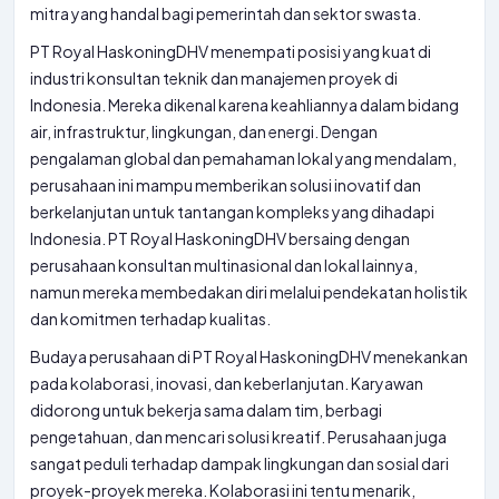
mitra yang handal bagi pemerintah dan sektor swasta.
PT Royal HaskoningDHV menempati posisi yang kuat di
industri konsultan teknik dan manajemen proyek di
Indonesia. Mereka dikenal karena keahliannya dalam bidang
air, infrastruktur, lingkungan, dan energi. Dengan
pengalaman global dan pemahaman lokal yang mendalam,
perusahaan ini mampu memberikan solusi inovatif dan
berkelanjutan untuk tantangan kompleks yang dihadapi
Indonesia. PT Royal HaskoningDHV bersaing dengan
perusahaan konsultan multinasional dan lokal lainnya,
namun mereka membedakan diri melalui pendekatan holistik
dan komitmen terhadap kualitas.
Budaya perusahaan di PT Royal HaskoningDHV menekankan
pada kolaborasi, inovasi, dan keberlanjutan. Karyawan
didorong untuk bekerja sama dalam tim, berbagi
pengetahuan, dan mencari solusi kreatif. Perusahaan juga
sangat peduli terhadap dampak lingkungan dan sosial dari
proyek-proyek mereka. Kolaborasi ini tentu menarik,