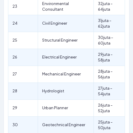
Environmental
32juta –
23
Consultant
64juta
31juta –
24
Civil Engineer
62juta
30juta –
25
Structural Engineer
60juta
29juta –
26
Electrical Engineer
58juta
28juta –
27
Mechanical Engineer
56juta
27juta –
28
Hydrologist
54juta
26juta –
29
Urban Planner
52juta
25juta –
30
Geotechnical Engineer
50juta