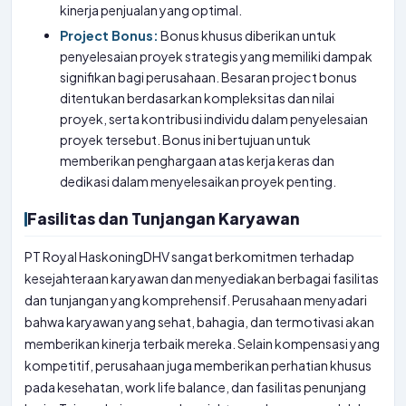
kinerja penjualan yang optimal.
Project Bonus:
Bonus khusus diberikan untuk
penyelesaian proyek strategis yang memiliki dampak
signifikan bagi perusahaan. Besaran project bonus
ditentukan berdasarkan kompleksitas dan nilai
proyek, serta kontribusi individu dalam penyelesaian
proyek tersebut. Bonus ini bertujuan untuk
memberikan penghargaan atas kerja keras dan
dedikasi dalam menyelesaikan proyek penting.
Fasilitas dan Tunjangan Karyawan
PT Royal HaskoningDHV sangat berkomitmen terhadap
kesejahteraan karyawan dan menyediakan berbagai fasilitas
dan tunjangan yang komprehensif. Perusahaan menyadari
bahwa karyawan yang sehat, bahagia, dan termotivasi akan
memberikan kinerja terbaik mereka. Selain kompensasi yang
kompetitif, perusahaan juga memberikan perhatian khusus
pada kesehatan, work life balance, dan fasilitas penunjang