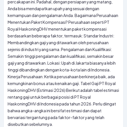
percakapan ini. Padahal, dengan persiapan yang matang,
Anda bisa mendapatkan upah yang sesuai dengan
kemampuan dan pengalaman Anda. Bagaimana Perusahaan
Menentukan Paket Kompensasi? Perusahaan seperti PT
Royal HaskoningDHV menentukan paket kompensasi
berdasarkan beberapa faktor, termasuk: Standar Industri:
Membandingkan gaji yang ditawarkan oleh perusahaan
sejenis di industri yang sama. Pengalaman dan Kualifikasi:
Semakin tinggi pengalaman dan kualifikasi, semakin besar
gaji yang ditawarkan. Lokasi: Upah di Jakarta biasanya lebih
tinggi dibandingkan dengan kota-kota lain di Indonesia.
Kinerja Perusahaan: Ketika perusahaan berkinerja baik, ada
kemungkinan bonus atau kenaikan gaji. Tabel Gaji PT Royal
HaskoningDHV (Estimasi 2026) Berikut adalah tabel estimasi
rentang gaji untuk berbagai posisi di PT Royal
HaskoningDHV di Indonesia pada tahun 2026. Perlu diingat
bahwa angka-angka ini bersifat estimasi dan dapat
bervariasi tergantung pada faktor-faktor yang telah
disebutkan sebelumnya.