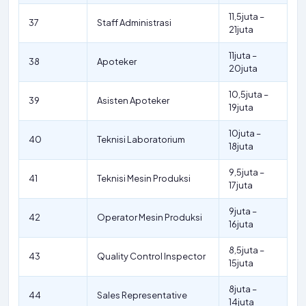
11,5juta –
37
Staff Administrasi
21juta
11juta –
38
Apoteker
20juta
10,5juta –
39
Asisten Apoteker
19juta
10juta –
40
Teknisi Laboratorium
18juta
9,5juta –
41
Teknisi Mesin Produksi
17juta
9juta –
42
Operator Mesin Produksi
16juta
8,5juta –
43
Quality Control Inspector
15juta
8juta –
44
Sales Representative
14juta