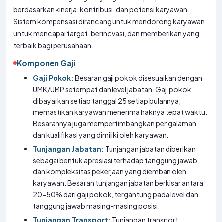
berdasarkan kinerja, kontribusi, dan potensi karyawan.
Sistem kompensasi dirancang untuk mendorong karyawan
untuk mencapai target, berinovasi, dan memberikan yang
terbaik bagi perusahaan.
Komponen Gaji
Gaji Pokok:
Besaran gaji pokok disesuaikan dengan
UMK/UMP setempat dan level jabatan. Gaji pokok
dibayarkan setiap tanggal 25 setiap bulannya,
memastikan karyawan menerima haknya tepat waktu.
Besarannya juga mempertimbangkan pengalaman
dan kualifikasi yang dimiliki oleh karyawan.
Tunjangan Jabatan:
Tunjangan jabatan diberikan
sebagai bentuk apresiasi terhadap tanggung jawab
dan kompleksitas pekerjaan yang diemban oleh
karyawan. Besaran tunjangan jabatan berkisar antara
20-50% dari gaji pokok, tergantung pada level dan
tanggung jawab masing-masing posisi.
Tunjangan Transport:
Tunjangan transport