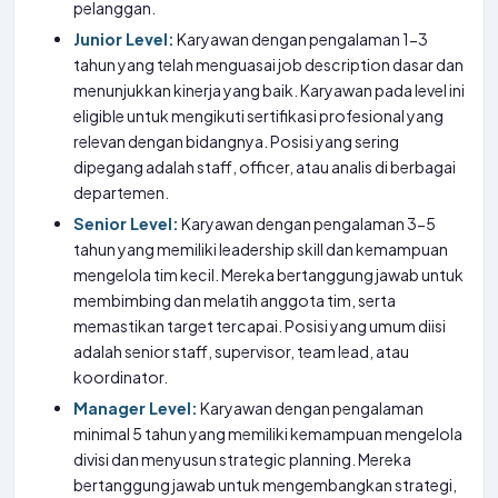
pelanggan.
Junior Level:
Karyawan dengan pengalaman 1-3
tahun yang telah menguasai job description dasar dan
menunjukkan kinerja yang baik. Karyawan pada level ini
eligible untuk mengikuti sertifikasi profesional yang
relevan dengan bidangnya. Posisi yang sering
dipegang adalah staff, officer, atau analis di berbagai
departemen.
Senior Level:
Karyawan dengan pengalaman 3-5
tahun yang memiliki leadership skill dan kemampuan
mengelola tim kecil. Mereka bertanggung jawab untuk
membimbing dan melatih anggota tim, serta
memastikan target tercapai. Posisi yang umum diisi
adalah senior staff, supervisor, team lead, atau
koordinator.
Manager Level:
Karyawan dengan pengalaman
minimal 5 tahun yang memiliki kemampuan mengelola
divisi dan menyusun strategic planning. Mereka
bertanggung jawab untuk mengembangkan strategi,