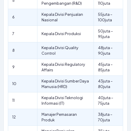
5
Pengembangan (R&D)
110juta
Kepala Divisi Penjualan
55juta –
6
Nasional
100juta
50juta –
7
Kepala Divisi Produksi
95juta
Kepala Divisi Quality
48juta –
8
Control
90juta
Kepala Divisi Regulatory
45juta –
9
Affairs
85juta
Kepala Divisi Sumber Daya
43juta –
10
Manusia (HRD)
80juta
Kepala Divisi Teknologi
40juta –
11
Informasi (IT)
75juta
Manajer Pemasaran
38juta –
12
Produk
70juta