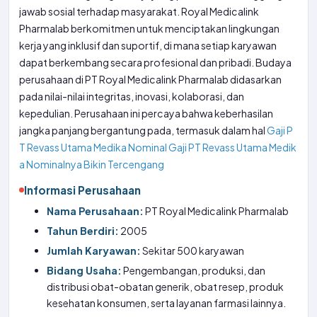
jawab sosial terhadap masyarakat. Royal Medicalink
Pharmalab berkomitmen untuk menciptakan lingkungan
kerja yang inklusif dan suportif, di mana setiap karyawan
dapat berkembang secara profesional dan pribadi. Budaya
perusahaan di PT Royal Medicalink Pharmalab didasarkan
pada nilai-nilai integritas, inovasi, kolaborasi, dan
kepedulian. Perusahaan ini percaya bahwa keberhasilan
jangka panjang bergantung pada, termasuk dalam hal
Gaji P
T Revass Utama Medika Nominal
Gaji PT Revass Utama Medik
a Nominalnya Bikin Tercengang
Informasi Perusahaan
Nama Perusahaan:
PT Royal Medicalink Pharmalab
Tahun Berdiri:
2005
Jumlah Karyawan:
Sekitar 500 karyawan
Bidang Usaha:
Pengembangan, produksi, dan
distribusi obat-obatan generik, obat resep, produk
kesehatan konsumen, serta layanan farmasi lainnya.