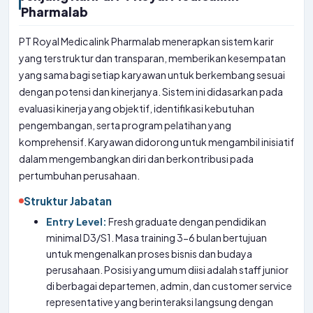
Pharmalab
PT Royal Medicalink Pharmalab menerapkan sistem karir
yang terstruktur dan transparan, memberikan kesempatan
yang sama bagi setiap karyawan untuk berkembang sesuai
dengan potensi dan kinerjanya. Sistem ini didasarkan pada
evaluasi kinerja yang objektif, identifikasi kebutuhan
pengembangan, serta program pelatihan yang
komprehensif. Karyawan didorong untuk mengambil inisiatif
dalam mengembangkan diri dan berkontribusi pada
pertumbuhan perusahaan.
Struktur Jabatan
Entry Level:
Fresh graduate dengan pendidikan
minimal D3/S1. Masa training 3-6 bulan bertujuan
untuk mengenalkan proses bisnis dan budaya
perusahaan. Posisi yang umum diisi adalah staff junior
di berbagai departemen, admin, dan customer service
representative yang berinteraksi langsung dengan