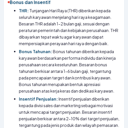
Bonus dan Insentif
THR:
Tunjangan Hari Raya (THR) diberikan kepada
seluruh karyawan menjelang hari raya keagamaan.
Besaran THR adalah 1-2 bulan gaji, sesuai dengan
peraturan pemerintah dan kebijakan perusahaan. THR
dibayarkan tepat waktu agar karyawan dapat
mempersiapkan perayaan hari raya dengan baik.
Bonus Tahunan:
Bonus tahunan diberikan kepada
karyawan berdasarkan performa individu dan kinerja
perusahaan secara keseluruhan. Besaran bonus
tahunan berkisar antara 1-6 bulan gaji, tergantung
pada pencapaian target dan kontribusi karyawan.
Bonus tahunan merupakan bentuk apresiasi
perusahaan atas kerja keras dan dedikasi karyawan.
Insentif Penjualan:
Insentif penjualan diberikan
kepada divisi sales dan marketing sebagai motivasi
untuk mencapai target penjualan. Besaran insentif
penjualan berkisar antara 2-10% dari target penjualan,
tergantung pada jenis produk dan wilayah pemasaran.