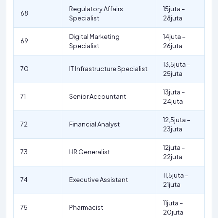
Regulatory Affairs
15juta –
68
Specialist
28juta
Digital Marketing
14juta –
69
Specialist
26juta
13,5juta –
70
IT Infrastructure Specialist
25juta
13juta –
71
Senior Accountant
24juta
12,5juta –
72
Financial Analyst
23juta
12juta –
73
HR Generalist
22juta
11,5juta –
74
Executive Assistant
21juta
11juta –
75
Pharmacist
20juta