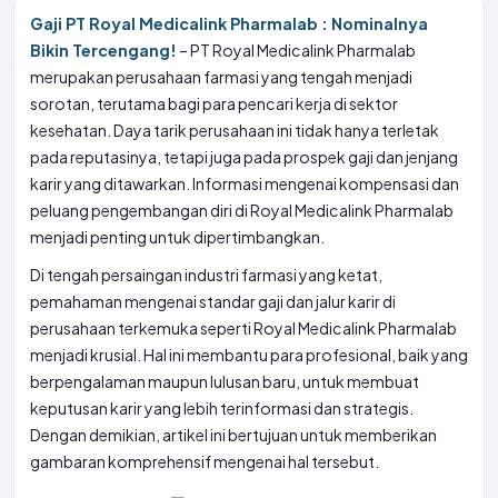
Gaji PT Royal Medicalink Pharmalab : Nominalnya
Bikin Tercengang!
– PT Royal Medicalink Pharmalab
merupakan perusahaan farmasi yang tengah menjadi
sorotan, terutama bagi para pencari kerja di sektor
kesehatan. Daya tarik perusahaan ini tidak hanya terletak
pada reputasinya, tetapi juga pada prospek gaji dan jenjang
karir yang ditawarkan. Informasi mengenai kompensasi dan
peluang pengembangan diri di Royal Medicalink Pharmalab
menjadi penting untuk dipertimbangkan.
Di tengah persaingan industri farmasi yang ketat,
pemahaman mengenai standar gaji dan jalur karir di
perusahaan terkemuka seperti Royal Medicalink Pharmalab
menjadi krusial. Hal ini membantu para profesional, baik yang
berpengalaman maupun lulusan baru, untuk membuat
keputusan karir yang lebih terinformasi dan strategis.
Dengan demikian, artikel ini bertujuan untuk memberikan
gambaran komprehensif mengenai hal tersebut.