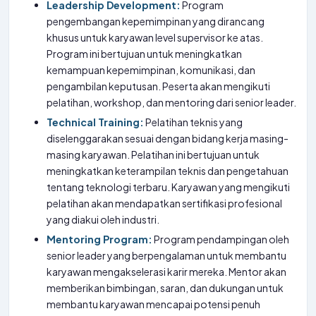
Leadership Development:
Program
pengembangan kepemimpinan yang dirancang
khusus untuk karyawan level supervisor ke atas.
Program ini bertujuan untuk meningkatkan
kemampuan kepemimpinan, komunikasi, dan
pengambilan keputusan. Peserta akan mengikuti
pelatihan, workshop, dan mentoring dari senior leader.
Technical Training:
Pelatihan teknis yang
diselenggarakan sesuai dengan bidang kerja masing-
masing karyawan. Pelatihan ini bertujuan untuk
meningkatkan keterampilan teknis dan pengetahuan
tentang teknologi terbaru. Karyawan yang mengikuti
pelatihan akan mendapatkan sertifikasi profesional
yang diakui oleh industri.
Mentoring Program:
Program pendampingan oleh
senior leader yang berpengalaman untuk membantu
karyawan mengakselerasi karir mereka. Mentor akan
memberikan bimbingan, saran, dan dukungan untuk
membantu karyawan mencapai potensi penuh