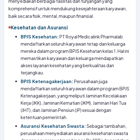
menyediakan berbagai fasilitas dan tunjangan yang
komprehensif untuk mendukung kesejahteraan karyawan,
baik secara fisik, mental, maupun finansial.
Kesehatan dan Asuransi
BPJS Kesehatan:
PT Royal Medicalink Pharmalab
mendaftarkan seluruh karyawan tetap dan keluarga
mereka dalam program BPJS Kesehatan kelas 1. Hal ini
memastikan karyawan dan keluarga mendapatkan
akses layanan kesehatan yang berkualitas dan
terjangkau.
BPJS Ketenagakerjaan:
Perusahaan juga
mendaftarkan seluruh karyawan dalam program BPJS
Ketenagakerjaan, yang meliputi Jaminan Kecelakaan
Kerja (JKK), Jaminan Kematian (JKM), Jaminan Hari Tua
(JHT), dan Jaminan Pensiun (JP) sesuai dengan
ketentuan pemerintah.
Asuransi Kesehatan Swasta:
Sebagai tambahan,
perusahaan menyediakan asuransi kesehatan swasta