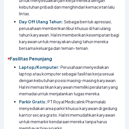
untuk menyesuaikan jam kerja mereka dengan
kebutuhan pribadi dan menghindari kemacetan lalu
lintas.
Day Off Ulang Tahun:
Sebagai bentuk apresiasi,
perusahaan memberikan libur khusus di hari ulang
tahun karyawan. Hal ini memberikan kesempatan bagi
karyawan untuk merayakan ulang tahun mereka
bersama keluarga dan teman-teman.
Fasilitas Penunjang
Laptop/Komputer:
Perusahaan menyediakan
laptop atau komputer sebagai fasilitas kerja sesuai
dengan kebutuhan posisi masing-masing karyawan.
Hal ini memastikan karyawan memiliki peralatan yang
memadai untuk menjalankan tugas mereka.
Parkir Gratis:
PT Royal Medicalink Pharmalab
menyediakan area parkir khusus karyawan di gedung
kantor secara gratis. Hal ini memudahkan karyawan
untuk memarkir kendaraan mereka tanpa harus
membayar biaya parkir.