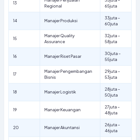
Manajer Penjualan
35juta –
13
Regional
65juta
33juta –
14
Manajer Produksi
60juta
Manajer Quality
32juta –
15
Assurance
58juta
30juta –
16
Manajer Riset Pasar
55juta
Manajer Pengembangan
29juta –
17
Bisnis
53juta
28juta –
18
Manajer Logistik
50juta
27juta –
19
Manajer Keuangan
48juta
26juta –
20
Manajer Akuntansi
46juta