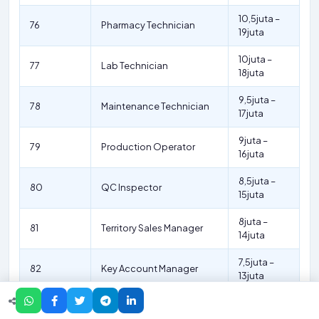
10,5juta –
76
Pharmacy Technician
19juta
10juta –
77
Lab Technician
18juta
9,5juta –
78
Maintenance Technician
17juta
9juta –
79
Production Operator
16juta
8,5juta –
80
QC Inspector
15juta
8juta –
81
Territory Sales Manager
14juta
7,5juta –
82
Key Account Manager
13juta
7juta –
83
Warehouse Associate
12juta