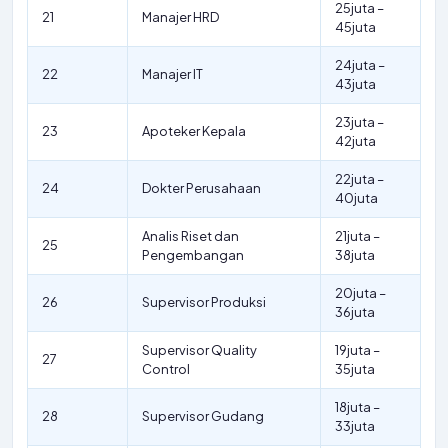
25juta –
21
Manajer HRD
45juta
24juta –
22
Manajer IT
43juta
23juta –
23
Apoteker Kepala
42juta
22juta –
24
Dokter Perusahaan
40juta
Analis Riset dan
21juta –
25
Pengembangan
38juta
20juta –
26
Supervisor Produksi
36juta
Supervisor Quality
19juta –
27
Control
35juta
18juta –
28
Supervisor Gudang
33juta