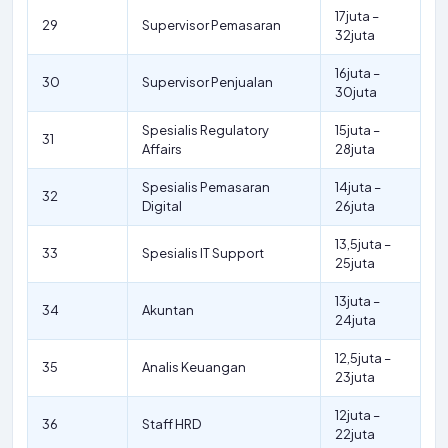
17juta –
29
Supervisor Pemasaran
32juta
16juta –
30
Supervisor Penjualan
30juta
Spesialis Regulatory
15juta –
31
Affairs
28juta
Spesialis Pemasaran
14juta –
32
Digital
26juta
13,5juta –
33
Spesialis IT Support
25juta
13juta –
34
Akuntan
24juta
12,5juta –
35
Analis Keuangan
23juta
12juta –
36
Staff HRD
22juta