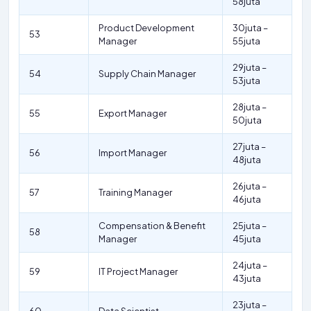
58juta
Product Development
30juta –
53
Manager
55juta
29juta –
54
Supply Chain Manager
53juta
28juta –
55
Export Manager
50juta
27juta –
56
Import Manager
48juta
26juta –
57
Training Manager
46juta
Compensation & Benefit
25juta –
58
Manager
45juta
24juta –
59
IT Project Manager
43juta
23juta –