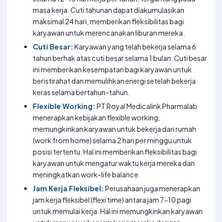
masa kerja. Cuti tahunan dapat diakumulasikan
maksimal 24 hari, memberikan fleksibilitas bagi
karyawan untuk merencanakan liburan mereka.
Cuti Besar:
Karyawan yang telah bekerja selama 6
tahun berhak atas cuti besar selama 1 bulan. Cuti besar
ini memberikan kesempatan bagi karyawan untuk
beristirahat dan memulihkan energi setelah bekerja
keras selama bertahun-tahun.
Flexible Working:
PT Royal Medicalink Pharmalab
menerapkan kebijakan flexible working,
memungkinkan karyawan untuk bekerja dari rumah
(work from home) selama 2 hari per minggu untuk
posisi tertentu. Hal ini memberikan fleksibilitas bagi
karyawan untuk mengatur waktu kerja mereka dan
meningkatkan work-life balance.
Jam Kerja Fleksibel:
Perusahaan juga menerapkan
jam kerja fleksibel (flexi time) antara jam 7-10 pagi
untuk memulai kerja. Hal ini memungkinkan karyawan