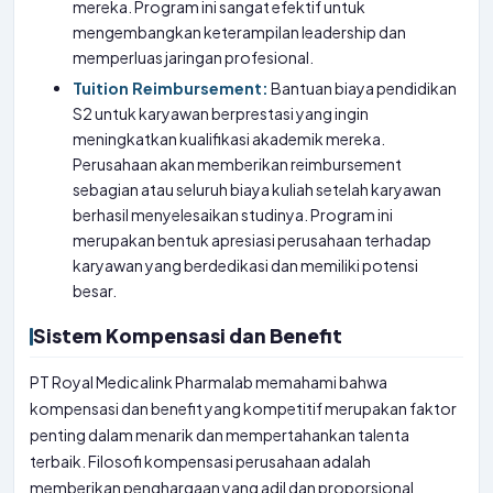
mereka. Program ini sangat efektif untuk
mengembangkan keterampilan leadership dan
memperluas jaringan profesional.
Tuition Reimbursement:
Bantuan biaya pendidikan
S2 untuk karyawan berprestasi yang ingin
meningkatkan kualifikasi akademik mereka.
Perusahaan akan memberikan reimbursement
sebagian atau seluruh biaya kuliah setelah karyawan
berhasil menyelesaikan studinya. Program ini
merupakan bentuk apresiasi perusahaan terhadap
karyawan yang berdedikasi dan memiliki potensi
besar.
Sistem Kompensasi dan Benefit
PT Royal Medicalink Pharmalab memahami bahwa
kompensasi dan benefit yang kompetitif merupakan faktor
penting dalam menarik dan mempertahankan talenta
terbaik. Filosofi kompensasi perusahaan adalah
memberikan penghargaan yang adil dan proporsional