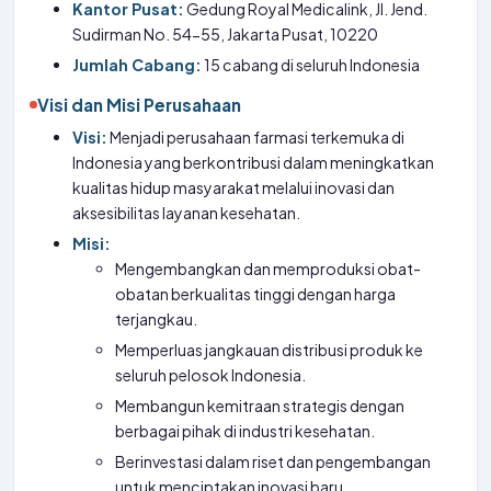
Kantor Pusat:
Gedung Royal Medicalink, Jl. Jend.
Sudirman No. 54-55, Jakarta Pusat, 10220
Jumlah Cabang:
15 cabang di seluruh Indonesia
Visi dan Misi Perusahaan
Visi:
Menjadi perusahaan farmasi terkemuka di
Indonesia yang berkontribusi dalam meningkatkan
kualitas hidup masyarakat melalui inovasi dan
aksesibilitas layanan kesehatan.
Misi:
Mengembangkan dan memproduksi obat-
obatan berkualitas tinggi dengan harga
terjangkau.
Memperluas jangkauan distribusi produk ke
seluruh pelosok Indonesia.
Membangun kemitraan strategis dengan
berbagai pihak di industri kesehatan.
Berinvestasi dalam riset dan pengembangan
untuk menciptakan inovasi baru.