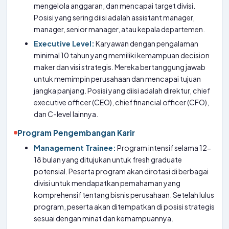
mengelola anggaran, dan mencapai target divisi.
Posisi yang sering diisi adalah assistant manager,
manager, senior manager, atau kepala departemen.
Executive Level:
Karyawan dengan pengalaman
minimal 10 tahun yang memiliki kemampuan decision
maker dan visi strategis. Mereka bertanggung jawab
untuk memimpin perusahaan dan mencapai tujuan
jangka panjang. Posisi yang diisi adalah direktur, chief
executive officer (CEO), chief financial officer (CFO),
dan C-level lainnya.
Program Pengembangan Karir
Management Trainee:
Program intensif selama 12-
18 bulan yang ditujukan untuk fresh graduate
potensial. Peserta program akan dirotasi di berbagai
divisi untuk mendapatkan pemahaman yang
komprehensif tentang bisnis perusahaan. Setelah lulus
program, peserta akan ditempatkan di posisi strategis
sesuai dengan minat dan kemampuannya.