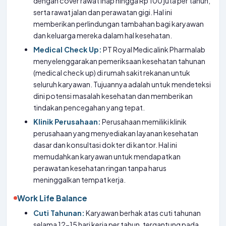
dengan cover rawat inap hingga Rp 100 juta per tahun,
serta rawat jalan dan perawatan gigi. Hal ini
memberikan perlindungan tambahan bagi karyawan
dan keluarga mereka dalam hal kesehatan.
Medical Check Up:
PT Royal Medicalink Pharmalab
menyelenggarakan pemeriksaan kesehatan tahunan
(medical check up) di rumah sakit rekanan untuk
seluruh karyawan. Tujuannya adalah untuk mendeteksi
dini potensi masalah kesehatan dan memberikan
tindakan pencegahan yang tepat.
Klinik Perusahaan:
Perusahaan memiliki klinik
perusahaan yang menyediakan layanan kesehatan
dasar dan konsultasi dokter di kantor. Hal ini
memudahkan karyawan untuk mendapatkan
perawatan kesehatan ringan tanpa harus
meninggalkan tempat kerja.
Work Life Balance
Cuti Tahunan:
Karyawan berhak atas cuti tahunan
selama 12-15 hari kerja per tahun, tergantung pada