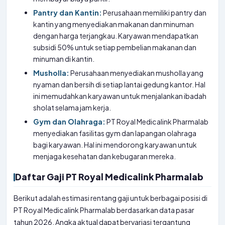
Pantry dan Kantin:
Perusahaan memiliki pantry dan
kantin yang menyediakan makanan dan minuman
dengan harga terjangkau. Karyawan mendapatkan
subsidi 50% untuk setiap pembelian makanan dan
minuman di kantin.
Musholla:
Perusahaan menyediakan musholla yang
nyaman dan bersih di setiap lantai gedung kantor. Hal
ini memudahkan karyawan untuk menjalankan ibadah
sholat selama jam kerja.
Gym dan Olahraga:
PT Royal Medicalink Pharmalab
menyediakan fasilitas gym dan lapangan olahraga
bagi karyawan. Hal ini mendorong karyawan untuk
menjaga kesehatan dan kebugaran mereka.
Daftar Gaji PT Royal Medicalink Pharmalab
Berikut adalah estimasi rentang gaji untuk berbagai posisi di
PT Royal Medicalink Pharmalab berdasarkan data pasar
tahun 2026. Angka aktual dapat bervariasi tergantung