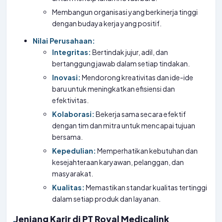
Membangun organisasi yang berkinerja tinggi
dengan budaya kerja yang positif.
Nilai Perusahaan:
Integritas:
Bertindak jujur, adil, dan
bertanggung jawab dalam setiap tindakan.
Inovasi:
Mendorong kreativitas dan ide-ide
baru untuk meningkatkan efisiensi dan
efektivitas.
Kolaborasi:
Bekerja sama secara efektif
dengan tim dan mitra untuk mencapai tujuan
bersama.
Kepedulian:
Memperhatikan kebutuhan dan
kesejahteraan karyawan, pelanggan, dan
masyarakat.
Kualitas:
Memastikan standar kualitas tertinggi
dalam setiap produk dan layanan.
Jenjang Karir di PT Royal Medicalink