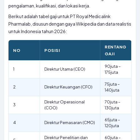
pengalaman, kualifikasi, dan lokasi kerja.
Berikut adalah tabel gaji untuk PT Royal Medicalink
Pharmalab, disusun dengan gaya Wikipedia dan data realistis
untuk Indonesia tahun 2026:
RENTANG
NO
POSISI
GAJI
90juta –
1
Direktur Utama (CEO)
175juta
75juta –
2
Direktur Keuangan (CFO)
140juta
Direktur Operasional
70juta –
3
(COO)
130juta
65juta –
4
Direktur Pemasaran (CMO)
120juta
Direktur Penelitian dan
60juta –