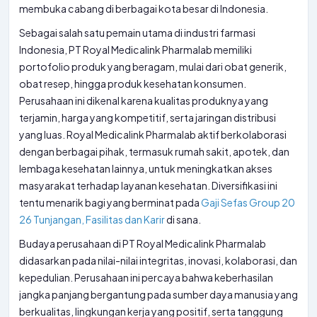
membuka cabang di berbagai kota besar di Indonesia.
Sebagai salah satu pemain utama di industri farmasi
Indonesia, PT Royal Medicalink Pharmalab memiliki
portofolio produk yang beragam, mulai dari obat generik,
obat resep, hingga produk kesehatan konsumen.
Perusahaan ini dikenal karena kualitas produknya yang
terjamin, harga yang kompetitif, serta jaringan distribusi
yang luas. Royal Medicalink Pharmalab aktif berkolaborasi
dengan berbagai pihak, termasuk rumah sakit, apotek, dan
lembaga kesehatan lainnya, untuk meningkatkan akses
masyarakat terhadap layanan kesehatan. Diversifikasi ini
tentu menarik bagi yang berminat pada
Gaji Sefas Group 20
26 Tunjangan, Fasilitas dan Karir
di sana.
Budaya perusahaan di PT Royal Medicalink Pharmalab
didasarkan pada nilai-nilai integritas, inovasi, kolaborasi, dan
kepedulian. Perusahaan ini percaya bahwa keberhasilan
jangka panjang bergantung pada sumber daya manusia yang
berkualitas, lingkungan kerja yang positif, serta tanggung