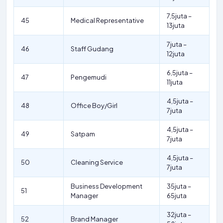
7,5juta –
45
Medical Representative
13juta
7juta –
46
Staff Gudang
12juta
6,5juta –
47
Pengemudi
11juta
4,5juta –
48
Office Boy/Girl
7juta
4,5juta –
49
Satpam
7juta
4,5juta –
50
Cleaning Service
7juta
Business Development
35juta –
51
Manager
65juta
32juta –
52
Brand Manager