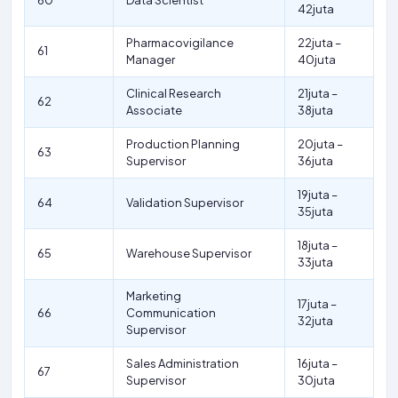
60
Data Scientist
42juta
Pharmacovigilance
22juta –
61
Manager
40juta
Clinical Research
21juta –
62
Associate
38juta
Production Planning
20juta –
63
Supervisor
36juta
19juta –
64
Validation Supervisor
35juta
18juta –
65
Warehouse Supervisor
33juta
Marketing
17juta –
66
Communication
32juta
Supervisor
Sales Administration
16juta –
67
Supervisor
30juta