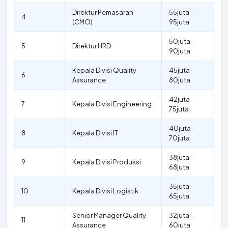
Direktur Pemasaran
55juta –
4
(CMO)
95juta
50juta –
5
Direktur HRD
90juta
Kepala Divisi Quality
45juta –
6
Assurance
80juta
42juta –
7
Kepala Divisi Engineering
75juta
40juta –
8
Kepala Divisi IT
70juta
38juta –
9
Kepala Divisi Produksi
68juta
35juta –
10
Kepala Divisi Logistik
65juta
Senior Manager Quality
32juta –
11
Assurance
60juta