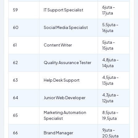
6juta –
59
IT Support Specialist
17juta
5,5juta –
60
Social Media Specialist
16juta
5juta –
61
Content Writer
15juta
4,8juta –
62
Quality Assurance Tester
14juta
4,5juta –
63
Help Desk Support
13juta
4,3juta –
64
Junior Web Developer
12juta
Marketing Automation
8,5juta –
65
Specialist
19,5juta
9juta –
66
Brand Manager
20,5juta