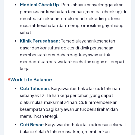
Medical Check Up:
Perusahaan menyelenggarakan
pemeriksaan kesehatan tahunan (medical check up) di
rumah sakit rekanan, untuk mendeteksi dini potensi
masalah kesehatan dan mempromosikan gaya hidup
sehat.
Klinik Perusahaan:
Tersedia layanan kesehatan
dasar dan konsultasi dokter di klinik perusahaan,
memberikan kemudahan bagi karyawan untuk
mendapatkan perawatan kesehatan ringan di tempat
kerja.
Work Life Balance
Cuti Tahunan:
Karyawan berhak atas cuti tahunan
sebanyak 12-15 hari kerja per tahun, yang dapat
diakumulasi maksimal 24 hari. Cuti ini memberikan
kesempatan bagi karyawan untuk beristirahat dan
memulihkan energi.
Cuti Besar:
Karyawan berhak atas cuti besar selama 1
bulan setelah 6 tahun masa kerja, memberikan