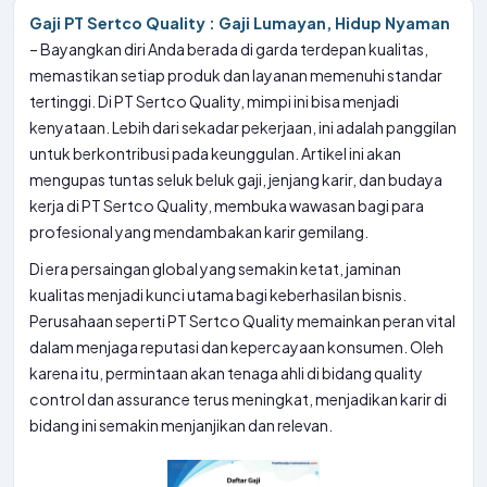
Gaji PT Sertco Quality : Gaji Lumayan, Hidup Nyaman
– Bayangkan diri Anda berada di garda terdepan kualitas,
memastikan setiap produk dan layanan memenuhi standar
tertinggi. Di PT Sertco Quality, mimpi ini bisa menjadi
kenyataan. Lebih dari sekadar pekerjaan, ini adalah panggilan
untuk berkontribusi pada keunggulan. Artikel ini akan
mengupas tuntas seluk beluk gaji, jenjang karir, dan budaya
kerja di PT Sertco Quality, membuka wawasan bagi para
profesional yang mendambakan karir gemilang.
Di era persaingan global yang semakin ketat, jaminan
kualitas menjadi kunci utama bagi keberhasilan bisnis.
Perusahaan seperti PT Sertco Quality memainkan peran vital
dalam menjaga reputasi dan kepercayaan konsumen. Oleh
karena itu, permintaan akan tenaga ahli di bidang quality
control dan assurance terus meningkat, menjadikan karir di
bidang ini semakin menjanjikan dan relevan.