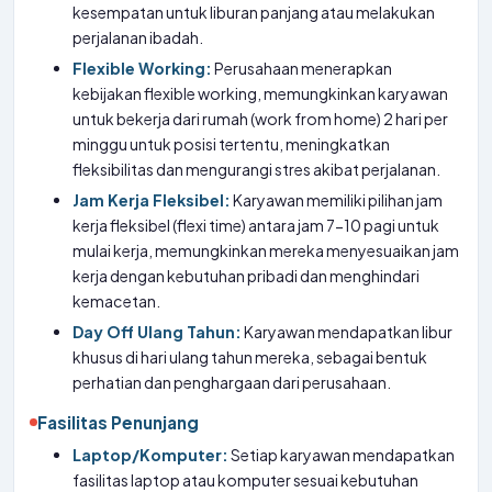
kesempatan untuk liburan panjang atau melakukan
perjalanan ibadah.
Flexible Working:
Perusahaan menerapkan
kebijakan flexible working, memungkinkan karyawan
untuk bekerja dari rumah (work from home) 2 hari per
minggu untuk posisi tertentu, meningkatkan
fleksibilitas dan mengurangi stres akibat perjalanan.
Jam Kerja Fleksibel:
Karyawan memiliki pilihan jam
kerja fleksibel (flexi time) antara jam 7-10 pagi untuk
mulai kerja, memungkinkan mereka menyesuaikan jam
kerja dengan kebutuhan pribadi dan menghindari
kemacetan.
Day Off Ulang Tahun:
Karyawan mendapatkan libur
khusus di hari ulang tahun mereka, sebagai bentuk
perhatian dan penghargaan dari perusahaan.
Fasilitas Penunjang
Laptop/Komputer:
Setiap karyawan mendapatkan
fasilitas laptop atau komputer sesuai kebutuhan