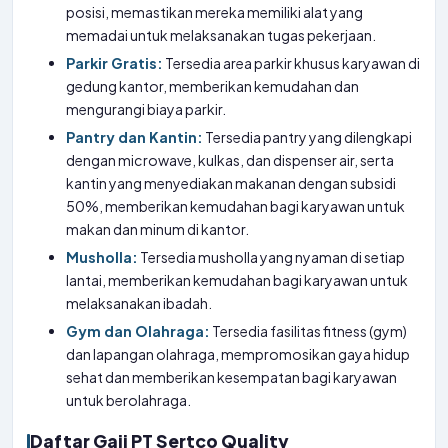
posisi, memastikan mereka memiliki alat yang
memadai untuk melaksanakan tugas pekerjaan.
Parkir Gratis:
Tersedia area parkir khusus karyawan di
gedung kantor, memberikan kemudahan dan
mengurangi biaya parkir.
Pantry dan Kantin:
Tersedia pantry yang dilengkapi
dengan microwave, kulkas, dan dispenser air, serta
kantin yang menyediakan makanan dengan subsidi
50%, memberikan kemudahan bagi karyawan untuk
makan dan minum di kantor.
Musholla:
Tersedia musholla yang nyaman di setiap
lantai, memberikan kemudahan bagi karyawan untuk
melaksanakan ibadah.
Gym dan Olahraga:
Tersedia fasilitas fitness (gym)
dan lapangan olahraga, mempromosikan gaya hidup
sehat dan memberikan kesempatan bagi karyawan
untuk berolahraga.
Daftar Gaji PT Sertco Quality