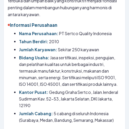
terbuka dan umpan balik yang konstruktif menjadi fondasi
penting dalam membangun hubungan yang harmonis di
antara karyawan.
Informasi Perusahaan
Nama Perusahaan:
PT Sertco Quality Indonesia
Tahun Berdiri:
2010
Jumlah Karyawan:
Sekitar 250 karyawan
Bidang Usaha:
Jasa sertifikasi, inspeksi, pengujian,
dan pelatihan kualitas untuk berbagai industri,
termasuk manufaktur, konstruksi, makanan dan
minuman, serta energi. Sertifikasi meliputi ISO 9001,
ISO 14001, ISO 45001, dan sertifikasi produk lainnya.
Kantor Pusat:
Gedung Graha Sertco, Jalan Jenderal
Sudirman Kav. 52-53, Jakarta Selatan, DKI Jakarta,
12190
Jumlah Cabang:
5 cabang di seluruh Indonesia
(Surabaya, Medan, Bandung, Semarang, Makassar)