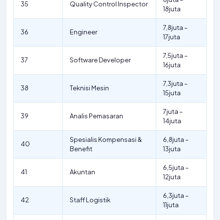
35
Quality Control Inspector
18juta
7,8juta –
36
Engineer
17juta
7,5juta –
37
Software Developer
16juta
7,3juta –
38
Teknisi Mesin
15juta
7juta –
39
Analis Pemasaran
14juta
Spesialis Kompensasi &
6,8juta –
40
Benefit
13juta
6,5juta –
41
Akuntan
12juta
6,3juta –
42
Staff Logistik
11juta