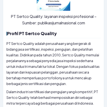
PT Sertco Quality: layanan inspeksi profesional –
Sumber: publikasijurnalnasional.com
Profil PT Sertco Quality
PT Sertco Quality adalah perusahaan yang bergerak di
bidang jasa sertifikasi, inspeksi, pengujian, dan pelatihan
kualitas. Didirikan pada tahun 2010, Sertco Quality memulai
perjalanannya sebagai penyedia jasa inspeksi sederhana
untuk industri manufaktur lokal. Dengan fokus pada kualitas
layanan dan kepuasan pelanggan, perusahaan secara
bertahap memperluas portofolionya untuk mencakup
berbagai jenis sertifikasi dan pengujian.
Dalam industri sertifikasi dan pengujian yang kompetitif, PT
Sertco Quality telah berhasil memposisikan diri sebagai
mitra terpercaya bagi berbagai perusahaan di Indonesia.