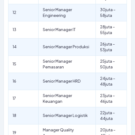
Senior Manager
30juta –
12
Engineering
58juta
28juta –
13
Senior Manager IT
55juta
26juta –
14
Senior Manager Produksi
53juta
Senior Manager
25juta –
15
Pemasaran
50juta
24juta –
16
Senior Manager HRD
48juta
Senior Manager
23juta –
17
Keuangan
46juta
22juta –
18
Senior Manager Logistik
44juta
Manager Quality
20juta –
19