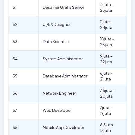
12juta –
51
Desainer Grafis Senior
25juta
11juta –
52
UI/UX Designer
24juta
10juta –
53
Data Scientist
23juta
9juta –
54
System Administrator
22juta
8juta –
55
Database Administrator
21juta
7,5juta –
56
Network Engineer
20juta
7juta –
57
Web Developer
19juta
6,5juta –
58
Mobile App Developer
18juta