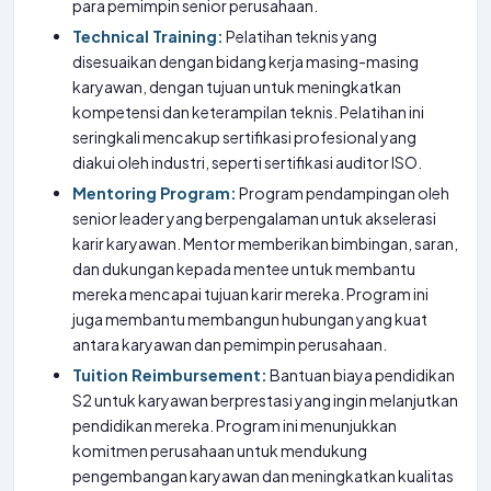
para pemimpin senior perusahaan.
Technical Training:
Pelatihan teknis yang
disesuaikan dengan bidang kerja masing-masing
karyawan, dengan tujuan untuk meningkatkan
kompetensi dan keterampilan teknis. Pelatihan ini
seringkali mencakup sertifikasi profesional yang
diakui oleh industri, seperti sertifikasi auditor ISO.
Mentoring Program:
Program pendampingan oleh
senior leader yang berpengalaman untuk akselerasi
karir karyawan. Mentor memberikan bimbingan, saran,
dan dukungan kepada mentee untuk membantu
mereka mencapai tujuan karir mereka. Program ini
juga membantu membangun hubungan yang kuat
antara karyawan dan pemimpin perusahaan.
Tuition Reimbursement:
Bantuan biaya pendidikan
S2 untuk karyawan berprestasi yang ingin melanjutkan
pendidikan mereka. Program ini menunjukkan
komitmen perusahaan untuk mendukung
pengembangan karyawan dan meningkatkan kualitas