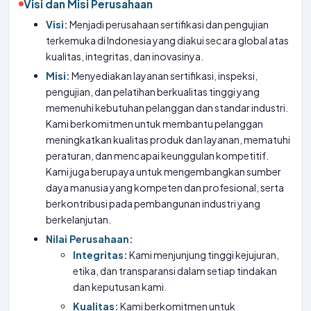
Visi dan Misi Perusahaan
Visi:
Menjadi perusahaan sertifikasi dan pengujian
terkemuka di Indonesia yang diakui secara global atas
kualitas, integritas, dan inovasinya.
Misi:
Menyediakan layanan sertifikasi, inspeksi,
pengujian, dan pelatihan berkualitas tinggi yang
memenuhi kebutuhan pelanggan dan standar industri.
Kami berkomitmen untuk membantu pelanggan
meningkatkan kualitas produk dan layanan, mematuhi
peraturan, dan mencapai keunggulan kompetitif.
Kami juga berupaya untuk mengembangkan sumber
daya manusia yang kompeten dan profesional, serta
berkontribusi pada pembangunan industri yang
berkelanjutan.
Nilai Perusahaan:
Integritas:
Kami menjunjung tinggi kejujuran,
etika, dan transparansi dalam setiap tindakan
dan keputusan kami.
Kualitas:
Kami berkomitmen untuk