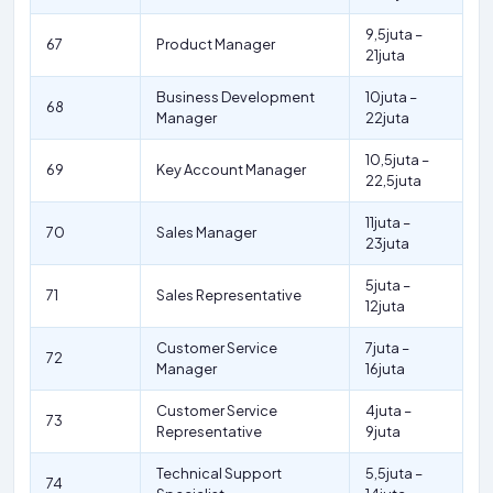
9,5juta –
67
Product Manager
21juta
Business Development
10juta –
68
Manager
22juta
10,5juta –
69
Key Account Manager
22,5juta
11juta –
70
Sales Manager
23juta
5juta –
71
Sales Representative
12juta
Customer Service
7juta –
72
Manager
16juta
Customer Service
4juta –
73
Representative
9juta
Technical Support
5,5juta –
74