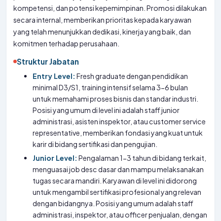
kompetensi, dan potensi kepemimpinan. Promosi dilakukan
secara internal, memberikan prioritas kepada karyawan
yang telah menunjukkan dedikasi, kinerja yang baik, dan
komitmen terhadap perusahaan.
Struktur Jabatan
Entry Level:
Fresh graduate dengan pendidikan
minimal D3/S1, training intensif selama 3-6 bulan
untuk memahami proses bisnis dan standar industri.
Posisi yang umum di level ini adalah staff junior
administrasi, asisten inspektor, atau customer service
representative, memberikan fondasi yang kuat untuk
karir di bidang sertifikasi dan pengujian.
Junior Level:
Pengalaman 1-3 tahun di bidang terkait,
menguasai job desc dasar dan mampu melaksanakan
tugas secara mandiri. Karyawan di level ini didorong
untuk mengambil sertifikasi profesional yang relevan
dengan bidangnya. Posisi yang umum adalah staff
administrasi, inspektor, atau officer penjualan, dengan