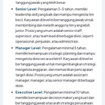
tanggung jawab yang lebih besar.
Senior Level:
Pengalaman 3-5 tahun, memiliki
leadership skill yang baik dan mampu mengelola tim
kecil. Karyawan di level ini bertanggung jawab untuk
membimbing dan melatih anggota tim yang lebih
junior. Posisi yang umum adalah senior staff,
supervisor, atau team lead di berbagai divisi, seperti
operasional, penjualan, atau administrasi.
Manager Level:
Pengalaman minimal 5 tahun,
memiliki kemampuan strategic planning dan mampu
mengelola divisi secara efektif. Karyawan di level ini
bertanggung jawab untuk mengembangkan strategi,
mengelola anggaran, dan memastikan pencapaian
target divisi. Posisi yang umum adalah assistant
manager, manager, atau senior manager di berbagai
divisi.
Executive Level:
Pengalaman minimal 10 tahun,
memiliki kemampuan decision maker yang kuat dan
bertanggung jawab atas arah strategis perusahaan.