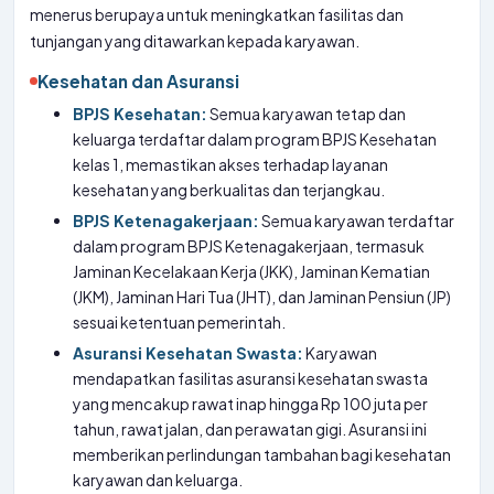
menerus berupaya untuk meningkatkan fasilitas dan
tunjangan yang ditawarkan kepada karyawan.
Kesehatan dan Asuransi
BPJS Kesehatan:
Semua karyawan tetap dan
keluarga terdaftar dalam program BPJS Kesehatan
kelas 1, memastikan akses terhadap layanan
kesehatan yang berkualitas dan terjangkau.
BPJS Ketenagakerjaan:
Semua karyawan terdaftar
dalam program BPJS Ketenagakerjaan, termasuk
Jaminan Kecelakaan Kerja (JKK), Jaminan Kematian
(JKM), Jaminan Hari Tua (JHT), dan Jaminan Pensiun (JP)
sesuai ketentuan pemerintah.
Asuransi Kesehatan Swasta:
Karyawan
mendapatkan fasilitas asuransi kesehatan swasta
yang mencakup rawat inap hingga Rp 100 juta per
tahun, rawat jalan, dan perawatan gigi. Asuransi ini
memberikan perlindungan tambahan bagi kesehatan
karyawan dan keluarga.