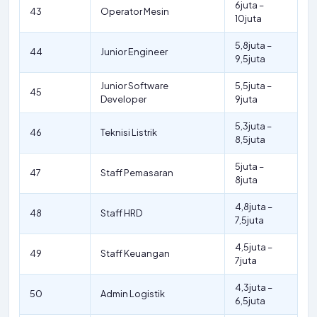
6juta –
43
Operator Mesin
10juta
5,8juta –
44
Junior Engineer
9,5juta
Junior Software
5,5juta –
45
Developer
9juta
5,3juta –
46
Teknisi Listrik
8,5juta
5juta –
47
Staff Pemasaran
8juta
4,8juta –
48
Staff HRD
7,5juta
4,5juta –
49
Staff Keuangan
7juta
4,3juta –
50
Admin Logistik
6,5juta