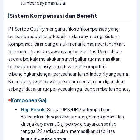
sumber daya manusia.
Sistem Kompensasi dan Benefit
PT Sertco Quality menganut filosofi kompensasi yang
berbasis pada kinerja, keadilan, dan daya saing. Sistem
kompensasi dirancang untuk menarik, mempertahankan,
dan memotivasi karyawan yang berkualitas. Perusahaan
secara berkala melakukan survei gaji untuk memastikan
bahwa kompensasi yang ditawarkan kompetitif
dibandingkan dengan perusahaan lain di industri yang sama.
Kinerja karyawan dievaluasi secara berkala dan digunakan
sebagai dasar untuk penyesuaian gaji dan pemberian bonus.
Komponen Gaji
Gaji Pokok:
Sesuai UMK/UMP setempat dan
disesuaikan dengan level jabatan, pengalaman, dan
kinerja karyawan. Gaji pokok dibayarkan setiap
tanggal 25 setiap bulan, memastikan stabilitas
finansial bagi karyawan.