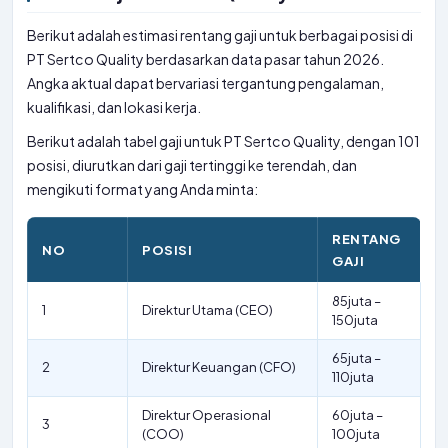
Berikut adalah estimasi rentang gaji untuk berbagai posisi di
PT Sertco Quality berdasarkan data pasar tahun 2026.
Angka aktual dapat bervariasi tergantung pengalaman,
kualifikasi, dan lokasi kerja.
Berikut adalah tabel gaji untuk PT Sertco Quality, dengan 101
posisi, diurutkan dari gaji tertinggi ke terendah, dan
mengikuti format yang Anda minta:
RENTANG
NO
POSISI
GAJI
85juta –
1
Direktur Utama (CEO)
150juta
65juta –
2
Direktur Keuangan (CFO)
110juta
Direktur Operasional
60juta –
3
(COO)
100juta