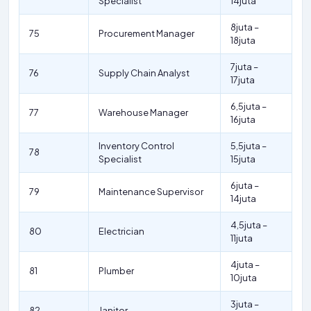
Specialist
14juta
8juta –
75
Procurement Manager
18juta
7juta –
76
Supply Chain Analyst
17juta
6,5juta –
77
Warehouse Manager
16juta
Inventory Control
5,5juta –
78
Specialist
15juta
6juta –
79
Maintenance Supervisor
14juta
4,5juta –
80
Electrician
11juta
4juta –
81
Plumber
10juta
3juta –
82
Janitor