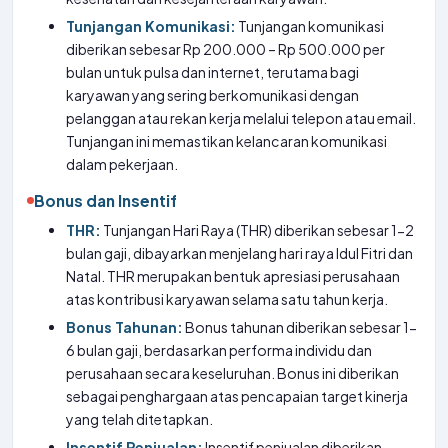
Tunjangan Komunikasi:
Tunjangan komunikasi
diberikan sebesar Rp 200.000 – Rp 500.000 per
bulan untuk pulsa dan internet, terutama bagi
karyawan yang sering berkomunikasi dengan
pelanggan atau rekan kerja melalui telepon atau email.
Tunjangan ini memastikan kelancaran komunikasi
dalam pekerjaan.
Bonus dan Insentif
THR:
Tunjangan Hari Raya (THR) diberikan sebesar 1-2
bulan gaji, dibayarkan menjelang hari raya Idul Fitri dan
Natal. THR merupakan bentuk apresiasi perusahaan
atas kontribusi karyawan selama satu tahun kerja.
Bonus Tahunan:
Bonus tahunan diberikan sebesar 1-
6 bulan gaji, berdasarkan performa individu dan
perusahaan secara keseluruhan. Bonus ini diberikan
sebagai penghargaan atas pencapaian target kinerja
yang telah ditetapkan.
Insentif Penjualan:
Insentif penjualan diberikan