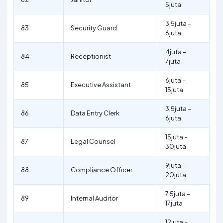
5juta
3,5juta –
83
Security Guard
6juta
4juta –
84
Receptionist
7juta
6juta –
85
Executive Assistant
15juta
3,5juta –
86
Data Entry Clerk
6juta
15juta –
87
Legal Counsel
30juta
9juta –
88
Compliance Officer
20juta
7,5juta –
89
Internal Auditor
17juta
12juta –