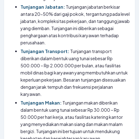
Tunjangan Jabatan:
Tunjangan jabatan berkisar
antara 20-50% dari gaji pokok, tergantung pada level
jabatan, kompleksitas pekerjaan, dan tanggung jawab
yang diemban. Tunjangan ini diberikan sebagai
penghargaan atas kontribusi karyawan terhadap
perusahaan.
Tunjangan Transport:
Tunjangan transport
diberikan dalam bentuk uang tunai sebesar Rp
500.000 – Rp 2.000.000 per bulan, atau fasilitas
mobil dinas bagi karyawan yang membutuhkan untuk
keperluan pekerjaan. Besaran tunjangan disesuaikan
dengan jarak tempuh dan frekuensi perjalanan
karyawan.
Tunjangan Makan:
Tunjangan makan diberikan
dalam bentuk uang tunai sebesar Rp 30.000 – Rp
50.000 per hari kerja, atau fasilitas katering kantor
yang menyediakan makan siang dan makan malam
bergizi. Tunjangan ini bertujuan untuk mendukung
kesehatan dan kesejahteraan karyawan.