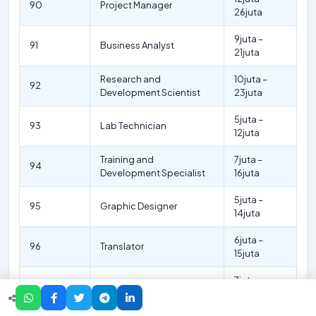
90
Project Manager
26juta
9juta –
91
Business Analyst
21juta
Research and
10juta –
92
Development Scientist
23juta
5juta –
93
Lab Technician
12juta
Training and
7juta –
94
Development Specialist
16juta
5juta –
95
Graphic Designer
14juta
6juta –
96
Translator
15juta
7juta –
97
Market Research Analyst
16juta