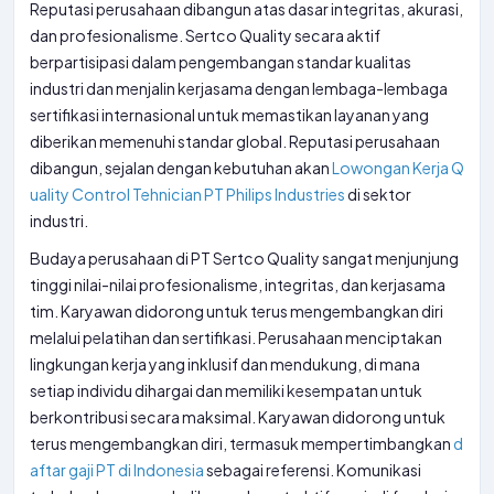
Reputasi perusahaan dibangun atas dasar integritas, akurasi,
dan profesionalisme. Sertco Quality secara aktif
berpartisipasi dalam pengembangan standar kualitas
industri dan menjalin kerjasama dengan lembaga-lembaga
sertifikasi internasional untuk memastikan layanan yang
diberikan memenuhi standar global. Reputasi perusahaan
dibangun, sejalan dengan kebutuhan akan
Lowongan Kerja Q
uality Control Tehnician PT Philips Industries
di sektor
industri.
Budaya perusahaan di PT Sertco Quality sangat menjunjung
tinggi nilai-nilai profesionalisme, integritas, dan kerjasama
tim. Karyawan didorong untuk terus mengembangkan diri
melalui pelatihan dan sertifikasi. Perusahaan menciptakan
lingkungan kerja yang inklusif dan mendukung, di mana
setiap individu dihargai dan memiliki kesempatan untuk
berkontribusi secara maksimal. Karyawan didorong untuk
terus mengembangkan diri, termasuk mempertimbangkan
d
aftar gaji PT di Indonesia
sebagai referensi. Komunikasi