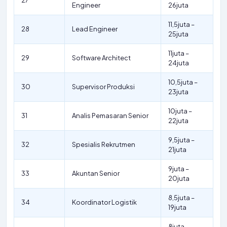
27
Engineer
26juta
11,5juta –
28
Lead Engineer
25juta
11juta –
29
Software Architect
24juta
10,5juta –
30
Supervisor Produksi
23juta
10juta –
31
Analis Pemasaran Senior
22juta
9,5juta –
32
Spesialis Rekrutmen
21juta
9juta –
33
Akuntan Senior
20juta
8,5juta –
34
Koordinator Logistik
19juta
8juta –