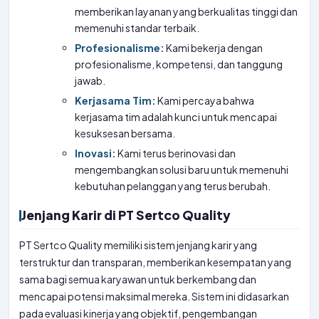
memberikan layanan yang berkualitas tinggi dan
memenuhi standar terbaik.
Profesionalisme:
Kami bekerja dengan
profesionalisme, kompetensi, dan tanggung
jawab.
Kerjasama Tim:
Kami percaya bahwa
kerjasama tim adalah kunci untuk mencapai
kesuksesan bersama.
Inovasi:
Kami terus berinovasi dan
mengembangkan solusi baru untuk memenuhi
kebutuhan pelanggan yang terus berubah.
Jenjang Karir di PT Sertco Quality
PT Sertco Quality memiliki sistem jenjang karir yang
terstruktur dan transparan, memberikan kesempatan yang
sama bagi semua karyawan untuk berkembang dan
mencapai potensi maksimal mereka. Sistem ini didasarkan
pada evaluasi kinerja yang objektif, pengembangan