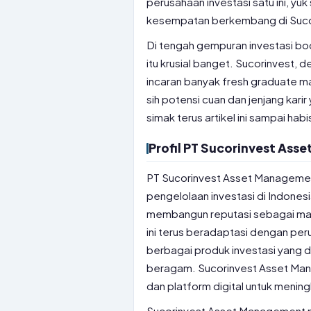
perusahaan investasi satu ini, yuk 
kesempatan berkembang di Suco
Di tengah gempuran investasi bo
itu krusial banget. Sucorinvest, 
incaran banyak fresh graduate m
sih potensi cuan dan jenjang kari
simak terus artikel ini sampai habi
Profil PT Sucorinvest As
PT Sucorinvest Asset Management
pengelolaan investasi di Indones
membangun reputasi sebagai mana
ini terus beradaptasi dengan pe
berbagai produk investasi yang 
beragam. Sucorinvest Asset Ma
dan platform digital untuk menin
Sucorinvest Asset Management me