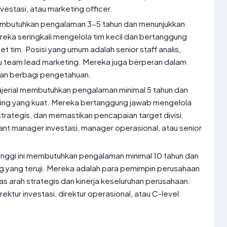
investasi, atau marketing officer.
membutuhkan pengalaman 3-5 tahun dan menunjukkan
ka seringkali mengelola tim kecil dan bertanggung
t tim. Posisi yang umum adalah senior staff analis,
au team lead marketing. Mereka juga berperan dalam
dan berbagi pengetahuan.
jerial membutuhkan pengalaman minimal 5 tahun dan
ing yang kuat. Mereka bertanggung jawab mengelola
trategis, dan memastikan pencapaian target divisi.
ant manager investasi, manager operasional, atau senior
inggi ini membutuhkan pengalaman minimal 10 tahun dan
 yang teruji. Mereka adalah para pemimpin perusahaan
s arah strategis dan kinerja keseluruhan perusahaan.
direktur investasi, direktur operasional, atau C-level