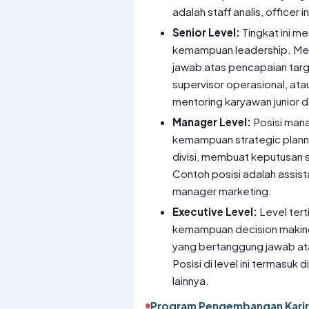
adalah staff analis, officer 
Senior Level:
Tingkat ini 
kemampuan leadership. Mere
jawab atas pencapaian targe
supervisor operasional, at
mentoring karyawan junior 
Manager Level:
Posisi mana
kemampuan strategic plann
divisi, membuat keputusan s
Contoh posisi adalah assist
manager marketing.
Executive Level:
Level tert
kemampuan decision making
yang bertanggung jawab ata
Posisi di level ini termasuk 
lainnya.
Program Pengembangan Karir