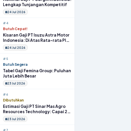
Lengkap Tunjangan Kompetitif
24 Jul 2026
#4
Butuh Cepat!
Kisaran Gaji PT Isuzu Astra Motor
Indonesia: Di Atas Rata-rata Plus
Fasilitas
24 Jul 2026
#5
Butuh Segera
Tabel Gaji Femina Group: Puluhan
Juta Lebih Besar
23 Jul 2026
#6
Dibutuhkan
Estimasi Gaji PT Sinar Mas Agro
Resources Technology: Capai 20
Juta Full Benefit
23 Jul 2026
#7