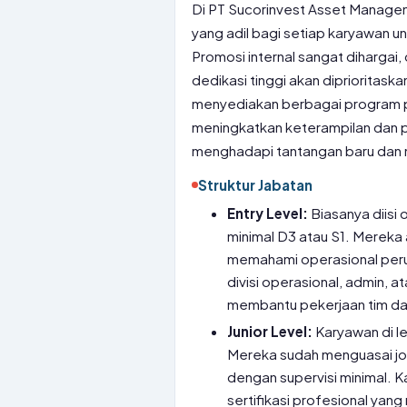
Di PT Sucorinvest Asset Managem
yang adil bagi setiap karyawan
Promosi internal sangat dihargai
dedikasi tinggi akan diprioritaska
menyediakan berbagai program 
meningkatkan keterampilan dan 
menghadapi tantangan baru dan 
Struktur Jabatan
Entry Level:
Biasanya diisi
minimal D3 atau S1. Mereka a
memahami operasional perusah
divisi operasional, admin, 
membantu pekerjaan tim dan
Junior Level:
Karyawan di le
Mereka sudah menguasai jo
dengan supervisi minimal. K
sertifikasi profesional yang