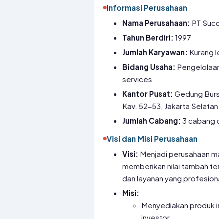
Informasi Perusahaan
Nama Perusahaan:
PT Suco
Tahun Berdiri:
1997
Jumlah Karyawan:
Kurang l
Bidang Usaha:
Pengelolaan 
services
Kantor Pusat:
Gedung Bursa 
Kav. 52-53, Jakarta Selatan
Jumlah Cabang:
3 cabang d
Visi dan Misi Perusahaan
Visi:
Menjadi perusahaan ma
memberikan nilai tambah terb
dan layanan yang profesion
Misi:
Menyediakan produk in
investor.