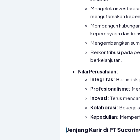
Mengelola investasi 
mengutamakan kepenti
Membangun hubungan 
kepercayaan dan tran
Mengembangkan sumber
Berkontribusi pada pe
berkelanjutan.
Nilai Perusahaan:
Integritas:
Bertindak j
Profesionalisme:
Mem
Inovasi:
Terus mencari
Kolaborasi:
Bekerja s
Kepedulian:
Memperha
Jenjang Karir di PT Sucor