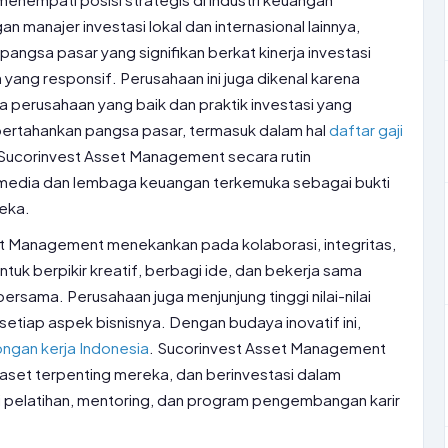
 manajer investasi lokal dan internasional lainnya,
ngsa pasar yang signifikan berkat kinerja investasi
 yang responsif. Perusahaan ini juga dikenal karena
 perusahaan yang baik dan praktik investasi yang
pertahankan pangsa pasar, termasuk dalam hal
daftar gaji
Sucorinvest Asset Management secara rutin
media dan lembaga keuangan terkemuka sebagai bukti
reka.
et Management menekankan pada kolaborasi, integritas,
tuk berpikir kreatif, berbagi ide, dan bekerja sama
ersama. Perusahaan juga menjunjung tinggi nilai-nilai
setiap aspek bisnisnya. Dengan budaya inovatif ini,
ongan kerja Indonesia
. Sucorinvest Asset Management
set terpenting mereka, dan berinvestasi dalam
pelatihan, mentoring, dan program pengembangan karir