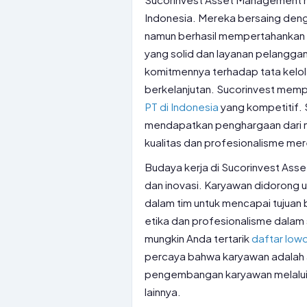
Indonesia. Mereka bersaing dengan
namun berhasil mempertahankan pa
yang solid dan layanan pelanggan
komitmennya terhadap tata kelola
berkelanjutan. Sucorinvest mem
PT di Indonesia
yang kompetitif. 
mendapatkan penghargaan dari 
kualitas dan profesionalisme me
Budaya kerja di Sucorinvest Ass
dan inovasi. Karyawan didorong un
dalam tim untuk mencapai tujuan b
etika dan profesionalisme dalam 
mungkin Anda tertarik
daftar low
percaya bahwa karyawan adalah a
pengembangan karyawan melalui 
lainnya.