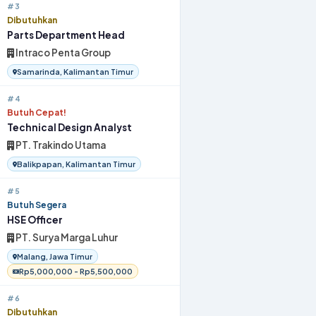
#3
Dibutuhkan
Parts Department Head
Intraco Penta Group
Samarinda, Kalimantan Timur
#4
Butuh Cepat!
Technical Design Analyst
PT. Trakindo Utama
Balikpapan, Kalimantan Timur
#5
Butuh Segera
HSE Officer
PT. Surya Marga Luhur
Malang, Jawa Timur
Rp5,000,000 - Rp5,500,000
#6
Dibutuhkan