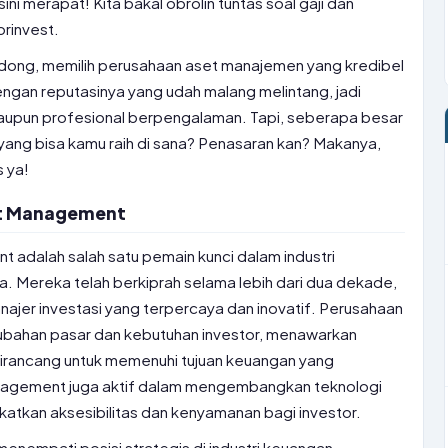
sini merapat! Kita bakal obrolin tuntas soal gaji dan
rinvest.
dong, memilih perusahaan aset manajemen yang kredibel
dengan reputasinya yang udah malang melintang, jadi
aupun profesional berpengalaman. Tapi, seberapa besar
r yang bisa kamu raih di sana? Penasaran kan? Makanya,
s ya!
set Management
 adalah salah satu pemain kunci dalam industri
ia. Mereka telah berkiprah selama lebih dari dua dekade,
jer investasi yang terpercaya dan inovatif. Perusahaan
rubahan pasar dan kebutuhan investor, menawarkan
dirancang untuk memenuhi tujuan keuangan yang
nagement juga aktif dalam mengembangkan teknologi
gkatkan aksesibilitas dan kenyamanan bagi investor.
nempati posisi strategis di industri keuangan