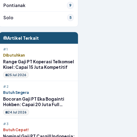
Pontianak
9
Solo
5
Artikel Terkait
#1
Dibutuhkan
Range Gaji PT Koperasi Telkomsel
Kisel: Capai 15 Juta Kompetitif
25 Jul 2026
#2
Butuh Segera
Bocoran Gaji PT Eka Bogainti
Hokben: Capai 20 Juta Full
Benefit
24 Jul 2026
#3
Butuh Cepat!
Nominal Gaji PT Cargill Indonesia: