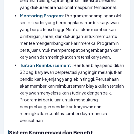
pelatihan dilengkapi dengan sertifikasi profesional
yang diakui secara nasional maupun internasional.
Mentoring Program:
Program pendampingan oleh
senior leader yang berpengalaman untuk karyawan
yang berpotensi tinggi. Mentor akan memberikan
bimbingan, saran, dan dukungan untuk membantu
mentee mengembangkan karir mereka. Program ini
bertujuan untuk mempercepat pengembangan karir
karyawan dan meningkatkan retensi karyawan.
Tuition Reimbursement:
Bantuan biaya pendidikan
S2 bagi karyawan berprestasi yang ingin melanjutkan
pendidikan ke jenjang yang lebih tinggi. Perusahaan
akan memberikan reimbursement biaya kuliah setelah
karyawan menyelesaikan studinya dengan baik.
Program ini bertujuan untuk mendukung
pengembangan pendidikan karyawan dan
meningkatkan kualitas sumber daya manusia
perusahaan.
Sistem Kompensasi dan Benefit