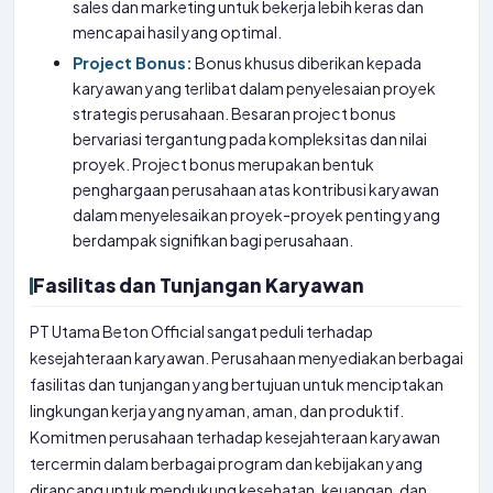
sales dan marketing untuk bekerja lebih keras dan
mencapai hasil yang optimal.
Project Bonus:
Bonus khusus diberikan kepada
karyawan yang terlibat dalam penyelesaian proyek
strategis perusahaan. Besaran project bonus
bervariasi tergantung pada kompleksitas dan nilai
proyek. Project bonus merupakan bentuk
penghargaan perusahaan atas kontribusi karyawan
dalam menyelesaikan proyek-proyek penting yang
berdampak signifikan bagi perusahaan.
Fasilitas dan Tunjangan Karyawan
PT Utama Beton Official sangat peduli terhadap
kesejahteraan karyawan. Perusahaan menyediakan berbagai
fasilitas dan tunjangan yang bertujuan untuk menciptakan
lingkungan kerja yang nyaman, aman, dan produktif.
Komitmen perusahaan terhadap kesejahteraan karyawan
tercermin dalam berbagai program dan kebijakan yang
dirancang untuk mendukung kesehatan, keuangan, dan