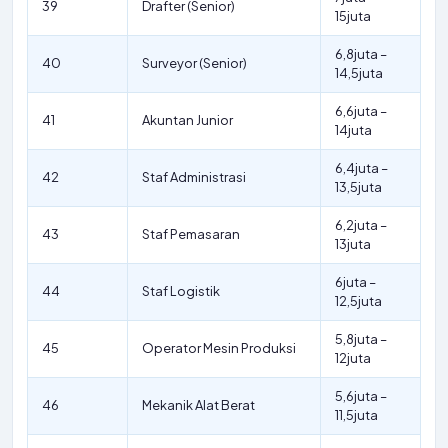
39
Drafter (Senior)
15juta
6,8juta –
40
Surveyor (Senior)
14,5juta
6,6juta –
41
Akuntan Junior
14juta
6,4juta –
42
Staf Administrasi
13,5juta
6,2juta –
43
Staf Pemasaran
13juta
6juta –
44
Staf Logistik
12,5juta
5,8juta –
45
Operator Mesin Produksi
12juta
5,6juta –
46
Mekanik Alat Berat
11,5juta