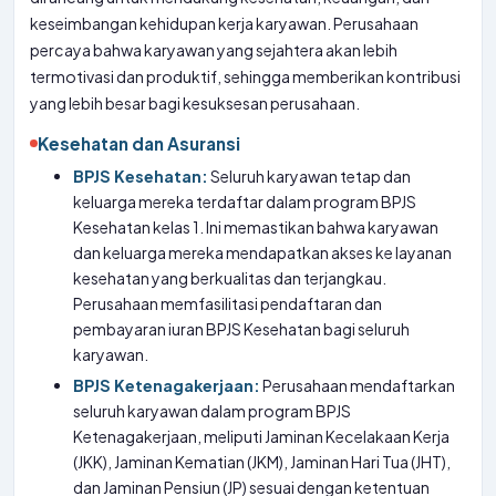
keseimbangan kehidupan kerja karyawan. Perusahaan
percaya bahwa karyawan yang sejahtera akan lebih
termotivasi dan produktif, sehingga memberikan kontribusi
yang lebih besar bagi kesuksesan perusahaan.
Kesehatan dan Asuransi
BPJS Kesehatan:
Seluruh karyawan tetap dan
keluarga mereka terdaftar dalam program BPJS
Kesehatan kelas 1. Ini memastikan bahwa karyawan
dan keluarga mereka mendapatkan akses ke layanan
kesehatan yang berkualitas dan terjangkau.
Perusahaan memfasilitasi pendaftaran dan
pembayaran iuran BPJS Kesehatan bagi seluruh
karyawan.
BPJS Ketenagakerjaan:
Perusahaan mendaftarkan
seluruh karyawan dalam program BPJS
Ketenagakerjaan, meliputi Jaminan Kecelakaan Kerja
(JKK), Jaminan Kematian (JKM), Jaminan Hari Tua (JHT),
dan Jaminan Pensiun (JP) sesuai dengan ketentuan