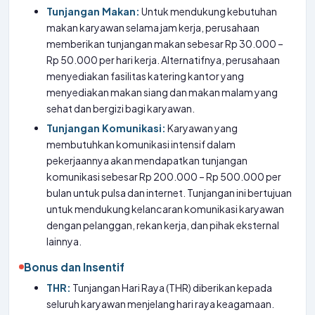
Tunjangan Makan:
Untuk mendukung kebutuhan
makan karyawan selama jam kerja, perusahaan
memberikan tunjangan makan sebesar Rp 30.000 –
Rp 50.000 per hari kerja. Alternatifnya, perusahaan
menyediakan fasilitas katering kantor yang
menyediakan makan siang dan makan malam yang
sehat dan bergizi bagi karyawan.
Tunjangan Komunikasi:
Karyawan yang
membutuhkan komunikasi intensif dalam
pekerjaannya akan mendapatkan tunjangan
komunikasi sebesar Rp 200.000 – Rp 500.000 per
bulan untuk pulsa dan internet. Tunjangan ini bertujuan
untuk mendukung kelancaran komunikasi karyawan
dengan pelanggan, rekan kerja, dan pihak eksternal
lainnya.
Bonus dan Insentif
THR:
Tunjangan Hari Raya (THR) diberikan kepada
seluruh karyawan menjelang hari raya keagamaan.