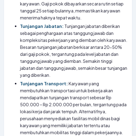
karyawan. Gaji pokok dibayarkan secara rutin setiap
tanggal 25 setiap bulannya, memastikan karyawan
menerima haknya tepat waktu.
Tunjangan Jabatan:
Tunjangan jabatan diberikan
sebagai penghargaan atas tanggung jawab dan
kompleksitas pekerjaan yang diemban oleh karyawan.
Besaran tunjangan jabatan berkisar antara 20-50%
dari gaji pokok, tergantung pada level jabatan dan
tanggung jawab yang diemban. Semakin tinggi
jabatan dan tanggung jawab, semakin besar tunjangan
yang diberikan.
Tunjangan Transport:
Karyawan yang
membutuhkan transportasi untuk bekerja akan
mendapatkan tunjangan transport sebesar Rp
500.000 – Rp 2.000.000 per bulan, tergantung pada
lokasi kerja dan jarak tempuh. Alternatifnya,
perusahaan menyediakan fasilitas mobil dinas bagi
karyawan yang memiliki jabatan tertentu atau
membutuhkan mobilitas tinggi dalam pekerjaannya.