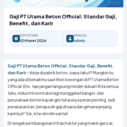
Gaji PT Utama Beton Official: Standar Gaji,
Benefit, dan Karir
DIPOSTING
PENULIS
20 Maret 2026
admin
Gaji PT Utama Beton Official: Standar Gaji, Benefit,
dan Karir
– Kerja di pabrik beton, siapa takut? Mungkin itu
yang ada di benakmu saat lihat lowongan di PT Utama Beton
Official. Eits, tapi jangan langsung minder duluan! Kita semua
tahu, industri konstruksi lagi menggeliat banget, dan
perusahaan beton kayak gini tuh punya peran penting. Jadi,
penasaran kan, berapa sih gaji di sana dan gimana jenjang
karirnya? Yuk, kita obrolin santai!
Di tengah pembangunan infrastruktur yang makin gencar,