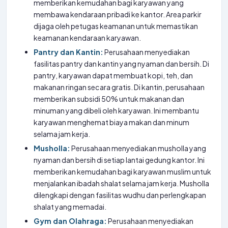
memberikan kemudahan bagi karyawan yang
membawa kendaraan pribadi ke kantor. Area parkir
dijaga oleh petugas keamanan untuk memastikan
keamanan kendaraan karyawan.
Pantry dan Kantin:
Perusahaan menyediakan
fasilitas pantry dan kantin yang nyaman dan bersih. Di
pantry, karyawan dapat membuat kopi, teh, dan
makanan ringan secara gratis. Di kantin, perusahaan
memberikan subsidi 50% untuk makanan dan
minuman yang dibeli oleh karyawan. Ini membantu
karyawan menghemat biaya makan dan minum
selama jam kerja.
Musholla:
Perusahaan menyediakan musholla yang
nyaman dan bersih di setiap lantai gedung kantor. Ini
memberikan kemudahan bagi karyawan muslim untuk
menjalankan ibadah shalat selama jam kerja. Musholla
dilengkapi dengan fasilitas wudhu dan perlengkapan
shalat yang memadai.
Gym dan Olahraga:
Perusahaan menyediakan