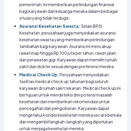
pemerintah. Ini memberikan perlindungan finansial
bagi karyawan dan keluarga mereka dalam berbagai
situasi yang tidak terduga.
Asuransi Kesehatan Swasta:
Selain BPJS
Kesehatan, perusahaan juga menyediakan asuransi
kesehatan swasta yang memberikan perlindungan
tambahan bagi karyawan. Asuransi ini mencakup
rawat inap hingga Rp 100 juta per tahun, rawat jalan,
dan perawatan gigi. Karyawan dapat memilih rumah
sakit dan dokter sesuai dengan preferensi mereka.
Medical Check Up:
Perusahaan menyediakan
fasilitas medical check up tahunan bagi seluruh
karyawan di rumah sakit rekanan. Medical check up ini
bertujuan untuk mendeteksi dini potensi masalah
kesehatan dan memberikan rekomendasi untuk
pencegahan dan pengobatan. Karyawan dapat
mengetahui kondisi kesehatan mereka secara berkala
dan mengambil langkah-langkah yang diperlukan
untuk menjaga kesehatan mereka.