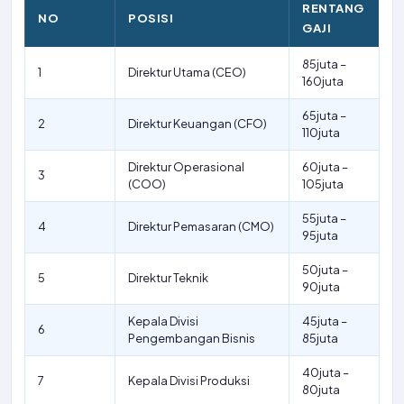
RENTANG
NO
POSISI
GAJI
85juta –
1
Direktur Utama (CEO)
160juta
65juta –
2
Direktur Keuangan (CFO)
110juta
Direktur Operasional
60juta –
3
(COO)
105juta
55juta –
4
Direktur Pemasaran (CMO)
95juta
50juta –
5
Direktur Teknik
90juta
Kepala Divisi
45juta –
6
Pengembangan Bisnis
85juta
40juta –
7
Kepala Divisi Produksi
80juta