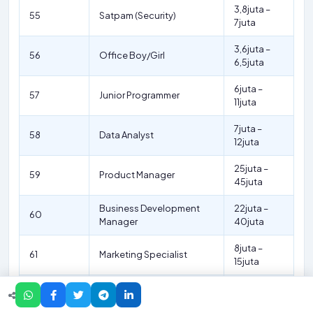
3,8juta –
55
Satpam (Security)
7juta
3,6juta –
56
Office Boy/Girl
6,5juta
6juta –
57
Junior Programmer
11juta
7juta –
58
Data Analyst
12juta
25juta –
59
Product Manager
45juta
Business Development
22juta –
60
Manager
40juta
8juta –
61
Marketing Specialist
15juta
18juta –
62
Sales Manager
35juta