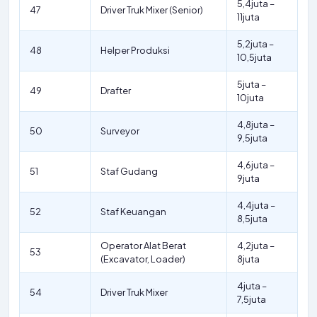
5,4juta –
47
Driver Truk Mixer (Senior)
11juta
5,2juta –
48
Helper Produksi
10,5juta
5juta –
49
Drafter
10juta
4,8juta –
50
Surveyor
9,5juta
4,6juta –
51
Staf Gudang
9juta
4,4juta –
52
Staf Keuangan
8,5juta
Operator Alat Berat
4,2juta –
53
(Excavator, Loader)
8juta
4juta –
54
Driver Truk Mixer
7,5juta