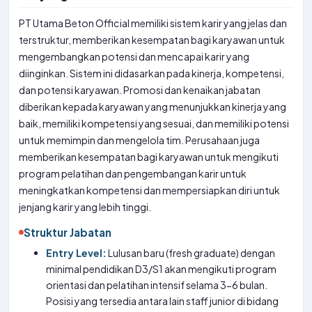
PT Utama Beton Official memiliki sistem karir yang jelas dan
terstruktur, memberikan kesempatan bagi karyawan untuk
mengembangkan potensi dan mencapai karir yang
diinginkan. Sistem ini didasarkan pada kinerja, kompetensi,
dan potensi karyawan. Promosi dan kenaikan jabatan
diberikan kepada karyawan yang menunjukkan kinerja yang
baik, memiliki kompetensi yang sesuai, dan memiliki potensi
untuk memimpin dan mengelola tim. Perusahaan juga
memberikan kesempatan bagi karyawan untuk mengikuti
program pelatihan dan pengembangan karir untuk
meningkatkan kompetensi dan mempersiapkan diri untuk
jenjang karir yang lebih tinggi.
Struktur Jabatan
Entry Level:
Lulusan baru (fresh graduate) dengan
minimal pendidikan D3/S1 akan mengikuti program
orientasi dan pelatihan intensif selama 3-6 bulan.
Posisi yang tersedia antara lain staff junior di bidang