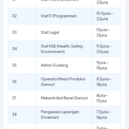
23juta
10,5juta –
32
Staf IT (Programmer)
22juta
10juta –
33
Staf Legal
21juta
Staf HSE (Health, Safety,
9,5juta –
34
Environment)
20juta
9juta –
35
Admin Gudang
19juta
Operator Mesin Produksi
8,5juta –
36
(Senior)
18juta
8juta –
37
Mekanik Alat Berat (Senior)
17juta
Pengawas Lapangan
7,5juta –
38
(Foreman)
16juta
7juta –