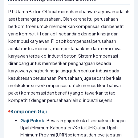
PT Utama Beton Official memahami bahwa karyawan adalah
aset berharga perusahaan. Oleh karena itu, perusahaan
berkomitmen untuk memberikan kompensasi dan benefit
yang kompetitif dan adil, sebanding dengan kinerja dan
kontribusi karyawan. Filosofi kompensasi perusahaan
adalah untuk menarik, mempertahankan, dan memotivasi
karyawan terbaik di industri beton. Sistem kompensasi
dirancang untuk memberikan penghargaan kepada
karyawan yang berkinerja tinggi dan berkontribusi pada
kesuksesan perusahaan. Perusahaan juga secara berkala
melakukan survei kompensasi untuk memastikan bahwa
paket kompensasi dan benefit yang ditawarkan tetap
kompetitif dengan perusahaan lain di industri sejenis.
Komponen Gaji
Gaji Pokok:
Besaran gaji pokok disesuaikan dengan
Upah Minimum Kabupaten/Kota (UMK) atau Upah
Minimum Provinsi (UMP) setempat dan level jabatan