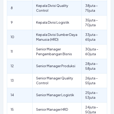
Kepala Divisi Quality
38juta –
8
Control
75juta
35juta –
9
Kepala Divisi Logistik
70juta
Kepala Divisi Sumber Daya
33juta –
10
Manusia (HRD)
65juta
Senior Manager
30juta –
11
Pengembangan Bisnis
60juta
28juta –
12
Senior Manager Produksi
58juta
Senior Manager Quality
26juta –
13
Control
55juta
25juta –
14
Senior Manager Logistik
53juta
24juta –
15
Senior Manager HRD
50juta