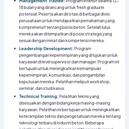
Management Trainee:
Program intensif selama 12-
18 bulan yang dirancang untuk fresh graduate
potensial. Peserta akan dirotasi di berbagai divisi
perusahaan untuk mendapatkan pemahaman yang
komprehensif tentang bisnis beton. Setelah lulus,
mereka akan ditempatkan di posisi strategis yang
sesuai dengan minat dan kompetensi mereka.
Leadership Development:
Program
pengembangan kepemimpinan yang ditujukan untuk
karyawan di level supervisor dan manager. Program ini
bertujuan untuk meningkatkan kemampuan
kepemimpinan, komunikasi, dan pengambilan
keputusan mereka. Pelatihan meliputi workshop,
seminar, dan studi kasus.
Technical Training:
Pelatihan teknis yang
disesuaikan dengan bidang kerja masing-masing
karyawan. Pelatihan ini bertujuan untuk meningkatkan
keterampilan teknis dan pengetahuan mereka tentang
teknologi terbaru di industri beton. Beberapa