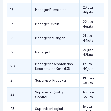
23juta –
16
Manager Pemasaran
48juta
22juta –
17
Manager Teknik
46juta
21juta –
18
Manager Keuangan
44juta
20juta –
19
Manager IT
42juta
Manager Kesehatan dan
19juta –
20
Keselamatan Kerja (K3)
40juta
18juta –
21
Supervisor Produksi
38juta
Supervisor Quality
17juta –
22
Control
36juta
16juta –
23
Supervisor Logistik