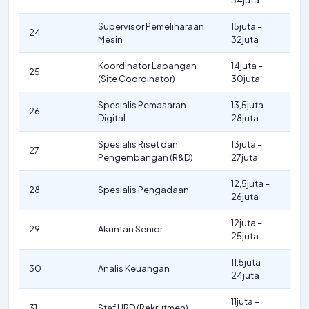
34juta
Supervisor Pemeliharaan
15juta –
24
Mesin
32juta
Koordinator Lapangan
14juta –
25
(Site Coordinator)
30juta
Spesialis Pemasaran
13,5juta –
26
Digital
28juta
Spesialis Riset dan
13juta –
27
Pengembangan (R&D)
27juta
12,5juta –
28
Spesialis Pengadaan
26juta
12juta –
29
Akuntan Senior
25juta
11,5juta –
30
Analis Keuangan
24juta
11juta –
31
Staf HRD (Rekrutmen)