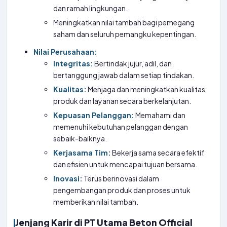
dan ramah lingkungan.
Meningkatkan nilai tambah bagi pemegang
saham dan seluruh pemangku kepentingan.
Nilai Perusahaan:
Integritas:
Bertindak jujur, adil, dan
bertanggung jawab dalam setiap tindakan.
Kualitas:
Menjaga dan meningkatkan kualitas
produk dan layanan secara berkelanjutan.
Kepuasan Pelanggan:
Memahami dan
memenuhi kebutuhan pelanggan dengan
sebaik-baiknya.
Kerjasama Tim:
Bekerja sama secara efektif
dan efisien untuk mencapai tujuan bersama.
Inovasi:
Terus berinovasi dalam
pengembangan produk dan proses untuk
memberikan nilai tambah.
Jenjang Karir di PT Utama Beton Official