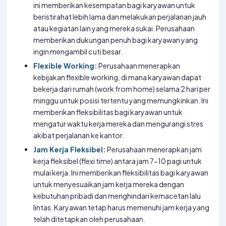
ini memberikan kesempatan bagi karyawan untuk
beristirahat lebih lama dan melakukan perjalanan jauh
atau kegiatan lain yang mereka sukai. Perusahaan
memberikan dukungan penuh bagi karyawan yang
ingin mengambil cuti besar.
Flexible Working:
Perusahaan menerapkan
kebijakan flexible working, di mana karyawan dapat
bekerja dari rumah (work from home) selama 2 hari per
minggu untuk posisi tertentu yang memungkinkan. Ini
memberikan fleksibilitas bagi karyawan untuk
mengatur waktu kerja mereka dan mengurangi stres
akibat perjalanan ke kantor.
Jam Kerja Fleksibel:
Perusahaan menerapkan jam
kerja fleksibel (flexi time) antara jam 7-10 pagi untuk
mulai kerja. Ini memberikan fleksibilitas bagi karyawan
untuk menyesuaikan jam kerja mereka dengan
kebutuhan pribadi dan menghindari kemacetan lalu
lintas. Karyawan tetap harus memenuhi jam kerja yang
telah ditetapkan oleh perusahaan.