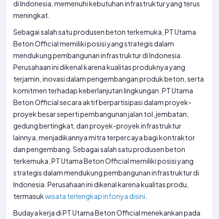
di Indonesia, memenuhi kebutuhan infrastruktur yang terus
meningkat.
Sebagai salah satu produsen beton terkemuka, PT Utama
Beton Official memiliki posisi yang strategis dalam
mendukung pembangunan infrastruktur di Indonesia.
Perusahaan ini dikenal karena kualitas produknya yang
terjamin, inovasi dalam pengembangan produk beton, serta
komitmen terhadap keberlanjutan lingkungan. PT Utama
Beton Official secara aktif berpartisipasi dalam proyek-
proyek besar seperti pembangunan jalan tol, jembatan,
gedung bertingkat, dan proyek-proyek infrastruktur
lainnya, menjadikannya mitra terpercaya bagi kontraktor
dan pengembang. Sebagai salah satu produsen beton
terkemuka, PT Utama Beton Official memiliki posisi yang
strategis dalam mendukung pembangunan infrastruktur di
Indonesia. Perusahaan ini dikenal karena kualitas produ,
termasuk
wisata terlengkap infonya disini
.
Budaya kerja di PT Utama Beton Official menekankan pada