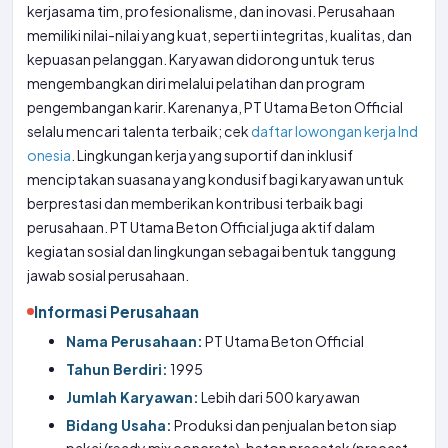
kerjasama tim, profesionalisme, dan inovasi. Perusahaan
memiliki nilai-nilai yang kuat, seperti integritas, kualitas, dan
kepuasan pelanggan. Karyawan didorong untuk terus
mengembangkan diri melalui pelatihan dan program
pengembangan karir. Karenanya, PT Utama Beton Official
selalu mencari talenta terbaik; cek
daftar lowongan kerja Ind
onesia
. Lingkungan kerja yang suportif dan inklusif
menciptakan suasana yang kondusif bagi karyawan untuk
berprestasi dan memberikan kontribusi terbaik bagi
perusahaan. PT Utama Beton Official juga aktif dalam
kegiatan sosial dan lingkungan sebagai bentuk tanggung
jawab sosial perusahaan.
Informasi Perusahaan
Nama Perusahaan:
PT Utama Beton Official
Tahun Berdiri:
1995
Jumlah Karyawan:
Lebih dari 500 karyawan
Bidang Usaha:
Produksi dan penjualan beton siap