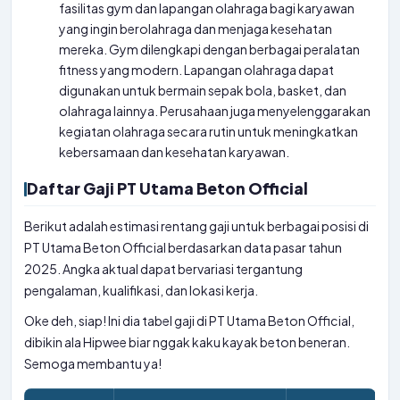
fasilitas gym dan lapangan olahraga bagi karyawan
yang ingin berolahraga dan menjaga kesehatan
mereka. Gym dilengkapi dengan berbagai peralatan
fitness yang modern. Lapangan olahraga dapat
digunakan untuk bermain sepak bola, basket, dan
olahraga lainnya. Perusahaan juga menyelenggarakan
kegiatan olahraga secara rutin untuk meningkatkan
kebersamaan dan kesehatan karyawan.
Daftar Gaji PT Utama Beton Official
Berikut adalah estimasi rentang gaji untuk berbagai posisi di
PT Utama Beton Official berdasarkan data pasar tahun
2025. Angka aktual dapat bervariasi tergantung
pengalaman, kualifikasi, dan lokasi kerja.
Oke deh, siap! Ini dia tabel gaji di PT Utama Beton Official,
dibikin ala Hipwee biar nggak kaku kayak beton beneran.
Semoga membantu ya!