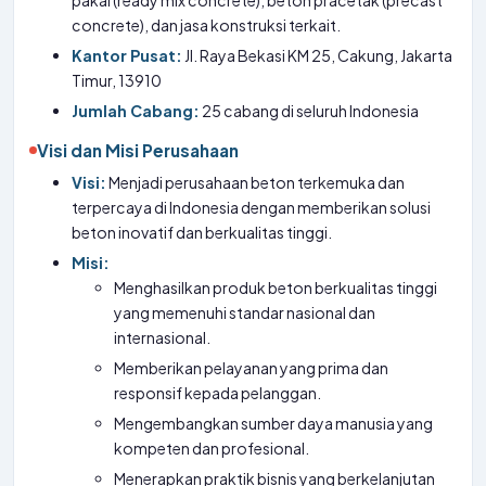
pakai (ready mix concrete), beton pracetak (precast
concrete), dan jasa konstruksi terkait.
Kantor Pusat:
Jl. Raya Bekasi KM 25, Cakung, Jakarta
Timur, 13910
Jumlah Cabang:
25 cabang di seluruh Indonesia
Visi dan Misi Perusahaan
Visi:
Menjadi perusahaan beton terkemuka dan
terpercaya di Indonesia dengan memberikan solusi
beton inovatif dan berkualitas tinggi.
Misi:
Menghasilkan produk beton berkualitas tinggi
yang memenuhi standar nasional dan
internasional.
Memberikan pelayanan yang prima dan
responsif kepada pelanggan.
Mengembangkan sumber daya manusia yang
kompeten dan profesional.
Menerapkan praktik bisnis yang berkelanjutan