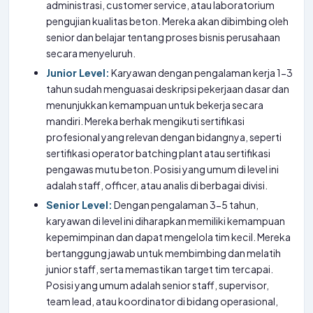
administrasi, customer service, atau laboratorium
pengujian kualitas beton. Mereka akan dibimbing oleh
senior dan belajar tentang proses bisnis perusahaan
secara menyeluruh.
Junior Level:
Karyawan dengan pengalaman kerja 1-3
tahun sudah menguasai deskripsi pekerjaan dasar dan
menunjukkan kemampuan untuk bekerja secara
mandiri. Mereka berhak mengikuti sertifikasi
profesional yang relevan dengan bidangnya, seperti
sertifikasi operator batching plant atau sertifikasi
pengawas mutu beton. Posisi yang umum di level ini
adalah staff, officer, atau analis di berbagai divisi.
Senior Level:
Dengan pengalaman 3-5 tahun,
karyawan di level ini diharapkan memiliki kemampuan
kepemimpinan dan dapat mengelola tim kecil. Mereka
bertanggung jawab untuk membimbing dan melatih
junior staff, serta memastikan target tim tercapai.
Posisi yang umum adalah senior staff, supervisor,
team lead, atau koordinator di bidang operasional,