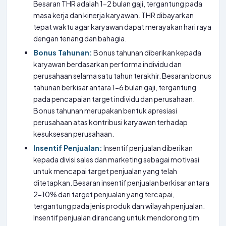
Besaran THR adalah 1-2 bulan gaji, tergantung pada
masa kerja dan kinerja karyawan. THR dibayarkan
tepat waktu agar karyawan dapat merayakan hari raya
dengan tenang dan bahagia.
Bonus Tahunan:
Bonus tahunan diberikan kepada
karyawan berdasarkan performa individu dan
perusahaan selama satu tahun terakhir. Besaran bonus
tahunan berkisar antara 1-6 bulan gaji, tergantung
pada pencapaian target individu dan perusahaan.
Bonus tahunan merupakan bentuk apresiasi
perusahaan atas kontribusi karyawan terhadap
kesuksesan perusahaan.
Insentif Penjualan:
Insentif penjualan diberikan
kepada divisi sales dan marketing sebagai motivasi
untuk mencapai target penjualan yang telah
ditetapkan. Besaran insentif penjualan berkisar antara
2-10% dari target penjualan yang tercapai,
tergantung pada jenis produk dan wilayah penjualan.
Insentif penjualan dirancang untuk mendorong tim