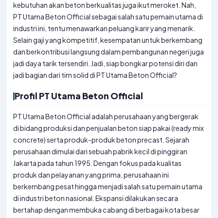
kebutuhan akan beton berkualitas juga ikut meroket. Nah,
PT Utama Beton Official sebagai salah satu pemain utama di
industri ini, tentu menawarkan peluang karir yang menarik.
Selain gaji yang kompetitif, kesempatan untuk berkembang
dan berkontribusi langsung dalam pembangunan negeri juga
jadi daya tarik tersendiri. Jadi, siap bongkar potensi diri dan
jadi bagian dari tim solid di PT Utama Beton Official?
Profil PT Utama Beton Official
PT Utama Beton Official adalah perusahaan yang bergerak
di bidang produksi dan penjualan beton siap pakai (ready mix
concrete) serta produk-produk beton precast. Sejarah
perusahaan dimulai dari sebuah pabrik kecil di pinggiran
Jakarta pada tahun 1995. Dengan fokus pada kualitas
produk dan pelayanan yang prima, perusahaan ini
berkembang pesat hingga menjadi salah satu pemain utama
di industri beton nasional. Ekspansi dilakukan secara
bertahap dengan membuka cabang di berbagai kota besar