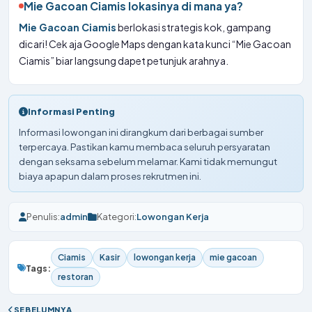
Mie Gacoan Ciamis lokasinya di mana ya?
Mie Gacoan Ciamis
berlokasi strategis kok, gampang
dicari! Cek aja Google Maps dengan kata kunci “Mie Gacoan
Ciamis” biar langsung dapet petunjuk arahnya.
Informasi Penting
Informasi lowongan ini dirangkum dari berbagai sumber
terpercaya. Pastikan kamu membaca seluruh persyaratan
dengan seksama sebelum melamar. Kami tidak memungut
biaya apapun dalam proses rekrutmen ini.
Penulis:
admin
Kategori:
Lowongan Kerja
Ciamis
Kasir
lowongan kerja
mie gacoan
Tags:
restoran
SEBELUMNYA