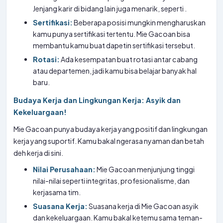
Jenjang karir di bidang lain juga menarik, seperti
.
Sertifikasi:
Beberapa posisi mungkin mengharuskan
kamu punya sertifikasi tertentu. Mie Gacoan bisa
membantu kamu buat dapetin sertifikasi tersebut.
Rotasi:
Ada kesempatan buat rotasi antar cabang
atau departemen, jadi kamu bisa belajar banyak hal
baru.
Budaya Kerja dan Lingkungan Kerja: Asyik dan
Kekeluargaan!
Mie Gacoan punya budaya kerja yang positif dan lingkungan
kerja yang suportif. Kamu bakal ngerasa nyaman dan betah
deh kerja di sini.
Nilai Perusahaan:
Mie Gacoan menjunjung tinggi
nilai-nilai seperti integritas, profesionalisme, dan
kerjasama tim.
Suasana Kerja:
Suasana kerja di Mie Gacoan asyik
dan kekeluargaan. Kamu bakal ketemu sama teman-