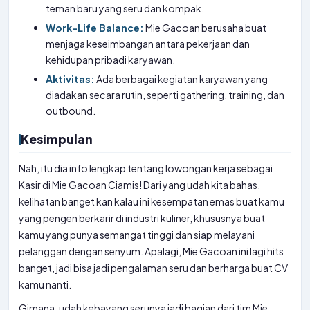
teman baru yang seru dan kompak.
Work-Life Balance:
Mie Gacoan berusaha buat
menjaga keseimbangan antara pekerjaan dan
kehidupan pribadi karyawan.
Aktivitas:
Ada berbagai kegiatan karyawan yang
diadakan secara rutin, seperti gathering, training, dan
outbound.
Kesimpulan
Nah, itu dia info lengkap tentang lowongan kerja sebagai
Kasir di Mie Gacoan Ciamis! Dari yang udah kita bahas,
kelihatan banget kan kalau ini kesempatan emas buat kamu
yang pengen berkarir di industri kuliner, khususnya buat
kamu yang punya semangat tinggi dan siap melayani
pelanggan dengan senyum. Apalagi, Mie Gacoan ini lagi hits
banget, jadi bisa jadi pengalaman seru dan berharga buat CV
kamu nanti.
Gimana, udah kebayang serunya jadi bagian dari tim Mie