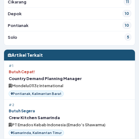
Cikarang
11
Depok
10
Pontianak
10
Solo
5
Artikel Terkait
#1
Butuh Cepat!
Country Demand Planning Manager
Mondelu0113z International
Pontianak, Kalimantan Barat
#2
Butuh Segera
Crew Kitchen Samarinda
PT Emados Kebab Indonesia (Emado's Shawarma)
Samarinda, Kalimantan Timur