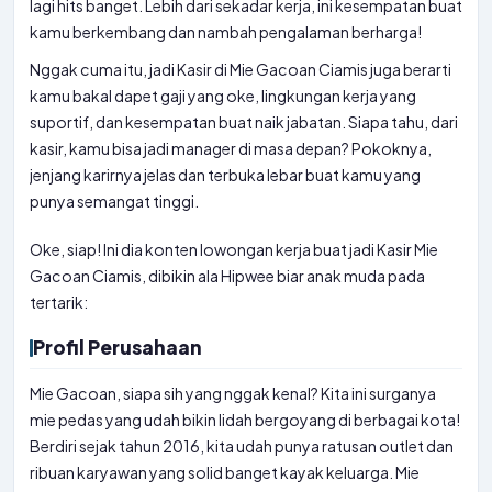
lagi hits banget. Lebih dari sekadar kerja, ini kesempatan buat
kamu berkembang dan nambah pengalaman berharga!
Nggak cuma itu, jadi Kasir di Mie Gacoan Ciamis juga berarti
kamu bakal dapet gaji yang oke, lingkungan kerja yang
suportif, dan kesempatan buat naik jabatan. Siapa tahu, dari
kasir, kamu bisa jadi manager di masa depan? Pokoknya,
jenjang karirnya jelas dan terbuka lebar buat kamu yang
punya semangat tinggi.
Oke, siap! Ini dia konten lowongan kerja buat jadi Kasir Mie
Gacoan Ciamis, dibikin ala Hipwee biar anak muda pada
tertarik:
Profil Perusahaan
Mie Gacoan, siapa sih yang nggak kenal? Kita ini surganya
mie pedas yang udah bikin lidah bergoyang di berbagai kota!
Berdiri sejak tahun 2016, kita udah punya ratusan outlet dan
ribuan karyawan yang solid banget kayak keluarga. Mie