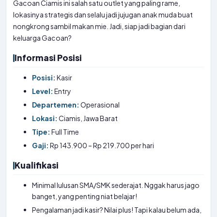
Gacoan Ciamis ini salah satu outlet yang paling rame,
lokasinya strategis dan selalu jadi jujugan anak muda buat
nongkrong sambil makan mie. Jadi, siap jadi bagian dari
keluarga Gacoan?
Informasi Posisi
Posisi:
Kasir
Level:
Entry
Departemen:
Operasional
Lokasi:
Ciamis, Jawa Barat
Tipe:
Full Time
Gaji:
Rp 143.900 – Rp 219.700 per hari
Kualifikasi
Minimal lulusan SMA/SMK sederajat. Nggak harus jago
banget, yang penting niat belajar!
Pengalaman jadi kasir? Nilai plus! Tapi kalau belum ada,