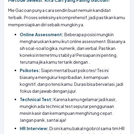
Metode Seleksi: Kita Cari yang Paling Gacoan!
Mie Gacoan punya cara sendiri buat nemuin kandidat
terbaik. Proses seleksinya komprehensif, jadi pastikan kamu
mempersiapkan diri sebaik mungkin ya.
Online Assessment:
Beberapa posisi mungkin
mengharuskan kamu ikut online assessment. Biasanya
sih soal-soal logika, numerik, dan verbal. Pastikan
koneksi internetmu stabil ya! Persiapan ini penting,
terutama jika kamu tertarik dengan
.
Psikotes:
Siapin mental buat psikotes! Tes ini
biasanya mengukur kepribadian, kemampuan
kognitif, dan potensi kamu. Durasi bisa bervariasi, jadi
fokus dan jawab dengan jujur.
Technical Test:
Karena kamu ngelamar jadi kasir,
mungkin ada technical test seputar penggunaan
mesin kasir dan kemampuan menghitung cepat.
Jangan panik, santai aja!
HR Interview:
Di sini kamu bakal ngobrol sama tim HR