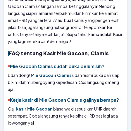
Gacoan Ciamis? Jangan sampai ketinggalan ya! Mending
langsung siapin lamaran terbaikmu dan kirimkan ke alamat
email HRD yang tertera. Atau, buat kamu yang pengen lebih
jelas, bisa juga langsung hubungi nomor telepon kantor
untuk tanya-tanya lebih lanjut. Siapa tahu, kamu adalah Kasir
yang lagi mereka cari! Semangat!
FAQ tentang Kasir Mie Gacoan, Ciamis
Mie Gacoan Ciamis sudah buka belum sih?
Udah dong!
Mie Gacoan Ciamis
udah resmi buka dan siap
bikin lidahmu bergoyang kepedesan. Cus langsung dateng
aja!
Kerja kasir di Mie Gacoan Ciamis gajinya berapa?
Gaji
kasir Mie Gacoan
biasanya disesuaikan UMR daerah
setempat. Coba langsung tanya ke pihak HRD pas lagi ada
lowongan ya!