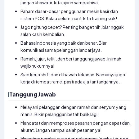
jangan khawatir, kita ajarin sampai bisa.
Paham dasar-dasar penggunaan mesin kasir dan
sistem POS. Kalau belum, nanti kita training kok!
Jago ngitung cepet? Penting banget nih, biar nggak
salah kasih kembalian.
Bahasa Indonesia yang baik dan benar. Biar
komunikasi sama pelanggan lancar jaya.
Ramah, jujur, teliti, dan bertanggung jawab. Ini mah
wajib hukumnya!
Siap kerja shift dan di bawah tekanan. Namanya juga
kerja di tempat rame, pasti ada aja tantangannya.
Tanggung Jawab
Melayani pelanggan dengan ramah dan senyum yang
manis. Bikin pelanggan betah balik lagi!
Mencatat dan memproses pesanan dengan cepat dan
akurat. Jangan sampai salah pesanan ya!
Menerima pembayaran dari pelanggan (cash atau non-