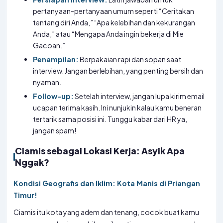
pertanyaan-pertanyaan umum seperti “Ceritakan
tentang diri Anda,” “Apa kelebihan dan kekurangan
Anda,” atau “Mengapa Anda ingin bekerja di Mie
Gacoan.”
Penampilan:
Berpakaian rapi dan sopan saat
interview. Jangan berlebihan, yang penting bersih dan
nyaman.
Follow-up:
Setelah interview, jangan lupa kirim email
ucapan terima kasih. Ini nunjukin kalau kamu beneran
tertarik sama posisi ini. Tunggu kabar dari HR ya,
jangan spam!
Ciamis sebagai Lokasi Kerja: Asyik Apa
Nggak?
Kondisi Geografis dan Iklim: Kota Manis di Priangan
Timur!
Ciamis itu kota yang adem dan tenang, cocok buat kamu