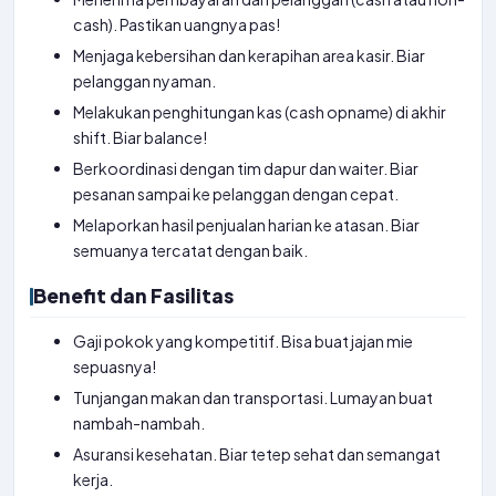
cash). Pastikan uangnya pas!
Menjaga kebersihan dan kerapihan area kasir. Biar
pelanggan nyaman.
Melakukan penghitungan kas (cash opname) di akhir
shift. Biar balance!
Berkoordinasi dengan tim dapur dan waiter. Biar
pesanan sampai ke pelanggan dengan cepat.
Melaporkan hasil penjualan harian ke atasan. Biar
semuanya tercatat dengan baik.
Benefit dan Fasilitas
Gaji pokok yang kompetitif. Bisa buat jajan mie
sepuasnya!
Tunjangan makan dan transportasi. Lumayan buat
nambah-nambah.
Asuransi kesehatan. Biar tetep sehat dan semangat
kerja.