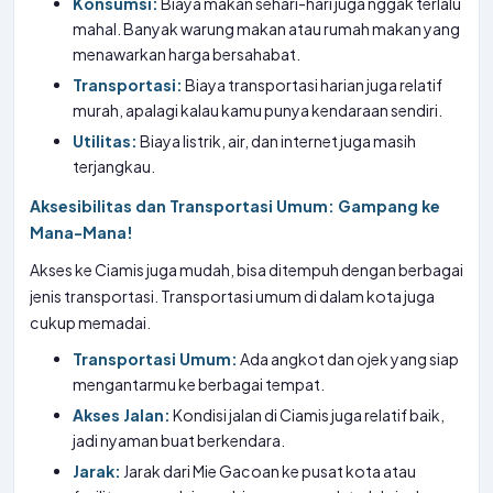
Konsumsi:
Biaya makan sehari-hari juga nggak terlalu
mahal. Banyak warung makan atau rumah makan yang
menawarkan harga bersahabat.
Transportasi:
Biaya transportasi harian juga relatif
murah, apalagi kalau kamu punya kendaraan sendiri.
Utilitas:
Biaya listrik, air, dan internet juga masih
terjangkau.
Aksesibilitas dan Transportasi Umum: Gampang ke
Mana-Mana!
Akses ke Ciamis juga mudah, bisa ditempuh dengan berbagai
jenis transportasi. Transportasi umum di dalam kota juga
cukup memadai.
Transportasi Umum:
Ada angkot dan ojek yang siap
mengantarmu ke berbagai tempat.
Akses Jalan:
Kondisi jalan di Ciamis juga relatif baik,
jadi nyaman buat berkendara.
Jarak:
Jarak dari Mie Gacoan ke pusat kota atau