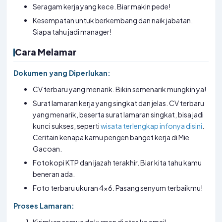
Seragam kerja yang kece. Biar makin pede!
Kesempatan untuk berkembang dan naik jabatan.
Siapa tahu jadi manager!
Cara Melamar
Dokumen yang Diperlukan:
CV terbaru yang menarik. Bikin semenarik mungkin ya!
Surat lamaran kerja yang singkat dan jelas. CV terbaru
yang menarik, beserta surat lamaran singkat, bisa jadi
kunci sukses, seperti
wisata terlengkap infonya disini
.
Ceritain kenapa kamu pengen banget kerja di Mie
Gacoan.
Fotokopi KTP dan ijazah terakhir. Biar kita tahu kamu
beneran ada.
Foto terbaru ukuran 4×6. Pasang senyum terbaikmu!
Proses Lamaran: