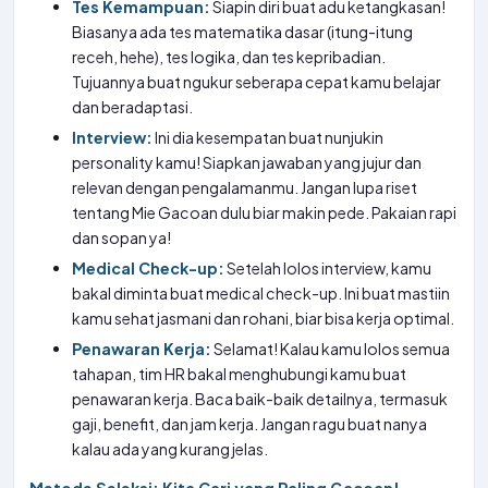
Tes Kemampuan:
Siapin diri buat adu ketangkasan!
Biasanya ada tes matematika dasar (itung-itung
receh, hehe), tes logika, dan tes kepribadian.
Tujuannya buat ngukur seberapa cepat kamu belajar
dan beradaptasi.
Interview:
Ini dia kesempatan buat nunjukin
personality kamu! Siapkan jawaban yang jujur dan
relevan dengan pengalamanmu. Jangan lupa riset
tentang Mie Gacoan dulu biar makin pede. Pakaian rapi
dan sopan ya!
Medical Check-up:
Setelah lolos interview, kamu
bakal diminta buat medical check-up. Ini buat mastiin
kamu sehat jasmani dan rohani, biar bisa kerja optimal.
Penawaran Kerja:
Selamat! Kalau kamu lolos semua
tahapan, tim HR bakal menghubungi kamu buat
penawaran kerja. Baca baik-baik detailnya, termasuk
gaji, benefit, dan jam kerja. Jangan ragu buat nanya
kalau ada yang kurang jelas.