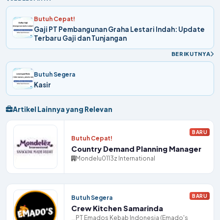
Butuh Cepat!
Gaji PT Pembangunan Graha Lestari Indah: Update
Terbaru Gaji dan Tunjangan
BERIKUTNYA
Butuh Segera
Kasir
Artikel Lainnya yang Relevan
BARU
Butuh Cepat!
Country Demand Planning Manager
Mondelu0113z International
BARU
Butuh Segera
Crew Kitchen Samarinda
PT Emados Kebab Indonesia (Emado's