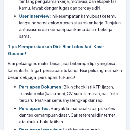
tentang pengalaman kerja, motivasi, dan ekspektasi
kamu. Jawab dengan lugas dan percaya diri.
User Interview:
Ini kesempatan kamu buat ketemu
langsung sama calon atasan atau rekan kerja. Tunjukin
antusiasme dan kemampuan kamu dalam bekerja
sama.
Tips Mempersiapkan Diri: Biar Lolos Jadi Kasir
Gacoan!
Biar peluangmu makin besar, ada beberapa tips yang bisa
kamu ikutin. Ingat, persiapan itu kunci! Biar peluangmu makin
besar, cek juga
, persiapan itu kunci!
Persiapan Dokumen:
Bikin checklist! KTP, ijazah,
transkrip nilai (kalau ada), CV, surat lamaran, pas foto
terbaru. Pastikan semuanya lengkap dan rapi.
Persiapan Tes:
Banyak latihan soal-soal psikotes
dan tes kemampuan dasar. Cari referensi di internet
atau buku-buku latihan.
Persiapan Interview:
Latih jawaban untuk