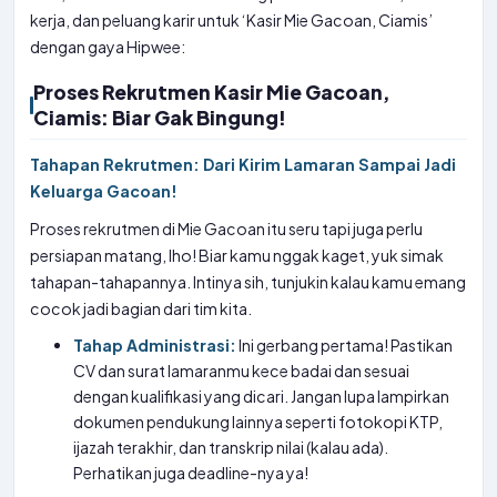
kerja, dan peluang karir untuk ‘Kasir Mie Gacoan, Ciamis’
dengan gaya Hipwee:
Proses Rekrutmen Kasir Mie Gacoan,
Ciamis: Biar Gak Bingung!
Tahapan Rekrutmen: Dari Kirim Lamaran Sampai Jadi
Keluarga Gacoan!
Proses rekrutmen di Mie Gacoan itu seru tapi juga perlu
persiapan matang, lho! Biar kamu nggak kaget, yuk simak
tahapan-tahapannya. Intinya sih, tunjukin kalau kamu emang
cocok jadi bagian dari tim kita.
Tahap Administrasi:
Ini gerbang pertama! Pastikan
CV dan surat lamaranmu kece badai dan sesuai
dengan kualifikasi yang dicari. Jangan lupa lampirkan
dokumen pendukung lainnya seperti fotokopi KTP,
ijazah terakhir, dan transkrip nilai (kalau ada).
Perhatikan juga deadline-nya ya!