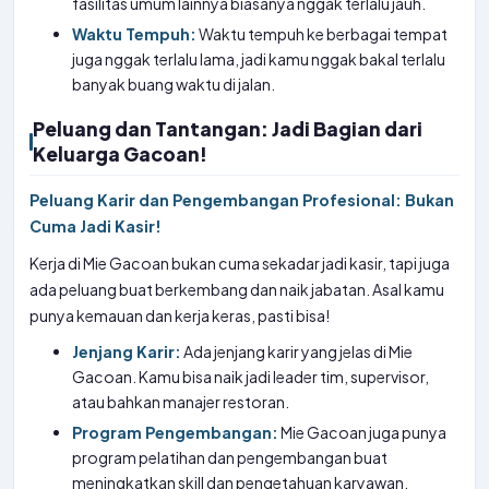
fasilitas umum lainnya biasanya nggak terlalu jauh.
Waktu Tempuh:
Waktu tempuh ke berbagai tempat
juga nggak terlalu lama, jadi kamu nggak bakal terlalu
banyak buang waktu di jalan.
Peluang dan Tantangan: Jadi Bagian dari
Keluarga Gacoan!
Peluang Karir dan Pengembangan Profesional: Bukan
Cuma Jadi Kasir!
Kerja di Mie Gacoan bukan cuma sekadar jadi kasir, tapi juga
ada peluang buat berkembang dan naik jabatan. Asal kamu
punya kemauan dan kerja keras, pasti bisa!
Jenjang Karir:
Ada jenjang karir yang jelas di Mie
Gacoan. Kamu bisa naik jadi leader tim, supervisor,
atau bahkan manajer restoran.
Program Pengembangan:
Mie Gacoan juga punya
program pelatihan dan pengembangan buat
meningkatkan skill dan pengetahuan karyawan.