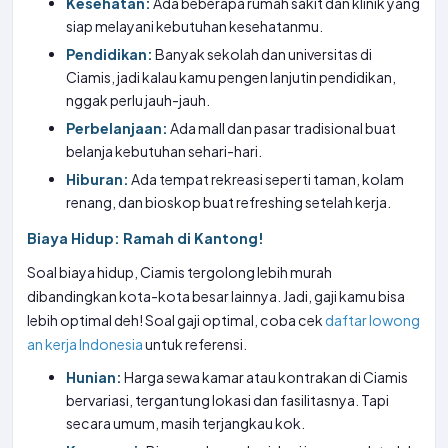
Kesehatan:
Ada beberapa rumah sakit dan klinik yang
siap melayani kebutuhan kesehatanmu.
Pendidikan:
Banyak sekolah dan universitas di
Ciamis, jadi kalau kamu pengen lanjutin pendidikan,
nggak perlu jauh-jauh.
Perbelanjaan:
Ada mall dan pasar tradisional buat
belanja kebutuhan sehari-hari.
Hiburan:
Ada tempat rekreasi seperti taman, kolam
renang, dan bioskop buat refreshing setelah kerja.
Biaya Hidup: Ramah di Kantong!
Soal biaya hidup, Ciamis tergolong lebih murah
dibandingkan kota-kota besar lainnya. Jadi, gaji kamu bisa
lebih optimal deh! Soal gaji optimal, coba cek
daftar lowong
an kerja Indonesia
untuk referensi.
Hunian:
Harga sewa kamar atau kontrakan di Ciamis
bervariasi, tergantung lokasi dan fasilitasnya. Tapi
secara umum, masih terjangkau kok.