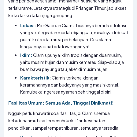
yang pengen kerja sambil menikmati suasana yang nggak
terlalu rame. Letaknya strategis di Priangan Timur, jadi akses
ke kota-kota lain juga gampang.
Lokasi:
Mie Gacoan Ciamis biasanya berada di lokasi
yang strategis dan mudah dijangkau, misalnya di dekat
pusat kota atau area perbelanjaan. Cek alamat
lengkapnya saat ada lowongan ya!
Iklim:
Ciamis punya iklim tropis dengan dua musim,
yaitu musim hujan dan musim kemarau. Siap-siap aja
buat bawa payung atau jaket di musim hujan.
Karakteristik:
Ciamis terkenal dengan
keramahannya dan budayanya yang masih kental.
Kamu bakal ngerasa nyaman deh tinggal di sini.
Fasilitas Umum: Semua Ada, Tinggal Dinikmati!
Nggak perlu khawatir soal fasilitas, di Ciamis semua
kebutuhanmu bisa terpenuhi kok. Dari kesehatan,
pendidikan, sampai tempat hiburan, semuanya tersedia.