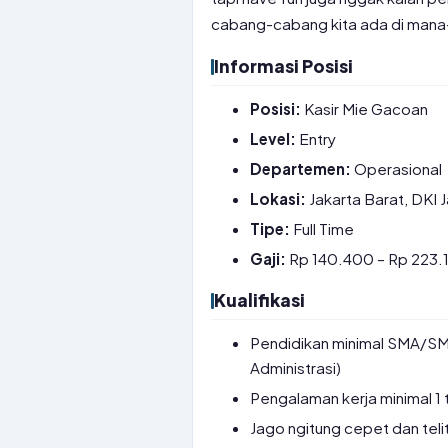
cabang-cabang kita ada di mana-m
Informasi Posisi
Posisi:
Kasir Mie Gacoan
Level:
Entry
Departemen:
Operasional
Lokasi:
Jakarta Barat, DKI 
Tipe:
Full Time
Gaji:
Rp 140.400 – Rp 223.1
Kualifikasi
Pendidikan minimal SMA/SMK
Administrasi)
Pengalaman kerja minimal 1 
Jago ngitung cepet dan telit