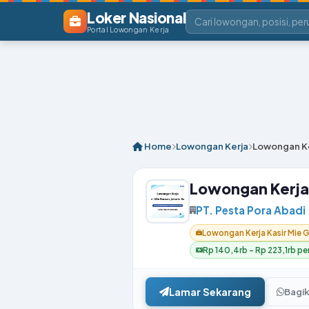
Loker Nasional
Portal Lowongan Kerja
Home
Lowongan Kerja
Lowongan Ker
Lowongan Kerja 
PT. Pesta Pora Abadi
Lowongan Kerja Kasir Mie G
Rp 140,4rb – Rp 223,1rb per
Lamar Sekarang
Bagi