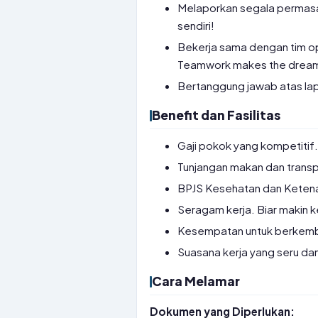
Melaporkan segala permasa
sendiri!
Bekerja sama dengan tim ope
Teamwork makes the dream
Bertanggung jawab atas lap
Benefit dan Fasilitas
Gaji pokok yang kompetitif. 
Tunjangan makan dan transp
BPJS Kesehatan dan Ketena
Seragam kerja. Biar makin 
Kesempatan untuk berkemban
Suasana kerja yang seru da
Cara Melamar
Dokumen yang Diperlukan: