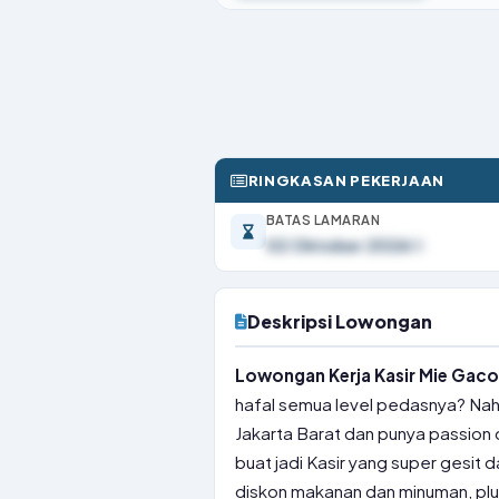
RINGKASAN PEKERJAAN
BATAS LAMARAN
02 Oktober 2026
Deskripsi Lowongan
Lowongan Kerja Kasir Mie Gacoa
hafal semua level pedasnya? Nah,
Jakarta Barat dan punya passion 
buat jadi Kasir yang super gesit 
diskon makanan dan minuman, plu