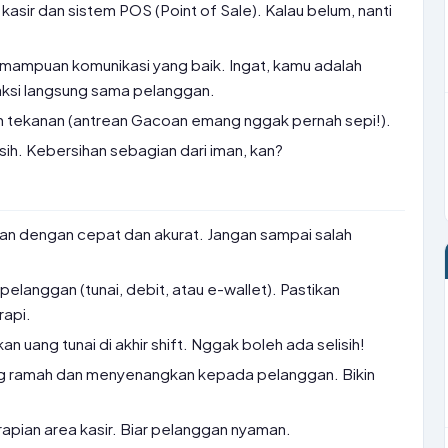
sir dan sistem POS (Point of Sale). Kalau belum, nanti
mampuan komunikasi yang baik. Ingat, kamu adalah
aksi langsung sama pelanggan.
wah tekanan (antrean Gacoan emang nggak pernah sepi!).
ih. Kebersihan sebagian dari iman, kan?
lan dengan cepat dan akurat. Jangan sampai salah
langgan (tunai, debit, atau e-wallet). Pastikan
rapi.
uang tunai di akhir shift. Nggak boleh ada selisih!
g ramah dan menyenangkan kepada pelanggan. Bikin
apian area kasir. Biar pelanggan nyaman.