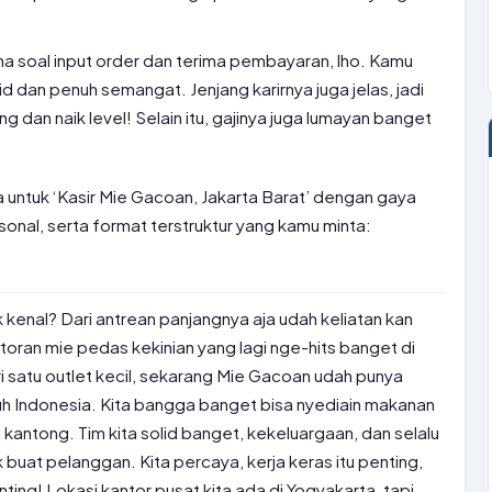
ma soal input order dan terima pembayaran, lho. Kamu
lid dan penuh semangat. Jenjang karirnya juga jelas, jadi
an naik level! Selain itu, gajinya juga lumayan banget
a untuk ‘Kasir Mie Gacoan, Jakarta Barat’ dengan gaya
nal, serta format terstruktur yang kamu minta:
 kenal? Dari antrean panjangnya aja udah keliatan kan
toran mie pedas kekinian yang lagi nge-hits banget di
 satu outlet kecil, sekarang Mie Gacoan udah punya
uh Indonesia. Kita bangga banget bisa nyediain makanan
kantong. Tim kita solid banget, kekeluargaan, dan selalu
buat pelanggan. Kita percaya, kerja keras itu penting,
nting! Lokasi kantor pusat kita ada di Yogyakarta, tapi