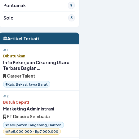
Pontianak
9
Solo
5
Artikel Terkait
#1
Dibutuhkan
Info Pekerjaan Cikarang Utara
Terbaru Bagian
OperatorProduksi 2026
Career Talent
Kab. Bekasi, Jawa Barat
#2
Butuh Cepat!
Marketing Administrasi
PT Dinasira Sembada
Kabupaten Tangerang, Banten
Rp5,000,000 - Rp7,000,000