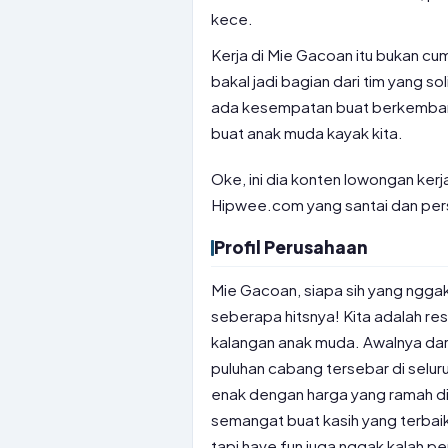
kece.
Kerja di Mie Gacoan itu bukan cu
bakal jadi bagian dari tim yang so
ada kesempatan buat berkembang d
buat anak muda kayak kita.
Oke, ini dia konten lowongan kerj
Hipwee.com yang santai dan perso
Profil Perusahaan
Mie Gacoan, siapa sih yang nggak
seberapa hitsnya! Kita adalah res
kalangan anak muda. Awalnya dari
puluhan cabang tersebar di selur
enak dengan harga yang ramah di 
semangat buat kasih yang terbaik 
tapi have fun juga nggak kalah pe