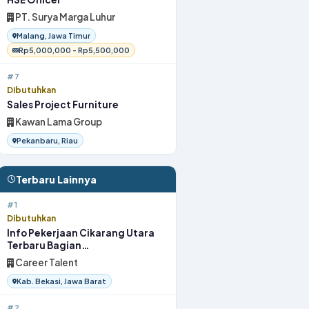
PT. Surya Marga Luhur
Malang, Jawa Timur
Rp5,000,000 - Rp5,500,000
#7
Dibutuhkan
Sales Project Furniture
Kawan Lama Group
Pekanbaru, Riau
Terbaru Lainnya
#1
Dibutuhkan
Info Pekerjaan Cikarang Utara
Terbaru Bagian
OperatorProduksi 2026
Career Talent
Kab. Bekasi, Jawa Barat
#2