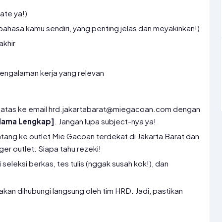
ate ya!)
 bahasa kamu sendiri, yang penting jelas dan meyakinkan!)
akhir
 pengalaman kerja yang relevan
 atas ke email hrd.jakartabarat@miegacoan.com dengan
[Nama Lengkap]
. Jangan lupa subject-nya ya!
tang ke outlet Mie Gacoan terdekat di Jakarta Barat dan
er outlet. Siapa tahu rezeki!
 seleksi berkas, tes tulis (nggak susah kok!), dan
 akan dihubungi langsung oleh tim HRD. Jadi, pastikan