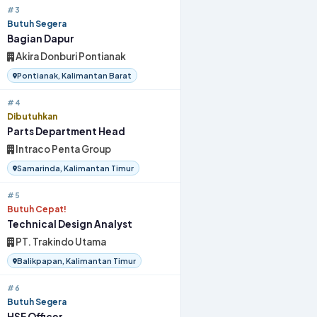
#3
Butuh Segera
Bagian Dapur
Akira Donburi Pontianak
Pontianak, Kalimantan Barat
#4
Dibutuhkan
Parts Department Head
Intraco Penta Group
Samarinda, Kalimantan Timur
#5
Butuh Cepat!
Technical Design Analyst
PT. Trakindo Utama
Balikpapan, Kalimantan Timur
#6
Butuh Segera
HSE Officer