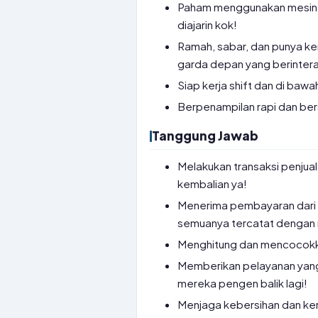
Paham menggunakan mesin ka
diajarin kok!
Ramah, sabar, dan punya ke
garda depan yang berinter
Siap kerja shift dan di ba
Berpenampilan rapi dan bers
Tanggung Jawab
Melakukan transaksi penjua
kembalian ya!
Menerima pembayaran dari pe
semuanya tercatat dengan 
Menghitung dan mencocokkan 
Memberikan pelayanan yan
mereka pengen balik lagi!
Menjaga kebersihan dan ker