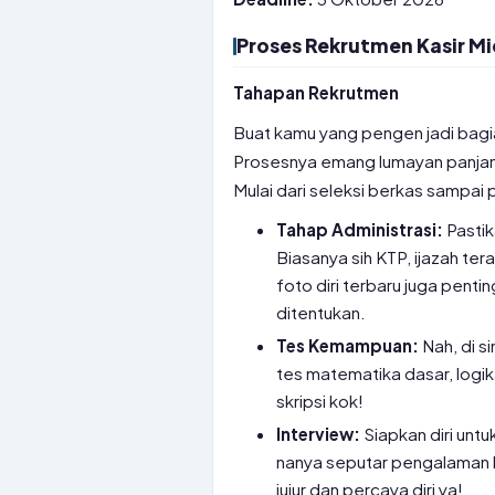
Proses Rekrutmen Kasir M
Tahapan Rekrutmen
Buat kamu yang pengen jadi bagia
Prosesnya emang lumayan panjang
Mulai dari seleksi berkas sampai
Tahap Administrasi:
Pastik
Biasanya sih KTP, ijazah tera
foto diri terbaru juga penti
ditentukan.
Tes Kemampuan:
Nah, di s
tes matematika dasar, logik
skripsi kok!
Interview:
Siapkan diri unt
nanya seputar pengalaman k
jujur dan percaya diri ya!