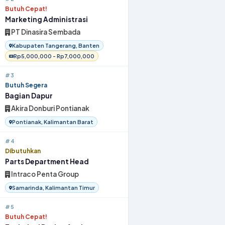
Butuh Cepat!
Marketing Administrasi
PT Dinasira Sembada
Kabupaten Tangerang, Banten
Rp5,000,000 - Rp7,000,000
#3
Butuh Segera
Bagian Dapur
Akira Donburi Pontianak
Pontianak, Kalimantan Barat
#4
Dibutuhkan
Parts Department Head
Intraco Penta Group
Samarinda, Kalimantan Timur
#5
Butuh Cepat!