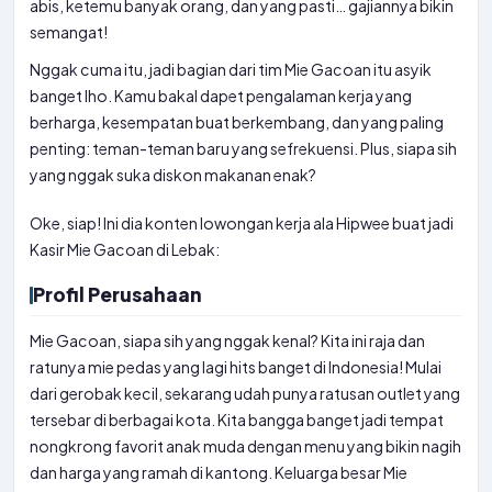
abis, ketemu banyak orang, dan yang pasti… gajiannya bikin
semangat!
Nggak cuma itu, jadi bagian dari tim Mie Gacoan itu asyik
banget lho. Kamu bakal dapet pengalaman kerja yang
berharga, kesempatan buat berkembang, dan yang paling
penting: teman-teman baru yang sefrekuensi. Plus, siapa sih
yang nggak suka diskon makanan enak?
Oke, siap! Ini dia konten lowongan kerja ala Hipwee buat jadi
Kasir Mie Gacoan di Lebak:
Profil Perusahaan
Mie Gacoan, siapa sih yang nggak kenal? Kita ini raja dan
ratunya mie pedas yang lagi hits banget di Indonesia! Mulai
dari gerobak kecil, sekarang udah punya ratusan outlet yang
tersebar di berbagai kota. Kita bangga banget jadi tempat
nongkrong favorit anak muda dengan menu yang bikin nagih
dan harga yang ramah di kantong. Keluarga besar Mie