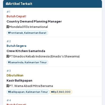
Artikel Terkait
#1
Butuh Cepat!
Country Demand Planning Manager
Mondelu0113z International
Pontianak, Kalimantan Barat
#2
Butuh Segera
Crew Kitchen Samarinda
PT Emados Kebab Indonesia (Emado's Shawarma)
Samarinda, Kalimantan Timur
#3
Dibutuhkan
Kasir Balikpapan
PT. Warna Abadi Mitra Bersama
Balikpapan, Kalimantan Timur
Rp3,860,000
#4
Butuh Cepat!