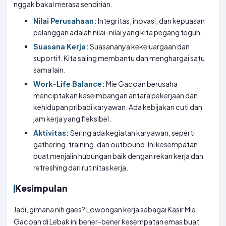
nggak bakal merasa sendirian.
Nilai Perusahaan:
Integritas, inovasi, dan kepuasan
pelanggan adalah nilai-nilai yang kita pegang teguh.
Suasana Kerja:
Suasananya kekeluargaan dan
suportif. Kita saling membantu dan menghargai satu
sama lain.
Work-Life Balance:
Mie Gacoan berusaha
menciptakan keseimbangan antara pekerjaan dan
kehidupan pribadi karyawan. Ada kebijakan cuti dan
jam kerja yang fleksibel.
Aktivitas:
Sering ada kegiatan karyawan, seperti
gathering, training, dan outbound. Ini kesempatan
buat menjalin hubungan baik dengan rekan kerja dan
refreshing dari rutinitas kerja.
Kesimpulan
Jadi, gimana nih gaes? Lowongan kerja sebagai Kasir Mie
Gacoan di Lebak ini bener-bener kesempatan emas buat