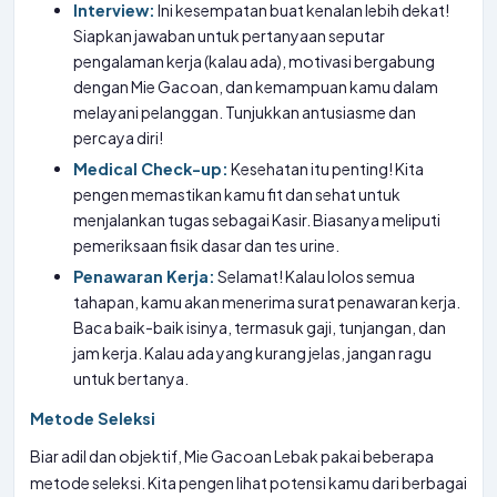
Interview:
Ini kesempatan buat kenalan lebih dekat!
Siapkan jawaban untuk pertanyaan seputar
pengalaman kerja (kalau ada), motivasi bergabung
dengan Mie Gacoan, dan kemampuan kamu dalam
melayani pelanggan. Tunjukkan antusiasme dan
percaya diri!
Medical Check-up:
Kesehatan itu penting! Kita
pengen memastikan kamu fit dan sehat untuk
menjalankan tugas sebagai Kasir. Biasanya meliputi
pemeriksaan fisik dasar dan tes urine.
Penawaran Kerja:
Selamat! Kalau lolos semua
tahapan, kamu akan menerima surat penawaran kerja.
Baca baik-baik isinya, termasuk gaji, tunjangan, dan
jam kerja. Kalau ada yang kurang jelas, jangan ragu
untuk bertanya.
Metode Seleksi
Biar adil dan objektif, Mie Gacoan Lebak pakai beberapa
metode seleksi. Kita pengen lihat potensi kamu dari berbagai