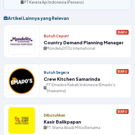
PT Kereta Api Indonesia (Persero)
Artikel Lainnya yang Relevan
BARU
Butuh Cepat!
Country Demand Planning Manager
Mondelu0113z International
BARU
Butuh Segera
Crew Kitchen Samarinda
PT Emados Kebab Indonesia (Emado's
Shawarma)
BARU
Dibutuhkan
Kasir Balikpapan
PT. Warna Abadi Mitra Bersama