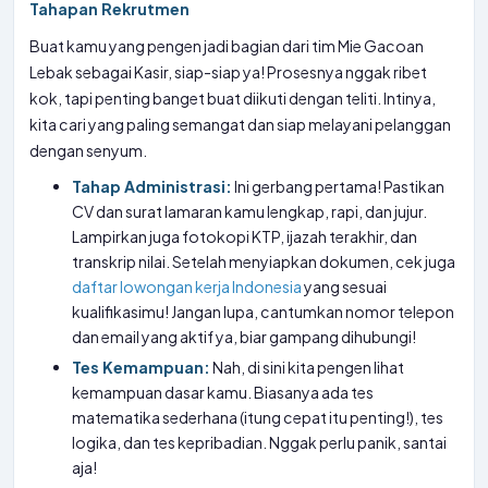
Tahapan Rekrutmen
Buat kamu yang pengen jadi bagian dari tim Mie Gacoan
Lebak sebagai Kasir, siap-siap ya! Prosesnya nggak ribet
kok, tapi penting banget buat diikuti dengan teliti. Intinya,
kita cari yang paling semangat dan siap melayani pelanggan
dengan senyum.
Tahap Administrasi:
Ini gerbang pertama! Pastikan
CV dan surat lamaran kamu lengkap, rapi, dan jujur.
Lampirkan juga fotokopi KTP, ijazah terakhir, dan
transkrip nilai. Setelah menyiapkan dokumen, cek juga
daftar lowongan kerja Indonesia
yang sesuai
kualifikasimu! Jangan lupa, cantumkan nomor telepon
dan email yang aktif ya, biar gampang dihubungi!
Tes Kemampuan:
Nah, di sini kita pengen lihat
kemampuan dasar kamu. Biasanya ada tes
matematika sederhana (itung cepat itu penting!), tes
logika, dan tes kepribadian. Nggak perlu panik, santai
aja!