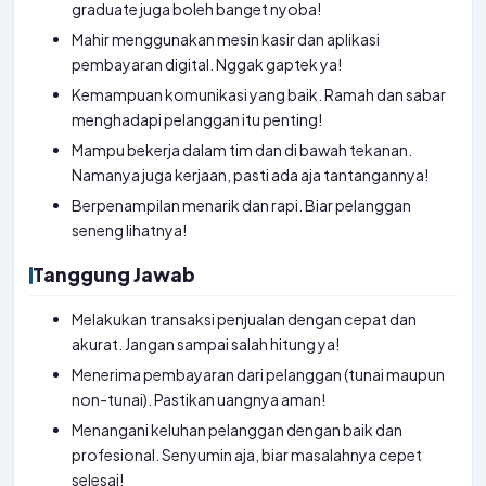
graduate juga boleh banget nyoba!
Mahir menggunakan mesin kasir dan aplikasi
pembayaran digital. Nggak gaptek ya!
Kemampuan komunikasi yang baik. Ramah dan sabar
menghadapi pelanggan itu penting!
Mampu bekerja dalam tim dan di bawah tekanan.
Namanya juga kerjaan, pasti ada aja tantangannya!
Berpenampilan menarik dan rapi. Biar pelanggan
seneng lihatnya!
Tanggung Jawab
Melakukan transaksi penjualan dengan cepat dan
akurat. Jangan sampai salah hitung ya!
Menerima pembayaran dari pelanggan (tunai maupun
non-tunai). Pastikan uangnya aman!
Menangani keluhan pelanggan dengan baik dan
profesional. Senyumin aja, biar masalahnya cepet
selesai!