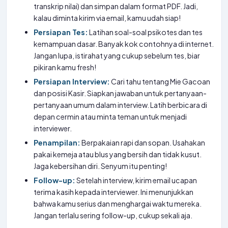
transkrip nilai) dan simpan dalam format PDF. Jadi,
kalau diminta kirim via email, kamu udah siap!
Persiapan Tes:
Latihan soal-soal psikotes dan tes
kemampuan dasar. Banyak kok contohnya di internet.
Jangan lupa, istirahat yang cukup sebelum tes, biar
pikiran kamu fresh!
Persiapan Interview:
Cari tahu tentang Mie Gacoan
dan posisi Kasir. Siapkan jawaban untuk pertanyaan-
pertanyaan umum dalam interview. Latih berbicara di
depan cermin atau minta teman untuk menjadi
interviewer.
Penampilan:
Berpakaian rapi dan sopan. Usahakan
pakai kemeja atau blus yang bersih dan tidak kusut.
Jaga kebersihan diri. Senyum itu penting!
Follow-up:
Setelah interview, kirim email ucapan
terima kasih kepada interviewer. Ini menunjukkan
bahwa kamu serius dan menghargai waktu mereka.
Jangan terlalu sering follow-up, cukup sekali aja.