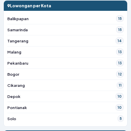
Lowongan per Kota
Balikpapan
15
Samarinda
15
Tangerang
14
Malang
13
Pekanbaru
13
Bogor
12
Cikarang
11
Depok
10
Pontianak
10
Solo
5