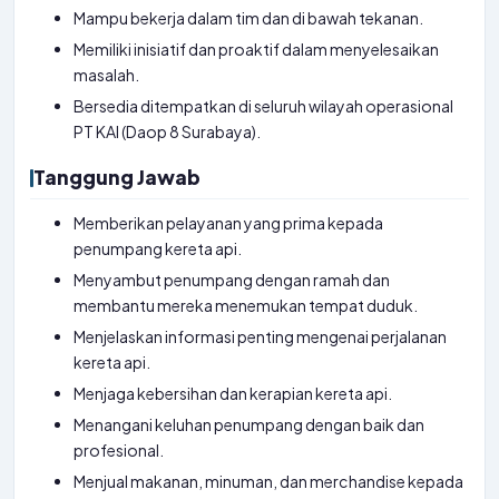
Mampu bekerja dalam tim dan di bawah tekanan.
Memiliki inisiatif dan proaktif dalam menyelesaikan
masalah.
Bersedia ditempatkan di seluruh wilayah operasional
PT KAI (Daop 8 Surabaya).
Tanggung Jawab
Memberikan pelayanan yang prima kepada
penumpang kereta api.
Menyambut penumpang dengan ramah dan
membantu mereka menemukan tempat duduk.
Menjelaskan informasi penting mengenai perjalanan
kereta api.
Menjaga kebersihan dan kerapian kereta api.
Menangani keluhan penumpang dengan baik dan
profesional.
Menjual makanan, minuman, dan merchandise kepada