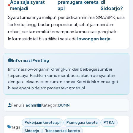
Apa saja syarat
pramugara kereta
di
menjadi
api
Sidoarjo?
Syarat umumnya meliputi pendidikan minimal SMA/SMK, usia
tertentu, tinggi badan proporsional, sehat jasmani dan
rohani, serta memiliki kemampuan komunikasi yang baik.
Informasi detail bisa dilihat saat ada
lowongan kerja
.
Informasi Penting
Informasi lowongan ini dirangkum dari berbagai sumber
terpercaya. Pastikan kamu membaca seluruh persyaratan
dengan seksama sebelum melamar. Kami tidak memungut
biaya apapun dalam proses rekrutmen ini.
Penulis:
admin
Kategori:
BUMN
Pekerjaan kereta api
Pramugara kereta
PT KAI
Tags:
Sidoarjo
Transportasi kereta