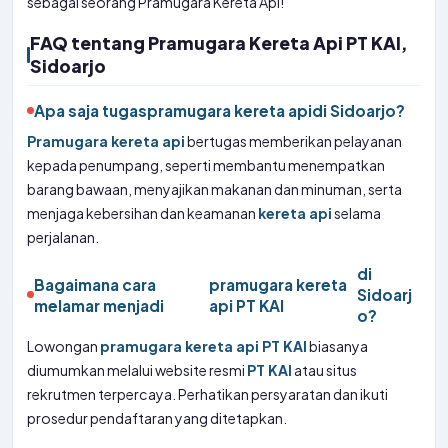
sebagai seorang Pramugara Kereta Api!
FAQ tentang Pramugara Kereta Api PT KAI,
Sidoarjo
Apa saja tugas
pramugara kereta api
di Sidoarjo?
Pramugara kereta api
bertugas memberikan pelayanan
kepada penumpang, seperti membantu menempatkan
barang bawaan, menyajikan makanan dan minuman, serta
menjaga kebersihan dan keamanan
kereta api
selama
perjalanan.
di
Bagaimana cara
pramugara kereta
Sidoarj
melamar menjadi
api PT KAI
o?
Lowongan
pramugara kereta api PT KAI
biasanya
diumumkan melalui website resmi
PT KAI
atau situs
rekrutmen terpercaya. Perhatikan persyaratan dan ikuti
prosedur pendaftaran yang ditetapkan.