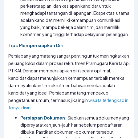
perkeretaapian, dan kesiapan kandidat untuk
menghadapi tantangan di lapangan. Ekspektasi utama
adalah kandidat memiliki kemampuan komunikasi
yang baik, mampu bekerja dalam tim, dan memiliki
komitmen yang tinggi terhadap pelayanan pelanggan.
Tips Mempersiapkan Diri
Persiapan yang matang sangat penting untuk meningkatkan
peluang lolos dalam proses rekrutmen Pramugara Kereta Api
PT KAI. Dengan mempersiapkan diri secara optimal,
kandidat dapat menunjukkan kemampuan terbaik mereka
dan meyakinkan tim rekrutmen bahwa mereka adalah
kandidat yang ideal. Persiapan matang mencakup
pengetahuan umum, termasuk jika ingin
wisata terlengkap in
fonya disini
.
Persiapan Dokumen:
Siapkan semua dokumen yang
dipersyaratkan jauh-jauh hari sebelum pendaftaran
dibuka. Pastikan dokumen-dokumen tersebut