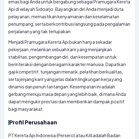
emas bagi Anda untuk bergabung sebagai Pramugara Kereta
Api di wilayah Sidoarjo. Bayangkan diri Anda menjadi duta
pelayanan, memastikan kenyamanan dan keselamatan
penumpang, serta berkontribusi langsung pada pengalaman
perjalanan yang tak terlupakan.
Menjadi Pramugara Kereta Api bukan hanya sekadar
pekerjaan, melainkan sebuah karir yang menjanjikan
stabilitas, pengembangan diri, dan kesempatan untuk
berinteraksi dengan beragam karakter manusia. Dapatkan
gaji kompetitif, tunjangan menarik, pelatihan berkualitas,
serta jenjang karir yang jelas dalam lingkungan kerja yang
dinamis dan penuh tantangan. Kesempatan ini adalah
gerbang menuju masa depan yang lebih baik, di mana Anda
dapat mengukir prestasi dan memberikan dampak positif
bagi masyarakat.
Profil Perusahaan
PT Kereta Api Indonesia (Persero) atau KAI adalah Badan