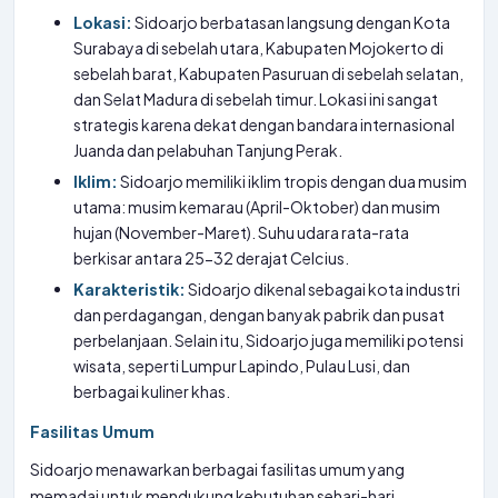
Lokasi:
Sidoarjo berbatasan langsung dengan Kota
Surabaya di sebelah utara, Kabupaten Mojokerto di
sebelah barat, Kabupaten Pasuruan di sebelah selatan,
dan Selat Madura di sebelah timur. Lokasi ini sangat
strategis karena dekat dengan bandara internasional
Juanda dan pelabuhan Tanjung Perak.
Iklim:
Sidoarjo memiliki iklim tropis dengan dua musim
utama: musim kemarau (April-Oktober) dan musim
hujan (November-Maret). Suhu udara rata-rata
berkisar antara 25-32 derajat Celcius.
Karakteristik:
Sidoarjo dikenal sebagai kota industri
dan perdagangan, dengan banyak pabrik dan pusat
perbelanjaan. Selain itu, Sidoarjo juga memiliki potensi
wisata, seperti Lumpur Lapindo, Pulau Lusi, dan
berbagai kuliner khas.
Fasilitas Umum
Sidoarjo menawarkan berbagai fasilitas umum yang
memadai untuk mendukung kebutuhan sehari-hari