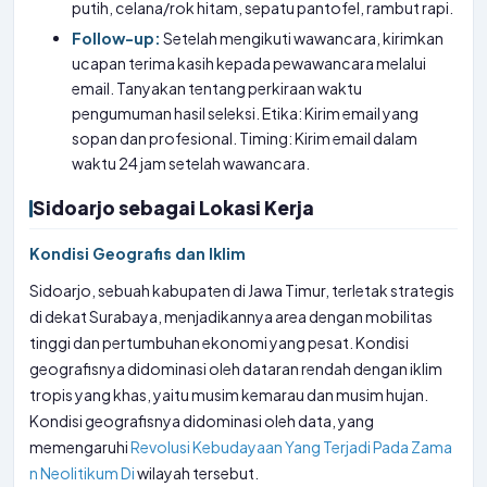
putih, celana/rok hitam, sepatu pantofel, rambut rapi.
Follow-up:
Setelah mengikuti wawancara, kirimkan
ucapan terima kasih kepada pewawancara melalui
email. Tanyakan tentang perkiraan waktu
pengumuman hasil seleksi. Etika: Kirim email yang
sopan dan profesional. Timing: Kirim email dalam
waktu 24 jam setelah wawancara.
Sidoarjo sebagai Lokasi Kerja
Kondisi Geografis dan Iklim
Sidoarjo, sebuah kabupaten di Jawa Timur, terletak strategis
di dekat Surabaya, menjadikannya area dengan mobilitas
tinggi dan pertumbuhan ekonomi yang pesat. Kondisi
geografisnya didominasi oleh dataran rendah dengan iklim
tropis yang khas, yaitu musim kemarau dan musim hujan.
Kondisi geografisnya didominasi oleh data, yang
memengaruhi
Revolusi Kebudayaan Yang Terjadi Pada Zama
n Neolitikum Di
wilayah tersebut.