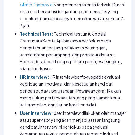
olistic Therapy di
yang mencari talenta terbaik. Durasi
psikotes bervariasi tergantung pada jenis tes yang
diberikan, namun biasanya memakan waktu sekitar 2-
3 jam.
Technical Test:
Technical test untuk posisi
Pramugara Kereta Api biasanya berfokus pada
pengetahuan tentang pelayanan pelanggan,
keselamatan penumpang, dan prosedur darurat.
Format tes dapat berupa pilihan ganda, esai singkat,
atau studi kasus.
HR Interview:
HR Interview berfokus pada evaluasi
kepribadian, motivasi, dan kesesuaian kandidat
dengan budaya perusahaan. Pewawancara HR akan
mengajukan pertanyaan tentang pengalaman kerja,
keterampilan, dan tujuan karir kandidat.
User Interview:
User Interview dilakukan oleh manajer
atau supervisor yang akan menjadi atasan langsung
kandidat. Interview ini berfokus pada evaluasi
kemampuan teknis, pengetahuan tentang industri