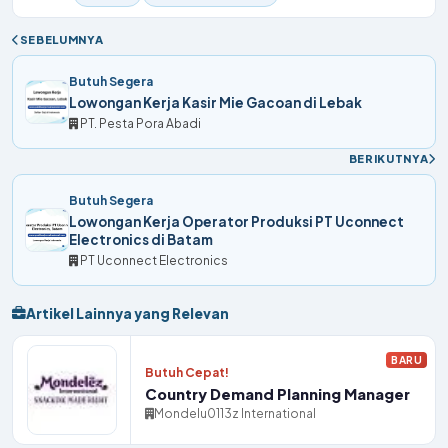
SEBELUMNYA
Butuh Segera
Lowongan Kerja Kasir Mie Gacoan di Lebak
PT. Pesta Pora Abadi
BERIKUTNYA
Butuh Segera
Lowongan Kerja Operator Produksi PT Uconnect
Electronics di Batam
PT Uconnect Electronics
Artikel Lainnya yang Relevan
BARU
Butuh Cepat!
Country Demand Planning Manager
Mondelu0113z International