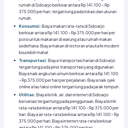
rumah di Sidoarjo berkisar antara Rp 141.100 – Rp
375.000 per hari, tergantung pada lokasi dan ukuran
rumah.
Konsumsi:
Biaya makan rata-rata di Sidoarjo
berkisar antara Rp 141.100 – Rp 375.000 per hari per
porsi untuk makanan di warung atau rumah makan
sederhana. Biaya makan di restoran atau kafe modern
bisa lebih mahal.
Transportasi:
Biaya transportasi harian di Sidoarjo
tergantung pada jenis transportasi yang digunakan.
Biaya naik angkutan umum berkisar antara Rp 141.100
– Rp 375.000 per hari per perjalanan. Biaya naik ojek
online atau taksi online tergantung pada jarak tempuh.
Utilitas:
Biaya listrik, air, dan internet di Sidoarjo
bervariasi tergantung pada penggunaan. Biaya listrik
rata-rata berkisar antara Rp 141.100 – Rp 375.000 per
hari. Biaya air rata-rata berkisar antara Rp 141.100 – Rp
375.000 per hari. Biaya internet rata-rata berkisar
antara Rp 141.100 – Rp 375.000 per hari.