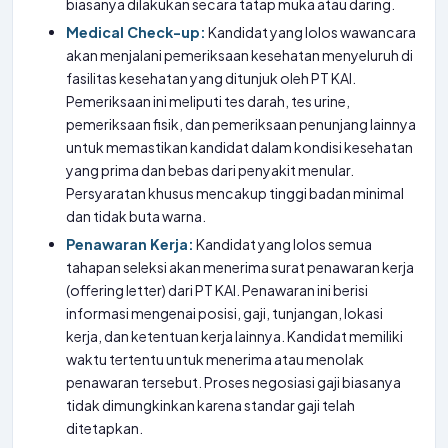
biasanya dilakukan secara tatap muka atau daring.
Medical Check-up:
Kandidat yang lolos wawancara
akan menjalani pemeriksaan kesehatan menyeluruh di
fasilitas kesehatan yang ditunjuk oleh PT KAI.
Pemeriksaan ini meliputi tes darah, tes urine,
pemeriksaan fisik, dan pemeriksaan penunjang lainnya
untuk memastikan kandidat dalam kondisi kesehatan
yang prima dan bebas dari penyakit menular.
Persyaratan khusus mencakup tinggi badan minimal
dan tidak buta warna.
Penawaran Kerja:
Kandidat yang lolos semua
tahapan seleksi akan menerima surat penawaran kerja
(offering letter) dari PT KAI. Penawaran ini berisi
informasi mengenai posisi, gaji, tunjangan, lokasi
kerja, dan ketentuan kerja lainnya. Kandidat memiliki
waktu tertentu untuk menerima atau menolak
penawaran tersebut. Proses negosiasi gaji biasanya
tidak dimungkinkan karena standar gaji telah
ditetapkan.