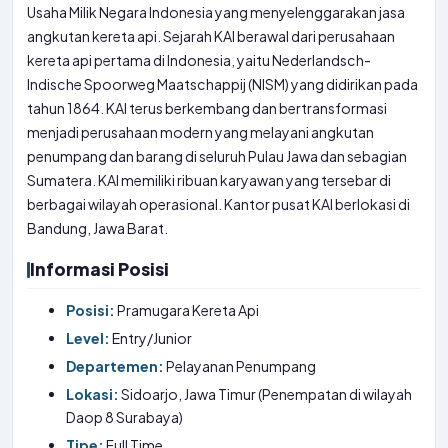
Usaha Milik Negara Indonesia yang menyelenggarakan jasa
angkutan kereta api. Sejarah KAI berawal dari perusahaan
kereta api pertama di Indonesia, yaitu Nederlandsch-
Indische Spoorweg Maatschappij (NISM) yang didirikan pada
tahun 1864. KAI terus berkembang dan bertransformasi
menjadi perusahaan modern yang melayani angkutan
penumpang dan barang di seluruh Pulau Jawa dan sebagian
Sumatera. KAI memiliki ribuan karyawan yang tersebar di
berbagai wilayah operasional. Kantor pusat KAI berlokasi di
Bandung, Jawa Barat.
Informasi Posisi
Posisi:
Pramugara Kereta Api
Level:
Entry/Junior
Departemen:
Pelayanan Penumpang
Lokasi:
Sidoarjo, Jawa Timur (Penempatan di wilayah
Daop 8 Surabaya)
Tipe:
Full Time