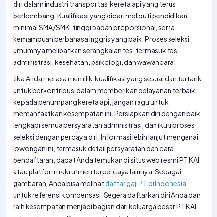
diri dalam industri transportasi kereta api yang terus
berkembang. Kualifikasi yang dicari meliputi pendidikan
minimal SMA/SMK, tinggi badan proporsional, serta
kemampuan berbahasa Inggris yang baik. Proses seleksi
umumnya melibatkan serangkaian tes, termasuk tes
administrasi, kesehatan, psikologi, dan wawancara.
Jika Anda merasa memiliki kualifikasi yang sesuai dan tertarik
untuk berkontribusi dalam memberikan pelayanan terbaik
kepada penumpang kereta api, jangan ragu untuk
memanfaatkan kesempatan ini. Persiapkan diri dengan baik,
lengkapi semua persyaratan administrasi, dan ikuti proses
seleksi dengan percaya diri. Informasi lebih lanjut mengenai
lowongan ini, termasuk detail persyaratan dan cara
pendaftaran, dapat Anda temukan di situs web resmi PT KAI
atau platform rekrutmen terpercaya lainnya. Sebagai
gambaran, Anda bisa melihat
daftar gaji PT di Indonesia
untuk referensi kompensasi. Segera daftarkan diri Anda dan
raih kesempatan menjadi bagian dari keluarga besar PT KAI