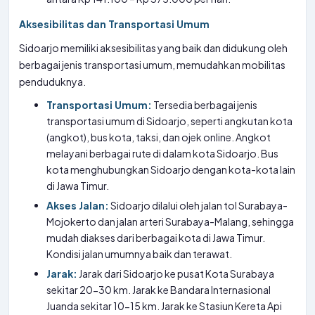
Aksesibilitas dan Transportasi Umum
Sidoarjo memiliki aksesibilitas yang baik dan didukung oleh
berbagai jenis transportasi umum, memudahkan mobilitas
penduduknya.
Transportasi Umum:
Tersedia berbagai jenis
transportasi umum di Sidoarjo, seperti angkutan kota
(angkot), bus kota, taksi, dan ojek online. Angkot
melayani berbagai rute di dalam kota Sidoarjo. Bus
kota menghubungkan Sidoarjo dengan kota-kota lain
di Jawa Timur.
Akses Jalan:
Sidoarjo dilalui oleh jalan tol Surabaya-
Mojokerto dan jalan arteri Surabaya-Malang, sehingga
mudah diakses dari berbagai kota di Jawa Timur.
Kondisi jalan umumnya baik dan terawat.
Jarak:
Jarak dari Sidoarjo ke pusat Kota Surabaya
sekitar 20-30 km. Jarak ke Bandara Internasional
Juanda sekitar 10-15 km. Jarak ke Stasiun Kereta Api