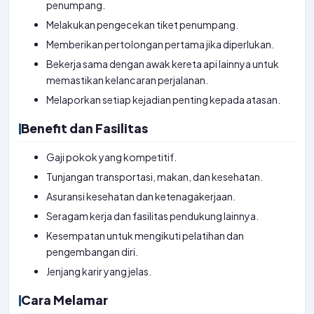
penumpang.
Melakukan pengecekan tiket penumpang.
Memberikan pertolongan pertama jika diperlukan.
Bekerja sama dengan awak kereta api lainnya untuk
memastikan kelancaran perjalanan.
Melaporkan setiap kejadian penting kepada atasan.
Benefit dan Fasilitas
Gaji pokok yang kompetitif.
Tunjangan transportasi, makan, dan kesehatan.
Asuransi kesehatan dan ketenagakerjaan.
Seragam kerja dan fasilitas pendukung lainnya.
Kesempatan untuk mengikuti pelatihan dan
pengembangan diri.
Jenjang karir yang jelas.
Cara Melamar