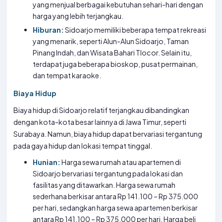
yang menjual berbagai kebutuhan sehari-hari dengan
harga yang lebih terjangkau.
Hiburan:
Sidoarjo memiliki beberapa tempat rekreasi
yang menarik, seperti Alun-Alun Sidoarjo, Taman
Pinang Indah, dan Wisata Bahari Tlocor. Selain itu,
terdapat juga beberapa bioskop, pusat permainan,
dan tempat karaoke.
Biaya Hidup
Biaya hidup di Sidoarjo relatif terjangkau dibandingkan
dengan kota-kota besar lainnya di Jawa Timur, seperti
Surabaya. Namun, biaya hidup dapat bervariasi tergantung
pada gaya hidup dan lokasi tempat tinggal.
Hunian:
Harga sewa rumah atau apartemen di
Sidoarjo bervariasi tergantung pada lokasi dan
fasilitas yang ditawarkan. Harga sewa rumah
sederhana berkisar antara Rp 141.100 – Rp 375.000
per hari, sedangkan harga sewa apartemen berkisar
antara Rp 141.100 – Rp 375.000 per hari. Harga beli