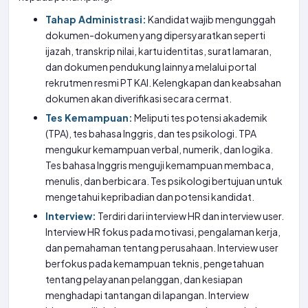
Tahap Administrasi:
Kandidat wajib mengunggah
dokumen-dokumen yang dipersyaratkan seperti
ijazah, transkrip nilai, kartu identitas, surat lamaran,
dan dokumen pendukung lainnya melalui portal
rekrutmen resmi PT KAI. Kelengkapan dan keabsahan
dokumen akan diverifikasi secara cermat.
Tes Kemampuan:
Meliputi tes potensi akademik
(TPA), tes bahasa Inggris, dan tes psikologi. TPA
mengukur kemampuan verbal, numerik, dan logika.
Tes bahasa Inggris menguji kemampuan membaca,
menulis, dan berbicara. Tes psikologi bertujuan untuk
mengetahui kepribadian dan potensi kandidat.
Interview:
Terdiri dari interview HR dan interview user.
Interview HR fokus pada motivasi, pengalaman kerja,
dan pemahaman tentang perusahaan. Interview user
berfokus pada kemampuan teknis, pengetahuan
tentang pelayanan pelanggan, dan kesiapan
menghadapi tantangan di lapangan. Interview