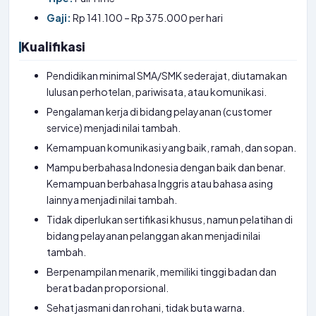
Gaji:
Rp 141.100 – Rp 375.000 per hari
Kualifikasi
Pendidikan minimal SMA/SMK sederajat, diutamakan
lulusan perhotelan, pariwisata, atau komunikasi.
Pengalaman kerja di bidang pelayanan (customer
service) menjadi nilai tambah.
Kemampuan komunikasi yang baik, ramah, dan sopan.
Mampu berbahasa Indonesia dengan baik dan benar.
Kemampuan berbahasa Inggris atau bahasa asing
lainnya menjadi nilai tambah.
Tidak diperlukan sertifikasi khusus, namun pelatihan di
bidang pelayanan pelanggan akan menjadi nilai
tambah.
Berpenampilan menarik, memiliki tinggi badan dan
berat badan proporsional.
Sehat jasmani dan rohani, tidak buta warna.