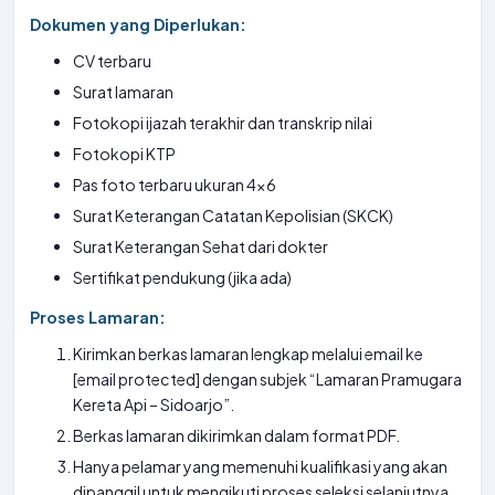
Dokumen yang Diperlukan:
CV terbaru
Surat lamaran
Fotokopi ijazah terakhir dan transkrip nilai
Fotokopi KTP
Pas foto terbaru ukuran 4×6
Surat Keterangan Catatan Kepolisian (SKCK)
Surat Keterangan Sehat dari dokter
Sertifikat pendukung (jika ada)
Proses Lamaran:
Kirimkan berkas lamaran lengkap melalui email ke
[email protected] dengan subjek “Lamaran Pramugara
Kereta Api – Sidoarjo”.
Berkas lamaran dikirimkan dalam format PDF.
Hanya pelamar yang memenuhi kualifikasi yang akan
dipanggil untuk mengikuti proses seleksi selanjutnya.