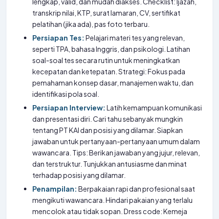
lengkap, valid, dan mudah diakses. Checklist: Ijazah,
transkrip nilai, KTP, surat lamaran, CV, sertifikat
pelatihan (jika ada), pas foto terbaru.
Persiapan Tes:
Pelajari materi tes yang relevan,
seperti TPA, bahasa Inggris, dan psikologi. Latihan
soal-soal tes secara rutin untuk meningkatkan
kecepatan dan ketepatan. Strategi: Fokus pada
pemahaman konsep dasar, manajemen waktu, dan
identifikasi pola soal.
Persiapan Interview:
Latih kemampuan komunikasi
dan presentasi diri. Cari tahu sebanyak mungkin
tentang PT KAI dan posisi yang dilamar. Siapkan
jawaban untuk pertanyaan-pertanyaan umum dalam
wawancara. Tips: Berikan jawaban yang jujur, relevan,
dan terstruktur. Tunjukkan antusiasme dan minat
terhadap posisi yang dilamar.
Penampilan:
Berpakaian rapi dan profesional saat
mengikuti wawancara. Hindari pakaian yang terlalu
mencolok atau tidak sopan. Dress code: Kemeja