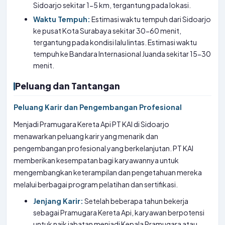
Sidoarjo sekitar 1-5 km, tergantung pada lokasi.
Waktu Tempuh:
Estimasi waktu tempuh dari Sidoarjo
ke pusat Kota Surabaya sekitar 30-60 menit,
tergantung pada kondisi lalu lintas. Estimasi waktu
tempuh ke Bandara Internasional Juanda sekitar 15-30
menit.
Peluang dan Tantangan
Peluang Karir dan Pengembangan Profesional
Menjadi Pramugara Kereta Api PT KAI di Sidoarjo
menawarkan peluang karir yang menarik dan
pengembangan profesional yang berkelanjutan. PT KAI
memberikan kesempatan bagi karyawannya untuk
mengembangkan keterampilan dan pengetahuan mereka
melalui berbagai program pelatihan dan sertifikasi.
Jenjang Karir:
Setelah beberapa tahun bekerja
sebagai Pramugara Kereta Api, karyawan berpotensi
untuk naik jabatan menjadi Kepala Pramugara atau