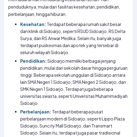
penduduknya, mulai dari fasilitas kesehatan, pendidikan,
perbelanjaan, hingga hiburan.
Kesehatan:
Terdapat beberapa rumah sakit besar
dan klinik di Sidoarjo, seperti RSUD Sidoarjo, RS Delta
Surya, dan RS Anwar Medika. Selain itu, banyak juga
terdapat puskesmas dan apotek yang tersebar di
seluruh wilayah Sidoarjo.
Pendidikan:
Sidoarjo memiliki berbagai jenjang
pendidikan, mulai dari sekolah dasar hingga perguruan
tinggi. Beberapa sekolah unggulan di Sidoarjo antara
lain SMA Negeri 1 Sidoarjo, SMA Negeri 2 Sidoarjo, dan
SMK Negeri 1 Sidoarjo. Terdapat juga beberapa
universitas swasta, seperti Universitas Muhammadiyah
Sidoarjo.
Perbelanjaan:
Terdapat beberapa pusat
perbelanjaan modern di Sidoarjo, seperti Lippo Plaza
Sidoarjo, Suncity Mall Sidoarjo, dan Transmart
Sidoarjo. Selain itu, terdapat juga pasar tradisional