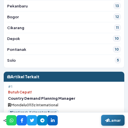
Pekanbaru
13
Bogor
12
Cikarang
11
Depok
10
Pontianak
10
Solo
5
Artikel Terkait
#1
Butuh Cepat!
Country Demand Planning Manager
Mondelu0113z International
Pontianak, Kalimantan Barat
Lamar
#2