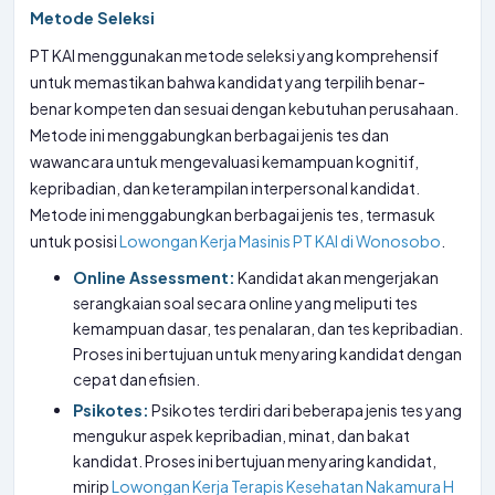
Metode Seleksi
PT KAI menggunakan metode seleksi yang komprehensif
untuk memastikan bahwa kandidat yang terpilih benar-
benar kompeten dan sesuai dengan kebutuhan perusahaan.
Metode ini menggabungkan berbagai jenis tes dan
wawancara untuk mengevaluasi kemampuan kognitif,
kepribadian, dan keterampilan interpersonal kandidat.
Metode ini menggabungkan berbagai jenis tes, termasuk
untuk posisi
Lowongan Kerja Masinis PT KAI di Wonosobo
.
Online Assessment:
Kandidat akan mengerjakan
serangkaian soal secara online yang meliputi tes
kemampuan dasar, tes penalaran, dan tes kepribadian.
Proses ini bertujuan untuk menyaring kandidat dengan
cepat dan efisien.
Psikotes:
Psikotes terdiri dari beberapa jenis tes yang
mengukur aspek kepribadian, minat, dan bakat
kandidat. Proses ini bertujuan menyaring kandidat,
mirip
Lowongan Kerja Terapis Kesehatan Nakamura H