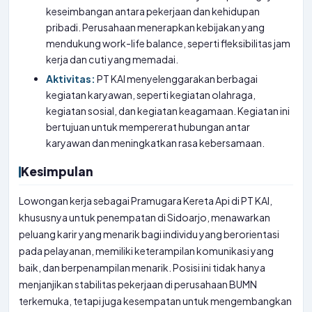
keseimbangan antara pekerjaan dan kehidupan
pribadi. Perusahaan menerapkan kebijakan yang
mendukung work-life balance, seperti fleksibilitas jam
kerja dan cuti yang memadai.
Aktivitas:
PT KAI menyelenggarakan berbagai
kegiatan karyawan, seperti kegiatan olahraga,
kegiatan sosial, dan kegiatan keagamaan. Kegiatan ini
bertujuan untuk mempererat hubungan antar
karyawan dan meningkatkan rasa kebersamaan.
Kesimpulan
Lowongan kerja sebagai Pramugara Kereta Api di PT KAI,
khususnya untuk penempatan di Sidoarjo, menawarkan
peluang karir yang menarik bagi individu yang berorientasi
pada pelayanan, memiliki keterampilan komunikasi yang
baik, dan berpenampilan menarik. Posisi ini tidak hanya
menjanjikan stabilitas pekerjaan di perusahaan BUMN
terkemuka, tetapi juga kesempatan untuk mengembangkan