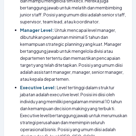
dan mampu mengelola tim kecil. Mereka juga
bertanggung jawab untuk melatih dan membimbing
junior staff. Posisi yang umum diisi adalah senior staff,
supervisor, team lead, atau koordinator.
Manager Level:
Untuk mencapai level manager,
dibutuhkan pengalaman minimal 5 tahun dan
kemampuan strategic planning yang kuat. Manager
bertanggung jawab untuk mengelola divisi atau
departemen tertentu dan memastikan pencapaian
target yang telah ditetapkan. Posisi yang umum diisi
adalah assistant manager, manager, senior manager,
atau kepala departemen.
Executive Level:
Level tertinggi dalam struktur
jabatan adalah executive level. Posisi ini diisi oleh
individu yang memiliki pengalaman minimal 10 tahun
dan kemampuan decision making yang terbukti.
Executive level bertanggung jawab untuk merumuskan
strategi perusahaan dan memimpin seluruh
operasional bisnis. Posisi yang umum diisi adalah