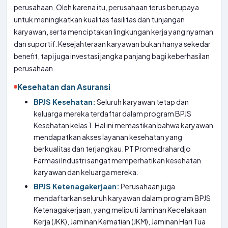
perusahaan. Oleh karena itu, perusahaan terus berupaya
untuk meningkatkan kualitas fasilitas dan tunjangan
karyawan, serta menciptakan lingkungan kerja yang nyaman
dan suportif. Kesejahteraan karyawan bukan hanya sekedar
benefit, tapi juga investasi jangka panjang bagi keberhasilan
perusahaan.
Kesehatan dan Asuransi
BPJS Kesehatan:
Seluruh karyawan tetap dan
keluarga mereka terdaftar dalam program BPJS
Kesehatan kelas 1. Hal ini memastikan bahwa karyawan
mendapatkan akses layanan kesehatan yang
berkualitas dan terjangkau. PT Promedrahardjo
Farmasi Industri sangat memperhatikan kesehatan
karyawan dan keluarga mereka.
BPJS Ketenagakerjaan:
Perusahaan juga
mendaftarkan seluruh karyawan dalam program BPJS
Ketenagakerjaan, yang meliputi Jaminan Kecelakaan
Kerja (JKK), Jaminan Kematian (JKM), Jaminan Hari Tua