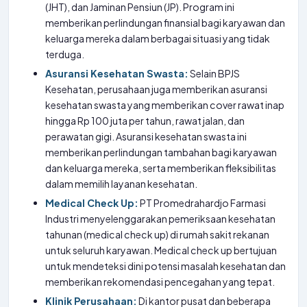
(JHT), dan Jaminan Pensiun (JP). Program ini
memberikan perlindungan finansial bagi karyawan dan
keluarga mereka dalam berbagai situasi yang tidak
terduga.
Asuransi Kesehatan Swasta:
Selain BPJS
Kesehatan, perusahaan juga memberikan asuransi
kesehatan swasta yang memberikan cover rawat inap
hingga Rp 100 juta per tahun, rawat jalan, dan
perawatan gigi. Asuransi kesehatan swasta ini
memberikan perlindungan tambahan bagi karyawan
dan keluarga mereka, serta memberikan fleksibilitas
dalam memilih layanan kesehatan.
Medical Check Up:
PT Promedrahardjo Farmasi
Industri menyelenggarakan pemeriksaan kesehatan
tahunan (medical check up) di rumah sakit rekanan
untuk seluruh karyawan. Medical check up bertujuan
untuk mendeteksi dini potensi masalah kesehatan dan
memberikan rekomendasi pencegahan yang tepat.
Klinik Perusahaan:
Di kantor pusat dan beberapa