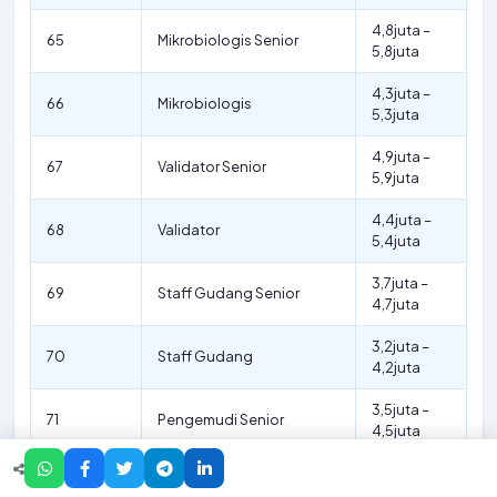
4,8juta –
65
Mikrobiologis Senior
5,8juta
4,3juta –
66
Mikrobiologis
5,3juta
4,9juta –
67
Validator Senior
5,9juta
4,4juta –
68
Validator
5,4juta
3,7juta –
69
Staff Gudang Senior
4,7juta
3,2juta –
70
Staff Gudang
4,2juta
3,5juta –
71
Pengemudi Senior
4,5juta
3juta –
72
Pengemudi
4juta