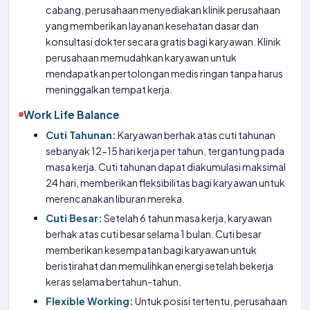
cabang, perusahaan menyediakan klinik perusahaan
yang memberikan layanan kesehatan dasar dan
konsultasi dokter secara gratis bagi karyawan. Klinik
perusahaan memudahkan karyawan untuk
mendapatkan pertolongan medis ringan tanpa harus
meninggalkan tempat kerja.
Work Life Balance
Cuti Tahunan:
Karyawan berhak atas cuti tahunan
sebanyak 12-15 hari kerja per tahun, tergantung pada
masa kerja. Cuti tahunan dapat diakumulasi maksimal
24 hari, memberikan fleksibilitas bagi karyawan untuk
merencanakan liburan mereka.
Cuti Besar:
Setelah 6 tahun masa kerja, karyawan
berhak atas cuti besar selama 1 bulan. Cuti besar
memberikan kesempatan bagi karyawan untuk
beristirahat dan memulihkan energi setelah bekerja
keras selama bertahun-tahun.
Flexible Working:
Untuk posisi tertentu, perusahaan