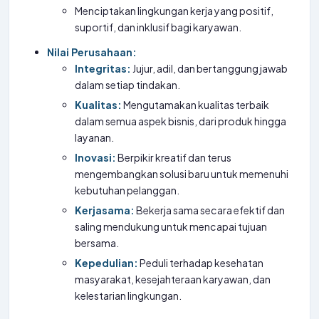
Menciptakan lingkungan kerja yang positif,
suportif, dan inklusif bagi karyawan.
Nilai Perusahaan:
Integritas:
Jujur, adil, dan bertanggung jawab
dalam setiap tindakan.
Kualitas:
Mengutamakan kualitas terbaik
dalam semua aspek bisnis, dari produk hingga
layanan.
Inovasi:
Berpikir kreatif dan terus
mengembangkan solusi baru untuk memenuhi
kebutuhan pelanggan.
Kerjasama:
Bekerja sama secara efektif dan
saling mendukung untuk mencapai tujuan
bersama.
Kepedulian:
Peduli terhadap kesehatan
masyarakat, kesejahteraan karyawan, dan
kelestarian lingkungan.