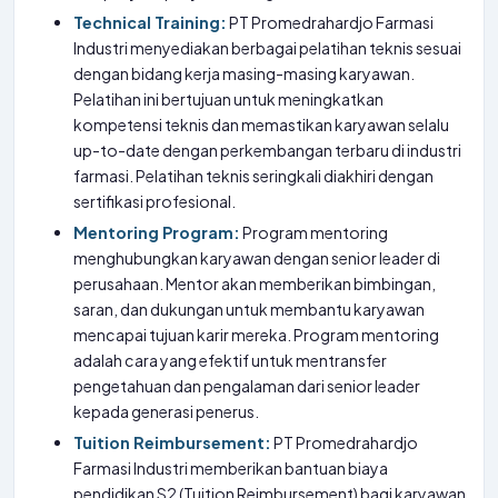
Technical Training:
PT Promedrahardjo Farmasi
Industri menyediakan berbagai pelatihan teknis sesuai
dengan bidang kerja masing-masing karyawan.
Pelatihan ini bertujuan untuk meningkatkan
kompetensi teknis dan memastikan karyawan selalu
up-to-date dengan perkembangan terbaru di industri
farmasi. Pelatihan teknis seringkali diakhiri dengan
sertifikasi profesional.
Mentoring Program:
Program mentoring
menghubungkan karyawan dengan senior leader di
perusahaan. Mentor akan memberikan bimbingan,
saran, dan dukungan untuk membantu karyawan
mencapai tujuan karir mereka. Program mentoring
adalah cara yang efektif untuk mentransfer
pengetahuan dan pengalaman dari senior leader
kepada generasi penerus.
Tuition Reimbursement:
PT Promedrahardjo
Farmasi Industri memberikan bantuan biaya
pendidikan S2 (Tuition Reimbursement) bagi karyawan