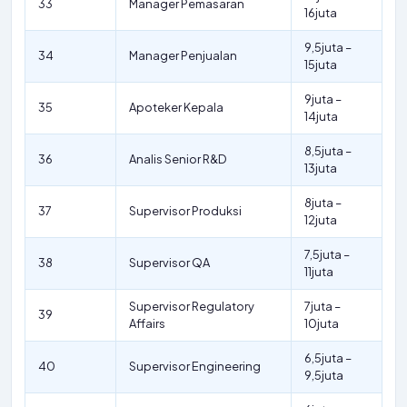
33
Manager Pemasaran
16juta
9,5juta –
34
Manager Penjualan
15juta
9juta –
35
Apoteker Kepala
14juta
8,5juta –
36
Analis Senior R&D
13juta
8juta –
37
Supervisor Produksi
12juta
7,5juta –
38
Supervisor QA
11juta
Supervisor Regulatory
7juta –
39
Affairs
10juta
6,5juta –
40
Supervisor Engineering
9,5juta