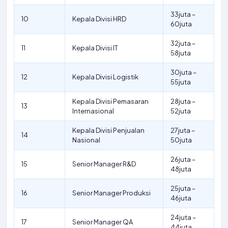
33juta –
10
Kepala Divisi HRD
60juta
32juta –
11
Kepala Divisi IT
58juta
30juta –
12
Kepala Divisi Logistik
55juta
Kepala Divisi Pemasaran
28juta –
13
Internasional
52juta
Kepala Divisi Penjualan
27juta –
14
Nasional
50juta
26juta –
15
Senior Manager R&D
48juta
25juta –
16
Senior Manager Produksi
46juta
24juta –
17
Senior Manager QA
44juta