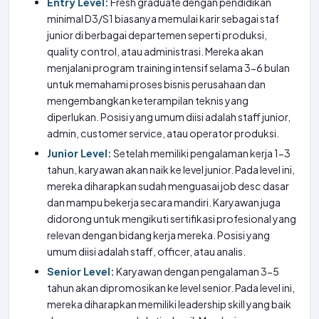
Entry Level:
Fresh graduate dengan pendidikan
minimal D3/S1 biasanya memulai karir sebagai staf
junior di berbagai departemen seperti produksi,
quality control, atau administrasi. Mereka akan
menjalani program training intensif selama 3-6 bulan
untuk memahami proses bisnis perusahaan dan
mengembangkan keterampilan teknis yang
diperlukan. Posisi yang umum diisi adalah staff junior,
admin, customer service, atau operator produksi.
Junior Level:
Setelah memiliki pengalaman kerja 1-3
tahun, karyawan akan naik ke level junior. Pada level ini,
mereka diharapkan sudah menguasai job desc dasar
dan mampu bekerja secara mandiri. Karyawan juga
didorong untuk mengikuti sertifikasi profesional yang
relevan dengan bidang kerja mereka. Posisi yang
umum diisi adalah staff, officer, atau analis.
Senior Level:
Karyawan dengan pengalaman 3-5
tahun akan dipromosikan ke level senior. Pada level ini,
mereka diharapkan memiliki leadership skill yang baik