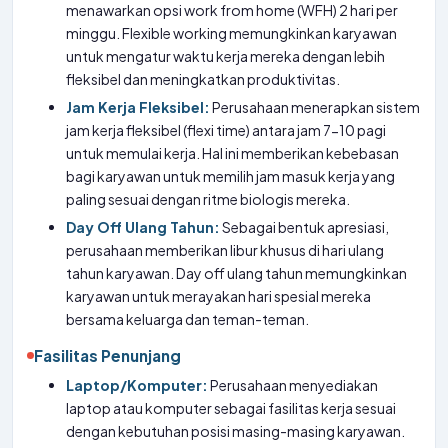
menawarkan opsi work from home (WFH) 2 hari per
minggu. Flexible working memungkinkan karyawan
untuk mengatur waktu kerja mereka dengan lebih
fleksibel dan meningkatkan produktivitas.
Jam Kerja Fleksibel:
Perusahaan menerapkan sistem
jam kerja fleksibel (flexi time) antara jam 7-10 pagi
untuk memulai kerja. Hal ini memberikan kebebasan
bagi karyawan untuk memilih jam masuk kerja yang
paling sesuai dengan ritme biologis mereka.
Day Off Ulang Tahun:
Sebagai bentuk apresiasi,
perusahaan memberikan libur khusus di hari ulang
tahun karyawan. Day off ulang tahun memungkinkan
karyawan untuk merayakan hari spesial mereka
bersama keluarga dan teman-teman.
Fasilitas Penunjang
Laptop/Komputer:
Perusahaan menyediakan
laptop atau komputer sebagai fasilitas kerja sesuai
dengan kebutuhan posisi masing-masing karyawan.