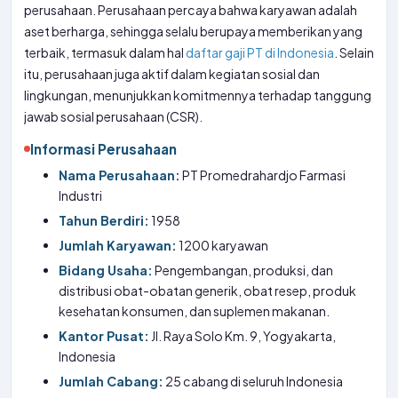
perusahaan. Perusahaan percaya bahwa karyawan adalah
aset berharga, sehingga selalu berupaya memberikan yang
terbaik, termasuk dalam hal
daftar gaji PT di Indonesia
. Selain
itu, perusahaan juga aktif dalam kegiatan sosial dan
lingkungan, menunjukkan komitmennya terhadap tanggung
jawab sosial perusahaan (CSR).
Informasi Perusahaan
Nama Perusahaan:
PT Promedrahardjo Farmasi
Industri
Tahun Berdiri:
1958
Jumlah Karyawan:
1200 karyawan
Bidang Usaha:
Pengembangan, produksi, dan
distribusi obat-obatan generik, obat resep, produk
kesehatan konsumen, dan suplemen makanan.
Kantor Pusat:
Jl. Raya Solo Km. 9, Yogyakarta,
Indonesia
Jumlah Cabang:
25 cabang di seluruh Indonesia