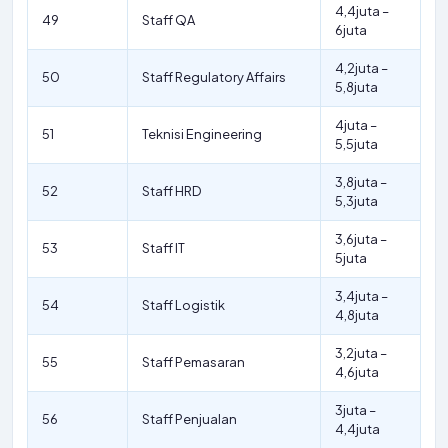
4,4juta –
49
Staff QA
6juta
4,2juta –
50
Staff Regulatory Affairs
5,8juta
4juta –
51
Teknisi Engineering
5,5juta
3,8juta –
52
Staff HRD
5,3juta
3,6juta –
53
Staff IT
5juta
3,4juta –
54
Staff Logistik
4,8juta
3,2juta –
55
Staff Pemasaran
4,6juta
3juta –
56
Staff Penjualan
4,4juta