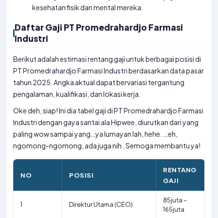
kesehatan fisik dan mental mereka.
Daftar Gaji PT Promedrahardjo Farmasi
Industri
Berikut adalah estimasi rentang gaji untuk berbagai posisi di
PT Promedrahardjo Farmasi Industri berdasarkan data pasar
tahun 2025. Angka aktual dapat bervariasi tergantung
pengalaman, kualifikasi, dan lokasi kerja.
Oke deh, siap! Ini dia tabel gaji di PT Promedrahardjo Farmasi
Industri dengan gaya santai ala Hipwee, diurutkan dari yang
paling wow sampai yang…ya lumayan lah, hehe. …eh,
ngomong-ngomong, ada juga nih
. Semoga membantu ya!
RENTANG
NO
POSISI
GAJI
85juta –
1
Direktur Utama (CEO)
165juta