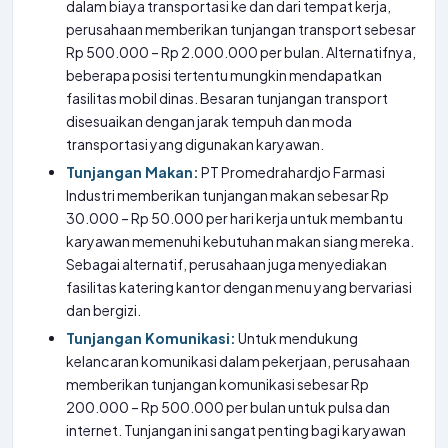
dalam biaya transportasi ke dan dari tempat kerja,
perusahaan memberikan tunjangan transport sebesar
Rp 500.000 – Rp 2.000.000 per bulan. Alternatifnya,
beberapa posisi tertentu mungkin mendapatkan
fasilitas mobil dinas. Besaran tunjangan transport
disesuaikan dengan jarak tempuh dan moda
transportasi yang digunakan karyawan.
Tunjangan Makan:
PT Promedrahardjo Farmasi
Industri memberikan tunjangan makan sebesar Rp
30.000 – Rp 50.000 per hari kerja untuk membantu
karyawan memenuhi kebutuhan makan siang mereka.
Sebagai alternatif, perusahaan juga menyediakan
fasilitas katering kantor dengan menu yang bervariasi
dan bergizi.
Tunjangan Komunikasi:
Untuk mendukung
kelancaran komunikasi dalam pekerjaan, perusahaan
memberikan tunjangan komunikasi sebesar Rp
200.000 – Rp 500.000 per bulan untuk pulsa dan
internet. Tunjangan ini sangat penting bagi karyawan