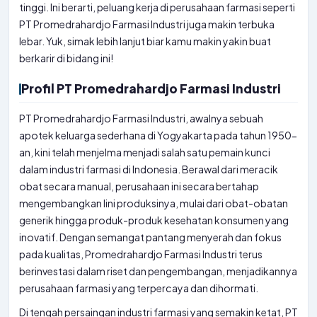
tinggi. Ini berarti, peluang kerja di perusahaan farmasi seperti
PT Promedrahardjo Farmasi Industri juga makin terbuka
lebar. Yuk, simak lebih lanjut biar kamu makin yakin buat
berkarir di bidang ini!
Profil PT Promedrahardjo Farmasi Industri
PT Promedrahardjo Farmasi Industri, awalnya sebuah
apotek keluarga sederhana di Yogyakarta pada tahun 1950-
an, kini telah menjelma menjadi salah satu pemain kunci
dalam industri farmasi di Indonesia. Berawal dari meracik
obat secara manual, perusahaan ini secara bertahap
mengembangkan lini produksinya, mulai dari obat-obatan
generik hingga produk-produk kesehatan konsumen yang
inovatif. Dengan semangat pantang menyerah dan fokus
pada kualitas, Promedrahardjo Farmasi Industri terus
berinvestasi dalam riset dan pengembangan, menjadikannya
perusahaan farmasi yang terpercaya dan dihormati.
Di tengah persaingan industri farmasi yang semakin ketat, PT