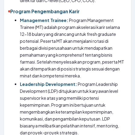
direktur dan C-level (CEO, CFO, COO).
Program Pengembangan Karir
Management Trainee:
Program Management
Trainee (MT) adalah program akselerasi karir selama
12-18 bulan yang dirancang untuk fresh graduate
potensial. Peserta MT akan menjalani rotasi di
berbagai divisi perusahaan untuk mendapatkan
pemahaman yang komprehensif tentang bisnis
farmasi. Setelah menyelesaikan program, peserta MT
akan ditempatkan di posisi strategis sesuai dengan
minat dan kompetensi mereka.
Leadership Development:
Program Leadership
Development (LDP) ditujukan untuk karyawan level
supervisor ke atas yang memiliki potensi
kepemimpinan. Program ini bertujuan untuk
mengembangkan keterampilan kepemimpinan,
komunikasi, dan pengambilan keputusan. LDP
biasanya melibatkan pelatihan intensif, mentoring,
dan proyek-proyek strategis.