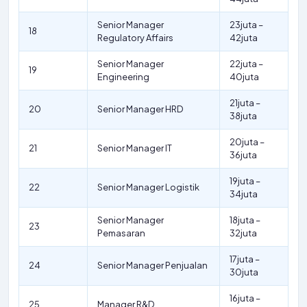
Senior Manager
23juta –
18
Regulatory Affairs
42juta
Senior Manager
22juta –
19
Engineering
40juta
21juta –
20
Senior Manager HRD
38juta
20juta –
21
Senior Manager IT
36juta
19juta –
22
Senior Manager Logistik
34juta
Senior Manager
18juta –
23
Pemasaran
32juta
17juta –
24
Senior Manager Penjualan
30juta
16juta –
25
Manager R&D