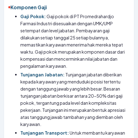
Komponen Gaji
Gaji Pokok:
Gaji pokok di PT Promedrahardjo
Farmasi Industri disesuaikan dengan UMK/UMP
setempat dan level jabatan. Pembayaran gaji
dilakukan setiap tanggal 25 setiap bulannya,
memastikan karyawan menerima hak mereka tepat
waktu. Gaji pokok merupakan komponen dasar dari
kompensasi dan mencerminkan nilai jabatan dan
pengalaman karyawan.
Tunjangan Jabatan:
Tunjangan jabatan diberikan
kepada karyawan yang menduduki posisi tertentu
dengan tanggung jawab yang lebih besar. Besaran
tunjangan jabatan berkisar antara 20-50% dari gaji
pokok, tergantung pada level dan kompleksitas
pekerjaan. Tunjangan ini merupakan bentuk apresiasi
atas tanggung jawab tambahan yang diemban oleh
karyawan.
Tunjangan Transport:
Untuk membantu karyawan