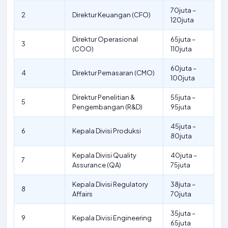
70juta –
2
Direktur Keuangan (CFO)
120juta
Direktur Operasional
65juta –
3
(COO)
110juta
60juta –
4
Direktur Pemasaran (CMO)
100juta
Direktur Penelitian &
55juta –
5
Pengembangan (R&D)
95juta
45juta –
6
Kepala Divisi Produksi
80juta
Kepala Divisi Quality
40juta –
7
Assurance (QA)
75juta
Kepala Divisi Regulatory
38juta –
8
Affairs
70juta
35juta –
9
Kepala Divisi Engineering
65juta