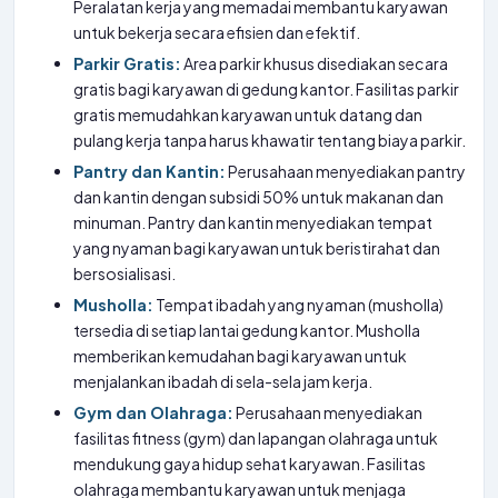
Peralatan kerja yang memadai membantu karyawan
untuk bekerja secara efisien dan efektif.
Parkir Gratis:
Area parkir khusus disediakan secara
gratis bagi karyawan di gedung kantor. Fasilitas parkir
gratis memudahkan karyawan untuk datang dan
pulang kerja tanpa harus khawatir tentang biaya parkir.
Pantry dan Kantin:
Perusahaan menyediakan pantry
dan kantin dengan subsidi 50% untuk makanan dan
minuman. Pantry dan kantin menyediakan tempat
yang nyaman bagi karyawan untuk beristirahat dan
bersosialisasi.
Musholla:
Tempat ibadah yang nyaman (musholla)
tersedia di setiap lantai gedung kantor. Musholla
memberikan kemudahan bagi karyawan untuk
menjalankan ibadah di sela-sela jam kerja.
Gym dan Olahraga:
Perusahaan menyediakan
fasilitas fitness (gym) dan lapangan olahraga untuk
mendukung gaya hidup sehat karyawan. Fasilitas
olahraga membantu karyawan untuk menjaga