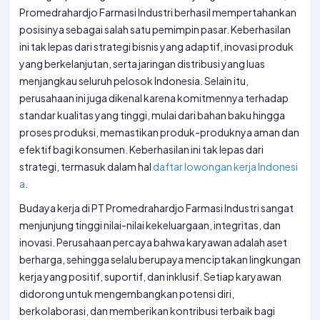
Promedrahardjo Farmasi Industri berhasil mempertahankan
posisinya sebagai salah satu pemimpin pasar. Keberhasilan
ini tak lepas dari strategi bisnis yang adaptif, inovasi produk
yang berkelanjutan, serta jaringan distribusi yang luas
menjangkau seluruh pelosok Indonesia. Selain itu,
perusahaan ini juga dikenal karena komitmennya terhadap
standar kualitas yang tinggi, mulai dari bahan baku hingga
proses produksi, memastikan produk-produknya aman dan
efektif bagi konsumen. Keberhasilan ini tak lepas dari
strategi, termasuk dalam hal
daftar lowongan kerja Indonesi
a
.
Budaya kerja di PT Promedrahardjo Farmasi Industri sangat
menjunjung tinggi nilai-nilai kekeluargaan, integritas, dan
inovasi. Perusahaan percaya bahwa karyawan adalah aset
berharga, sehingga selalu berupaya menciptakan lingkungan
kerja yang positif, suportif, dan inklusif. Setiap karyawan
didorong untuk mengembangkan potensi diri,
berkolaborasi, dan memberikan kontribusi terbaik bagi