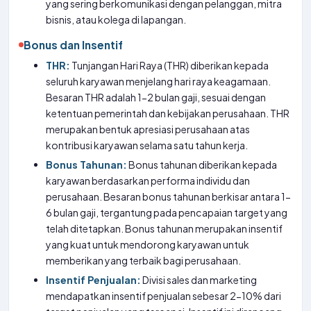
yang sering berkomunikasi dengan pelanggan, mitra
bisnis, atau kolega di lapangan.
Bonus dan Insentif
THR:
Tunjangan Hari Raya (THR) diberikan kepada
seluruh karyawan menjelang hari raya keagamaan.
Besaran THR adalah 1-2 bulan gaji, sesuai dengan
ketentuan pemerintah dan kebijakan perusahaan. THR
merupakan bentuk apresiasi perusahaan atas
kontribusi karyawan selama satu tahun kerja.
Bonus Tahunan:
Bonus tahunan diberikan kepada
karyawan berdasarkan performa individu dan
perusahaan. Besaran bonus tahunan berkisar antara 1-
6 bulan gaji, tergantung pada pencapaian target yang
telah ditetapkan. Bonus tahunan merupakan insentif
yang kuat untuk mendorong karyawan untuk
memberikan yang terbaik bagi perusahaan.
Insentif Penjualan:
Divisi sales dan marketing
mendapatkan insentif penjualan sebesar 2-10% dari