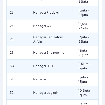
28juta
15juta –
26
Manager Produksi
26juta
14juta –
27
Manager QA
24juta
Manager Regulatory
13juta –
28
Affairs
22juta
12juta –
29
Manager Engineering
20juta
11,5juta –
30
Manager HRD
19juta
11juta –
31
Manager IT
18juta
10,5juta –
32
Manager Logistik
17juta
10juta –