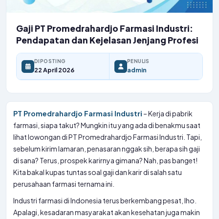
Gaji PT Promedrahardjo Farmasi Industri:
Pendapatan dan Kejelasan Jenjang Profesi
DIPOSTING
PENULIS
22 April 2026
admin
PT Promedrahardjo Farmasi Industri
– Kerja di pabrik
farmasi, siapa takut? Mungkin itu yang ada di benakmu saat
lihat lowongan di PT Promedrahardjo Farmasi Industri. Tapi,
sebelum kirim lamaran, penasaran nggak sih, berapa sih gaji
di sana? Terus, prospek karirnya gimana? Nah, pas banget!
Kita bakal kupas tuntas soal gaji dan karir di salah satu
perusahaan farmasi ternama ini.
Industri farmasi di Indonesia terus berkembang pesat, lho.
Apalagi, kesadaran masyarakat akan kesehatan juga makin