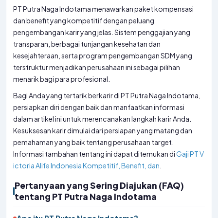
PT Putra Naga Indotama menawarkan paket kompensasi
dan benefit yang kompetitif dengan peluang
pengembangan karir yang jelas. Sistem penggajian yang
transparan, berbagai tunjangan kesehatan dan
kesejahteraan, serta program pengembangan SDM yang
terstruktur menjadikan perusahaan ini sebagai pilihan
menarik bagi para profesional.
Bagi Anda yang tertarik berkarir di PT Putra Naga Indotama,
persiapkan diri dengan baik dan manfaatkan informasi
dalam artikel ini untuk merencanakan langkah karir Anda.
Kesuksesan karir dimulai dari persiapan yang matang dan
pemahaman yang baik tentang perusahaan target.
Informasi tambahan tentang ini dapat ditemukan di
Gaji PT V
ictoria Alife Indonesia Kompetitif, Benefit, dan
.
Pertanyaan yang Sering Diajukan (FAQ)
tentang PT Putra Naga Indotama