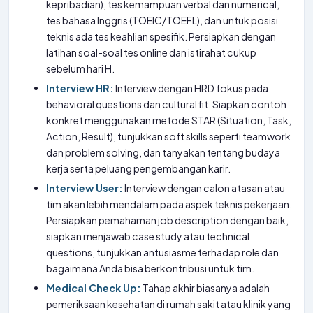
kepribadian), tes kemampuan verbal dan numerical,
tes bahasa Inggris (TOEIC/TOEFL), dan untuk posisi
teknis ada tes keahlian spesifik. Persiapkan dengan
latihan soal-soal tes online dan istirahat cukup
sebelum hari H.
Interview HR:
Interview dengan HRD fokus pada
behavioral questions dan cultural fit. Siapkan contoh
konkret menggunakan metode STAR (Situation, Task,
Action, Result), tunjukkan soft skills seperti teamwork
dan problem solving, dan tanyakan tentang budaya
kerja serta peluang pengembangan karir.
Interview User:
Interview dengan calon atasan atau
tim akan lebih mendalam pada aspek teknis pekerjaan.
Persiapkan pemahaman job description dengan baik,
siapkan menjawab case study atau technical
questions, tunjukkan antusiasme terhadap role dan
bagaimana Anda bisa berkontribusi untuk tim.
Medical Check Up:
Tahap akhir biasanya adalah
pemeriksaan kesehatan di rumah sakit atau klinik yang