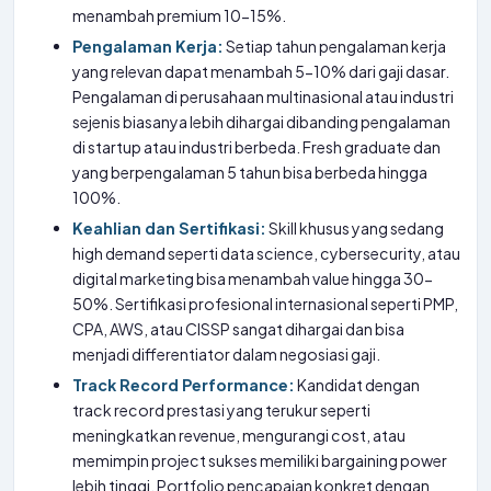
menambah premium 10-15%.
Pengalaman Kerja:
Setiap tahun pengalaman kerja
yang relevan dapat menambah 5-10% dari gaji dasar.
Pengalaman di perusahaan multinasional atau industri
sejenis biasanya lebih dihargai dibanding pengalaman
di startup atau industri berbeda. Fresh graduate dan
yang berpengalaman 5 tahun bisa berbeda hingga
100%.
Keahlian dan Sertifikasi:
Skill khusus yang sedang
high demand seperti data science, cybersecurity, atau
digital marketing bisa menambah value hingga 30-
50%. Sertifikasi profesional internasional seperti PMP,
CPA, AWS, atau CISSP sangat dihargai dan bisa
menjadi differentiator dalam negosiasi gaji.
Track Record Performance:
Kandidat dengan
track record prestasi yang terukur seperti
meningkatkan revenue, mengurangi cost, atau
memimpin project sukses memiliki bargaining power
lebih tinggi. Portfolio pencapaian konkret dengan