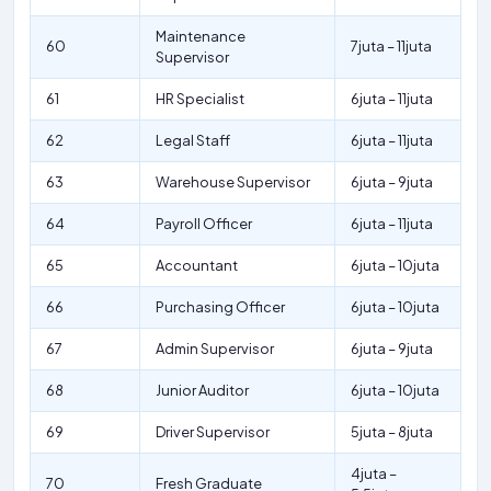
Maintenance
60
7juta – 11juta
Supervisor
61
HR Specialist
6juta – 11juta
62
Legal Staff
6juta – 11juta
63
Warehouse Supervisor
6juta – 9juta
64
Payroll Officer
6juta – 11juta
65
Accountant
6juta – 10juta
66
Purchasing Officer
6juta – 10juta
67
Admin Supervisor
6juta – 9juta
68
Junior Auditor
6juta – 10juta
69
Driver Supervisor
5juta – 8juta
4juta –
70
Fresh Graduate