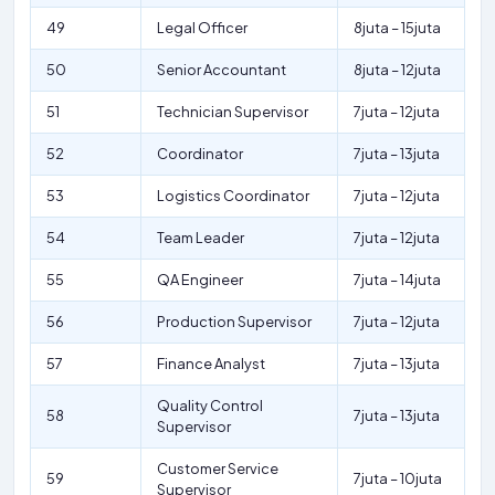
49
Legal Officer
8juta – 15juta
50
Senior Accountant
8juta – 12juta
51
Technician Supervisor
7juta – 12juta
52
Coordinator
7juta – 13juta
53
Logistics Coordinator
7juta – 12juta
54
Team Leader
7juta – 12juta
55
QA Engineer
7juta – 14juta
56
Production Supervisor
7juta – 12juta
57
Finance Analyst
7juta – 13juta
Quality Control
58
7juta – 13juta
Supervisor
Customer Service
59
7juta – 10juta
Supervisor