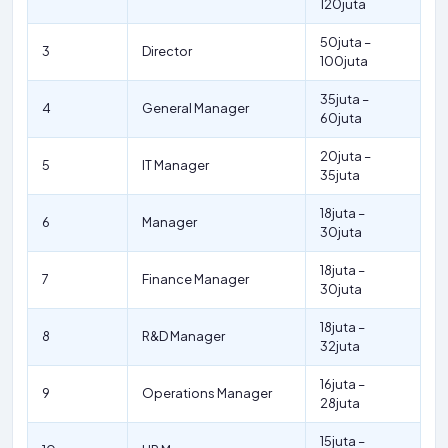
120juta
50juta –
3
Director
100juta
35juta –
4
General Manager
60juta
20juta –
5
IT Manager
35juta
18juta –
6
Manager
30juta
18juta –
7
Finance Manager
30juta
18juta –
8
R&D Manager
32juta
16juta –
9
Operations Manager
28juta
15juta –