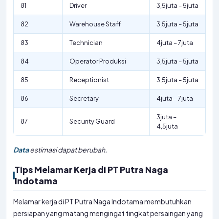
81
Driver
3,5juta – 5juta
82
Warehouse Staff
3,5juta – 5juta
83
Technician
4juta – 7juta
84
Operator Produksi
3,5juta – 5juta
85
Receptionist
3,5juta – 5juta
86
Secretary
4juta – 7juta
3juta –
87
Security Guard
4,5juta
Data
estimasi dapat berubah.
Tips Melamar Kerja di PT Putra Naga
Indotama
Melamar kerja di PT Putra Naga Indotama membutuhkan
persiapan yang matang mengingat tingkat persaingan yang