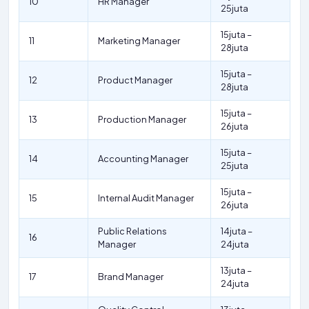
10
HR Manager
25juta
15juta –
11
Marketing Manager
28juta
15juta –
12
Product Manager
28juta
15juta –
13
Production Manager
26juta
15juta –
14
Accounting Manager
25juta
15juta –
15
Internal Audit Manager
26juta
Public Relations
14juta –
16
Manager
24juta
13juta –
17
Brand Manager
24juta