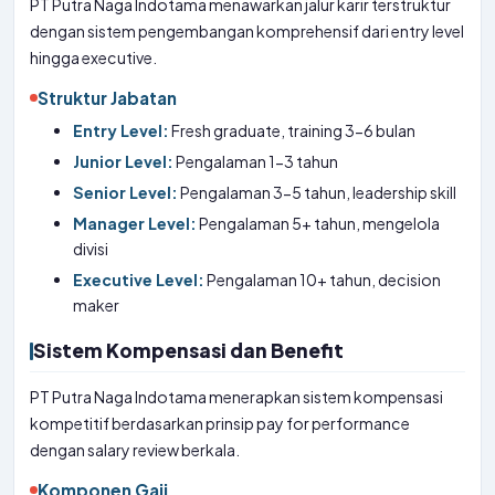
PT Putra Naga Indotama menawarkan jalur karir terstruktur
dengan sistem pengembangan komprehensif dari entry level
hingga executive.
Struktur Jabatan
Entry Level:
Fresh graduate, training 3-6 bulan
Junior Level:
Pengalaman 1-3 tahun
Senior Level:
Pengalaman 3-5 tahun, leadership skill
Manager Level:
Pengalaman 5+ tahun, mengelola
divisi
Executive Level:
Pengalaman 10+ tahun, decision
maker
Sistem Kompensasi dan Benefit
PT Putra Naga Indotama menerapkan sistem kompensasi
kompetitif berdasarkan prinsip pay for performance
dengan salary review berkala.
Komponen Gaji