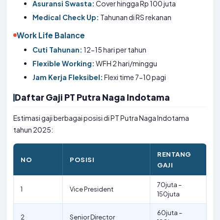
Asuransi Swasta:
Cover hingga Rp 100 juta
Medical Check Up:
Tahunan di RS rekanan
Work Life Balance
Cuti Tahunan:
12-15 hari per tahun
Flexible Working:
WFH 2 hari/minggu
Jam Kerja Fleksibel:
Flexi time 7-10 pagi
Daftar Gaji PT Putra Naga Indotama
Estimasi gaji berbagai posisi di PT Putra Naga Indotama
tahun 2025:
RENTANG
NO
POSISI
GAJI
70juta –
1
Vice President
150juta
60juta –
2
Senior Director