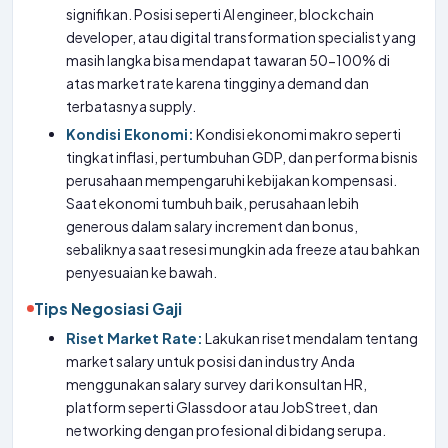
signifikan. Posisi seperti AI engineer, blockchain
developer, atau digital transformation specialist yang
masih langka bisa mendapat tawaran 50-100% di
atas market rate karena tingginya demand dan
terbatasnya supply.
Kondisi Ekonomi:
Kondisi ekonomi makro seperti
tingkat inflasi, pertumbuhan GDP, dan performa bisnis
perusahaan mempengaruhi kebijakan kompensasi.
Saat ekonomi tumbuh baik, perusahaan lebih
generous dalam salary increment dan bonus,
sebaliknya saat resesi mungkin ada freeze atau bahkan
penyesuaian ke bawah.
Tips Negosiasi Gaji
Riset Market Rate:
Lakukan riset mendalam tentang
market salary untuk posisi dan industry Anda
menggunakan salary survey dari konsultan HR,
platform seperti Glassdoor atau JobStreet, dan
networking dengan profesional di bidang serupa.