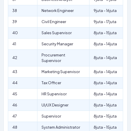
38
Network Engineer
9juta – 16juta
39
Civil Engineer
9juta – 17juta
40
Sales Supervisor
8juta – 15juta
41
Security Manager
8juta – 14juta
Procurement
42
8juta – 14juta
Supervisor
43
Marketing Supervisor
8juta – 14juta
44
Tax Officer
8juta – 14juta
45
HR Supervisor
8juta – 14juta
46
UI/UX Designer
8juta – 16juta
47
Supervisor
8juta – 15juta
48
System Administrator
8juta – 15juta