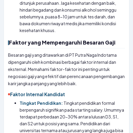
ditunjuk perusahaan. Jaga kesehatan dengan baik,
hindari begadang dan konsumsi alkohol seminggu
sebelumnya, puasa 8-10 jam untuk tes darah, dan
bawa dokumen riwayat medis jika memiliki kondisi
kesehatan khusus.
Faktor yang Mempengaruhi Besaran Gaji
Besaran gaji yang ditawarkan di PT Putra Naga Indotama
dipengaruhi oleh kombinasi berbagai faktor internal dan
eksternal. Memahami faktor-faktor ini penting untuk
negosiasi gaji yang efektif dan perencanaan pengembangan
karir jangka panjang yang lebih baik.
Faktor Internal Kandidat
Tingkat Pendidikan:
Tingkat pendidikan formal
berpengaruh signifikan pada starting salary. Umumnya
terdapat perbedaan 20-30% antara lulusan D3, S1,
dan S2 untuk posisi yang sama. Pendidikan dari
universitas ternama atau jurusan yang langka juga bisa