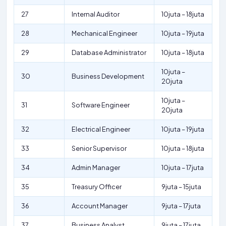
27
Internal Auditor
10juta – 18juta
28
Mechanical Engineer
10juta – 19juta
29
Database Administrator
10juta – 18juta
10juta –
30
Business Development
20juta
10juta –
31
Software Engineer
20juta
32
Electrical Engineer
10juta – 19juta
33
Senior Supervisor
10juta – 18juta
34
Admin Manager
10juta – 17juta
35
Treasury Officer
9juta – 15juta
36
Account Manager
9juta – 17juta
37
Business Analyst
9juta – 17juta