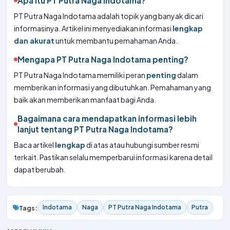
Apa itu PT Putra Naga Indotama?
PT Putra Naga Indotama adalah topik yang banyak dicari
informasinya. Artikel ini menyediakan informasi
lengkap
dan akurat
untuk membantu pemahaman Anda.
Mengapa PT Putra Naga Indotama penting?
PT Putra Naga Indotama memiliki peran
penting
dalam
memberikan informasi yang dibutuhkan. Pemahaman yang
baik akan memberikan manfaat bagi Anda.
Bagaimana cara mendapatkan informasi lebih
lanjut tentang PT Putra Naga Indotama?
Baca artikel
lengkap
di atas atau hubungi sumber resmi
terkait. Pastikan selalu memperbarui informasi karena detail
dapat berubah.
Indotama
Naga
PT Putra Naga Indotama
Putra
Tags: