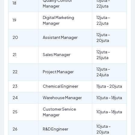
Quality Control
13juta –
18
Manager
22juta
Digital Marketing
12juta –
19
Manager
22juta
12juta –
20
Assistant Manager
20juta
12juta –
21
Sales Manager
25juta
12juta –
22
Project Manager
24juta
23
Chemical Engineer
11juta – 20juta
24
Warehouse Manager
10juta – 18juta
Customer Service
25
10juta – 18juta
Manager
10juta –
26
R&D Engineer
20juta