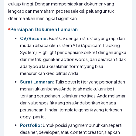
cukup tinggi. Dengan mempersiapkan dokumen yang
lengkap dan memahami proses seleksi, peluang untuk
diterima akan meningkat signifikan.
Persiapan Dokumen Lamaran
CV/Resume:
Buat CV dengan struktur yang rapi dan
mudah dibaca oleh sistem ATS (Applicant Tracking
System). Highlight pencapaian konkret dengan angka
dan metrik, gunakan action words, dan pastikan tidak
ada typo atau kesalahan format yang bisa
menurunkan kredibilitas Anda.
Surat Lamaran:
Tulis cover letter yang personal dan
menunjukkan bahwa Anda telah melakukan riset
tentang perusahaan. Jelaskan motivasi Anda melamar
dan value spesifik yang bisa Anda berikan kepada
perusahaan, hindari template generik yang terkesan
copy-paste.
Portfolio:
Untuk posisi yang membutuhkan seperti
desainer, developer, atau content creator, siapkan