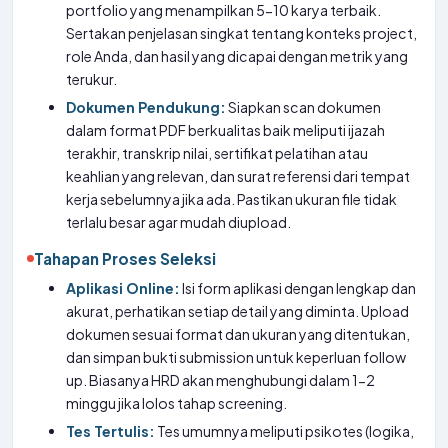
portfolio yang menampilkan 5-10 karya terbaik.
Sertakan penjelasan singkat tentang konteks project,
role Anda, dan hasil yang dicapai dengan metrik yang
terukur.
Dokumen Pendukung:
Siapkan scan dokumen
dalam format PDF berkualitas baik meliputi ijazah
terakhir, transkrip nilai, sertifikat pelatihan atau
keahlian yang relevan, dan surat referensi dari tempat
kerja sebelumnya jika ada. Pastikan ukuran file tidak
terlalu besar agar mudah diupload.
Tahapan Proses Seleksi
Aplikasi Online:
Isi form aplikasi dengan lengkap dan
akurat, perhatikan setiap detail yang diminta. Upload
dokumen sesuai format dan ukuran yang ditentukan,
dan simpan bukti submission untuk keperluan follow
up. Biasanya HRD akan menghubungi dalam 1-2
minggu jika lolos tahap screening.
Tes Tertulis:
Tes umumnya meliputi psikotes (logika,