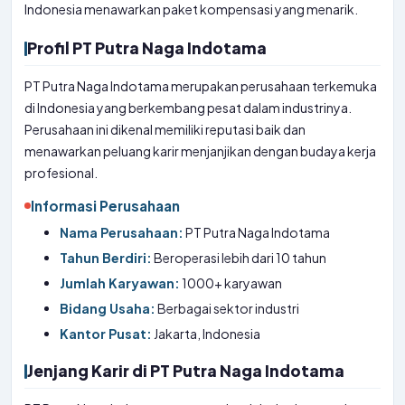
Indonesia menawarkan paket kompensasi yang menarik.
Profil PT Putra Naga Indotama
PT Putra Naga Indotama merupakan perusahaan terkemuka
di Indonesia yang berkembang pesat dalam industrinya.
Perusahaan ini dikenal memiliki reputasi baik dan
menawarkan peluang karir menjanjikan dengan budaya kerja
profesional.
Informasi Perusahaan
Nama Perusahaan:
PT Putra Naga Indotama
Tahun Berdiri:
Beroperasi lebih dari 10 tahun
Jumlah Karyawan:
1000+ karyawan
Bidang Usaha:
Berbagai sektor industri
Kantor Pusat:
Jakarta, Indonesia
Jenjang Karir di PT Putra Naga Indotama