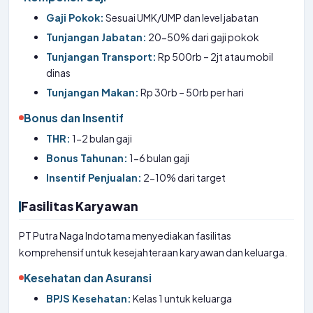
Gaji Pokok:
Sesuai UMK/UMP dan level jabatan
Tunjangan Jabatan:
20-50% dari gaji pokok
Tunjangan Transport:
Rp 500rb – 2jt atau mobil
dinas
Tunjangan Makan:
Rp 30rb – 50rb per hari
Bonus dan Insentif
THR:
1-2 bulan gaji
Bonus Tahunan:
1-6 bulan gaji
Insentif Penjualan:
2-10% dari target
Fasilitas Karyawan
PT Putra Naga Indotama menyediakan fasilitas
komprehensif untuk kesejahteraan karyawan dan keluarga.
Kesehatan dan Asuransi
BPJS Kesehatan:
Kelas 1 untuk keluarga