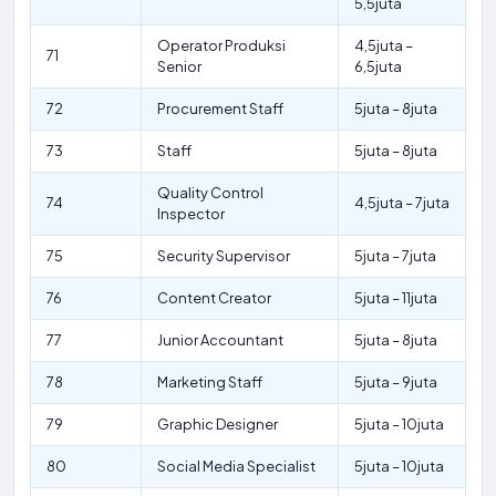
5,5juta
Operator Produksi
4,5juta –
71
Senior
6,5juta
72
Procurement Staff
5juta – 8juta
73
Staff
5juta – 8juta
Quality Control
74
4,5juta – 7juta
Inspector
75
Security Supervisor
5juta – 7juta
76
Content Creator
5juta – 11juta
77
Junior Accountant
5juta – 8juta
78
Marketing Staff
5juta – 9juta
79
Graphic Designer
5juta – 10juta
80
Social Media Specialist
5juta – 10juta