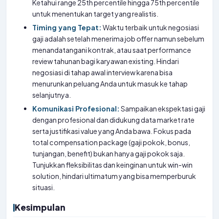
Ketahui range 25th percentile hingga 75th percentile
untuk menentukan target yang realistis.
Timing yang Tepat:
Waktu terbaik untuk negosiasi
gaji adalah setelah menerima job offer namun sebelum
menandatangani kontrak, atau saat performance
review tahunan bagi karyawan existing. Hindari
negosiasi di tahap awal interview karena bisa
menurunkan peluang Anda untuk masuk ke tahap
selanjutnya.
Komunikasi Profesional:
Sampaikan ekspektasi gaji
dengan profesional dan didukung data market rate
serta justifikasi value yang Anda bawa. Fokus pada
total compensation package (gaji pokok, bonus,
tunjangan, benefit) bukan hanya gaji pokok saja.
Tunjukkan fleksibilitas dan keinginan untuk win-win
solution, hindari ultimatum yang bisa memperburuk
situasi.
Kesimpulan