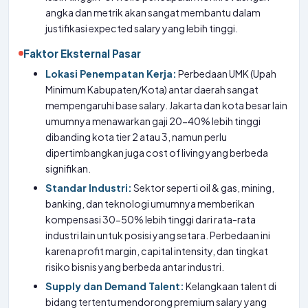
angka dan metrik akan sangat membantu dalam
justifikasi expected salary yang lebih tinggi.
Faktor Eksternal Pasar
Lokasi Penempatan Kerja:
Perbedaan UMK (Upah
Minimum Kabupaten/Kota) antar daerah sangat
mempengaruhi base salary. Jakarta dan kota besar lain
umumnya menawarkan gaji 20-40% lebih tinggi
dibanding kota tier 2 atau 3, namun perlu
dipertimbangkan juga cost of living yang berbeda
signifikan.
Standar Industri:
Sektor seperti oil & gas, mining,
banking, dan teknologi umumnya memberikan
kompensasi 30-50% lebih tinggi dari rata-rata
industri lain untuk posisi yang setara. Perbedaan ini
karena profit margin, capital intensity, dan tingkat
risiko bisnis yang berbeda antar industri.
Supply dan Demand Talent:
Kelangkaan talent di
bidang tertentu mendorong premium salary yang