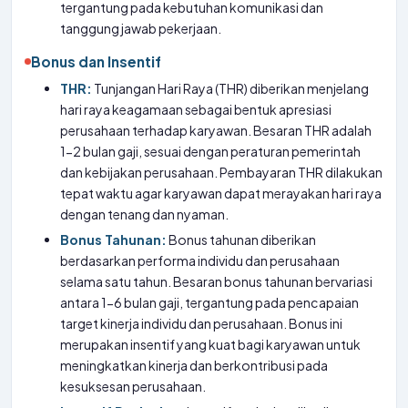
tergantung pada kebutuhan komunikasi dan
tanggung jawab pekerjaan.
Bonus dan Insentif
THR:
Tunjangan Hari Raya (THR) diberikan menjelang
hari raya keagamaan sebagai bentuk apresiasi
perusahaan terhadap karyawan. Besaran THR adalah
1-2 bulan gaji, sesuai dengan peraturan pemerintah
dan kebijakan perusahaan. Pembayaran THR dilakukan
tepat waktu agar karyawan dapat merayakan hari raya
dengan tenang dan nyaman.
Bonus Tahunan:
Bonus tahunan diberikan
berdasarkan performa individu dan perusahaan
selama satu tahun. Besaran bonus tahunan bervariasi
antara 1-6 bulan gaji, tergantung pada pencapaian
target kinerja individu dan perusahaan. Bonus ini
merupakan insentif yang kuat bagi karyawan untuk
meningkatkan kinerja dan berkontribusi pada
kesuksesan perusahaan.