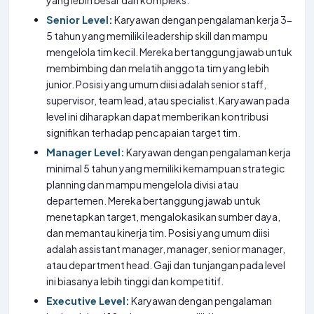
yang lebih besar dan kompleks.
Senior Level:
Karyawan dengan pengalaman kerja 3-
5 tahun yang memiliki leadership skill dan mampu
mengelola tim kecil. Mereka bertanggung jawab untuk
membimbing dan melatih anggota tim yang lebih
junior. Posisi yang umum diisi adalah senior staff,
supervisor, team lead, atau specialist. Karyawan pada
level ini diharapkan dapat memberikan kontribusi
signifikan terhadap pencapaian target tim.
Manager Level:
Karyawan dengan pengalaman kerja
minimal 5 tahun yang memiliki kemampuan strategic
planning dan mampu mengelola divisi atau
departemen. Mereka bertanggung jawab untuk
menetapkan target, mengalokasikan sumber daya,
dan memantau kinerja tim. Posisi yang umum diisi
adalah assistant manager, manager, senior manager,
atau department head. Gaji dan tunjangan pada level
ini biasanya lebih tinggi dan kompetitif.
Executive Level:
Karyawan dengan pengalaman