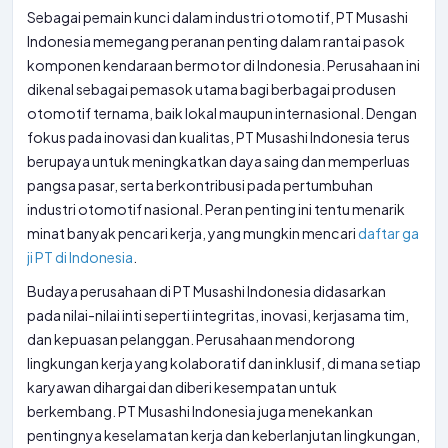
Sebagai pemain kunci dalam industri otomotif, PT Musashi
Indonesia memegang peranan penting dalam rantai pasok
komponen kendaraan bermotor di Indonesia. Perusahaan ini
dikenal sebagai pemasok utama bagi berbagai produsen
otomotif ternama, baik lokal maupun internasional. Dengan
fokus pada inovasi dan kualitas, PT Musashi Indonesia terus
berupaya untuk meningkatkan daya saing dan memperluas
pangsa pasar, serta berkontribusi pada pertumbuhan
industri otomotif nasional. Peran penting ini tentu menarik
minat banyak pencari kerja, yang mungkin mencari
daftar ga
ji PT di Indonesia
.
Budaya perusahaan di PT Musashi Indonesia didasarkan
pada nilai-nilai inti seperti integritas, inovasi, kerjasama tim,
dan kepuasan pelanggan. Perusahaan mendorong
lingkungan kerja yang kolaboratif dan inklusif, di mana setiap
karyawan dihargai dan diberi kesempatan untuk
berkembang. PT Musashi Indonesia juga menekankan
pentingnya keselamatan kerja dan keberlanjutan lingkungan,