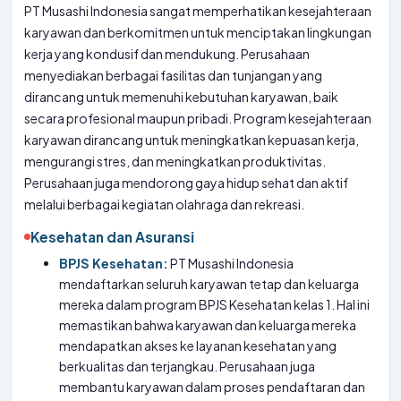
PT Musashi Indonesia sangat memperhatikan kesejahteraan
karyawan dan berkomitmen untuk menciptakan lingkungan
kerja yang kondusif dan mendukung. Perusahaan
menyediakan berbagai fasilitas dan tunjangan yang
dirancang untuk memenuhi kebutuhan karyawan, baik
secara profesional maupun pribadi. Program kesejahteraan
karyawan dirancang untuk meningkatkan kepuasan kerja,
mengurangi stres, dan meningkatkan produktivitas.
Perusahaan juga mendorong gaya hidup sehat dan aktif
melalui berbagai kegiatan olahraga dan rekreasi.
Kesehatan dan Asuransi
BPJS Kesehatan:
PT Musashi Indonesia
mendaftarkan seluruh karyawan tetap dan keluarga
mereka dalam program BPJS Kesehatan kelas 1. Hal ini
memastikan bahwa karyawan dan keluarga mereka
mendapatkan akses ke layanan kesehatan yang
berkualitas dan terjangkau. Perusahaan juga
membantu karyawan dalam proses pendaftaran dan