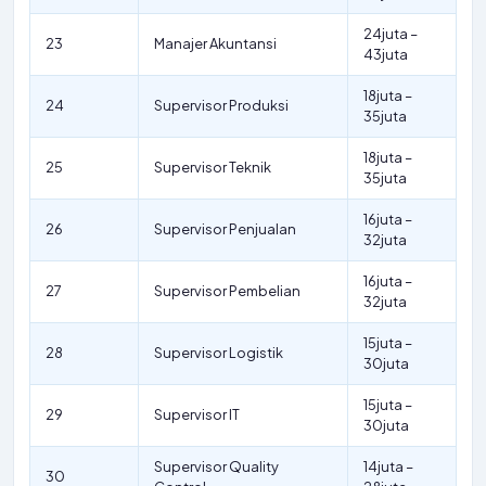
24juta –
23
Manajer Akuntansi
43juta
18juta –
24
Supervisor Produksi
35juta
18juta –
25
Supervisor Teknik
35juta
16juta –
26
Supervisor Penjualan
32juta
16juta –
27
Supervisor Pembelian
32juta
15juta –
28
Supervisor Logistik
30juta
15juta –
29
Supervisor IT
30juta
Supervisor Quality
14juta –
30