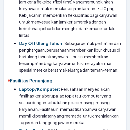
jam kerja fleksibel (flexi time) yang memungkinkan
karyawan untuk memulai kerja antara jam 7-10 pagi.
Kebijakan ini memberikan fleksibilitas bagi karyawan
untuk menyesuaikan jam kerja mereka dengan
kebutuhan pribadi dan menghindari kemacetan lalu
lintas.
Day Off Ulang Tahun:
Sebagai bentuk perhatian dan
penghargaan, perusahaan memberikan libur khusus di
hari ulang tahun karyawan. Libur ini memberikan
kesempatan bagi karyawan untuk merayakan hari
spesial mereka bersama keluarga dan teman-teman.
Fasilitas Penunjang
Laptop/Komputer:
Perusahaan menyediakan
fasilitas kerja berupa laptop atau komputer yang
sesuai dengan kebutuhan posisi masing-masing
karyawan. Fasilitas ini memastikan bahwa karyawan
memiliki peralatan yang memadai untuk menjalankan
tugas dan tanggung jawab mereka.