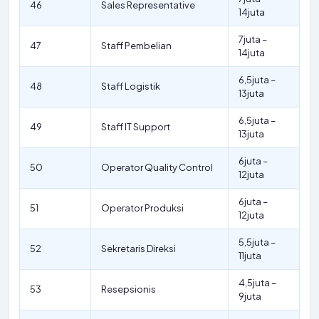
46
Sales Representative
14juta
7juta –
47
Staff Pembelian
14juta
6,5juta –
48
Staff Logistik
13juta
6,5juta –
49
Staff IT Support
13juta
6juta –
50
Operator Quality Control
12juta
6juta –
51
Operator Produksi
12juta
5,5juta –
52
Sekretaris Direksi
11juta
4,5juta –
53
Resepsionis
9juta