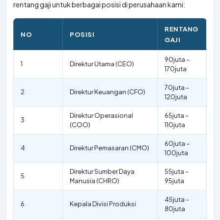
rentang gaji untuk berbagai posisi di perusahaan kami:
RENTANG
NO
POSISI
GAJI
90juta –
1
Direktur Utama (CEO)
170juta
70juta –
2
Direktur Keuangan (CFO)
120juta
Direktur Operasional
65juta –
3
(COO)
110juta
60juta –
4
Direktur Pemasaran (CMO)
100juta
Direktur Sumber Daya
55juta –
5
Manusia (CHRO)
95juta
45juta –
6
Kepala Divisi Produksi
80juta