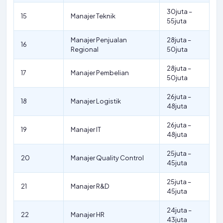
30juta –
15
Manajer Teknik
55juta
Manajer Penjualan
28juta –
16
Regional
50juta
28juta –
17
Manajer Pembelian
50juta
26juta –
18
Manajer Logistik
48juta
26juta –
19
Manajer IT
48juta
25juta –
20
Manajer Quality Control
45juta
25juta –
21
Manajer R&D
45juta
24juta –
22
Manajer HR
43juta