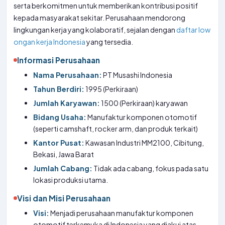
serta berkomitmen untuk memberikan kontribusi positif
kepada masyarakat sekitar. Perusahaan mendorong
lingkungan kerja yang kolaboratif, sejalan dengan
daftar low
ongan kerja Indonesia
yang tersedia.
Informasi Perusahaan
Nama Perusahaan:
PT Musashi Indonesia
Tahun Berdiri:
1995 (Perkiraan)
Jumlah Karyawan:
1500 (Perkiraan) karyawan
Bidang Usaha:
Manufaktur komponen otomotif
(seperti camshaft, rocker arm, dan produk terkait)
Kantor Pusat:
Kawasan Industri MM2100, Cibitung,
Bekasi, Jawa Barat
Jumlah Cabang:
Tidak ada cabang, fokus pada satu
lokasi produksi utama.
Visi dan Misi Perusahaan
Visi:
Menjadi perusahaan manufaktur komponen
otomotif terkemuka di Indonesia yang diakui atas