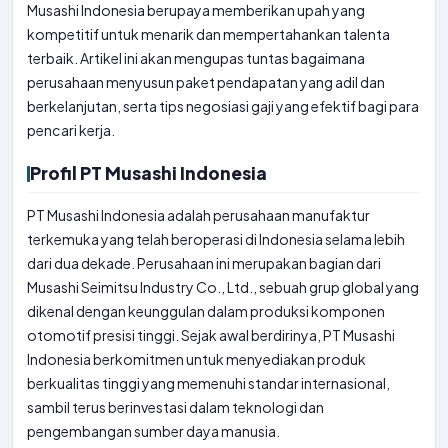
Musashi Indonesia berupaya memberikan upah yang
kompetitif untuk menarik dan mempertahankan talenta
terbaik. Artikel ini akan mengupas tuntas bagaimana
perusahaan menyusun paket pendapatan yang adil dan
berkelanjutan, serta tips negosiasi gaji yang efektif bagi para
pencari kerja.
Profil PT Musashi Indonesia
PT Musashi Indonesia adalah perusahaan manufaktur
terkemuka yang telah beroperasi di Indonesia selama lebih
dari dua dekade. Perusahaan ini merupakan bagian dari
Musashi Seimitsu Industry Co., Ltd., sebuah grup global yang
dikenal dengan keunggulan dalam produksi komponen
otomotif presisi tinggi. Sejak awal berdirinya, PT Musashi
Indonesia berkomitmen untuk menyediakan produk
berkualitas tinggi yang memenuhi standar internasional,
sambil terus berinvestasi dalam teknologi dan
pengembangan sumber daya manusia.