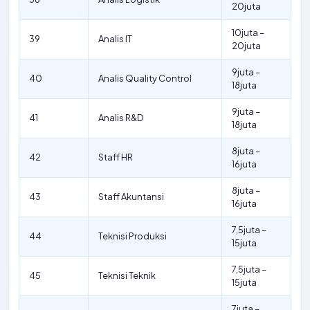
20juta
10juta –
39
Analis IT
20juta
9juta –
40
Analis Quality Control
18juta
9juta –
41
Analis R&D
18juta
8juta –
42
Staff HR
16juta
8juta –
43
Staff Akuntansi
16juta
7,5juta –
44
Teknisi Produksi
15juta
7,5juta –
45
Teknisi Teknik
15juta
7juta –