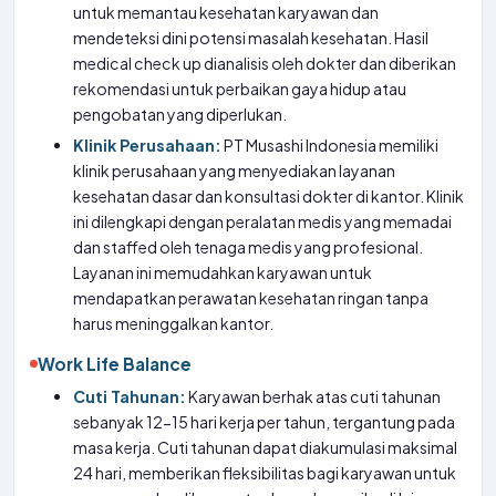
untuk memantau kesehatan karyawan dan
mendeteksi dini potensi masalah kesehatan. Hasil
medical check up dianalisis oleh dokter dan diberikan
rekomendasi untuk perbaikan gaya hidup atau
pengobatan yang diperlukan.
Klinik Perusahaan:
PT Musashi Indonesia memiliki
klinik perusahaan yang menyediakan layanan
kesehatan dasar dan konsultasi dokter di kantor. Klinik
ini dilengkapi dengan peralatan medis yang memadai
dan staffed oleh tenaga medis yang profesional.
Layanan ini memudahkan karyawan untuk
mendapatkan perawatan kesehatan ringan tanpa
harus meninggalkan kantor.
Work Life Balance
Cuti Tahunan:
Karyawan berhak atas cuti tahunan
sebanyak 12-15 hari kerja per tahun, tergantung pada
masa kerja. Cuti tahunan dapat diakumulasi maksimal
24 hari, memberikan fleksibilitas bagi karyawan untuk