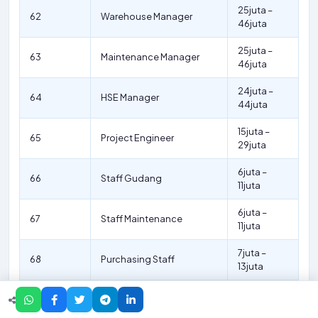
25juta –
62
Warehouse Manager
46juta
25juta –
63
Maintenance Manager
46juta
24juta –
64
HSE Manager
44juta
15juta –
65
Project Engineer
29juta
6juta –
66
Staff Gudang
11juta
6juta –
67
Staff Maintenance
11juta
7juta –
68
Purchasing Staff
13juta
8juta –
69
Accounting Staff
15juta