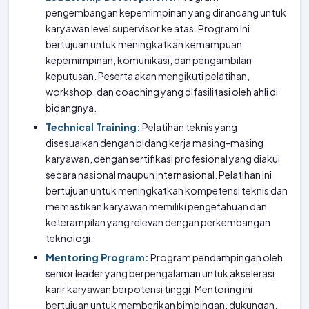
pengembangan kepemimpinan yang dirancang untuk
karyawan level supervisor ke atas. Program ini
bertujuan untuk meningkatkan kemampuan
kepemimpinan, komunikasi, dan pengambilan
keputusan. Peserta akan mengikuti pelatihan,
workshop, dan coaching yang difasilitasi oleh ahli di
bidangnya.
Technical Training:
Pelatihan teknis yang
disesuaikan dengan bidang kerja masing-masing
karyawan, dengan sertifikasi profesional yang diakui
secara nasional maupun internasional. Pelatihan ini
bertujuan untuk meningkatkan kompetensi teknis dan
memastikan karyawan memiliki pengetahuan dan
keterampilan yang relevan dengan perkembangan
teknologi.
Mentoring Program:
Program pendampingan oleh
senior leader yang berpengalaman untuk akselerasi
karir karyawan berpotensi tinggi. Mentoring ini
bertujuan untuk memberikan bimbingan, dukungan,