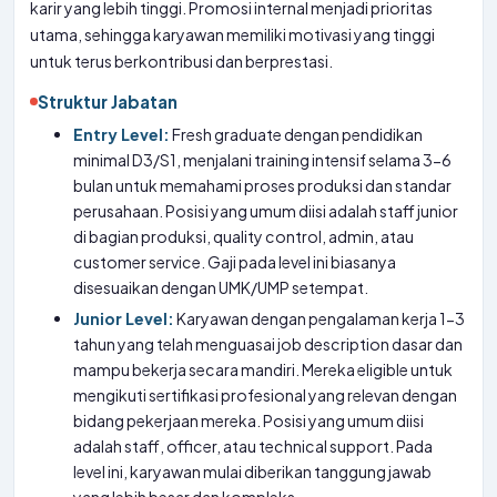
karir yang lebih tinggi. Promosi internal menjadi prioritas
utama, sehingga karyawan memiliki motivasi yang tinggi
untuk terus berkontribusi dan berprestasi.
Struktur Jabatan
Entry Level:
Fresh graduate dengan pendidikan
minimal D3/S1, menjalani training intensif selama 3-6
bulan untuk memahami proses produksi dan standar
perusahaan. Posisi yang umum diisi adalah staff junior
di bagian produksi, quality control, admin, atau
customer service. Gaji pada level ini biasanya
disesuaikan dengan UMK/UMP setempat.
Junior Level:
Karyawan dengan pengalaman kerja 1-3
tahun yang telah menguasai job description dasar dan
mampu bekerja secara mandiri. Mereka eligible untuk
mengikuti sertifikasi profesional yang relevan dengan
bidang pekerjaan mereka. Posisi yang umum diisi
adalah staff, officer, atau technical support. Pada
level ini, karyawan mulai diberikan tanggung jawab