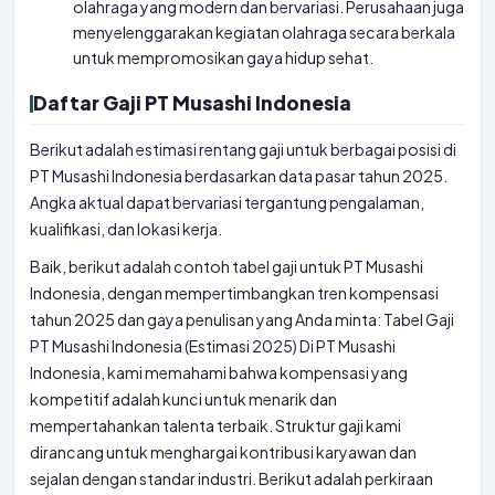
olahraga yang modern dan bervariasi. Perusahaan juga
menyelenggarakan kegiatan olahraga secara berkala
untuk mempromosikan gaya hidup sehat.
Daftar Gaji PT Musashi Indonesia
Berikut adalah estimasi rentang gaji untuk berbagai posisi di
PT Musashi Indonesia berdasarkan data pasar tahun 2025.
Angka aktual dapat bervariasi tergantung pengalaman,
kualifikasi, dan lokasi kerja.
Baik, berikut adalah contoh tabel gaji untuk PT Musashi
Indonesia, dengan mempertimbangkan tren kompensasi
tahun 2025 dan gaya penulisan yang Anda minta: Tabel Gaji
PT Musashi Indonesia (Estimasi 2025) Di PT Musashi
Indonesia, kami memahami bahwa kompensasi yang
kompetitif adalah kunci untuk menarik dan
mempertahankan talenta terbaik. Struktur gaji kami
dirancang untuk menghargai kontribusi karyawan dan
sejalan dengan standar industri. Berikut adalah perkiraan