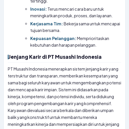
tertinggi.
Inovasi:
Terus mencari cara baru untuk
meningkatkan produk, proses, dan layanan.
Kerjasama Tim:
Bekerja sama untuk mencapai
tujuan bersama.
Kepuasan Pelanggan:
Memprioritaskan
kebutuhan dan harapan pelanggan.
Jenjang Karir di PT Musashi Indonesia
PT Musashi Indonesia menerapkan sistem jenjang karir yang
terstruktur dan transparan, memberikan kesempatan yang
sama bagi seluruh karyawan untuk mengembangkan potensi
dan mencapai karir impian. Sistem ini didasarkan pada
kinerja, kompetensi, dan potensi individu, serta didukung
oleh program pengembangan karir yang komprehensif.
Karyawan dievaluasi secara berkala dan diberikan umpan
balik yang konstruktif untuk membantu mereka
meningkatkan kinerja dan mempersiapkan diri untuk jenjang