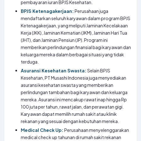
pembayaran iuran BPJS Kesehatan.
BPJS Ketenagakerjaan:
Perusahaan juga
mendaftarkan seluruh karyawan dalam program BPJS
Ketenagakerjaan, yang meliputi Jaminan Kecelakaan
Kerja (JKK), Jaminan Kematian (JKM), Jaminan Hari Tua
(JHT), dan Jaminan Pensiun (JP). Program ini
memberikan perlindungan finansial bagi karyawan dan
keluarga mereka dalam berbagai situasi yang tidak
terduga.
Asuransi Kesehatan Swasta:
Selain BPJS
Kesehatan, PT Musashi Indonesia juga menyediakan
asuransi kesehatan swasta yang memberikan
perlindungan tambahan bagi karyawan dan keluarga
mereka. Asuransi ini mencakup rawat inap hingga Rp
100 juta per tahun, rawat jalan, dan perawatan gigi.
Karyawan dapat memilih rumah sakit atau klinik
rekanan yang sesuai dengan kebutuhan mereka.
Medical Check Up:
Perusahaan menyelenggarakan
medical check up tahunan di rumah sakit rekanan