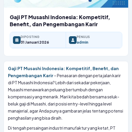
Gaji PT Musashi Indonesia: Kompetitif,
Benefit, dan Pengembangan Karir
DIPOSTING
PENULIS
31 Januari 2026
admin
Gaji PT Musashi Indonesia: Kompetitif, Benefit, dan
Pengembangan Karir
– Penasaran dengan peta jalan karir
di PT Musashi Indonesia? Lebih dari sekadar pekerjaan,
Musashi menawarkan peluang bertumbuh dengan
kompensasi yang menarik. Mari kita bedah bersama seluk-
beluk gaji di Musashi, dari posisi entry-level hingga level
manajerial, agar Anda punya gambaran jelas tentang potensi
penghasilan yang bisa diraih.
Di tengah persaingan industri manufaktur yang ketat, PT