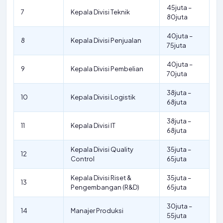
45juta –
7
Kepala Divisi Teknik
80juta
40juta –
8
Kepala Divisi Penjualan
75juta
40juta –
9
Kepala Divisi Pembelian
70juta
38juta –
10
Kepala Divisi Logistik
68juta
38juta –
11
Kepala Divisi IT
68juta
Kepala Divisi Quality
35juta –
12
Control
65juta
Kepala Divisi Riset &
35juta –
13
Pengembangan (R&D)
65juta
30juta –
14
Manajer Produksi
55juta