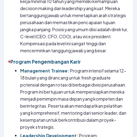
kerja minimal 10 tahun yang memiliki kemampuan
decision making dan leadership yang kuat. Mereka
bertanggung jawab untuk menetapkan arah strategis
perusahaan dan memastikan pencapaian tujuan
jangka panjang. Posisi yang umum diisi adalah direktur,
C-level (CEO, CFO, COO), atau vice president.
Kompensasi pada level ini sangat tinggi dan
mencerminkan tanggung jawab yang besar.
Program Pengembangan Karir
Management Trainee:
Program intensif selama 12-
18 bulan yang dirancang untuk fresh graduate
potensial dengan rotasi di berbagai divisi perusahaan.
Program ini bertujuan untuk mempersiapkan mereka
menjadi pemimpin masa depan yang kompeten dan
berintegritas. Peserta akan mendapatkan pelatihan
yang komprehensif, mentoring dari senior leader, dan
kesempatan untuk berkontribusi dalam proyek-
proyek strategis.
Leadership Development:
Program