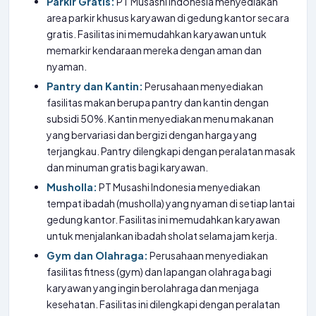
Parkir Gratis:
PT Musashi Indonesia menyediakan
area parkir khusus karyawan di gedung kantor secara
gratis. Fasilitas ini memudahkan karyawan untuk
memarkir kendaraan mereka dengan aman dan
nyaman.
Pantry dan Kantin:
Perusahaan menyediakan
fasilitas makan berupa pantry dan kantin dengan
subsidi 50%. Kantin menyediakan menu makanan
yang bervariasi dan bergizi dengan harga yang
terjangkau. Pantry dilengkapi dengan peralatan masak
dan minuman gratis bagi karyawan.
Musholla:
PT Musashi Indonesia menyediakan
tempat ibadah (musholla) yang nyaman di setiap lantai
gedung kantor. Fasilitas ini memudahkan karyawan
untuk menjalankan ibadah sholat selama jam kerja.
Gym dan Olahraga:
Perusahaan menyediakan
fasilitas fitness (gym) dan lapangan olahraga bagi
karyawan yang ingin berolahraga dan menjaga
kesehatan. Fasilitas ini dilengkapi dengan peralatan