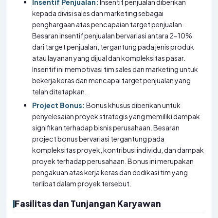
Insentif Penjualan:
Insentif penjualan diberikan
kepada divisi sales dan marketing sebagai
penghargaan atas pencapaian target penjualan.
Besaran insentif penjualan bervariasi antara 2-10%
dari target penjualan, tergantung pada jenis produk
atau layanan yang dijual dan kompleksitas pasar.
Insentif ini memotivasi tim sales dan marketing untuk
bekerja keras dan mencapai target penjualan yang
telah ditetapkan.
Project Bonus:
Bonus khusus diberikan untuk
penyelesaian proyek strategis yang memiliki dampak
signifikan terhadap bisnis perusahaan. Besaran
project bonus bervariasi tergantung pada
kompleksitas proyek, kontribusi individu, dan dampak
proyek terhadap perusahaan. Bonus ini merupakan
pengakuan atas kerja keras dan dedikasi tim yang
terlibat dalam proyek tersebut.
Fasilitas dan Tunjangan Karyawan