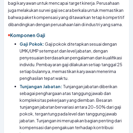
bagi karyawan untuk mencapai target kinerja. Perusahaan
juga melakukan survei gaji secara berkala untuk memastikan
bahwa paket kompensasi yang ditawarkan tetap kompetitif
dibandingkan dengan perusahaan lain di industri yang sama.
Komponen Gaji
Gaji Pokok:
Gaji pokok ditetapkan sesuai dengan
UMK/UMP setempat dan level jabatan, dengan
penyesuaian berdasarkan pengalaman dan kualifikasi
individu. Pembayaran gaji dilakukan setiap tanggal 25
setiap bulannya, memastikan karyawan menerima
penghasilan tepat waktu.
Tunjangan Jabatan:
Tunjangan jabatan diberikan
sebagai penghargaan atas tanggung jawab dan
kompleksitas pekerjaan yang diemban. Besaran
tunjangan jabatan bervariasi antara 20-50% dari gaji
pokok, tergantung pada level dan tanggung jawab
jabatan. Tunjangan ini merupakan bagian penting dari
kompensasi dan pengakuan terhadap kontribusi