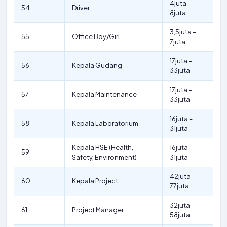
4juta –
54
Driver
8juta
3,5juta –
55
Office Boy/Girl
7juta
17juta –
56
Kepala Gudang
33juta
17juta –
57
Kepala Maintenance
33juta
16juta –
58
Kepala Laboratorium
31juta
Kepala HSE (Health,
16juta –
59
Safety, Environment)
31juta
42juta –
60
Kepala Project
77juta
32juta –
61
Project Manager
58juta