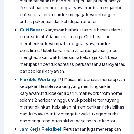
merencanakan liburan atau keperluan pribadi lainnya.
Perusahaan mendorong karyawan untuk mengambil
cuti secara teratur untuk menjaga keseimbangan
antara pekerjaan dan kehidupan pribadi.
Cuti Besar:
Karyawan berhak atas cuti besar selama 1
bulan setelah 6 tahun masa kerja. Cuti besar ini
memberikan kesempatan bagi karyawan untuk
beristirahat lebih lama, melakukan perjalanan, atau
menghabiskan waktu bersama keluarga. Cuti besar
merupakan bentuk apresiasi perusahaan atas loyalitas
dan dedikasi karyawan.
Flexible Working:
PT Musashi Indonesia menerapkan
kebijakan flexible working yang memungkinkan
karyawan untuk bekerja dari rumah (work from home)
selama 2 hari per minggu untuk posisi tertentu yang
memungkinkan. Kebijakan ini memberikan fleksibilitas
bagi karyawan untuk mengatur waktu kerja mereka
dan mengurangi stres akibat perjalanan ke kantor.
Jam Kerja Fleksibel:
Perusahaan juga menerapkan