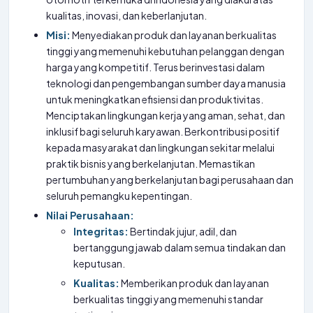
kualitas, inovasi, dan keberlanjutan.
Misi:
Menyediakan produk dan layanan berkualitas
tinggi yang memenuhi kebutuhan pelanggan dengan
harga yang kompetitif. Terus berinvestasi dalam
teknologi dan pengembangan sumber daya manusia
untuk meningkatkan efisiensi dan produktivitas.
Menciptakan lingkungan kerja yang aman, sehat, dan
inklusif bagi seluruh karyawan. Berkontribusi positif
kepada masyarakat dan lingkungan sekitar melalui
praktik bisnis yang berkelanjutan. Memastikan
pertumbuhan yang berkelanjutan bagi perusahaan dan
seluruh pemangku kepentingan.
Nilai Perusahaan:
Integritas:
Bertindak jujur, adil, dan
bertanggung jawab dalam semua tindakan dan
keputusan.
Kualitas:
Memberikan produk dan layanan
berkualitas tinggi yang memenuhi standar