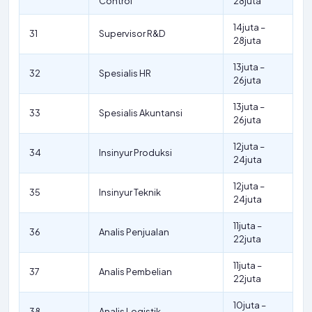
Control
28juta
14juta –
31
Supervisor R&D
28juta
13juta –
32
Spesialis HR
26juta
13juta –
33
Spesialis Akuntansi
26juta
12juta –
34
Insinyur Produksi
24juta
12juta –
35
Insinyur Teknik
24juta
11juta –
36
Analis Penjualan
22juta
11juta –
37
Analis Pembelian
22juta
10juta –
38
Analis Logistik