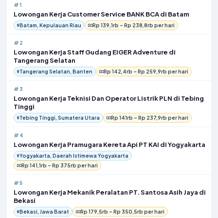
#1
Lowongan Kerja Customer Service BANK BCA di Batam
Batam, Kepulauan Riau
Rp 139,1rb – Rp 238,8rb per hari
#2
Lowongan Kerja Staff Gudang EIGER Adventure di
Tangerang Selatan
Tangerang Selatan, Banten
Rp 142,4rb – Rp 259,9rb per hari
#3
Lowongan Kerja Teknisi Dan Operator Listrik PLN di Tebing
Tinggi
Tebing Tinggi, Sumatera Utara
Rp 141rb – Rp 237,9rb per hari
#4
Lowongan Kerja Pramugara Kereta Api PT KAI di Yogyakarta
Yogyakarta, Daerah Istimewa Yogyakarta
Rp 141,1rb – Rp 375rb per hari
#5
Lowongan Kerja Mekanik Peralatan PT. Santosa Asih Jaya di
Bekasi
Bekasi, Jawa Barat
Rp 179,5rb – Rp 350,5rb per hari