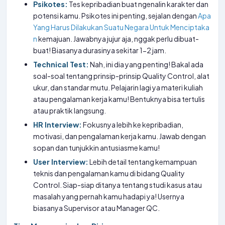
Psikotes:
Tes kepribadian buat ngenalin karakter dan
potensi kamu. Psikotes ini penting, sejalan dengan
Apa
Yang Harus Dilakukan Suatu Negara Untuk Menciptaka
n
kemajuan. Jawabnya jujur aja, nggak perlu dibuat-
buat! Biasanya durasinya sekitar 1-2 jam.
Technical Test:
Nah, ini dia yang penting! Bakal ada
soal-soal tentang prinsip-prinsip Quality Control, alat
ukur, dan standar mutu. Pelajarin lagi ya materi kuliah
atau pengalaman kerja kamu! Bentuknya bisa tertulis
atau praktik langsung.
HR Interview:
Fokusnya lebih ke kepribadian,
motivasi, dan pengalaman kerja kamu. Jawab dengan
sopan dan tunjukkin antusiasme kamu!
User Interview:
Lebih detail tentang kemampuan
teknis dan pengalaman kamu di bidang Quality
Control. Siap-siap ditanya tentang studi kasus atau
masalah yang pernah kamu hadapi ya! Usernya
biasanya Supervisor atau Manager QC.