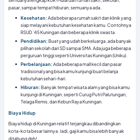
semuanya lengkap kok! Mulai dari rumah sakit, sekolah,
pasar, sampai tempat hiburan, semuanya ada.
Kesehatan:
Ada beberapa rumah sakit dan klinik yang
siap melayani kebutuhan kesehatan kamu. Contohnya
RSUD ’45 Kuningan dan beberapa klinik swasta.
Pendidikan:
Buat yang udah berkeluarga, ada banyak
pilihan sekolah dari SD sampai SMA. Ada juga beberapa
perguruan tinggi seperti Universitas Kuningan (Uniku).
Perbelanjaan:
Ada beberapa mall kecil dan pasar
tradisional yang bisa kamu kunjungi buat belanja
kebutuhan sehari-hari.
Hiburan:
Banyak tempat wisata alam yang bisa kamu
kunjungi di Kuningan, seperti Curug Putri Palutungan,
Telaga Remis, dan Kebun Raya Kuningan.
Biaya Hidup
Biaya hidup di Kuningan relatif terjangkau dibandingkan
kota-kota besar lainnya. Jadi, gaji kamu bisa lebih banyak
ditabung deh!