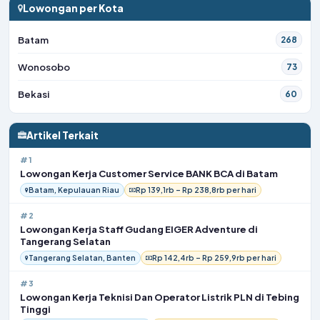
Lowongan per Kota
Batam
268
Wonosobo
73
Bekasi
60
Artikel Terkait
#1
Lowongan Kerja Customer Service BANK BCA di Batam
Batam, Kepulauan Riau
Rp 139,1rb – Rp 238,8rb per hari
#2
Lowongan Kerja Staff Gudang EIGER Adventure di
Tangerang Selatan
Tangerang Selatan, Banten
Rp 142,4rb – Rp 259,9rb per hari
#3
Lowongan Kerja Teknisi Dan Operator Listrik PLN di Tebing
Tinggi