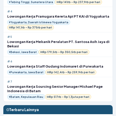
Tebing Tinggi, Sumatera Utara
Rp 141rb – Rp 237,9rb per hari
#4
Lowongan Kerja Pramugara Kereta Api PT KAI di Yogyakarta
Yogyakarta, Daerah Istimewa Yogyakarta
Rp 141,1rb – Rp 375rb per hari
#5
Lowongan Kerja Mekanik Peralatan PT. Santosa Asih Jaya di
Bekasi
Bekasi, Jawa Barat
Rp 179,5rb – Rp 350,5rb per hari
#6
Lowongan Kerja Staff Gudang Indomaret di Purwakarta
Purwakarta, Jawa Barat
Rp 142,4rb – Rp 259,9rb per hari
#7
Lowongan Kerja Sourcing Senior Manager Michael Page
Indonesia di Batam
Batam, Kepulauan Riau
Rp 517rb – Rp 1,3juta per hari
Terbaru Lainnya