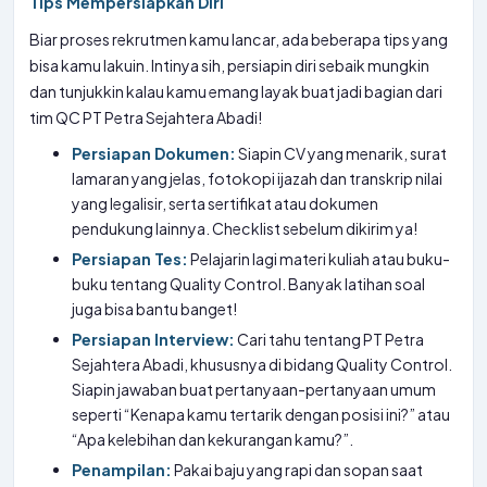
Tips Mempersiapkan Diri
Biar proses rekrutmen kamu lancar, ada beberapa tips yang
bisa kamu lakuin. Intinya sih, persiapin diri sebaik mungkin
dan tunjukkin kalau kamu emang layak buat jadi bagian dari
tim QC PT Petra Sejahtera Abadi!
Persiapan Dokumen:
Siapin CV yang menarik, surat
lamaran yang jelas, fotokopi ijazah dan transkrip nilai
yang legalisir, serta sertifikat atau dokumen
pendukung lainnya. Checklist sebelum dikirim ya!
Persiapan Tes:
Pelajarin lagi materi kuliah atau buku-
buku tentang Quality Control. Banyak latihan soal
juga bisa bantu banget!
Persiapan Interview:
Cari tahu tentang PT Petra
Sejahtera Abadi, khususnya di bidang Quality Control.
Siapin jawaban buat pertanyaan-pertanyaan umum
seperti “Kenapa kamu tertarik dengan posisi ini?” atau
“Apa kelebihan dan kekurangan kamu?”.
Penampilan:
Pakai baju yang rapi dan sopan saat