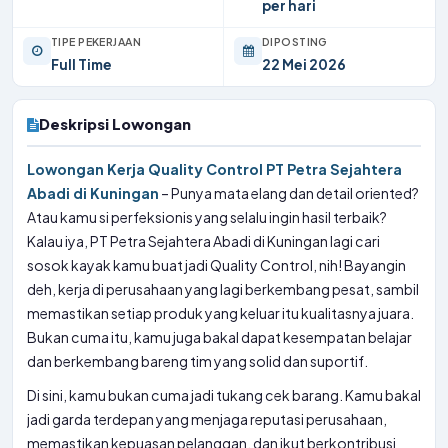
per hari
TIPE PEKERJAAN
DIPOSTING
Full Time
22 Mei 2026
Deskripsi Lowongan
Lowongan Kerja Quality Control PT Petra Sejahtera
Abadi di Kuningan
– Punya mata elang dan detail oriented?
Atau kamu si perfeksionis yang selalu ingin hasil terbaik?
Kalau iya, PT Petra Sejahtera Abadi di Kuningan lagi cari
sosok kayak kamu buat jadi Quality Control, nih! Bayangin
deh, kerja di perusahaan yang lagi berkembang pesat, sambil
memastikan setiap produk yang keluar itu kualitasnya juara.
Bukan cuma itu, kamu juga bakal dapat kesempatan belajar
dan berkembang bareng tim yang solid dan suportif.
Di sini, kamu bukan cuma jadi tukang cek barang. Kamu bakal
jadi garda terdepan yang menjaga reputasi perusahaan,
memastikan kepuasan pelanggan, dan ikut berkontribusi