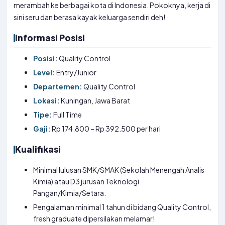
merambah ke berbagai kota di Indonesia. Pokoknya, kerja di
sini seru dan berasa kayak keluarga sendiri deh!
Informasi Posisi
Posisi:
Quality Control
Level:
Entry/Junior
Departemen:
Quality Control
Lokasi:
Kuningan, Jawa Barat
Tipe:
Full Time
Gaji:
Rp 174.800 – Rp 392.500 per hari
Kualifikasi
Minimal lulusan SMK/SMAK (Sekolah Menengah Analis
Kimia) atau D3 jurusan Teknologi
Pangan/Kimia/Setara.
Pengalaman minimal 1 tahun di bidang Quality Control,
fresh graduate dipersilakan melamar!