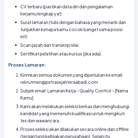
CV terbaru (pastikan data diri dan pengalaman
kerjamu lengkap ya!)
Surat lamaran (tulis dengan bahasa yang menarik dan
tunjukkan kenapa kamu cocok banget sama posisi
ini!)
Scan ijazah dan transkrip nilai.
Sertifikat pelatihan atau kursus (jika ada).
Proses Lamaran:
Kirimkan semua dokumen yang diperlukan ke email:
rekrutmen@petrasejahteraabadi.com
Subjek email: Lamaran Kerja – Quality Control – [Nama
Kamu]
Kami akan melakukan seleksi berkas dan menghubungi
kandidat yang memenuhi kualifikasi untuk mengikuti
tes dan wawancara.
Proses seleksi akan dilakukan secara online dan offline
(tergantung kebijakan perusahaan). Selain itu,