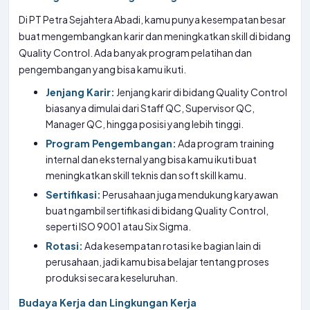
Di PT Petra Sejahtera Abadi, kamu punya kesempatan besar
buat mengembangkan karir dan meningkatkan skill di bidang
Quality Control. Ada banyak program pelatihan dan
pengembangan yang bisa kamu ikuti.
Jenjang Karir:
Jenjang karir di bidang Quality Control
biasanya dimulai dari Staff QC, Supervisor QC,
Manager QC, hingga posisi yang lebih tinggi.
Program Pengembangan:
Ada program training
internal dan eksternal yang bisa kamu ikuti buat
meningkatkan skill teknis dan soft skill kamu.
Sertifikasi:
Perusahaan juga mendukung karyawan
buat ngambil sertifikasi di bidang Quality Control,
seperti ISO 9001 atau Six Sigma.
Rotasi:
Ada kesempatan rotasi ke bagian lain di
perusahaan, jadi kamu bisa belajar tentang proses
produksi secara keseluruhan.
Budaya Kerja dan Lingkungan Kerja