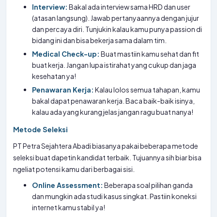
Interview:
Bakal ada interview sama HRD dan user
(atasan langsung). Jawab pertanyaannya dengan jujur
dan percaya diri. Tunjukin kalau kamu punya passion di
bidang ini dan bisa bekerja sama dalam tim.
Medical Check-up:
Buat mastiin kamu sehat dan fit
buat kerja. Jangan lupa istirahat yang cukup dan jaga
kesehatan ya!
Penawaran Kerja:
Kalau lolos semua tahapan, kamu
bakal dapat penawaran kerja. Baca baik-baik isinya,
kalau ada yang kurang jelas jangan ragu buat nanya!
Metode Seleksi
PT Petra Sejahtera Abadi biasanya pakai beberapa metode
seleksi buat dapetin kandidat terbaik. Tujuannya sih biar bisa
ngeliat potensi kamu dari berbagai sisi.
Online Assessment:
Beberapa soal pilihan ganda
dan mungkin ada studi kasus singkat. Pastiin koneksi
internet kamu stabil ya!