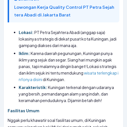
Lowongan Kerja Quality Control PT Petra Sejah
tera Abadi di Jakarta Barat
Lokasi:
PT Petra Sejahtera Abadi (anggap saja)
lokasinya strategis di dekat pusat kota Kuningan, jadi
gampang diakses dari mana aja.
Iklim:
Karena daerah pegunungan, Kuningan punya
iklim yang sejuk dan segar. Siang hari mungkin agak
panas, tapi malamnya dingin banget! Lokasi strategis
dan iklim sejuk ini tentu mendukung
wisata terlengkap i
nfonya disini
di Kuningan.
Karakteristik:
Kuningan terkenal dengan udaranya
yang bersih, pemandangan alam yang indah, dan
keramahan penduduknya. Dijamin betah deh!
Fasilitas Umum
Nggak perlu khawatir soal fasilitas umum, di Kuningan