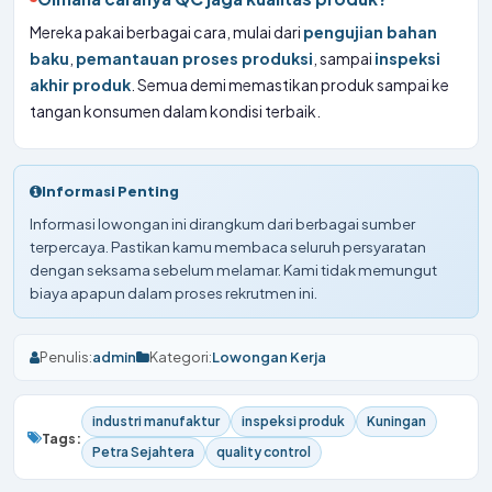
Mereka pakai berbagai cara, mulai dari
pengujian bahan
baku
,
pemantauan proses produksi
, sampai
inspeksi
akhir produk
. Semua demi memastikan produk sampai ke
tangan konsumen dalam kondisi terbaik.
Informasi Penting
Informasi lowongan ini dirangkum dari berbagai sumber
terpercaya. Pastikan kamu membaca seluruh persyaratan
dengan seksama sebelum melamar. Kami tidak memungut
biaya apapun dalam proses rekrutmen ini.
Penulis:
admin
Kategori:
Lowongan Kerja
industri manufaktur
inspeksi produk
Kuningan
Tags:
Petra Sejahtera
quality control