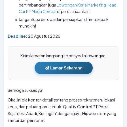
pertimbangkan juga
Lowongan Kerja Marketing Head
Car PT Mega Central
di perusahaan lain.
Jangan lupa berdoa dan persiapkan dirimu sebaik
mungkin!
Deadline:
20 Agustus 2026
Kirim lamaran langsung ke penyedia lowongan.
Lamar Sekarang
Semoga sukses ya!
Oke, ini dia konten detail tentang proses rekrutmen, lokasi
kerja, dan peluang karir untuk ‘Quality Control PT Petra
Sejahtera Abadi, Kuningan’ dengan gaya Hipwee.com yang
santai dan personal: