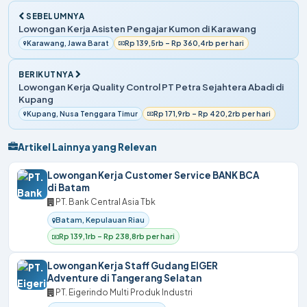
SEBELUMNYA
Lowongan Kerja Asisten Pengajar Kumon di Karawang
Karawang, Jawa Barat
Rp 139,5rb – Rp 360,4rb per hari
BERIKUTNYA
Lowongan Kerja Quality Control PT Petra Sejahtera Abadi di
Kupang
Kupang, Nusa Tenggara Timur
Rp 171,9rb – Rp 420,2rb per hari
Artikel Lainnya yang Relevan
Lowongan Kerja Customer Service BANK BCA
di Batam
PT. Bank Central Asia Tbk
Batam, Kepulauan Riau
Rp 139,1rb – Rp 238,8rb per hari
Lowongan Kerja Staff Gudang EIGER
Adventure di Tangerang Selatan
PT. Eigerindo Multi Produk Industri