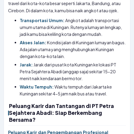
travel dari kota-kota besar seperti Jakarta, Bandung, atau
Cirebon. Di dalam kota, kamu bisa naik angkot atau ojek.
Transportasi Umum:
Angkot adalah transportasi
umum utama di Kuningan. Rutenya lumayan lengkap,
jadi kamu bisa keliling kota dengan mudah.
Akses Jalan:
Kondisi jalan di Kuningan lumayan bagus.
Ada jalan utama yang menghubungkan Kuningan
dengan kota-kota lain.
Jarak:
Jarak dari pusat kota Kuningan ke lokasi PT
Petra Sejahtera Abadi (anggap saja) sekitar 15-20
menit naik kendaraan bermotor.
Waktu Tempuh:
Waktu tempuh dari Jakarta ke
Kuningan sekitar 4-5 jam naik bus atau travel.
Peluang Karir dan Tantangan di PT Petra
Sejahtera Abadi: Siap Berkembang
Bersama?
Peluang Karir dan Pengembangan Profesional