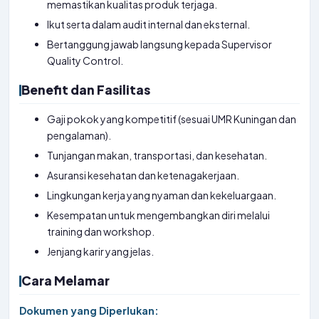
memastikan kualitas produk terjaga.
Ikut serta dalam audit internal dan eksternal.
Bertanggung jawab langsung kepada Supervisor
Quality Control.
Benefit dan Fasilitas
Gaji pokok yang kompetitif (sesuai UMR Kuningan dan
pengalaman).
Tunjangan makan, transportasi, dan kesehatan.
Asuransi kesehatan dan ketenagakerjaan.
Lingkungan kerja yang nyaman dan kekeluargaan.
Kesempatan untuk mengembangkan diri melalui
training dan workshop.
Jenjang karir yang jelas.
Cara Melamar
Dokumen yang Diperlukan: