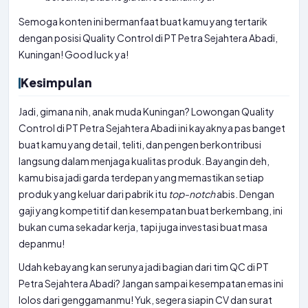
Semoga konten ini bermanfaat buat kamu yang tertarik
dengan posisi Quality Control di PT Petra Sejahtera Abadi,
Kuningan! Good luck ya!
Kesimpulan
Jadi, gimana nih, anak muda Kuningan? Lowongan Quality
Control di PT Petra Sejahtera Abadi ini kayaknya pas banget
buat kamu yang detail, teliti, dan pengen berkontribusi
langsung dalam menjaga kualitas produk. Bayangin deh,
kamu bisa jadi garda terdepan yang memastikan setiap
produk yang keluar dari pabrik itu
top-notch
abis. Dengan
gaji yang kompetitif dan kesempatan buat berkembang, ini
bukan cuma sekadar kerja, tapi juga investasi buat masa
depanmu!
Udah kebayang kan serunya jadi bagian dari tim QC di PT
Petra Sejahtera Abadi? Jangan sampai kesempatan emas ini
lolos dari genggamanmu! Yuk, segera siapin CV dan surat