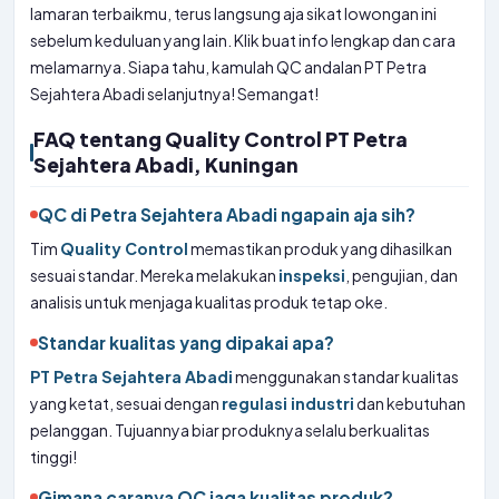
lamaran terbaikmu, terus langsung aja sikat lowongan ini
sebelum keduluan yang lain. Klik buat info lengkap dan cara
melamarnya. Siapa tahu, kamulah QC andalan PT Petra
Sejahtera Abadi selanjutnya! Semangat!
FAQ tentang Quality Control PT Petra
Sejahtera Abadi, Kuningan
QC di Petra Sejahtera Abadi ngapain aja sih?
Tim
Quality Control
memastikan produk yang dihasilkan
sesuai standar. Mereka melakukan
inspeksi
, pengujian, dan
analisis untuk menjaga kualitas produk tetap oke.
Standar kualitas yang dipakai apa?
PT Petra Sejahtera Abadi
menggunakan standar kualitas
yang ketat, sesuai dengan
regulasi industri
dan kebutuhan
pelanggan. Tujuannya biar produknya selalu berkualitas
tinggi!
Gimana caranya QC jaga kualitas produk?