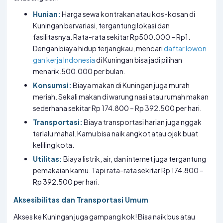
Hunian:
Harga sewa kontrakan atau kos-kosan di
Kuningan bervariasi, tergantung lokasi dan
fasilitasnya. Rata-rata sekitar Rp500.000 – Rp1.
Dengan biaya hidup terjangkau, mencari
daftar lowon
gan kerja Indonesia
di Kuningan bisa jadi pilihan
menarik.500.000 per bulan.
Konsumsi:
Biaya makan di Kuningan juga murah
meriah. Sekali makan di warung nasi atau rumah makan
sederhana sekitar Rp 174.800 – Rp 392.500 per hari.
Transportasi:
Biaya transportasi harian juga nggak
terlalu mahal. Kamu bisa naik angkot atau ojek buat
keliling kota.
Utilitas:
Biaya listrik, air, dan internet juga tergantung
pemakaian kamu. Tapi rata-rata sekitar Rp 174.800 –
Rp 392.500 per hari.
Aksesibilitas dan Transportasi Umum
Akses ke Kuningan juga gampang kok! Bisa naik bus atau