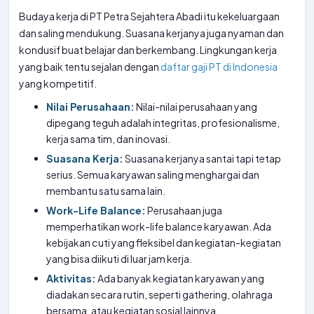
Budaya kerja di PT Petra Sejahtera Abadi itu kekeluargaan
dan saling mendukung. Suasana kerjanya juga nyaman dan
kondusif buat belajar dan berkembang. Lingkungan kerja
yang baik tentu sejalan dengan
daftar gaji PT di Indonesia
yang kompetitif.
Nilai Perusahaan:
Nilai-nilai perusahaan yang
dipegang teguh adalah integritas, profesionalisme,
kerja sama tim, dan inovasi.
Suasana Kerja:
Suasana kerjanya santai tapi tetap
serius. Semua karyawan saling menghargai dan
membantu satu sama lain.
Work-Life Balance:
Perusahaan juga
memperhatikan work-life balance karyawan. Ada
kebijakan cuti yang fleksibel dan kegiatan-kegiatan
yang bisa diikuti di luar jam kerja.
Aktivitas:
Ada banyak kegiatan karyawan yang
diadakan secara rutin, seperti gathering, olahraga
bersama, atau kegiatan sosial lainnya.