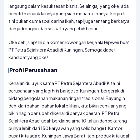
langsung dalam kesuksesan bisnis. Selain gaji yang oke, ada
benefit menarik lainnya yang siap menanti. Intinya, kerja di
sini bukan cuma soal cari nafkah, tapi juga tentang berkarya
dan jadi bagian dari sesuatu yang lebih besar.
Oke deh, siap! Ini dia konten lowongan kerja ala Hipwee buat
PT Petra Sejahtera Abadi di Kuningan. Semoga dapet
kandidat yang oke!
Profil Perusahaan
Kenalan dulu yuk sama PT Petra Sejahtera Abadi! Kita ini
perusahaan yang lagi hits banget di Kuningan, bergerak di
bidang pengolahan makanan ringan tradisional. Bayangin
deh, dari bahan-bahan lokal pilihan, kita bikin cemilan yang
bikin nagih dan udah dikenal di banyak daerah. PT Petra
Sejahtera Abadi udah berdiri selama 10 tahun dan sekarang
punya lebih dari 150 karyawan yang solid banget. Kantor
pusat kita ada di Kuningan, Jawa Barat, tapi produk kita udah