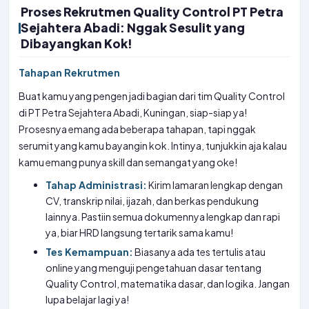
Proses Rekrutmen Quality Control PT Petra
Sejahtera Abadi: Nggak Sesulit yang
Dibayangkan Kok!
Tahapan Rekrutmen
Buat kamu yang pengen jadi bagian dari tim Quality Control
di PT Petra Sejahtera Abadi, Kuningan, siap-siap ya!
Prosesnya emang ada beberapa tahapan, tapi nggak
serumit yang kamu bayangin kok. Intinya, tunjukkin aja kalau
kamu emang punya skill dan semangat yang oke!
Tahap Administrasi:
Kirim lamaran lengkap dengan
CV, transkrip nilai, ijazah, dan berkas pendukung
lainnya. Pastiin semua dokumennya lengkap dan rapi
ya, biar HRD langsung tertarik sama kamu!
Tes Kemampuan:
Biasanya ada tes tertulis atau
online yang menguji pengetahuan dasar tentang
Quality Control, matematika dasar, dan logika. Jangan
lupa belajar lagi ya!