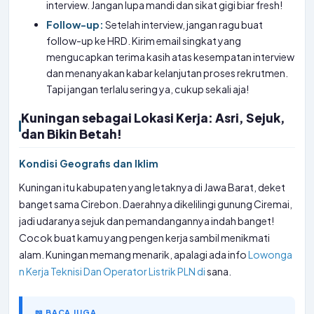
interview. Jangan lupa mandi dan sikat gigi biar fresh!
Follow-up:
Setelah interview, jangan ragu buat
follow-up ke HRD. Kirim email singkat yang
mengucapkan terima kasih atas kesempatan interview
dan menanyakan kabar kelanjutan proses rekrutmen.
Tapi jangan terlalu sering ya, cukup sekali aja!
Kuningan sebagai Lokasi Kerja: Asri, Sejuk,
dan Bikin Betah!
Kondisi Geografis dan Iklim
Kuningan itu kabupaten yang letaknya di Jawa Barat, deket
banget sama Cirebon. Daerahnya dikelilingi gunung Ciremai,
jadi udaranya sejuk dan pemandangannya indah banget!
Cocok buat kamu yang pengen kerja sambil menikmati
alam. Kuningan memang menarik, apalagi ada info
Lowonga
n Kerja Teknisi Dan Operator Listrik PLN di
sana.
📖 BACA JUGA