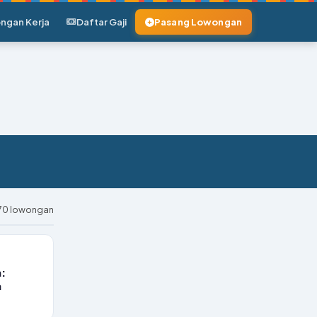
ngan Kerja
Daftar Gaji
Pasang Lowongan
70 lowongan
:
a