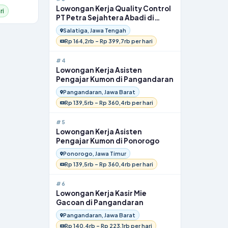
Lowongan Kerja Quality Control
ri
PT Petra Sejahtera Abadi di
Salatiga
Salatiga, Jawa Tengah
Rp 164,2rb – Rp 399,7rb per hari
#4
Lowongan Kerja Asisten
Pengajar Kumon di Pangandaran
Pangandaran, Jawa Barat
Rp 139,5rb – Rp 360,4rb per hari
#5
Lowongan Kerja Asisten
Pengajar Kumon di Ponorogo
Ponorogo, Jawa Timur
Rp 139,5rb – Rp 360,4rb per hari
#6
Lowongan Kerja Kasir Mie
Gacoan di Pangandaran
Pangandaran, Jawa Barat
Rp 140,4rb – Rp 223,1rb per hari