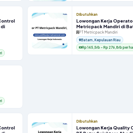
Dibutuhkan
Control
Lowongan Kerja Operato
 di
Metricpack Mandiri di B
PT Metricpack Mandiri
Batam, Kepulauan Riau
Rp 145,5rb – Rp 276,8rb per ha
ri
ri
Dibutuhkan
Control
Lowongan Kerja Quality 