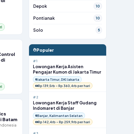
 di
Depok
10
Pontianak
10
ri
Solo
5
Populer
Control
 di
#1
Lowongan Kerja Asisten
Pengajar Kumon di Jakarta Timur
Jakarta Timur, DKI Jakarta
Rp 139,5rb – Rp 360,4rb per hari
ri
#2
Lowongan Kerja Staff Gudang
Indomaret di Banjar
ics
Banjar, Kalimantan Selatan
di Batam
Rp 142,4rb – Rp 259,9rb per hari
Indonesia
#3