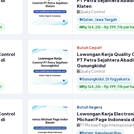
 di
PT Petra Sejahtera Abadi
Klaten
Qual y Control
Klaten, Jawa Tengah
ri
Rp 164,2rb – Rp 399,7rb per ha
Butuh Cepat!
Control
Lowongan Kerja Quality 
 di
PT Petra Sejahtera Abadi
Gunungkidul
Qual y Control
Gunungkidul, DI Yogyakarta
i
Rp 164,2rb – Rp 399,7rb per ha
Butuh Segera
Control
Lowongan Kerja Electron
 di
Michael Page Indonesia 
PT Michael Page Internasional 
Batam, Kepulauan Riau