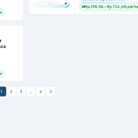
Rp 298,1rb – Rp 724,6rb per ha
ri
r
ics
ri
1
2
3
…
6