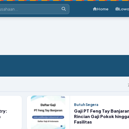
Home
Lowo
Butuh Segera
try:
Gaji PT Feng Tay Banjaran
a
Rincian Gaji Pokok hingg
Fasilitas