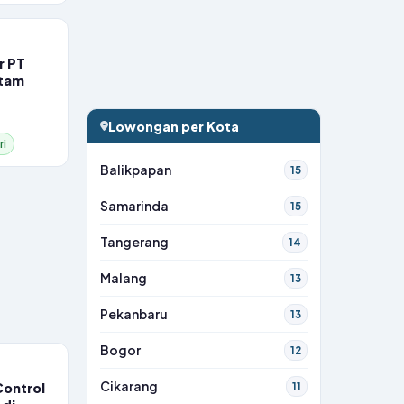
r PT
atam
Lowongan per Kota
ri
Balikpapan
15
Samarinda
15
Tangerang
14
Malang
13
Pekanbaru
13
Bogor
12
Cikarang
Control
11