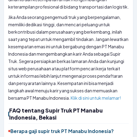
keterampilan profesional di bidang transportasi dan logistik.
Jika Anda seorang pengemudi truk yang berpengalaman,
memiliki dedikasi tinggi, dan mencari peluang untuk
berkontribusi dalam perusahaan yang berkembang, inilah
saat yang tepat untuk mengambil tindakan. Jangan lewatkan
kesempatan emas ini untuk bergabung dengan PT Manabu
Indonesia dan mengembangkan karir Anda sebagai Supir
Truk. Segera persiapkan berkas lamaran Anda dan kunjungi
situs web perusahaan atau platform pencari kerja terkait
untuk informasi lebih lanjut mengenai proses pendaftaran
dan persyaratan lainnya. Kesempatan ini bisa menjadi
langkah awal menuju karir yang sukses dan memuaskan
bersama PT Manabu Indonesia.
Klik di sini untuk melamar!
FAQ tentang Supir Truk PT Manabu
Indonesia, Bekasi
Berapa gaji supir truk PT Manabu Indonesia?