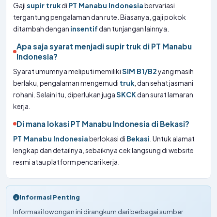
Gaji
supir truk
di
PT Manabu Indonesia
bervariasi
tergantung pengalaman dan rute. Biasanya, gaji pokok
ditambah dengan
insentif
dan tunjangan lainnya.
Apa saja syarat menjadi supir truk di PT Manabu
Indonesia?
Syarat umumnya meliputi memiliki
SIM B1/B2
yang masih
berlaku, pengalaman mengemudi
truk
, dan sehat jasmani
rohani. Selain itu, diperlukan juga
SKCK
dan surat lamaran
kerja.
Di mana lokasi PT Manabu Indonesia di Bekasi?
PT Manabu Indonesia
berlokasi di
Bekasi
. Untuk alamat
lengkap dan detailnya, sebaiknya cek langsung di website
resmi atau platform pencari kerja.
Informasi Penting
Informasi lowongan ini dirangkum dari berbagai sumber