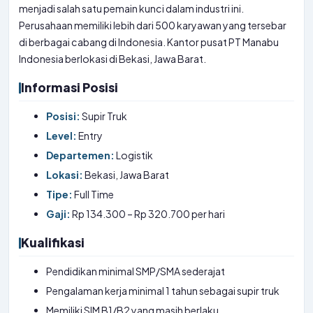
menjadi salah satu pemain kunci dalam industri ini.
Perusahaan memiliki lebih dari 500 karyawan yang tersebar
di berbagai cabang di Indonesia. Kantor pusat PT Manabu
Indonesia berlokasi di Bekasi, Jawa Barat.
Informasi Posisi
Posisi:
Supir Truk
Level:
Entry
Departemen:
Logistik
Lokasi:
Bekasi, Jawa Barat
Tipe:
Full Time
Gaji:
Rp 134.300 – Rp 320.700 per hari
Kualifikasi
Pendidikan minimal SMP/SMA sederajat
Pengalaman kerja minimal 1 tahun sebagai supir truk
Memiliki SIM B1/B2 yang masih berlaku