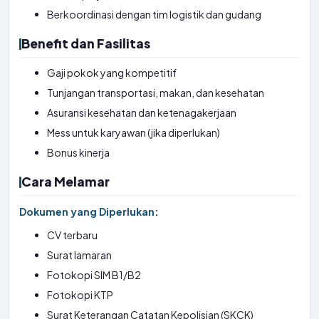
Berkoordinasi dengan tim logistik dan gudang
Benefit dan Fasilitas
Gaji pokok yang kompetitif
Tunjangan transportasi, makan, dan kesehatan
Asuransi kesehatan dan ketenagakerjaan
Mess untuk karyawan (jika diperlukan)
Bonus kinerja
Cara Melamar
Dokumen yang Diperlukan:
CV terbaru
Surat lamaran
Fotokopi SIM B1/B2
Fotokopi KTP
Surat Keterangan Catatan Kepolisian (SKCK)