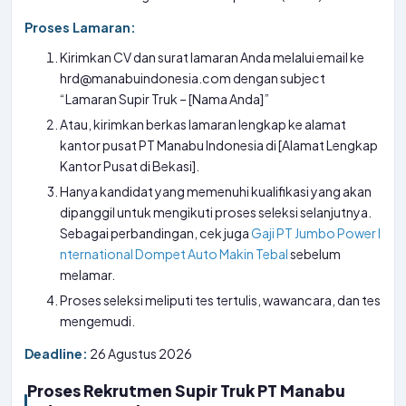
Proses Lamaran:
Kirimkan CV dan surat lamaran Anda melalui email ke
hrd@manabuindonesia.com dengan subject
“Lamaran Supir Truk – [Nama Anda]”
Atau, kirimkan berkas lamaran lengkap ke alamat
kantor pusat PT Manabu Indonesia di [Alamat Lengkap
Kantor Pusat di Bekasi].
Hanya kandidat yang memenuhi kualifikasi yang akan
dipanggil untuk mengikuti proses seleksi selanjutnya.
Sebagai perbandingan, cek juga
Gaji PT Jumbo Power I
nternational Dompet Auto Makin Tebal
sebelum
melamar.
Proses seleksi meliputi tes tertulis, wawancara, dan tes
mengemudi.
Deadline:
26 Agustus 2026
Proses Rekrutmen Supir Truk PT Manabu