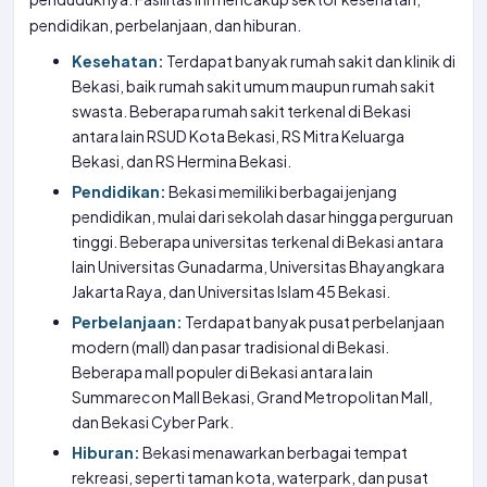
pendidikan, perbelanjaan, dan hiburan.
Kesehatan:
Terdapat banyak rumah sakit dan klinik di
Bekasi, baik rumah sakit umum maupun rumah sakit
swasta. Beberapa rumah sakit terkenal di Bekasi
antara lain RSUD Kota Bekasi, RS Mitra Keluarga
Bekasi, dan RS Hermina Bekasi.
Pendidikan:
Bekasi memiliki berbagai jenjang
pendidikan, mulai dari sekolah dasar hingga perguruan
tinggi. Beberapa universitas terkenal di Bekasi antara
lain Universitas Gunadarma, Universitas Bhayangkara
Jakarta Raya, dan Universitas Islam 45 Bekasi.
Perbelanjaan:
Terdapat banyak pusat perbelanjaan
modern (mall) dan pasar tradisional di Bekasi.
Beberapa mall populer di Bekasi antara lain
Summarecon Mall Bekasi, Grand Metropolitan Mall,
dan Bekasi Cyber Park.
Hiburan:
Bekasi menawarkan berbagai tempat
rekreasi, seperti taman kota, waterpark, dan pusat