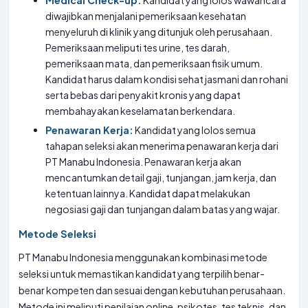
Medical Check-up:
Kandidat yang lolos wawancara
diwajibkan menjalani pemeriksaan kesehatan
menyeluruh di klinik yang ditunjuk oleh perusahaan.
Pemeriksaan meliputi tes urine, tes darah,
pemeriksaan mata, dan pemeriksaan fisik umum.
Kandidat harus dalam kondisi sehat jasmani dan rohani
serta bebas dari penyakit kronis yang dapat
membahayakan keselamatan berkendara.
Penawaran Kerja:
Kandidat yang lolos semua
tahapan seleksi akan menerima penawaran kerja dari
PT Manabu Indonesia. Penawaran kerja akan
mencantumkan detail gaji, tunjangan, jam kerja, dan
ketentuan lainnya. Kandidat dapat melakukan
negosiasi gaji dan tunjangan dalam batas yang wajar.
Metode Seleksi
PT Manabu Indonesia menggunakan kombinasi metode
seleksi untuk memastikan kandidat yang terpilih benar-
benar kompeten dan sesuai dengan kebutuhan perusahaan.
Metode ini meliputi penilaian online, psikotes, tes teknis, dan