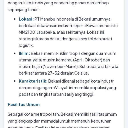
dengan iklim tropis yang cenderung panas dan lembap
sepanjang tahun.
Lokasi:
PT Manabu Indonesia di Bekasi umumnya
berlokasi di kawasan industri seperti Kawasan Industri
MM2100, Jababeka, atau sekitarnya. Lokasi ini
strategis karena dekat dengan akses tol dan pusat
logistik.
Iklim:
Bekasi memiliki iklim tropis dengan dua musim
utama, yaitu musim kemarau (April-Oktober) dan
musim hujan (November-Maret). Suhu udara rata-rata
berkisar antara 27-32 derajat Celsius.
Karakteristik:
Bekasi dikenal sebagai kota industri
dan perdagangan. Wilayah ini memiliki populasi yang
padat dan tingkat urbanisasi yang tinggi.
Fasilitas Umum
Sebagai kota metropolitan, Bekasi memiliki fasilitas umum
yang lengkap dan memadai untuk memenuhi kebutuhan
penduduknya. Fasilitas ini mencakup sektor kesehatan,