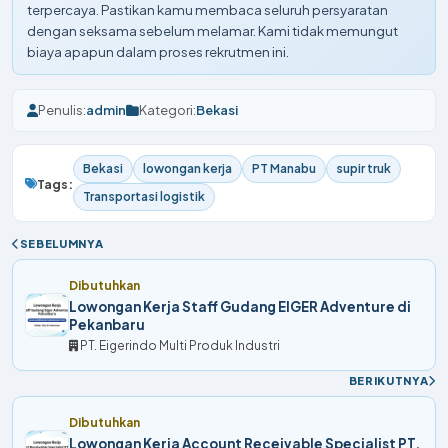
terpercaya. Pastikan kamu membaca seluruh persyaratan
dengan seksama sebelum melamar. Kami tidak memungut
biaya apapun dalam proses rekrutmen ini.
Penulis:
admin
Kategori:
Bekasi
Bekasi
lowongan kerja
PT Manabu
supir truk
Tags:
Transportasi logistik
SEBELUMNYA
Dibutuhkan
Lowongan Kerja Staff Gudang EIGER Adventure di
Pekanbaru
PT. Eigerindo Multi Produk Industri
BERIKUTNYA
Dibutuhkan
Lowongan Kerja Account Receivable Specialist PT.