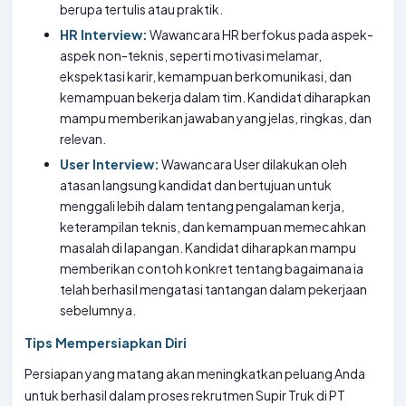
berupa tertulis atau praktik.
HR Interview:
Wawancara HR berfokus pada aspek-
aspek non-teknis, seperti motivasi melamar,
ekspektasi karir, kemampuan berkomunikasi, dan
kemampuan bekerja dalam tim. Kandidat diharapkan
mampu memberikan jawaban yang jelas, ringkas, dan
relevan.
User Interview:
Wawancara User dilakukan oleh
atasan langsung kandidat dan bertujuan untuk
menggali lebih dalam tentang pengalaman kerja,
keterampilan teknis, dan kemampuan memecahkan
masalah di lapangan. Kandidat diharapkan mampu
memberikan contoh konkret tentang bagaimana ia
telah berhasil mengatasi tantangan dalam pekerjaan
sebelumnya.
Tips Mempersiapkan Diri
Persiapan yang matang akan meningkatkan peluang Anda
untuk berhasil dalam proses rekrutmen Supir Truk di PT