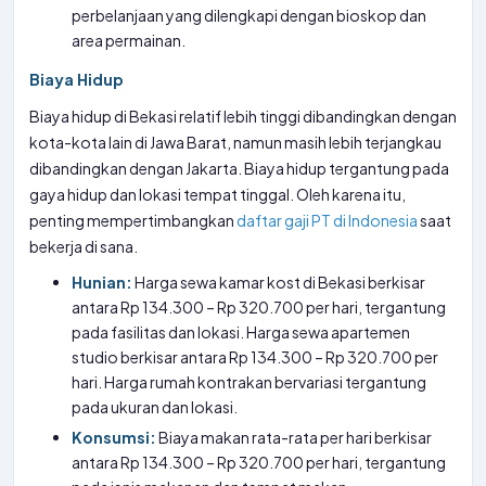
perbelanjaan yang dilengkapi dengan bioskop dan
area permainan.
Biaya Hidup
Biaya hidup di Bekasi relatif lebih tinggi dibandingkan dengan
kota-kota lain di Jawa Barat, namun masih lebih terjangkau
dibandingkan dengan Jakarta. Biaya hidup tergantung pada
gaya hidup dan lokasi tempat tinggal. Oleh karena itu,
penting mempertimbangkan
daftar gaji PT di Indonesia
saat
bekerja di sana.
Hunian:
Harga sewa kamar kost di Bekasi berkisar
antara Rp 134.300 – Rp 320.700 per hari, tergantung
pada fasilitas dan lokasi. Harga sewa apartemen
studio berkisar antara Rp 134.300 – Rp 320.700 per
hari. Harga rumah kontrakan bervariasi tergantung
pada ukuran dan lokasi.
Konsumsi:
Biaya makan rata-rata per hari berkisar
antara Rp 134.300 – Rp 320.700 per hari, tergantung