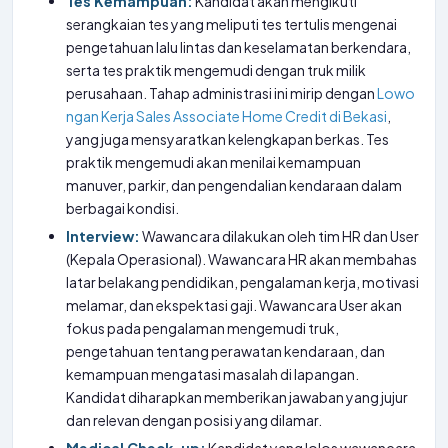
Tes Kemampuan:
Kandidat akan mengikuti
serangkaian tes yang meliputi tes tertulis mengenai
pengetahuan lalu lintas dan keselamatan berkendara,
serta tes praktik mengemudi dengan truk milik
perusahaan. Tahap administrasi ini mirip dengan
Lowo
ngan Kerja Sales Associate Home Credit di Bekasi
,
yang juga mensyaratkan kelengkapan berkas. Tes
praktik mengemudi akan menilai kemampuan
manuver, parkir, dan pengendalian kendaraan dalam
berbagai kondisi.
Interview:
Wawancara dilakukan oleh tim HR dan User
(Kepala Operasional). Wawancara HR akan membahas
latar belakang pendidikan, pengalaman kerja, motivasi
melamar, dan ekspektasi gaji. Wawancara User akan
fokus pada pengalaman mengemudi truk,
pengetahuan tentang perawatan kendaraan, dan
kemampuan mengatasi masalah di lapangan.
Kandidat diharapkan memberikan jawaban yang jujur
dan relevan dengan posisi yang dilamar.