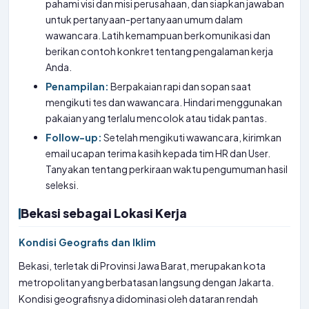
pahami visi dan misi perusahaan, dan siapkan jawaban
untuk pertanyaan-pertanyaan umum dalam
wawancara. Latih kemampuan berkomunikasi dan
berikan contoh konkret tentang pengalaman kerja
Anda.
Penampilan:
Berpakaian rapi dan sopan saat
mengikuti tes dan wawancara. Hindari menggunakan
pakaian yang terlalu mencolok atau tidak pantas.
Follow-up:
Setelah mengikuti wawancara, kirimkan
email ucapan terima kasih kepada tim HR dan User.
Tanyakan tentang perkiraan waktu pengumuman hasil
seleksi.
Bekasi sebagai Lokasi Kerja
Kondisi Geografis dan Iklim
Bekasi, terletak di Provinsi Jawa Barat, merupakan kota
metropolitan yang berbatasan langsung dengan Jakarta.
Kondisi geografisnya didominasi oleh dataran rendah