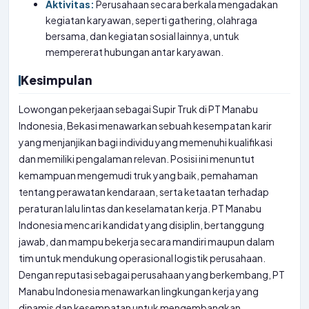
Aktivitas:
Perusahaan secara berkala mengadakan
kegiatan karyawan, seperti gathering, olahraga
bersama, dan kegiatan sosial lainnya, untuk
mempererat hubungan antar karyawan.
Kesimpulan
Lowongan pekerjaan sebagai Supir Truk di PT Manabu
Indonesia, Bekasi menawarkan sebuah kesempatan karir
yang menjanjikan bagi individu yang memenuhi kualifikasi
dan memiliki pengalaman relevan. Posisi ini menuntut
kemampuan mengemudi truk yang baik, pemahaman
tentang perawatan kendaraan, serta ketaatan terhadap
peraturan lalu lintas dan keselamatan kerja. PT Manabu
Indonesia mencari kandidat yang disiplin, bertanggung
jawab, dan mampu bekerja secara mandiri maupun dalam
tim untuk mendukung operasional logistik perusahaan.
Dengan reputasi sebagai perusahaan yang berkembang, PT
Manabu Indonesia menawarkan lingkungan kerja yang
dinamis dan kesempatan untuk mengembangkan