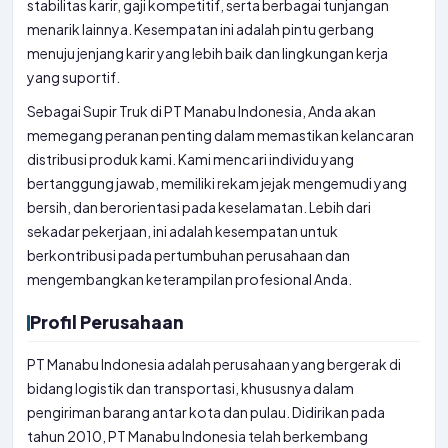
stabilitas karir, gaji kompetitif, serta berbagai tunjangan
menarik lainnya. Kesempatan ini adalah pintu gerbang
menuju jenjang karir yang lebih baik dan lingkungan kerja
yang suportif.
Sebagai Supir Truk di PT Manabu Indonesia, Anda akan
memegang peranan penting dalam memastikan kelancaran
distribusi produk kami. Kami mencari individu yang
bertanggung jawab, memiliki rekam jejak mengemudi yang
bersih, dan berorientasi pada keselamatan. Lebih dari
sekadar pekerjaan, ini adalah kesempatan untuk
berkontribusi pada pertumbuhan perusahaan dan
mengembangkan keterampilan profesional Anda.
Profil Perusahaan
PT Manabu Indonesia adalah perusahaan yang bergerak di
bidang logistik dan transportasi, khususnya dalam
pengiriman barang antar kota dan pulau. Didirikan pada
tahun 2010, PT Manabu Indonesia telah berkembang