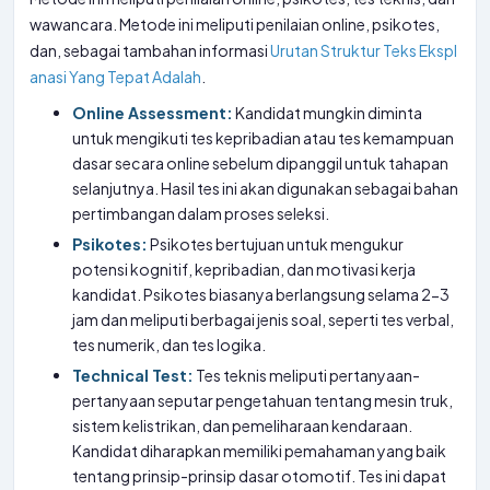
wawancara. Metode ini meliputi penilaian online, psikotes,
dan, sebagai tambahan informasi
Urutan Struktur Teks Ekspl
anasi Yang Tepat Adalah
.
Online Assessment:
Kandidat mungkin diminta
untuk mengikuti tes kepribadian atau tes kemampuan
dasar secara online sebelum dipanggil untuk tahapan
selanjutnya. Hasil tes ini akan digunakan sebagai bahan
pertimbangan dalam proses seleksi.
Psikotes:
Psikotes bertujuan untuk mengukur
potensi kognitif, kepribadian, dan motivasi kerja
kandidat. Psikotes biasanya berlangsung selama 2-3
jam dan meliputi berbagai jenis soal, seperti tes verbal,
tes numerik, dan tes logika.
Technical Test:
Tes teknis meliputi pertanyaan-
pertanyaan seputar pengetahuan tentang mesin truk,
sistem kelistrikan, dan pemeliharaan kendaraan.
Kandidat diharapkan memiliki pemahaman yang baik
tentang prinsip-prinsip dasar otomotif. Tes ini dapat