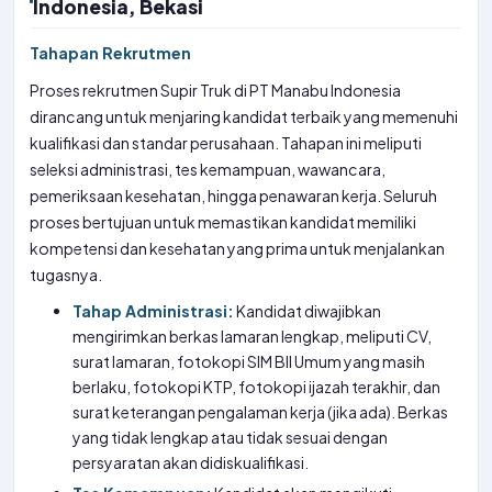
Indonesia, Bekasi
Tahapan Rekrutmen
Proses rekrutmen Supir Truk di PT Manabu Indonesia
dirancang untuk menjaring kandidat terbaik yang memenuhi
kualifikasi dan standar perusahaan. Tahapan ini meliputi
seleksi administrasi, tes kemampuan, wawancara,
pemeriksaan kesehatan, hingga penawaran kerja. Seluruh
proses bertujuan untuk memastikan kandidat memiliki
kompetensi dan kesehatan yang prima untuk menjalankan
tugasnya.
Tahap Administrasi:
Kandidat diwajibkan
mengirimkan berkas lamaran lengkap, meliputi CV,
surat lamaran, fotokopi SIM BII Umum yang masih
berlaku, fotokopi KTP, fotokopi ijazah terakhir, dan
surat keterangan pengalaman kerja (jika ada). Berkas
yang tidak lengkap atau tidak sesuai dengan
persyaratan akan didiskualifikasi.