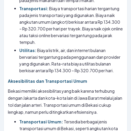
pada jenis makanan dan tempat makan.
Transportasi:
Biaya transportasi harian tergantung
pada jenis transportasi yang digunakan. Biaya naik
angkutan umum (angkot) berkisar antara Rp 134.300
– Rp 320.700 per hari per trayek. Biaya naik ojek online
atau taksi online bervariasi tergantung pada jarak
tempuh.
Utilitas:
Biaya listrik, air, dan internet bulanan
bervariasi tergantung pada penggunaan dan provider
yang digunakan. Rata-rata biaya utilitas bulanan
berkisar antara Rp 134.300 – Rp 320.700 per hari.
Aksesibilitas dan Transportasi Umum
Bekasi memiliki aksesibilitas yang baik karena terhubung
dengan Jakarta dan kota-kota lain di Jawa Barat melalui jalan
tol dan jalan arteri. Transportasi umum di Bekasi cukup
lengkap, namun perlu ditingkatkan efisiensinya.
Transportasi Umum:
Tersedia berbagai jenis
transportasi umum di Bekasi, seperti angkutan kota