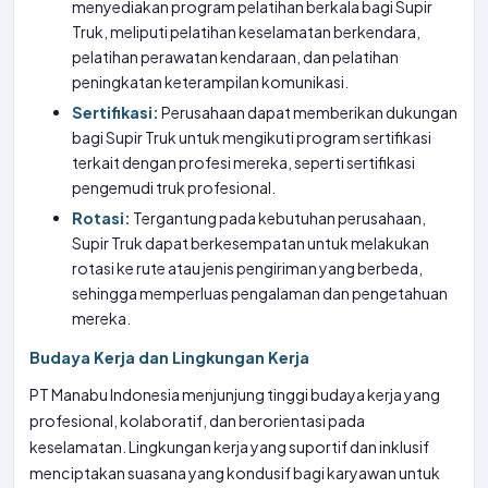
menyediakan program pelatihan berkala bagi Supir
Truk, meliputi pelatihan keselamatan berkendara,
pelatihan perawatan kendaraan, dan pelatihan
peningkatan keterampilan komunikasi.
Sertifikasi:
Perusahaan dapat memberikan dukungan
bagi Supir Truk untuk mengikuti program sertifikasi
terkait dengan profesi mereka, seperti sertifikasi
pengemudi truk profesional.
Rotasi:
Tergantung pada kebutuhan perusahaan,
Supir Truk dapat berkesempatan untuk melakukan
rotasi ke rute atau jenis pengiriman yang berbeda,
sehingga memperluas pengalaman dan pengetahuan
mereka.
Budaya Kerja dan Lingkungan Kerja
PT Manabu Indonesia menjunjung tinggi budaya kerja yang
profesional, kolaboratif, dan berorientasi pada
keselamatan. Lingkungan kerja yang suportif dan inklusif
menciptakan suasana yang kondusif bagi karyawan untuk