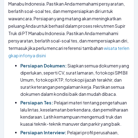
Manabu Indonesia. Pastikan Anda memahami persyaratan,
berlatih soal-soal tes, dan mempersiapkan diri untuk
wawancara. Persiapan yang matang akan meningkatkan
peluang Anda untuk berhasil dalam proses rekrutmen Supir
Truk di PT Manabu Indonesia. Pastikan Anda memahami
persyaratan, berlatih soal-soal tes, dan mempersiapkan diri,
termasuk jika perlu mencari referensi tambahan
wisata terlen
gkap infonya disini
Persiapan Dokumen:
Siapkan semua dokumen yang
diperlukan, seperti CV, surat lamaran, fotokopi SIM BII
Umum, fotokopi KTP, fotokopi ijazah terakhir, dan
surat keterangan pengalaman kerja. Pastikan semua
dokumen dalam kondisi baik dan mudah dibaca.
Persiapan Tes:
Pelajari materi tentang pengetahuan
lalu lintas, keselamatan berkendara, dan pemeliharaan
kendaraan. Latih kemampuan mengemudi truk dan
kuasai teknik-teknik manuver dan parkir yang baik.
Persiapan Interview:
Pelajari profil perusahaan,