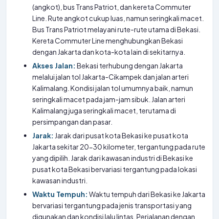
(angkot), bus Trans Patriot, dan kereta Commuter
Line. Rute angkot cukup luas, namun seringkali macet.
Bus Trans Patriot melayani rute-rute utama di Bekasi.
Kereta Commuter Line menghubungkan Bekasi
dengan Jakarta dan kota-kota lain di sekitarnya.
Akses Jalan:
Bekasi terhubung dengan Jakarta
melalui jalan tol Jakarta-Cikampek dan jalan arteri
Kalimalang. Kondisi jalan tol umumnya baik, namun
seringkali macet pada jam-jam sibuk. Jalan arteri
Kalimalang juga seringkali macet, terutama di
persimpangan dan pasar.
Jarak:
Jarak dari pusat kota Bekasi ke pusat kota
Jakarta sekitar 20-30 kilometer, tergantung pada rute
yang dipilih. Jarak dari kawasan industri di Bekasi ke
pusat kota Bekasi bervariasi tergantung pada lokasi
kawasan industri.
Waktu Tempuh:
Waktu tempuh dari Bekasi ke Jakarta
bervariasi tergantung pada jenis transportasi yang
digunakan dan kondisi lalu lintas. Perjalanan dengan