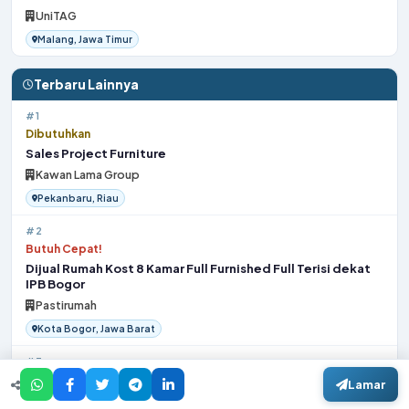
UniTAG
Malang, Jawa Timur
Terbaru Lainnya
#1
Dibutuhkan
Sales Project Furniture
Kawan Lama Group
Pekanbaru, Riau
#2
Butuh Cepat!
Dijual Rumah Kost 8 Kamar Full Furnished Full Terisi dekat
IPB Bogor
Pastirumah
Kota Bogor, Jawa Barat
#3
Butuh Segera
Lamar
Executive Chef UFS ID