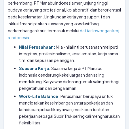
berkembang. PT Manabu Indonesia menjunjung tinggi
budaya kerja yang profesional, kolaboratif, dan berorientasi
pada keselamatan. Lingkungan kerja yang suportif dan
inklusif menciptakan suasana yang kondusif bagi
perkembangan karir, termasuk melalui
daftar lowongan kerj
a Indonesia
Nilai Perusahaan:
Nilai-nilai inti perusahaan meliputi
integritas, profesionalisme, keselamatan, kerja sama
tim, dan kepuasan pelanggan.
Suasana Kerja:
Suasana kerja di PT Manabu
Indonesia cenderung kekeluargaan dan saling
mendukung. Karyawan didorong untuk saling berbagi
pengetahuan dan pengalaman.
Work-Life Balance:
Perusahaan berupaya untuk
menciptakan keseimbangan antara pekerjaan dan
kehidupan pribadi karyawan, meskipun tuntutan
pekerjaan sebagai Supir Truk seringkali mengharuskan
fleksibilitas.