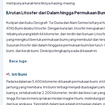
mempunyai karakteristiknya masing-masing.
Urutan Litosfer dari Dalam hingga Permukaan Bum
Kutipan dari buku Geografi: Tur Dunia dan Alam Semesta Karya Ha
ATAS
Bumi disebut litosfer. Dengan kata lain, litosfer merupakan 
tebalnya kurang lebih 66 kilometer, dan terdiri dari batuan.
Litosf
yang mengikuti bentuk permukaan bumi yang membulat dan tersu
Susunan litosfer dari dalam hingga ke permukaan bumi berturut-tu
bumi, dan kerak bumi. Deskripsi lengkapnya ada di bawah ini.
Baca Juga:
1. Inti Bumi
Pada kedalaman 5.600 kilometer di bawah permukaan bumi, inti
jantung yang membara. Inti bumi terbagi menjadi dua bagian yaitu in
luarnya, setebal sekitar 2.200 kilometer, terdiri dari besi cair 
tinggi.
Rotasi ini menciptakan medan magnet bumi, melindungi pla
dari luar angkasa. Yang lebih dalam lagi adalah inti bagian dalam