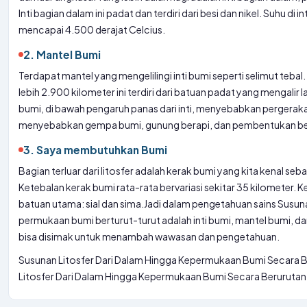
Inti bagian dalam ini padat dan terdiri dari besi dan nikel. Suhu di 
mencapai 4.500 derajat Celcius.
2. Mantel Bumi
Terdapat mantel yang mengelilingi inti bumi seperti selimut tebal
lebih 2.900 kilometer ini terdiri dari batuan padat yang mengalir 
bumi, di bawah pengaruh panas dari inti, menyebabkan pergerak
menyebabkan gempa bumi, gunung berapi, dan pembentukan be
3. Saya membutuhkan Bumi
Bagian terluar dari litosfer adalah kerak bumi yang kita kenal seb
Ketebalan kerak bumi rata-rata bervariasi sekitar 35 kilometer. Ker
batuan utama: sial dan sima.
Jadi dalam pengetahuan sains Susunan
permukaan bumi berturut-turut adalah inti bumi, mantel bumi, d
bisa disimak untuk menambah wawasan dan pengetahuan.
Susunan Litosfer Dari Dalam Hingga Kepermukaan Bumi Secara B
Litosfer Dari Dalam Hingga Kepermukaan Bumi Secara Berurutan