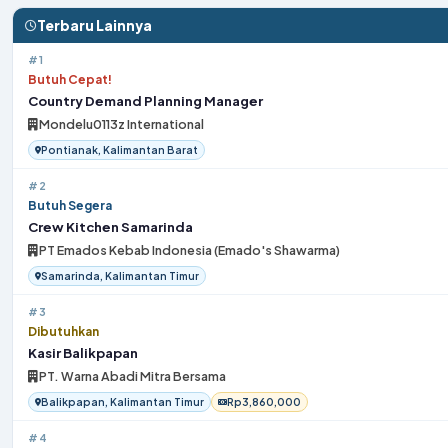
Terbaru Lainnya
#1
Butuh Cepat!
Country Demand Planning Manager
Mondelu0113z International
Pontianak, Kalimantan Barat
#2
Butuh Segera
Crew Kitchen Samarinda
PT Emados Kebab Indonesia (Emado's Shawarma)
Samarinda, Kalimantan Timur
#3
Dibutuhkan
Kasir Balikpapan
PT. Warna Abadi Mitra Bersama
Balikpapan, Kalimantan Timur
Rp3,860,000
#4