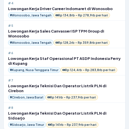
#4
Lowongan Kerja Driver Career Indomaret di Wonosobo
Wonosobo, Jawa Tengah
Rp 134,8rb – Rp 278,9rb per hari
#5
Lowongan Kerja Sales Canvasser ISP TPM Group di
Wonosobo
Wonosobo, Jawa Tengah
Rp 128,2rb – Rp 359,8rb per hari
#6
Lowongan Kerja Staf Operasional PT ASDP Indonesia Ferry
di Kupang
Kupang, Nusa Tenggara Timur
Rp 124,4rb – Rp 283,8rb per hari
#7
Lowongan Kerja Teknisi Dan Operator Listrik PLN di
Cirebon
Cirebon, Jawa Barat
Rp 141rb – Rp 237,9rb per hari
#8
Lowongan Kerja Teknisi Dan Operator Listrik PLN di
Sidoarjo
Sidoarjo, Jawa Timur
Rp 141rb – Rp 237,9rb per hari