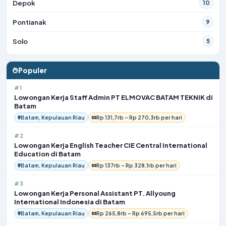
Depok
10
Pontianak
9
Solo
5
Populer
#1
Lowongan Kerja Staff Admin PT ELMOVAC BATAM TEKNIK di
Batam
Batam, Kepulauan Riau
Rp 131,7rb – Rp 270,3rb per hari
#2
Lowongan Kerja English Teacher CIE Central International
Education di Batam
Batam, Kepulauan Riau
Rp 137rb – Rp 328,1rb per hari
#3
Lowongan Kerja Personal Assistant PT. Allyoung
International Indonesia di Batam
Batam, Kepulauan Riau
Rp 265,8rb – Rp 695,5rb per hari