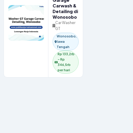
Garage
Carwash &
Detailing di
Wonosobo
Car Washer
GT
Wonosobo,
Jawa
Tengah
Rp 133,2rb
– Rp
346,5rb
per hari