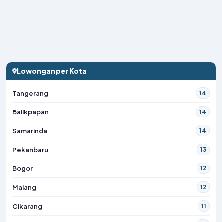
Lowongan per Kota
Tangerang
14
Balikpapan
14
Samarinda
14
Pekanbaru
13
Bogor
12
Malang
12
Cikarang
11