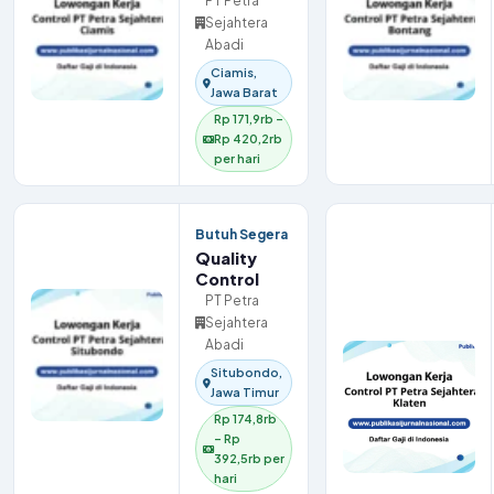
PT Petra
Sejahtera
Abadi
Ciamis,
Jawa Barat
Rp 171,9rb –
Rp 420,2rb
per hari
Butuh Segera
Quality
Control
PT Petra
Sejahtera
Abadi
Situbondo,
Jawa Timur
Rp 174,8rb
– Rp
392,5rb per
hari