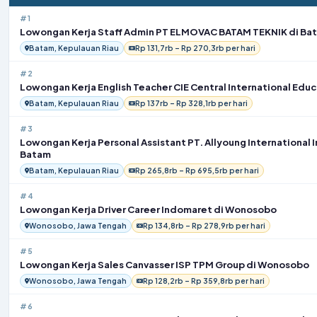
#1
Lowongan Kerja Staff Admin PT ELMOVAC BATAM TEKNIK di Ba
Batam, Kepulauan Riau
Rp 131,7rb – Rp 270,3rb per hari
#2
Lowongan Kerja English Teacher CIE Central International Edu
Batam, Kepulauan Riau
Rp 137rb – Rp 328,1rb per hari
#3
Lowongan Kerja Personal Assistant PT. Allyoung International 
Batam
Batam, Kepulauan Riau
Rp 265,8rb – Rp 695,5rb per hari
#4
Lowongan Kerja Driver Career Indomaret di Wonosobo
Wonosobo, Jawa Tengah
Rp 134,8rb – Rp 278,9rb per hari
#5
Lowongan Kerja Sales Canvasser ISP TPM Group di Wonosobo
Wonosobo, Jawa Tengah
Rp 128,2rb – Rp 359,8rb per hari
#6