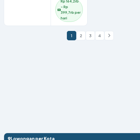
Rp 164,2rb
– Rp
399,7rb per
hari
1
2
3
4
Lowongan per Kota