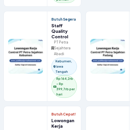
Butuh Segera
Staff
Quality
Control
PT Petra
Sejahtera
Abadi
Kebumen,
Jawa
Tengah
Rp 164,2rb
– Rp
399,7rb per
hari
Butuh Cepat!
Lowongan
Kerja