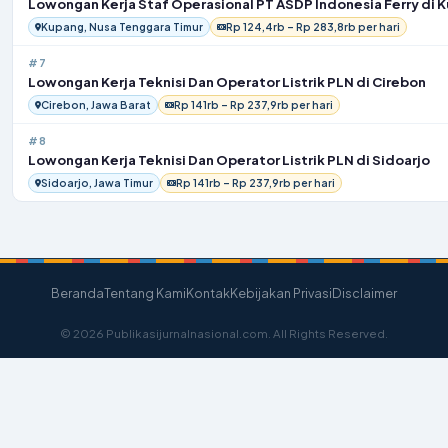
Lowongan Kerja Staf Operasional PT ASDP Indonesia Ferry di 
Kupang, Nusa Tenggara Timur
Rp 124,4rb – Rp 283,8rb per hari
#7
Lowongan Kerja Teknisi Dan Operator Listrik PLN di Cirebon
Cirebon, Jawa Barat
Rp 141rb – Rp 237,9rb per hari
#8
Lowongan Kerja Teknisi Dan Operator Listrik PLN di Sidoarjo
Sidoarjo, Jawa Timur
Rp 141rb – Rp 237,9rb per hari
Beranda
Tentang Kami
Kontak
Kebijakan Privasi
Disclaimer
© 2026 Publikasijurnalnasional.com. All Rights Reserved.