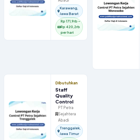
Abadi
Karawang,
Jawa Barat
Rp 171,9rb –
Rp 420,2rb
per hari
Dibutuhkan
Staff
Quality
Control
PT Petra
Sejahtera
Abadi
Trenggalek,
Jawa Timur