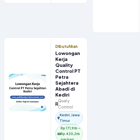
Dibutuhkan
Lowongan
Kerja
Quality
Control PT
Petra
Sejahtera
Abadi di
Kediri
Qual y
Control
Kediri, Jawa
Timur
Rp 171,9rb –
Rp 420,2rb
per hari