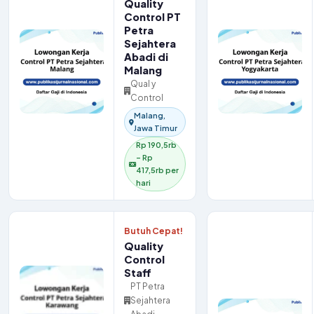
Quality
Control PT
Petra
Sejahtera
Abadi di
Malang
Qual y
Control
Malang,
Jawa Timur
Rp 190,5rb
– Rp
417,5rb per
hari
Butuh Cepat!
Quality
Control
Staff
PT Petra
Sejahtera