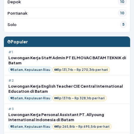
Depok
10
Pontianak
10
Solo
5
Populer
#1
Lowongan Kerja Staff Admin PT ELMOVAC BATAM TEKNIK di
Batam
Batam, Kepulauan Riau
Rp 131,7rb – Rp 270,3rb per hari
#2
Lowongan Kerja English Teacher CIE Central International
Education di Batam
Batam, Kepulauan Riau
Rp 137rb – Rp 328,1rb per hari
#3
Lowongan Kerja Personal Assistant PT. Allyoung
International Indonesia di Batam
Batam, Kepulauan Riau
Rp 265,8rb – Rp 695,5rb per hari