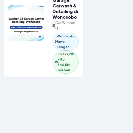
Garage
Carwash &
Detailing di
Wonosobo
Car Washer
GT
Wonosobo,
Jawa
Tengah
Rp 133,2rb
– Rp
346,5rb
per hari