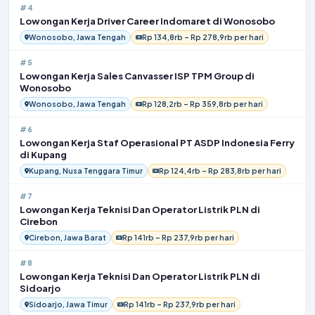
#4
Lowongan Kerja Driver Career Indomaret di Wonosobo
Wonosobo, Jawa Tengah
Rp 134,8rb – Rp 278,9rb per hari
#5
Lowongan Kerja Sales Canvasser ISP TPM Group di
Wonosobo
Wonosobo, Jawa Tengah
Rp 128,2rb – Rp 359,8rb per hari
#6
Lowongan Kerja Staf Operasional PT ASDP Indonesia Ferry
di Kupang
Kupang, Nusa Tenggara Timur
Rp 124,4rb – Rp 283,8rb per hari
#7
Lowongan Kerja Teknisi Dan Operator Listrik PLN di
Cirebon
Cirebon, Jawa Barat
Rp 141rb – Rp 237,9rb per hari
#8
Lowongan Kerja Teknisi Dan Operator Listrik PLN di
Sidoarjo
Sidoarjo, Jawa Timur
Rp 141rb – Rp 237,9rb per hari