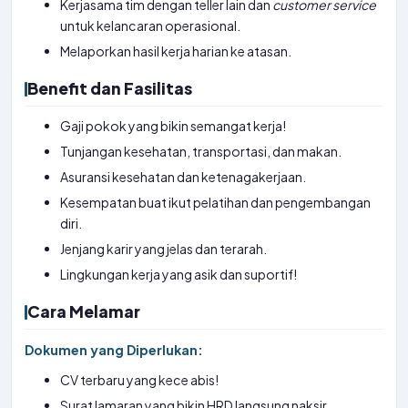
Kerjasama tim dengan teller lain dan
customer service
untuk kelancaran operasional.
Melaporkan hasil kerja harian ke atasan.
Benefit dan Fasilitas
Gaji pokok yang bikin semangat kerja!
Tunjangan kesehatan, transportasi, dan makan.
Asuransi kesehatan dan ketenagakerjaan.
Kesempatan buat ikut pelatihan dan pengembangan
diri.
Jenjang karir yang jelas dan terarah.
Lingkungan kerja yang asik dan suportif!
Cara Melamar
Dokumen yang Diperlukan:
CV terbaru yang kece abis!
Surat lamaran yang bikin HRD langsung naksir.