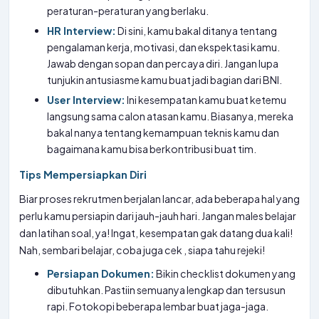
peraturan-peraturan yang berlaku.
HR Interview:
Di sini, kamu bakal ditanya tentang
pengalaman kerja, motivasi, dan ekspektasi kamu.
Jawab dengan sopan dan percaya diri. Jangan lupa
tunjukin antusiasme kamu buat jadi bagian dari BNI.
User Interview:
Ini kesempatan kamu buat ketemu
langsung sama calon atasan kamu. Biasanya, mereka
bakal nanya tentang kemampuan teknis kamu dan
bagaimana kamu bisa berkontribusi buat tim.
Tips Mempersiapkan Diri
Biar proses rekrutmen berjalan lancar, ada beberapa hal yang
perlu kamu persiapin dari jauh-jauh hari. Jangan males belajar
dan latihan soal, ya! Ingat, kesempatan gak datang dua kali!
Nah, sembari belajar, coba juga cek
, siapa tahu rejeki!
Persiapan Dokumen:
Bikin checklist dokumen yang
dibutuhkan. Pastiin semuanya lengkap dan tersusun
rapi. Fotokopi beberapa lembar buat jaga-jaga.