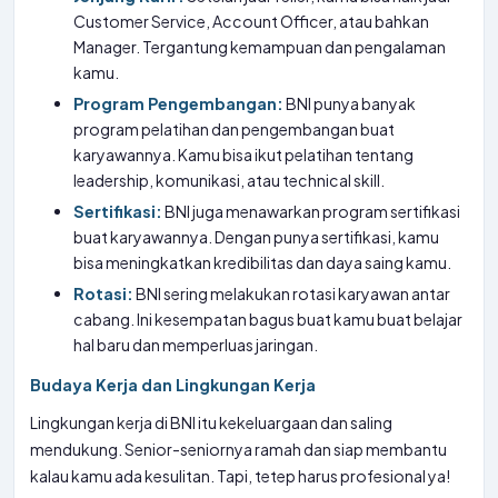
Customer Service, Account Officer, atau bahkan
Manager. Tergantung kemampuan dan pengalaman
kamu.
Program Pengembangan:
BNI punya banyak
program pelatihan dan pengembangan buat
karyawannya. Kamu bisa ikut pelatihan tentang
leadership, komunikasi, atau technical skill.
Sertifikasi:
BNI juga menawarkan program sertifikasi
buat karyawannya. Dengan punya sertifikasi, kamu
bisa meningkatkan kredibilitas dan daya saing kamu.
Rotasi:
BNI sering melakukan rotasi karyawan antar
cabang. Ini kesempatan bagus buat kamu buat belajar
hal baru dan memperluas jaringan.
Budaya Kerja dan Lingkungan Kerja
Lingkungan kerja di BNI itu kekeluargaan dan saling
mendukung. Senior-seniornya ramah dan siap membantu
kalau kamu ada kesulitan. Tapi, tetep harus profesional ya!