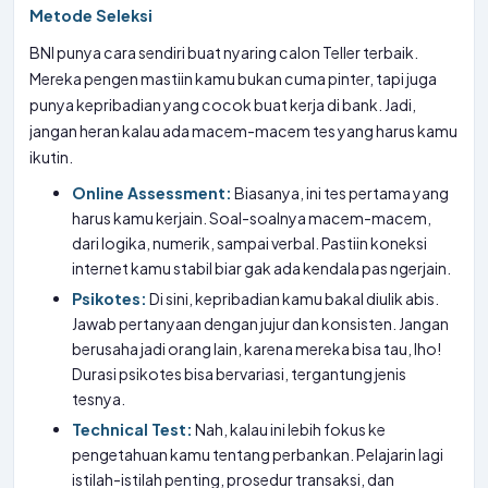
Metode Seleksi
BNI punya cara sendiri buat nyaring calon Teller terbaik.
Mereka pengen mastiin kamu bukan cuma pinter, tapi juga
punya kepribadian yang cocok buat kerja di bank. Jadi,
jangan heran kalau ada macem-macem tes yang harus kamu
ikutin.
Online Assessment:
Biasanya, ini tes pertama yang
harus kamu kerjain. Soal-soalnya macem-macem,
dari logika, numerik, sampai verbal. Pastiin koneksi
internet kamu stabil biar gak ada kendala pas ngerjain.
Psikotes:
Di sini, kepribadian kamu bakal diulik abis.
Jawab pertanyaan dengan jujur dan konsisten. Jangan
berusaha jadi orang lain, karena mereka bisa tau, lho!
Durasi psikotes bisa bervariasi, tergantung jenis
tesnya.
Technical Test:
Nah, kalau ini lebih fokus ke
pengetahuan kamu tentang perbankan. Pelajarin lagi
istilah-istilah penting, prosedur transaksi, dan