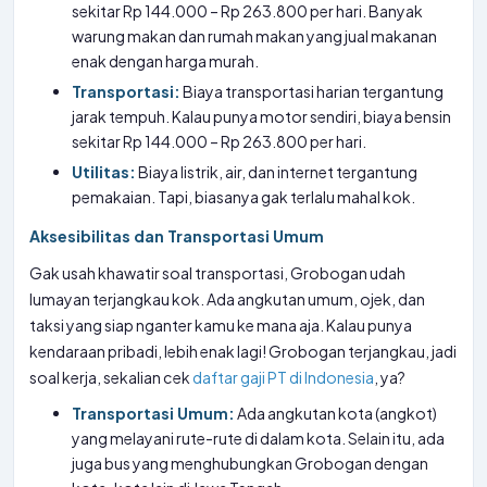
sekitar Rp 144.000 – Rp 263.800 per hari. Banyak
warung makan dan rumah makan yang jual makanan
enak dengan harga murah.
Transportasi:
Biaya transportasi harian tergantung
jarak tempuh. Kalau punya motor sendiri, biaya bensin
sekitar Rp 144.000 – Rp 263.800 per hari.
Utilitas:
Biaya listrik, air, dan internet tergantung
pemakaian. Tapi, biasanya gak terlalu mahal kok.
Aksesibilitas dan Transportasi Umum
Gak usah khawatir soal transportasi, Grobogan udah
lumayan terjangkau kok. Ada angkutan umum, ojek, dan
taksi yang siap nganter kamu ke mana aja. Kalau punya
kendaraan pribadi, lebih enak lagi! Grobogan terjangkau, jadi
soal kerja, sekalian cek
daftar gaji PT di Indonesia
, ya?
Transportasi Umum:
Ada angkutan kota (angkot)
yang melayani rute-rute di dalam kota. Selain itu, ada
juga bus yang menghubungkan Grobogan dengan