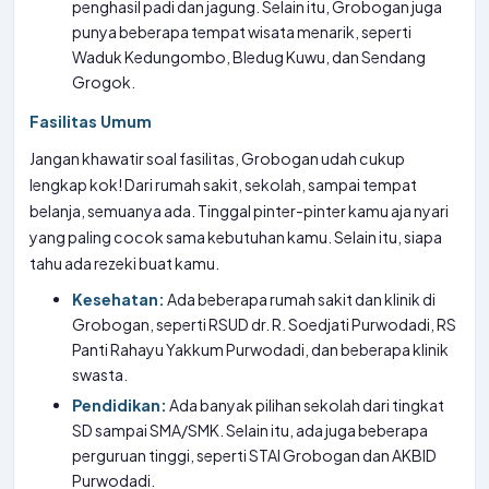
penghasil padi dan jagung. Selain itu, Grobogan juga
punya beberapa tempat wisata menarik, seperti
Waduk Kedungombo, Bledug Kuwu, dan Sendang
Grogok.
Fasilitas Umum
Jangan khawatir soal fasilitas, Grobogan udah cukup
lengkap kok! Dari rumah sakit, sekolah, sampai tempat
belanja, semuanya ada. Tinggal pinter-pinter kamu aja nyari
yang paling cocok sama kebutuhan kamu. Selain itu, siapa
tahu ada rezeki
buat kamu.
Kesehatan:
Ada beberapa rumah sakit dan klinik di
Grobogan, seperti RSUD dr. R. Soedjati Purwodadi, RS
Panti Rahayu Yakkum Purwodadi, dan beberapa klinik
swasta.
Pendidikan:
Ada banyak pilihan sekolah dari tingkat
SD sampai SMA/SMK. Selain itu, ada juga beberapa
perguruan tinggi, seperti STAI Grobogan dan AKBID
Purwodadi.