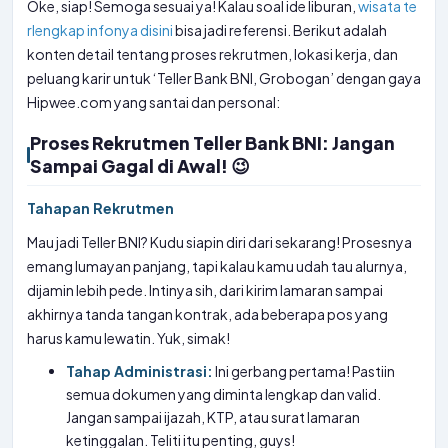
Oke, siap! Semoga sesuai ya! Kalau soal ide liburan,
wisata te
rlengkap infonya disini
bisa jadi referensi. Berikut adalah
konten detail tentang proses rekrutmen, lokasi kerja, dan
peluang karir untuk ‘Teller Bank BNI, Grobogan’ dengan gaya
Hipwee.com yang santai dan personal:
Proses Rekrutmen Teller Bank BNI: Jangan
Sampai Gagal di Awal! 😉
Tahapan Rekrutmen
Mau jadi Teller BNI? Kudu siapin diri dari sekarang! Prosesnya
emang lumayan panjang, tapi kalau kamu udah tau alurnya,
dijamin lebih pede. Intinya sih, dari kirim lamaran sampai
akhirnya tanda tangan kontrak, ada beberapa pos yang
harus kamu lewatin. Yuk, simak!
Tahap Administrasi:
Ini gerbang pertama! Pastiin
semua dokumen yang diminta lengkap dan valid.
Jangan sampai ijazah, KTP, atau surat lamaran
ketinggalan. Teliti itu penting, guys!