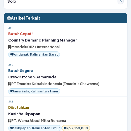
Solo
5
Artikel Terkait
#1
Butuh Cepat!
Country Demand Planning Manager
Mondelu0113z International
Pontianak, Kalimantan Barat
#2
Butuh Segera
Crew Kitchen Samarinda
PT Emados Kebab Indonesia (Emado's Shawarma)
Samarinda, Kalimantan Timur
#3
Dibutuhkan
Kasir Balikpapan
PT. Warna Abadi Mitra Bersama
Balikpapan, Kalimantan Timur
Rp3,860,000