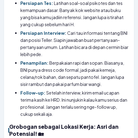
Persiapan Tes:
Latihan soal-soal psikotes dan tes
kemampuan dasar. Banyak kok website atau buku
yang bisa kamu jadiin referensi. Jangan lupa istirahat
yang cukup sebelum hari H.
Persiapan Interview:
Cari tau informasi tentang BNI
dan posisi Teller. Siapin jawaban buat pertanyaan-
pertanyaan umum. Latihan bicara di depan cermin biar
lebih pede.
Penampilan:
Berpakaian rapi dan sopan. Biasanya,
BNI punya dress code formal, jadi pakai kemeja,
celana/rok bahan, dan sepatu pantofel. Jangan lupa
sisir rambut dan pakai parfum biar wangi.
Follow-up:
Setelah interview, kirim email ucapan
terima kasih ke HRD. Ini nunjukin kalau kamu serius dan
profesional. Jangan terlalu sering nge-follow up,
cukup sekali aja.
Grobogan sebagai Lokasi Kerja: Asri dan
Potensial! 🏡