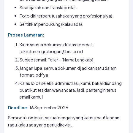
Scan ijazah dan transkrip nilai.
Foto diri terbaru (usahakan yang profesional ya).
Sertifikat pendukung (kalau ada).
Proses Lamaran:
Kirim semua dokumen di atas ke email:
rekrutmen.grobogan@bni.co.id
Subject email: Teller – [Nama Lengkap]
Jangan lupa, semua dokumen dijadikan satu dalam
format .pdf ya.
Kalau lolos seleksi administrasi, kamu bakal diundang
buat ikut tes dan wawancara. Jadi, pantengin terus
email kamu!
Deadline:
16 September 2026
Semoga konten ini sesuai dengan yang kamu mau! Jangan
ragu kalau ada yang perlu direvisi.