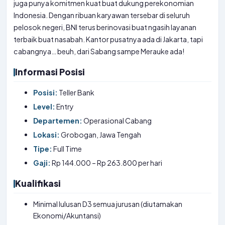
juga punya komitmen kuat buat dukung perekonomian
Indonesia. Dengan ribuan karyawan tersebar di seluruh
pelosok negeri, BNI terus berinovasi buat ngasih layanan
terbaik buat nasabah. Kantor pusatnya ada di Jakarta, tapi
cabangnya… beuh, dari Sabang sampe Merauke ada!
Informasi Posisi
Posisi:
Teller Bank
Level:
Entry
Departemen:
Operasional Cabang
Lokasi:
Grobogan, Jawa Tengah
Tipe:
Full Time
Gaji:
Rp 144.000 – Rp 263.800 per hari
Kualifikasi
Minimal lulusan D3 semua jurusan (diutamakan
Ekonomi/Akuntansi)