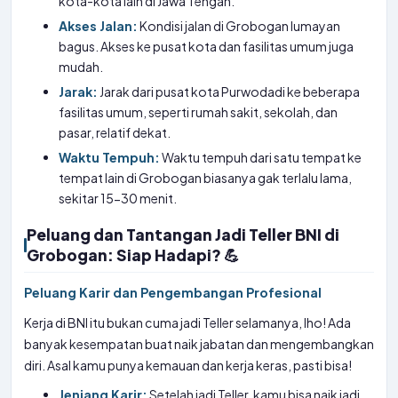
kota-kota lain di Jawa Tengah.
Akses Jalan:
Kondisi jalan di Grobogan lumayan
bagus. Akses ke pusat kota dan fasilitas umum juga
mudah.
Jarak:
Jarak dari pusat kota Purwodadi ke beberapa
fasilitas umum, seperti rumah sakit, sekolah, dan
pasar, relatif dekat.
Waktu Tempuh:
Waktu tempuh dari satu tempat ke
tempat lain di Grobogan biasanya gak terlalu lama,
sekitar 15-30 menit.
Peluang dan Tantangan Jadi Teller BNI di
Grobogan: Siap Hadapi? 💪
Peluang Karir dan Pengembangan Profesional
Kerja di BNI itu bukan cuma jadi Teller selamanya, lho! Ada
banyak kesempatan buat naik jabatan dan mengembangkan
diri. Asal kamu punya kemauan dan kerja keras, pasti bisa!
Jenjang Karir:
Setelah jadi Teller, kamu bisa naik jadi