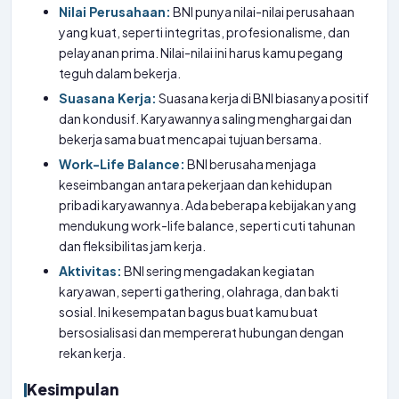
Nilai Perusahaan:
BNI punya nilai-nilai perusahaan
yang kuat, seperti integritas, profesionalisme, dan
pelayanan prima. Nilai-nilai ini harus kamu pegang
teguh dalam bekerja.
Suasana Kerja:
Suasana kerja di BNI biasanya positif
dan kondusif. Karyawannya saling menghargai dan
bekerja sama buat mencapai tujuan bersama.
Work-Life Balance:
BNI berusaha menjaga
keseimbangan antara pekerjaan dan kehidupan
pribadi karyawannya. Ada beberapa kebijakan yang
mendukung work-life balance, seperti cuti tahunan
dan fleksibilitas jam kerja.
Aktivitas:
BNI sering mengadakan kegiatan
karyawan, seperti gathering, olahraga, dan bakti
sosial. Ini kesempatan bagus buat kamu buat
bersosialisasi dan mempererat hubungan dengan
rekan kerja.
Kesimpulan