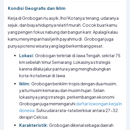
Kondisi Geografis dan Iklim
Kerja di Grobogan itu asyik, lho! Kotanya tenang, udaranya
sejuk, dan biaya hidupnya relatif murah. Cocok buat kamu
yang pengen fokus nabung dan bangun karir. Apalagi kalau
kamu menyimpan hasil jerih payahmu di
. Grobogan juga
punya potensi wisata yang lagi berkembang pesat.
Lokasi:
Grobogan terletak di Jawa Tengah, sekitar 75
km sebelah timur Semarang. Lokasinya strategis
karena dilalui jalur pantura yang menghubungkan
kota-kota besar di Jawa.
Iklim:
Grobogan beriklim tropis dengan dua musim,
yaitu musim kemarau dan musim hujan. Selain
lokasinya yang strategis, perkembangan ekonomi
Grobogan juga memengaruhi
daftar lowongan kerja In
donesia
. Suhu udara rata-rata berkisar antara 27-32
derajat Celcius.
Karakteristik:
Grobogan dikenal sebagai daerah