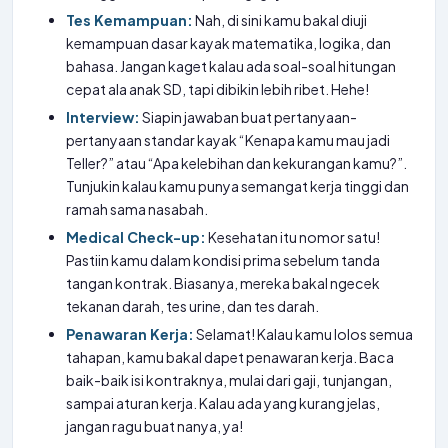
Tes Kemampuan:
Nah, di sini kamu bakal diuji
kemampuan dasar kayak matematika, logika, dan
bahasa. Jangan kaget kalau ada soal-soal hitungan
cepat ala anak SD, tapi dibikin lebih ribet. Hehe!
Interview:
Siapin jawaban buat pertanyaan-
pertanyaan standar kayak “Kenapa kamu mau jadi
Teller?” atau “Apa kelebihan dan kekurangan kamu?”.
Tunjukin kalau kamu punya semangat kerja tinggi dan
ramah sama nasabah.
Medical Check-up:
Kesehatan itu nomor satu!
Pastiin kamu dalam kondisi prima sebelum tanda
tangan kontrak. Biasanya, mereka bakal ngecek
tekanan darah, tes urine, dan tes darah.
Penawaran Kerja:
Selamat! Kalau kamu lolos semua
tahapan, kamu bakal dapet penawaran kerja. Baca
baik-baik isi kontraknya, mulai dari gaji, tunjangan,
sampai aturan kerja. Kalau ada yang kurang jelas,
jangan ragu buat nanya, ya!