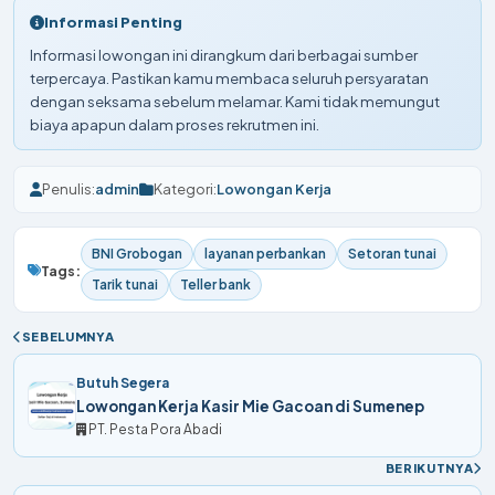
Informasi Penting
Informasi lowongan ini dirangkum dari berbagai sumber
terpercaya. Pastikan kamu membaca seluruh persyaratan
dengan seksama sebelum melamar. Kami tidak memungut
biaya apapun dalam proses rekrutmen ini.
Penulis:
admin
Kategori:
Lowongan Kerja
BNI Grobogan
layanan perbankan
Setoran tunai
Tags:
Tarik tunai
Teller bank
SEBELUMNYA
Butuh Segera
Lowongan Kerja Kasir Mie Gacoan di Sumenep
PT. Pesta Pora Abadi
BERIKUTNYA