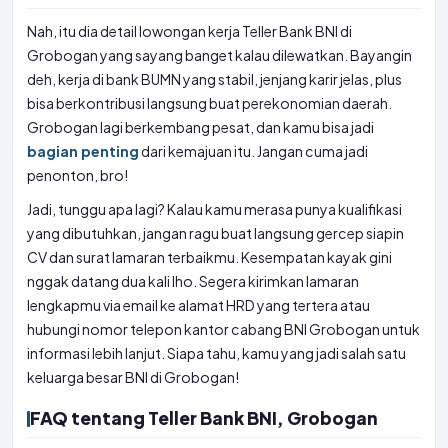
Nah, itu dia detail lowongan kerja Teller Bank BNI di
Grobogan yang sayang banget kalau dilewatkan. Bayangin
deh, kerja di bank BUMN yang stabil, jenjang karir jelas, plus
bisa berkontribusi langsung buat perekonomian daerah.
Grobogan lagi berkembang pesat, dan kamu bisa jadi
bagian penting
dari kemajuan itu. Jangan cuma jadi
penonton, bro!
Jadi, tunggu apa lagi? Kalau kamu merasa punya kualifikasi
yang dibutuhkan, jangan ragu buat langsung gercep siapin
CV dan surat lamaran terbaikmu. Kesempatan kayak gini
nggak datang dua kali lho. Segera kirimkan lamaran
lengkapmu via email ke alamat HRD yang tertera atau
hubungi nomor telepon kantor cabang BNI Grobogan untuk
informasi lebih lanjut. Siapa tahu, kamu yang jadi salah satu
keluarga besar BNI di Grobogan!
FAQ tentang Teller Bank BNI, Grobogan