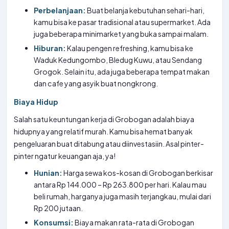
Perbelanjaan:
Buat belanja kebutuhan sehari-hari,
kamu bisa ke pasar tradisional atau supermarket. Ada
juga beberapa minimarket yang buka sampai malam.
Hiburan:
Kalau pengen refreshing, kamu bisa ke
Waduk Kedungombo, Bledug Kuwu, atau Sendang
Grogok. Selain itu, ada juga beberapa tempat makan
dan cafe yang asyik buat nongkrong.
Biaya Hidup
Salah satu keuntungan kerja di Grobogan adalah biaya
hidupnya yang relatif murah. Kamu bisa hemat banyak
pengeluaran buat ditabung atau diinvestasiin. Asal pinter-
pinter ngatur keuangan aja, ya!
Hunian:
Harga sewa kos-kosan di Grobogan berkisar
antara Rp 144.000 – Rp 263.800 per hari. Kalau mau
beli rumah, harganya juga masih terjangkau, mulai dari
Rp 200 jutaan.
Konsumsi:
Biaya makan rata-rata di Grobogan