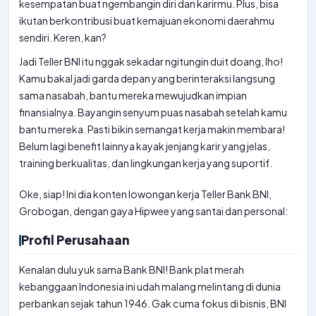
kesempatan buat ngembangin diri dan karirmu. Plus, bisa
ikutan berkontribusi buat kemajuan ekonomi daerahmu
sendiri. Keren, kan?
Jadi Teller BNI itu nggak sekadar ngitungin duit doang, lho!
Kamu bakal jadi garda depan yang berinteraksi langsung
sama nasabah, bantu mereka mewujudkan impian
finansialnya. Bayangin senyum puas nasabah setelah kamu
bantu mereka. Pasti bikin semangat kerja makin membara!
Belum lagi benefit lainnya kayak jenjang karir yang jelas,
training berkualitas, dan lingkungan kerja yang suportif.
Oke, siap! Ini dia konten lowongan kerja Teller Bank BNI,
Grobogan, dengan gaya Hipwee yang santai dan personal:
Profil Perusahaan
Kenalan dulu yuk sama Bank BNI! Bank plat merah
kebanggaan Indonesia ini udah malang melintang di dunia
perbankan sejak tahun 1946. Gak cuma fokus di bisnis, BNI