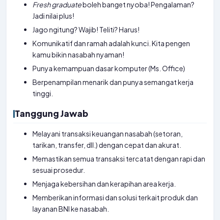
Fresh graduate
boleh banget nyoba! Pengalaman?
Jadi nilai plus!
Jago ngitung? Wajib! Teliti? Harus!
Komunikatif dan ramah adalah kunci. Kita pengen
kamu bikin nasabah nyaman!
Punya kemampuan dasar komputer (Ms. Office)
Berpenampilan menarik dan punya semangat kerja
tinggi.
Tanggung Jawab
Melayani transaksi keuangan nasabah (setoran,
tarikan, transfer, dll.) dengan cepat dan akurat.
Memastikan semua transaksi tercatat dengan rapi dan
sesuai prosedur.
Menjaga kebersihan dan kerapihan area kerja.
Memberikan informasi dan solusi terkait produk dan
layanan BNI ke nasabah.