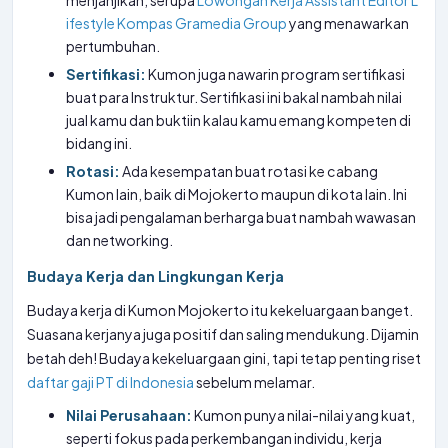
menjanjikan, serupa
Lowongan Kerja Assistant Editor L
ifestyle Kompas Gramedia Group
yang menawarkan
pertumbuhan.
Sertifikasi:
Kumon juga nawarin program sertifikasi
buat para Instruktur. Sertifikasi ini bakal nambah nilai
jual kamu dan buktiin kalau kamu emang kompeten di
bidang ini.
Rotasi:
Ada kesempatan buat rotasi ke cabang
Kumon lain, baik di Mojokerto maupun di kota lain. Ini
bisa jadi pengalaman berharga buat nambah wawasan
dan networking.
Budaya Kerja dan Lingkungan Kerja
Budaya kerja di Kumon Mojokerto itu kekeluargaan banget.
Suasana kerjanya juga positif dan saling mendukung. Dijamin
betah deh! Budaya kekeluargaan gini, tapi tetap penting riset
daftar gaji PT di Indonesia
sebelum melamar.
Nilai Perusahaan:
Kumon punya nilai-nilai yang kuat,
seperti fokus pada perkembangan individu, kerja