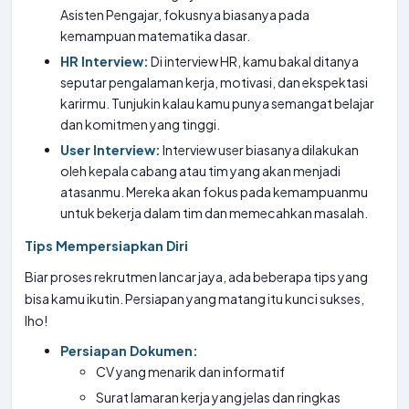
Asisten Pengajar, fokusnya biasanya pada
kemampuan matematika dasar.
HR Interview:
Di interview HR, kamu bakal ditanya
seputar pengalaman kerja, motivasi, dan ekspektasi
karirmu. Tunjukin kalau kamu punya semangat belajar
dan komitmen yang tinggi.
User Interview:
Interview user biasanya dilakukan
oleh kepala cabang atau tim yang akan menjadi
atasanmu. Mereka akan fokus pada kemampuanmu
untuk bekerja dalam tim dan memecahkan masalah.
Tips Mempersiapkan Diri
Biar proses rekrutmen lancar jaya, ada beberapa tips yang
bisa kamu ikutin. Persiapan yang matang itu kunci sukses,
lho!
Persiapan Dokumen:
CV yang menarik dan informatif
Surat lamaran kerja yang jelas dan ringkas