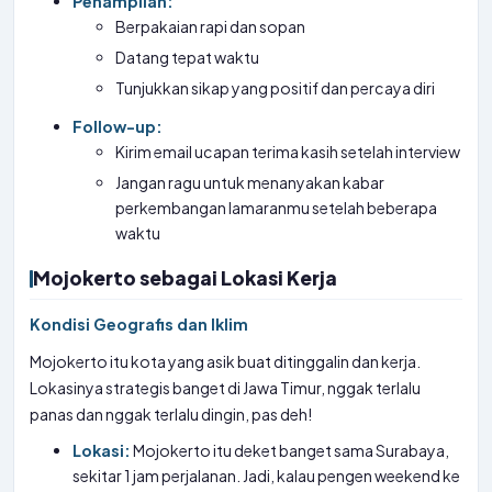
Penampilan:
Berpakaian rapi dan sopan
Datang tepat waktu
Tunjukkan sikap yang positif dan percaya diri
Follow-up:
Kirim email ucapan terima kasih setelah interview
Jangan ragu untuk menanyakan kabar
perkembangan lamaranmu setelah beberapa
waktu
Mojokerto sebagai Lokasi Kerja
Kondisi Geografis dan Iklim
Mojokerto itu kota yang asik buat ditinggalin dan kerja.
Lokasinya strategis banget di Jawa Timur, nggak terlalu
panas dan nggak terlalu dingin, pas deh!
Lokasi:
Mojokerto itu deket banget sama Surabaya,
sekitar 1 jam perjalanan. Jadi, kalau pengen weekend ke