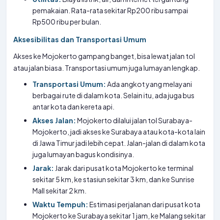
pemakaian. Rata-rata sekitar Rp200 ribu sampai
Rp500 ribu per bulan.
Aksesibilitas dan Transportasi Umum
Akses ke Mojokerto gampang banget, bisa lewat jalan tol
atau jalan biasa. Transportasi umum juga lumayan lengkap.
Transportasi Umum:
Ada angkot yang melayani
berbagai rute di dalam kota. Selain itu, ada juga bus
antar kota dan kereta api.
Akses Jalan:
Mojokerto dilalui jalan tol Surabaya-
Mojokerto, jadi akses ke Surabaya atau kota-kota lain
di Jawa Timur jadi lebih cepat. Jalan-jalan di dalam kota
juga lumayan bagus kondisinya.
Jarak:
Jarak dari pusat kota Mojokerto ke terminal
sekitar 5 km, ke stasiun sekitar 3 km, dan ke Sunrise
Mall sekitar 2 km.
Waktu Tempuh:
Estimasi perjalanan dari pusat kota
Mojokerto ke Surabaya sekitar 1 jam, ke Malang sekitar