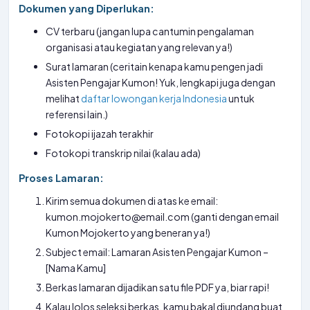
Dokumen yang Diperlukan:
CV terbaru (jangan lupa cantumin pengalaman
organisasi atau kegiatan yang relevan ya!)
Surat lamaran (ceritain kenapa kamu pengen jadi
Asisten Pengajar Kumon! Yuk, lengkapi juga dengan
melihat
daftar lowongan kerja Indonesia
untuk
referensi lain.)
Fotokopi ijazah terakhir
Fotokopi transkrip nilai (kalau ada)
Proses Lamaran:
Kirim semua dokumen di atas ke email:
kumon.mojokerto@email.com (ganti dengan email
Kumon Mojokerto yang beneran ya!)
Subject email: Lamaran Asisten Pengajar Kumon –
[Nama Kamu]
Berkas lamaran dijadikan satu file PDF ya, biar rapi!
Kalau lolos seleksi berkas, kamu bakal diundang buat