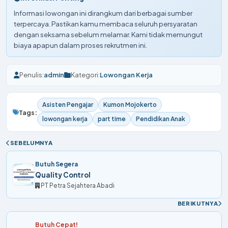
Informasi lowongan ini dirangkum dari berbagai sumber
terpercaya. Pastikan kamu membaca seluruh persyaratan
dengan seksama sebelum melamar. Kami tidak memungut
biaya apapun dalam proses rekrutmen ini.
Penulis:
admin
Kategori:
Lowongan Kerja
Asisten Pengajar
Kumon Mojokerto
Tags:
lowongan kerja
part time
Pendidikan Anak
SEBELUMNYA
Butuh Segera
Quality Control
PT Petra Sejahtera Abadi
BERIKUTNYA
Butuh Cepat!