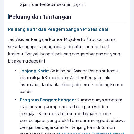
2 jam, dan ke Kediri sekitar 1,5 jam.
Peluang dan Tantangan
Peluang Karir dan Pengembangan Profesional
Jadi Asisten Pengajar Kumon Mojokerto itu bukan cuma
sekadar ngajar, tapi juga bisa jadi batu loncatan buat
karirmu. Banyak banget peluang pengembangan diri yang
bisa kamu dapetin!
Jenjang Karir:
Setelah jadi Asisten Pengajar, kamu
bisa naik jadi Koordinator Asisten Pengajar, lalu
Instruktur, dan bahkan bisa jadi pemilik cabang Kumon
sendiri!
Program Pengembangan:
Kumon punya program
training yang komprehensif buat para Asisten
Pengajar. Kamu bakal diajarin berbagai metode
pembelajaran yang efektif dan cara menghadapi siswa
dengan berbagai karakter. Jenjang karir di Kumon