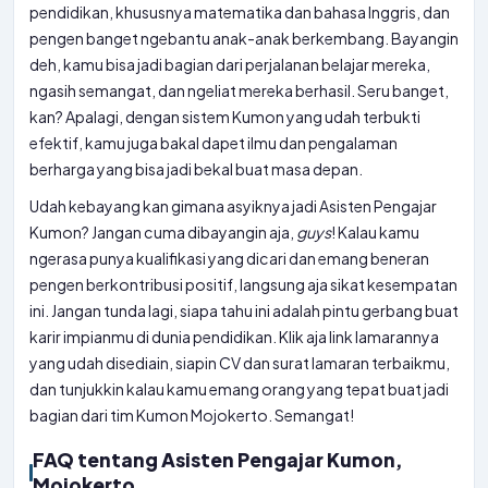
pendidikan, khususnya matematika dan bahasa Inggris, dan
pengen banget ngebantu anak-anak berkembang. Bayangin
deh, kamu bisa jadi bagian dari perjalanan belajar mereka,
ngasih semangat, dan ngeliat mereka berhasil. Seru banget,
kan? Apalagi, dengan sistem Kumon yang udah terbukti
efektif, kamu juga bakal dapet ilmu dan pengalaman
berharga yang bisa jadi bekal buat masa depan.
Udah kebayang kan gimana asyiknya jadi Asisten Pengajar
Kumon? Jangan cuma dibayangin aja,
guys
! Kalau kamu
ngerasa punya kualifikasi yang dicari dan emang beneran
pengen berkontribusi positif, langsung aja sikat kesempatan
ini. Jangan tunda lagi, siapa tahu ini adalah pintu gerbang buat
karir impianmu di dunia pendidikan. Klik aja link lamarannya
yang udah disediain, siapin CV dan surat lamaran terbaikmu,
dan tunjukkin kalau kamu emang orang yang tepat buat jadi
bagian dari tim Kumon Mojokerto. Semangat!
FAQ tentang Asisten Pengajar Kumon,
Mojokerto