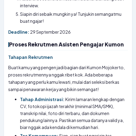
interview.
Siapin diri sebaik mungkin ya! Tunjukin semangatmu
buat ngajar!
Deadline:
29 September 2026
Proses Rekrutmen Asisten Pengajar Kumon
Tahapan Rekrutmen
Buat kamu yang pengen jadi bagian dari Kumon Mojokerto,
proses rekrutmennya nggak ribet kok. Ada beberapa
tahapan yang perlu kamu lewati, mulai dari seleksi berkas
sampai penawaran kerja yang bikin semangat!
Tahap Administrasi:
Kirim lamaran lengkap dengan
CV, fotokopi ijazah terakhir (minimal SMA/SMK),
transkrip nilai, foto diri terbaru, dan dokumen
pendukung lainnya. Pastikan semua datanya valid ya,
biar nggak ada kendala di kemudian hari.
Tes Kemampuan:
Siap-siap buat ngerjain tes