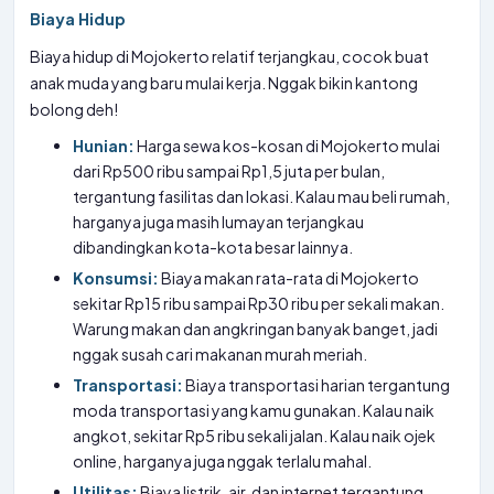
Biaya Hidup
Biaya hidup di Mojokerto relatif terjangkau, cocok buat
anak muda yang baru mulai kerja. Nggak bikin kantong
bolong deh!
Hunian:
Harga sewa kos-kosan di Mojokerto mulai
dari Rp500 ribu sampai Rp1,5 juta per bulan,
tergantung fasilitas dan lokasi. Kalau mau beli rumah,
harganya juga masih lumayan terjangkau
dibandingkan kota-kota besar lainnya.
Konsumsi:
Biaya makan rata-rata di Mojokerto
sekitar Rp15 ribu sampai Rp30 ribu per sekali makan.
Warung makan dan angkringan banyak banget, jadi
nggak susah cari makanan murah meriah.
Transportasi:
Biaya transportasi harian tergantung
moda transportasi yang kamu gunakan. Kalau naik
angkot, sekitar Rp5 ribu sekali jalan. Kalau naik ojek
online, harganya juga nggak terlalu mahal.
Utilitas:
Biaya listrik, air, dan internet tergantung