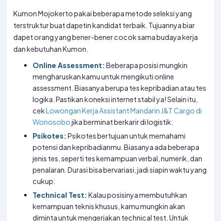
Kumon Mojokerto pakai beberapa metode seleksi yang
terstruktur buat dapetin kandidat terbaik. Tujuannya biar
dapet orang yang bener-bener cocok sama budaya kerja
dan kebutuhan Kumon.
Online Assessment:
Beberapa posisi mungkin
mengharuskan kamu untuk mengikuti online
assessment. Biasanya berupa tes kepribadian atau tes
logika. Pastikan koneksi internet stabil ya! Selain itu,
cek
Lowongan Kerja Assistant Mandarin J&T Cargo di
Wonosobo
jika berminat berkarir di logistik.
Psikotes:
Psikotes bertujuan untuk memahami
potensi dan kepribadianmu. Biasanya ada beberapa
jenis tes, seperti tes kemampuan verbal, numerik, dan
penalaran. Durasi bisa bervariasi, jadi siapin waktu yang
cukup.
Technical Test:
Kalau posisinya membutuhkan
kemampuan teknis khusus, kamu mungkin akan
diminta untuk mengerjakan technical test. Untuk