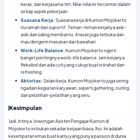
keras, dan kerjasama tim. Nilai-nilai ini tercermin dalam
setiap aspek pekerjaan.
Suasana Kerja:
Suasana kerja di Kumon Mojokerto
itu ramah dan suportif. Teman-teman kerjanya asik-
asik dan saling membantu. Atasan juga terbuka dan
mau dengerin masukan dari bawahan.
Work-Life Balance:
Kumon Mojokerto ngerti
banget pentingnya work-life balance. Jam kerjanya
fleksibel dan ada cuti yang cukup buat istirahat dan
refreshing.
Aktivitas:
Selain kerja, Kumon Mojokerto juga sering
ngadain kegiatan karyawan, seperti gathering, outing,
dan pelatihan-pelatihan yang seru.
Kesimpulan
Jadi, intinya, lowongan Asisten Pengajar Kumon di
Mojokerto ini bukan sekadar kerjaan biasa, lho. Ini adalah
kesempatan emas buat kamu yang punya passion di dunia