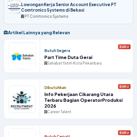
Lowongan Kerja Senior Account Executive PT
Comtronics Systems di Bekasi
PT Comtronics Systems
Artikel Lainnya yang Relevan
BARU
Butuh Segera
Part Time Duta Gerai
Sahabat Yatim Kota Pekanbaru
BARU
Dibutuhkan
Info Pekerjaan Cikarang Utara
Terbaru Bagian OperatorProduksi
2026
Career Talent
BARU
Butuh Cepat!