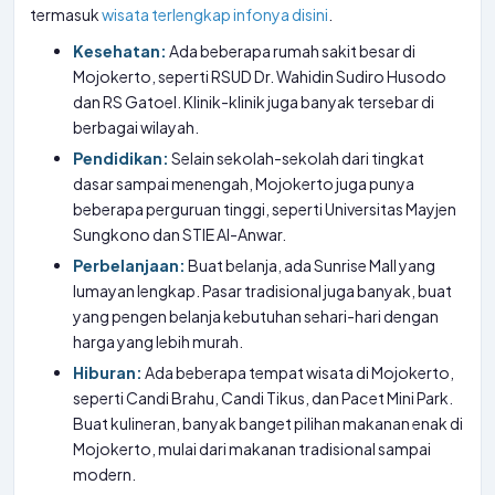
termasuk
wisata terlengkap infonya disini
.
Kesehatan:
Ada beberapa rumah sakit besar di
Mojokerto, seperti RSUD Dr. Wahidin Sudiro Husodo
dan RS Gatoel. Klinik-klinik juga banyak tersebar di
berbagai wilayah.
Pendidikan:
Selain sekolah-sekolah dari tingkat
dasar sampai menengah, Mojokerto juga punya
beberapa perguruan tinggi, seperti Universitas Mayjen
Sungkono dan STIE Al-Anwar.
Perbelanjaan:
Buat belanja, ada Sunrise Mall yang
lumayan lengkap. Pasar tradisional juga banyak, buat
yang pengen belanja kebutuhan sehari-hari dengan
harga yang lebih murah.
Hiburan:
Ada beberapa tempat wisata di Mojokerto,
seperti Candi Brahu, Candi Tikus, dan Pacet Mini Park.
Buat kulineran, banyak banget pilihan makanan enak di
Mojokerto, mulai dari makanan tradisional sampai
modern.