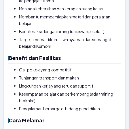
ke pengajar utama
Menjaga kebersihan dan kerapian ruang kelas
Membantu mempersiapkan materi dan peralatan
belajar
Berinteraksi dengan orang tua siswa (sesekali)
Target: memastikan siswa nyaman dan semangat
belajar di Kumon!
Benefit dan Fasilitas
Gaji pokok yang kompetitif
Tunjangan transport dan makan
Lingkungan kerja yang seru dan suportif
Kesempatan belajar dan berkembang (ada training
berkala!)
Pengalaman berharga di bidang pendidikan
Cara Melamar