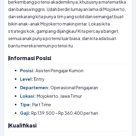
berkembang potensi akademiknya, khususnya matematika
dan bahasa Inggris. Udah berdiri lumayan lama di Mojokerto,
dan sekarang kita punya tim yang solid dan semangat buat
bikin anak-anak Mojokerto makin pintar. Lokasi kita
strategis kok, gampang dijangkau! Kita percaya banget,
semua anak punya potensi luar biasa, dan kita ada buat
bantu mereka nemuin potensi itu.
Informasi Posisi
Posisi:
Asisten Pengajar Kumon
Level:
Entry
Departemen:
Operasional Pengajaran
Lokasi:
Mojokerto, Jawa Timur
Tipe:
Part Time
Gaji:
Rp 139.500 – Rp 360.400 per hari
Kualifikasi