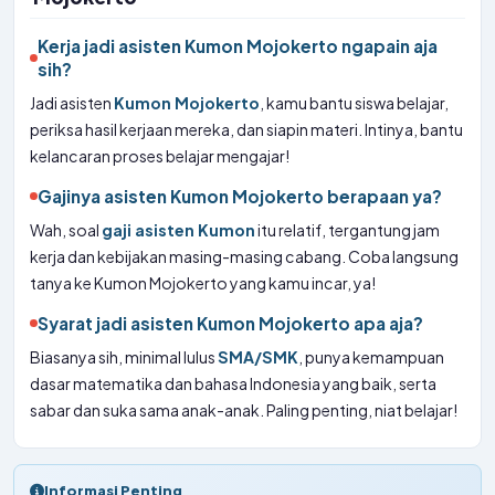
Kerja jadi asisten Kumon Mojokerto ngapain aja
sih?
Jadi asisten
Kumon Mojokerto
, kamu bantu siswa belajar,
periksa hasil kerjaan mereka, dan siapin materi. Intinya, bantu
kelancaran proses belajar mengajar!
Gajinya asisten Kumon Mojokerto berapaan ya?
Wah, soal
gaji asisten Kumon
itu relatif, tergantung jam
kerja dan kebijakan masing-masing cabang. Coba langsung
tanya ke Kumon Mojokerto yang kamu incar, ya!
Syarat jadi asisten Kumon Mojokerto apa aja?
Biasanya sih, minimal lulus
SMA/SMK
, punya kemampuan
dasar matematika dan bahasa Indonesia yang baik, serta
sabar dan suka sama anak-anak. Paling penting, niat belajar!
Informasi Penting