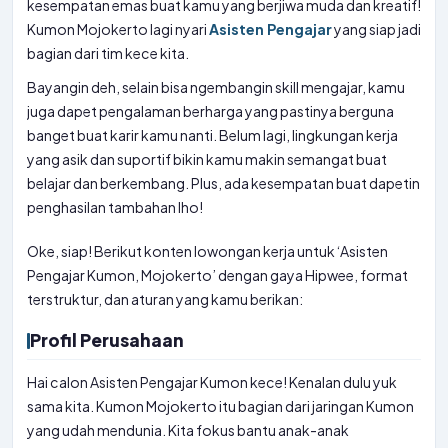
kesempatan emas buat kamu yang berjiwa muda dan kreatif!
Kumon Mojokerto lagi nyari
Asisten Pengajar
yang siap jadi
bagian dari tim kece kita.
Bayangin deh, selain bisa ngembangin skill mengajar, kamu
juga dapet pengalaman berharga yang pastinya berguna
banget buat karir kamu nanti. Belum lagi, lingkungan kerja
yang asik dan suportif bikin kamu makin semangat buat
belajar dan berkembang. Plus, ada kesempatan buat dapetin
penghasilan tambahan lho!
Oke, siap! Berikut konten lowongan kerja untuk ‘Asisten
Pengajar Kumon, Mojokerto’ dengan gaya Hipwee, format
terstruktur, dan aturan yang kamu berikan:
Profil Perusahaan
Hai calon Asisten Pengajar Kumon kece! Kenalan dulu yuk
sama kita. Kumon Mojokerto itu bagian dari jaringan Kumon
yang udah mendunia. Kita fokus bantu anak-anak