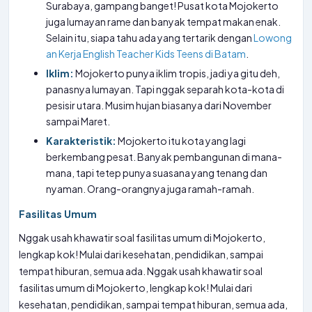
Surabaya, gampang banget! Pusat kota Mojokerto
juga lumayan rame dan banyak tempat makan enak.
Selain itu, siapa tahu ada yang tertarik dengan
Lowong
an Kerja English Teacher Kids Teens di Batam
.
Iklim:
Mojokerto punya iklim tropis, jadi ya gitu deh,
panasnya lumayan. Tapi nggak separah kota-kota di
pesisir utara. Musim hujan biasanya dari November
sampai Maret.
Karakteristik:
Mojokerto itu kota yang lagi
berkembang pesat. Banyak pembangunan di mana-
mana, tapi tetep punya suasana yang tenang dan
nyaman. Orang-orangnya juga ramah-ramah.
Fasilitas Umum
Nggak usah khawatir soal fasilitas umum di Mojokerto,
lengkap kok! Mulai dari kesehatan, pendidikan, sampai
tempat hiburan, semua ada. Nggak usah khawatir soal
fasilitas umum di Mojokerto, lengkap kok! Mulai dari
kesehatan, pendidikan, sampai tempat hiburan, semua ada,