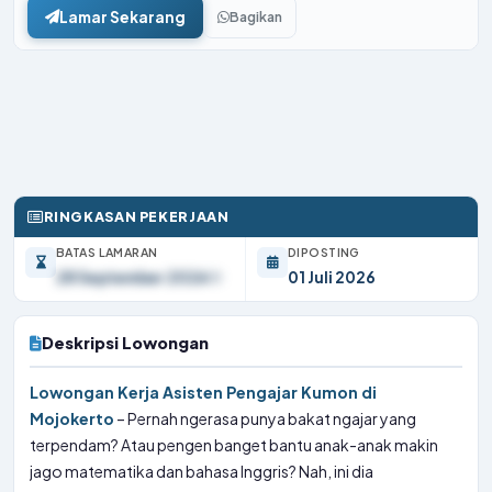
Lamar Sekarang
Bagikan
RINGKASAN PEKERJAAN
BATAS LAMARAN
DIPOSTING
28 September 2026
01 Juli 2026
Deskripsi Lowongan
Lowongan Kerja Asisten Pengajar Kumon di
Mojokerto
– Pernah ngerasa punya bakat ngajar yang
terpendam? Atau pengen banget bantu anak-anak makin
jago matematika dan bahasa Inggris? Nah, ini dia