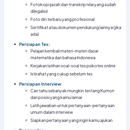
Fotokopi ijazah dan transkrip nilai yang sudah
dilegalisir
Foto diri terbaru yang profesional
Sertifikat atau dokumen pendukung lainnya (jika
ada)
Persiapan Tes:
Pelajari kembali materi-materi dasar
matematika dan bahasa Indonesia
Kerjakan latihan soal-soal tes psikotes online
Istirahat yang cukup sebelum tes
Persiapan Interview:
Cari tahu sebanyak mungkin tentang Kumon
dan posisi yang kamu lamar
Latih jawaban untuk pertanyaan-pertanyaan
umum dalam interview
Siapkan pertanyaan yang ingin kamu ajukan