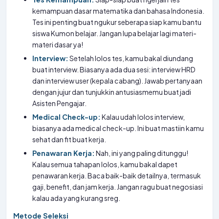
kemampuan dasar matematika dan bahasa Indonesia.
Tes ini penting buat ngukur seberapa siap kamu bantu
siswa Kumon belajar. Jangan lupa belajar lagi materi-
materi dasar ya!
Interview:
Setelah lolos tes, kamu bakal diundang
buat interview. Biasanya ada dua sesi: interview HRD
dan interview user (kepala cabang). Jawab pertanyaan
dengan jujur dan tunjukkin antusiasmemu buat jadi
Asisten Pengajar.
Medical Check-up:
Kalau udah lolos interview,
biasanya ada medical check-up. Ini buat mastiin kamu
sehat dan fit buat kerja.
Penawaran Kerja:
Nah, ini yang paling ditunggu!
Kalau semua tahapan lolos, kamu bakal dapet
penawaran kerja. Baca baik-baik detailnya, termasuk
gaji, benefit, dan jam kerja. Jangan ragu buat negosiasi
kalau ada yang kurang sreg.
Metode Seleksi