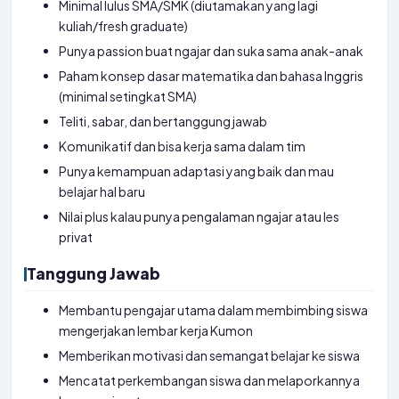
Minimal lulus SMA/SMK (diutamakan yang lagi
kuliah/fresh graduate)
Punya passion buat ngajar dan suka sama anak-anak
Paham konsep dasar matematika dan bahasa Inggris
(minimal setingkat SMA)
Teliti, sabar, dan bertanggung jawab
Komunikatif dan bisa kerja sama dalam tim
Punya kemampuan adaptasi yang baik dan mau
belajar hal baru
Nilai plus kalau punya pengalaman ngajar atau les
privat
Tanggung Jawab
Membantu pengajar utama dalam membimbing siswa
mengerjakan lembar kerja Kumon
Memberikan motivasi dan semangat belajar ke siswa
Mencatat perkembangan siswa dan melaporkannya