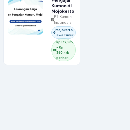
Pengajar
Kumon di
Mojokerto
PT. Kumon
Indonesia
Mojokerto,
Jawa Timur
Rp 139,5rb
– Rp
360,4rb
per hari