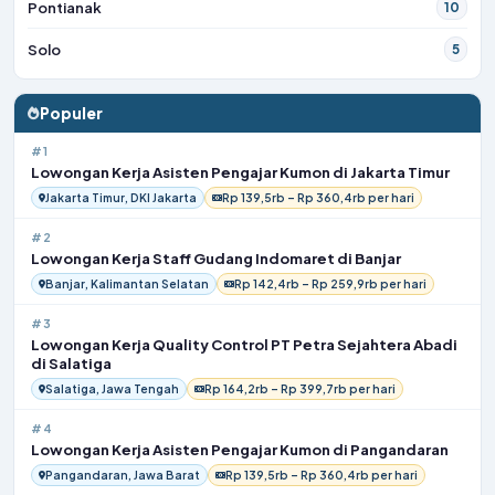
Pontianak
10
Solo
5
Populer
#1
Lowongan Kerja Asisten Pengajar Kumon di Jakarta Timur
Jakarta Timur, DKI Jakarta
Rp 139,5rb – Rp 360,4rb per hari
#2
Lowongan Kerja Staff Gudang Indomaret di Banjar
Banjar, Kalimantan Selatan
Rp 142,4rb – Rp 259,9rb per hari
#3
Lowongan Kerja Quality Control PT Petra Sejahtera Abadi
di Salatiga
Salatiga, Jawa Tengah
Rp 164,2rb – Rp 399,7rb per hari
#4
Lowongan Kerja Asisten Pengajar Kumon di Pangandaran
Pangandaran, Jawa Barat
Rp 139,5rb – Rp 360,4rb per hari