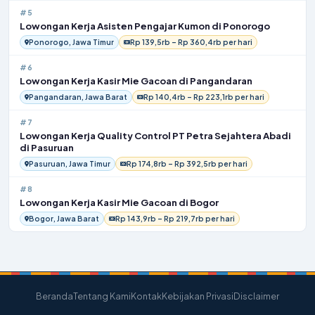
#5
Lowongan Kerja Asisten Pengajar Kumon di Ponorogo
Ponorogo, Jawa Timur
Rp 139,5rb – Rp 360,4rb per hari
#6
Lowongan Kerja Kasir Mie Gacoan di Pangandaran
Pangandaran, Jawa Barat
Rp 140,4rb – Rp 223,1rb per hari
#7
Lowongan Kerja Quality Control PT Petra Sejahtera Abadi
di Pasuruan
Pasuruan, Jawa Timur
Rp 174,8rb – Rp 392,5rb per hari
#8
Lowongan Kerja Kasir Mie Gacoan di Bogor
Bogor, Jawa Barat
Rp 143,9rb – Rp 219,7rb per hari
Beranda
Tentang Kami
Kontak
Kebijakan Privasi
Disclaimer