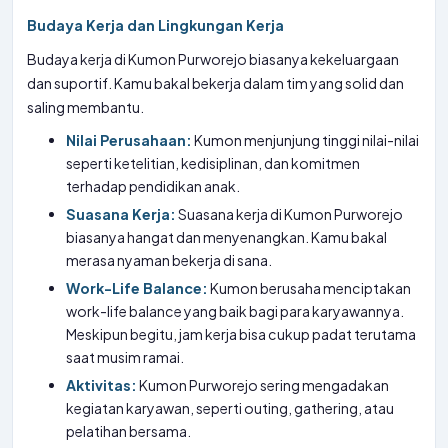
Budaya Kerja dan Lingkungan Kerja
Budaya kerja di Kumon Purworejo biasanya kekeluargaan
dan suportif. Kamu bakal bekerja dalam tim yang solid dan
saling membantu.
Nilai Perusahaan:
Kumon menjunjung tinggi nilai-nilai
seperti ketelitian, kedisiplinan, dan komitmen
terhadap pendidikan anak.
Suasana Kerja:
Suasana kerja di Kumon Purworejo
biasanya hangat dan menyenangkan. Kamu bakal
merasa nyaman bekerja di sana.
Work-Life Balance:
Kumon berusaha menciptakan
work-life balance yang baik bagi para karyawannya.
Meskipun begitu, jam kerja bisa cukup padat terutama
saat musim ramai.
Aktivitas:
Kumon Purworejo sering mengadakan
kegiatan karyawan, seperti outing, gathering, atau
pelatihan bersama.