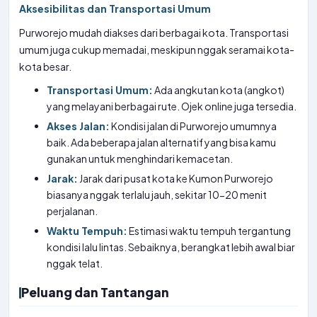
Aksesibilitas dan Transportasi Umum
Purworejo mudah diakses dari berbagai kota. Transportasi
umum juga cukup memadai, meskipun nggak seramai kota-
kota besar.
Transportasi Umum:
Ada angkutan kota (angkot)
yang melayani berbagai rute. Ojek online juga tersedia.
Akses Jalan:
Kondisi jalan di Purworejo umumnya
baik. Ada beberapa jalan alternatif yang bisa kamu
gunakan untuk menghindari kemacetan.
Jarak:
Jarak dari pusat kota ke Kumon Purworejo
biasanya nggak terlalu jauh, sekitar 10-20 menit
perjalanan.
Waktu Tempuh:
Estimasi waktu tempuh tergantung
kondisi lalu lintas. Sebaiknya, berangkat lebih awal biar
nggak telat.
Peluang dan Tantangan