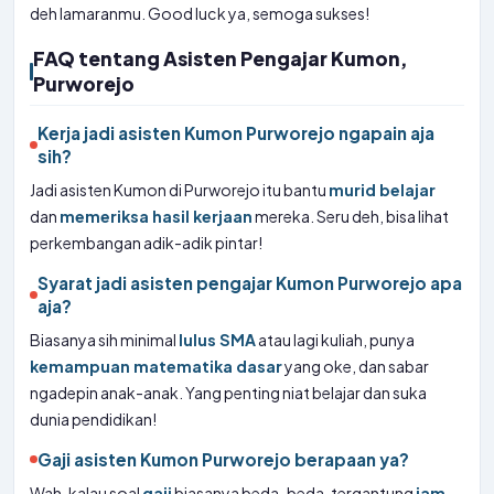
deh lamaranmu. Good luck ya, semoga sukses!
FAQ tentang Asisten Pengajar Kumon,
Purworejo
Kerja jadi asisten Kumon Purworejo ngapain aja
sih?
Jadi asisten Kumon di Purworejo itu bantu
murid belajar
dan
memeriksa hasil kerjaan
mereka. Seru deh, bisa lihat
perkembangan adik-adik pintar!
Syarat jadi asisten pengajar Kumon Purworejo apa
aja?
Biasanya sih minimal
lulus SMA
atau lagi kuliah, punya
kemampuan matematika dasar
yang oke, dan sabar
ngadepin anak-anak. Yang penting niat belajar dan suka
dunia pendidikan!
Gaji asisten Kumon Purworejo berapaan ya?
Wah, kalau soal
gaji
biasanya beda-beda, tergantung
jam