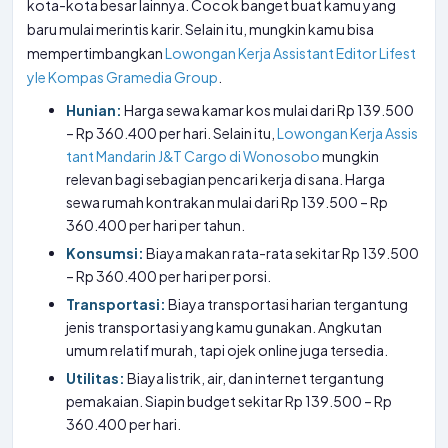
kota-kota besar lainnya. Cocok banget buat kamu yang
baru mulai merintis karir. Selain itu, mungkin kamu bisa
mempertimbangkan
Lowongan Kerja Assistant Editor Lifest
yle Kompas Gramedia Group
.
Hunian:
Harga sewa kamar kos mulai dari Rp 139.500
– Rp 360.400 per hari. Selain itu,
Lowongan Kerja Assis
tant Mandarin J&T Cargo di Wonosobo
mungkin
relevan bagi sebagian pencari kerja di sana. Harga
sewa rumah kontrakan mulai dari Rp 139.500 – Rp
360.400 per hari per tahun.
Konsumsi:
Biaya makan rata-rata sekitar Rp 139.500
– Rp 360.400 per hari per porsi.
Transportasi:
Biaya transportasi harian tergantung
jenis transportasi yang kamu gunakan. Angkutan
umum relatif murah, tapi ojek online juga tersedia.
Utilitas:
Biaya listrik, air, dan internet tergantung
pemakaian. Siapin budget sekitar Rp 139.500 – Rp
360.400 per hari.