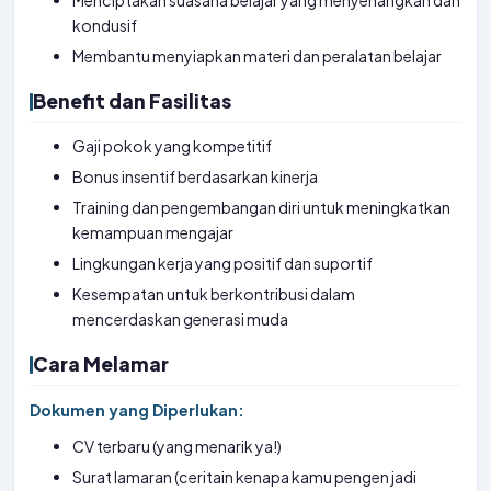
Menciptakan suasana belajar yang menyenangkan dan
kondusif
Membantu menyiapkan materi dan peralatan belajar
Benefit dan Fasilitas
Gaji pokok yang kompetitif
Bonus insentif berdasarkan kinerja
Training dan pengembangan diri untuk meningkatkan
kemampuan mengajar
Lingkungan kerja yang positif dan suportif
Kesempatan untuk berkontribusi dalam
mencerdaskan generasi muda
Cara Melamar
Dokumen yang Diperlukan:
CV terbaru (yang menarik ya!)
Surat lamaran (ceritain kenapa kamu pengen jadi