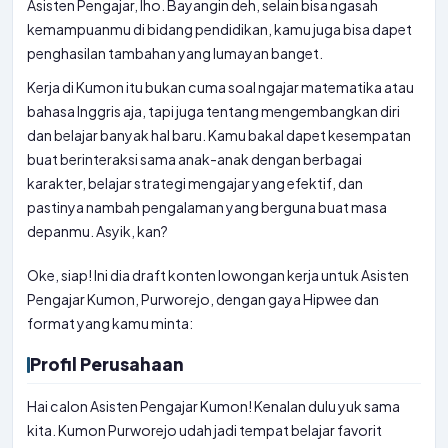
Asisten Pengajar, lho. Bayangin deh, selain bisa ngasah
kemampuanmu di bidang pendidikan, kamu juga bisa dapet
penghasilan tambahan yang lumayan banget.
Kerja di Kumon itu bukan cuma soal ngajar matematika atau
bahasa Inggris aja, tapi juga tentang mengembangkan diri
dan belajar banyak hal baru. Kamu bakal dapet kesempatan
buat berinteraksi sama anak-anak dengan berbagai
karakter, belajar strategi mengajar yang efektif, dan
pastinya nambah pengalaman yang berguna buat masa
depanmu. Asyik, kan?
Oke, siap! Ini dia draft konten lowongan kerja untuk Asisten
Pengajar Kumon, Purworejo, dengan gaya Hipwee dan
format yang kamu minta:
Profil Perusahaan
Hai calon Asisten Pengajar Kumon! Kenalan dulu yuk sama
kita. Kumon Purworejo udah jadi tempat belajar favorit