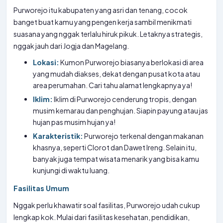
Purworejo itu kabupaten yang asri dan tenang, cocok
banget buat kamu yang pengen kerja sambil menikmati
suasana yang nggak terlalu hiruk pikuk. Letaknya strategis,
nggak jauh dari Jogja dan Magelang.
Lokasi:
Kumon Purworejo biasanya berlokasi di area
yang mudah diakses, dekat dengan pusat kota atau
area perumahan. Cari tahu alamat lengkapnya ya!
Iklim:
Iklim di Purworejo cenderung tropis, dengan
musim kemarau dan penghujan. Siapin payung atau jas
hujan pas musim hujan ya!
Karakteristik:
Purworejo terkenal dengan makanan
khasnya, seperti Clorot dan Dawet Ireng. Selain itu,
banyak juga tempat wisata menarik yang bisa kamu
kunjungi di waktu luang.
Fasilitas Umum
Nggak perlu khawatir soal fasilitas, Purworejo udah cukup
lengkap kok. Mulai dari fasilitas kesehatan, pendidikan,