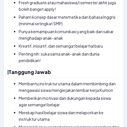
Fresh graduate atau mahasiswa/i semester akhir juga
boleh banget apply!
Paham konsep dasar matematika dan bahasa Inggris
(minimal setingkat SMP)
Punya kemampuan komunikasi yang baik dan sabar
menghadapi anak-anak
Kreatif, inisiatif, dan semangat belajar hal baru
Penting nih: suka sama anak-anak dan dunia
pendidikan!
Tanggung Jawab
Membantu instruktur utama dalam membimbing dan
mengawasi siswa mengerjakan lembar kerja Kumon
Memberikan motivasi dan dukungan kepada siswa
agar semangat belajar
Merekap hasil belajar siswa dan melaporkan ke
instruktur utama