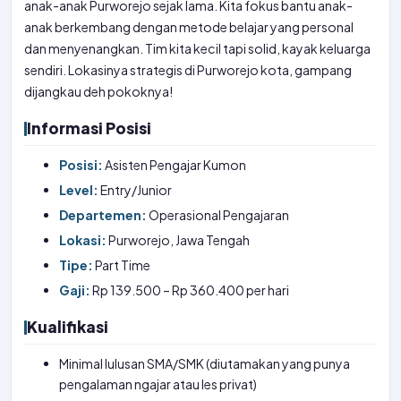
anak-anak Purworejo sejak lama. Kita fokus bantu anak-
anak berkembang dengan metode belajar yang personal
dan menyenangkan. Tim kita kecil tapi solid, kayak keluarga
sendiri. Lokasinya strategis di Purworejo kota, gampang
dijangkau deh pokoknya!
Informasi Posisi
Posisi:
Asisten Pengajar Kumon
Level:
Entry/Junior
Departemen:
Operasional Pengajaran
Lokasi:
Purworejo, Jawa Tengah
Tipe:
Part Time
Gaji:
Rp 139.500 – Rp 360.400 per hari
Kualifikasi
Minimal lulusan SMA/SMK (diutamakan yang punya
pengalaman ngajar atau les privat)