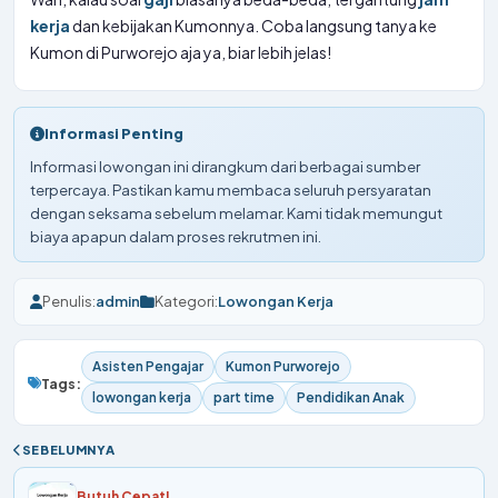
kerja
dan kebijakan Kumonnya. Coba langsung tanya ke
Kumon di Purworejo aja ya, biar lebih jelas!
Informasi Penting
Informasi lowongan ini dirangkum dari berbagai sumber
terpercaya. Pastikan kamu membaca seluruh persyaratan
dengan seksama sebelum melamar. Kami tidak memungut
biaya apapun dalam proses rekrutmen ini.
Penulis:
admin
Kategori:
Lowongan Kerja
Asisten Pengajar
Kumon Purworejo
Tags:
lowongan kerja
part time
Pendidikan Anak
SEBELUMNYA
Butuh Cepat!