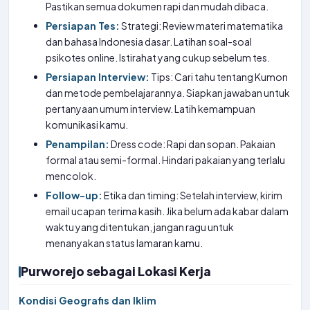
Pastikan semua dokumen rapi dan mudah dibaca.
Persiapan Tes:
Strategi: Review materi matematika
dan bahasa Indonesia dasar. Latihan soal-soal
psikotes online. Istirahat yang cukup sebelum tes.
Persiapan Interview:
Tips: Cari tahu tentang Kumon
dan metode pembelajarannya. Siapkan jawaban untuk
pertanyaan umum interview. Latih kemampuan
komunikasi kamu.
Penampilan:
Dress code: Rapi dan sopan. Pakaian
formal atau semi-formal. Hindari pakaian yang terlalu
mencolok.
Follow-up:
Etika dan timing: Setelah interview, kirim
email ucapan terima kasih. Jika belum ada kabar dalam
waktu yang ditentukan, jangan ragu untuk
menanyakan status lamaran kamu.
Purworejo sebagai Lokasi Kerja
Kondisi Geografis dan Iklim