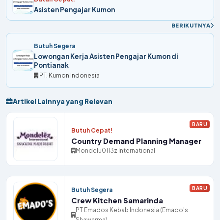
Asisten Pengajar Kumon
BERIKUTNYA
Butuh Segera
Lowongan Kerja Asisten Pengajar Kumon di
Pontianak
PT. Kumon Indonesia
Artikel Lainnya yang Relevan
BARU
Butuh Cepat!
Country Demand Planning Manager
Mondelu0113z International
BARU
Butuh Segera
Crew Kitchen Samarinda
PT Emados Kebab Indonesia (Emado's
Shawarma)