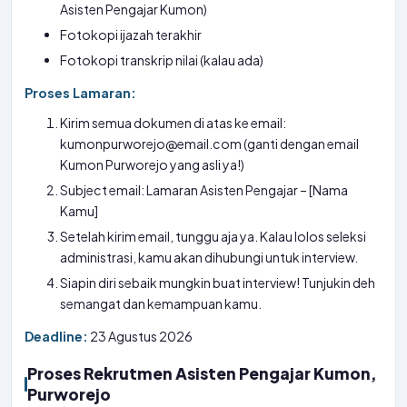
Asisten Pengajar Kumon)
Fotokopi ijazah terakhir
Fotokopi transkrip nilai (kalau ada)
Proses Lamaran:
Kirim semua dokumen di atas ke email:
kumonpurworejo@email.com (ganti dengan email
Kumon Purworejo yang asli ya!)
Subject email: Lamaran Asisten Pengajar – [Nama
Kamu]
Setelah kirim email, tunggu aja ya. Kalau lolos seleksi
administrasi, kamu akan dihubungi untuk interview.
Siapin diri sebaik mungkin buat interview! Tunjukin deh
semangat dan kemampuan kamu.
Deadline:
23 Agustus 2026
Proses Rekrutmen Asisten Pengajar Kumon,
Purworejo