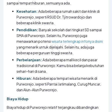
sampai tempat hiburan, semuanya ada.
Kesehatan:
Ada beberapa rumah sakit dan klinik di
Purworejo, seperti RSUD Dr. Tjitrowardojo dan
beberapa klinik swasta.
Pendidikan:
Banyak sekolah dari tingkat SD sampai
SMA di Purworejo. Selain itu, Purworejo juga
menawarkan potensi
wisata terlengkap infonya disini
yang menarik untuk dijelajahi. Selain itu, ada juga
beberapa perguruan tinggi swasta.
Perbelanjaan:
Ada beberapa mall kecil dan pasar
tradisional di Purworejo. Kamu bisa belanja kebutuhan
sehari-hari di sana.
Hiburan:
Ada beberapa tempat wisata menarik di
Purworejo, seperti Pantai Jatimalang, Curug Muncar,
dan Alun-Alun Purworejo.
Biaya Hidup
Biaya hidup di Purworejo relatif terjangkau dibandingkan