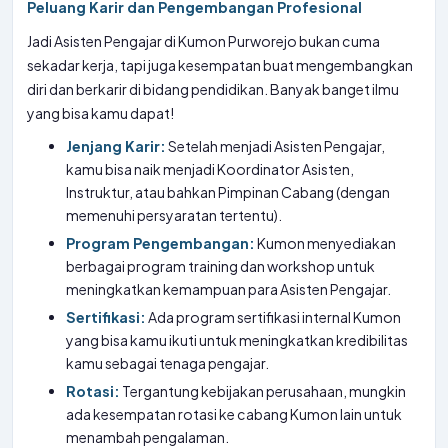
Peluang Karir dan Pengembangan Profesional
Jadi Asisten Pengajar di Kumon Purworejo bukan cuma
sekadar kerja, tapi juga kesempatan buat mengembangkan
diri dan berkarir di bidang pendidikan. Banyak banget ilmu
yang bisa kamu dapat!
Jenjang Karir:
Setelah menjadi Asisten Pengajar,
kamu bisa naik menjadi Koordinator Asisten,
Instruktur, atau bahkan Pimpinan Cabang (dengan
memenuhi persyaratan tertentu).
Program Pengembangan:
Kumon menyediakan
berbagai program training dan workshop untuk
meningkatkan kemampuan para Asisten Pengajar.
Sertifikasi:
Ada program sertifikasi internal Kumon
yang bisa kamu ikuti untuk meningkatkan kredibilitas
kamu sebagai tenaga pengajar.
Rotasi:
Tergantung kebijakan perusahaan, mungkin
ada kesempatan rotasi ke cabang Kumon lain untuk
menambah pengalaman.