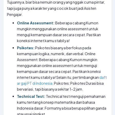
Tujuannya, biar bisa nemuin orang yang nggak cuma pintar,
tapi juga punya karakter yang cocok buat jadi Asisten
Pengajar.
Online Assessment:
Beberapa cabang Kumon
mungkin menggunakan online assessment untuk
menguji kemampuan dasar secara cepat. Pastikan
koneksi internet kamu stabil ya!
Psikotes:
Psikotes biasanya berfokus pada
kemampuan logika, numerik, dan verbal. Online
Assessment: Beberapa cabang Kumon mungkin
menggunakan online assessment untuk menguji
kemampuan dasar secara cepat. Pastikan koneksi
internet kamu stabil ya! Selain itu, pertimbangkan
daft
ar gaji PT di Indonesia
. Psikotes: Psikotes Durasi bisa
bervariasi, tapi biasanya sekitar 1-2 jam.
Technical Test:
Technical test menguji pemahaman
kamu tentang konsep matematika dan bahasa
Indonesia dasar. Formatnya bisa berupa pilihan ganda
atau esai singkat.