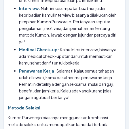
untuk melihat kepribadian dan potensi kamu.
Interview:
Nah, ini kesempatan buat nunjukkin
kepribadian kamu! Interview biasanya dilakukan oleh
pimpinan Kumon Purworejo. Pertanyaan seputar
pengalaman, motivasi, dan pemahaman tentang
metode Kumon. Jawab dengan jujur dan percaya diri
ya!
Medical Check-up:
Kalau lolos interview, biasanya
ada medical check-up standar untuk memastikan
kamu sehat dan fit untuk bekerja.
Penawaran Kerja:
Selamat! Kalau semua tahapan
udah dilewati, kamu bakal nerima penawaran kerja.
Perhatiin detailnya dengan seksama, mulai dari gaji,
benefit, dan jam kerja. Kalau ada yang kurang jelas,
jangan ragu buat bertanya!
Metode Seleksi
Kumon Purworejo biasanya menggunakan kombinasi
metode seleksi untuk mendapatkan kandidat terbaik.