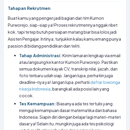
Tahapan Rekrutmen
Buat kamu yang pengen jadi bagian dari tim Kumon
Purworejo, siap-siap ya! Proses rekrutmennya nggak ribet
kok, tapi tetep butuh persiapan matang biar bisa lolos jadi
Asisten Pengajar. Intinya, tunjukkin kalau kamu emang punya
passion di bidang pendidikan dan teliti.
Tahap Administrasi:
Kirim lamaran lengkap via email
atau langsung ke kantor Kumon Purworejo. Pastikan
semua dokumen kayak CV, transkrip nilai, ijazah, dan
foto terbaru udah siap. Jangan lupa, perhatiin juga
deadline-nya ya! Jangan lupa, perhatii
daftar lowonga
n kerja Indonesia
, barangkali ada posisi lain yang
cocok.
Tes Kemampuan:
Biasanya ada tes tertulis yang
menguji kemampuan dasar matematika dan bahasa
Indonesia. Siapin diri dengan belajar lagi materi-materi
dasar ya! Selain itu, mungkin juga ada tes psikologi