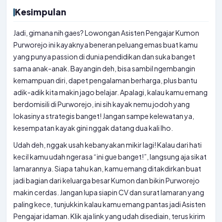
Kesimpulan
Jadi, gimana nih gaes? Lowongan Asisten Pengajar Kumon
Purworejo ini kayaknya beneran peluang emas buat kamu
yang punya passion di dunia pendidikan dan suka banget
sama anak-anak. Bayangin deh, bisa sambil ngembangin
kemampuan diri, dapet pengalaman berharga, plus bantu
adik-adik kita makin jago belajar. Apalagi, kalau kamu emang
berdomisili di Purworejo, ini sih kayak nemu jodoh yang
lokasinya strategis banget! Jangan sampe kelewatan ya,
kesempatan kayak gini nggak datang dua kali lho.
Udah deh, nggak usah kebanyakan mikir lagi! Kalau dari hati
kecil kamu udah ngerasa “ini gue banget!”, langsung aja sikat
lamarannya. Siapa tahu kan, kamu emang ditakdirkan buat
jadi bagian dari keluarga besar Kumon dan bikin Purworejo
makin cerdas. Jangan lupa siapin CV dan surat lamaran yang
paling kece, tunjukkin kalau kamu emang pantas jadi Asisten
Pengajar idaman. Klik aja link yang udah disediain, terus kirim