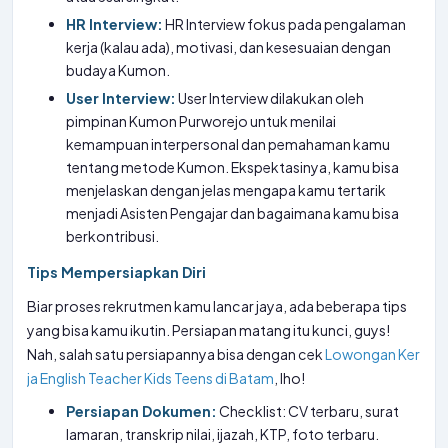
HR Interview:
HR Interview fokus pada pengalaman
kerja (kalau ada), motivasi, dan kesesuaian dengan
budaya Kumon.
User Interview:
User Interview dilakukan oleh
pimpinan Kumon Purworejo untuk menilai
kemampuan interpersonal dan pemahaman kamu
tentang metode Kumon. Ekspektasinya, kamu bisa
menjelaskan dengan jelas mengapa kamu tertarik
menjadi Asisten Pengajar dan bagaimana kamu bisa
berkontribusi.
Tips Mempersiapkan Diri
Biar proses rekrutmen kamu lancar jaya, ada beberapa tips
yang bisa kamu ikutin. Persiapan matang itu kunci, guys!
Nah, salah satu persiapannya bisa dengan cek
Lowongan Ker
ja English Teacher Kids Teens di Batam
, lho!
Persiapan Dokumen:
Checklist: CV terbaru, surat
lamaran, transkrip nilai, ijazah, KTP, foto terbaru.