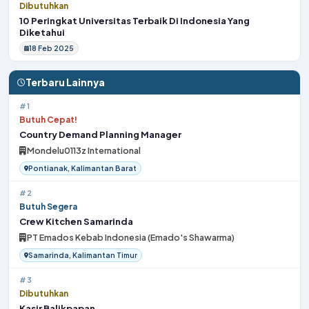
Dibutuhkan
10 Peringkat Universitas Terbaik Di Indonesia Yang
Diketahui
18 Feb 2025
Terbaru Lainnya
#1
Butuh Cepat!
Country Demand Planning Manager
Mondelu0113z International
Pontianak, Kalimantan Barat
#2
Butuh Segera
Crew Kitchen Samarinda
PT Emados Kebab Indonesia (Emado's Shawarma)
Samarinda, Kalimantan Timur
#3
Dibutuhkan
Kasir Balikpapan