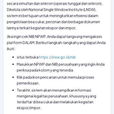
secara simultan dan sinkron (operasi tunggal dan sinkron).
Dikelola oleh National Single Window Institute (LNSW),
sistem ini bertujuan untuk meningkatkan efisiensi dalam
pengelolaan bea cukai, perizinan dan berbagai dokumen
lainnya terkait kegiatan ekspor dan impor.
Jika ingin cek NIB NPWP, Anda dapat langsung mengakses
platform DALAM. Berikut langkah-langkah yang dapat Anda
ikuti:
situs terbuka
https://insw.go.id/nib
Masukkan NPWP dan NIB perusahaan yang ingin Anda
periksa pada kolom yang tersedia.
Klik pada ikon pencarian untuk memulai proses
pemeriksaan.
Terakhir, sistem akan menampilkan informasi
mengenai legalitas perusahaan, khususnya yang
terdaftar di bea cukai dan melakukan kegiatan
ekspor/impor.