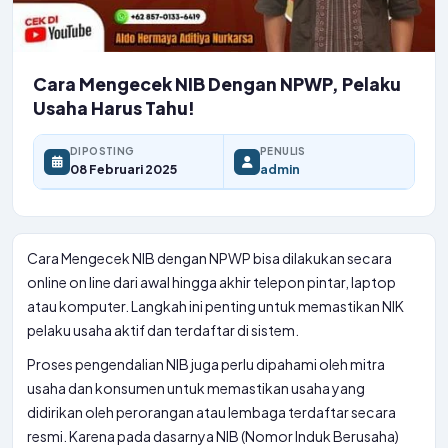
Cara Mengecek NIB Dengan NPWP, Pelaku
Usaha Harus Tahu!
DIPOSTING
PENULIS
08 Februari 2025
admin
Cara Mengecek NIB dengan NPWP bisa dilakukan secara
online on line dari awal hingga akhir telepon pintar, laptop
atau komputer. Langkah ini penting untuk memastikan NIK
pelaku usaha aktif dan terdaftar di sistem.
Proses pengendalian NIB juga perlu dipahami oleh mitra
usaha dan konsumen untuk memastikan usaha yang
didirikan oleh perorangan atau lembaga terdaftar secara
resmi. Karena pada dasarnya NIB (Nomor Induk Berusaha)