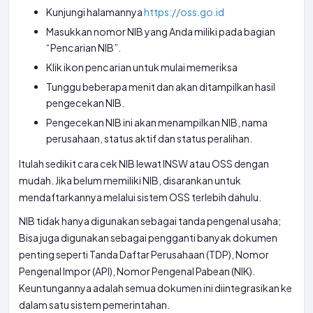
Kunjungi halamannya
https://oss.go.id
Masukkan nomor NIB yang Anda miliki pada bagian
“Pencarian NIB”.
Klik ikon pencarian untuk mulai memeriksa
Tunggu beberapa menit dan akan ditampilkan hasil
pengecekan NIB.
Pengecekan NIB ini akan menampilkan NIB, nama
perusahaan, status aktif dan status peralihan.
Itulah sedikit cara cek NIB lewat INSW atau OSS dengan
mudah. Jika belum memiliki NIB, disarankan untuk
mendaftarkannya melalui sistem OSS terlebih dahulu.
NIB tidak hanya digunakan sebagai tanda pengenal usaha;
Bisa juga digunakan sebagai pengganti banyak dokumen
penting seperti Tanda Daftar Perusahaan (TDP), Nomor
Pengenal Impor (API), Nomor Pengenal Pabean (NIK).
Keuntungannya adalah semua dokumen ini diintegrasikan ke
dalam satu sistem pemerintahan.