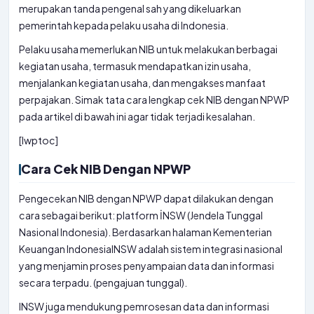
merupakan tanda pengenal sah yang dikeluarkan
pemerintah kepada pelaku usaha di Indonesia.
Pelaku usaha memerlukan NIB untuk melakukan berbagai
kegiatan usaha, termasuk mendapatkan izin usaha,
menjalankan kegiatan usaha, dan mengakses manfaat
perpajakan. Simak tata cara lengkap cek NIB dengan NPWP
pada artikel di bawah ini agar tidak terjadi kesalahan.
[lwptoc]
Cara Cek NIB Dengan NPWP
Pengecekan NIB dengan NPWP dapat dilakukan dengan
cara sebagai berikut: platform İNSW (Jendela Tunggal
Nasional Indonesia). Berdasarkan halaman Kementerian
Keuangan IndonesiaINSW adalah sistem integrasi nasional
yang menjamin proses penyampaian data dan informasi
secara terpadu. (pengajuan tunggal).
INSW juga mendukung pemrosesan data dan informasi