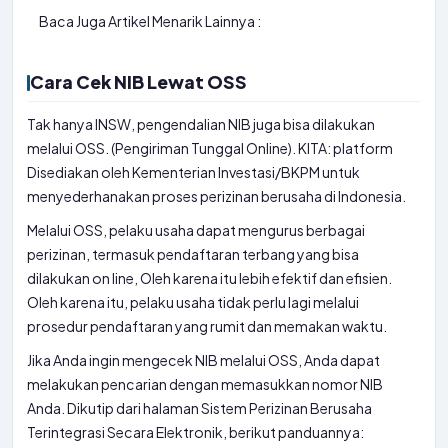
Baca Juga Artikel Menarik Lainnya :
Cara Cek NIB Lewat OSS
Tak hanya INSW, pengendalian NIB juga bisa dilakukan
melalui OSS. (Pengiriman Tunggal Online). KITA: platform
Disediakan oleh Kementerian Investasi/BKPM untuk
menyederhanakan proses perizinan berusaha di Indonesia.
Melalui OSS, pelaku usaha dapat mengurus berbagai
perizinan, termasuk pendaftaran terbang yang bisa
dilakukan on line, Oleh karena itu lebih efektif dan efisien.
Oleh karena itu, pelaku usaha tidak perlu lagi melalui
prosedur pendaftaran yang rumit dan memakan waktu.
Jika Anda ingin mengecek NIB melalui OSS, Anda dapat
melakukan pencarian dengan memasukkan nomor NIB
Anda. Dikutip dari halaman Sistem Perizinan Berusaha
Terintegrasi Secara Elektronik, berikut panduannya: