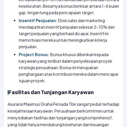
keseluruhan. Besarnya bonus berkisar antara 1-6 bulan
gaji, tergantung pada pencapaian target.
Insentif Penjualan:
Divisi sales dan marketing
mendapatkan insentif penjualan sebesar 2-10% dari
target penjualan yang berhasil dicapai. Insentif ini
memotivasi mereka untuk meningkatkan kinerja
penjualan.
Project Bonus:
Bonus khusus diberikan kepada
karyawan yang terlibat dalam penyelesaian proyek
strategis perusahaan. Bonus ini merupakan
penghargaan atas kontribusi mereka dalam mencapai
tujuan proyek.
Fasilitas dan Tunjangan Karyawan
Asuransi Maximus Graha Persada Tbk sangat peduli terhadap
kesejahteraan karyawan. Perusahaan berkomitmen untuk
menyediakan fasilitas dan tunjangan yang komprehensif,
yang tidak hanya mendukung kesehatan dan keuangan