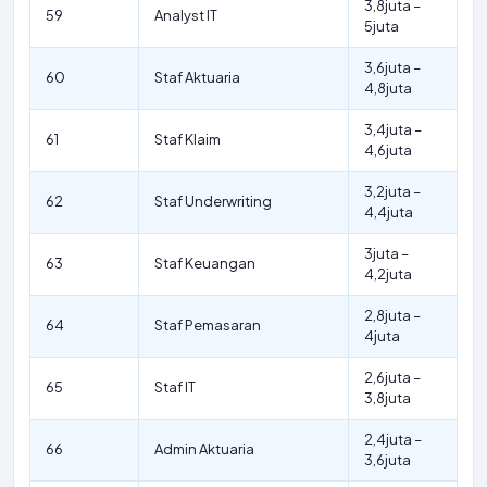
3,8juta –
59
Analyst IT
5juta
3,6juta –
60
Staf Aktuaria
4,8juta
3,4juta –
61
Staf Klaim
4,6juta
3,2juta –
62
Staf Underwriting
4,4juta
3juta –
63
Staf Keuangan
4,2juta
2,8juta –
64
Staf Pemasaran
4juta
2,6juta –
65
Staf IT
3,8juta
2,4juta –
66
Admin Aktuaria
3,6juta