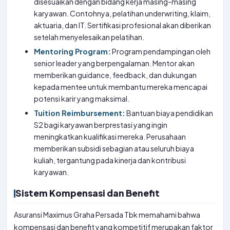
disesuaikan dengan bidang kerja masing-masing
karyawan. Contohnya, pelatihan underwriting, klaim,
aktuaria, dan IT. Sertifikasi profesional akan diberikan
setelah menyelesaikan pelatihan.
Mentoring Program:
Program pendampingan oleh
senior leader yang berpengalaman. Mentor akan
memberikan guidance, feedback, dan dukungan
kepada mentee untuk membantu mereka mencapai
potensi karir yang maksimal.
Tuition Reimbursement:
Bantuan biaya pendidikan
S2 bagi karyawan berprestasi yang ingin
meningkatkan kualifikasi mereka. Perusahaan
memberikan subsidi sebagian atau seluruh biaya
kuliah, tergantung pada kinerja dan kontribusi
karyawan.
Sistem Kompensasi dan Benefit
Asuransi Maximus Graha Persada Tbk memahami bahwa
kompensasi dan benefit yang kompetitif merupakan faktor