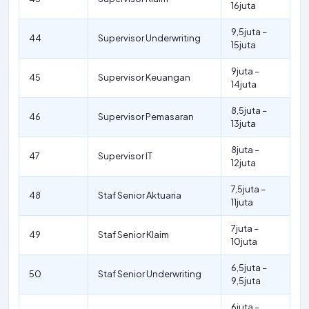
16juta
9,5juta –
44
Supervisor Underwriting
15juta
9juta –
45
Supervisor Keuangan
14juta
8,5juta –
46
Supervisor Pemasaran
13juta
8juta –
47
Supervisor IT
12juta
7,5juta –
48
Staf Senior Aktuaria
11juta
7juta –
49
Staf Senior Klaim
10juta
6,5juta –
50
Staf Senior Underwriting
9,5juta
6juta –