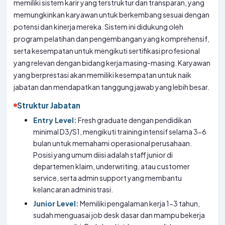
memiliki sistem karir yang terstruktur dan transparan, yang
memungkinkan karyawan untuk berkembang sesuai dengan
potensi dan kinerja mereka. Sistem ini didukung oleh
program pelatihan dan pengembangan yang komprehensif,
serta kesempatan untuk mengikuti sertifikasi profesional
yang relevan dengan bidang kerja masing-masing. Karyawan
yang berprestasi akan memiliki kesempatan untuk naik
jabatan dan mendapatkan tanggung jawab yang lebih besar.
Struktur Jabatan
Entry Level:
Fresh graduate dengan pendidikan
minimal D3/S1, mengikuti training intensif selama 3-6
bulan untuk memahami operasional perusahaan.
Posisi yang umum diisi adalah staff junior di
departemen klaim, underwriting, atau customer
service, serta admin support yang membantu
kelancaran administrasi.
Junior Level:
Memiliki pengalaman kerja 1-3 tahun,
sudah menguasai job desk dasar dan mampu bekerja