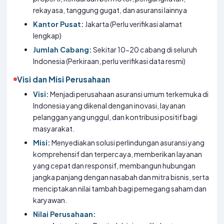
rekayasa, tanggung gugat, dan asuransi lainnya
Kantor Pusat:
Jakarta (Perlu verifikasi alamat
lengkap)
Jumlah Cabang:
Sekitar 10-20 cabang di seluruh
Indonesia (Perkiraan, perlu verifikasi data resmi)
Visi dan Misi Perusahaan
Visi:
Menjadi perusahaan asuransi umum terkemuka di
Indonesia yang dikenal dengan inovasi, layanan
pelanggan yang unggul, dan kontribusi positif bagi
masyarakat.
Misi:
Menyediakan solusi perlindungan asuransi yang
komprehensif dan terpercaya, memberikan layanan
yang cepat dan responsif, membangun hubungan
jangka panjang dengan nasabah dan mitra bisnis, serta
menciptakan nilai tambah bagi pemegang saham dan
karyawan.
Nilai Perusahaan: