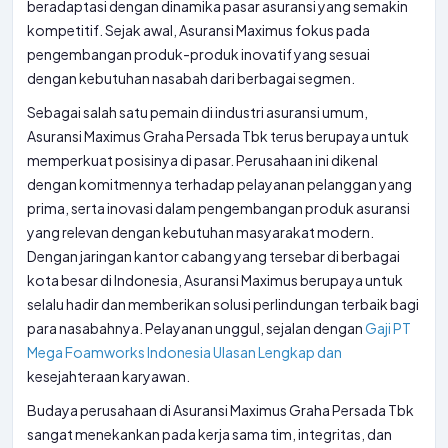
beradaptasi dengan dinamika pasar asuransi yang semakin
kompetitif. Sejak awal, Asuransi Maximus fokus pada
pengembangan produk-produk inovatif yang sesuai
dengan kebutuhan nasabah dari berbagai segmen.
Sebagai salah satu pemain di industri asuransi umum,
Asuransi Maximus Graha Persada Tbk terus berupaya untuk
memperkuat posisinya di pasar. Perusahaan ini dikenal
dengan komitmennya terhadap pelayanan pelanggan yang
prima, serta inovasi dalam pengembangan produk asuransi
yang relevan dengan kebutuhan masyarakat modern.
Dengan jaringan kantor cabang yang tersebar di berbagai
kota besar di Indonesia, Asuransi Maximus berupaya untuk
selalu hadir dan memberikan solusi perlindungan terbaik bagi
para nasabahnya. Pelayanan unggul, sejalan dengan
Gaji PT
Mega Foamworks Indonesia Ulasan Lengkap dan
kesejahteraan karyawan.
Budaya perusahaan di Asuransi Maximus Graha Persada Tbk
sangat menekankan pada kerja sama tim, integritas, dan