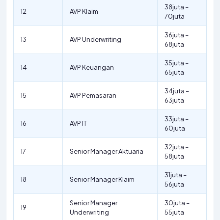
38juta –
12
AVP Klaim
70juta
36juta –
13
AVP Underwriting
68juta
35juta –
14
AVP Keuangan
65juta
34juta –
15
AVP Pemasaran
63juta
33juta –
16
AVP IT
60juta
32juta –
17
Senior Manager Aktuaria
58juta
31juta –
18
Senior Manager Klaim
56juta
Senior Manager
30juta –
19
Underwriting
55juta