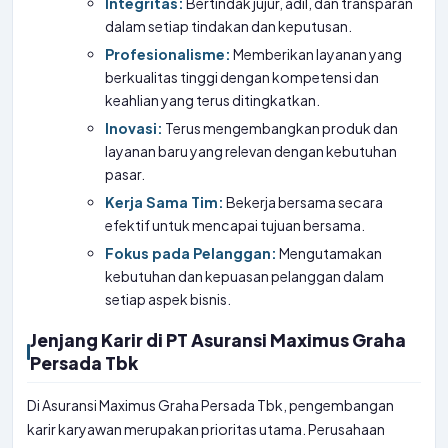
Integritas:
Bertindak jujur, adil, dan transparan
dalam setiap tindakan dan keputusan.
Profesionalisme:
Memberikan layanan yang
berkualitas tinggi dengan kompetensi dan
keahlian yang terus ditingkatkan.
Inovasi:
Terus mengembangkan produk dan
layanan baru yang relevan dengan kebutuhan
pasar.
Kerja Sama Tim:
Bekerja bersama secara
efektif untuk mencapai tujuan bersama.
Fokus pada Pelanggan:
Mengutamakan
kebutuhan dan kepuasan pelanggan dalam
setiap aspek bisnis.
Jenjang Karir di PT Asuransi Maximus Graha
Persada Tbk
Di Asuransi Maximus Graha Persada Tbk, pengembangan
karir karyawan merupakan prioritas utama. Perusahaan