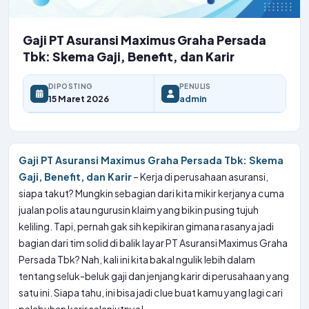
Gaji PT Asuransi Maximus Graha Persada
Tbk: Skema Gaji, Benefit, dan Karir
DIPOSTING
PENULIS
15 Maret 2026
admin
Gaji PT Asuransi Maximus Graha Persada Tbk: Skema
Gaji, Benefit, dan Karir
– Kerja di perusahaan asuransi,
siapa takut? Mungkin sebagian dari kita mikir kerjanya cuma
jualan polis atau ngurusin klaim yang bikin pusing tujuh
keliling. Tapi, pernah gak sih kepikiran gimana rasanya jadi
bagian dari tim solid di balik layar PT Asuransi Maximus Graha
Persada Tbk? Nah, kali ini kita bakal ngulik lebih dalam
tentang seluk-beluk gaji dan jenjang karir di perusahaan yang
satu ini. Siapa tahu, ini bisa jadi clue buat kamu yang lagi cari