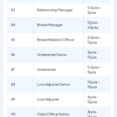
5,5juta –
83
Relationship Manager
11juta
12juta –
84
Broker Manager
24juta
6,5juta –
85
Broker Relation Officer
13juta
9juta –
86
Underwriter Senior
17juta
5,5juta –
87
Underwriter
11juta
10juta –
88
Loss Adjuster Senior
19juta
6juta –
89
Loss Adjuster
12juta
8juta –
90
Claim Officer Senior
16juta