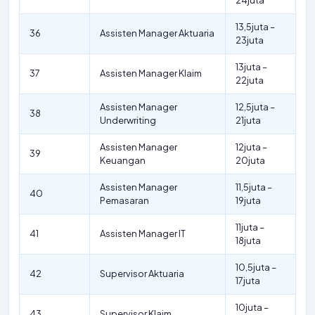
24juta
13,5juta –
36
Assisten Manager Aktuaria
23juta
13juta –
37
Assisten Manager Klaim
22juta
Assisten Manager
12,5juta –
38
Underwriting
21juta
Assisten Manager
12juta –
39
Keuangan
20juta
Assisten Manager
11,5juta –
40
Pemasaran
19juta
11juta –
41
Assisten Manager IT
18juta
10,5juta –
42
Supervisor Aktuaria
17juta
10juta –
43
Supervisor Klaim