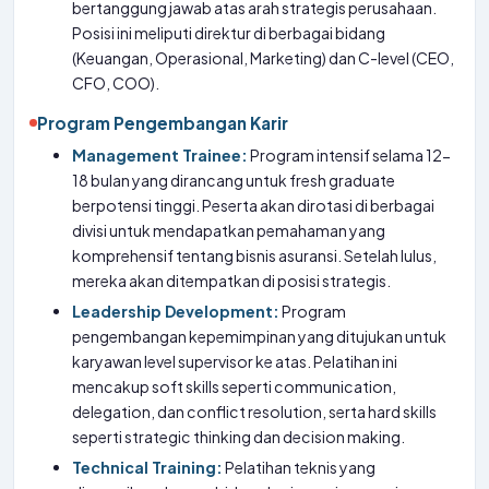
bertanggung jawab atas arah strategis perusahaan.
Posisi ini meliputi direktur di berbagai bidang
(Keuangan, Operasional, Marketing) dan C-level (CEO,
CFO, COO).
Program Pengembangan Karir
Management Trainee:
Program intensif selama 12-
18 bulan yang dirancang untuk fresh graduate
berpotensi tinggi. Peserta akan dirotasi di berbagai
divisi untuk mendapatkan pemahaman yang
komprehensif tentang bisnis asuransi. Setelah lulus,
mereka akan ditempatkan di posisi strategis.
Leadership Development:
Program
pengembangan kepemimpinan yang ditujukan untuk
karyawan level supervisor ke atas. Pelatihan ini
mencakup soft skills seperti communication,
delegation, dan conflict resolution, serta hard skills
seperti strategic thinking dan decision making.
Technical Training:
Pelatihan teknis yang