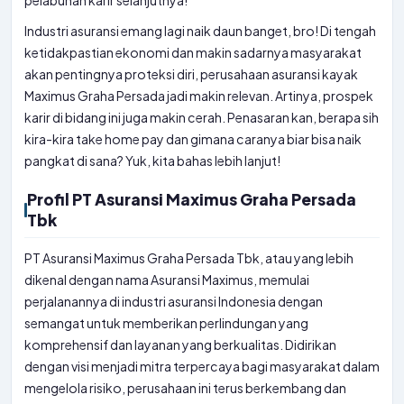
pelabuhan karir selanjutnya!
Industri asuransi emang lagi naik daun banget, bro! Di tengah
ketidakpastian ekonomi dan makin sadarnya masyarakat
akan pentingnya proteksi diri, perusahaan asuransi kayak
Maximus Graha Persada jadi makin relevan. Artinya, prospek
karir di bidang ini juga makin cerah. Penasaran kan, berapa sih
kira-kira take home pay dan gimana caranya biar bisa naik
pangkat di sana? Yuk, kita bahas lebih lanjut!
Profil PT Asuransi Maximus Graha Persada
Tbk
PT Asuransi Maximus Graha Persada Tbk, atau yang lebih
dikenal dengan nama Asuransi Maximus, memulai
perjalanannya di industri asuransi Indonesia dengan
semangat untuk memberikan perlindungan yang
komprehensif dan layanan yang berkualitas. Didirikan
dengan visi menjadi mitra terpercaya bagi masyarakat dalam
mengelola risiko, perusahaan ini terus berkembang dan