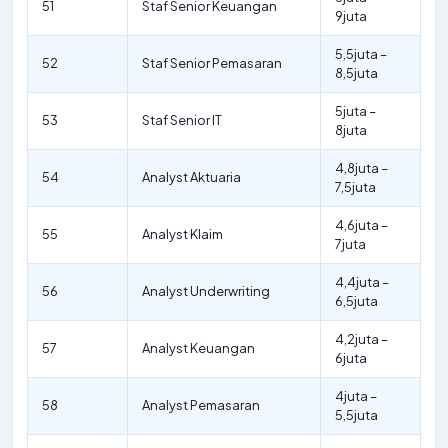
51
Staf Senior Keuangan
9juta
5,5juta –
52
Staf Senior Pemasaran
8,5juta
5juta –
53
Staf Senior IT
8juta
4,8juta –
54
Analyst Aktuaria
7,5juta
4,6juta –
55
Analyst Klaim
7juta
4,4juta –
56
Analyst Underwriting
6,5juta
4,2juta –
57
Analyst Keuangan
6juta
4juta –
58
Analyst Pemasaran
5,5juta