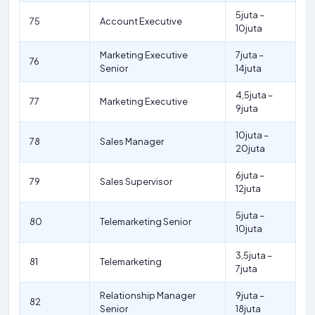
5juta –
75
Account Executive
10juta
Marketing Executive
7juta –
76
Senior
14juta
4,5juta –
77
Marketing Executive
9juta
10juta –
78
Sales Manager
20juta
6juta –
79
Sales Supervisor
12juta
5juta –
80
Telemarketing Senior
10juta
3,5juta –
81
Telemarketing
7juta
Relationship Manager
9juta –
82
Senior
18juta