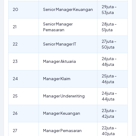
29juta –
20
Senior Manager Keuangan
53juta
Senior Manager
28juta –
21
Pemasaran
51juta
27juta –
22
Senior Manager IT
50juta
26juta –
23
Manager Aktuaria
48juta
25juta –
24
Manager Klaim
46juta
24juta –
25
Manager Underwriting
44juta
23juta –
26
Manager Keuangan
42juta
22juta –
27
Manager Pemasaran
40juta