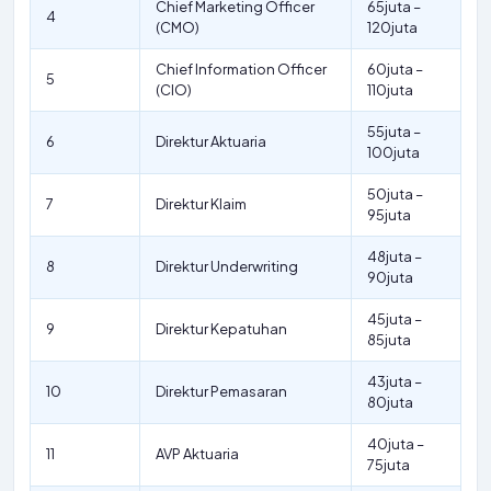
Chief Marketing Officer
65juta –
4
(CMO)
120juta
Chief Information Officer
60juta –
5
(CIO)
110juta
55juta –
6
Direktur Aktuaria
100juta
50juta –
7
Direktur Klaim
95juta
48juta –
8
Direktur Underwriting
90juta
45juta –
9
Direktur Kepatuhan
85juta
43juta –
10
Direktur Pemasaran
80juta
40juta –
11
AVP Aktuaria
75juta