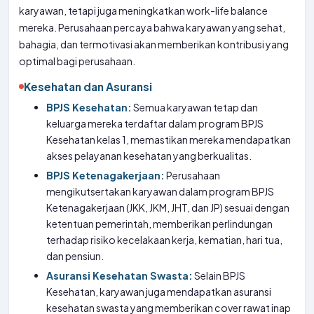
karyawan, tetapi juga meningkatkan work-life balance
mereka. Perusahaan percaya bahwa karyawan yang sehat,
bahagia, dan termotivasi akan memberikan kontribusi yang
optimal bagi perusahaan.
Kesehatan dan Asuransi
BPJS Kesehatan:
Semua karyawan tetap dan
keluarga mereka terdaftar dalam program BPJS
Kesehatan kelas 1, memastikan mereka mendapatkan
akses pelayanan kesehatan yang berkualitas.
BPJS Ketenagakerjaan:
Perusahaan
mengikutsertakan karyawan dalam program BPJS
Ketenagakerjaan (JKK, JKM, JHT, dan JP) sesuai dengan
ketentuan pemerintah, memberikan perlindungan
terhadap risiko kecelakaan kerja, kematian, hari tua,
dan pensiun.
Asuransi Kesehatan Swasta:
Selain BPJS
Kesehatan, karyawan juga mendapatkan asuransi
kesehatan swasta yang memberikan cover rawat inap