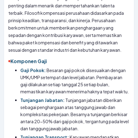
penting dalam menarik dan mempertahankan talenta
terbaik. Filosofi kompensasi perusahaan didasarkan pada
prinsip keadilan, transparansi, dan kinerja. Perusahaan
berkomitmen untuk memberikan penghargaan yang
sepadan dengan kontribusi karyawan, serta memastikan
bahwa paket kompensasi dan benefit yang ditawarkan
sesuai dengan standar industri dan kebutuhan karyawan.
Komponen Gaji
Gaji Pokok:
Besaran gaji pokok disesuaikan dengan
UMK/UMP setempat dan level jabatan. Pembayaran
gaji dilakukan setiap tanggal 25 setiap bulan,
memastikan karyawan menerima haknya tepat waktu.
Tunjangan Jabatan:
Tunjangan jabatan diberikan
sebagai penghargaan atas tanggung jawab dan
kompleksitas pekerjaan. Besarnya tunjangan berkisar
antara 20-50% dari gaji pokok, tergantung pada level
dan tanggung jawab jabatan.
Tunjangan Transport:
Karyawan mendapatkan