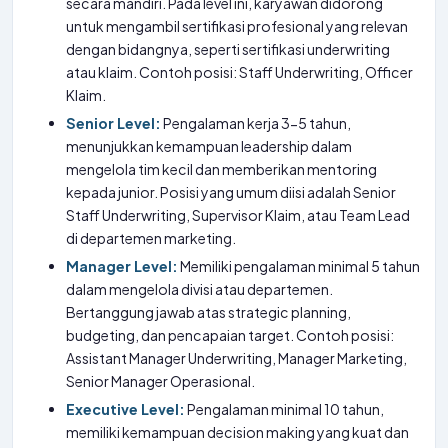
secara mandiri. Pada level ini, karyawan didorong
untuk mengambil sertifikasi profesional yang relevan
dengan bidangnya, seperti sertifikasi underwriting
atau klaim. Contoh posisi: Staff Underwriting, Officer
Klaim.
Senior Level:
Pengalaman kerja 3-5 tahun,
menunjukkan kemampuan leadership dalam
mengelola tim kecil dan memberikan mentoring
kepada junior. Posisi yang umum diisi adalah Senior
Staff Underwriting, Supervisor Klaim, atau Team Lead
di departemen marketing.
Manager Level:
Memiliki pengalaman minimal 5 tahun
dalam mengelola divisi atau departemen.
Bertanggung jawab atas strategic planning,
budgeting, dan pencapaian target. Contoh posisi:
Assistant Manager Underwriting, Manager Marketing,
Senior Manager Operasional.
Executive Level:
Pengalaman minimal 10 tahun,
memiliki kemampuan decision making yang kuat dan