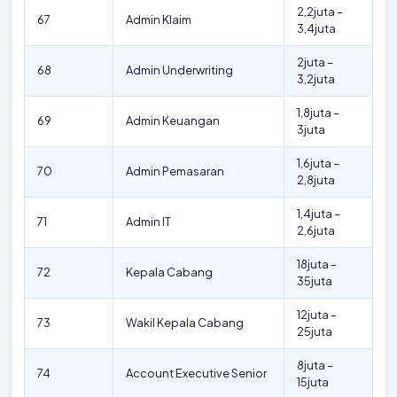
2,2juta –
67
Admin Klaim
3,4juta
2juta –
68
Admin Underwriting
3,2juta
1,8juta –
69
Admin Keuangan
3juta
1,6juta –
70
Admin Pemasaran
2,8juta
1,4juta –
71
Admin IT
2,6juta
18juta –
72
Kepala Cabang
35juta
12juta –
73
Wakil Kepala Cabang
25juta
8juta –
74
Account Executive Senior
15juta