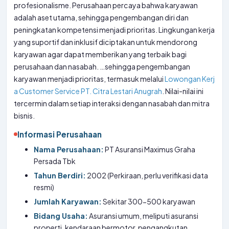
profesionalisme. Perusahaan percaya bahwa karyawan
adalah aset utama, sehingga pengembangan diri dan
peningkatan kompetensi menjadi prioritas. Lingkungan kerja
yang suportif dan inklusif diciptakan untuk mendorong
karyawan agar dapat memberikan yang terbaik bagi
perusahaan dan nasabah. …sehingga pengembangan
karyawan menjadi prioritas, termasuk melalui
Lowongan Kerj
a Customer Service PT. Citra Lestari Anugrah
. Nilai-nilai ini
tercermin dalam setiap interaksi dengan nasabah dan mitra
bisnis.
Informasi Perusahaan
Nama Perusahaan:
PT Asuransi Maximus Graha
Persada Tbk
Tahun Berdiri:
2002 (Perkiraan, perlu verifikasi data
resmi)
Jumlah Karyawan:
Sekitar 300-500 karyawan
Bidang Usaha:
Asuransi umum, meliputi asuransi
properti, kendaraan bermotor, pengangkutan,