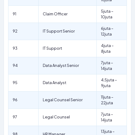
5juta –
91
Claim Officer
10juta
6juta –
92
IT Support Senior
12juta
4juta –
93
IT Support
8juta
7juta –
94
Data Analyst Senior
14juta
4,5juta –
95
Data Analyst
9juta
11juta –
96
Legal Counsel Senior
22juta
7juta –
97
Legal Counsel
14juta
13juta –
98
HR Manager