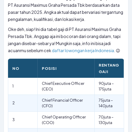
PT Asuransi Maximus Graha Persada Tbk berdasarkan data
pasar tahun 2025. Angka aktual dapat bervariasi tergantung
pengalaman, kualifikasi, dan lokasi kerja.
Oke deh, siap! Ini dia tabel gaji di PT Asuransi Maximus Graha
Persada Tbk. Anggap aja ini bocoran dari orang dalam, tapi
jangan disebar-sebar ya! Mungkin saja, info ini bisa jadi
acuanmu sebelum cek
daftar lowongan kerja Indonesia
. 😉
RENTANG
NO
POSISI
GAJI
Chief Executive Officer
90juta –
1
(CEO)
175juta
Chief Financial Officer
75juta –
2
(CFO)
140juta
Chief Operating Officer
70juta –
3
(COO)
130juta