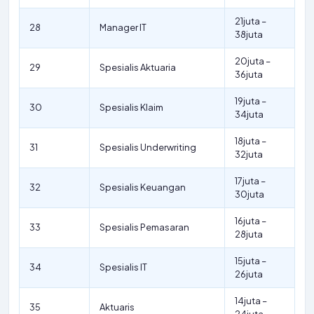
21juta –
28
Manager IT
38juta
20juta –
29
Spesialis Aktuaria
36juta
19juta –
30
Spesialis Klaim
34juta
18juta –
31
Spesialis Underwriting
32juta
17juta –
32
Spesialis Keuangan
30juta
16juta –
33
Spesialis Pemasaran
28juta
15juta –
34
Spesialis IT
26juta
14juta –
35
Aktuaris