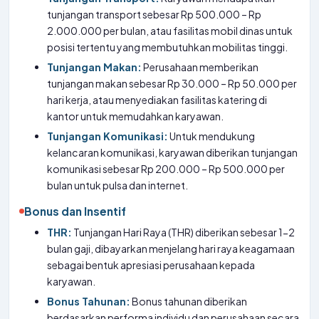
tunjangan transport sebesar Rp 500.000 – Rp
2.000.000 per bulan, atau fasilitas mobil dinas untuk
posisi tertentu yang membutuhkan mobilitas tinggi.
Tunjangan Makan:
Perusahaan memberikan
tunjangan makan sebesar Rp 30.000 – Rp 50.000 per
hari kerja, atau menyediakan fasilitas katering di
kantor untuk memudahkan karyawan.
Tunjangan Komunikasi:
Untuk mendukung
kelancaran komunikasi, karyawan diberikan tunjangan
komunikasi sebesar Rp 200.000 – Rp 500.000 per
bulan untuk pulsa dan internet.
Bonus dan Insentif
THR:
Tunjangan Hari Raya (THR) diberikan sebesar 1-2
bulan gaji, dibayarkan menjelang hari raya keagamaan
sebagai bentuk apresiasi perusahaan kepada
karyawan.
Bonus Tahunan:
Bonus tahunan diberikan
berdasarkan performa individu dan perusahaan secara