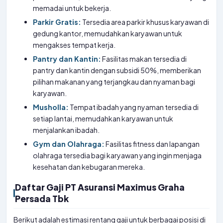
memadai untuk bekerja.
Parkir Gratis:
Tersedia area parkir khusus karyawan di
gedung kantor, memudahkan karyawan untuk
mengakses tempat kerja.
Pantry dan Kantin:
Fasilitas makan tersedia di
pantry dan kantin dengan subsidi 50%, memberikan
pilihan makanan yang terjangkau dan nyaman bagi
karyawan.
Musholla:
Tempat ibadah yang nyaman tersedia di
setiap lantai, memudahkan karyawan untuk
menjalankan ibadah.
Gym dan Olahraga:
Fasilitas fitness dan lapangan
olahraga tersedia bagi karyawan yang ingin menjaga
kesehatan dan kebugaran mereka.
Daftar Gaji PT Asuransi Maximus Graha
Persada Tbk
Berikut adalah estimasi rentang gaji untuk berbagai posisi di