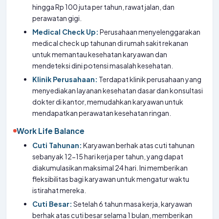
hingga Rp 100 juta per tahun, rawat jalan, dan
perawatan gigi.
Medical Check Up:
Perusahaan menyelenggarakan
medical check up tahunan di rumah sakit rekanan
untuk memantau kesehatan karyawan dan
mendeteksi dini potensi masalah kesehatan.
Klinik Perusahaan:
Terdapat klinik perusahaan yang
menyediakan layanan kesehatan dasar dan konsultasi
dokter di kantor, memudahkan karyawan untuk
mendapatkan perawatan kesehatan ringan.
Work Life Balance
Cuti Tahunan:
Karyawan berhak atas cuti tahunan
sebanyak 12-15 hari kerja per tahun, yang dapat
diakumulasikan maksimal 24 hari. Ini memberikan
fleksibilitas bagi karyawan untuk mengatur waktu
istirahat mereka.
Cuti Besar:
Setelah 6 tahun masa kerja, karyawan
berhak atas cuti besar selama 1 bulan, memberikan