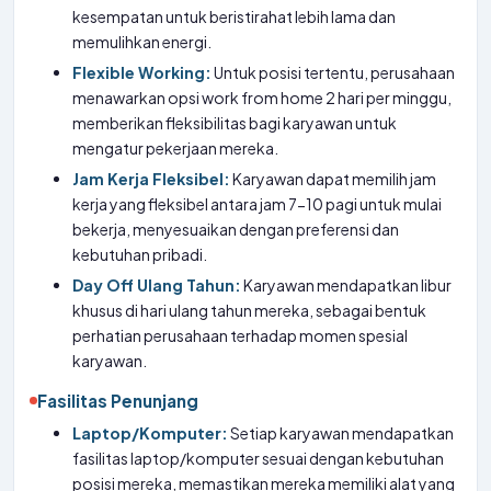
kesempatan untuk beristirahat lebih lama dan
memulihkan energi.
Flexible Working:
Untuk posisi tertentu, perusahaan
menawarkan opsi work from home 2 hari per minggu,
memberikan fleksibilitas bagi karyawan untuk
mengatur pekerjaan mereka.
Jam Kerja Fleksibel:
Karyawan dapat memilih jam
kerja yang fleksibel antara jam 7-10 pagi untuk mulai
bekerja, menyesuaikan dengan preferensi dan
kebutuhan pribadi.
Day Off Ulang Tahun:
Karyawan mendapatkan libur
khusus di hari ulang tahun mereka, sebagai bentuk
perhatian perusahaan terhadap momen spesial
karyawan.
Fasilitas Penunjang
Laptop/Komputer:
Setiap karyawan mendapatkan
fasilitas laptop/komputer sesuai dengan kebutuhan
posisi mereka, memastikan mereka memiliki alat yang