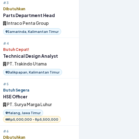
#3
Dibutuhkan
Parts Department Head
Intraco Penta Group
Samarinda, Kalimantan Timur
#4
Butuh Cepat!
Technical Design Analyst
PT. Trakindo Utama
Balikpapan, Kalimantan Timur
#5
Butuh Segera
HSE Officer
PT. Surya Marga Luhur
Malang, Jawa Timur
Rp5,000,000 - Rp5,500,000
#6
Dibutuhkan