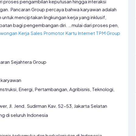
ri proses pengambilan keputusan hingga interaksi
gan. Pancaran Group percaya bahwa karyawan adalah
untuk menciptakan lingkungan kerja yang inklusif,
atan bagi pengembangan diri. …mulai dari proses pen,
wongan Kerja Sales Promotor Kartu Internet TPM Group
aran Sejahtera Group
 karyawan
nstruksi, Energi, Pertambangan, Agribisnis, Teknologi,
r, Jl. Jend. Sudirman Kav. 52-53, Jakarta Selatan
g di seluruh Indonesia
isnis terkemuka dan berkelanjutan di Indonesia,