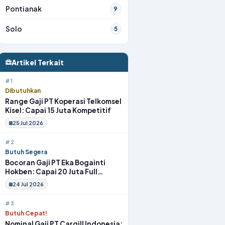
Pontianak
9
Solo
5
Artikel Terkait
#1
Dibutuhkan
Range Gaji PT Koperasi Telkomsel
Kisel: Capai 15 Juta Kompetitif
25 Jul 2026
#2
Butuh Segera
Bocoran Gaji PT Eka Bogainti
Hokben: Capai 20 Juta Full
Benefit
24 Jul 2026
#3
Butuh Cepat!
Nominal Gaji PT Cargill Indonesia: