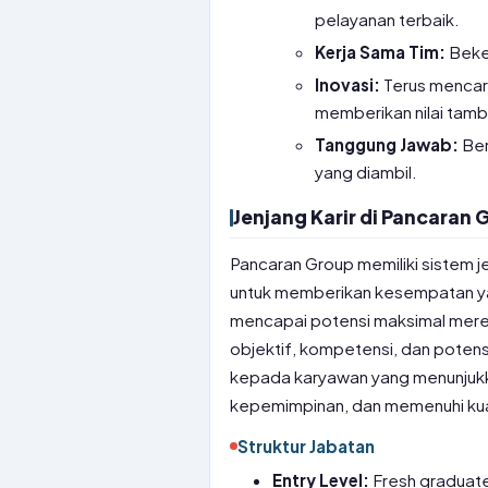
pelayanan terbaik.
Kerja Sama Tim:
Beker
Inovasi:
Terus mencari
memberikan nilai tamb
Tanggung Jawab:
Ber
yang diambil.
Jenjang Karir di Pancaran 
Pancaran Group memiliki sistem je
untuk memberikan kesempatan y
mencapai potensi maksimal mereka
objektif, kompetensi, dan potensi
kepada karyawan yang menunjukka
kepemimpinan, dan memenuhi kual
Struktur Jabatan
Entry Level:
Fresh graduate