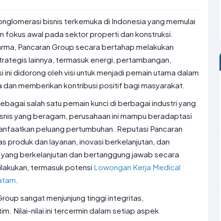
nglomerasi bisnis terkemuka di Indonesia yang memulai
 fokus awal pada sektor properti dan konstruksi.
harma, Pancaran Group secara bertahap melakukan
strategis lainnya, termasuk energi, pertambangan,
si ini didorong oleh visi untuk menjadi pemain utama dalam
dan memberikan kontribusi positif bagi masyarakat.
sebagai salah satu pemain kunci di berbagai industri yang
bisnis yang beragam, perusahaan ini mampu beradaptasi
nfaatkan peluang pertumbuhan. Reputasi Pancaran
s produk dan layanan, inovasi berkelanjutan, dan
s yang berkelanjutan dan bertanggung jawab secara
 dilakukan, termasuk potensi
Lowongan Kerja Medical
Batam
.
oup sangat menjunjung tinggi integritas,
m. Nilai-nilai ini tercermin dalam setiap aspek