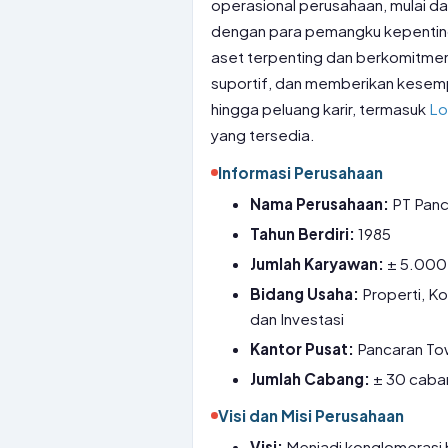
operasional perusahaan, mulai da
dengan para pemangku kepentin
aset terpenting dan berkomitmen 
suportif, dan memberikan kesemp
hingga peluang karir, termasuk
Lo
yang tersedia.
Informasi Perusahaan
Nama Perusahaan:
PT Panc
Tahun Berdiri:
1985
Jumlah Karyawan:
± 5.000
Bidang Usaha:
Properti, Ko
dan Investasi
Kantor Pusat:
Pancaran Towe
Jumlah Cabang:
± 30 caban
Visi dan Misi Perusahaan
Visi:
Menjadi konglomerasi b