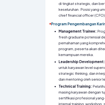
di tingkat strategis, dan b
keseluruhan. Posisi yang umu
chief financial officer (CFO
Program Pengembangan Karir
Management Trainee:
Prog
fresh graduate potensial de
pemahaman yang komprehens
program, peserta akan dite
kemampuan mereka.
Leadership Development
untuk karyawan level super
strategic thinking, dan inter
dan mentoring oleh senior l
Technical Training:
Pelatih
masing karyawan dengan tu
sertifikasi profesional yang
internal training, workshop, 