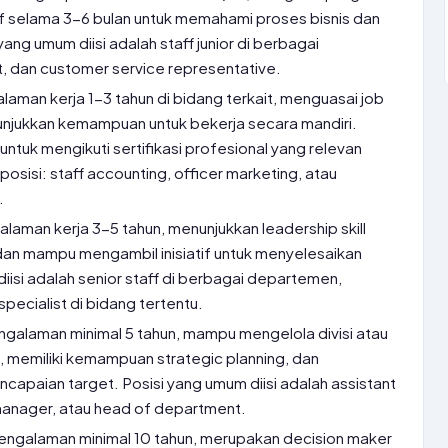
nsif selama 3-6 bulan untuk memahami proses bisnis dan
ang umum diisi adalah staff junior di berbagai
 dan customer service representative.
laman kerja 1-3 tahun di bidang terkait, menguasai job
unjukkan kemampuan untuk bekerja secara mandiri.
e untuk mengikuti sertifikasi profesional yang relevan
sisi: staff accounting, officer marketing, atau
.
alaman kerja 3-5 tahun, menunjukkan leadership skill
 dan mampu mengambil inisiatif untuk menyelesaikan
iisi adalah senior staff di berbagai departemen,
specialist di bidang tertentu.
ngalaman minimal 5 tahun, mampu mengelola divisi atau
 memiliki kemampuan strategic planning, dan
capaian target. Posisi yang umum diisi adalah assistant
manager, atau head of department.
pengalaman minimal 10 tahun, merupakan decision maker