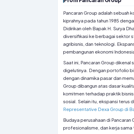
Profil Pancaran Group
Pancaran Group adalah sebuah ko
kiprahnya pada tahun 1985 dengan
Didirikan oleh Bapak H. Surya D
diversifikasi ke berbagai sektor 
agribisnis, dan teknologi. Ekspan
pembangunan ekonomi Indonesia 
Saat ini, Pancaran Group dikenal 
digelutinya. Dengan portofolio 
dengan dinamika pasar dan mema
Group dibangun atas dasar kualita
komitmen terhadap praktik bisni
sosial. Selain itu, ekspansi terus
Representative Dexa Group di 
Budaya perusahaan di Pancaran Gr
profesionalisme, dan kerja sama ti