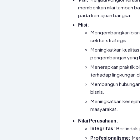
memberikan nilai tambah ba
pada kemajuan bangsa.
Misi:
Mengembangkan bisnis 
sektor strategis.
Meningkatkan kualitas
pengembangan yang b
Menerapkan praktik bi
terhadap lingkungan d
Membangun hubungan y
bisnis.
Meningkatkan kesejaht
masyarakat.
Nilai Perusahaan:
Integritas:
Bertindak j
Profesionalisme:
Menj