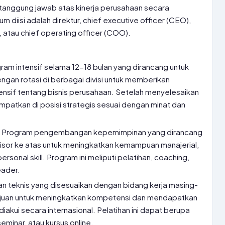
ertanggung jawab atas kinerja perusahaan secara
m diisi adalah direktur, chief executive officer (CEO),
), atau chief operating officer (COO).
ram intensif selama 12-18 bulan yang dirancang untuk
ngan rotasi di berbagai divisi untuk memberikan
if tentang bisnis perusahaan. Setelah menyelesaikan
mpatkan di posisi strategis sesuai dengan minat dan
:
Program pengembangan kepemimpinan yang dirancang
visor ke atas untuk meningkatkan kemampuan manajerial,
personal skill. Program ini meliputi pelatihan, coaching,
eader.
an teknis yang disesuaikan dengan bidang kerja masing-
juan untuk meningkatkan kompetensi dan mendapatkan
 diakui secara internasional. Pelatihan ini dapat berupa
seminar, atau kursus online.