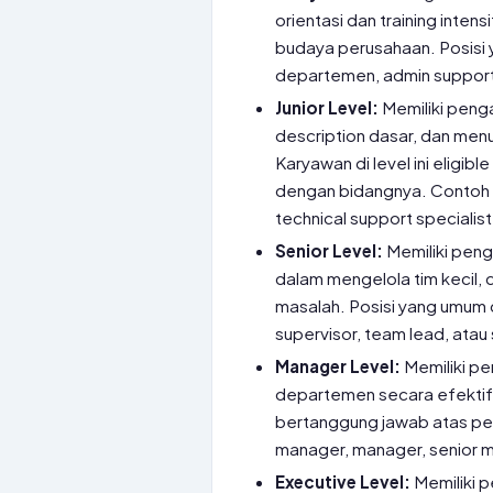
orientasi dan training inte
budaya perusahaan. Posisi y
departemen, admin support,
Junior Level:
Memiliki penga
description dasar, dan men
Karyawan di level ini eligibl
dengan bidangnya. Contoh po
technical support specialist
Senior Level:
Memiliki peng
dalam mengelola tim kecil,
masalah. Posisi yang umum d
supervisor, team lead, atau 
Manager Level:
Memiliki pe
departemen secara efektif,
bertanggung jawab atas pen
manager, manager, senior 
Executive Level:
Memiliki 