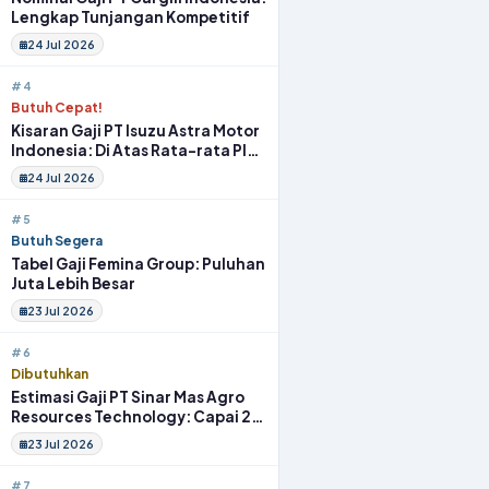
Lengkap Tunjangan Kompetitif
24 Jul 2026
#4
Butuh Cepat!
Kisaran Gaji PT Isuzu Astra Motor
Indonesia: Di Atas Rata-rata Plus
Fasilitas
24 Jul 2026
#5
Butuh Segera
Tabel Gaji Femina Group: Puluhan
Juta Lebih Besar
23 Jul 2026
#6
Dibutuhkan
Estimasi Gaji PT Sinar Mas Agro
Resources Technology: Capai 20
Juta Full Benefit
23 Jul 2026
#7