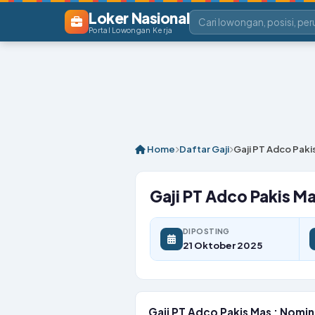
Loker Nasional
Portal Lowongan Kerja
Home
Daftar Gaji
Gaji PT Adco Paki
Gaji PT Adco Pakis M
DIPOSTING
21 Oktober 2025
Gaji PT Adco Pakis Mas : Nomin