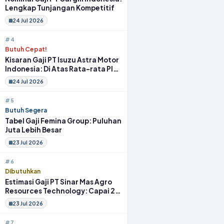
Lengkap Tunjangan Kompetitif
24 Jul 2026
#4
Butuh Cepat!
Kisaran Gaji PT Isuzu Astra Motor
Indonesia: Di Atas Rata-rata Plus
Fasilitas
24 Jul 2026
#5
Butuh Segera
Tabel Gaji Femina Group: Puluhan
Juta Lebih Besar
23 Jul 2026
#6
Dibutuhkan
Estimasi Gaji PT Sinar Mas Agro
Resources Technology: Capai 20
Juta Full Benefit
23 Jul 2026
#7