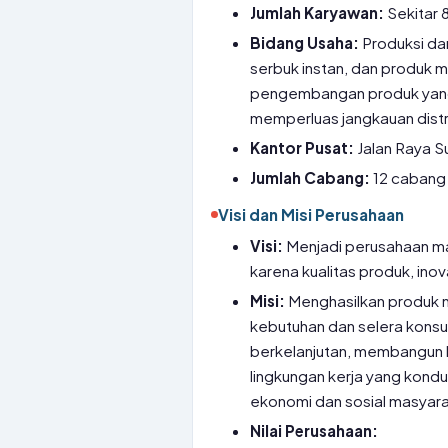
Jumlah Karyawan:
Sekitar 
Bidang Usaha:
Produksi dan
serbuk instan, dan produk 
pengembangan produk yang i
memperluas jangkauan distri
Kantor Pusat:
Jalan Raya S
Jumlah Cabang:
12 cabang 
Visi dan Misi Perusahaan
Visi:
Menjadi perusahaan ma
karena kualitas produk, inov
Misi:
Menghasilkan produk m
kebutuhan dan selera kons
berkelanjutan, membangun h
lingkungan kerja yang kond
ekonomi dan sosial masyara
Nilai Perusahaan: