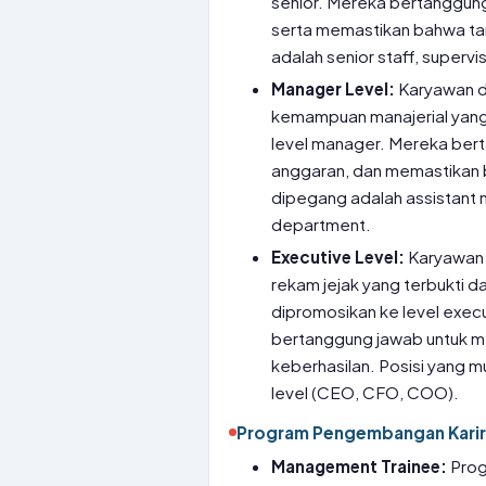
senior. Mereka bertanggun
serta memastikan bahwa tar
adalah senior staff, supervis
Manager Level:
Karyawan d
kemampuan manajerial yang
level manager. Mereka ber
anggaran, dan memastikan ba
dipegang adalah assistant 
department.
Executive Level:
Karyawan 
rekam jejak yang terbukti 
dipromosikan ke level exec
bertanggung jawab untuk 
keberhasilan. Posisi yang m
level (CEO, CFO, COO).
Program Pengembangan Karir
Management Trainee:
Prog