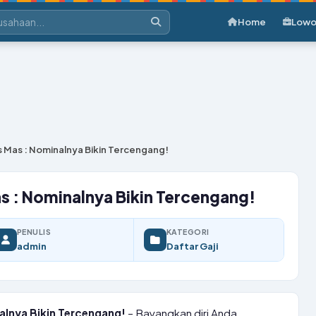
Home
Lowo
s Mas : Nominalnya Bikin Tercengang!
as : Nominalnya Bikin Tercengang!
PENULIS
KATEGORI
admin
Daftar Gaji
alnya Bikin Tercengang!
– Bayangkan diri Anda