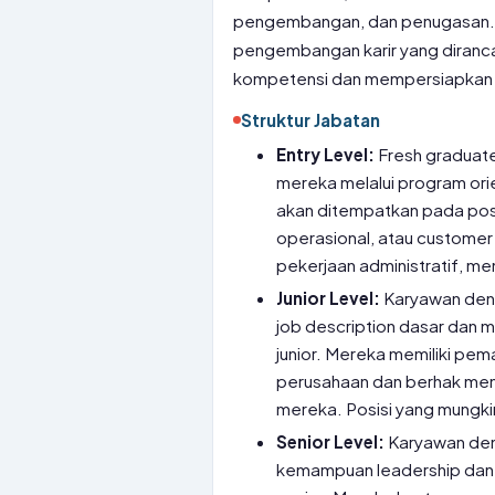
pengembangan, dan penugasan. 
pengembangan karir yang diran
kompetensi dan mempersiapkan me
Struktur Jabatan
Entry Level:
Fresh graduate
mereka melalui program orie
akan ditempatkan pada posis
operasional, atau custome
pekerjaan administratif, m
Junior Level:
Karyawan deng
job description dasar dan m
junior. Mereka memiliki pe
perusahaan dan berhak meng
mereka. Posisi yang mungkin 
Senior Level:
Karyawan den
kemampuan leadership dan 