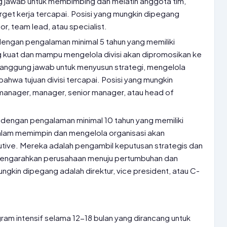
g jawab untuk membimbing dan melatih anggota tim,
get kerja tercapai. Posisi yang mungkin dipegang
or, team lead, atau specialist.
engan pengalaman minimal 5 tahun yang memiliki
 kuat dan mampu mengelola divisi akan dipromosikan ke
tanggung jawab untuk menyusun strategi, mengelola
hwa tujuan divisi tercapai. Posisi yang mungkin
manager, manager, senior manager, atau head of
dengan pengalaman minimal 10 tahun yang memiliki
dalam memimpin dan mengelola organisasi akan
utive. Mereka adalah pengambil keputusan strategis dan
mengarahkan perusahaan menuju pertumbuhan dan
ungkin dipegang adalah direktur, vice president, atau C-
ram intensif selama 12-18 bulan yang dirancang untuk