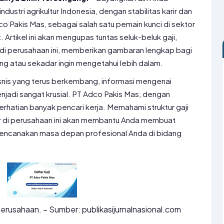
dustri agrikultur Indonesia, dengan stabilitas karir dan
 Pakis Mas, sebagai salah satu pemain kunci di sektor
 Artikel ini akan mengupas tuntas seluk-beluk gaji,
ja di perusahaan ini, memberikan gambaran lengkap bagi
ng atau sekadar ingin mengetahui lebih dalam.
bisnis yang terus berkembang, informasi mengenai
jadi sangat krusial. PT Adco Pakis Mas, dengan
erhatian banyak pencari kerja. Memahami struktur gaji
 di perusahaan ini akan membantu Anda membuat
encanakan masa depan profesional Anda di bidang
perusahaan. – Sumber: publikasijurnalnasional.com