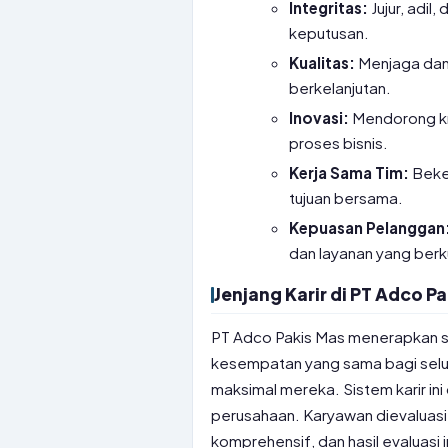
Integritas:
Jujur, adil
keputusan.
Kualitas:
Menjaga dan 
berkelanjutan.
Inovasi:
Mendorong kr
proses bisnis.
Kerja Sama Tim:
Beker
tujuan bersama.
Kepuasan Pelanggan
dan layanan yang berku
Jenjang Karir di PT Adco P
PT Adco Pakis Mas menerapkan si
kesempatan yang sama bagi selu
maksimal mereka. Sistem karir ini
perusahaan. Karyawan dievaluasi s
komprehensif, dan hasil evaluasi 