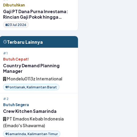
Dibutuhkan
Gaji PT Dana Purna Investama:
Rincian Gaji Pokok hingga
Fasilitas
23 Jul 2026
Terbaru Lainnya
#1
Butuh Cepat!
Country Demand Planning
Manager
Mondelu0113z International
Pontianak, Kalimantan Barat
#2
Butuh Segera
Crew Kitchen Samarinda
PT Emados Kebab Indonesia
(Emado's Shawarma)
Samarinda, Kalimantan Timur