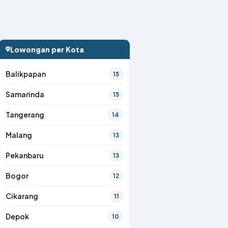
Lowongan per Kota
Balikpapan
15
Samarinda
15
Tangerang
14
Malang
13
Pekanbaru
13
Bogor
12
Cikarang
11
Depok
10