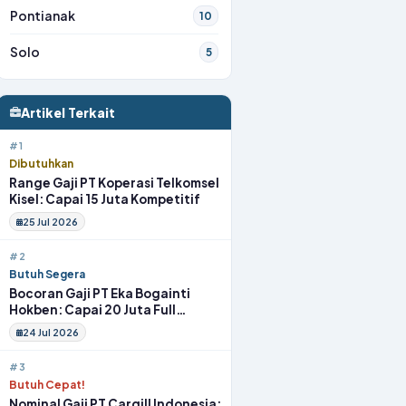
Pontianak
10
Solo
5
Artikel Terkait
#1
Dibutuhkan
Range Gaji PT Koperasi Telkomsel
Kisel: Capai 15 Juta Kompetitif
25 Jul 2026
#2
Butuh Segera
Bocoran Gaji PT Eka Bogainti
Hokben: Capai 20 Juta Full
Benefit
24 Jul 2026
#3
Butuh Cepat!
Nominal Gaji PT Cargill Indonesia: