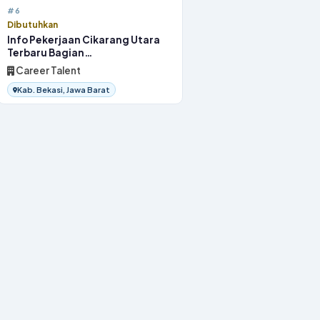
#6
Dibutuhkan
Info Pekerjaan Cikarang Utara
Terbaru Bagian
OperatorProduksi 2026
Career Talent
Kab. Bekasi, Jawa Barat