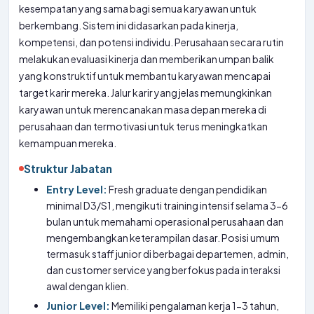
kesempatan yang sama bagi semua karyawan untuk
berkembang. Sistem ini didasarkan pada kinerja,
kompetensi, dan potensi individu. Perusahaan secara rutin
melakukan evaluasi kinerja dan memberikan umpan balik
yang konstruktif untuk membantu karyawan mencapai
target karir mereka. Jalur karir yang jelas memungkinkan
karyawan untuk merencanakan masa depan mereka di
perusahaan dan termotivasi untuk terus meningkatkan
kemampuan mereka.
Struktur Jabatan
Entry Level:
Fresh graduate dengan pendidikan
minimal D3/S1, mengikuti training intensif selama 3-6
bulan untuk memahami operasional perusahaan dan
mengembangkan keterampilan dasar. Posisi umum
termasuk staff junior di berbagai departemen, admin,
dan customer service yang berfokus pada interaksi
awal dengan klien.
Junior Level:
Memiliki pengalaman kerja 1-3 tahun,