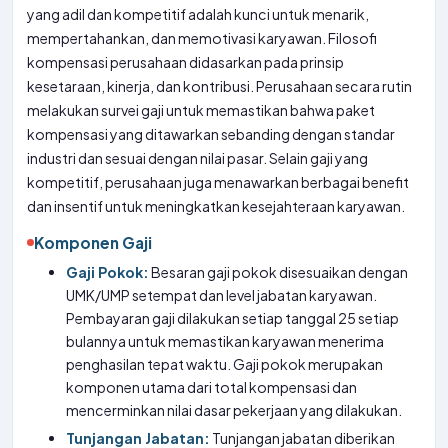
yang adil dan kompetitif adalah kunci untuk menarik,
mempertahankan, dan memotivasi karyawan. Filosofi
kompensasi perusahaan didasarkan pada prinsip
kesetaraan, kinerja, dan kontribusi. Perusahaan secara rutin
melakukan survei gaji untuk memastikan bahwa paket
kompensasi yang ditawarkan sebanding dengan standar
industri dan sesuai dengan nilai pasar. Selain gaji yang
kompetitif, perusahaan juga menawarkan berbagai benefit
dan insentif untuk meningkatkan kesejahteraan karyawan.
Komponen Gaji
Gaji Pokok:
Besaran gaji pokok disesuaikan dengan
UMK/UMP setempat dan level jabatan karyawan.
Pembayaran gaji dilakukan setiap tanggal 25 setiap
bulannya untuk memastikan karyawan menerima
penghasilan tepat waktu. Gaji pokok merupakan
komponen utama dari total kompensasi dan
mencerminkan nilai dasar pekerjaan yang dilakukan.
Tunjangan Jabatan:
Tunjangan jabatan diberikan