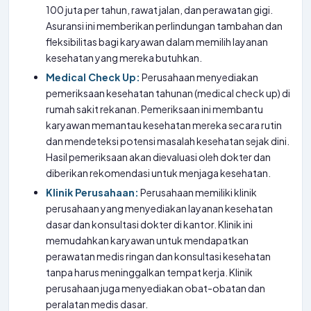
100 juta per tahun, rawat jalan, dan perawatan gigi.
Asuransi ini memberikan perlindungan tambahan dan
fleksibilitas bagi karyawan dalam memilih layanan
kesehatan yang mereka butuhkan.
Medical Check Up:
Perusahaan menyediakan
pemeriksaan kesehatan tahunan (medical check up) di
rumah sakit rekanan. Pemeriksaan ini membantu
karyawan memantau kesehatan mereka secara rutin
dan mendeteksi potensi masalah kesehatan sejak dini.
Hasil pemeriksaan akan dievaluasi oleh dokter dan
diberikan rekomendasi untuk menjaga kesehatan.
Klinik Perusahaan:
Perusahaan memiliki klinik
perusahaan yang menyediakan layanan kesehatan
dasar dan konsultasi dokter di kantor. Klinik ini
memudahkan karyawan untuk mendapatkan
perawatan medis ringan dan konsultasi kesehatan
tanpa harus meninggalkan tempat kerja. Klinik
perusahaan juga menyediakan obat-obatan dan
peralatan medis dasar.