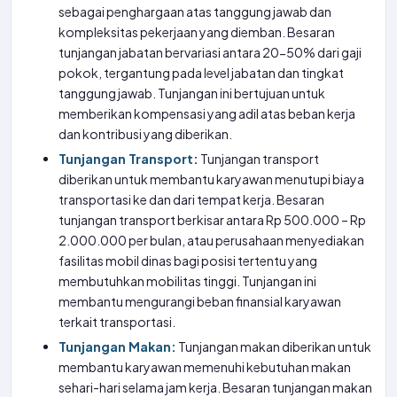
sebagai penghargaan atas tanggung jawab dan
kompleksitas pekerjaan yang diemban. Besaran
tunjangan jabatan bervariasi antara 20-50% dari gaji
pokok, tergantung pada level jabatan dan tingkat
tanggung jawab. Tunjangan ini bertujuan untuk
memberikan kompensasi yang adil atas beban kerja
dan kontribusi yang diberikan.
Tunjangan Transport:
Tunjangan transport
diberikan untuk membantu karyawan menutupi biaya
transportasi ke dan dari tempat kerja. Besaran
tunjangan transport berkisar antara Rp 500.000 – Rp
2.000.000 per bulan, atau perusahaan menyediakan
fasilitas mobil dinas bagi posisi tertentu yang
membutuhkan mobilitas tinggi. Tunjangan ini
membantu mengurangi beban finansial karyawan
terkait transportasi.
Tunjangan Makan:
Tunjangan makan diberikan untuk
membantu karyawan memenuhi kebutuhan makan
sehari-hari selama jam kerja. Besaran tunjangan makan