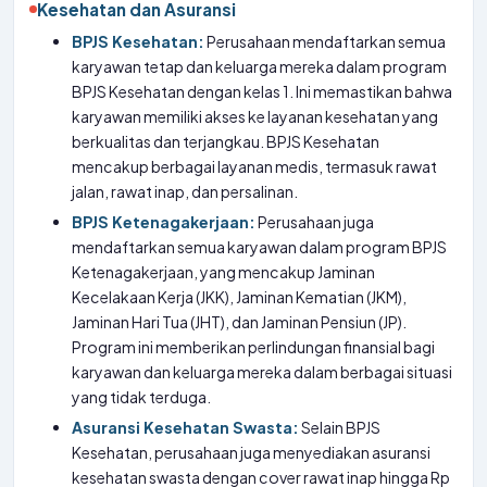
Kesehatan dan Asuransi
BPJS Kesehatan:
Perusahaan mendaftarkan semua
karyawan tetap dan keluarga mereka dalam program
BPJS Kesehatan dengan kelas 1. Ini memastikan bahwa
karyawan memiliki akses ke layanan kesehatan yang
berkualitas dan terjangkau. BPJS Kesehatan
mencakup berbagai layanan medis, termasuk rawat
jalan, rawat inap, dan persalinan.
BPJS Ketenagakerjaan:
Perusahaan juga
mendaftarkan semua karyawan dalam program BPJS
Ketenagakerjaan, yang mencakup Jaminan
Kecelakaan Kerja (JKK), Jaminan Kematian (JKM),
Jaminan Hari Tua (JHT), dan Jaminan Pensiun (JP).
Program ini memberikan perlindungan finansial bagi
karyawan dan keluarga mereka dalam berbagai situasi
yang tidak terduga.
Asuransi Kesehatan Swasta:
Selain BPJS
Kesehatan, perusahaan juga menyediakan asuransi
kesehatan swasta dengan cover rawat inap hingga Rp