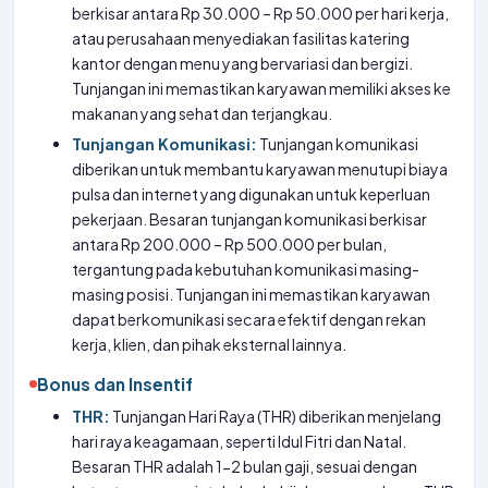
berkisar antara Rp 30.000 – Rp 50.000 per hari kerja,
atau perusahaan menyediakan fasilitas katering
kantor dengan menu yang bervariasi dan bergizi.
Tunjangan ini memastikan karyawan memiliki akses ke
makanan yang sehat dan terjangkau.
Tunjangan Komunikasi:
Tunjangan komunikasi
diberikan untuk membantu karyawan menutupi biaya
pulsa dan internet yang digunakan untuk keperluan
pekerjaan. Besaran tunjangan komunikasi berkisar
antara Rp 200.000 – Rp 500.000 per bulan,
tergantung pada kebutuhan komunikasi masing-
masing posisi. Tunjangan ini memastikan karyawan
dapat berkomunikasi secara efektif dengan rekan
kerja, klien, dan pihak eksternal lainnya.
Bonus dan Insentif
THR:
Tunjangan Hari Raya (THR) diberikan menjelang
hari raya keagamaan, seperti Idul Fitri dan Natal.
Besaran THR adalah 1-2 bulan gaji, sesuai dengan