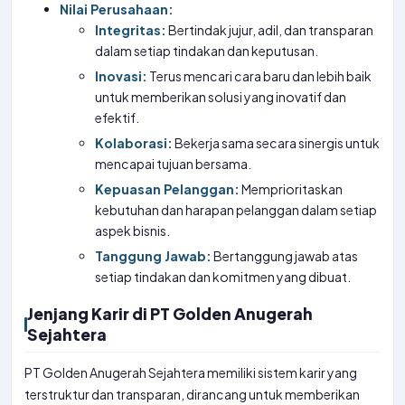
Nilai Perusahaan:
Integritas:
Bertindak jujur, adil, dan transparan
dalam setiap tindakan dan keputusan.
Inovasi:
Terus mencari cara baru dan lebih baik
untuk memberikan solusi yang inovatif dan
efektif.
Kolaborasi:
Bekerja sama secara sinergis untuk
mencapai tujuan bersama.
Kepuasan Pelanggan:
Memprioritaskan
kebutuhan dan harapan pelanggan dalam setiap
aspek bisnis.
Tanggung Jawab:
Bertanggung jawab atas
setiap tindakan dan komitmen yang dibuat.
Jenjang Karir di PT Golden Anugerah
Sejahtera
PT Golden Anugerah Sejahtera memiliki sistem karir yang
terstruktur dan transparan, dirancang untuk memberikan