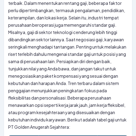
terbaik. Dalam menentukan rentang gaji, beberapa faktor
perlu dipertimbangkan, termasuk pengalaman, pendidikan,
keterampilan, dan lokasi kerja. Selain itu, industri tempat
perusahaan beroperasi juga memengaruhi standar gaji.
Misalnya, gaji di sektor teknologi cenderung lebih tinggi
dibandingkan sektor lainnya. Saat negosiasi gaji, karyawan
seringkali menghadapi tantangan. Penting untuk melakukan
riset terlebih dahulu mengenai standar gaji untuk posisi yang
sama di perusahaan lain. Persiapkan diri dengan baik,
tunjukkan nilai yang Anda bawa, dan jangan takut untuk
menegosiasikan paket kompensasi yang sesuai dengan
kebutuhan dan harapan Anda. Tren terbaru dalam sistem
penggajian menunjukkan peningkatan fokus pada
fleksibilitas dan personalisasi. Beberapa perusahaan
menawarkan opsi seperti kerja jarak jauh, jam kerja fleksibel,
atau program kesejahteraan yang disesuaikan dengan
kebutuhan individu karyawan. Berikut adalah tabel gaji untuk
PT Golden Anugerah Sejahtera: