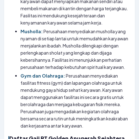
karyawan dapat menyiapkan makanan sendiri atau
membeli makanan di kantin dengan harga terjangkau.
Fasilitas ini mendukung kesejahteraan dan
kenyamanan karyawan selama jam kerja.
Musholla:
Perusahaan menyediakan musholla yang
nyaman di setiap lantai untuk memudahkan karyawan
menjalankan ibadah. Musholla dilengkapi dengan
perlengkapan sholat yang lengkap dan dijaga
kebersihannya. Fasilitas ini menunjukkan perhatian
perusahaan terhadap kebutuhan spiritual karyawan.
Gym dan Olahraga:
Perusahaan menyediakan
fasilitas fitness (gym) dan lapangan olahraga untuk
mendukung gaya hidup sehat karyawan. Karyawan
dapat menggunakan fasilitas ini secara gratis untuk
berolahraga dan menjaga kebugaran fisik mereka.
Perusahaan juga mengadakan kegiatan olahraga
bersama secara rutin untuk meningkatkan keakraban
dan kerjasama antar karyawan.
Daftar Gaji PT Golden Anugerah Sejahtera