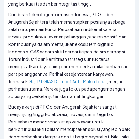
yang berkualitas dan berintegritas tinggi.
Di industri teknologi informasi Indonesia, PT Golden
Anugerah Sejahtera telah memantapkan posisinya sebagai
salah satu pemain kunci. Perusahaan ini dikenal karena
inovasi produknya, layanan pelanggan yang responsif, dan
kontribusinya dalam memajukan ekosistem digital di
Indonesia. GAS secara aktif berpartisipasi dalam berbagai
forum industri dan kemitraan strategis untuk terus
meningkatkan daya saing dan memberikan nilai tambah bagi
para pelanggannya. Perihal kesejahteraan karyawan,
termasuk
Gaji PT GIAS Dompet Auto Makin Tebal
, menjadi
perhatian utama. Mereka juga fokus pada pengembangan
solusi yang berkelanjutan dan ramah lingkungan.
Budaya kerja di PT Golden Anugerah Sejahtera sangat
menjunjung tinggi kolaborasi, inovasi, dan integritas.
Perusahaan mendorong setiap karyawan untuk
berkontribusi aktif dalam menciptakan solusi yang lebih baik
dan memberikan dampak positif bagi masyarakat. Nilai-nilai