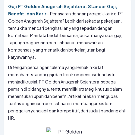
Gaji PT Golden Anugerah Sejahtera: Standar Gaji,
Benefit, dan Karir
– Penasaran dengan prospek karir di PT
Golden Anugerah Sejahtera? Lebih dari sekadar pekerjaan,
tentu kita mencari penghasilan yang sepadan dengan
kontribusi. Mari kita bedah bersama, bukan hanya soal gaji,
tapi juga bagaimana perusahaan ini menawarkan
kompensasi yang menarik dan berkelanjutan bagi
karyawannya.
Di tengah persaingan talenta yang semakin ketat,
memahami standar gaji dan tren kompensasi di industri
menjadi krusial. PT Golden Anugerah Sejahtera, sebagai
pemain di bidangnya, tentu memiliki strategi khusus dalam
menentukan upah dan benefit. Artikel ini akan mengupas
tuntas bagaimana perusahaan ini membangun sistem
penggajian yang adil dan kompetitif, dari sudut pandang ahli
HR.