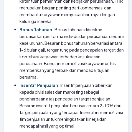
ketentuan pemerintah dan kebijakan perusahaan. THR
merupakan bagian penting dari kompensasi dan
membantu karyawan merayakan hari raya dengan
keluarga mereka.
Bonus Tahunan:
Bonus tahunan diberikan
berdasarkan performa individu dan perusahaan secara
keseluruhan. Besaran bonus tahunan bervariasi antara
1-6 bulan gaji, tergantung pada pencapaian target dan
kontribusi karyawan terhadap kesuksesan
perusahaan. Bonus ini memotivasi karyawan untuk
memberikan yang terbaik dan mencapai tujuan
bersama.
Insentif Penjualan:
Insentif penjualan diberikan
kepada divisi sales dan marketing sebagai
penghargaan atas pencapaian target penjualan.
Besaran insentif penjualan berkisar antara 2-10% dari
target penjualan yang tercapai. Insentif ini memotivasi
tim penjualan untuk meningkatkan kinerja dan
mencapai hasil yang optimal.