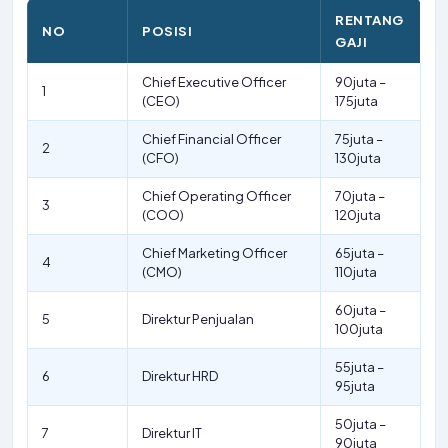
RENTANG
NO
POSISI
GAJI
Chief Executive Officer
90juta –
1
(CEO)
175juta
Chief Financial Officer
75juta –
2
(CFO)
130juta
Chief Operating Officer
70juta –
3
(COO)
120juta
Chief Marketing Officer
65juta –
4
(CMO)
110juta
60juta –
5
Direktur Penjualan
100juta
55juta –
6
Direktur HRD
95juta
50juta –
7
Direktur IT
90juta