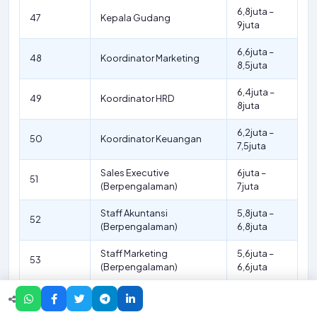
6,8juta –
47
Kepala Gudang
9juta
6,6juta –
48
Koordinator Marketing
8,5juta
6,4juta –
49
Koordinator HRD
8juta
6,2juta –
50
Koordinator Keuangan
7,5juta
Sales Executive
6juta –
51
(Berpengalaman)
7juta
Staff Akuntansi
5,8juta –
52
(Berpengalaman)
6,8juta
Staff Marketing
5,6juta –
53
(Berpengalaman)
6,6juta
Staff HRD
5,4juta –
54
(Berpengalaman)
6,4juta