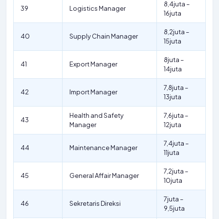
8,4juta –
39
Logistics Manager
16juta
8,2juta –
40
Supply Chain Manager
15juta
8juta –
41
Export Manager
14juta
7,8juta –
42
Import Manager
13juta
Health and Safety
7,6juta –
43
Manager
12juta
7,4juta –
44
Maintenance Manager
11juta
7,2juta –
45
General Affair Manager
10juta
7juta –
46
Sekretaris Direksi
9,5juta