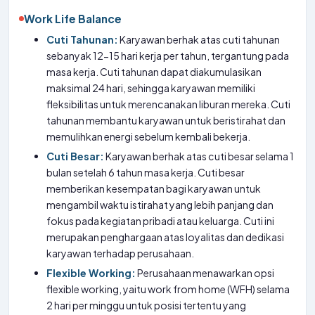
Work Life Balance
Cuti Tahunan:
Karyawan berhak atas cuti tahunan
sebanyak 12-15 hari kerja per tahun, tergantung pada
masa kerja. Cuti tahunan dapat diakumulasikan
maksimal 24 hari, sehingga karyawan memiliki
fleksibilitas untuk merencanakan liburan mereka. Cuti
tahunan membantu karyawan untuk beristirahat dan
memulihkan energi sebelum kembali bekerja.
Cuti Besar:
Karyawan berhak atas cuti besar selama 1
bulan setelah 6 tahun masa kerja. Cuti besar
memberikan kesempatan bagi karyawan untuk
mengambil waktu istirahat yang lebih panjang dan
fokus pada kegiatan pribadi atau keluarga. Cuti ini
merupakan penghargaan atas loyalitas dan dedikasi
karyawan terhadap perusahaan.
Flexible Working:
Perusahaan menawarkan opsi
flexible working, yaitu work from home (WFH) selama
2 hari per minggu untuk posisi tertentu yang