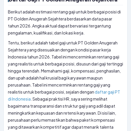
Berikut adalah estimasi rentang gaji untuk berbagai posisi di
PT Golden Anugerah Sejahtera berdasarkan data pasar
tahun 2026. Angka aktual dapat bervariasi tergantung
pengalaman, kualifikasi, dan lokasi kerja.
Tentu, berikut adalah tabel gaji untuk PT Golden Anugerah
Sejahtera yang disesuaikan dengan kondisi pasar kerja
Indonesia tahun 2026. Tabel ini mencerminkan rentang gaji
yang realistis untuk berbagai posisi, disusun dari gaji tertinggi
hingga terendah. Memahami gaji, kompensasi, penghasilan,
dan upah adalah hal krusial bagi karyawan maupun
perusahaan. Tabel ini mencerminkan rentang gaji yang
realistis untuk berbagai posisi, sejalan dengan
daftar gaji PT
di Indonesia
. Sebagai praktisi HR, saya sering melihat
bagaimana transparansi dan struktur gaji yang adil dapat
meningkatkan kepuasan dan retensi karyawan. Di sisi lain,
perusahaan perlu memastikan bahwa paket kompensasi
yang ditawarkan kompetitif agar dapat menarik talenta