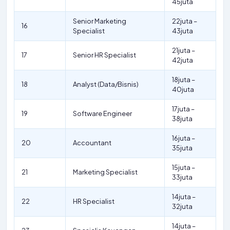
45juta
Senior Marketing
22juta –
16
Specialist
43juta
21juta –
17
Senior HR Specialist
42juta
18juta –
18
Analyst (Data/Bisnis)
40juta
17juta –
19
Software Engineer
38juta
16juta –
20
Accountant
35juta
15juta –
21
Marketing Specialist
33juta
14juta –
22
HR Specialist
32juta
14juta –