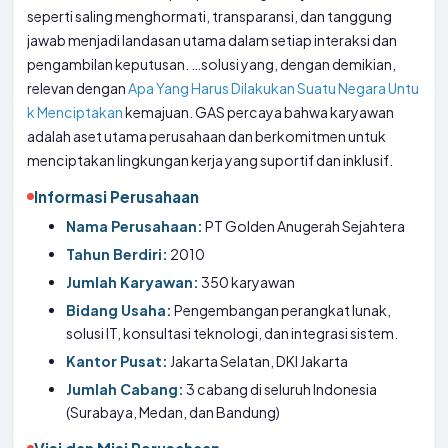
seperti saling menghormati, transparansi, dan tanggung
jawab menjadi landasan utama dalam setiap interaksi dan
pengambilan keputusan. …solusi yang, dengan demikian,
relevan dengan
Apa Yang Harus Dilakukan Suatu Negara Untu
k Menciptakan
kemajuan. GAS percaya bahwa karyawan
adalah aset utama perusahaan dan berkomitmen untuk
menciptakan lingkungan kerja yang suportif dan inklusif.
Informasi Perusahaan
Nama Perusahaan:
PT Golden Anugerah Sejahtera
Tahun Berdiri:
2010
Jumlah Karyawan:
350 karyawan
Bidang Usaha:
Pengembangan perangkat lunak,
solusi IT, konsultasi teknologi, dan integrasi sistem.
Kantor Pusat:
Jakarta Selatan, DKI Jakarta
Jumlah Cabang:
3 cabang di seluruh Indonesia
(Surabaya, Medan, dan Bandung)