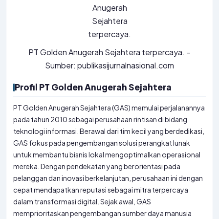
PT Golden Anugerah Sejahtera terpercaya. –
Sumber: publikasijurnalnasional.com
Profil PT Golden Anugerah Sejahtera
PT Golden Anugerah Sejahtera (GAS) memulai perjalanannya
pada tahun 2010 sebagai perusahaan rintisan di bidang
teknologi informasi. Berawal dari tim kecil yang berdedikasi,
GAS fokus pada pengembangan solusi perangkat lunak
untuk membantu bisnis lokal mengoptimalkan operasional
mereka. Dengan pendekatan yang berorientasi pada
pelanggan dan inovasi berkelanjutan, perusahaan ini dengan
cepat mendapatkan reputasi sebagai mitra terpercaya
dalam transformasi digital. Sejak awal, GAS
memprioritaskan pengembangan sumber daya manusia