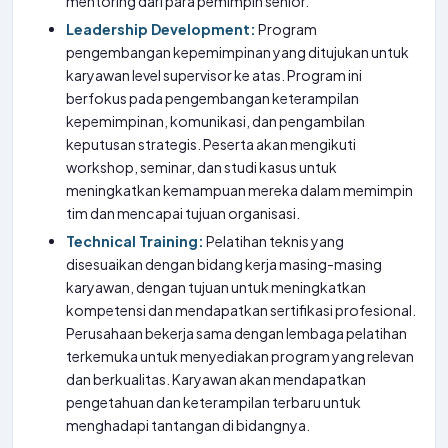
mentoring dari para pemimpin senior.
Leadership Development:
Program
pengembangan kepemimpinan yang ditujukan untuk
karyawan level supervisor ke atas. Program ini
berfokus pada pengembangan keterampilan
kepemimpinan, komunikasi, dan pengambilan
keputusan strategis. Peserta akan mengikuti
workshop, seminar, dan studi kasus untuk
meningkatkan kemampuan mereka dalam memimpin
tim dan mencapai tujuan organisasi.
Technical Training:
Pelatihan teknis yang
disesuaikan dengan bidang kerja masing-masing
karyawan, dengan tujuan untuk meningkatkan
kompetensi dan mendapatkan sertifikasi profesional.
Perusahaan bekerja sama dengan lembaga pelatihan
terkemuka untuk menyediakan program yang relevan
dan berkualitas. Karyawan akan mendapatkan
pengetahuan dan keterampilan terbaru untuk
menghadapi tantangan di bidangnya.