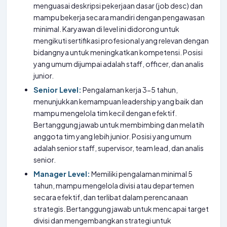
menguasai deskripsi pekerjaan dasar (job desc) dan
mampu bekerja secara mandiri dengan pengawasan
minimal. Karyawan di level ini didorong untuk
mengikuti sertifikasi profesional yang relevan dengan
bidangnya untuk meningkatkan kompetensi. Posisi
yang umum dijumpai adalah staff, officer, dan analis
junior.
Senior Level:
Pengalaman kerja 3-5 tahun,
menunjukkan kemampuan leadership yang baik dan
mampu mengelola tim kecil dengan efektif.
Bertanggung jawab untuk membimbing dan melatih
anggota tim yang lebih junior. Posisi yang umum
adalah senior staff, supervisor, team lead, dan analis
senior.
Manager Level:
Memiliki pengalaman minimal 5
tahun, mampu mengelola divisi atau departemen
secara efektif, dan terlibat dalam perencanaan
strategis. Bertanggung jawab untuk mencapai target
divisi dan mengembangkan strategi untuk