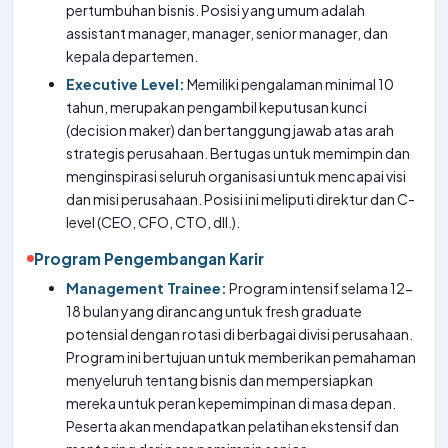
pertumbuhan bisnis. Posisi yang umum adalah
assistant manager, manager, senior manager, dan
kepala departemen.
Executive Level:
Memiliki pengalaman minimal 10
tahun, merupakan pengambil keputusan kunci
(decision maker) dan bertanggung jawab atas arah
strategis perusahaan. Bertugas untuk memimpin dan
menginspirasi seluruh organisasi untuk mencapai visi
dan misi perusahaan. Posisi ini meliputi direktur dan C-
level (CEO, CFO, CTO, dll.).
Program Pengembangan Karir
Management Trainee:
Program intensif selama 12-
18 bulan yang dirancang untuk fresh graduate
potensial dengan rotasi di berbagai divisi perusahaan.
Program ini bertujuan untuk memberikan pemahaman
menyeluruh tentang bisnis dan mempersiapkan
mereka untuk peran kepemimpinan di masa depan.
Peserta akan mendapatkan pelatihan ekstensif dan