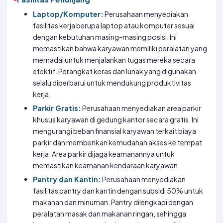
Laptop/Komputer:
Perusahaan menyediakan
fasilitas kerja berupa laptop atau komputer sesuai
dengan kebutuhan masing-masing posisi. Ini
memastikan bahwa karyawan memiliki peralatan yang
memadai untuk menjalankan tugas mereka secara
efektif. Perangkat keras dan lunak yang digunakan
selalu diperbarui untuk mendukung produktivitas
kerja.
Parkir Gratis:
Perusahaan menyediakan area parkir
khusus karyawan di gedung kantor secara gratis. Ini
mengurangi beban finansial karyawan terkait biaya
parkir dan memberikan kemudahan akses ke tempat
kerja. Area parkir dijaga keamanannya untuk
memastikan keamanan kendaraan karyawan.
Pantry dan Kantin:
Perusahaan menyediakan
fasilitas pantry dan kantin dengan subsidi 50% untuk
makanan dan minuman. Pantry dilengkapi dengan
peralatan masak dan makanan ringan, sehingga