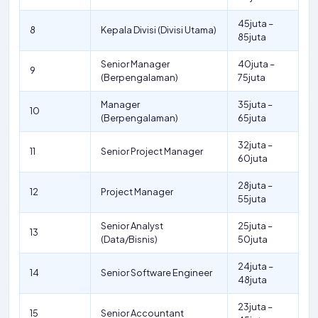
45juta –
8
Kepala Divisi (Divisi Utama)
85juta
Senior Manager
40juta –
9
(Berpengalaman)
75juta
Manager
35juta –
10
(Berpengalaman)
65juta
32juta –
11
Senior Project Manager
60juta
28juta –
12
Project Manager
55juta
Senior Analyst
25juta –
13
(Data/Bisnis)
50juta
24juta –
14
Senior Software Engineer
48juta
23juta –
15
Senior Accountant