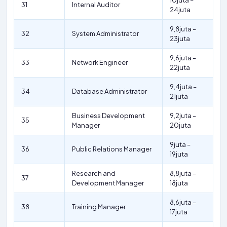
10juta –
31
Internal Auditor
24juta
9,8juta –
32
System Administrator
23juta
9,6juta –
33
Network Engineer
22juta
9,4juta –
34
Database Administrator
21juta
Business Development
9,2juta –
35
Manager
20juta
9juta –
36
Public Relations Manager
19juta
Research and
8,8juta –
37
Development Manager
18juta
8,6juta –
38
Training Manager
17juta