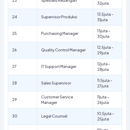
23
Spesialis Keuangan
32juta
13,5juta –
24
Supervisor Produksi
31juta
13juta –
25
Purchasing Manager
30juta
12,5juta –
26
Quality Control Manager
29juta
12juta –
27
IT Support Manager
28juta
11,5juta –
28
Sales Supervisor
27juta
Customer Service
11juta –
29
Manager
26juta
10,5juta –
30
Legal Counsel
25juta