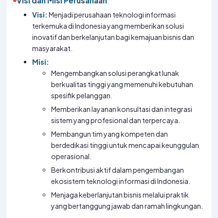
Visi dan Misi Perusahaan
Visi:
Menjadi perusahaan teknologi informasi
terkemuka di Indonesia yang memberikan solusi
inovatif dan berkelanjutan bagi kemajuan bisnis dan
masyarakat.
Misi:
Mengembangkan solusi perangkat lunak
berkualitas tinggi yang memenuhi kebutuhan
spesifik pelanggan.
Memberikan layanan konsultasi dan integrasi
sistem yang profesional dan terpercaya.
Membangun tim yang kompeten dan
berdedikasi tinggi untuk mencapai keunggulan
operasional.
Berkontribusi aktif dalam pengembangan
ekosistem teknologi informasi di Indonesia.
Menjaga keberlanjutan bisnis melalui praktik
yang bertanggung jawab dan ramah lingkungan.