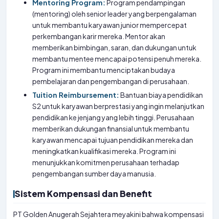
Mentoring Program:
Program pendampingan
(mentoring) oleh senior leader yang berpengalaman
untuk membantu karyawan junior mempercepat
perkembangan karir mereka. Mentor akan
memberikan bimbingan, saran, dan dukungan untuk
membantu mentee mencapai potensi penuh mereka.
Program ini membantu menciptakan budaya
pembelajaran dan pengembangan di perusahaan.
Tuition Reimbursement:
Bantuan biaya pendidikan
S2 untuk karyawan berprestasi yang ingin melanjutkan
pendidikan ke jenjang yang lebih tinggi. Perusahaan
memberikan dukungan finansial untuk membantu
karyawan mencapai tujuan pendidikan mereka dan
meningkatkan kualifikasi mereka. Program ini
menunjukkan komitmen perusahaan terhadap
pengembangan sumber daya manusia.
Sistem Kompensasi dan Benefit
PT Golden Anugerah Sejahtera meyakini bahwa kompensasi