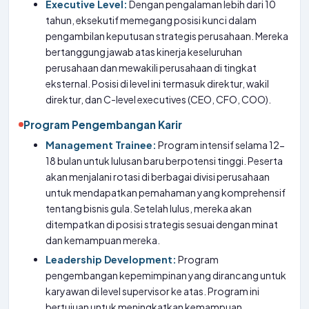
Executive Level:
Dengan pengalaman lebih dari 10
tahun, eksekutif memegang posisi kunci dalam
pengambilan keputusan strategis perusahaan. Mereka
bertanggung jawab atas kinerja keseluruhan
perusahaan dan mewakili perusahaan di tingkat
eksternal. Posisi di level ini termasuk direktur, wakil
direktur, dan C-level executives (CEO, CFO, COO).
Program Pengembangan Karir
Management Trainee:
Program intensif selama 12-
18 bulan untuk lulusan baru berpotensi tinggi. Peserta
akan menjalani rotasi di berbagai divisi perusahaan
untuk mendapatkan pemahaman yang komprehensif
tentang bisnis gula. Setelah lulus, mereka akan
ditempatkan di posisi strategis sesuai dengan minat
dan kemampuan mereka.
Leadership Development:
Program
pengembangan kepemimpinan yang dirancang untuk
karyawan di level supervisor ke atas. Program ini
bertujuan untuk meningkatkan kemampuan