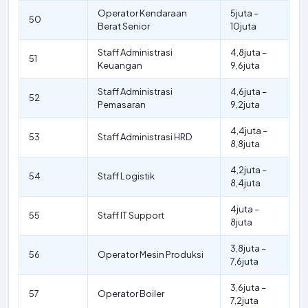
Operator Kendaraan
5juta –
50
Berat Senior
10juta
Staff Administrasi
4,8juta –
51
Keuangan
9,6juta
Staff Administrasi
4,6juta –
52
Pemasaran
9,2juta
4,4juta –
53
Staff Administrasi HRD
8,8juta
4,2juta –
54
Staff Logistik
8,4juta
4juta –
55
Staff IT Support
8juta
3,8juta –
56
Operator Mesin Produksi
7,6juta
3,6juta –
57
Operator Boiler
7,2juta