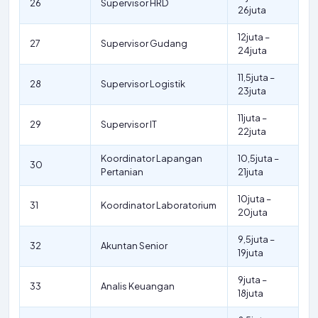
26
Supervisor HRD
26juta
12juta –
27
Supervisor Gudang
24juta
11,5juta –
28
Supervisor Logistik
23juta
11juta –
29
Supervisor IT
22juta
Koordinator Lapangan
10,5juta –
30
Pertanian
21juta
10juta –
31
Koordinator Laboratorium
20juta
9,5juta –
32
Akuntan Senior
19juta
9juta –
33
Analis Keuangan
18juta