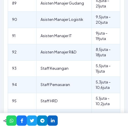
10juta –
89
Asisten Manajer Gudang
21juta
9,5juta –
90
Asisten Manajer Logistik
20juta
9juta –
91
Asisten Manajer IT
19juta
8,5juta –
92
Asisten Manajer R&D
18juta
5,5juta –
93
Staff Keuangan
11juta
5,3juta –
94
Staff Pemasaran
10,6juta
5,1juta –
95
Staff HRD
10,2juta
4,9juta –
96
Staff R&D
9,8juta