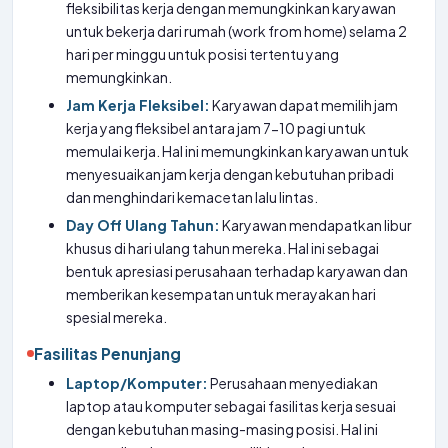
fleksibilitas kerja dengan memungkinkan karyawan
untuk bekerja dari rumah (work from home) selama 2
hari per minggu untuk posisi tertentu yang
memungkinkan.
Jam Kerja Fleksibel:
Karyawan dapat memilih jam
kerja yang fleksibel antara jam 7-10 pagi untuk
memulai kerja. Hal ini memungkinkan karyawan untuk
menyesuaikan jam kerja dengan kebutuhan pribadi
dan menghindari kemacetan lalu lintas.
Day Off Ulang Tahun:
Karyawan mendapatkan libur
khusus di hari ulang tahun mereka. Hal ini sebagai
bentuk apresiasi perusahaan terhadap karyawan dan
memberikan kesempatan untuk merayakan hari
spesial mereka.
Fasilitas Penunjang
Laptop/Komputer:
Perusahaan menyediakan
laptop atau komputer sebagai fasilitas kerja sesuai
dengan kebutuhan masing-masing posisi. Hal ini