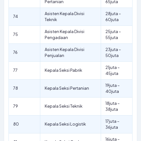
Pertanian
65juta
Asisten Kepala Divisi
28juta –
74
Teknik
60juta
Asisten Kepala Divisi
25juta –
75
Pengadaan
55juta
Asisten Kepala Divisi
23juta –
76
Penjualan
50juta
21juta –
77
Kepala Seksi Pabrik
45juta
19juta –
78
Kepala Seksi Pertanian
40juta
18juta –
79
Kepala Seksi Teknik
38juta
17juta –
80
Kepala Seksi Logistik
36juta
16juta –