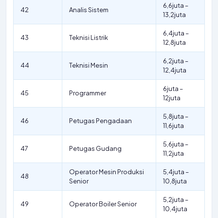
6,6juta –
42
Analis Sistem
13,2juta
6,4juta –
43
Teknisi Listrik
12,8juta
6,2juta –
44
Teknisi Mesin
12,4juta
6juta –
45
Programmer
12juta
5,8juta –
46
Petugas Pengadaan
11,6juta
5,6juta –
47
Petugas Gudang
11,2juta
Operator Mesin Produksi
5,4juta –
48
Senior
10,8juta
5,2juta –
49
Operator Boiler Senior
10,4juta