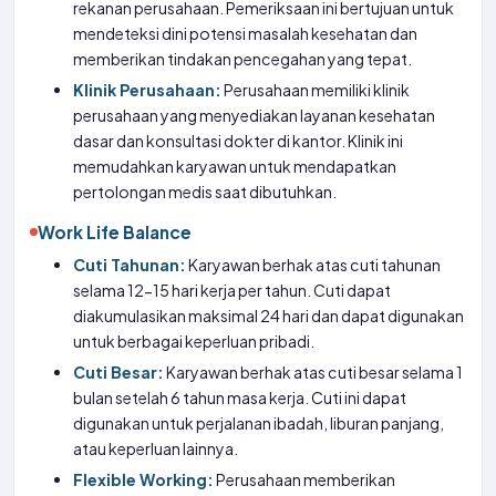
rekanan perusahaan. Pemeriksaan ini bertujuan untuk
mendeteksi dini potensi masalah kesehatan dan
memberikan tindakan pencegahan yang tepat.
Klinik Perusahaan:
Perusahaan memiliki klinik
perusahaan yang menyediakan layanan kesehatan
dasar dan konsultasi dokter di kantor. Klinik ini
memudahkan karyawan untuk mendapatkan
pertolongan medis saat dibutuhkan.
Work Life Balance
Cuti Tahunan:
Karyawan berhak atas cuti tahunan
selama 12-15 hari kerja per tahun. Cuti dapat
diakumulasikan maksimal 24 hari dan dapat digunakan
untuk berbagai keperluan pribadi.
Cuti Besar:
Karyawan berhak atas cuti besar selama 1
bulan setelah 6 tahun masa kerja. Cuti ini dapat
digunakan untuk perjalanan ibadah, liburan panjang,
atau keperluan lainnya.
Flexible Working:
Perusahaan memberikan