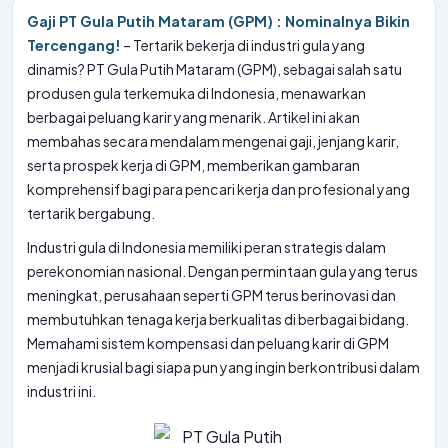
Gaji PT Gula Putih Mataram (GPM) : Nominalnya Bikin
Tercengang!
– Tertarik bekerja di industri gula yang
dinamis? PT Gula Putih Mataram (GPM), sebagai salah satu
produsen gula terkemuka di Indonesia, menawarkan
berbagai peluang karir yang menarik. Artikel ini akan
membahas secara mendalam mengenai gaji, jenjang karir,
serta prospek kerja di GPM, memberikan gambaran
komprehensif bagi para pencari kerja dan profesional yang
tertarik bergabung.
Industri gula di Indonesia memiliki peran strategis dalam
perekonomian nasional. Dengan permintaan gula yang terus
meningkat, perusahaan seperti GPM terus berinovasi dan
membutuhkan tenaga kerja berkualitas di berbagai bidang.
Memahami sistem kompensasi dan peluang karir di GPM
menjadi krusial bagi siapa pun yang ingin berkontribusi dalam
industri ini.