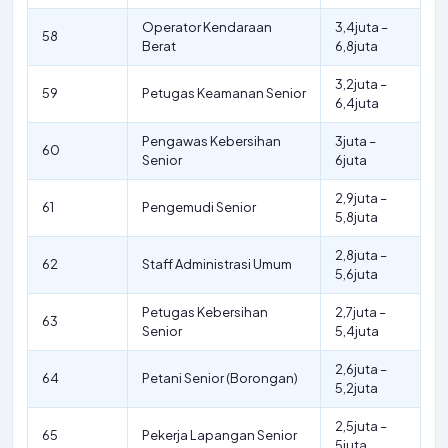
Operator Kendaraan
3,4juta –
58
Berat
6,8juta
3,2juta –
59
Petugas Keamanan Senior
6,4juta
Pengawas Kebersihan
3juta –
60
Senior
6juta
2,9juta –
61
Pengemudi Senior
5,8juta
2,8juta –
62
Staff Administrasi Umum
5,6juta
Petugas Kebersihan
2,7juta –
63
Senior
5,4juta
2,6juta –
64
Petani Senior (Borongan)
5,2juta
2,5juta –
65
Pekerja Lapangan Senior
5juta