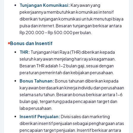
Tunjangan Komunikasi:
Karyawan yang
pekerjaannya membutuhkan komunikasi intensif
diberikan tunjangan komunikasi untuk menutupi biaya
pulsa dan internet. Besaran tunjangan berkisar antara
Rp 200.000 – Rp 500.000 per bulan.
Bonus dan Insentif
THR:
Tunjangan Hari Raya (THR) diberikan kepada
seluruh karyawan menjelang hari raya keagamaan.
Besaran THR adalah 1-2 bulan gaji, sesuai dengan
peraturan pemerintah dan kebijakan perusahaan.
Bonus Tahunan:
Bonus tahunan diberikan kepada
karyawan berdasarkan kinerja individu dan perusahaan
selama satu tahun. Besaran bonus berkisar antara 1-6
bulan gaji, tergantung pada pencapaian target dan
laba perusahaan.
Insentif Penjualan:
Divisi sales dan marketing
diberikan insentif penjualan sebagai penghargaan atas
pencapaian target penjualan. Insentif berkisar antara