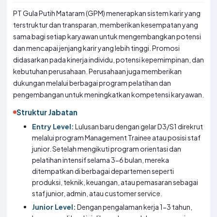
PT Gula Putih Mataram (GPM) menerapkan sistem karir yang
terstruktur dan transparan, memberikan kesempatan yang
sama bagi setiap karyawan untuk mengembangkan potensi
dan mencapai jenjang karir yang lebih tinggi. Promosi
didasarkan pada kinerja individu, potensi kepemimpinan, dan
kebutuhan perusahaan. Perusahaan juga memberikan
dukungan melalui berbagai program pelatihan dan
pengembangan untuk meningkatkan kompetensi karyawan.
Struktur Jabatan
Entry Level:
Lulusan baru dengan gelar D3/S1 direkrut
melalui program Management Trainee atau posisi staf
junior. Setelah mengikuti program orientasi dan
pelatihan intensif selama 3-6 bulan, mereka
ditempatkan di berbagai departemen seperti
produksi, teknik, keuangan, atau pemasaran sebagai
staf junior, admin, atau customer service.
Junior Level:
Dengan pengalaman kerja 1-3 tahun,