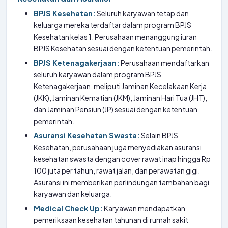
BPJS Kesehatan:
Seluruh karyawan tetap dan
keluarga mereka terdaftar dalam program BPJS
Kesehatan kelas 1. Perusahaan menanggung iuran
BPJS Kesehatan sesuai dengan ketentuan pemerintah.
BPJS Ketenagakerjaan:
Perusahaan mendaftarkan
seluruh karyawan dalam program BPJS
Ketenagakerjaan, meliputi Jaminan Kecelakaan Kerja
(JKK), Jaminan Kematian (JKM), Jaminan Hari Tua (JHT),
dan Jaminan Pensiun (JP) sesuai dengan ketentuan
pemerintah.
Asuransi Kesehatan Swasta:
Selain BPJS
Kesehatan, perusahaan juga menyediakan asuransi
kesehatan swasta dengan cover rawat inap hingga Rp
100 juta per tahun, rawat jalan, dan perawatan gigi.
Asuransi ini memberikan perlindungan tambahan bagi
karyawan dan keluarga.
Medical Check Up:
Karyawan mendapatkan
pemeriksaan kesehatan tahunan di rumah sakit