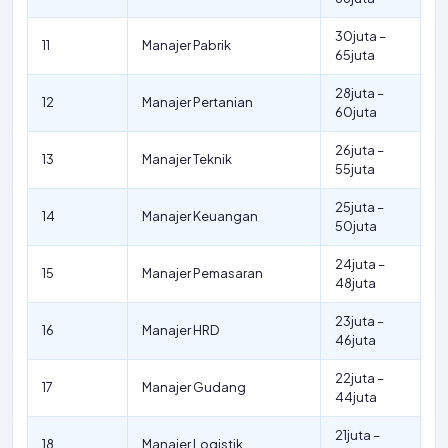
30juta –
11
Manajer Pabrik
65juta
28juta –
12
Manajer Pertanian
60juta
26juta –
13
Manajer Teknik
55juta
25juta –
14
Manajer Keuangan
50juta
24juta –
15
Manajer Pemasaran
48juta
23juta –
16
Manajer HRD
46juta
22juta –
17
Manajer Gudang
44juta
21juta –
18
Manajer Logistik