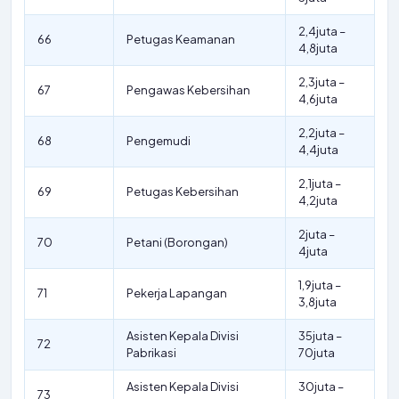
2,4juta –
66
Petugas Keamanan
4,8juta
2,3juta –
67
Pengawas Kebersihan
4,6juta
2,2juta –
68
Pengemudi
4,4juta
2,1juta –
69
Petugas Kebersihan
4,2juta
2juta –
70
Petani (Borongan)
4juta
1,9juta –
71
Pekerja Lapangan
3,8juta
Asisten Kepala Divisi
35juta –
72
Pabrikasi
70juta
Asisten Kepala Divisi
30juta –
73