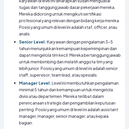
karyawan di level ini diharapkan sudah menguasai
tugas dan tanggung jawab dasar pekerjaan mereka.
Mereka didorong untuk mengikuti sertifikasi
profesional yang relevan dengan bidang kerja mereka.
Posisi yang umum di level ini adalah staf, officer, atau
analis.
Senior Level:
Karyawan dengan pengalaman 3-5
tahun menunjukkan kemampuan kepemimpinan dan
dapat mengelola tim kecil. Mereka bertanggung jawab
untuk membimbing dan melatih anggota tim yang
lebih junior. Posisi yang umum di level ini adalah senior
staff, supervisor, team lead, atau spesialis.
Manager Level:
Level ini membutuhkan pengalaman
minimal 5 tahun dan kemampuan untuk mengelola
divisi atau departemen. Mereka terlibat dalam
perencanaan strategis dan pengambilan keputusan
penting. Posisi yang umum di level ini adalah assistant
manager, manager, senior manager, atau kepala
bagian.