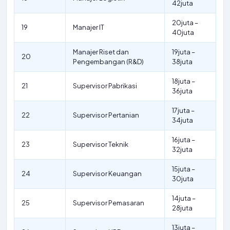
42juta
20juta –
19
Manajer IT
40juta
Manajer Riset dan
19juta –
20
Pengembangan (R&D)
38juta
18juta –
21
Supervisor Pabrikasi
36juta
17juta –
22
Supervisor Pertanian
34juta
16juta –
23
Supervisor Teknik
32juta
15juta –
24
Supervisor Keuangan
30juta
14juta –
25
Supervisor Pemasaran
28juta
13juta –