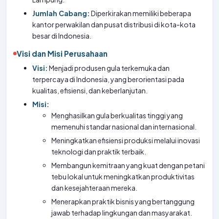
Jumlah Cabang:
Diperkirakan memiliki beberapa
kantor perwakilan dan pusat distribusi di kota-kota
besar di Indonesia.
Visi dan Misi Perusahaan
Visi:
Menjadi produsen gula terkemuka dan
terpercaya di Indonesia, yang berorientasi pada
kualitas, efisiensi, dan keberlanjutan.
Misi:
Menghasilkan gula berkualitas tinggi yang
memenuhi standar nasional dan internasional.
Meningkatkan efisiensi produksi melalui inovasi
teknologi dan praktik terbaik.
Membangun kemitraan yang kuat dengan petani
tebu lokal untuk meningkatkan produktivitas
dan kesejahteraan mereka.
Menerapkan praktik bisnis yang bertanggung
jawab terhadap lingkungan dan masyarakat.