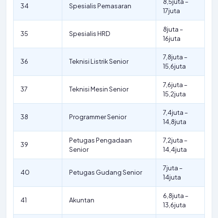
8,5juta –
34
Spesialis Pemasaran
17juta
8juta –
35
Spesialis HRD
16juta
7,8juta –
36
Teknisi Listrik Senior
15,6juta
7,6juta –
37
Teknisi Mesin Senior
15,2juta
7,4juta –
38
Programmer Senior
14,8juta
Petugas Pengadaan
7,2juta –
39
Senior
14,4juta
7juta –
40
Petugas Gudang Senior
14juta
6,8juta –
41
Akuntan
13,6juta