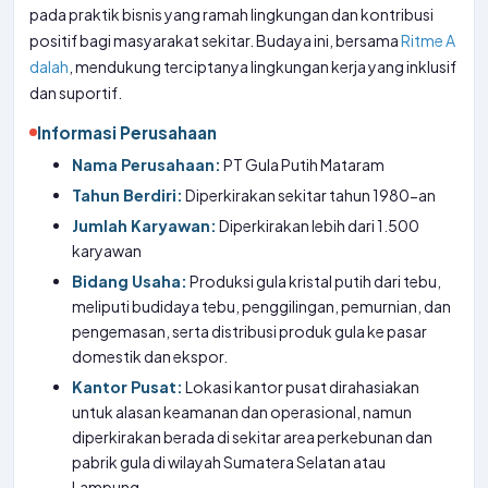
pada praktik bisnis yang ramah lingkungan dan kontribusi
positif bagi masyarakat sekitar. Budaya ini, bersama
Ritme A
dalah
, mendukung terciptanya lingkungan kerja yang inklusif
dan suportif.
Informasi Perusahaan
Nama Perusahaan:
PT Gula Putih Mataram
Tahun Berdiri:
Diperkirakan sekitar tahun 1980-an
Jumlah Karyawan:
Diperkirakan lebih dari 1.500
karyawan
Bidang Usaha:
Produksi gula kristal putih dari tebu,
meliputi budidaya tebu, penggilingan, pemurnian, dan
pengemasan, serta distribusi produk gula ke pasar
domestik dan ekspor.
Kantor Pusat:
Lokasi kantor pusat dirahasiakan
untuk alasan keamanan dan operasional, namun
diperkirakan berada di sekitar area perkebunan dan
pabrik gula di wilayah Sumatera Selatan atau
Lampung.