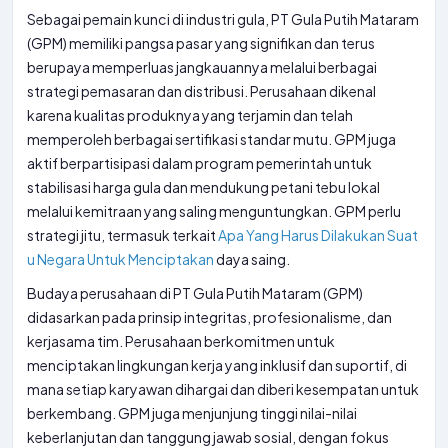
Sebagai pemain kunci di industri gula, PT Gula Putih Mataram
(GPM) memiliki pangsa pasar yang signifikan dan terus
berupaya memperluas jangkauannya melalui berbagai
strategi pemasaran dan distribusi. Perusahaan dikenal
karena kualitas produknya yang terjamin dan telah
memperoleh berbagai sertifikasi standar mutu. GPM juga
aktif berpartisipasi dalam program pemerintah untuk
stabilisasi harga gula dan mendukung petani tebu lokal
melalui kemitraan yang saling menguntungkan. GPM perlu
strategi jitu, termasuk terkait
Apa Yang Harus Dilakukan Suat
u Negara Untuk Menciptakan
daya saing.
Budaya perusahaan di PT Gula Putih Mataram (GPM)
didasarkan pada prinsip integritas, profesionalisme, dan
kerjasama tim. Perusahaan berkomitmen untuk
menciptakan lingkungan kerja yang inklusif dan suportif, di
mana setiap karyawan dihargai dan diberi kesempatan untuk
berkembang. GPM juga menjunjung tinggi nilai-nilai
keberlanjutan dan tanggung jawab sosial, dengan fokus