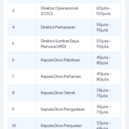
Direktur Operasional
60juta –
3
(COO)
100juta
55juta –
4
Direktur Pemasaran
95juta
Direktur Sumber Daya
50juta –
5
Manusia (HRD)
90juta
45juta –
6
Kepala Divisi Pabrikasi
85juta
40juta –
7
Kepala Divisi Pertanian
80juta
38juta –
8
Kepala Divisi Teknik
75juta
35juta –
9
Kepala Divisi Pengadaan
70juta
33juta –
10
Kepala Divisi Penjualan
68juta