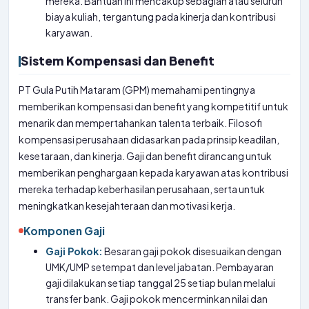
mereka. Bantuan ini mencakup sebagian atau seluruh
biaya kuliah, tergantung pada kinerja dan kontribusi
karyawan.
Sistem Kompensasi dan Benefit
PT Gula Putih Mataram (GPM) memahami pentingnya
memberikan kompensasi dan benefit yang kompetitif untuk
menarik dan mempertahankan talenta terbaik. Filosofi
kompensasi perusahaan didasarkan pada prinsip keadilan,
kesetaraan, dan kinerja. Gaji dan benefit dirancang untuk
memberikan penghargaan kepada karyawan atas kontribusi
mereka terhadap keberhasilan perusahaan, serta untuk
meningkatkan kesejahteraan dan motivasi kerja.
Komponen Gaji
Gaji Pokok:
Besaran gaji pokok disesuaikan dengan
UMK/UMP setempat dan level jabatan. Pembayaran
gaji dilakukan setiap tanggal 25 setiap bulan melalui
transfer bank. Gaji pokok mencerminkan nilai dan