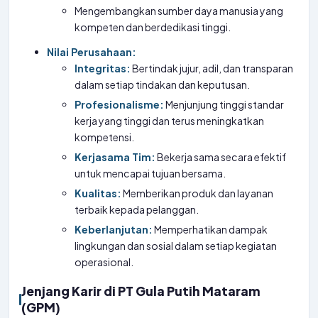
Mengembangkan sumber daya manusia yang
kompeten dan berdedikasi tinggi.
Nilai Perusahaan:
Integritas:
Bertindak jujur, adil, dan transparan
dalam setiap tindakan dan keputusan.
Profesionalisme:
Menjunjung tinggi standar
kerja yang tinggi dan terus meningkatkan
kompetensi.
Kerjasama Tim:
Bekerja sama secara efektif
untuk mencapai tujuan bersama.
Kualitas:
Memberikan produk dan layanan
terbaik kepada pelanggan.
Keberlanjutan:
Memperhatikan dampak
lingkungan dan sosial dalam setiap kegiatan
operasional.
Jenjang Karir di PT Gula Putih Mataram
(GPM)