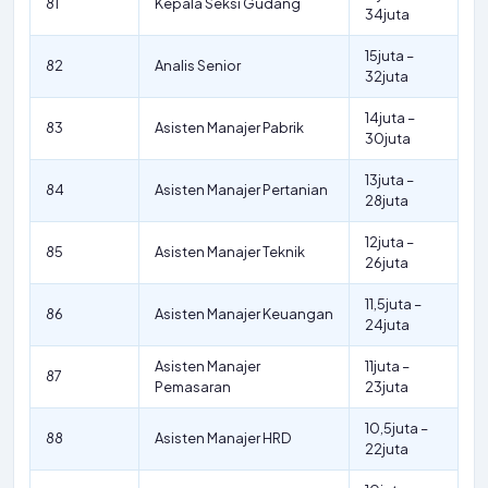
81
Kepala Seksi Gudang
34juta
15juta –
82
Analis Senior
32juta
14juta –
83
Asisten Manajer Pabrik
30juta
13juta –
84
Asisten Manajer Pertanian
28juta
12juta –
85
Asisten Manajer Teknik
26juta
11,5juta –
86
Asisten Manajer Keuangan
24juta
Asisten Manajer
11juta –
87
Pemasaran
23juta
10,5juta –
88
Asisten Manajer HRD
22juta