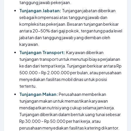
tanggung jawab pekerjaan.
Tunjangan Jabatan:
Tunjangan jabatan diberikan
sebagai kompensasi atas tanggung jawab dan
kompleksitas pekerjaan. Besaran tunjangan berkisar
antara 20-50% dari gaji pokok, tergantung pada level
jabatan dan tanggung jawab yang diemban oleh
karyawan.
Tunjangan Transport:
Karyawan diberikan
tunjangan transport untuk menutupi biaya perjalanan
ke dan dari tempat kerja. Tunjangan berkisar antara Rp
500.000 – Rp 2.000.000 per bulan, atau perusahaan
menyediakan fasilitas mobil dinas untuk posisi
tertentu.
Tunjangan Makan:
Perusahaan memberikan
tunjangan makan untuk memastikan karyawan
mendapatkan nutrisi yang cukup selama jam kerja.
Tunjangan diberikan dalam bentuk uang tunai sebesar
Rp 30.000 – Rp 50.000 per hari kerja, atau
perusahaan menyediakan fasilitas katering di kantor.