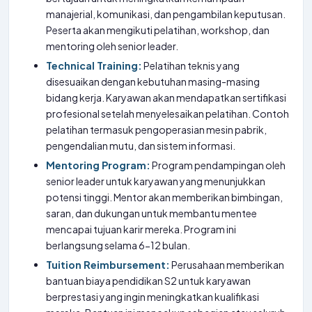
manajerial, komunikasi, dan pengambilan keputusan.
Peserta akan mengikuti pelatihan, workshop, dan
mentoring oleh senior leader.
Technical Training:
Pelatihan teknis yang
disesuaikan dengan kebutuhan masing-masing
bidang kerja. Karyawan akan mendapatkan sertifikasi
profesional setelah menyelesaikan pelatihan. Contoh
pelatihan termasuk pengoperasian mesin pabrik,
pengendalian mutu, dan sistem informasi.
Mentoring Program:
Program pendampingan oleh
senior leader untuk karyawan yang menunjukkan
potensi tinggi. Mentor akan memberikan bimbingan,
saran, dan dukungan untuk membantu mentee
mencapai tujuan karir mereka. Program ini
berlangsung selama 6-12 bulan.
Tuition Reimbursement:
Perusahaan memberikan
bantuan biaya pendidikan S2 untuk karyawan
berprestasi yang ingin meningkatkan kualifikasi