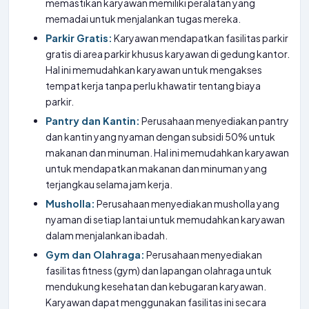
memastikan karyawan memiliki peralatan yang
memadai untuk menjalankan tugas mereka.
Parkir Gratis:
Karyawan mendapatkan fasilitas parkir
gratis di area parkir khusus karyawan di gedung kantor.
Hal ini memudahkan karyawan untuk mengakses
tempat kerja tanpa perlu khawatir tentang biaya
parkir.
Pantry dan Kantin:
Perusahaan menyediakan pantry
dan kantin yang nyaman dengan subsidi 50% untuk
makanan dan minuman. Hal ini memudahkan karyawan
untuk mendapatkan makanan dan minuman yang
terjangkau selama jam kerja.
Musholla:
Perusahaan menyediakan musholla yang
nyaman di setiap lantai untuk memudahkan karyawan
dalam menjalankan ibadah.
Gym dan Olahraga:
Perusahaan menyediakan
fasilitas fitness (gym) dan lapangan olahraga untuk
mendukung kesehatan dan kebugaran karyawan.
Karyawan dapat menggunakan fasilitas ini secara