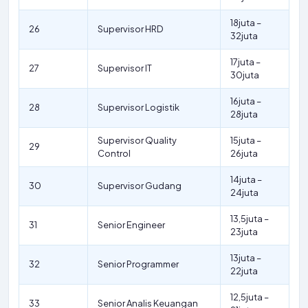
18juta –
26
Supervisor HRD
32juta
17juta –
27
Supervisor IT
30juta
16juta –
28
Supervisor Logistik
28juta
Supervisor Quality
15juta –
29
Control
26juta
14juta –
30
Supervisor Gudang
24juta
13,5juta –
31
Senior Engineer
23juta
13juta –
32
Senior Programmer
22juta
12,5juta –
33
Senior Analis Keuangan