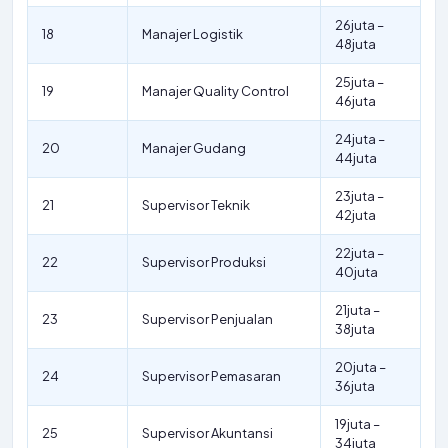
26juta –
18
Manajer Logistik
48juta
25juta –
19
Manajer Quality Control
46juta
24juta –
20
Manajer Gudang
44juta
23juta –
21
Supervisor Teknik
42juta
22juta –
22
Supervisor Produksi
40juta
21juta –
23
Supervisor Penjualan
38juta
20juta –
24
Supervisor Pemasaran
36juta
19juta –
25
Supervisor Akuntansi
34juta