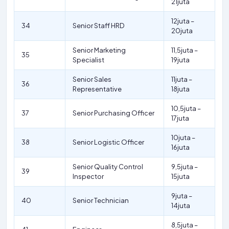
21juta
12juta –
34
Senior Staff HRD
20juta
Senior Marketing
11,5juta –
35
Specialist
19juta
Senior Sales
11juta –
36
Representative
18juta
10,5juta –
37
Senior Purchasing Officer
17juta
10juta –
38
Senior Logistic Officer
16juta
Senior Quality Control
9,5juta –
39
Inspector
15juta
9juta –
40
Senior Technician
14juta
8,5juta –