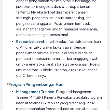
dengan pengalaman minimal 5 tahun bertanggung
jawab untuk mengelola divisi atau departemen
tertentu. Mereka terlibat dalam perencanaan
strategis, pengambilan keputusan penting, dan
pengelolaan anggaran. Posisi umum termasuk
assistant manager keuangan, manager pemasaran,
dan senior manager operasional.
Executive Level:
Level eksekutif adalah puncak karir
di PT Kinenta Purwakarta. Karyawan dengan
pengalaman minimal 10 tahun di posisi ini adalah
pembuat keputusan utama dan bertanggung jawab
untuk menetapkan arah strategis perusahaan. Posisi
umum termasuk direktur utama, direktur keuangan,
dan C-level lainnya.
Program Pengembangan Karir
Management Trainee:
Program Management
Trainee (MT) di PT Kinenta Purwakarta adalah program
intensif selama 12-18 bulan yang dirancang untuk
mengembangkan fresh graduate potensial menjadi