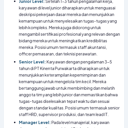
Junior Level:
Setelah 1-3 tahun pengalaman kerja,
karyawan di level junior diharapkan untuk menguasai
deskripsi pekerjaan dasar mereka dan menunjukkan
kemampuan untuk menyelesaikan tugas-tugas yang
lebih kompleks. Mereka juga didorong untuk
mengambil sertifikasi profesional yang relevan dengan
bidang mereka untuk meningkatkan kredibilitas
mereka. Posisi umum termasuk staff akuntansi,
officer pemasaran, dan teknisi perawatan.
Senior Level:
Karyawan dengan pengalaman 3-5
tahun di PT Kinenta Purwakarta diharapkan untuk
menunjukkan keterampilan kepemimpinan dan
kemampuan untuk mengelola tim kecil. Mereka
bertanggung jawab untuk membimbing dan melatih
anggota tim yang lebih junior dan memastikan bahwa
tugas-tugas diselesaikan tepat waktu dan sesuai
dengan standar kualitas. Posisi umum termasuk senior
staff HRD, supervisor produksi, dan team lead IT.
Manager Level:
Pada level manajerial, karyawan