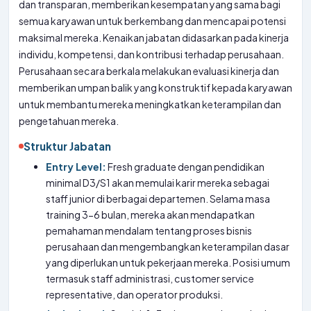
dan transparan, memberikan kesempatan yang sama bagi
semua karyawan untuk berkembang dan mencapai potensi
maksimal mereka. Kenaikan jabatan didasarkan pada kinerja
individu, kompetensi, dan kontribusi terhadap perusahaan.
Perusahaan secara berkala melakukan evaluasi kinerja dan
memberikan umpan balik yang konstruktif kepada karyawan
untuk membantu mereka meningkatkan keterampilan dan
pengetahuan mereka.
Struktur Jabatan
Entry Level:
Fresh graduate dengan pendidikan
minimal D3/S1 akan memulai karir mereka sebagai
staff junior di berbagai departemen. Selama masa
training 3-6 bulan, mereka akan mendapatkan
pemahaman mendalam tentang proses bisnis
perusahaan dan mengembangkan keterampilan dasar
yang diperlukan untuk pekerjaan mereka. Posisi umum
termasuk staff administrasi, customer service
representative, dan operator produksi.