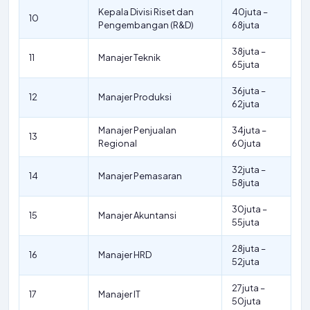
Kepala Divisi Riset dan
40juta –
10
Pengembangan (R&D)
68juta
38juta –
11
Manajer Teknik
65juta
36juta –
12
Manajer Produksi
62juta
Manajer Penjualan
34juta –
13
Regional
60juta
32juta –
14
Manajer Pemasaran
58juta
30juta –
15
Manajer Akuntansi
55juta
28juta –
16
Manajer HRD
52juta
27juta –
17
Manajer IT
50juta