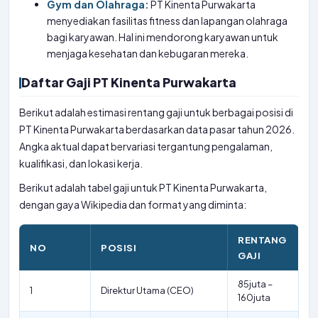
Gym dan Olahraga:
PT Kinenta Purwakarta
menyediakan fasilitas fitness dan lapangan olahraga
bagi karyawan. Hal ini mendorong karyawan untuk
menjaga kesehatan dan kebugaran mereka.
Daftar Gaji PT Kinenta Purwakarta
Berikut adalah estimasi rentang gaji untuk berbagai posisi di
PT Kinenta Purwakarta berdasarkan data pasar tahun 2026.
Angka aktual dapat bervariasi tergantung pengalaman,
kualifikasi, dan lokasi kerja.
Berikut adalah tabel gaji untuk PT Kinenta Purwakarta,
dengan gaya Wikipedia dan format yang diminta:
RENTANG
NO
POSISI
GAJI
85juta –
1
Direktur Utama (CEO)
160juta