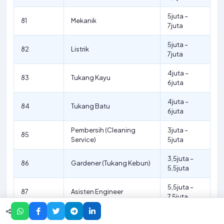
5juta –
81
Mekanik
7juta
5juta –
82
Listrik
7juta
4juta –
83
Tukang Kayu
6juta
4juta –
84
Tukang Batu
6juta
Pembersih (Cleaning
3juta –
85
Service)
5juta
3,5juta –
86
Gardener (Tukang Kebun)
5,5juta
5,5juta –
87
Asisten Engineer
7,5juta
5,3juta –
88
Asisten Programmer