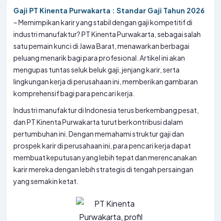
Gaji PT Kinenta Purwakarta : Standar Gaji Tahun 2026
– Memimpikan karir yang stabil dengan gaji kompetitif di
industri manufaktur? PT Kinenta Purwakarta, sebagai salah
satu pemain kunci di Jawa Barat, menawarkan berbagai
peluang menarik bagi para profesional. Artikel ini akan
mengupas tuntas seluk beluk gaji, jenjang karir, serta
lingkungan kerja di perusahaan ini, memberikan gambaran
komprehensif bagi para pencari kerja.
Industri manufaktur di Indonesia terus berkembang pesat,
dan PT Kinenta Purwakarta turut berkontribusi dalam
pertumbuhan ini. Dengan memahami struktur gaji dan
prospek karir di perusahaan ini, para pencari kerja dapat
membuat keputusan yang lebih tepat dan merencanakan
karir mereka dengan lebih strategis di tengah persaingan
yang semakin ketat.