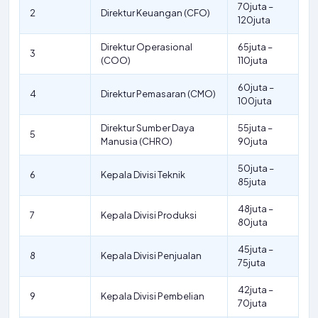
70juta –
2
Direktur Keuangan (CFO)
120juta
Direktur Operasional
65juta –
3
(COO)
110juta
60juta –
4
Direktur Pemasaran (CMO)
100juta
Direktur Sumber Daya
55juta –
5
Manusia (CHRO)
90juta
50juta –
6
Kepala Divisi Teknik
85juta
48juta –
7
Kepala Divisi Produksi
80juta
45juta –
8
Kepala Divisi Penjualan
75juta
42juta –
9
Kepala Divisi Pembelian
70juta