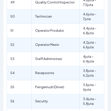
4,8juta –
49
Quality Control Inspector
7,5juta
4,6juta –
50
Technician
7juta
4,4juta –
51
Operator Produksi
6,8juta
4,2juta –
52
Operator Mesin
6,6juta
4juta –
53
Staff Administrasi
6,4juta
3,8juta –
54
Resepsionis
6,2juta
3,6juta –
55
Pengemudi (Driver)
6juta
3,4juta –
56
Security
5,8juta