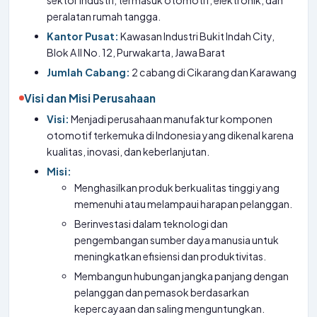
sektor industri, termasuk otomotif, elektronik, dan
peralatan rumah tangga.
Kantor Pusat:
Kawasan Industri Bukit Indah City,
Blok A II No. 12, Purwakarta, Jawa Barat
Jumlah Cabang:
2 cabang di Cikarang dan Karawang
Visi dan Misi Perusahaan
Visi:
Menjadi perusahaan manufaktur komponen
otomotif terkemuka di Indonesia yang dikenal karena
kualitas, inovasi, dan keberlanjutan.
Misi:
Menghasilkan produk berkualitas tinggi yang
memenuhi atau melampaui harapan pelanggan.
Berinvestasi dalam teknologi dan
pengembangan sumber daya manusia untuk
meningkatkan efisiensi dan produktivitas.
Membangun hubungan jangka panjang dengan
pelanggan dan pemasok berdasarkan
kepercayaan dan saling menguntungkan.