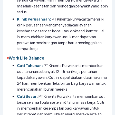
semua karyawan. Hal ini membantu mendeteksi dini
masalah kesehatan dan mencegah penyakit yang lebih
serius.
Klinik Perusahaan:
PT Kinenta Purwakarta memiliki
klinik perusahaan yang menyediakan layanan
kesehatan dasar dan konsultasi dokter di kantor. Hal
ini memudahkan karyawan untuk mendapatkan
perawatan medis ringan tanpa harus meninggalkan
tempat kerja.
Work Life Balance
Cuti Tahunan:
PT Kinenta Purwakarta memberikan
cuti tahunan sebanyak 12-15 hari kerja per tahun
kepada karyawan. Cuti ini dapat diakumulasi maksimal
24 hari, memberikan fleksibilitas bagi karyawan untuk
merencanakan liburan mereka.
Cuti Besar:
PT Kinenta Purwakarta memberikan cuti
besar selama 1 bulan setelah 6 tahun masa kerja. Cuti
ini memberikan kesempatan bagi karyawan untuk
beristirahat dan memulihkan energi mereka setelah