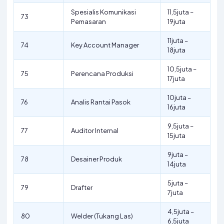
Spesialis Komunikasi
11,5juta –
73
Pemasaran
19juta
11juta –
74
Key Account Manager
18juta
10,5juta –
75
Perencana Produksi
17juta
10juta –
76
Analis Rantai Pasok
16juta
9,5juta –
77
Auditor Internal
15juta
9juta –
78
Desainer Produk
14juta
5juta –
79
Drafter
7juta
4,5juta –
80
Welder (Tukang Las)
6,5juta