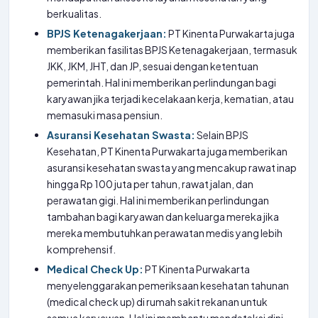
berkualitas.
BPJS Ketenagakerjaan:
PT Kinenta Purwakarta juga
memberikan fasilitas BPJS Ketenagakerjaan, termasuk
JKK, JKM, JHT, dan JP, sesuai dengan ketentuan
pemerintah. Hal ini memberikan perlindungan bagi
karyawan jika terjadi kecelakaan kerja, kematian, atau
memasuki masa pensiun.
Asuransi Kesehatan Swasta:
Selain BPJS
Kesehatan, PT Kinenta Purwakarta juga memberikan
asuransi kesehatan swasta yang mencakup rawat inap
hingga Rp 100 juta per tahun, rawat jalan, dan
perawatan gigi. Hal ini memberikan perlindungan
tambahan bagi karyawan dan keluarga mereka jika
mereka membutuhkan perawatan medis yang lebih
komprehensif.
Medical Check Up:
PT Kinenta Purwakarta
menyelenggarakan pemeriksaan kesehatan tahunan
(medical check up) di rumah sakit rekanan untuk