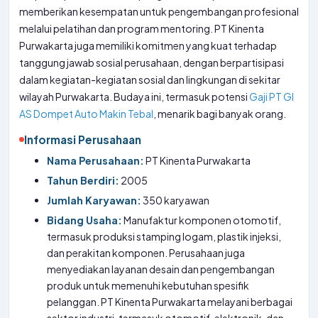
memberikan kesempatan untuk pengembangan profesional
melalui pelatihan dan program mentoring. PT Kinenta
Purwakarta juga memiliki komitmen yang kuat terhadap
tanggung jawab sosial perusahaan, dengan berpartisipasi
dalam kegiatan-kegiatan sosial dan lingkungan di sekitar
wilayah Purwakarta. Budaya ini, termasuk potensi
Gaji PT GI
AS Dompet Auto Makin Tebal
, menarik bagi banyak orang.
Informasi Perusahaan
Nama Perusahaan:
PT Kinenta Purwakarta
Tahun Berdiri:
2005
Jumlah Karyawan:
350 karyawan
Bidang Usaha:
Manufaktur komponen otomotif,
termasuk produksi stamping logam, plastik injeksi,
dan perakitan komponen. Perusahaan juga
menyediakan layanan desain dan pengembangan
produk untuk memenuhi kebutuhan spesifik
pelanggan. PT Kinenta Purwakarta melayani berbagai