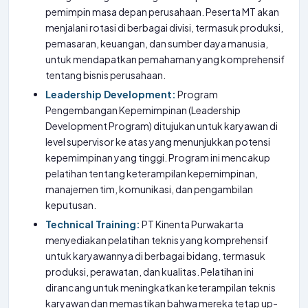
pemimpin masa depan perusahaan. Peserta MT akan
menjalani rotasi di berbagai divisi, termasuk produksi,
pemasaran, keuangan, dan sumber daya manusia,
untuk mendapatkan pemahaman yang komprehensif
tentang bisnis perusahaan.
Leadership Development:
Program
Pengembangan Kepemimpinan (Leadership
Development Program) ditujukan untuk karyawan di
level supervisor ke atas yang menunjukkan potensi
kepemimpinan yang tinggi. Program ini mencakup
pelatihan tentang keterampilan kepemimpinan,
manajemen tim, komunikasi, dan pengambilan
keputusan.
Technical Training:
PT Kinenta Purwakarta
menyediakan pelatihan teknis yang komprehensif
untuk karyawannya di berbagai bidang, termasuk
produksi, perawatan, dan kualitas. Pelatihan ini
dirancang untuk meningkatkan keterampilan teknis
karyawan dan memastikan bahwa mereka tetap up-