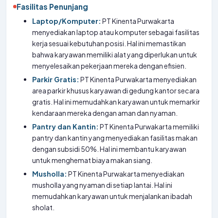
Fasilitas Penunjang
Laptop/Komputer:
PT Kinenta Purwakarta
menyediakan laptop atau komputer sebagai fasilitas
kerja sesuai kebutuhan posisi. Hal ini memastikan
bahwa karyawan memiliki alat yang diperlukan untuk
menyelesaikan pekerjaan mereka dengan efisien.
Parkir Gratis:
PT Kinenta Purwakarta menyediakan
area parkir khusus karyawan di gedung kantor secara
gratis. Hal ini memudahkan karyawan untuk memarkir
kendaraan mereka dengan aman dan nyaman.
Pantry dan Kantin:
PT Kinenta Purwakarta memiliki
pantry dan kantin yang menyediakan fasilitas makan
dengan subsidi 50%. Hal ini membantu karyawan
untuk menghemat biaya makan siang.
Musholla:
PT Kinenta Purwakarta menyediakan
musholla yang nyaman di setiap lantai. Hal ini
memudahkan karyawan untuk menjalankan ibadah
sholat.