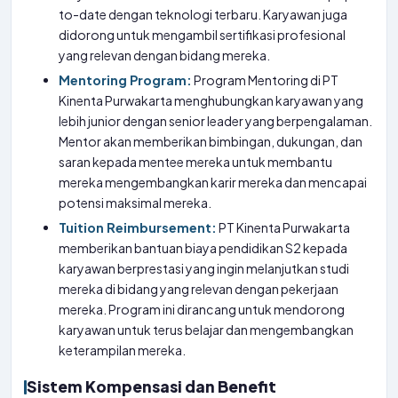
to-date dengan teknologi terbaru. Karyawan juga
didorong untuk mengambil sertifikasi profesional
yang relevan dengan bidang mereka.
Mentoring Program:
Program Mentoring di PT
Kinenta Purwakarta menghubungkan karyawan yang
lebih junior dengan senior leader yang berpengalaman.
Mentor akan memberikan bimbingan, dukungan, dan
saran kepada mentee mereka untuk membantu
mereka mengembangkan karir mereka dan mencapai
potensi maksimal mereka.
Tuition Reimbursement:
PT Kinenta Purwakarta
memberikan bantuan biaya pendidikan S2 kepada
karyawan berprestasi yang ingin melanjutkan studi
mereka di bidang yang relevan dengan pekerjaan
mereka. Program ini dirancang untuk mendorong
karyawan untuk terus belajar dan mengembangkan
keterampilan mereka.
Sistem Kompensasi dan Benefit