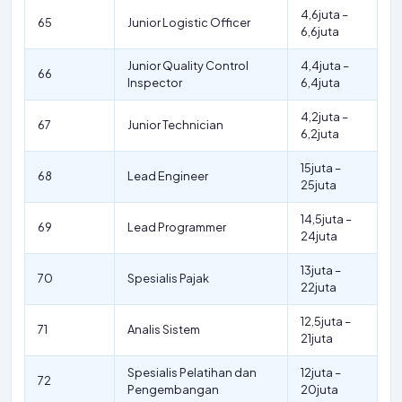
4,6juta –
65
Junior Logistic Officer
6,6juta
Junior Quality Control
4,4juta –
66
Inspector
6,4juta
4,2juta –
67
Junior Technician
6,2juta
15juta –
68
Lead Engineer
25juta
14,5juta –
69
Lead Programmer
24juta
13juta –
70
Spesialis Pajak
22juta
12,5juta –
71
Analis Sistem
21juta
Spesialis Pelatihan dan
12juta –
72
Pengembangan
20juta