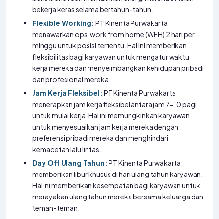
bekerja keras selama bertahun-tahun.
Flexible Working:
PT Kinenta Purwakarta
menawarkan opsi work from home (WFH) 2 hari per
minggu untuk posisi tertentu. Hal ini memberikan
fleksibilitas bagi karyawan untuk mengatur waktu
kerja mereka dan menyeimbangkan kehidupan pribadi
dan profesional mereka.
Jam Kerja Fleksibel:
PT Kinenta Purwakarta
menerapkan jam kerja fleksibel antara jam 7-10 pagi
untuk mulai kerja. Hal ini memungkinkan karyawan
untuk menyesuaikan jam kerja mereka dengan
preferensi pribadi mereka dan menghindari
kemacetan lalu lintas.
Day Off Ulang Tahun:
PT Kinenta Purwakarta
memberikan libur khusus di hari ulang tahun karyawan.
Hal ini memberikan kesempatan bagi karyawan untuk
merayakan ulang tahun mereka bersama keluarga dan
teman-teman.