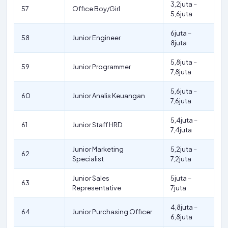
3,2juta –
57
Office Boy/Girl
5,6juta
6juta –
58
Junior Engineer
8juta
5,8juta –
59
Junior Programmer
7,8juta
5,6juta –
60
Junior Analis Keuangan
7,6juta
5,4juta –
61
Junior Staff HRD
7,4juta
Junior Marketing
5,2juta –
62
Specialist
7,2juta
Junior Sales
5juta –
63
Representative
7juta
4,8juta –
64
Junior Purchasing Officer
6,8juta