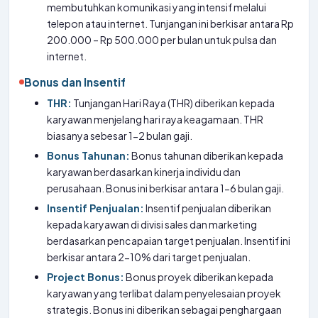
membutuhkan komunikasi yang intensif melalui
telepon atau internet. Tunjangan ini berkisar antara Rp
200.000 – Rp 500.000 per bulan untuk pulsa dan
internet.
Bonus dan Insentif
THR:
Tunjangan Hari Raya (THR) diberikan kepada
karyawan menjelang hari raya keagamaan. THR
biasanya sebesar 1-2 bulan gaji.
Bonus Tahunan:
Bonus tahunan diberikan kepada
karyawan berdasarkan kinerja individu dan
perusahaan. Bonus ini berkisar antara 1-6 bulan gaji.
Insentif Penjualan:
Insentif penjualan diberikan
kepada karyawan di divisi sales dan marketing
berdasarkan pencapaian target penjualan. Insentif ini
berkisar antara 2-10% dari target penjualan.
Project Bonus:
Bonus proyek diberikan kepada
karyawan yang terlibat dalam penyelesaian proyek
strategis. Bonus ini diberikan sebagai penghargaan