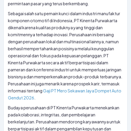
permintaan pasar yang terus berkembang.
Sebagai salah satu pemain kunci dalam industri manufaktur
komponen otomotif di Indonesia, PT Kinenta Purwakarta
dikenal karena kualitas produknya yang tinggi dan
komitmennya terhadap inovasi. Perusahaan ini bersaing
dengan perusahaan lokal dan multinasional lainnya, namun
berhasil mempertahankan posisinya melalui keunggulan
operasional dan fokus pada kepuasan pelanggan. PT
Kinenta Purwakarta secara aktif berpartisipasi dalam
pameran dan konferensi industri untuk memperluas jaringan
bisnisnya dan memperkenalkan produk-produk terbarunya.
Perusahaan ini juga menarik karena prospek karir, termasuk
informasi tentang
Gaji PT Mero Sekawan Jaya Dompet Auto
Gendut 2026
.
Budaya perusahaan di PT Kinenta Purwakarta menekankan
pada kolaborasi, integritas, dan pembelajaran
berkelanjutan. Perusahaan mendorong karyawannya untuk
berpartisipasi aktif dalam pengambilan keputusan dan