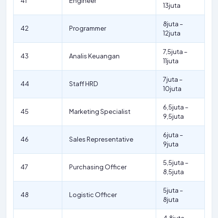
41
Engineer
13juta
8juta –
42
Programmer
12juta
7,5juta –
43
Analis Keuangan
11juta
7juta –
44
Staff HRD
10juta
6,5juta –
45
Marketing Specialist
9,5juta
6juta –
46
Sales Representative
9juta
5,5juta –
47
Purchasing Officer
8,5juta
5juta –
48
Logistic Officer
8juta