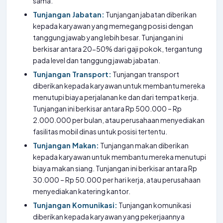
sama.
Tunjangan Jabatan:
Tunjangan jabatan diberikan
kepada karyawan yang memegang posisi dengan
tanggung jawab yang lebih besar. Tunjangan ini
berkisar antara 20-50% dari gaji pokok, tergantung
pada level dan tanggung jawab jabatan.
Tunjangan Transport:
Tunjangan transport
diberikan kepada karyawan untuk membantu mereka
menutupi biaya perjalanan ke dan dari tempat kerja.
Tunjangan ini berkisar antara Rp 500.000 – Rp
2.000.000 per bulan, atau perusahaan menyediakan
fasilitas mobil dinas untuk posisi tertentu.
Tunjangan Makan:
Tunjangan makan diberikan
kepada karyawan untuk membantu mereka menutupi
biaya makan siang. Tunjangan ini berkisar antara Rp
30.000 – Rp 50.000 per hari kerja, atau perusahaan
menyediakan katering kantor.
Tunjangan Komunikasi:
Tunjangan komunikasi
diberikan kepada karyawan yang pekerjaannya