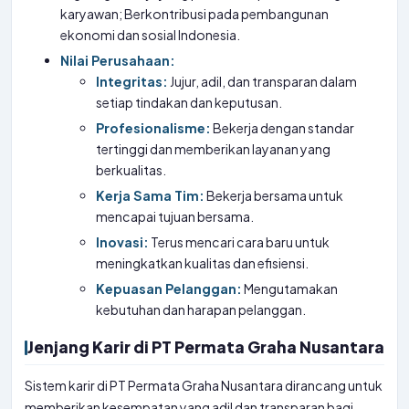
karyawan; Berkontribusi pada pembangunan
ekonomi dan sosial Indonesia.
Nilai Perusahaan:
Integritas:
Jujur, adil, dan transparan dalam
setiap tindakan dan keputusan.
Profesionalisme:
Bekerja dengan standar
tertinggi dan memberikan layanan yang
berkualitas.
Kerja Sama Tim:
Bekerja bersama untuk
mencapai tujuan bersama.
Inovasi:
Terus mencari cara baru untuk
meningkatkan kualitas dan efisiensi.
Kepuasan Pelanggan:
Mengutamakan
kebutuhan dan harapan pelanggan.
Jenjang Karir di PT Permata Graha Nusantara
Sistem karir di PT Permata Graha Nusantara dirancang untuk
memberikan kesempatan yang adil dan transparan bagi