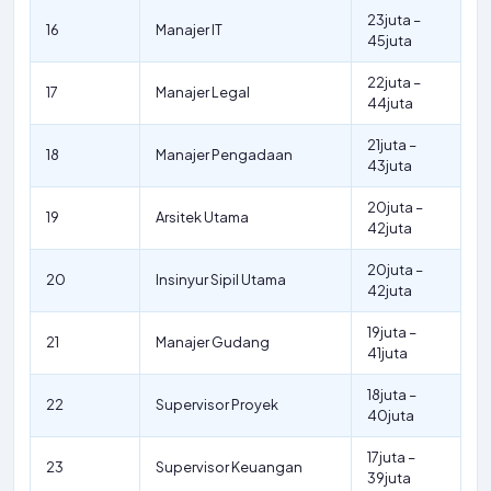
23juta –
16
Manajer IT
45juta
22juta –
17
Manajer Legal
44juta
21juta –
18
Manajer Pengadaan
43juta
20juta –
19
Arsitek Utama
42juta
20juta –
20
Insinyur Sipil Utama
42juta
19juta –
21
Manajer Gudang
41juta
18juta –
22
Supervisor Proyek
40juta
17juta –
23
Supervisor Keuangan
39juta