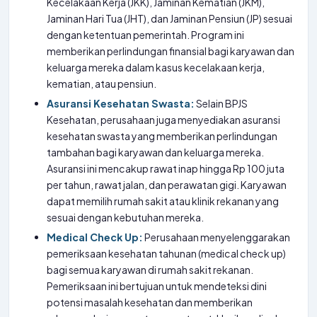
Kecelakaan Kerja (JKK), Jaminan Kematian (JKM),
Jaminan Hari Tua (JHT), dan Jaminan Pensiun (JP) sesuai
dengan ketentuan pemerintah. Program ini
memberikan perlindungan finansial bagi karyawan dan
keluarga mereka dalam kasus kecelakaan kerja,
kematian, atau pensiun.
Asuransi Kesehatan Swasta:
Selain BPJS
Kesehatan, perusahaan juga menyediakan asuransi
kesehatan swasta yang memberikan perlindungan
tambahan bagi karyawan dan keluarga mereka.
Asuransi ini mencakup rawat inap hingga Rp 100 juta
per tahun, rawat jalan, dan perawatan gigi. Karyawan
dapat memilih rumah sakit atau klinik rekanan yang
sesuai dengan kebutuhan mereka.
Medical Check Up:
Perusahaan menyelenggarakan
pemeriksaan kesehatan tahunan (medical check up)
bagi semua karyawan di rumah sakit rekanan.
Pemeriksaan ini bertujuan untuk mendeteksi dini
potensi masalah kesehatan dan memberikan