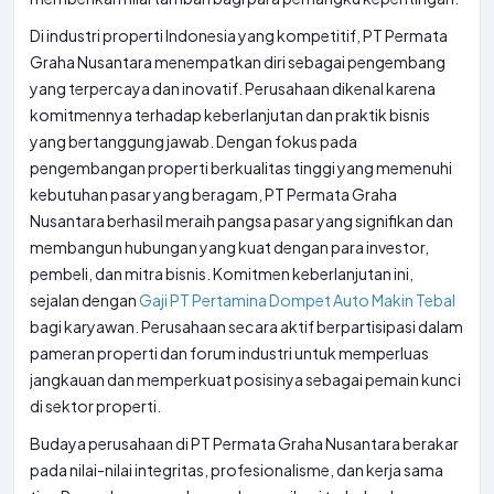
Di industri properti Indonesia yang kompetitif, PT Permata
Graha Nusantara menempatkan diri sebagai pengembang
yang terpercaya dan inovatif. Perusahaan dikenal karena
komitmennya terhadap keberlanjutan dan praktik bisnis
yang bertanggung jawab. Dengan fokus pada
pengembangan properti berkualitas tinggi yang memenuhi
kebutuhan pasar yang beragam, PT Permata Graha
Nusantara berhasil meraih pangsa pasar yang signifikan dan
membangun hubungan yang kuat dengan para investor,
pembeli, dan mitra bisnis. Komitmen keberlanjutan ini,
sejalan dengan
Gaji PT Pertamina Dompet Auto Makin Tebal
bagi karyawan. Perusahaan secara aktif berpartisipasi dalam
pameran properti dan forum industri untuk memperluas
jangkauan dan memperkuat posisinya sebagai pemain kunci
di sektor properti.
Budaya perusahaan di PT Permata Graha Nusantara berakar
pada nilai-nilai integritas, profesionalisme, dan kerja sama