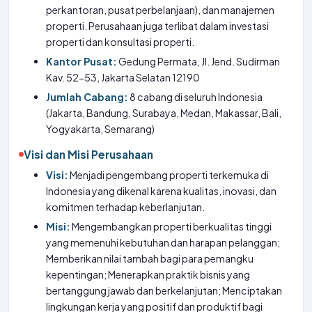
perkantoran, pusat perbelanjaan), dan manajemen
properti. Perusahaan juga terlibat dalam investasi
properti dan konsultasi properti.
Kantor Pusat:
Gedung Permata, Jl. Jend. Sudirman
Kav. 52-53, Jakarta Selatan 12190
Jumlah Cabang:
8 cabang di seluruh Indonesia
(Jakarta, Bandung, Surabaya, Medan, Makassar, Bali,
Yogyakarta, Semarang)
Visi dan Misi Perusahaan
Visi:
Menjadi pengembang properti terkemuka di
Indonesia yang dikenal karena kualitas, inovasi, dan
komitmen terhadap keberlanjutan.
Misi:
Mengembangkan properti berkualitas tinggi
yang memenuhi kebutuhan dan harapan pelanggan;
Memberikan nilai tambah bagi para pemangku
kepentingan; Menerapkan praktik bisnis yang
bertanggung jawab dan berkelanjutan; Menciptakan
lingkungan kerja yang positif dan produktif bagi