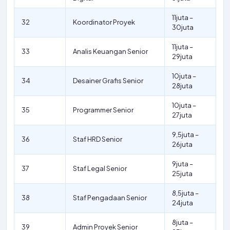
11juta –
32
Koordinator Proyek
30juta
11juta –
33
Analis Keuangan Senior
29juta
10juta –
34
Desainer Grafis Senior
28juta
10juta –
35
Programmer Senior
27juta
9,5juta –
36
Staf HRD Senior
26juta
9juta –
37
Staf Legal Senior
25juta
8,5juta –
38
Staf Pengadaan Senior
24juta
8juta –
39
Admin Proyek Senior