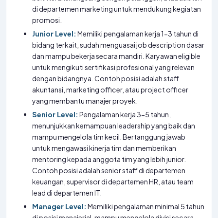
di departemen marketing untuk mendukung kegiatan
promosi.
Junior Level:
Memiliki pengalaman kerja 1-3 tahun di
bidang terkait, sudah menguasai job description dasar
dan mampu bekerja secara mandiri. Karyawan eligible
untuk mengikuti sertifikasi profesional yang relevan
dengan bidangnya. Contoh posisi adalah staff
akuntansi, marketing officer, atau project officer
yang membantu manajer proyek.
Senior Level:
Pengalaman kerja 3-5 tahun,
menunjukkan kemampuan leadership yang baik dan
mampu mengelola tim kecil. Bertanggung jawab
untuk mengawasi kinerja tim dan memberikan
mentoring kepada anggota tim yang lebih junior.
Contoh posisi adalah senior staff di departemen
keuangan, supervisor di departemen HR, atau team
lead di departemen IT.
Manager Level:
Memiliki pengalaman minimal 5 tahun
di posisi manajerial, mampu mengelola divisi secara