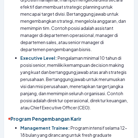
efektif dan membuat strategic planning untuk
mencapai target divisi. Bertanggung jawab untuk
mengembangkan strategi, mengelola anggaran, dan
memimpin tim. Contoh posisi adalah assistant
manager di departemen operasional, manager di
departemen sales, atau senior manager di
departemen pengembangan bisnis.
Executive Level:
Pengalaman minimal 10 tahun di
posisi senior, memiliki kemampuan decision making
yang kuat dan bertanggung jawab atas arah strategis
perusahaan. Bertanggung jawab untuk merumuskan
visi dan misi perusahaan, menetapkan target jangka
panjang, dan memimpin seluruh organisasi. Contoh
posisi adalah direktur operasional, direktur keuangan,
atau Chief Executive Officer (CEO).
Program Pengembangan Karir
Management Trainee:
Program intensif selama 12-
18 bulan yang dirancang untuk fresh graduate