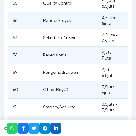
4,6juta –
55
Quality Control
8,5juta
4,5juta –
56
Mandor Proyek
8juta
4,5juta –
57
Sekretaris Direksi
7,5juta
4juta –
58
Resepsionis
7juta
4juta –
59
Pengemudi Direksi
6,5juta
3,5juta –
60
Office Boy/Girl
6juta
3,5juta –
61
Satpam/Security
5,5juta
5juta –
62
Junior Arsitek
12juta