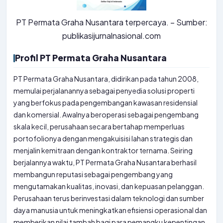
PT Permata Graha Nusantara terpercaya. – Sumber:
publikasijurnalnasional.com
Profil PT Permata Graha Nusantara
PT Permata Graha Nusantara, didirikan pada tahun 2008,
memulai perjalanannya sebagai penyedia solusi properti
yang berfokus pada pengembangan kawasan residensial
dan komersial. Awalnya beroperasi sebagai pengembang
skala kecil, perusahaan secara bertahap memperluas
portofolionya dengan mengakuisisi lahan strategis dan
menjalin kemitraan dengan kontraktor ternama. Seiring
berjalannya waktu, PT Permata Graha Nusantara berhasil
membangun reputasi sebagai pengembang yang
mengutamakan kualitas, inovasi, dan kepuasan pelanggan.
Perusahaan terus berinvestasi dalam teknologi dan sumber
daya manusia untuk meningkatkan efisiensi operasional dan
memberikan nilai tambah bagi para pemangku kepentingan.