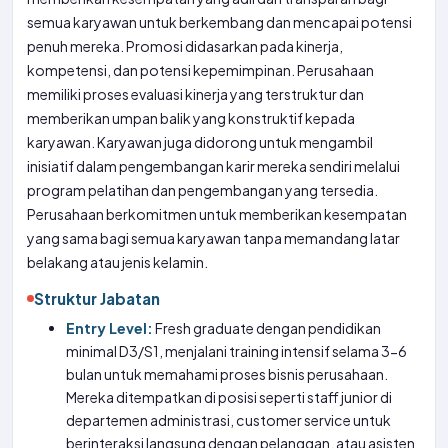
semua karyawan untuk berkembang dan mencapai potensi
penuh mereka. Promosi didasarkan pada kinerja,
kompetensi, dan potensi kepemimpinan. Perusahaan
memiliki proses evaluasi kinerja yang terstruktur dan
memberikan umpan balik yang konstruktif kepada
karyawan. Karyawan juga didorong untuk mengambil
inisiatif dalam pengembangan karir mereka sendiri melalui
program pelatihan dan pengembangan yang tersedia.
Perusahaan berkomitmen untuk memberikan kesempatan
yang sama bagi semua karyawan tanpa memandang latar
belakang atau jenis kelamin.
Struktur Jabatan
Entry Level:
Fresh graduate dengan pendidikan
minimal D3/S1, menjalani training intensif selama 3-6
bulan untuk memahami proses bisnis perusahaan.
Mereka ditempatkan di posisi seperti staff junior di
departemen administrasi, customer service untuk
berinteraksi langsung dengan pelanggan, atau asisten