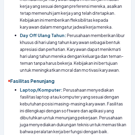
kerja yang sesuai dengan preferensi mereka, asalkan
tetap memenuhi jam kerja yang telah ditetapkan.
Kebijakan ini memberikan fleksibilitas kepada
karyawan dalam mengatur jadwal kerja mereka.
Day Off Ulang Tahun:
Perusahaan memberikan libur
khusus di hari ulang tahun karyawan sebagai bentuk
apresiasi dan perhatian. Karyawan dapat menikmati
hari ulang tahun mereka dengan keluarga dan teman-
teman tanpa harus bekerja. Kebijakan ini bertujuan
untuk meningkatkan moral dan motivasi karyawan.
Fasilitas Penunjang
Laptop/Komputer:
Perusahaan menyediakan
fasilitas laptop atau komputer yang sesuai dengan
kebutuhan posisi masing-masing karyawan. Fasilitas
ini dilengkapi dengan software dan aplikasi yang
dibutuhkan untuk menunjang pekerjaan. Perusahaan
juga menyediakan dukungan teknis untuk memastikan
bahwa peralatan kerja berfungsi dengan baik.