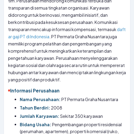
tim. Perusahaan mendorong komunikasi terbuka dan
transparan di semua tingkatan organisasi. Karyawan
didorong untuk berinovasi, mengambil inisiatif, dan
berkontribusi pada kesuksesan perusahaan. Komunikasi
transparan mencakup informasi kompensasi, termasuk
daft
ar gaji PT di Indonesia
. PT Permata Graha Nusantara juga
memiliki program pelatihan dan pengembangan yang
komprehensif untuk meningkatkan keterampilan dan
pengetahuan karyawan. Perusahaan menyelenggarakan
kegiatan sosial dan olahraga secara rutin untuk mempererat
hubungan antar karyawan dan menciptakan lingkungan kerja
yang positif dan produktif.
Informasi Perusahaan
Nama Perusahaan:
PT Permata Graha Nusantara
Tahun Berdiri:
2008
Jumlah Karyawan:
Sekitar 350 karyawan
Bidang Usaha:
Pengembangan properti residensial
(perumahan, apartemen), properti komersial (ruko,