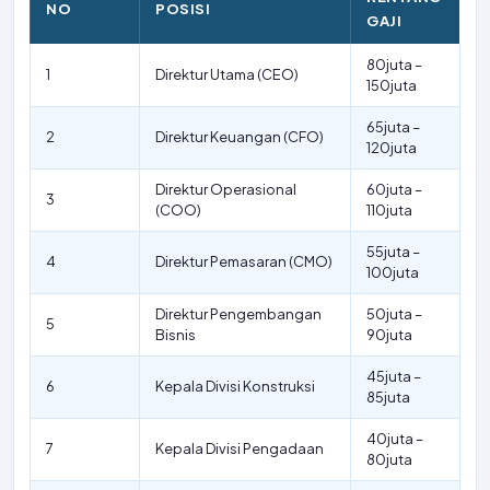
NO
POSISI
GAJI
80juta –
1
Direktur Utama (CEO)
150juta
65juta –
2
Direktur Keuangan (CFO)
120juta
Direktur Operasional
60juta –
3
(COO)
110juta
55juta –
4
Direktur Pemasaran (CMO)
100juta
Direktur Pengembangan
50juta –
5
Bisnis
90juta
45juta –
6
Kepala Divisi Konstruksi
85juta
40juta –
7
Kepala Divisi Pengadaan
80juta