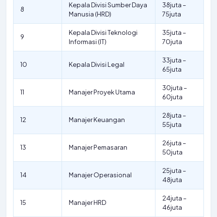
Kepala Divisi Sumber Daya
38juta –
8
Manusia (HRD)
75juta
Kepala Divisi Teknologi
35juta –
9
Informasi (IT)
70juta
33juta –
10
Kepala Divisi Legal
65juta
30juta –
11
Manajer Proyek Utama
60juta
28juta –
12
Manajer Keuangan
55juta
26juta –
13
Manajer Pemasaran
50juta
25juta –
14
Manajer Operasional
48juta
24juta –
15
Manajer HRD
46juta