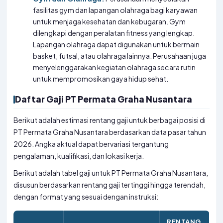
fasilitas gym dan lapangan olahraga bagi karyawan
untuk menjaga kesehatan dan kebugaran. Gym
dilengkapi dengan peralatan fitness yang lengkap.
Lapangan olahraga dapat digunakan untuk bermain
basket, futsal, atau olahraga lainnya. Perusahaan juga
menyelenggarakan kegiatan olahraga secara rutin
untuk mempromosikan gaya hidup sehat.
Daftar Gaji PT Permata Graha Nusantara
Berikut adalah estimasi rentang gaji untuk berbagai posisi di
PT Permata Graha Nusantara berdasarkan data pasar tahun
2026. Angka aktual dapat bervariasi tergantung
pengalaman, kualifikasi, dan lokasi kerja.
Berikut adalah tabel gaji untuk PT Permata Graha Nusantara,
disusun berdasarkan rentang gaji tertinggi hingga terendah,
dengan format yang sesuai dengan instruksi:
RENTANG