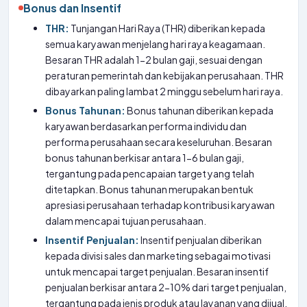
Bonus dan Insentif
THR:
Tunjangan Hari Raya (THR) diberikan kepada
semua karyawan menjelang hari raya keagamaan.
Besaran THR adalah 1-2 bulan gaji, sesuai dengan
peraturan pemerintah dan kebijakan perusahaan. THR
dibayarkan paling lambat 2 minggu sebelum hari raya.
Bonus Tahunan:
Bonus tahunan diberikan kepada
karyawan berdasarkan performa individu dan
performa perusahaan secara keseluruhan. Besaran
bonus tahunan berkisar antara 1-6 bulan gaji,
tergantung pada pencapaian target yang telah
ditetapkan. Bonus tahunan merupakan bentuk
apresiasi perusahaan terhadap kontribusi karyawan
dalam mencapai tujuan perusahaan.
Insentif Penjualan:
Insentif penjualan diberikan
kepada divisi sales dan marketing sebagai motivasi
untuk mencapai target penjualan. Besaran insentif
penjualan berkisar antara 2-10% dari target penjualan,
tergantung pada jenis produk atau layanan yang dijual.