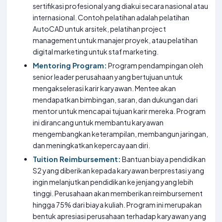
sertifikasi profesional yang diakui secara nasional atau
internasional. Contoh pelatihan adalah pelatihan
AutoCAD untuk arsitek, pelatihan project
management untuk manajer proyek, atau pelatihan
digital marketing untuk staf marketing.
Mentoring Program:
Program pendampingan oleh
senior leader perusahaan yang bertujuan untuk
mengakselerasi karir karyawan. Mentee akan
mendapatkan bimbingan, saran, dan dukungan dari
mentor untuk mencapai tujuan karir mereka. Program
ini dirancang untuk membantu karyawan
mengembangkan keterampilan, membangun jaringan,
dan meningkatkan kepercayaan diri.
Tuition Reimbursement:
Bantuan biaya pendidikan
S2 yang diberikan kepada karyawan berprestasi yang
ingin melanjutkan pendidikan ke jenjang yang lebih
tinggi. Perusahaan akan memberikan reimbursement
hingga 75% dari biaya kuliah. Program ini merupakan
bentuk apresiasi perusahaan terhadap karyawan yang