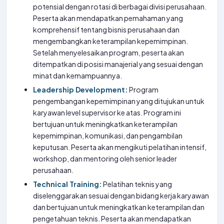
potensial dengan rotasi di berbagai divisi perusahaan.
Peserta akan mendapatkan pemahaman yang
komprehensif tentang bisnis perusahaan dan
mengembangkan keterampilan kepemimpinan.
Setelah menyelesaikan program, peserta akan
ditempatkan di posisi manajerial yang sesuai dengan
minat dan kemampuannya.
Leadership Development:
Program
pengembangan kepemimpinan yang ditujukan untuk
karyawan level supervisor ke atas. Program ini
bertujuan untuk meningkatkan keterampilan
kepemimpinan, komunikasi, dan pengambilan
keputusan. Peserta akan mengikuti pelatihan intensif,
workshop, dan mentoring oleh senior leader
perusahaan.
Technical Training:
Pelatihan teknis yang
diselenggarakan sesuai dengan bidang kerja karyawan
dan bertujuan untuk meningkatkan keterampilan dan
pengetahuan teknis. Peserta akan mendapatkan