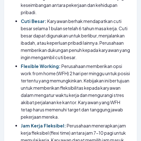
keseimbangan antara pekerjaan dan kehidupan
pribadi.
Cuti Besar:
Karyawan berhak mendapatkan cuti
besar selama 1 bulan setelah 6 tahun masa kerja. Cuti
besar dapat digunakan untuk berlibur, menjalankan
ibadah, atau keperluan pribadi lainnya. Perusahaan
memberikan dukungan penuh kepada karyawan yang
ingin mengambil cuti besar.
Flexible Working:
Perusahaan memberikan opsi
work from home (WFH) 2 hari per minggu untuk posisi
tertentu yang memungkinkan. Kebijakan ini bertujuan
untuk memberikan fleksibilitas kepada karyawan
dalam mengatur waktu kerja dan mengurangi stres
akibat perjalanan ke kantor. Karyawan yang WFH
tetap harus memenuhi target dan tanggung jawab
pekerjaan mereka.
Jam Kerja Fleksibel:
Perusahaan menerapkan jam
kerja fleksibel (flexi time) antara jam 7-10 pagi untuk
memulai kerja. Karyawan dapat memilih jam masuk