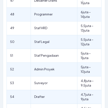
47
Desainer Grafis
15juta
6juta –
48
Programmer
14juta
5,5juta –
49
Staf HRD
13juta
5,5juta –
50
Staf Legal
12juta
5juta –
51
Staf Pengadaan
11juta
5juta –
52
Admin Proyek
10juta
4,8juta –
53
Surveyor
9,5juta
4,7juta –
54
Drafter
9juta