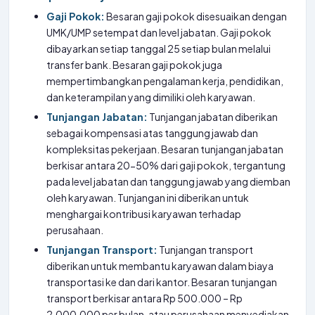
Gaji Pokok:
Besaran gaji pokok disesuaikan dengan
UMK/UMP setempat dan level jabatan. Gaji pokok
dibayarkan setiap tanggal 25 setiap bulan melalui
transfer bank. Besaran gaji pokok juga
mempertimbangkan pengalaman kerja, pendidikan,
dan keterampilan yang dimiliki oleh karyawan.
Tunjangan Jabatan:
Tunjangan jabatan diberikan
sebagai kompensasi atas tanggung jawab dan
kompleksitas pekerjaan. Besaran tunjangan jabatan
berkisar antara 20-50% dari gaji pokok, tergantung
pada level jabatan dan tanggung jawab yang diemban
oleh karyawan. Tunjangan ini diberikan untuk
menghargai kontribusi karyawan terhadap
perusahaan.
Tunjangan Transport:
Tunjangan transport
diberikan untuk membantu karyawan dalam biaya
transportasi ke dan dari kantor. Besaran tunjangan
transport berkisar antara Rp 500.000 – Rp
2.000.000 per bulan, atau perusahaan menyediakan