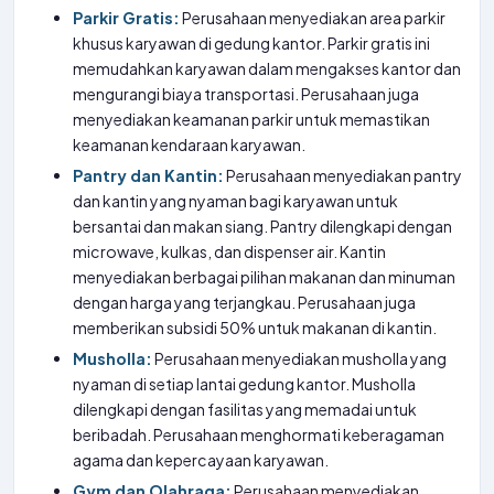
Parkir Gratis:
Perusahaan menyediakan area parkir
khusus karyawan di gedung kantor. Parkir gratis ini
memudahkan karyawan dalam mengakses kantor dan
mengurangi biaya transportasi. Perusahaan juga
menyediakan keamanan parkir untuk memastikan
keamanan kendaraan karyawan.
Pantry dan Kantin:
Perusahaan menyediakan pantry
dan kantin yang nyaman bagi karyawan untuk
bersantai dan makan siang. Pantry dilengkapi dengan
microwave, kulkas, dan dispenser air. Kantin
menyediakan berbagai pilihan makanan dan minuman
dengan harga yang terjangkau. Perusahaan juga
memberikan subsidi 50% untuk makanan di kantin.
Musholla:
Perusahaan menyediakan musholla yang
nyaman di setiap lantai gedung kantor. Musholla
dilengkapi dengan fasilitas yang memadai untuk
beribadah. Perusahaan menghormati keberagaman
agama dan kepercayaan karyawan.
Gym dan Olahraga:
Perusahaan menyediakan