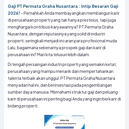
Gaji PT Permata Graha Nusantara : Intip Besaran Gaji
2026!
– Pernahkah Anda membayangkan membangun karir
di perusahaan properti yang tak hanya prestisius, tapi juga
menghargai kontribusi karyawannya? PT Permata Graha
Nusantara, dengan reputasinya yang solid di industri
properti, seringkali menjadi incaran para profesional muda.
Lalu, bagaimana sebenarnya prospek gaji dan karir di
perusahaan ini? Mari kita telusuri lebih dalam.
Di tengah persaingan industri properti yang semakin ketat,
perusahaan yang mampu menarik dan mempertahankan
talenta terbaik akan unggul. PT Permata Graha Nusantara
menyadari hal ini, dan berinvestasi pada pengembangan
sumber daya manusia. Memahami struktur gaji dan peluang
karir di perusahaan ini penting bagi Anda yang ingin berkarir di
bidang properti.