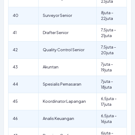
23juta
8juta –
40
Surveyor Senior
22juta
7,5juta –
41
Drafter Senior
21juta
7,5juta –
42
Quality Control Senior
20juta
7juta –
43
Akuntan
19juta
7juta –
44
Spesialis Pemasaran
18juta
6,5juta –
45
Koordinator Lapangan
17juta
6,5juta –
46
Analis Keuangan
16juta
6juta –