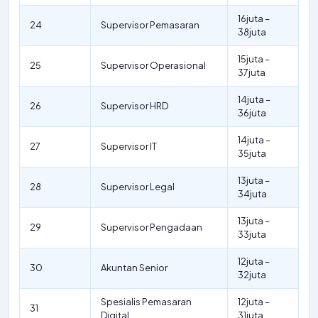
16juta –
24
Supervisor Pemasaran
38juta
15juta –
25
Supervisor Operasional
37juta
14juta –
26
Supervisor HRD
36juta
14juta –
27
Supervisor IT
35juta
13juta –
28
Supervisor Legal
34juta
13juta –
29
Supervisor Pengadaan
33juta
12juta –
30
Akuntan Senior
32juta
Spesialis Pemasaran
12juta –
31
Digital
31juta