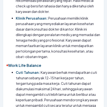
rekomendasi perawatan yang tepat. Hasil medical
check up bersifat rahasia dan hanya diketahui oleh
karyawan dan dokter.
Klinik Perusahaan:
Perusahaan memiliki klinik
perusahaan yang menyediakan layanan kesehatan
dasar dan konsultasi dokter di kantor. Klinik ini
dilengkapi dengan peralatan medis yang memadai dan
tenaga medis yang profesional. Karyawan dapat
memanfaatkan layanan klinik untuk mendapatkan
pertolongan pertama, konsultasi kesehatan, atau
obat-obatan ringan.
Work Life Balance
Cuti Tahunan:
Karyawan berhak mendapatkan cuti
tahunan sebanyak 12-15 hari kerja per tahun,
tergantung pada masa kerja. Cuti tahunan dapat
diakumulasi maksimal 24 hari, sehingga karyawan
dapat mengambil cuti lebih lama untuk berlibur atau
keperluan pribadi. Perusahaan mendorong karyawan
untuk mengambil cuti secara teratur untuk menjaga