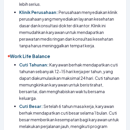
lebih serius.
Klinik Perusahaan:
Perusahaan menyediakan klinik
perusahaan yang menyediakan layanan kesehatan
dasar dan konsultasi dokter di kantor. Klinik ini
memudahkan karyawan untuk mendapatkan
perawatan medis ringan dan konsultasi kesehatan
tanpa harus meninggalkan tempat kerja.
Work Life Balance
Cuti Tahunan:
Karyawan berhak mendapatkan cuti
tahunan sebanyak 12-15 hari kerja per tahun, yang
dapat diakumulasikan maksimal 24 hari. Cuti tahunan
memungkinkan karyawan untuk beristirahat,
bersantai, dan menghabiskan waktu bersama
keluarga.
Cuti Besar:
Setelah 6 tahun masa kerja, karyawan
berhak mendapatkan cuti besar selama 1 bulan. Cuti
besar memberikan kesempatan bagi karyawan untuk
melakukan perjalanan jauh, mengikuti program