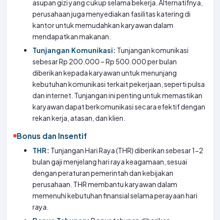
asupan gizi yang cukup selama bekerja. Alternatifnya,
perusahaan juga menyediakan fasilitas katering di
kantor untuk memudahkan karyawan dalam
mendapatkan makanan.
Tunjangan Komunikasi:
Tunjangan komunikasi
sebesar Rp 200.000 – Rp 500.000 per bulan
diberikan kepada karyawan untuk menunjang
kebutuhan komunikasi terkait pekerjaan, seperti pulsa
dan internet. Tunjangan ini penting untuk memastikan
karyawan dapat berkomunikasi secara efektif dengan
rekan kerja, atasan, dan klien.
Bonus dan Insentif
THR:
Tunjangan Hari Raya (THR) diberikan sebesar 1-2
bulan gaji menjelang hari raya keagamaan, sesuai
dengan peraturan pemerintah dan kebijakan
perusahaan. THR membantu karyawan dalam
memenuhi kebutuhan finansial selama perayaan hari
raya.