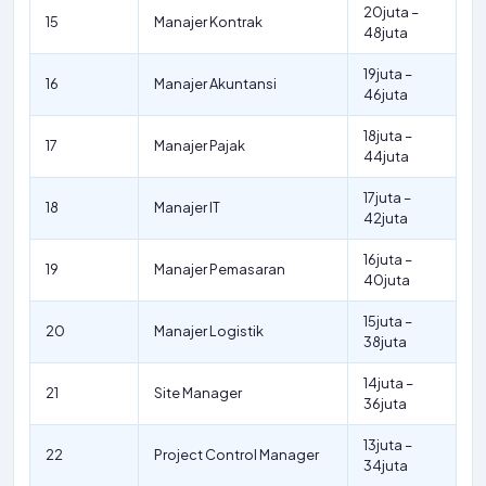
20juta –
15
Manajer Kontrak
48juta
19juta –
16
Manajer Akuntansi
46juta
18juta –
17
Manajer Pajak
44juta
17juta –
18
Manajer IT
42juta
16juta –
19
Manajer Pemasaran
40juta
15juta –
20
Manajer Logistik
38juta
14juta –
21
Site Manager
36juta
13juta –
22
Project Control Manager
34juta