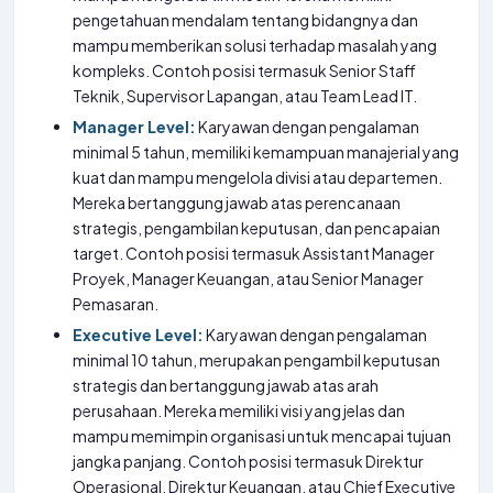
pengetahuan mendalam tentang bidangnya dan
mampu memberikan solusi terhadap masalah yang
kompleks. Contoh posisi termasuk Senior Staff
Teknik, Supervisor Lapangan, atau Team Lead IT.
Manager Level:
Karyawan dengan pengalaman
minimal 5 tahun, memiliki kemampuan manajerial yang
kuat dan mampu mengelola divisi atau departemen.
Mereka bertanggung jawab atas perencanaan
strategis, pengambilan keputusan, dan pencapaian
target. Contoh posisi termasuk Assistant Manager
Proyek, Manager Keuangan, atau Senior Manager
Pemasaran.
Executive Level:
Karyawan dengan pengalaman
minimal 10 tahun, merupakan pengambil keputusan
strategis dan bertanggung jawab atas arah
perusahaan. Mereka memiliki visi yang jelas dan
mampu memimpin organisasi untuk mencapai tujuan
jangka panjang. Contoh posisi termasuk Direktur
Operasional, Direktur Keuangan, atau Chief Executive