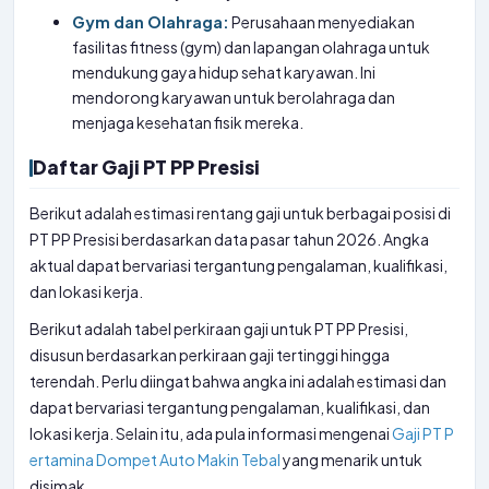
Gym dan Olahraga:
Perusahaan menyediakan
fasilitas fitness (gym) dan lapangan olahraga untuk
mendukung gaya hidup sehat karyawan. Ini
mendorong karyawan untuk berolahraga dan
menjaga kesehatan fisik mereka.
Daftar Gaji PT PP Presisi
Berikut adalah estimasi rentang gaji untuk berbagai posisi di
PT PP Presisi berdasarkan data pasar tahun 2026. Angka
aktual dapat bervariasi tergantung pengalaman, kualifikasi,
dan lokasi kerja.
Berikut adalah tabel perkiraan gaji untuk PT PP Presisi,
disusun berdasarkan perkiraan gaji tertinggi hingga
terendah. Perlu diingat bahwa angka ini adalah estimasi dan
dapat bervariasi tergantung pengalaman, kualifikasi, dan
lokasi kerja. Selain itu, ada pula informasi mengenai
Gaji PT P
ertamina Dompet Auto Makin Tebal
yang menarik untuk
disimak.