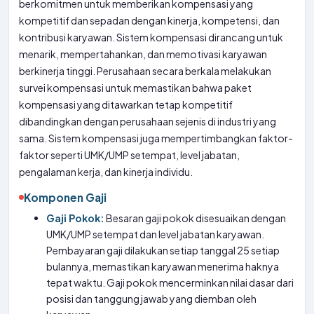
berkomitmen untuk memberikan kompensasi yang
kompetitif dan sepadan dengan kinerja, kompetensi, dan
kontribusi karyawan. Sistem kompensasi dirancang untuk
menarik, mempertahankan, dan memotivasi karyawan
berkinerja tinggi. Perusahaan secara berkala melakukan
survei kompensasi untuk memastikan bahwa paket
kompensasi yang ditawarkan tetap kompetitif
dibandingkan dengan perusahaan sejenis di industri yang
sama. Sistem kompensasi juga mempertimbangkan faktor-
faktor seperti UMK/UMP setempat, level jabatan,
pengalaman kerja, dan kinerja individu.
Komponen Gaji
Gaji Pokok:
Besaran gaji pokok disesuaikan dengan
UMK/UMP setempat dan level jabatan karyawan.
Pembayaran gaji dilakukan setiap tanggal 25 setiap
bulannya, memastikan karyawan menerima haknya
tepat waktu. Gaji pokok mencerminkan nilai dasar dari
posisi dan tanggung jawab yang diemban oleh