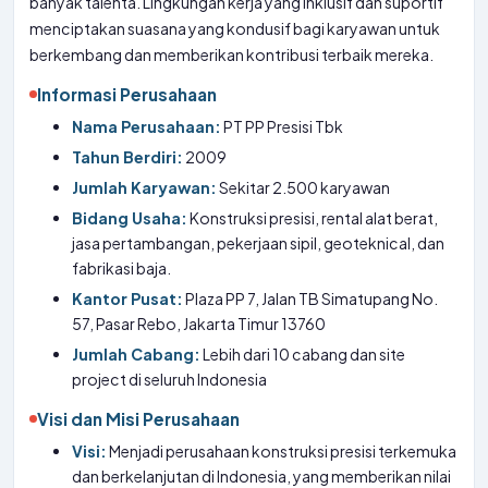
banyak talenta. Lingkungan kerja yang inklusif dan suportif
menciptakan suasana yang kondusif bagi karyawan untuk
berkembang dan memberikan kontribusi terbaik mereka.
Informasi Perusahaan
Nama Perusahaan:
PT PP Presisi Tbk
Tahun Berdiri:
2009
Jumlah Karyawan:
Sekitar 2.500 karyawan
Bidang Usaha:
Konstruksi presisi, rental alat berat,
jasa pertambangan, pekerjaan sipil, geoteknical, dan
fabrikasi baja.
Kantor Pusat:
Plaza PP 7, Jalan TB Simatupang No.
57, Pasar Rebo, Jakarta Timur 13760
Jumlah Cabang:
Lebih dari 10 cabang dan site
project di seluruh Indonesia
Visi dan Misi Perusahaan
Visi:
Menjadi perusahaan konstruksi presisi terkemuka
dan berkelanjutan di Indonesia, yang memberikan nilai