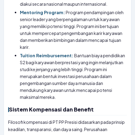
diakui secara nasional maupun internasional.
Mentoring Program:
Program pendampingan oleh
senior leader yang berpengalaman untuk karyawan
yang memiliki potensi tinggi. Program ini bertujuan
untuk mempercepat pengembangan karir karyawan
dan memberikan bimbingan dalam mencapai tujuan
karir.
Tuition Reimbursement:
Bantuan biaya pendidikan
S2 bagi karyawan berprestasi yang ingin melanjutkan
studi ke jenjang yang lebih tinggi. Program ini
merupakan bentuk investasi perusahaan dalam
pengembangan sumber daya manusia dan
mendukung karyawan untuk mencapai potensi
maksimal mereka.
Sistem Kompensasi dan Benefit
Filosofi kompensasi di PT PP Presisi didasarkan pada prinsip
keadilan, transparansi, dan daya saing. Perusahaan