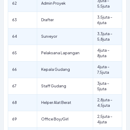
3juta –
62
Admin Proyek
5,5juta
3,5juta –
63
Drafter
6juta
3,3juta –
64
Surveyor
5,8juta
4juta –
65
Pelaksana Lapangan
8juta
4juta –
66
Kepala Gudang
7,5juta
3juta –
67
Staff Gudang
5juta
2,8juta –
68
Helper Alat Berat
4,5juta
2,5juta –
69
Office Boy/Girl
4juta