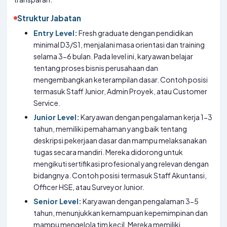
Struktur Jabatan
Entry Level:
Fresh graduate dengan pendidikan
minimal D3/S1, menjalani masa orientasi dan training
selama 3-6 bulan. Pada level ini, karyawan belajar
tentang proses bisnis perusahaan dan
mengembangkan keterampilan dasar. Contoh posisi
termasuk Staff Junior, Admin Proyek, atau Customer
Service.
Junior Level:
Karyawan dengan pengalaman kerja 1-3
tahun, memiliki pemahaman yang baik tentang
deskripsi pekerjaan dasar dan mampu melaksanakan
tugas secara mandiri. Mereka didorong untuk
mengikuti sertifikasi profesional yang relevan dengan
bidangnya. Contoh posisi termasuk Staff Akuntansi,
Officer HSE, atau Surveyor Junior.
Senior Level:
Karyawan dengan pengalaman 3-5
tahun, menunjukkan kemampuan kepemimpinan dan
mampu mengelola tim kecil. Mereka memiliki