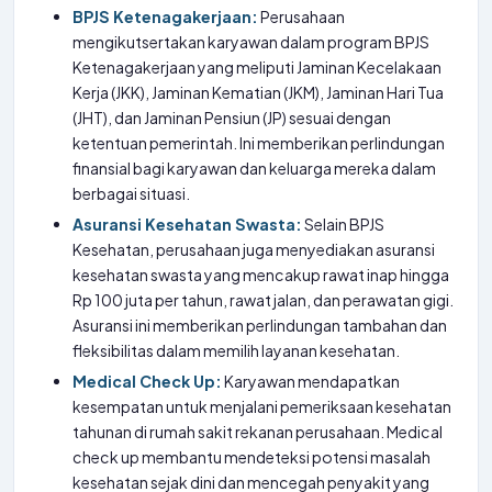
BPJS Ketenagakerjaan:
Perusahaan
mengikutsertakan karyawan dalam program BPJS
Ketenagakerjaan yang meliputi Jaminan Kecelakaan
Kerja (JKK), Jaminan Kematian (JKM), Jaminan Hari Tua
(JHT), dan Jaminan Pensiun (JP) sesuai dengan
ketentuan pemerintah. Ini memberikan perlindungan
finansial bagi karyawan dan keluarga mereka dalam
berbagai situasi.
Asuransi Kesehatan Swasta:
Selain BPJS
Kesehatan, perusahaan juga menyediakan asuransi
kesehatan swasta yang mencakup rawat inap hingga
Rp 100 juta per tahun, rawat jalan, dan perawatan gigi.
Asuransi ini memberikan perlindungan tambahan dan
fleksibilitas dalam memilih layanan kesehatan.
Medical Check Up:
Karyawan mendapatkan
kesempatan untuk menjalani pemeriksaan kesehatan
tahunan di rumah sakit rekanan perusahaan. Medical
check up membantu mendeteksi potensi masalah
kesehatan sejak dini dan mencegah penyakit yang