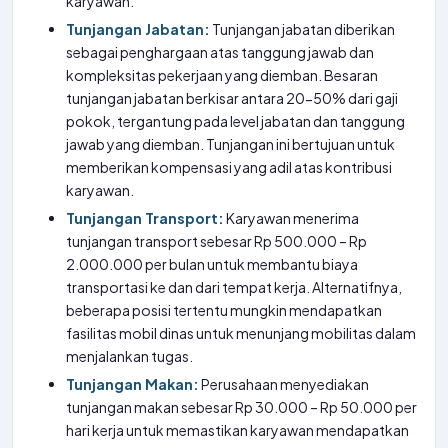
karyawan.
Tunjangan Jabatan:
Tunjangan jabatan diberikan
sebagai penghargaan atas tanggung jawab dan
kompleksitas pekerjaan yang diemban. Besaran
tunjangan jabatan berkisar antara 20-50% dari gaji
pokok, tergantung pada level jabatan dan tanggung
jawab yang diemban. Tunjangan ini bertujuan untuk
memberikan kompensasi yang adil atas kontribusi
karyawan.
Tunjangan Transport:
Karyawan menerima
tunjangan transport sebesar Rp 500.000 – Rp
2.000.000 per bulan untuk membantu biaya
transportasi ke dan dari tempat kerja. Alternatifnya,
beberapa posisi tertentu mungkin mendapatkan
fasilitas mobil dinas untuk menunjang mobilitas dalam
menjalankan tugas.
Tunjangan Makan:
Perusahaan menyediakan
tunjangan makan sebesar Rp 30.000 – Rp 50.000 per
hari kerja untuk memastikan karyawan mendapatkan