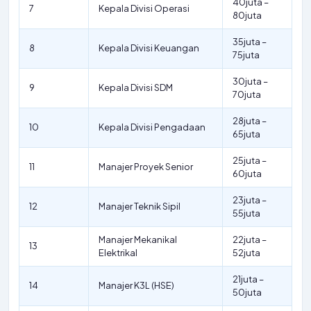
40juta –
7
Kepala Divisi Operasi
80juta
35juta –
8
Kepala Divisi Keuangan
75juta
30juta –
9
Kepala Divisi SDM
70juta
28juta –
10
Kepala Divisi Pengadaan
65juta
25juta –
11
Manajer Proyek Senior
60juta
23juta –
12
Manajer Teknik Sipil
55juta
Manajer Mekanikal
22juta –
13
Elektrikal
52juta
21juta –
14
Manajer K3L (HSE)
50juta