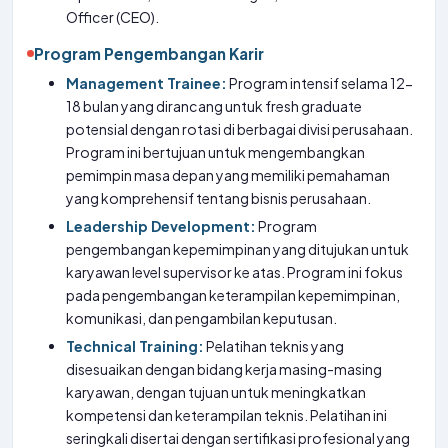
Officer (CEO).
Program Pengembangan Karir
Management Trainee:
Program intensif selama 12-
18 bulan yang dirancang untuk fresh graduate
potensial dengan rotasi di berbagai divisi perusahaan.
Program ini bertujuan untuk mengembangkan
pemimpin masa depan yang memiliki pemahaman
yang komprehensif tentang bisnis perusahaan.
Leadership Development:
Program
pengembangan kepemimpinan yang ditujukan untuk
karyawan level supervisor ke atas. Program ini fokus
pada pengembangan keterampilan kepemimpinan,
komunikasi, dan pengambilan keputusan.
Technical Training:
Pelatihan teknis yang
disesuaikan dengan bidang kerja masing-masing
karyawan, dengan tujuan untuk meningkatkan
kompetensi dan keterampilan teknis. Pelatihan ini
seringkali disertai dengan sertifikasi profesional yang