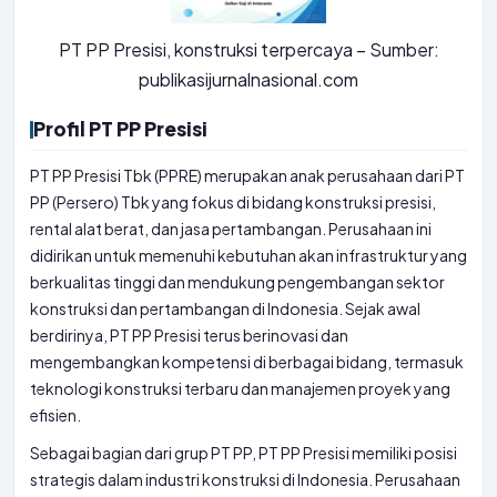
PT PP Presisi, konstruksi terpercaya – Sumber:
publikasijurnalnasional.com
Profil PT PP Presisi
PT PP Presisi Tbk (PPRE) merupakan anak perusahaan dari PT
PP (Persero) Tbk yang fokus di bidang konstruksi presisi,
rental alat berat, dan jasa pertambangan. Perusahaan ini
didirikan untuk memenuhi kebutuhan akan infrastruktur yang
berkualitas tinggi dan mendukung pengembangan sektor
konstruksi dan pertambangan di Indonesia. Sejak awal
berdirinya, PT PP Presisi terus berinovasi dan
mengembangkan kompetensi di berbagai bidang, termasuk
teknologi konstruksi terbaru dan manajemen proyek yang
efisien.
Sebagai bagian dari grup PT PP, PT PP Presisi memiliki posisi
strategis dalam industri konstruksi di Indonesia. Perusahaan