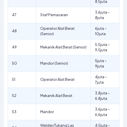
8,5juta
3,6juta –
47
Staf Pemasaran
8juta
Operator Alat Berat
6juta –
48
(Senior)
10juta
5,5juta –
49
Mekanik Alat Berat (Senior)
9,5juta
5juta –
50
Mandor (Senior)
9juta
4juta –
51
Operator Alat Berat
7juta
3,8juta –
52
Mekanik Alat Berat
6,8juta
3,6juta –
53
Mandor
6,6juta
Welder/Tukang Las
4,5juta –