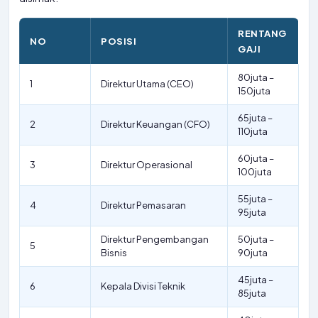
RENTANG
NO
POSISI
GAJI
80juta –
1
Direktur Utama (CEO)
150juta
65juta –
2
Direktur Keuangan (CFO)
110juta
60juta –
3
Direktur Operasional
100juta
55juta –
4
Direktur Pemasaran
95juta
Direktur Pengembangan
50juta –
5
Bisnis
90juta
45juta –
6
Kepala Divisi Teknik
85juta