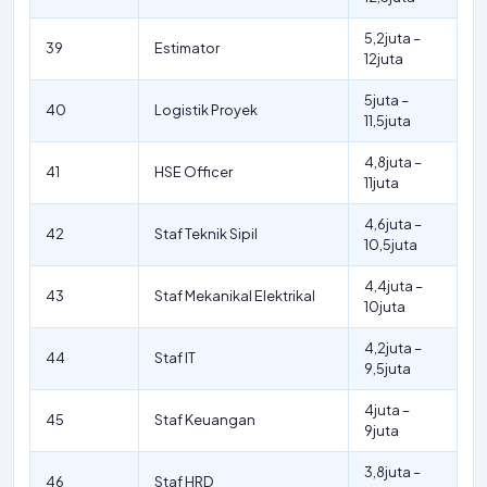
5,2juta –
39
Estimator
12juta
5juta –
40
Logistik Proyek
11,5juta
4,8juta –
41
HSE Officer
11juta
4,6juta –
42
Staf Teknik Sipil
10,5juta
4,4juta –
43
Staf Mekanikal Elektrikal
10juta
4,2juta –
44
Staf IT
9,5juta
4juta –
45
Staf Keuangan
9juta
3,8juta –
46
Staf HRD