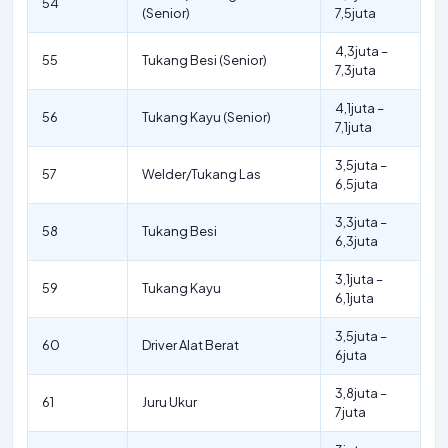
54
(Senior)
7,5juta
4,3juta –
55
Tukang Besi (Senior)
7,3juta
4,1juta –
56
Tukang Kayu (Senior)
7,1juta
3,5juta –
57
Welder/Tukang Las
6,5juta
3,3juta –
58
Tukang Besi
6,3juta
3,1juta –
59
Tukang Kayu
6,1juta
3,5juta –
60
Driver Alat Berat
6juta
3,8juta –
61
Juru Ukur
7juta