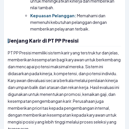
untuk meningkatkan kinerja dan memberikan
nilai tambah.
Kepuasan Pelanggan:
Memahami dan
memenuhi kebutuhan pelanggan dengan
memberikan pelayanan terbaik.
Jenjang Karir di PT PP Presisi
PT PP Presisi memiliki sistem karir yang terstruktur dan jelas,
memberikan kesempatan bagi karyawan untuk berkembang
dan mencapai potensi maksimal mereka. Sistem ini
didasarkan pada kinerja, kompetensi, dan potensi individu.
Karyawan dievaluasi secara berkala melalui penilaian kinerja
dan umpan balik dari atasan dan rekan kerja. Hasil evaluasi ini
digunakan untuk menentukan promosi, kenaikan gaji, dan
kesempatan pengembangan karir. Perusahaan juga
memberikan prioritas kepada pengembangan internal,
dengan memberikan kesempatan kepada karyawan untuk
mengisi posisi yang lebih tinggi melalui proses seleksi yang
transparan.