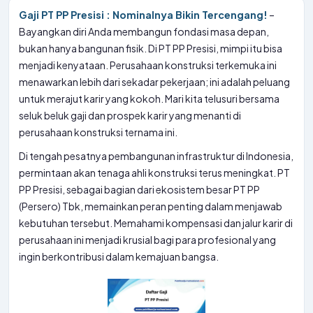
Gaji PT PP Presisi : Nominalnya Bikin Tercengang!
–
Bayangkan diri Anda membangun fondasi masa depan,
bukan hanya bangunan fisik. Di PT PP Presisi, mimpi itu bisa
menjadi kenyataan. Perusahaan konstruksi terkemuka ini
menawarkan lebih dari sekadar pekerjaan; ini adalah peluang
untuk merajut karir yang kokoh. Mari kita telusuri bersama
seluk beluk gaji dan prospek karir yang menanti di
perusahaan konstruksi ternama ini.
Di tengah pesatnya pembangunan infrastruktur di Indonesia,
permintaan akan tenaga ahli konstruksi terus meningkat. PT
PP Presisi, sebagai bagian dari ekosistem besar PT PP
(Persero) Tbk, memainkan peran penting dalam menjawab
kebutuhan tersebut. Memahami kompensasi dan jalur karir di
perusahaan ini menjadi krusial bagi para profesional yang
ingin berkontribusi dalam kemajuan bangsa.