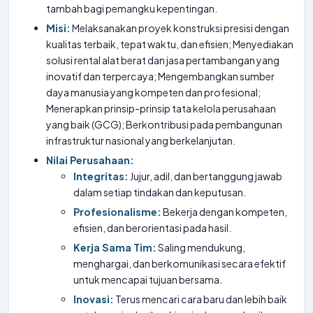
tambah bagi pemangku kepentingan.
Misi:
Melaksanakan proyek konstruksi presisi dengan
kualitas terbaik, tepat waktu, dan efisien; Menyediakan
solusi rental alat berat dan jasa pertambangan yang
inovatif dan terpercaya; Mengembangkan sumber
daya manusia yang kompeten dan profesional;
Menerapkan prinsip-prinsip tata kelola perusahaan
yang baik (GCG); Berkontribusi pada pembangunan
infrastruktur nasional yang berkelanjutan.
Nilai Perusahaan:
Integritas:
Jujur, adil, dan bertanggung jawab
dalam setiap tindakan dan keputusan.
Profesionalisme:
Bekerja dengan kompeten,
efisien, dan berorientasi pada hasil.
Kerja Sama Tim:
Saling mendukung,
menghargai, dan berkomunikasi secara efektif
untuk mencapai tujuan bersama.
Inovasi:
Terus mencari cara baru dan lebih baik