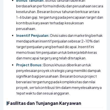
Bonus Tahunan:
Bonus tahunan diberikan
berdasarkan performa individu dan perusahaan secara
keseluruhan. Besaran bonus tahunan berkisar antara
1-6 bulan gaji, tergantung pada pencapaian target dan
kontribusi karyawan terhadap kesuksesan
perusahaan.
Insentif Penjualan:
Divisi sales dan marketing berhak
mendapatkan insentif penjualan sebesar 2-10% dari
target penjualan yang berhasil dicapai. Insentif ini
memotivasi tim penjualan untuk bekerja lebih keras
dan mencapai target yang telah ditetapkan.
Project Bonus:
Bonus khusus diberikan untuk
penyelesaian proyek strategis yang memiliki dampak
signifikan bagi perusahaan. Besaran bonus project
bervariasi tergantung pada kompleksitas dan nilai
proyek, serta kontribusi tim dalam menyelesaikannya
tepat waktu dan sesuai anggaran.
Fasilitas dan Tunjangan Karyawan