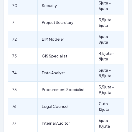
3juta –
70
Security
5juta
3,5juta –
71
Project Secretary
6juta
5juta –
72
BIM Modeler
9juta
4,5juta –
73
GIS Specialist
8juta
5juta –
74
Data Analyst
8,5juta
5,5juta –
75
Procurement Specialist
9,5juta
7juta –
76
Legal Counsel
12juta
6juta –
77
Internal Auditor
10juta