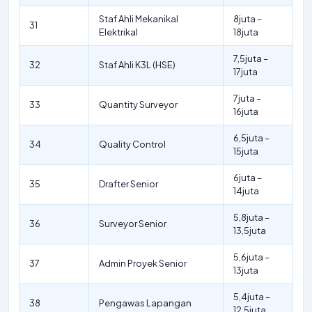
Staf Ahli Mekanikal
8juta –
31
Elektrikal
18juta
7,5juta –
32
Staf Ahli K3L (HSE)
17juta
7juta –
33
Quantity Surveyor
16juta
6,5juta –
34
Quality Control
15juta
6juta –
35
Drafter Senior
14juta
5,8juta –
36
Surveyor Senior
13,5juta
5,6juta –
37
Admin Proyek Senior
13juta
5,4juta –
38
Pengawas Lapangan
12,5juta