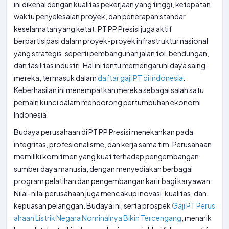
ini dikenal dengan kualitas pekerjaan yang tinggi, ketepatan
waktu penyelesaian proyek, dan penerapan standar
keselamatan yang ketat. PT PP Presisi juga aktif
berpartisipasi dalam proyek-proyek infrastruktur nasional
yang strategis, seperti pembangunan jalan tol, bendungan,
dan fasilitas industri. Hal ini tentu memengaruhi daya saing
mereka, termasuk dalam
daftar gaji PT di Indonesia
.
Keberhasilan ini menempatkan mereka sebagai salah satu
pemain kunci dalam mendorong pertumbuhan ekonomi
Indonesia.
Budaya perusahaan di PT PP Presisi menekankan pada
integritas, profesionalisme, dan kerja sama tim. Perusahaan
memiliki komitmen yang kuat terhadap pengembangan
sumber daya manusia, dengan menyediakan berbagai
program pelatihan dan pengembangan karir bagi karyawan.
Nilai-nilai perusahaan juga mencakup inovasi, kualitas, dan
kepuasan pelanggan. Budaya ini, serta prospek
Gaji PT Perus
ahaan Listrik Negara Nominalnya Bikin Tercengang
, menarik