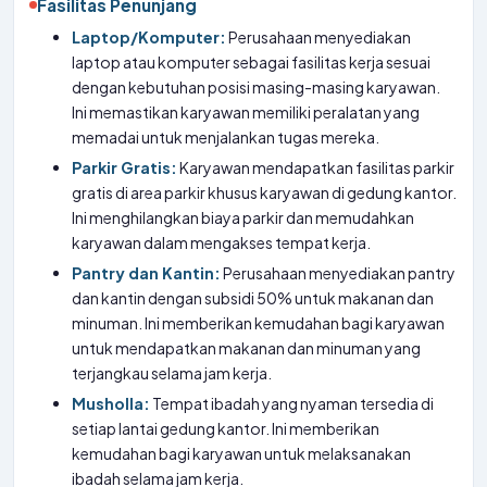
Fasilitas Penunjang
Laptop/Komputer:
Perusahaan menyediakan
laptop atau komputer sebagai fasilitas kerja sesuai
dengan kebutuhan posisi masing-masing karyawan.
Ini memastikan karyawan memiliki peralatan yang
memadai untuk menjalankan tugas mereka.
Parkir Gratis:
Karyawan mendapatkan fasilitas parkir
gratis di area parkir khusus karyawan di gedung kantor.
Ini menghilangkan biaya parkir dan memudahkan
karyawan dalam mengakses tempat kerja.
Pantry dan Kantin:
Perusahaan menyediakan pantry
dan kantin dengan subsidi 50% untuk makanan dan
minuman. Ini memberikan kemudahan bagi karyawan
untuk mendapatkan makanan dan minuman yang
terjangkau selama jam kerja.
Musholla:
Tempat ibadah yang nyaman tersedia di
setiap lantai gedung kantor. Ini memberikan
kemudahan bagi karyawan untuk melaksanakan
ibadah selama jam kerja.