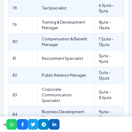
6,5juta –
78
Tax Specialist
11juta
Training & Development
8juta –
79
Manager
14juta
Compensation & Benefit
7,5juta –
80
Manager
13juta
5juta –
81
Recruitment Specialist
9juta
7juta –
82
Public Relation Manager
12juta
Corporate
5juta –
83
Communication
8,5juta
Specialist
Business Development
9juta –
84
Manager
15juta
Marketing
6juta –