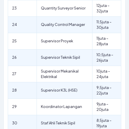
12juta –
23
Quantity Surveyor Senior
32juta
11,5juta –
24
Quality Control Manager
30juta
11juta –
25
Supervisor Proyek
28juta
10,5juta –
26
Supervisor Teknik Sipil
26juta
Supervisor Mekanikal
10juta –
27
Elektrikal
24juta
9,5juta –
28
Supervisor K3L (HSE)
22juta
9juta –
29
Koordinator Lapangan
20juta
8,5juta –
30
Staf Ahli Teknik Sipil
19juta