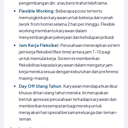
pengembangan diri, atau beristirahat lebih lama.
Flexible Working:
Beberapa posisi tertentu
memungkinkan karyawan untuk bekerja dari rumah
(work from home) selama 2 hari per minggu. Flexible
working membantu karyawan dalam
menyeimbangkan pekerjaan dan kehidupan pribadi.
Jam Kerja Fleksibel:
Perusahaan menerapkan sistem
jam kerja fleksibel (flexi time) antara jam 7-10 pagi
untuk memulai kerja. Sistem ini memberikan
fleksibilitas kepada karyawan dalam mengatur jam
kerja mereka sesuai dengan kebutuhan dan preferensi
masing-masing.
Day Off Ulang Tahun:
Karyawan mendapatkan libur
khusus di hari ulang tahun mereka. Ini merupakan
bentuk apresiasi perusahaan terhadap karyawan dan
memberikan kesempatan bagi mereka untuk
merayakan hari spesial bersama keluarga dan teman-
teman.