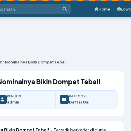
Home
Lowo
m : Nominalnya Bikin Dompet Tebal!
 Nominalnya Bikin Dompet Tebal!
PENULIS
KATEGORI
admin
Daftar Gaji
ya Bikin Dompet Tebal!
– Tertarik berkarier di dunia