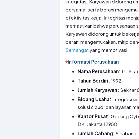
integritas. Karyawan didorong un
bersama, serta berani mengemuka
efektivitas kerja. Integritas men
memastikan bahwa perusahaan sel
Karyawan didorong untuk bekerja
berani mengemukakan, mirip de
Semangat
yang memotivasi.
Informasi Perusahaan
Nama Perusahaan:
PT Sist
Tahun Berdiri:
1992
Jumlah Karyawan:
Sekitar 
Bidang Usaha:
Integrasi si
solusi cloud, dan layanan m
Kantor Pusat:
Gedung Cyber 
DKI Jakarta 12950.
Jumlah Cabang:
5 cabang d