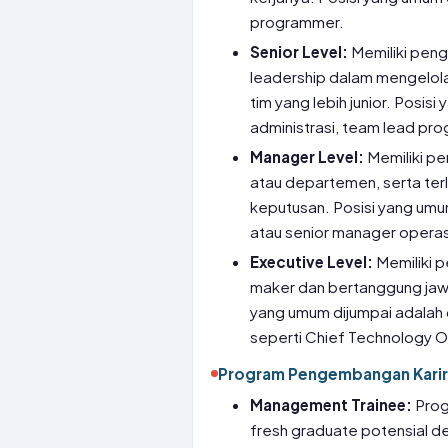
programmer.
Senior Level:
Memiliki pen
leadership dalam mengelol
tim yang lebih junior. Posisi
administrasi, team lead pro
Manager Level:
Memiliki pe
atau departemen, serta ter
keputusan. Posisi yang umu
atau senior manager operas
Executive Level:
Memiliki p
maker dan bertanggung jawa
yang umum dijumpai adalah d
seperti Chief Technology Of
Program Pengembangan Karir
Management Trainee:
Prog
fresh graduate potensial den