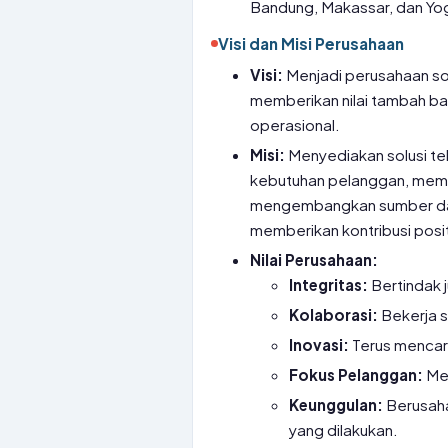
Bandung, Makassar, dan Yo
Visi dan Misi Perusahaan
Visi:
Menjadi perusahaan sol
memberikan nilai tambah ba
operasional.
Misi:
Menyediakan solusi tek
kebutuhan pelanggan, memb
mengembangkan sumber day
memberikan kontribusi posi
Nilai Perusahaan:
Integritas:
Bertindak j
Kolaborasi:
Bekerja s
Inovasi:
Terus mencari
Fokus Pelanggan:
Me
Keunggulan:
Berusaha
yang dilakukan.