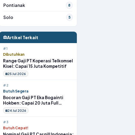
Pontianak
8
Solo
5
Artikel Terkait
#1
Dibutuhkan
Range Gaji PT Koperasi Telkomsel
Kisel: Capai 15 Juta Kompetitif
25 Jul 2026
#2
Butuh Segera
Bocoran Gaji PT Eka Bogainti
Hokben: Capai 20 Juta Full
Benefit
24 Jul 2026
#3
Butuh Cepat!
Nominal Gaji PT Cargill Indonesia: