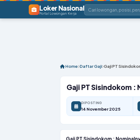
Loker Nasional
Portal Lowongan Kerja
Home
Daftar Gaji
Gaji PT Sisindoko
Gaji PT Sisindokom :
DIPOSTING
14 November 2025
Gaji PT Sisindokom : Nominaln