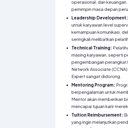
operasional, dan keuangan
pemimpin masa depan peru
Leadership Development
untuk karyawan level super
kemampuan komunikasi, dele
seringkali melibatkan pelati
Technical Training:
Pelatih
masing karyawan, seperti pe
pengembangan perangkat lun
Network Associate (CCNA) a
Expert sangat didorong.
Mentoring Program:
Progr
berpengalaman untuk memba
Mentor akan memberikan bi
mencapai tujuan karir merek
Tuition Reimbursement:
Ba
yang ingin melanjutkan pen