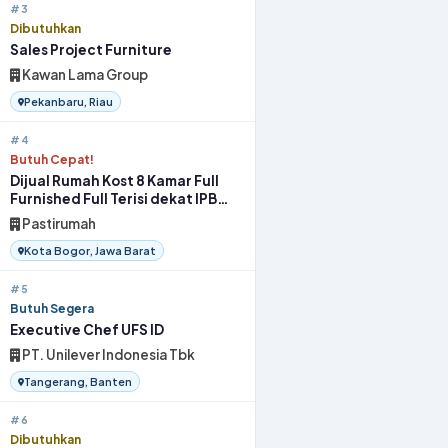
#3
Dibutuhkan
Sales Project Furniture
Kawan Lama Group
Pekanbaru, Riau
#4
Butuh Cepat!
Dijual Rumah Kost 8 Kamar Full
Furnished Full Terisi dekat IPB
Bogor
Pastirumah
Kota Bogor, Jawa Barat
#5
Butuh Segera
Executive Chef UFS ID
PT. Unilever Indonesia Tbk
Tangerang, Banten
#6
Dibutuhkan