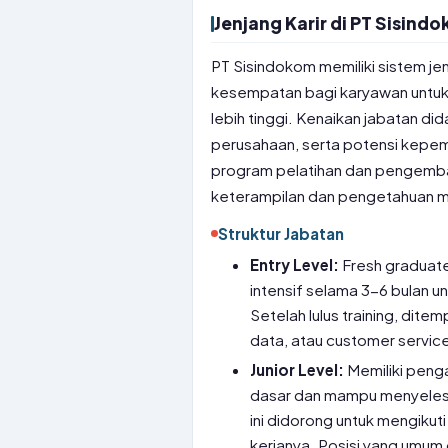
Jenjang Karir di PT Sisind
PT Sisindokom memiliki sistem jen
kesempatan bagi karyawan untu
lebih tinggi. Kenaikan jabatan did
perusahaan, serta potensi kepe
program pelatihan dan pengemb
keterampilan dan pengetahuan 
Struktur Jabatan
Entry Level:
Fresh graduate
intensif selama 3-6 bulan u
Setelah lulus training, dite
data, atau customer servic
Junior Level:
Memiliki penga
dasar dan mampu menyelesa
ini didorong untuk mengikut
kerjanya. Posisi yang umum di