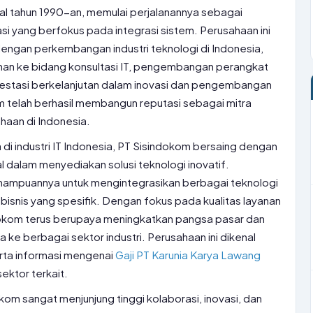
al tahun 1990-an, memulai perjalanannya sebagai
si yang berfokus pada integrasi sistem. Perusahaan ini
 dengan perkembangan industri teknologi di Indonesia,
nan ke bidang konsultasi IT, pengembangan perangkat
 investasi berkelanjutan dalam inovasi dan pengembangan
 telah berhasil membangun reputasi sebagai mitra
haan di Indonesia.
di industri IT Indonesia, PT Sisindokom bersaing dengan
l dalam menyediakan solusi teknologi inovatif.
emampuannya untuk mengintegrasikan berbagai teknologi
bisnis yang spesifik. Dengan fokus pada kualitas layanan
okom terus berupaya meningkatkan pangsa pasar dan
ke berbagai sektor industri. Perusahaan ini dikenal
erta informasi mengenai
Gaji PT Karunia Karya Lawang
sektor terkait.
om sangat menjunjung tinggi kolaborasi, inovasi, dan