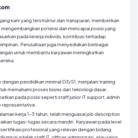
okom
jang karir yang terstruktur dan transparan, memberikan
k mengembangkan potensi dan mencapai posisi yang
asarkan pada kinerja individu, kontribusi terhadap
mimpinan. Perusahaan juga menyediakan berbagai
angan untuk membantu karyawan meningkatkan
mereka.
 dengan pendidikan minimal D3/S1, menjalani training
ntuk memahami proses bisnis dan teknologi dasar.
mpatkan pada posisi seperti staff junior IT support, admin
e representative.
laman kerja 1-3 tahun, telah menguasai job description
ikan tugas-tugas secara mandiri. Karyawan pada level
i sertifikasi profesional yang relevan dengan bidang
jumpai adalah staff IT, officer administrasi, atau junior