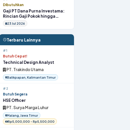
Dibutuhkan
Gaji PT Dana Purna Investama:
Rincian Gaji Pokok hingga
Fasilitas
23 Jul 2026
Terbaru Lainnya
#1
Butuh Cepat!
Technical Design Analyst
PT. Trakindo Utama
Balikpapan, Kalimantan Timur
#2
Butuh Segera
HSE Officer
PT. Surya Marga Luhur
Malang, Jawa Timur
Rp5,000,000 - Rp5,500,000