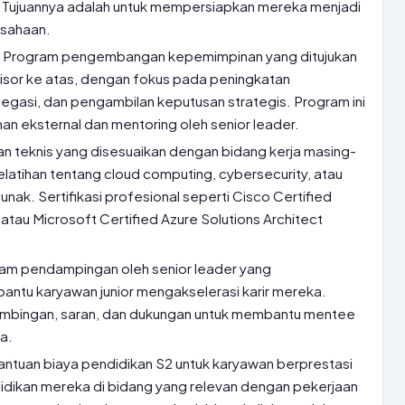
. Tujuannya adalah untuk mempersiapkan mereka menjadi
sahaan.
:
Program pengembangan kepemimpinan yang ditujukan
visor ke atas, dengan fokus pada peningkatan
gasi, dan pengambilan keputusan strategis. Program ini
han eksternal dan mentoring oleh senior leader.
an teknis yang disesuaikan dengan bidang kerja masing-
latihan tentang cloud computing, cybersecurity, atau
ak. Sertifikasi profesional seperti Cisco Certified
tau Microsoft Certified Azure Solutions Architect
am pendampingan oleh senior leader yang
ntu karyawan junior mengakselerasi karir mereka.
mbingan, saran, dan dukungan untuk membantu mentee
a.
ntuan biaya pendidikan S2 untuk karyawan berprestasi
didikan mereka di bidang yang relevan dengan pekerjaan