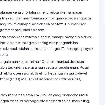
galaman kerja 3-5 tahun, menunjukkan kemampuan
a tim kecil dan memberikan bimbingan kepada anggota
 yang umum dijumpai adalah senior staff IT, supervisor
grammer atau analis sistem.
ngalaman kerja minimal 5 tahun, mampu mengelola divisi
libat dalam strategic planning dan pengambilan
m dijumpai adalah assistant manager IT, manager proyek,
ional.
engalaman kerja minimal 10 tahun, menjadi decision
b atas kinerja perusahaan secara keseluruhan. Posisi
irektur operasional, direktur keuangan, atau C-level
ficer (CTO) atau Chief Information Officer (CIO).
ram intensif selama 12-18 bulan yang dirancang untuk
gan rotasi di berbagai divisi seperti sales, marketing,