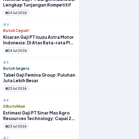
Lengkap Tunjangan Kompetitif
24 Jul 2026
#4
Butuh Cepat!
Kisaran Gaji PT Isuzu Astra Motor
Indonesia: Di Atas Rata-rata Plus
Fasilitas
24 Jul 2026
#5
Butuh Segera
Tabel Gaji Femina Group: Puluhan
Juta Lebih Besar
23 Jul 2026
#6
Dibutuhkan
Estimasi Gaji PT Sinar Mas Agro
Resources Technology: Capai 20
Juta Full Benefit
23 Jul 2026
#7