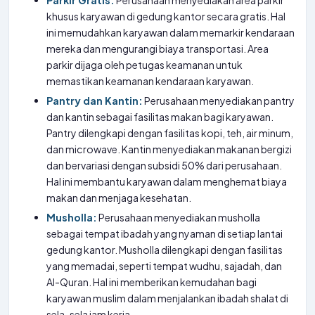
Parkir Gratis:
Perusahaan menyediakan area parkir
khusus karyawan di gedung kantor secara gratis. Hal
ini memudahkan karyawan dalam memarkir kendaraan
mereka dan mengurangi biaya transportasi. Area
parkir dijaga oleh petugas keamanan untuk
memastikan keamanan kendaraan karyawan.
Pantry dan Kantin:
Perusahaan menyediakan pantry
dan kantin sebagai fasilitas makan bagi karyawan.
Pantry dilengkapi dengan fasilitas kopi, teh, air minum,
dan microwave. Kantin menyediakan makanan bergizi
dan bervariasi dengan subsidi 50% dari perusahaan.
Hal ini membantu karyawan dalam menghemat biaya
makan dan menjaga kesehatan.
Musholla:
Perusahaan menyediakan musholla
sebagai tempat ibadah yang nyaman di setiap lantai
gedung kantor. Musholla dilengkapi dengan fasilitas
yang memadai, seperti tempat wudhu, sajadah, dan
Al-Quran. Hal ini memberikan kemudahan bagi
karyawan muslim dalam menjalankan ibadah shalat di
sela-sela jam kerja.