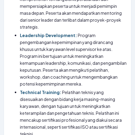
mempersiapkan peserta untuk menjadi pemimpin
masa depan. Peserta akan mendapatkan mentoring
dari senior leader dan terlibat dalam proyek-proyek
strategis.
Leadership Development:
Program
pengembangan kepemimpinan yang dirancang
khusus untuk karyawan level supervisor ke atas.
Program ini bertujuan untuk meningkatkan
kemampuan leadership, komunikasi, dan pengambilan
keputusan. Peserta akan mengikuti pelatihan,
workshop, dan coaching untuk mengembangkan
potensi kepemimpinan mereka.
Technical Training:
Pelatihan teknis yang
disesuaikan dengan bidang kerja masing-masing
karyawan, dengan tujuan untuk meningkatkan
keterampilan dan pengetahuan teknis. Pelatihan ini
mencakup sertifikasi profesional yang diakui secara
internasional, seperti sertifikasi ISO atau sertifikasi
teknisi.