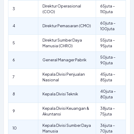
Direktur Operasional
65juta –
3
(COO)
110juta
60juta –
4
Direktur Pemasaran (CMO)
100juta
Direktur Sumber Daya
55juta –
5
Manusia (CHRO)
95juta
50juta –
6
General Manager Pabrik
90juta
Kepala Divisi Penjualan
45juta –
7
Nasional
85juta
40juta –
8
Kepala Divisi Teknik
80juta
Kepala Divisi Keuangan &
38juta –
9
Akuntansi
75juta
Kepala Divisi Sumber Daya
36juta –
10
Manusia
70juta