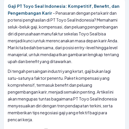
Gaji PT Toyo Seal Indonesia: Kompetitif, Benefit, dan
Pengembangan Karir
– Penasaran dengan peta karir dan
potensi penghasilan di PT Toyo Seal Indonesia? Memahami
seluk-beluk gaji, kompensasi, dan peluang pengembangan
diri di perusahaan manufaktur sekelas Toyo Seal bisa
menjadi kunci untuk merencanakan masa depan karir Anda.
Mari kita bedah bersama, dari posisi entry-level hingga level
manajerial, untuk mendapatkan gambaran lengkap tentang
upah dan benefit yang ditawarkan.
Di tengah persaingan industri yang ketat, gaji bukan lagi
satu-satunya faktor penentu. Paket kompensasi yang
komprehensif, termasuk benefit dan peluang
pengembangan karir, menjadi semakin penting. Artikel ini
akan mengupas tuntas bagaimana PT Toyo Seal Indonesia
menyesuaikan diri dengan tren pendapatan terkini, serta
memberikan tips negosiasi gaji yang efektif bagi para
pencari kerja.