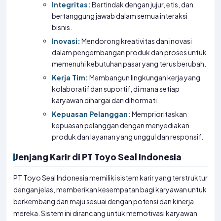
Integritas:
Bertindak dengan jujur, etis, dan
bertanggung jawab dalam semua interaksi
bisnis.
Inovasi:
Mendorong kreativitas dan inovasi
dalam pengembangan produk dan proses untuk
memenuhi kebutuhan pasar yang terus berubah.
Kerja Tim:
Membangun lingkungan kerja yang
kolaboratif dan suportif, di mana setiap
karyawan dihargai dan dihormati.
Kepuasan Pelanggan:
Memprioritaskan
kepuasan pelanggan dengan menyediakan
produk dan layanan yang unggul dan responsif.
Jenjang Karir di PT Toyo Seal Indonesia
PT Toyo Seal Indonesia memiliki sistem karir yang terstruktur
dengan jelas, memberikan kesempatan bagi karyawan untuk
berkembang dan maju sesuai dengan potensi dan kinerja
mereka. Sistem ini dirancang untuk memotivasi karyawan