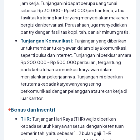
jam kerja. Tunjangan ini dapat berupa uang tunai
sebesar Rp 30.000 – Rp 50.000 per hari kerja, atau
fasilitas katering kantor yang menyediakan makanan
bergizi dan bervariasi. Perusahaan juga menyediakan
pantry dengan fasilitas kopi, teh, dan air minum gratis.
Tunjangan Komunikasi:
Tunjangan yang diberikan
untuk membantu karyawan dalam biaya komunikasi,
seperti pulsa dan internet. Tunjangan ini berkisar antara
Rp 200.000 – Rp 500.000 per bulan, tergantung
pada kebutuhan komunikasi karyawan dalam
menjalankan pekerjaannya. Tunjangan ini diberikan
terutama kepada karyawan yang sering
berkomunikasi dengan pelanggan atau rekan kerja di
luar kantor.
Bonus dan Insentif
THR:
Tunjangan Hari Raya (THR) wajib diberikan
kepada seluruh karyawan sesuai dengan ketentuan
pemerintah, yaitu sebesar 1-2 bulan gaji. THR