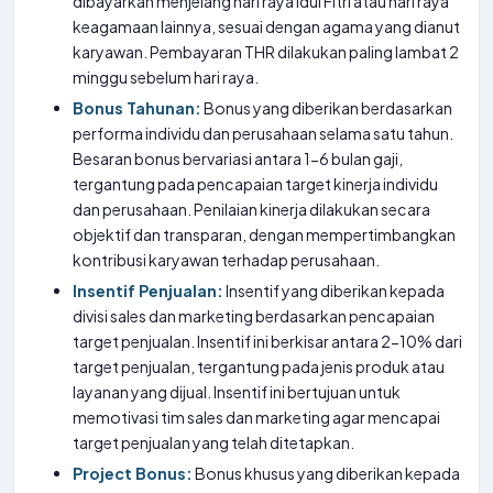
dibayarkan menjelang hari raya Idul Fitri atau hari raya
keagamaan lainnya, sesuai dengan agama yang dianut
karyawan. Pembayaran THR dilakukan paling lambat 2
minggu sebelum hari raya.
Bonus Tahunan:
Bonus yang diberikan berdasarkan
performa individu dan perusahaan selama satu tahun.
Besaran bonus bervariasi antara 1-6 bulan gaji,
tergantung pada pencapaian target kinerja individu
dan perusahaan. Penilaian kinerja dilakukan secara
objektif dan transparan, dengan mempertimbangkan
kontribusi karyawan terhadap perusahaan.
Insentif Penjualan:
Insentif yang diberikan kepada
divisi sales dan marketing berdasarkan pencapaian
target penjualan. Insentif ini berkisar antara 2-10% dari
target penjualan, tergantung pada jenis produk atau
layanan yang dijual. Insentif ini bertujuan untuk
memotivasi tim sales dan marketing agar mencapai
target penjualan yang telah ditetapkan.
Project Bonus:
Bonus khusus yang diberikan kepada