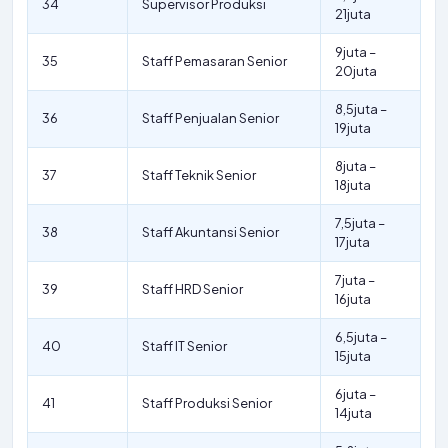
34
Supervisor Produksi
21juta
9juta –
35
Staff Pemasaran Senior
20juta
8,5juta –
36
Staff Penjualan Senior
19juta
8juta –
37
Staff Teknik Senior
18juta
7,5juta –
38
Staff Akuntansi Senior
17juta
7juta –
39
Staff HRD Senior
16juta
6,5juta –
40
Staff IT Senior
15juta
6juta –
41
Staff Produksi Senior
14juta