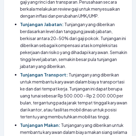
gaji yang rinci dan transparan. Perusahaan secara
berkala melakukan review gaji untuk menyesuaikan
dengan inflasi dan perubahan UMK/UMP.
Tunjangan Jabatan:
Tunjangan yang diberikan
berdasarkan level dan tanggung jawab jabatan,
berkisar antara 20-50% dari gaji pokok. Tunjangan ini
diberikan sebagai kompensasi atas kompleksitas
pekerjaan dan risiko yang dihadapi karyawan. Semakin
tinggi level jabatan, semakin besar pula tunjangan
jabatan yang diberikan.
Tunjangan Transport:
Tunjangan yang diberikan
untuk membantu karyawan dalam biaya transportasi
ke dan dari tempat kerja. Tunjangan ini dapat berupa
uang tunai sebesar Rp 500.000 – Rp 2.000.000 per
bulan, tergantung pada jarak tempat tinggal karyawan
dari kantor, atau fasilitas mobil dinas untuk posisi
tertentu yang membutuhkan mobilitas tinggi.
Tunjangan Makan:
Tunjangan yang diberikan untuk
membantu karyawan dalam biaya makan siang selama