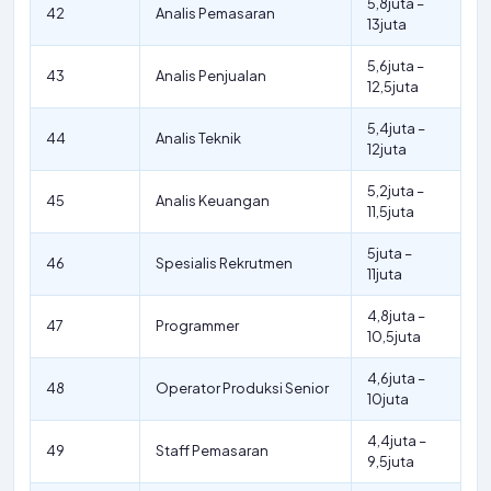
5,8juta –
42
Analis Pemasaran
13juta
5,6juta –
43
Analis Penjualan
12,5juta
5,4juta –
44
Analis Teknik
12juta
5,2juta –
45
Analis Keuangan
11,5juta
5juta –
46
Spesialis Rekrutmen
11juta
4,8juta –
47
Programmer
10,5juta
4,6juta –
48
Operator Produksi Senior
10juta
4,4juta –
49
Staff Pemasaran
9,5juta