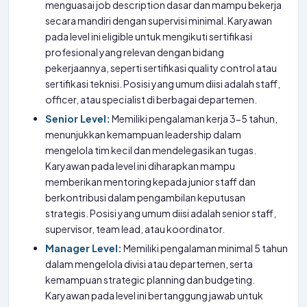
menguasai job description dasar dan mampu bekerja
secara mandiri dengan supervisi minimal. Karyawan
pada level ini eligible untuk mengikuti sertifikasi
profesional yang relevan dengan bidang
pekerjaannya, seperti sertifikasi quality control atau
sertifikasi teknisi. Posisi yang umum diisi adalah staff,
officer, atau specialist di berbagai departemen.
Senior Level:
Memiliki pengalaman kerja 3-5 tahun,
menunjukkan kemampuan leadership dalam
mengelola tim kecil dan mendelegasikan tugas.
Karyawan pada level ini diharapkan mampu
memberikan mentoring kepada junior staff dan
berkontribusi dalam pengambilan keputusan
strategis. Posisi yang umum diisi adalah senior staff,
supervisor, team lead, atau koordinator.
Manager Level:
Memiliki pengalaman minimal 5 tahun
dalam mengelola divisi atau departemen, serta
kemampuan strategic planning dan budgeting.
Karyawan pada level ini bertanggung jawab untuk