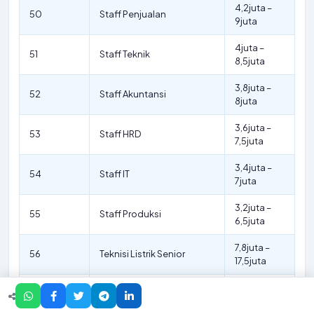
4,2juta –
50
Staff Penjualan
9juta
4juta –
51
Staff Teknik
8,5juta
3,8juta –
52
Staff Akuntansi
8juta
3,6juta –
53
Staff HRD
7,5juta
3,4juta –
54
Staff IT
7juta
3,2juta –
55
Staff Produksi
6,5juta
7,8juta –
56
Teknisi Listrik Senior
17,5juta
7,6juta –
57
Teknisi Mesin Senior
17juta