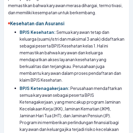
memastikan bahwa karyawan merasa dihargai, termotivasi,
dan memiliki kesempatan untuk berkembang.
Kesehatan dan Asuransi
BPJS Kesehatan:
Semua karyawan tetap dan
keluarga (suami/istri dan maksimal 3 anak) didaftarkan
sebagai peserta BPJS Kesehatan kelas 1. Hal ini
memastikan bahwa karyawan dan keluarga
mendapatkan akses layanan kesehatan yang
berkualitas dan terjangkau. Perusahaan juga
membantu karyawan dalam proses pendaftaran dan
klaim BPJS Kesehatan.
BPJS Ketenagakerjaan:
Perusahaan mendaftarkan
semua karyawan sebagai peserta BPJS
Ketenagakerjaan, yang mencakup program Jaminan
Kecelakaan Kerja (JKK), Jaminan Kematian (JKM),
Jaminan Hari Tua (JHT), dan Jaminan Pensiun (JP).
Program ini memberikan perlindungan finansial bagi
karyawan dan keluarga jika terjadi risiko kecelakaan