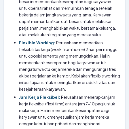
besar ini memberikan kesempatan bagi karyawan
untuk beristirahat dan memulihkan tenaga setelah
bekerja dalam jangka waktu yang lama. Karyawan
dapat memanfaatkan cuti besar untuk melakukan
perjalanan, menghabiskan waktu bersama keluarga,
atau melakukan kegiatan yang mereka sukai.
Flexible Working:
Perusahaan memberikan
fleksibilitas kerja (work from home) 2 hari per minggu
untuk posisi tertentu yang memungkinkan. Hal ini
memberikan kesempatan bagi karyawan untuk
mengatur waktu kerja mereka dan mengurangi stres
akibat perjalanan ke kantor. Kebijakan flexible working
ini bertujuan untuk meningkatkan produktivitas dan
kesejahteraan karyawan.
Jam Kerja Fleksibel:
Perusahaan menerapkan jam
kerja fleksibel (flexi time) antara jam 7-10 pagi untuk
mulai kerja. Hal ini memberikan kesempatan bagi
karyawan untuk menyesuaikan jam kerja mereka
dengan kebutuhan pribadi dan menghindari