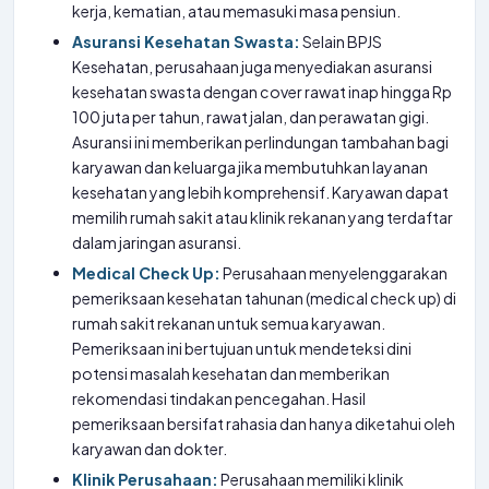
kerja, kematian, atau memasuki masa pensiun.
Asuransi Kesehatan Swasta:
Selain BPJS
Kesehatan, perusahaan juga menyediakan asuransi
kesehatan swasta dengan cover rawat inap hingga Rp
100 juta per tahun, rawat jalan, dan perawatan gigi.
Asuransi ini memberikan perlindungan tambahan bagi
karyawan dan keluarga jika membutuhkan layanan
kesehatan yang lebih komprehensif. Karyawan dapat
memilih rumah sakit atau klinik rekanan yang terdaftar
dalam jaringan asuransi.
Medical Check Up:
Perusahaan menyelenggarakan
pemeriksaan kesehatan tahunan (medical check up) di
rumah sakit rekanan untuk semua karyawan.
Pemeriksaan ini bertujuan untuk mendeteksi dini
potensi masalah kesehatan dan memberikan
rekomendasi tindakan pencegahan. Hasil
pemeriksaan bersifat rahasia dan hanya diketahui oleh
karyawan dan dokter.
Klinik Perusahaan:
Perusahaan memiliki klinik