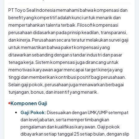
PT Toyo Seal Indonesia memahami bahwa kompensasi dan
benefit yang kompetitif adalah kunci untuk menarik dan
mempertahankan talenta terbaik. Filosofi kompensasi
perusahaan didasarkan pada prinsip keadilan, transparansi,
dan kinerja. Perusahaan secara teratur melakukan survei gaji
untuk memastikan bahwa paket kompensasi yang
ditawarkan sebanding dengan standar industri dan pasar
tenaga kerja. Sistem kompensasi juga dirancang untuk
memotivasi karyawan agar mencapai target kinerja yang
tinggi dan memberikan kontribusi positif bagi perusahaan.
Selain gaji pokok, perusahaan juga menawarkan berbagai
tunjangan, bonus, dan insentif yang menarik.
Komponen Gaji
Gaji Pokok:
Disesuaikan dengan UMK/UMP setempat
dan level jabatan, serta mempertimbangkan
pengalaman dan kualifikasi karyawan. Gaji pokok
dibayarkan setiap tanggal 25 setiap bulan, dengan slip