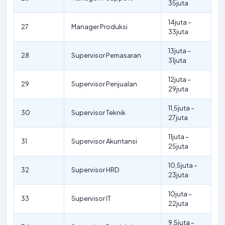
35juta
14juta –
27
Manager Produksi
33juta
13juta –
28
Supervisor Pemasaran
31juta
12juta –
29
Supervisor Penjualan
29juta
11,5juta –
30
Supervisor Teknik
27juta
11juta –
31
Supervisor Akuntansi
25juta
10,5juta –
32
Supervisor HRD
23juta
10juta –
33
Supervisor IT
22juta
9,5juta –