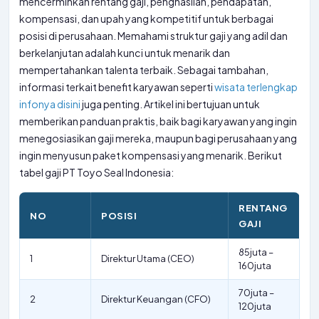
mencerminkan rentang gaji, penghasilan, pendapatan,
kompensasi, dan upah yang kompetitif untuk berbagai
posisi di perusahaan. Memahami struktur gaji yang adil dan
berkelanjutan adalah kunci untuk menarik dan
mempertahankan talenta terbaik. Sebagai tambahan,
informasi terkait benefit karyawan seperti
wisata terlengkap
infonya disini
juga penting. Artikel ini bertujuan untuk
memberikan panduan praktis, baik bagi karyawan yang ingin
menegosiasikan gaji mereka, maupun bagi perusahaan yang
ingin menyusun paket kompensasi yang menarik. Berikut
tabel gaji PT Toyo Seal Indonesia:
RENTANG
NO
POSISI
GAJI
85juta –
1
Direktur Utama (CEO)
160juta
70juta –
2
Direktur Keuangan (CFO)
120juta