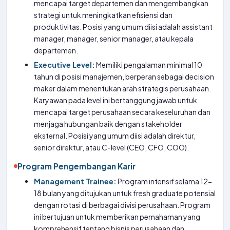
mencapai target departemen dan mengembangkan
strategi untuk meningkatkan efisiensi dan
produktivitas. Posisi yang umum diisi adalah assistant
manager, manager, senior manager, atau kepala
departemen.
Executive Level:
Memiliki pengalaman minimal 10
tahun di posisi manajemen, berperan sebagai decision
maker dalam menentukan arah strategis perusahaan.
Karyawan pada level ini bertanggung jawab untuk
mencapai target perusahaan secara keseluruhan dan
menjaga hubungan baik dengan stakeholder
eksternal. Posisi yang umum diisi adalah direktur,
senior direktur, atau C-level (CEO, CFO, COO).
Program Pengembangan Karir
Management Trainee:
Program intensif selama 12-
18 bulan yang ditujukan untuk fresh graduate potensial
dengan rotasi di berbagai divisi perusahaan. Program
ini bertujuan untuk memberikan pemahaman yang
komprehensif tentang bisnis perusahaan dan