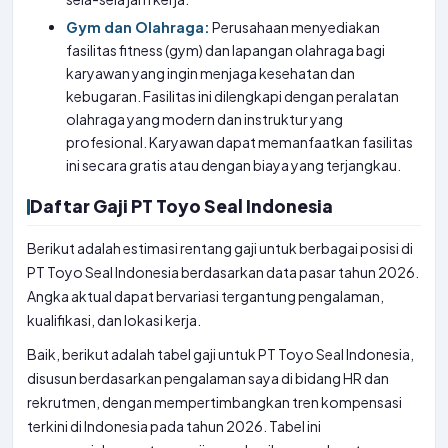
Gym dan Olahraga:
Perusahaan menyediakan
fasilitas fitness (gym) dan lapangan olahraga bagi
karyawan yang ingin menjaga kesehatan dan
kebugaran. Fasilitas ini dilengkapi dengan peralatan
olahraga yang modern dan instruktur yang
profesional. Karyawan dapat memanfaatkan fasilitas
ini secara gratis atau dengan biaya yang terjangkau.
Daftar Gaji PT Toyo Seal Indonesia
Berikut adalah estimasi rentang gaji untuk berbagai posisi di
PT Toyo Seal Indonesia berdasarkan data pasar tahun 2026.
Angka aktual dapat bervariasi tergantung pengalaman,
kualifikasi, dan lokasi kerja.
Baik, berikut adalah tabel gaji untuk PT Toyo Seal Indonesia,
disusun berdasarkan pengalaman saya di bidang HR dan
rekrutmen, dengan mempertimbangkan tren kompensasi
terkini di Indonesia pada tahun 2026. Tabel ini