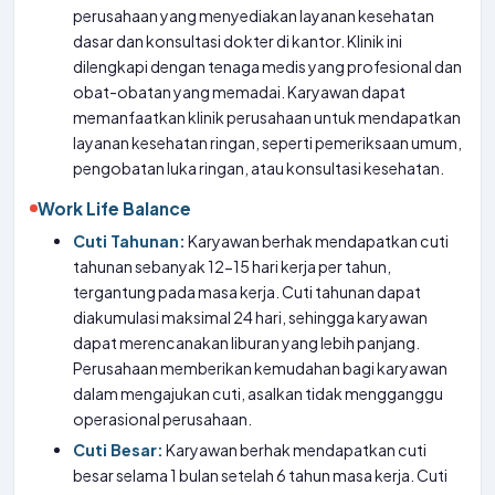
perusahaan yang menyediakan layanan kesehatan
dasar dan konsultasi dokter di kantor. Klinik ini
dilengkapi dengan tenaga medis yang profesional dan
obat-obatan yang memadai. Karyawan dapat
memanfaatkan klinik perusahaan untuk mendapatkan
layanan kesehatan ringan, seperti pemeriksaan umum,
pengobatan luka ringan, atau konsultasi kesehatan.
Work Life Balance
Cuti Tahunan:
Karyawan berhak mendapatkan cuti
tahunan sebanyak 12-15 hari kerja per tahun,
tergantung pada masa kerja. Cuti tahunan dapat
diakumulasi maksimal 24 hari, sehingga karyawan
dapat merencanakan liburan yang lebih panjang.
Perusahaan memberikan kemudahan bagi karyawan
dalam mengajukan cuti, asalkan tidak mengganggu
operasional perusahaan.
Cuti Besar:
Karyawan berhak mendapatkan cuti
besar selama 1 bulan setelah 6 tahun masa kerja. Cuti