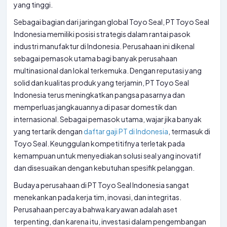
yang tinggi.
Sebagai bagian dari jaringan global Toyo Seal, PT Toyo Seal
Indonesia memiliki posisi strategis dalam rantai pasok
industri manufaktur di Indonesia. Perusahaan ini dikenal
sebagai pemasok utama bagi banyak perusahaan
multinasional dan lokal terkemuka. Dengan reputasi yang
solid dan kualitas produk yang terjamin, PT Toyo Seal
Indonesia terus meningkatkan pangsa pasarnya dan
memperluas jangkauannya di pasar domestik dan
internasional. Sebagai pemasok utama, wajar jika banyak
yang tertarik dengan
daftar gaji PT di Indonesia
, termasuk di
Toyo Seal. Keunggulan kompetitifnya terletak pada
kemampuan untuk menyediakan solusi seal yang inovatif
dan disesuaikan dengan kebutuhan spesifik pelanggan.
Budaya perusahaan di PT Toyo Seal Indonesia sangat
menekankan pada kerja tim, inovasi, dan integritas.
Perusahaan percaya bahwa karyawan adalah aset
terpenting, dan karena itu, investasi dalam pengembangan