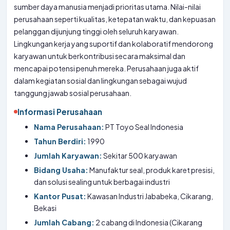
sumber daya manusia menjadi prioritas utama. Nilai-nilai
perusahaan seperti kualitas, ketepatan waktu, dan kepuasan
pelanggan dijunjung tinggi oleh seluruh karyawan.
Lingkungan kerja yang suportif dan kolaboratif mendorong
karyawan untuk berkontribusi secara maksimal dan
mencapai potensi penuh mereka. Perusahaan juga aktif
dalam kegiatan sosial dan lingkungan sebagai wujud
tanggung jawab sosial perusahaan.
Informasi Perusahaan
Nama Perusahaan:
PT Toyo Seal Indonesia
Tahun Berdiri:
1990
Jumlah Karyawan:
Sekitar 500 karyawan
Bidang Usaha:
Manufaktur seal, produk karet presisi,
dan solusi sealing untuk berbagai industri
Kantor Pusat:
Kawasan Industri Jababeka, Cikarang,
Bekasi
Jumlah Cabang:
2 cabang di Indonesia (Cikarang