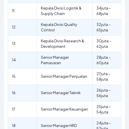
Kepala Divisi Logistik &
34juta –
11
Supply Chain
68juta
Kepala Divisi Quality
32juta –
12
Control
65juta
Kepala Divisi Research &
30juta –
13
Development
62juta
Senior Manager
28juta –
14
Pemasaran
60juta
27juta –
15
Senior Manager Penjualan
58juta
26juta –
16
Senior Manager Teknik
56juta
25juta –
17
Senior Manager Keuangan
54juta
24juta –
18
Senior Manager HRD
52juta