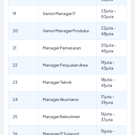
23juta –
19
Senior Manager IT
50juta
22juta –
20
Senior Manager Produksi
48juta
20juta –
21
Manager Pemasaran
45juta
19juta –
22
Manager Penjualan Area
43juta
18juta –
23
Manager Teknik
41juta
17juta –
24
Manager Akuntansi
39juta
16juta –
25
Manager Rekrutmen
37juta
15juta –
26
Manager IT Support