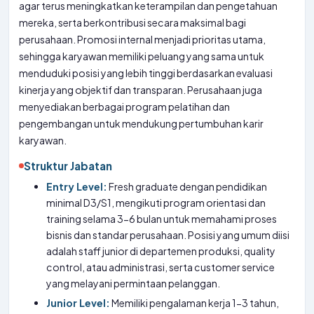
agar terus meningkatkan keterampilan dan pengetahuan
mereka, serta berkontribusi secara maksimal bagi
perusahaan. Promosi internal menjadi prioritas utama,
sehingga karyawan memiliki peluang yang sama untuk
menduduki posisi yang lebih tinggi berdasarkan evaluasi
kinerja yang objektif dan transparan. Perusahaan juga
menyediakan berbagai program pelatihan dan
pengembangan untuk mendukung pertumbuhan karir
karyawan.
Struktur Jabatan
Entry Level:
Fresh graduate dengan pendidikan
minimal D3/S1, mengikuti program orientasi dan
training selama 3-6 bulan untuk memahami proses
bisnis dan standar perusahaan. Posisi yang umum diisi
adalah staff junior di departemen produksi, quality
control, atau administrasi, serta customer service
yang melayani permintaan pelanggan.
Junior Level:
Memiliki pengalaman kerja 1-3 tahun,