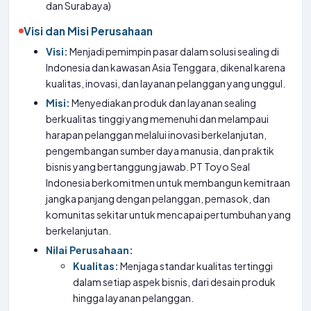
dan Surabaya)
Visi dan Misi Perusahaan
Visi:
Menjadi pemimpin pasar dalam solusi sealing di
Indonesia dan kawasan Asia Tenggara, dikenal karena
kualitas, inovasi, dan layanan pelanggan yang unggul.
Misi:
Menyediakan produk dan layanan sealing
berkualitas tinggi yang memenuhi dan melampaui
harapan pelanggan melalui inovasi berkelanjutan,
pengembangan sumber daya manusia, dan praktik
bisnis yang bertanggung jawab. PT Toyo Seal
Indonesia berkomitmen untuk membangun kemitraan
jangka panjang dengan pelanggan, pemasok, dan
komunitas sekitar untuk mencapai pertumbuhan yang
berkelanjutan.
Nilai Perusahaan:
Kualitas:
Menjaga standar kualitas tertinggi
dalam setiap aspek bisnis, dari desain produk
hingga layanan pelanggan.