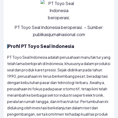
PT Toyo Seal Indonesia beroperasi. – Sumber:
publikasijurnalnasional.com
Profil PT Toyo Seal Indonesia
PT Toyo Seal Indonesia adalah perusahaan manufaktur yang
telah lama berkiprah di Indonesia, khususnya dalam produksi
seal dan produk karet presisi. Sejak didirikan pada tahun
1990, perusahaan ini terus berkembang pesat, beradaptasi
dengan kebutuhan pasar dan teknologi terbaru. Awalnya,
perusahaan ini fokus pada pasar otomotif, tetapi kini telah
merambah ke berbagai sektor industri seperti elektronik,
peralatan rumah tangga, dan infrastruktur. Pertumbuhan ini
didukung oleh investasi berkelanjutan dalam riset dan
pengembangan, serta komitmen terhadap kualitas produk