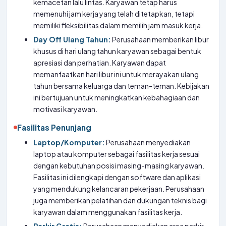
kemacetan lalu lintas. Karyawan tetap harus
memenuhi jam kerja yang telah ditetapkan, tetapi
memiliki fleksibilitas dalam memilih jam masuk kerja.
Day Off Ulang Tahun:
Perusahaan memberikan libur
khusus di hari ulang tahun karyawan sebagai bentuk
apresiasi dan perhatian. Karyawan dapat
memanfaatkan hari libur ini untuk merayakan ulang
tahun bersama keluarga dan teman-teman. Kebijakan
ini bertujuan untuk meningkatkan kebahagiaan dan
motivasi karyawan.
Fasilitas Penunjang
Laptop/Komputer:
Perusahaan menyediakan
laptop atau komputer sebagai fasilitas kerja sesuai
dengan kebutuhan posisi masing-masing karyawan.
Fasilitas ini dilengkapi dengan software dan aplikasi
yang mendukung kelancaran pekerjaan. Perusahaan
juga memberikan pelatihan dan dukungan teknis bagi
karyawan dalam menggunakan fasilitas kerja.