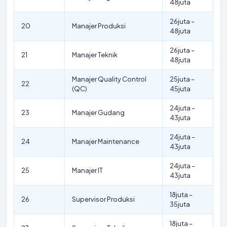
48juta
26juta –
20
Manajer Produksi
48juta
26juta –
21
Manajer Teknik
48juta
Manajer Quality Control
25juta –
22
(QC)
45juta
24juta –
23
Manajer Gudang
43juta
24juta –
24
Manajer Maintenance
43juta
24juta –
25
Manajer IT
43juta
18juta –
26
Supervisor Produksi
35juta
18juta –