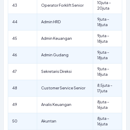
10juta –
43
Operator Forklift Senior
20juta
9juta –
44
Admin HRD
18juta
9juta –
45
Admin Keuangan
18juta
9juta –
46
Admin Gudang
18juta
9juta –
47
Sekretaris Direksi
18juta
8,5juta –
48
Customer Service Senior
17juta
8juta –
49
Analis Keuangan
16juta
8juta –
50
Akuntan
16juta