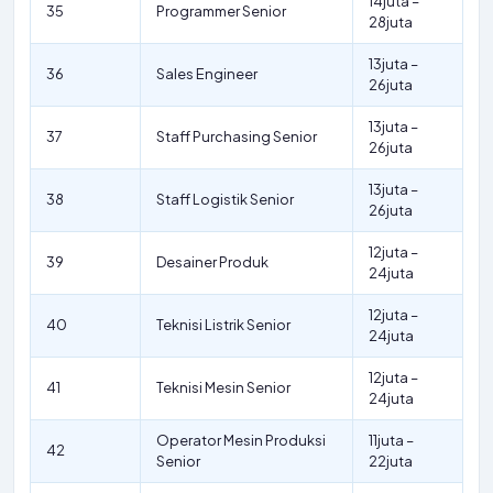
14juta –
35
Programmer Senior
28juta
13juta –
36
Sales Engineer
26juta
13juta –
37
Staff Purchasing Senior
26juta
13juta –
38
Staff Logistik Senior
26juta
12juta –
39
Desainer Produk
24juta
12juta –
40
Teknisi Listrik Senior
24juta
12juta –
41
Teknisi Mesin Senior
24juta
Operator Mesin Produksi
11juta –
42
Senior
22juta