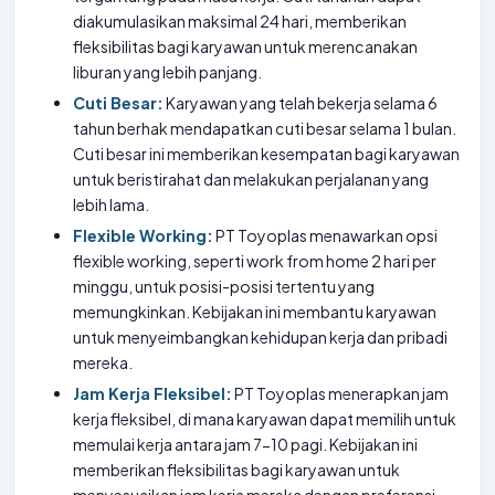
diakumulasikan maksimal 24 hari, memberikan
fleksibilitas bagi karyawan untuk merencanakan
liburan yang lebih panjang.
Cuti Besar:
Karyawan yang telah bekerja selama 6
tahun berhak mendapatkan cuti besar selama 1 bulan.
Cuti besar ini memberikan kesempatan bagi karyawan
untuk beristirahat dan melakukan perjalanan yang
lebih lama.
Flexible Working:
PT Toyoplas menawarkan opsi
flexible working, seperti work from home 2 hari per
minggu, untuk posisi-posisi tertentu yang
memungkinkan. Kebijakan ini membantu karyawan
untuk menyeimbangkan kehidupan kerja dan pribadi
mereka.
Jam Kerja Fleksibel:
PT Toyoplas menerapkan jam
kerja fleksibel, di mana karyawan dapat memilih untuk
memulai kerja antara jam 7-10 pagi. Kebijakan ini
memberikan fleksibilitas bagi karyawan untuk