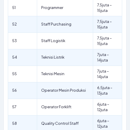
7,5juta –
51
Programmer
15juta
7,5juta –
52
Staff Purchasing
15juta
7,5juta –
53
Staff Logistik
15juta
7juta –
54
Teknisi Listrik
14juta
7juta –
55
Teknisi Mesin
14juta
6,5juta –
56
Operator Mesin Produksi
13juta
6juta –
57
Operator Forklift
12juta
6juta –
58
Quality Control Staff
12juta