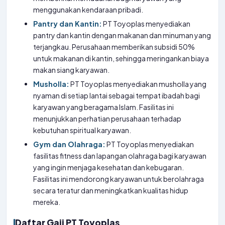
menggunakan kendaraan pribadi.
Pantry dan Kantin:
PT Toyoplas menyediakan
pantry dan kantin dengan makanan dan minuman yang
terjangkau. Perusahaan memberikan subsidi 50%
untuk makanan di kantin, sehingga meringankan biaya
makan siang karyawan.
Musholla:
PT Toyoplas menyediakan musholla yang
nyaman di setiap lantai sebagai tempat ibadah bagi
karyawan yang beragama Islam. Fasilitas ini
menunjukkan perhatian perusahaan terhadap
kebutuhan spiritual karyawan.
Gym dan Olahraga:
PT Toyoplas menyediakan
fasilitas fitness dan lapangan olahraga bagi karyawan
yang ingin menjaga kesehatan dan kebugaran.
Fasilitas ini mendorong karyawan untuk berolahraga
secara teratur dan meningkatkan kualitas hidup
mereka.
Daftar Gaji PT Toyoplas