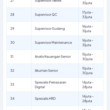
27
Supervisor Teknik
35juta
17juta –
28
Supervisor QC
33juta
16juta –
29
Supervisor Gudang
31juta
16juta –
30
Supervisor Maintenance
31juta
15juta –
31
Analis Keuangan Senior
30juta
15juta –
32
Akuntan Senior
30juta
Spesialis Pemasaran
14juta –
33
Digital
28juta
14juta –
34
Spesialis HRD
28juta