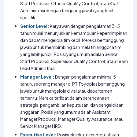
Staff Produksi, Officer Quality Control, atau Staff
Administrasi dengan tanggung jawab yang lebih
spesifik.
Senior Level:
Karyawan dengan pengalaman 3-5
tahun mulai menunjukkan kemampuan kepemimpinan
dan dapat mengelola tim kecil. Mereka bertanggung
jawab untuk membimbing dan melatih anggota tim
yang lebih junior. Posisi yang umum adalah Senior
Staff Produksi, Supervisor Quality Control, atau Team
Lead Administrasi.
Manager Level:
Dengan pengalaman minimal 5
tahun, seorang manajer di PT Toyoplas bertanggung
jawab untuk mengelola divisi atau departemen
tertentu. Mereka terlibat dalam perencanaan
strategis, pengambilan keputusan, dan pengelolaan
anggaran. Posisi yang umum adalah Assistant
Manager Produksi, Manager Quality Assurance, atau
Senior Manager HRD.
Executive Level:
Posisi eksekutif membutuhkan