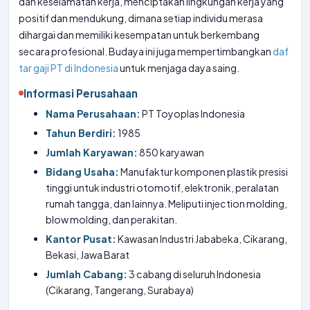
dan keselamatan kerja, menciptakan lingkungan kerja yang
positif dan mendukung, dimana setiap individu merasa
dihargai dan memiliki kesempatan untuk berkembang
secara profesional. Budaya ini juga mempertimbangkan
daf
tar gaji PT di Indonesia
untuk menjaga daya saing.
Informasi Perusahaan
Nama Perusahaan:
PT Toyoplas Indonesia
Tahun Berdiri:
1985
Jumlah Karyawan:
850 karyawan
Bidang Usaha:
Manufaktur komponen plastik presisi
tinggi untuk industri otomotif, elektronik, peralatan
rumah tangga, dan lainnya. Meliputi injection molding,
blow molding, dan perakitan.
Kantor Pusat:
Kawasan Industri Jababeka, Cikarang,
Bekasi, Jawa Barat
Jumlah Cabang:
3 cabang di seluruh Indonesia
(Cikarang, Tangerang, Surabaya)