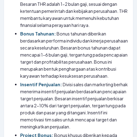
Besaran THR adalah 1-2 bulan gaji, sesuai dengan
ketentuan pemerintah dan kebijakan perusahaan. THR
membantu karyawan untuk memenuhi kebutuhan
finansial selama perayaan hari raya.
Bonus Tahunan:
Bonus tahunan diberikan
berdasarkan performa individu dan kinerja perusahaan
secara keseluruhan. Besaran bonus tahunan dapat
mencapai 1-6 bulan gaji, tergantung pada pencapaian
target dan profitabilitas perusahaan. Bonus ini
merupakan bentuk penghargaan atas kontribusi
karyawan terhadap kesuksesan perusahaan.
Insentif Penjualan:
Divisi sales dan marketing berhak
menerima insentif penjualan berdasarkan pencapaian
target penjualan. Besaran insentif penjualan berkisar
antara 2-10% dari target penjualan, tergantung pada
produk dan pasar yang ditangani. Insentif ini
memotivasi tim sales untuk mencapai target dan
meningkatkan penjualan.
Project Bonus:
Bonus khusus diberikan kepada