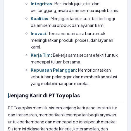
Integritas:
Bertindak jujur, etis, dan
bertanggung jawab dalam semua aspek bisnis.
Kualitas:
Menjaga standar kualitas tertinggi
dalam semua produk dan layanan kami.
Inovasi:
Terus mencari cara baru untuk
meningkatkan produk, proses, dan layanan
kami.
Kerja Tim:
Bekerja sama secara efektif untuk
mencapai tujuan bersama.
Kepuasan Pelanggan:
Memprioritaskan
kebutuhan pelanggan dan memberikan solusi
yang melebihi harapan mereka.
Jenjang Karir di PT Toyoplas
PT Toyoplas memiliki sistem jenjang karir yang terstruktur
dan transparan, memberikan kesempatan bagi karyawan
untuk berkembang dan mencapai potensi penuh mereka.
Sistem ini didasarkan pada kinerja, keterampilan, dan