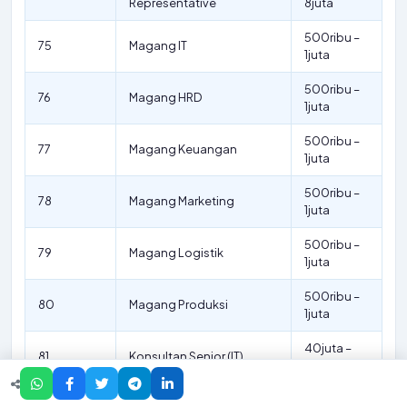
Representative
8juta
500ribu –
75
Magang IT
1juta
500ribu –
76
Magang HRD
1juta
500ribu –
77
Magang Keuangan
1juta
500ribu –
78
Magang Marketing
1juta
500ribu –
79
Magang Logistik
1juta
500ribu –
80
Magang Produksi
1juta
40juta –
81
Konsultan Senior (IT)
80juta
Konsultan Senior
40juta –