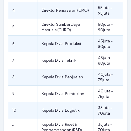
55juta –
4
Direktur Pemasaran (CMO)
95juta
Direktur Sumber Daya
50juta –
5
Manusia (CHRO)
90juta
45juta –
6
Kepala Divisi Produksi
80juta
45juta –
7
Kepala Divisi Teknik
80juta
40juta –
8
Kepala Divisi Penjualan
75juta
40juta –
9
Kepala Divisi Pembelian
75juta
38juta –
10
Kepala Divisi Logistik
70juta
Kepala Divisi Riset &
38juta –
11
Pengembangan (R&D)
70juta