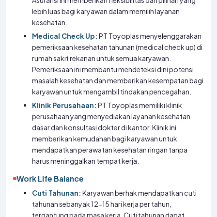
Asuransi ini memberikan fleksibilitas dan pilihan yang
lebih luas bagi karyawan dalam memilih layanan
kesehatan.
Medical Check Up:
PT Toyoplas menyelenggarakan
pemeriksaan kesehatan tahunan (medical check up) di
rumah sakit rekanan untuk semua karyawan.
Pemeriksaan ini membantu mendeteksi dini potensi
masalah kesehatan dan memberikan kesempatan bagi
karyawan untuk mengambil tindakan pencegahan.
Klinik Perusahaan:
PT Toyoplas memiliki klinik
perusahaan yang menyediakan layanan kesehatan
dasar dan konsultasi dokter di kantor. Klinik ini
memberikan kemudahan bagi karyawan untuk
mendapatkan perawatan kesehatan ringan tanpa
harus meninggalkan tempat kerja.
Work Life Balance
Cuti Tahunan:
Karyawan berhak mendapatkan cuti
tahunan sebanyak 12-15 hari kerja per tahun,
tergantung pada masa kerja. Cuti tahunan dapat