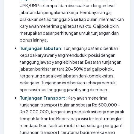
UMK/UMP setempat dan disesuaikan dengan level
jabatan dan pengalaman kerja. Pembayaran gaji
dilakukan setiap tanggal 25 setiap bulan, memastikan
karyawan menerima gaji tepat waktu. Gaji pokok ini
merupakan dasar perhitungan untuk tunjangan dan
bonus lainnya.
Tunjangan Jabatan:
Tunjangan jabatan diberikan
kepada karyawan yang menduduki posisi dengan
tanggung jawab yang lebih besar. Besaran tunjangan
jabatan berkisar antara 20-50% dari gaji pokok,
tergantung pada level jabatan dan kompleksitas
pekerjaan. Tunjangan ini diberikan sebagai bentuk
apresiasi atas tanggung jawab yang diemban.
Tunjangan Transport:
Karyawan menerima
tunjangan transport bulanan sebesar Rp 500.000 –
Rp 2.000.000, tergantung pada lokasi kerja dan jarak
tempuh ke kantor. Beberapa posisi tertentu mungkin
mendapatkan fasilitas mobil dinas sebagai pengganti
tunjangan transport, terutama bagi mereka yang