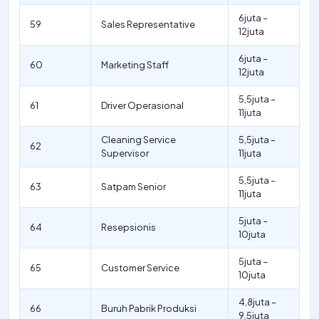
6juta –
59
Sales Representative
12juta
6juta –
60
Marketing Staff
12juta
5,5juta –
61
Driver Operasional
11juta
Cleaning Service
5,5juta –
62
Supervisor
11juta
5,5juta –
63
Satpam Senior
11juta
5juta –
64
Resepsionis
10juta
5juta –
65
Customer Service
10juta
4,8juta –
66
Buruh Pabrik Produksi
9,5juta