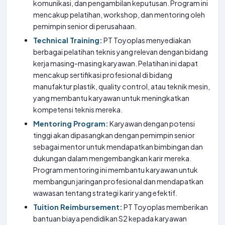
komunikasi, dan pengambilan keputusan. Program ini
mencakup pelatihan, workshop, dan mentoring oleh
pemimpin senior di perusahaan.
Technical Training:
PT Toyoplas menyediakan
berbagai pelatihan teknis yang relevan dengan bidang
kerja masing-masing karyawan. Pelatihan ini dapat
mencakup sertifikasi profesional di bidang
manufaktur plastik, quality control, atau teknik mesin,
yang membantu karyawan untuk meningkatkan
kompetensi teknis mereka.
Mentoring Program:
Karyawan dengan potensi
tinggi akan dipasangkan dengan pemimpin senior
sebagai mentor untuk mendapatkan bimbingan dan
dukungan dalam mengembangkan karir mereka.
Program mentoring ini membantu karyawan untuk
membangun jaringan profesional dan mendapatkan
wawasan tentang strategi karir yang efektif.
Tuition Reimbursement:
PT Toyoplas memberikan
bantuan biaya pendidikan S2 kepada karyawan