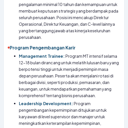
pengalaman minimal 10 tahun dan kemampuan untuk
membuat keputusan strategis yang berdampak pada
seluruh perusahaan. Posisi ini mencakup Direktur
Operasional, Direktur Keuangan, dan C-level lainnya
yang bertanggung jawab atas kinerja keseluruhan
perusahaan.
Program Pengembangan Karir
Management Trainee:
Program MT intensif selama
12-18 bulan dirancang untuk melatih lulusan baru yang
berpotensi tinggi untuk menjadi pemimpin masa
depan perusahaan. Peserta akan menjalani rotasi di
berbagai divisi, seperti produksi, pemasaran, dan
keuangan, untuk mendapatkan pemahaman yang
komprehensif tentang bisnis perusahaan.
Leadership Development:
Program
pengembangan kepemimpinan ditujukan untuk
karyawan di level supervisor dan manajer untuk
meningkatkan keterampilan kepemimpinan,