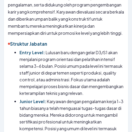
pengalaman, serta didukung oleh program pengembangan
karir yang komprehensif. Karyawan dievaluasi secara berkala
dan diberikan umpan balik yang konstruktif untuk
membantu mereka meningkatkan kinerja dan
mempersiapkan diri untuk promosi ke level yang lebih tinggi.
Struktur Jabatan
Entry Level:
Lulusan baru dengan gelar D3/S1 akan
menjalani program orientasi dan pelatihan intensif
selama 3-6 bulan. Posisi umum pada level ini termasuk
staff junior di departemen seperti produksi, quality
control, atau administrasi. Fokus utama adalah
mempelajari proses bisnis dasar dan mengembangkan
keterampilan teknis yang relevan.
Junior Level:
Karyawan dengan pengalaman kerja 1-3
tahun biasanya telah menguasai tugas-tugas dasar di
bidang mereka. Mereka didorong untuk mengambil
sertifikasi profesional untuk meningkatkan
kompetensi. Posisi yang umum di level ini termasuk