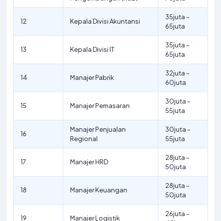
35juta –
12
Kepala Divisi Akuntansi
65juta
35juta –
13
Kepala Divisi IT
65juta
32juta –
14
Manajer Pabrik
60juta
30juta –
15
Manajer Pemasaran
55juta
Manajer Penjualan
30juta –
16
Regional
55juta
28juta –
17
Manajer HRD
50juta
28juta –
18
Manajer Keuangan
50juta
26juta –
19
Manajer Logistik