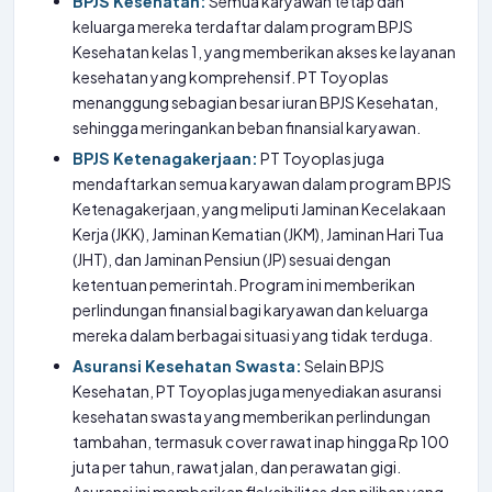
BPJS Kesehatan:
Semua karyawan tetap dan
keluarga mereka terdaftar dalam program BPJS
Kesehatan kelas 1, yang memberikan akses ke layanan
kesehatan yang komprehensif. PT Toyoplas
menanggung sebagian besar iuran BPJS Kesehatan,
sehingga meringankan beban finansial karyawan.
BPJS Ketenagakerjaan:
PT Toyoplas juga
mendaftarkan semua karyawan dalam program BPJS
Ketenagakerjaan, yang meliputi Jaminan Kecelakaan
Kerja (JKK), Jaminan Kematian (JKM), Jaminan Hari Tua
(JHT), dan Jaminan Pensiun (JP) sesuai dengan
ketentuan pemerintah. Program ini memberikan
perlindungan finansial bagi karyawan dan keluarga
mereka dalam berbagai situasi yang tidak terduga.
Asuransi Kesehatan Swasta:
Selain BPJS
Kesehatan, PT Toyoplas juga menyediakan asuransi
kesehatan swasta yang memberikan perlindungan
tambahan, termasuk cover rawat inap hingga Rp 100
juta per tahun, rawat jalan, dan perawatan gigi.