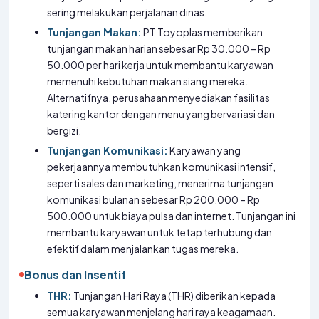
sering melakukan perjalanan dinas.
Tunjangan Makan:
PT Toyoplas memberikan
tunjangan makan harian sebesar Rp 30.000 – Rp
50.000 per hari kerja untuk membantu karyawan
memenuhi kebutuhan makan siang mereka.
Alternatifnya, perusahaan menyediakan fasilitas
katering kantor dengan menu yang bervariasi dan
bergizi.
Tunjangan Komunikasi:
Karyawan yang
pekerjaannya membutuhkan komunikasi intensif,
seperti sales dan marketing, menerima tunjangan
komunikasi bulanan sebesar Rp 200.000 – Rp
500.000 untuk biaya pulsa dan internet. Tunjangan ini
membantu karyawan untuk tetap terhubung dan
efektif dalam menjalankan tugas mereka.
Bonus dan Insentif
THR:
Tunjangan Hari Raya (THR) diberikan kepada
semua karyawan menjelang hari raya keagamaan.