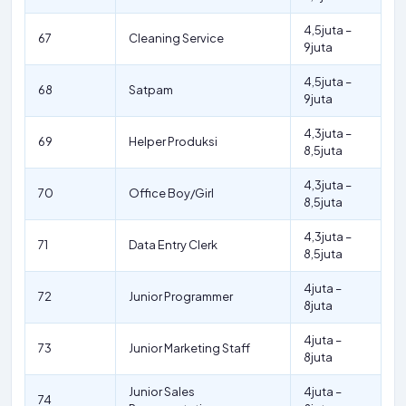
4,5juta –
67
Cleaning Service
9juta
4,5juta –
68
Satpam
9juta
4,3juta –
69
Helper Produksi
8,5juta
4,3juta –
70
Office Boy/Girl
8,5juta
4,3juta –
71
Data Entry Clerk
8,5juta
4juta –
72
Junior Programmer
8juta
4juta –
73
Junior Marketing Staff
8juta
Junior Sales
4juta –
74