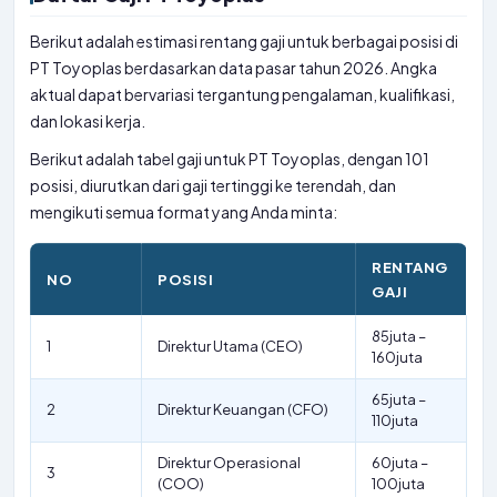
Berikut adalah estimasi rentang gaji untuk berbagai posisi di
PT Toyoplas berdasarkan data pasar tahun 2026. Angka
aktual dapat bervariasi tergantung pengalaman, kualifikasi,
dan lokasi kerja.
Berikut adalah tabel gaji untuk PT Toyoplas, dengan 101
posisi, diurutkan dari gaji tertinggi ke terendah, dan
mengikuti semua format yang Anda minta:
RENTANG
NO
POSISI
GAJI
85juta –
1
Direktur Utama (CEO)
160juta
65juta –
2
Direktur Keuangan (CFO)
110juta
Direktur Operasional
60juta –
3
(COO)
100juta