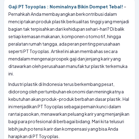
Gaji PT Toyoplas : Nominalnya Bikin Dompet Tebal!
–
Pernahkah Anda membayangkan berkontribusi dalam
menciptakan produk plastik berkualitas tinggi yang menjadi
bagian tak terpisahkan dari kehidupan sehari-hari? Di balik
setiap kemasan makanan, komponen otomotif, hingga
peralatan rumah tangga, ada peran penting perusahaan
seperti PT Toyoplas. Artikel ini akan membahas secara
mendalam mengenai prospek gaji dan jenjang karir yang
ditawarkan oleh perusahaan manufaktur plastik terkemuka
ini.
Industri plastik di Indonesia terus berkembang pesat,
didorong oleh pertumbuhan ekonomi dan meningkatnya
kebutuhan akan produk-produk berbahan dasar plastik. Hal
ini menjadikan PT Toyoplas sebagai pemain kunci dalam
rantai pasokan, menawarkan peluang karir yang menjanjikan
bagi para profesional di berbagai bidang. Mari kita telusuri
lebih jauh potensi karir dan kompensasi yang bisa Anda
harapkan di PT Toyoplas.