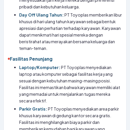
menyesuaikan jam kerja mereka dengan preferensi
pribadi dan kebutuhan keluarga.
Day Off Ulang Tahun:
PT Toyoplas memberikan libur
khusus di hari ulang tahun karyawan sebagai bentuk
apresiasi dan perhatian terhadap karyawan. Karyawan
dapat menikmati hari spesial mereka dengan
beristirahat atau merayakan bersama keluarga dan
teman-teman.
Fasilitas Penunjang
Laptop/Komputer:
PT Toyoplas menyediakan
laptop atau komputer sebagai fasilitas kerja yang
sesuai dengan kebutuhan masing-masing posisi.
Fasilitas ini memastikan bahwa karyawan memiliki alat
yang memadai untuk menjalankan tugas mereka
secara efektif.
Parkir Gratis:
PT Toyoplas menyediakan area parkir
khusus karyawan di gedung kantor secara gratis.
Fasilitas ini menghilangkan biaya parkir dan
memberikan kemudahan bagi karyawan yang