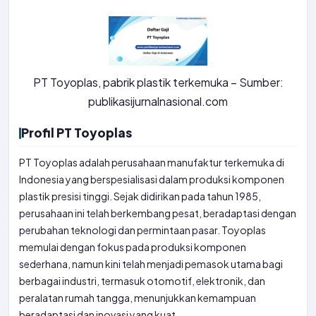
PT Toyoplas, pabrik plastik terkemuka – Sumber:
publikasijurnalnasional.com
Profil PT Toyoplas
PT Toyoplas adalah perusahaan manufaktur terkemuka di
Indonesia yang berspesialisasi dalam produksi komponen
plastik presisi tinggi. Sejak didirikan pada tahun 1985,
perusahaan ini telah berkembang pesat, beradaptasi dengan
perubahan teknologi dan permintaan pasar. Toyoplas
memulai dengan fokus pada produksi komponen
sederhana, namun kini telah menjadi pemasok utama bagi
berbagai industri, termasuk otomotif, elektronik, dan
peralatan rumah tangga, menunjukkan kemampuan
beradaptasi dan inovasi yang kuat.