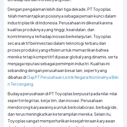
Dengan pengalaman lebih dari tiga dekade, PT Toyoplas
telah memantapkan posisinya sebagai pemain kunci dalam
industri plastik di Indonesia. Perusahaan ini dikenal karena
kualitas produknya yang tinggi, keandalan, dan
komitmennya terhadap inovasi berkelanjutan. Toyoplas
secara aktif berinvestasi dalam teknologi terbaru dan
proses produksi yang efisien untuk memastikan bahwa
mereka tetap kompetitif di pasar global yang dinamis, serta
menjaga reputasi sebagai pemimpin industri. Kualitas ini
sebanding dengan perusahaan besar lain, seperti yang
dibahas di
Gaji PT Perusahaan Listrik Negara Nominalnya Biki
n Tercengang
.
Budaya perusahaan di PT Toyoplas berpusat pada nilai-nilai
seperti integritas, kerja tim, dan inovasi. Perusahaan
mendorong karyawannya untuk berkolaborasi, berbagi ide,
dan terus meningkatkan keterampilan mereka. Selain itu,
Toyoplas sangat memperhatikan kesejahteraan karyawan