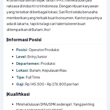
kita semua! Berdiri sejak tahun 1995, mereka udah jadi
raksasa di industri roti Indonesia. Dengan ribuan karyawan
yang tersebar di berbagai lokasi, Sari Roti selalu berusaha
memberikan yang terbaik buat konsumen. Kantor pusatnya
ada di Jakarta, tapi kita lagi cari talenta keren buat
ditempatkan di Batam, lho!
Informasi Posisi
Posisi:
Operator Produksi
Level:
Entry/Junior
Departemen:
Produksi
Lokasi:
Batam, Kepulauan Riau
Tipe:
Full Time
Gaji:
Rp 145.500 – Rp 276.800 per hari
Kualifikasi
Minimal lulusan SMA/SMK sederajat. Yang penting
punya semangat kerja tinggi!