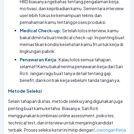
HRD biasanya ngebahas tentang pengalaman kerja,
motivasi, dan kepribadian kamu. Sementara interview
user lebih fokus ke kemampuan teknis dan
pemahaman kamu tentang proses produksi.
Medical Check-up:
Setelah lolos interview, kamu
bakal diminta buat medical check-up. Ini penting buat
memastikan kondisi kesehatan kamu fit untuk kerja di
lingkungan pabrik.
Penawaran Kerja:
Kalau lolos semua tahapan,
selamat! Kamu bakal nerima penawaran kerja dari Sari
Roti. Jangan ragu buat tanya detail tentang gaji,
benefit, dan kontrak kerja sebelum tanda tangan ya.
Metode Seleksi
Selain tahapan di atas, metode seleksi yang digunakan juga
penting buat kamu ketahui. Biasanya, Sari Roti
menggunakan kombinasi online assessment, psikotes,
technical test, dan interview untuk menjaring kandidat
terbaik. Proses seleksi ketat ini mirip dengan
Lowongan Kerja