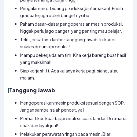
Pengalaman di bidang produksi (diutamakan). Fresh
graduate juga boleh banget nyoba!
Paham dasar-dasar pengoperasian mesin produksi.
Nggak perlu jago banget, yang penting mau belajar.
Teliti, cekatan, dan bertanggung jawab. Ini kunci
sukses di dunia produksi!
Mampu bekerja dalam tim. Kita kerja bareng buat hasil
yang maksimal!
Siap kerja shift. Ada kalanya kerja pagi, siang, atau
malam.
Tanggung Jawab
Mengoperasikan mesin produksi sesuai dengan SOP.
Jangan sampai salah pencet, ya!
Memastikan kualitas produk sesuai standar. Roti harus
enak dan layak jual!
Melakukan perawatan ringan pada mesin. Biar