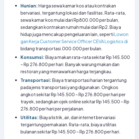
Hunian:
Harga sewa kamar kos atau kontrakan
bervariasi, tergantung lokasi dan fasilitas. Rata-rata,
sewa kamar kos mulai dari Rp800.000 per bulan,
sedangkan kontrakan rumah mulai dari Rp2. Biaya
hidup juga mencakup pengeluaran lain, seperti
Lowon
gan Kerja Customer Service Officer CEVA Logistics di
bidang transportasi.000.000 per bulan.
Konsumsi:
Biaya makan rata-rata sekitar Rp 145.500
– Rp 276.800 per hari. Banyak warung makan dan
restoran yang menawarkan harga terjangkau.
Transportasi:
Biaya transportasi harian tergantung
pada jenis transportasi yang digunakan. Ongkos
angkot sekitar Rp 145.500 – Rp 276.800 per hari per
trayek, sedangkan ojek online sekitar Rp 145.500 – Rp
276.800 per hari per perjalanan.
Utilitas:
Biaya listrik, air, dan internet bervariasi
tergantung pemakaian. Rata-rata, biaya utilitas
bulanan sekitar Rp 145.500 – Rp 276.800 per hari.