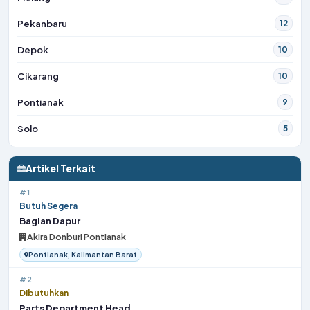
Pekanbaru
12
Depok
10
Cikarang
10
Pontianak
9
Solo
5
Artikel Terkait
#1
Butuh Segera
Bagian Dapur
Akira Donburi Pontianak
Pontianak, Kalimantan Barat
#2
Dibutuhkan
Parts Department Head