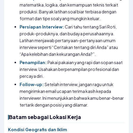
matematika, logika, dan kemampuan teknis terkait
produksi. Banyak latihan soal biar terbiasa dengan
format dan tipe soal yang mungkin keluar.
Persiapan Interview:
Cari tahu tentang Sari Roti,
produk-produknya, dan budaya perusahaannya.
Latihan menjawab pertanyaan-pertanyaan umum
interview seperti “Ceritakan tentang diri Anda” atau
“Apa kelebihan dan kekurangan Anda?”.
Penampilan:
Pakai pakaian yang rapi dan sopan saat
interview. Usahakan berpenampilan profesional dan
percaya diri.
Follow-up:
Setelah interview, jangan ragu untuk
mengirimkan email ucapan terima kasih kepada
interviewer. Ini menunjukkan bahwa kamu benar-benar
tertarik dengan posisi yang dilamar.
Batam sebagai Lokasi Kerja
Kondisi Geografis dan Iklim