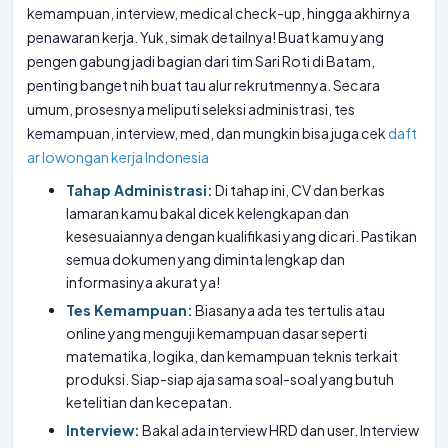
kemampuan, interview, medical check-up, hingga akhirnya
penawaran kerja. Yuk, simak detailnya! Buat kamu yang
pengen gabung jadi bagian dari tim Sari Roti di Batam,
penting banget nih buat tau alur rekrutmennya. Secara
umum, prosesnya meliputi seleksi administrasi, tes
kemampuan, interview, med, dan mungkin bisa juga cek
daft
ar lowongan kerja Indonesia
Tahap Administrasi:
Di tahap ini, CV dan berkas
lamaran kamu bakal dicek kelengkapan dan
kesesuaiannya dengan kualifikasi yang dicari. Pastikan
semua dokumen yang diminta lengkap dan
informasinya akurat ya!
Tes Kemampuan:
Biasanya ada tes tertulis atau
online yang menguji kemampuan dasar seperti
matematika, logika, dan kemampuan teknis terkait
produksi. Siap-siap aja sama soal-soal yang butuh
ketelitian dan kecepatan.
Interview:
Bakal ada interview HRD dan user. Interview