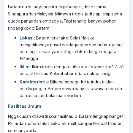
Batam itu pulau yang strategis banget, deket sama
Singapura dan Malaysia. Iklimnya tropis, jadi siap-siap sama
cuaca panas dan lembab ya. Tapi tenang, banyak pohon
rindang kok di Batam!
Lokasi:
Batam terletak di Selat Malaka,
menjadikannya pusat perdagangan dan industri yang
penting. Lokasinya strategis dekat dengan negara
tetangga.
Iklim:
Iklim tropis dengan suhu rata-rata sekitar 27-32
derajat Celsius. Kelembaban udara cukup tinggi.
Karakteristik:
Dikenal sebagai kota industri dan
perdagangan, Batam punya banyak kawasan industri
dan pusat perbelanjaan modern.
Fasilitas Umum
Nggak usah khawatir soal fasilitas, di Batam lengkap banget!
Mulai dari rumah sakit, sekolah, mall, sampai tempat hiburan,
semuanya ada.