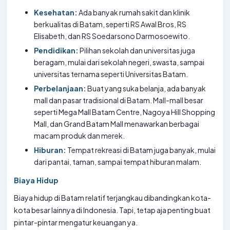
Kesehatan:
Ada banyak rumah sakit dan klinik
berkualitas di Batam, seperti RS Awal Bros, RS
Elisabeth, dan RS Soedarsono Darmosoewito.
Pendidikan:
Pilihan sekolah dan universitas juga
beragam, mulai dari sekolah negeri, swasta, sampai
universitas ternama seperti Universitas Batam.
Perbelanjaan:
Buat yang suka belanja, ada banyak
mall dan pasar tradisional di Batam. Mall-mall besar
seperti Mega Mall Batam Centre, Nagoya Hill Shopping
Mall, dan Grand Batam Mall menawarkan berbagai
macam produk dan merek.
Hiburan:
Tempat rekreasi di Batam juga banyak, mulai
dari pantai, taman, sampai tempat hiburan malam.
Biaya Hidup
Biaya hidup di Batam relatif terjangkau dibandingkan kota-
kota besar lainnya di Indonesia. Tapi, tetap aja penting buat
pintar-pintar mengatur keuangan ya.