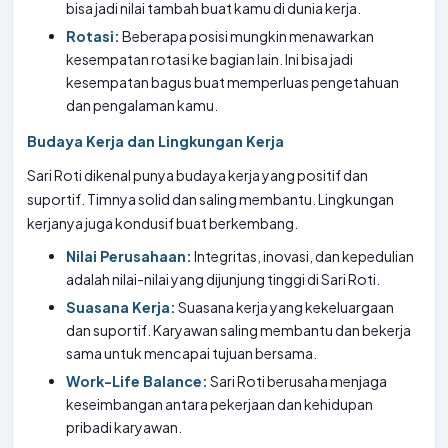
bisa jadi nilai tambah buat kamu di dunia kerja.
Rotasi:
Beberapa posisi mungkin menawarkan
kesempatan rotasi ke bagian lain. Ini bisa jadi
kesempatan bagus buat memperluas pengetahuan
dan pengalaman kamu.
Budaya Kerja dan Lingkungan Kerja
Sari Roti dikenal punya budaya kerja yang positif dan
suportif. Timnya solid dan saling membantu. Lingkungan
kerjanya juga kondusif buat berkembang.
Nilai Perusahaan:
Integritas, inovasi, dan kepedulian
adalah nilai-nilai yang dijunjung tinggi di Sari Roti.
Suasana Kerja:
Suasana kerja yang kekeluargaan
dan suportif. Karyawan saling membantu dan bekerja
sama untuk mencapai tujuan bersama.
Work-Life Balance:
Sari Roti berusaha menjaga
keseimbangan antara pekerjaan dan kehidupan
pribadi karyawan.