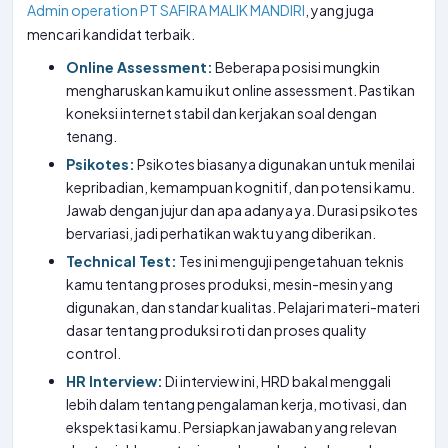
Admin operation PT SAFIRA MALIK MANDIRI
, yang juga
mencari kandidat terbaik.
Online Assessment:
Beberapa posisi mungkin
mengharuskan kamu ikut online assessment. Pastikan
koneksi internet stabil dan kerjakan soal dengan
tenang.
Psikotes:
Psikotes biasanya digunakan untuk menilai
kepribadian, kemampuan kognitif, dan potensi kamu.
Jawab dengan jujur dan apa adanya ya. Durasi psikotes
bervariasi, jadi perhatikan waktu yang diberikan.
Technical Test:
Tes ini menguji pengetahuan teknis
kamu tentang proses produksi, mesin-mesin yang
digunakan, dan standar kualitas. Pelajari materi-materi
dasar tentang produksi roti dan proses quality
control.
HR Interview:
Di interview ini, HRD bakal menggali
lebih dalam tentang pengalaman kerja, motivasi, dan
ekspektasi kamu. Persiapkan jawaban yang relevan