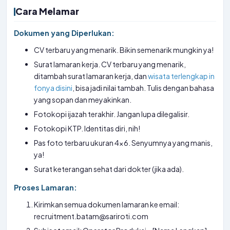
Cara Melamar
Dokumen yang Diperlukan:
CV terbaru yang menarik. Bikin semenarik mungkin ya!
Surat lamaran kerja. CV terbaru yang menarik,
ditambah surat lamaran kerja, dan
wisata terlengkap in
fonya disini
, bisa jadi nilai tambah. Tulis dengan bahasa
yang sopan dan meyakinkan.
Fotokopi ijazah terakhir. Jangan lupa dilegalisir.
Fotokopi KTP. Identitas diri, nih!
Pas foto terbaru ukuran 4×6. Senyumnya yang manis,
ya!
Surat keterangan sehat dari dokter (jika ada).
Proses Lamaran:
Kirimkan semua dokumen lamaran ke email:
recruitment.batam@sariroti.com