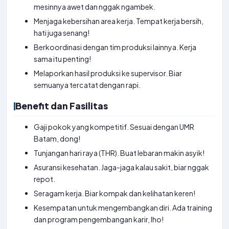
mesinnya awet dan nggak ngambek.
Menjaga kebersihan area kerja. Tempat kerja bersih,
hati juga senang!
Berkoordinasi dengan tim produksi lainnya. Kerja
sama itu penting!
Melaporkan hasil produksi ke supervisor. Biar
semuanya tercatat dengan rapi.
Benefit dan Fasilitas
Gaji pokok yang kompetitif. Sesuai dengan UMR
Batam, dong!
Tunjangan hari raya (THR). Buat lebaran makin asyik!
Asuransi kesehatan. Jaga-jaga kalau sakit, biar nggak
repot.
Seragam kerja. Biar kompak dan kelihatan keren!
Kesempatan untuk mengembangkan diri. Ada training
dan program pengembangan karir, lho!