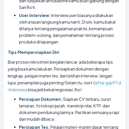
dan tunjukkan antusiasme kamu buat gabung dengan
Sari Roti.
User Interview:
Interview user biasanya dilakukan
oleh atasan langsung kamu nanti. Di sini, kamu bakal
ditanya tentang pengalaman praktis, kemampuan
problem-solving, dan pemahaman tentang proses
produksi di lapangan.
Tips Mempersiapkan Diri
Biar proses rekrutmen berjalan lancar, ada beberapa tips
yang bisa kamu lakukan. Persiapkan dokumen dengan
lengkap, pelajari materi tes, dan latihan interview. Jangan
lupa, penampilan juga penting! Selain itu, riset
daftar gaji PT d
i Indonesia
bisa jadi bekal negosiasi, lho!
Persiapan Dokumen:
Siapkan CV terbaru, surat
lamaran, fotokopi ijazah, transkrip nilai, KTP, dan
dokumen pendukung lainnya. Pastikan semuanya rapi
dan mudah dibaca.
Persiapan Tes:
Pelajari materi-materi dasar tentang