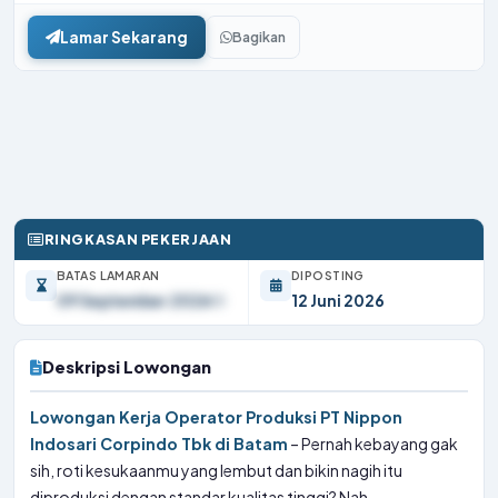
Lamar Sekarang
Bagikan
RINGKASAN PEKERJAAN
BATAS LAMARAN
DIPOSTING
09 September 2026
12 Juni 2026
Deskripsi Lowongan
Lowongan Kerja Operator Produksi PT Nippon
Indosari Corpindo Tbk di Batam
– Pernah kebayang gak
sih, roti kesukaanmu yang lembut dan bikin nagih itu
diproduksi dengan standar kualitas tinggi? Nah,