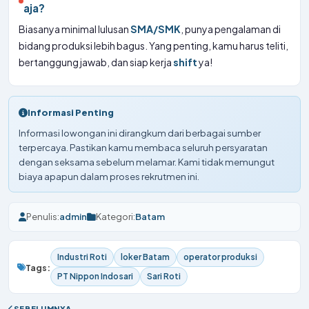
aja?
Biasanya minimal lulusan
SMA/SMK
, punya pengalaman di
bidang produksi lebih bagus. Yang penting, kamu harus teliti,
bertanggung jawab, dan siap kerja
shift
ya!
Informasi Penting
Informasi lowongan ini dirangkum dari berbagai sumber
terpercaya. Pastikan kamu membaca seluruh persyaratan
dengan seksama sebelum melamar. Kami tidak memungut
biaya apapun dalam proses rekrutmen ini.
Penulis:
admin
Kategori:
Batam
Industri Roti
loker Batam
operator produksi
Tags:
PT Nippon Indosari
Sari Roti
SEBELUMNYA