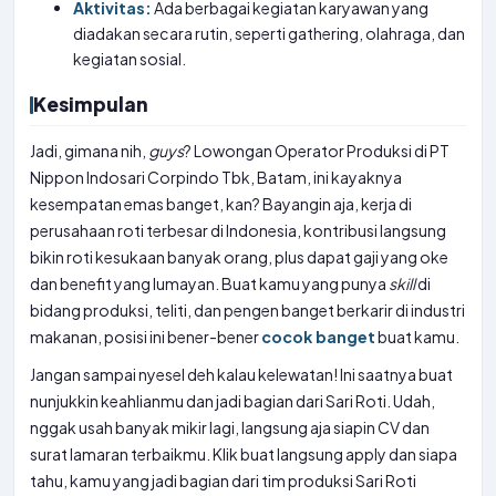
Aktivitas:
Ada berbagai kegiatan karyawan yang
diadakan secara rutin, seperti gathering, olahraga, dan
kegiatan sosial.
Kesimpulan
Jadi, gimana nih,
guys
? Lowongan Operator Produksi di PT
Nippon Indosari Corpindo Tbk, Batam, ini kayaknya
kesempatan emas banget, kan? Bayangin aja, kerja di
perusahaan roti terbesar di Indonesia, kontribusi langsung
bikin roti kesukaan banyak orang, plus dapat gaji yang oke
dan benefit yang lumayan. Buat kamu yang punya
skill
di
bidang produksi, teliti, dan pengen banget berkarir di industri
makanan, posisi ini bener-bener
cocok banget
buat kamu.
Jangan sampai nyesel deh kalau kelewatan! Ini saatnya buat
nunjukkin keahlianmu dan jadi bagian dari Sari Roti. Udah,
nggak usah banyak mikir lagi, langsung aja siapin CV dan
surat lamaran terbaikmu. Klik buat langsung apply dan siapa
tahu, kamu yang jadi bagian dari tim produksi Sari Roti