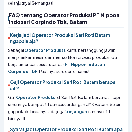
selanjutnya! Semangat!
FAQ tentang Operator Produksi PT Nippon
Indosari Corpindo Tbk, Batam
Kerja jadi Operator Produksi Sari Roti Batam
ngapain aja?
Sebagai
Operator Produksi
, kamu bertanggung jawab
menjalankan mesin dan memastikan proses produksi roti
berjalan lancar sesuai standar
PT Nippon Indosari
Corpindo Tbk
. Pastinya seru dan dinamis!
Gaji Operator Produksi Sari Roti Batam berapa
sih?
Gaji
Operator Produksi
di Sari Roti Batam bervariasi, tapi
umumnya kompetitif dan sesuai dengan UMK Batam. Selain
gaji pokok, biasanya ada juga
tunjangan
dan insentif
lainnya, lho!
Syarat jadi Operator Produksi Sari Roti Batam apa