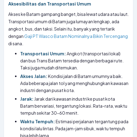
Aksesibilitas dan Transportasi Umum
Akses ke Batam gampang banget, bisa lewat udara atau laut.
Transportasi umum di Batam juga lumayan lengkap, ada
angkot, bus, dan taksi. Selain itu, banyak yang tertarik
dengan
Gaji PT Wasco Batam Nominalnya Bikin Tercengang
di sana.
Transportasi Umum:
Angkot (transportasi lokal)
dan bus Trans Batam tersedia dengan berbagai rute.
Taksi juga mudah ditemukan.
Akses Jalan:
Kondisi jalan di Batam umumnya baik.
Ada beberapa jalan tol yang menghubungkan kawasan
industri dengan pusat kota.
Jarak:
Jarak dari kawasan industri ke pusat kota
Batam bervariasi, tergantung lokasi. Rata-rata, waktu
tempuh sekitar 30-60 menit.
Waktu Tempuh:
Estimasi perjalanan tergantung pada
kondisi lalu lintas. Pada jam-jam sibuk, waktu tempuh
bisa lebih lama.