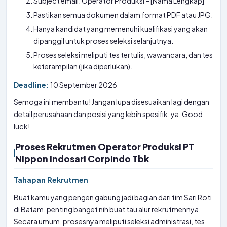
Subject email: Operator Produksi – [Nama Lengkap]
Pastikan semua dokumen dalam format PDF atau JPG.
Hanya kandidat yang memenuhi kualifikasi yang akan
dipanggil untuk proses seleksi selanjutnya.
Proses seleksi meliputi tes tertulis, wawancara, dan tes
keterampilan (jika diperlukan).
Deadline:
10 September 2026
Semoga ini membantu! Jangan lupa disesuaikan lagi dengan
detail perusahaan dan posisi yang lebih spesifik, ya. Good
luck!
Proses Rekrutmen Operator Produksi PT
Nippon Indosari Corpindo Tbk
Tahapan Rekrutmen
Buat kamu yang pengen gabung jadi bagian dari tim Sari Roti
di Batam, penting banget nih buat tau alur rekrutmennya.
Secara umum, prosesnya meliputi seleksi administrasi, tes