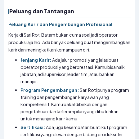
Peluang dan Tantangan
Peluang Karir dan Pengembangan Profesional
Kerja di Sari Roti Batam bukan cuma soal jadi operator
produksi aja lho. Ada banyak peluang buat mengembangkan
karir dan meningkatkan kemampuan diri.
Jenjang Karir:
Ada jalur promosi yang jelas buat
operator produksi yang berprestasi. Kamu bisa naik
jabatan jadi supervisor, leader tim, atau bahkan
manajer.
Program Pengembangan:
Sari Roti punya program
training dan pengembangan karyawan yang
komprehensif. Kamu bakal dibekali dengan
pengetahuan dan keterampilan yang dibutuhkan
untuk menunjang karir kamu.
Sertifikasi:
Ada juga kesempatan buat ikut program
sertifikasi yang relevan dengan bidang produksi. Ini