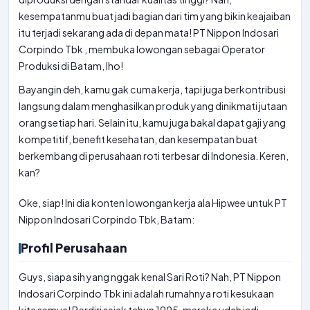
kesempatanmu buat jadi bagian dari tim yang bikin keajaiban
itu terjadi sekarang ada di depan mata! PT Nippon Indosari
Corpindo Tbk , membuka lowongan sebagai Operator
Produksi di Batam, lho!
Bayangin deh, kamu gak cuma kerja, tapi juga berkontribusi
langsung dalam menghasilkan produk yang dinikmati jutaan
orang setiap hari. Selain itu, kamu juga bakal dapat gaji yang
kompetitif, benefit kesehatan, dan kesempatan buat
berkembang di perusahaan roti terbesar di Indonesia. Keren,
kan?
Oke, siap! Ini dia konten lowongan kerja ala Hipwee untuk PT
Nippon Indosari Corpindo Tbk, Batam:
Profil Perusahaan
Guys, siapa sih yang nggak kenal Sari Roti? Nah, PT Nippon
Indosari Corpindo Tbk ini adalah rumahnya roti kesukaan