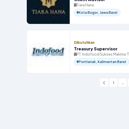
Tiara Hana
Kota Bogor, Jawa Barat
Dibutuhkan
Treasury Supervisor
PT. Indofood Sukses Makmur 
Pontianak, Kalimantan Barat
1
…
Halaman
Sebelumnya