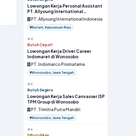
Lowongan Kerja Personal Assistant
PT. Allyoung International
Indonesia di Batam
PT. Allyoung International Indonesia
Batam, Kepulauan Riau
#4
Butuh Cepat!
Lowongan Kerja Driver Career
Indomaret di Wonosobo
PT. Indomarco Prismatama
Wonosobo, Jawa Tengah
#5
Butuh Segera
Lowongan Kerja Sales Canvasser ISP
TPM Group di Wonosobo
PT. Trimitra Putra Mandiri
Wonosobo, Jawa Tengah
#6
Dibutuhkan