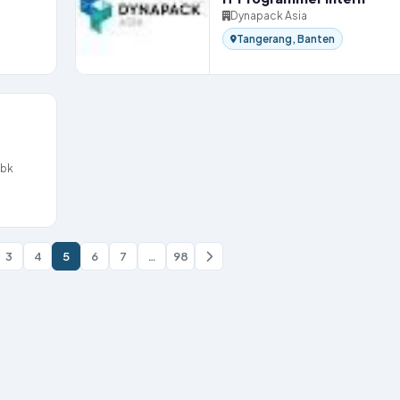
Dynapack Asia
Tangerang, Banten
Tbk
3
4
5
6
7
…
98
Halaman
Berikutnya