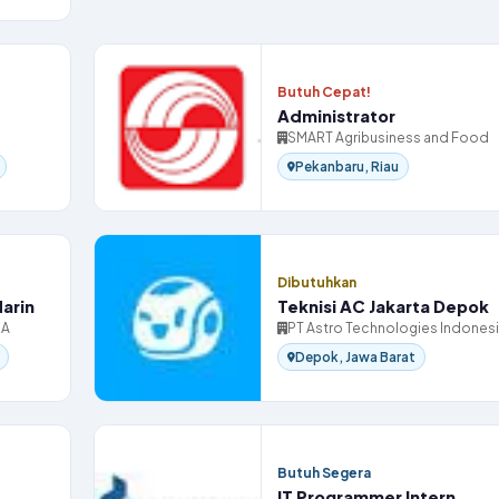
Butuh Cepat!
Administrator
SMART Agribusiness and Food
Pekanbaru, Riau
Dibutuhkan
darin
Teknisi AC Jakarta Depok
IA
PT Astro Technologies Indones
Depok, Jawa Barat
Butuh Segera
IT Programmer Intern