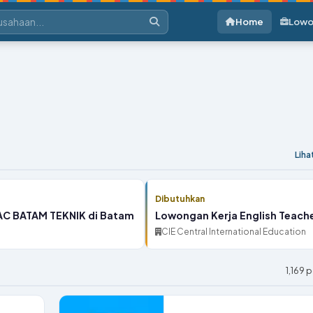
Home
Lowo
Lih
Dibutuhkan
AC BATAM TEKNIK di Batam
Lowongan Kerja English Teache
CIE Central International Education
1,169 