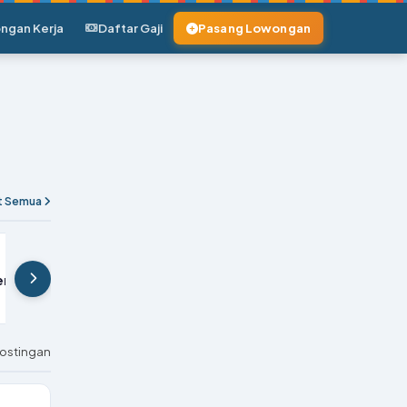
ngan Kerja
Daftar Gaji
Pasang Lowongan
at Semua
r CIE Central International Education di Batam
postingan