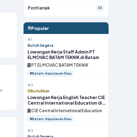
Pontianak
10
Populer
#1
Butuh Segera
Lowongan Kerja Staff Admin PT
ELMOVAC BATAM TEKNIK di Batam
PT ELMOVAC BATAM TEKNIK
Batam, Kepulauan Riau
#2
ia
Dibutuhkan
Lowongan Kerja English Teacher CIE
Central International Education di
Batam
CIE Central International Education
Batam, Kepulauan Riau
#3
Butuh Segera