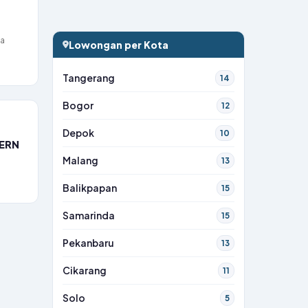
ia
Lowongan per Kota
Tangerang
14
Bogor
12
Depok
10
TERN
Malang
13
Balikpapan
15
Samarinda
15
Pekanbaru
13
Cikarang
11
Solo
5