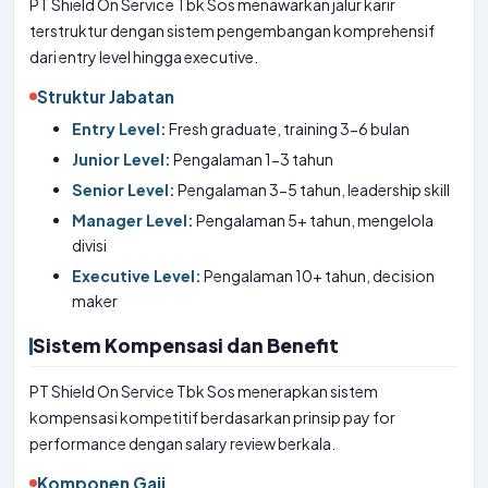
PT Shield On Service Tbk Sos menawarkan jalur karir
terstruktur dengan sistem pengembangan komprehensif
dari entry level hingga executive.
Struktur Jabatan
Entry Level:
Fresh graduate, training 3-6 bulan
Junior Level:
Pengalaman 1-3 tahun
Senior Level:
Pengalaman 3-5 tahun, leadership skill
Manager Level:
Pengalaman 5+ tahun, mengelola
divisi
Executive Level:
Pengalaman 10+ tahun, decision
maker
Sistem Kompensasi dan Benefit
PT Shield On Service Tbk Sos menerapkan sistem
kompensasi kompetitif berdasarkan prinsip pay for
performance dengan salary review berkala.
Komponen Gaji