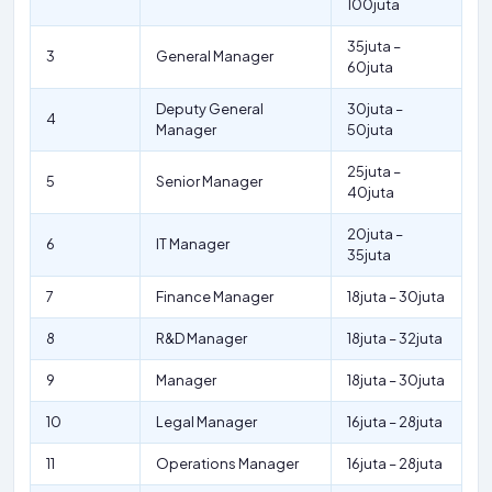
100juta
35juta –
3
General Manager
60juta
Deputy General
30juta –
4
Manager
50juta
25juta –
5
Senior Manager
40juta
20juta –
6
IT Manager
35juta
7
Finance Manager
18juta – 30juta
8
R&D Manager
18juta – 32juta
9
Manager
18juta – 30juta
10
Legal Manager
16juta – 28juta
11
Operations Manager
16juta – 28juta