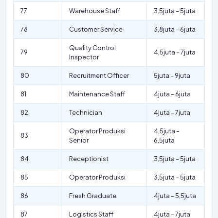
77
Warehouse Staff
3,5juta – 5juta
78
Customer Service
3,8juta – 6juta
Quality Control
79
4,5juta – 7juta
Inspector
80
Recruitment Officer
5juta – 9juta
81
Maintenance Staff
4juta – 6juta
82
Technician
4juta – 7juta
Operator Produksi
4,5juta –
83
Senior
6,5juta
84
Receptionist
3,5juta – 5juta
85
Operator Produksi
3,5juta – 5juta
86
Fresh Graduate
4juta – 5,5juta
87
Logistics Staff
4juta – 7juta