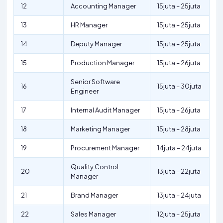
12
Accounting Manager
15juta – 25juta
13
HR Manager
15juta – 25juta
14
Deputy Manager
15juta – 25juta
15
Production Manager
15juta – 26juta
Senior Software
16
15juta – 30juta
Engineer
17
Internal Audit Manager
15juta – 26juta
18
Marketing Manager
15juta – 28juta
19
Procurement Manager
14juta – 24juta
Quality Control
20
13juta – 22juta
Manager
21
Brand Manager
13juta – 24juta
22
Sales Manager
12juta – 25juta