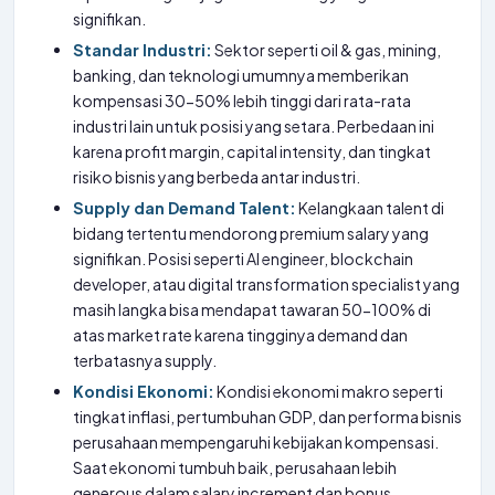
signifikan.
Standar Industri:
Sektor seperti oil & gas, mining,
banking, dan teknologi umumnya memberikan
kompensasi 30-50% lebih tinggi dari rata-rata
industri lain untuk posisi yang setara. Perbedaan ini
karena profit margin, capital intensity, dan tingkat
risiko bisnis yang berbeda antar industri.
Supply dan Demand Talent:
Kelangkaan talent di
bidang tertentu mendorong premium salary yang
signifikan. Posisi seperti AI engineer, blockchain
developer, atau digital transformation specialist yang
masih langka bisa mendapat tawaran 50-100% di
atas market rate karena tingginya demand dan
terbatasnya supply.
Kondisi Ekonomi:
Kondisi ekonomi makro seperti
tingkat inflasi, pertumbuhan GDP, dan performa bisnis
perusahaan mempengaruhi kebijakan kompensasi.
Saat ekonomi tumbuh baik, perusahaan lebih
generous dalam salary increment dan bonus,