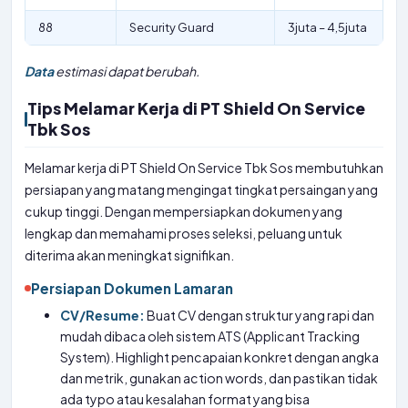
88
Security Guard
3juta – 4,5juta
Data
estimasi dapat berubah.
Tips Melamar Kerja di PT Shield On Service
Tbk Sos
Melamar kerja di PT Shield On Service Tbk Sos membutuhkan
persiapan yang matang mengingat tingkat persaingan yang
cukup tinggi. Dengan mempersiapkan dokumen yang
lengkap dan memahami proses seleksi, peluang untuk
diterima akan meningkat signifikan.
Persiapan Dokumen Lamaran
CV/Resume:
Buat CV dengan struktur yang rapi dan
mudah dibaca oleh sistem ATS (Applicant Tracking
System). Highlight pencapaian konkret dengan angka
dan metrik, gunakan action words, dan pastikan tidak
ada typo atau kesalahan format yang bisa