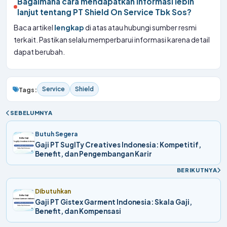
Bagaimana cara mendapatkan informasi lebih
lanjut tentang PT Shield On Service Tbk Sos?
Baca artikel
lengkap
di atas atau hubungi sumber resmi
terkait. Pastikan selalu memperbarui informasi karena detail
dapat berubah.
Service
Shield
Tags:
SEBELUMNYA
Butuh Segera
Gaji PT SugITy Creatives Indonesia: Kompetitif,
Benefit, dan Pengembangan Karir
BERIKUTNYA
Dibutuhkan
Gaji PT Gistex Garment Indonesia: Skala Gaji,
Benefit, dan Kompensasi