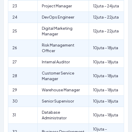
23
Project Manager
12juta – 24juta
24
DevOps Engineer
12juta – 22juta
Digital Marketing
25
12juta – 22juta
Manager
Risk Management
26
10juta – 18juta
Officer
27
Internal Auditor
10juta – 18juta
Customer Service
28
10juta – 18juta
Manager
29
Warehouse Manager
10juta – 18juta
30
Senior Supervisor
10juta – 18juta
Database
31
10juta – 18juta
Administrator
10juta –
32
Business Development