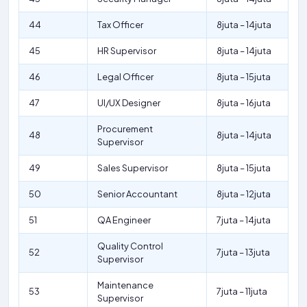
44
Tax Officer
8juta – 14juta
45
HR Supervisor
8juta – 14juta
46
Legal Officer
8juta – 15juta
47
UI/UX Designer
8juta – 16juta
Procurement
48
8juta – 14juta
Supervisor
49
Sales Supervisor
8juta – 15juta
50
Senior Accountant
8juta – 12juta
51
QA Engineer
7juta – 14juta
Quality Control
52
7juta – 13juta
Supervisor
Maintenance
53
7juta – 11juta
Supervisor