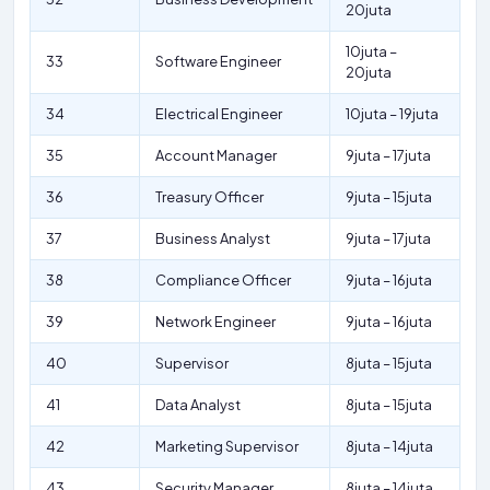
20juta
10juta –
33
Software Engineer
20juta
34
Electrical Engineer
10juta – 19juta
35
Account Manager
9juta – 17juta
36
Treasury Officer
9juta – 15juta
37
Business Analyst
9juta – 17juta
38
Compliance Officer
9juta – 16juta
39
Network Engineer
9juta – 16juta
40
Supervisor
8juta – 15juta
41
Data Analyst
8juta – 15juta
42
Marketing Supervisor
8juta – 14juta
43
Security Manager
8juta – 14juta