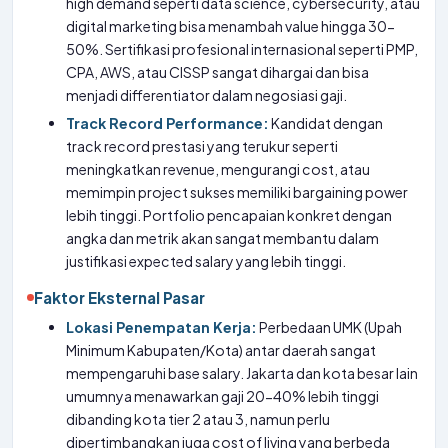
high demand seperti data science, cybersecurity, atau
digital marketing bisa menambah value hingga 30-
50%. Sertifikasi profesional internasional seperti PMP,
CPA, AWS, atau CISSP sangat dihargai dan bisa
menjadi differentiator dalam negosiasi gaji.
Track Record Performance:
Kandidat dengan
track record prestasi yang terukur seperti
meningkatkan revenue, mengurangi cost, atau
memimpin project sukses memiliki bargaining power
lebih tinggi. Portfolio pencapaian konkret dengan
angka dan metrik akan sangat membantu dalam
justifikasi expected salary yang lebih tinggi.
Faktor Eksternal Pasar
Lokasi Penempatan Kerja:
Perbedaan UMK (Upah
Minimum Kabupaten/Kota) antar daerah sangat
mempengaruhi base salary. Jakarta dan kota besar lain
umumnya menawarkan gaji 20-40% lebih tinggi
dibanding kota tier 2 atau 3, namun perlu
dipertimbangkan juga cost of living yang berbeda