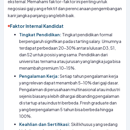
eksternal. Memahami faktor-faktor ini penting untuk
negosiasi gaji yang efektif dan perencanaan pengembangan
karir jangka panjang yang lebih baik.
Faktor Internal Kandidat
Tingkat Pendidikan:
Tingkat pendidikan formal
berpengaruh signifikan pada starting salary. Umumnya
terdapat perbedaan 20-30% antara lulusan D3, S1,
dan S2 untuk posisi yang sama. Pendidikan dari
universitas ternama atau jurusan yang langka juga bisa
menambah premium 10-15%.
Pengalaman Kerja:
Setiap tahun pengalaman kerja
yang relevan dapat menambah 5-10% dari gaji dasar.
Pengalaman di perusahaan multinasional atau industri
sejenis biasanya lebih dihargai dibanding pengalaman
di startup atau industri berbeda. Fresh graduate dan
yang berpengalaman 5 tahun bisa berbeda hingga
100%.
Keahlian dan Sertifikasi:
Skill khusus yang sedang