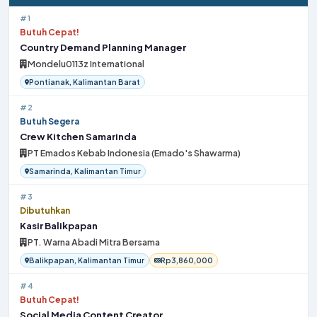
#1
Butuh Cepat!
Country Demand Planning Manager
Mondelu0113z International
Pontianak, Kalimantan Barat
#2
Butuh Segera
Crew Kitchen Samarinda
PT Emados Kebab Indonesia (Emado's Shawarma)
Samarinda, Kalimantan Timur
#3
Dibutuhkan
Kasir Balikpapan
PT. Warna Abadi Mitra Bersama
Balikpapan, Kalimantan Timur
Rp3,860,000
#4
Butuh Cepat!
Social Media Content Creator