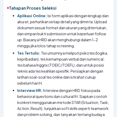
Tahapan Proses Seleksi
Aplikasi Online:
Isi form aplikasi dengan lengkap dan
akurat, perhatikan setiap detail yang diminta. Upload
dokumen sesuai format dan ukuran yang ditentukan,
dan simpan bukti submission untuk keperluan follow
up. Biasanya HRD akan menghubungi dalam 1-2
minggu jika lolos tahap screening.
Tes Tertulis:
Tes umumnya meliputi psikotes (logika,
kepribadian), tes kemampuan verbal dan numerical,
tes bahasa Inggris (TOEIC/TOEFL), dan untuk posisi
teknis ada tes keahlian spesifik. Persiapkan dengan
latihan soal-soal tes online dan istirahat cukup
sebelum hari H.
Interview HR:
Interview dengan HRD fokus pada
behavioral questions dan cultural fit. Siapkan contoh
konkret menggunakan metode STAR (Situation, Task,
Action, Result), tunjukkan soft skills seperti teamwork
dan problem solving, dan tanyakan tentang budaya