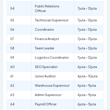
Public Relations
54
7juta – 13juta
Officer
55
Technician Supervisor
7juta – 12juta
56
Coordinator
7juta – 13juta
57
Finance Analyst
7juta – 13juta
58
Team Leader
7juta – 12juta
59
Logistics Coordinator
7juta – 12juta
60
SEO Specialist
6juta – 12juta
61
Junior Auditor
6juta – 10juta
62
Warehouse Supervisor
6juta – 9juta
63
Admin Supervisor
6juta – 9juta
64
Payroll Officer
6juta – 11juta