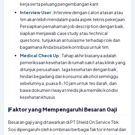
kerja serta peluang pengembangan karir.
Interview User:
Interview dengan calon atasan atau
tim akan lebih mendalam pada aspek teknis pekerjaan.
Persiapkan pemahaman job description dengan baik,
siapkan menjawab case study atau technical
questions, tunjukkan antusiasme terhadap role dan
bagaimana Anda bisa berkontribusi untuk tim.
Medical Check Up:
Tahap akhir biasanya adalah
pemeriksaan kesehatan di rumah sakit atau klinik yang
ditunjuk perusahaan. Jaga kesehatan dengan baik,
hindari begadang dan konsumsi alkohol seminggu
sebelumnya, puasa 8-10 jam untuk tes darah, dan
bawa dokumen riwayat medis jika memiliki kondisi
kesehatan khusus.
Faktor yang Mempengaruhi Besaran Gaji
Besaran gaji yang ditawarkan di PT Shield On Service Tbk
Sos dipengaruhi oleh kombinasi berbagai faktor internal dan