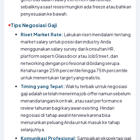
sebaliknya saat resesi mungkin ada freeze atau bahkan
penyesuaian ke bawah.
Tips Negosiasi Gaji
Riset Market Rate:
Lakukan riset mendalam tentang
market salary untuk posisi dan industry Anda
menggunakan salary survey dari konsultan HR,
platform seperti Glassdoor atau JobStreet, dan
networking dengan profesional di bidang serupa.
Ketahui range 25th percentile hingga 75th percentile
untuk menentukan target yang realistis.
Timing yang Tepat:
Waktu terbaik untuk negosiasi
gaji adalah setelah menerima job offer namun sebelum
menandatangani kontrak, atau saat performance
review tahunan bagi karyawan existing. Hindari
negosiasi di tahap awal interview karena bisa
menurunkan peluang Anda untuk masuk ke tahap
selanjutnya.
Komunikasi Profesional:
Sampaikan ekspektasi gaji