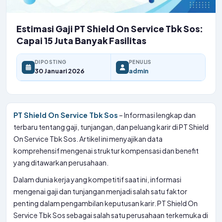
Estimasi Gaji PT Shield On Service Tbk Sos:
Capai 15 Juta Banyak Fasilitas
DIPOSTING
PENULIS
30 Januari 2026
admin
PT Shield On Service Tbk Sos
– Informasi lengkap dan
terbaru tentang gaji, tunjangan, dan peluang karir di PT Shield
On Service Tbk Sos. Artikel ini menyajikan data
komprehensif mengenai struktur kompensasi dan benefit
yang ditawarkan perusahaan.
Dalam dunia kerja yang kompetitif saat ini, informasi
mengenai gaji dan tunjangan menjadi salah satu faktor
penting dalam pengambilan keputusan karir. PT Shield On
Service Tbk Sos sebagai salah satu perusahaan terkemuka di