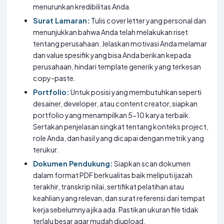
menurunkan kredibilitas Anda.
Surat Lamaran:
Tulis cover letter yang personal dan
menunjukkan bahwa Anda telah melakukan riset
tentang perusahaan. Jelaskan motivasi Anda melamar
dan value spesifik yang bisa Anda berikan kepada
perusahaan, hindari template generik yang terkesan
copy-paste.
Portfolio:
Untuk posisi yang membutuhkan seperti
desainer, developer, atau content creator, siapkan
portfolio yang menampilkan 5-10 karya terbaik.
Sertakan penjelasan singkat tentang konteks project,
role Anda, dan hasil yang dicapai dengan metrik yang
terukur.
Dokumen Pendukung:
Siapkan scan dokumen
dalam format PDF berkualitas baik meliputi ijazah
terakhir, transkrip nilai, sertifikat pelatihan atau
keahlian yang relevan, dan surat referensi dari tempat
kerja sebelumnya jika ada. Pastikan ukuran file tidak
terlalu besar agar mudah diupload.