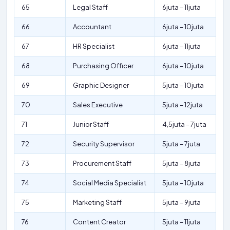
65
Legal Staff
6juta – 11juta
66
Accountant
6juta – 10juta
67
HR Specialist
6juta – 11juta
68
Purchasing Officer
6juta – 10juta
69
Graphic Designer
5juta – 10juta
70
Sales Executive
5juta – 12juta
71
Junior Staff
4,5juta – 7juta
72
Security Supervisor
5juta – 7juta
73
Procurement Staff
5juta – 8juta
74
Social Media Specialist
5juta – 10juta
75
Marketing Staff
5juta – 9juta
76
Content Creator
5juta – 11juta