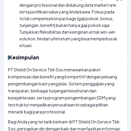
dengan profesional dan didukung data market rate
serta justifikasi value yang Anda bawa. Fokus pada
total compensation package (gaji pokok, bonus,
tunjangan, benefit) bukan hanya gaji pokok saja.
Tunjukkan fleksibilitas dan keinginan untuk win-win
solution, hindari ultimatum yang bisa memperburuk
situasi.
Kesimpulan
PT Shield On Service Tbk Sos menawarkan paket
kompensasi dan benefit yang kompetitif dengan peluang
pengembangan karir yang jelas. Sistem penggajian yang
transparan, berbagai tunjangan kesehatan dan
kesejahteraan, serta program pengembangan SDM yang
terstruktur menjadikan perusahaan ini sebagai pilihan
menarik bagi para profesional.
Bagi Anda yang tertarik berkarir di PT Shield On Service Tbk
Sos, persiapkan diri dengan baik dan manfaatkan informasi