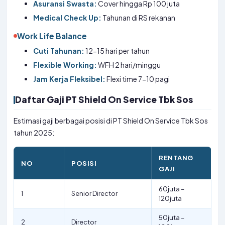
Asuransi Swasta:
Cover hingga Rp 100 juta
Medical Check Up:
Tahunan di RS rekanan
Work Life Balance
Cuti Tahunan:
12-15 hari per tahun
Flexible Working:
WFH 2 hari/minggu
Jam Kerja Fleksibel:
Flexi time 7-10 pagi
Daftar Gaji PT Shield On Service Tbk Sos
Estimasi gaji berbagai posisi di PT Shield On Service Tbk Sos
tahun 2025:
RENTANG
NO
POSISI
GAJI
60juta –
1
Senior Director
120juta
50juta –
2
Director