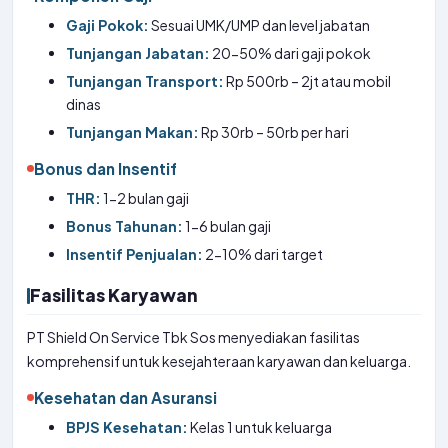
Gaji Pokok:
Sesuai UMK/UMP dan level jabatan
Tunjangan Jabatan:
20-50% dari gaji pokok
Tunjangan Transport:
Rp 500rb – 2jt atau mobil
dinas
Tunjangan Makan:
Rp 30rb – 50rb per hari
Bonus dan Insentif
THR:
1-2 bulan gaji
Bonus Tahunan:
1-6 bulan gaji
Insentif Penjualan:
2-10% dari target
Fasilitas Karyawan
PT Shield On Service Tbk Sos menyediakan fasilitas
komprehensif untuk kesejahteraan karyawan dan keluarga.
Kesehatan dan Asuransi
BPJS Kesehatan:
Kelas 1 untuk keluarga